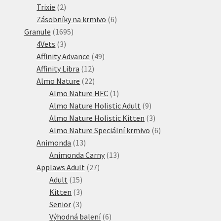
2
produktů
Trixie
2
produkty
6
Zásobníky na krmivo
6
1695
produktů
Granule
1695
3
produktů
4Vets
3
produkty
49
Affinity Advance
49
12
produktů
Affinity Libra
12
produktů
22
Almo Nature
22
produktů
1
Almo Nature HFC
1
produkt
9
Almo Nature Holistic Adult
9
produktů
3
Almo Nature Holistic Kitten
3
produkty
6
Almo Nature Speciální krmivo
6
13
produktů
Animonda
13
produktů
13
Animonda Carny
13
27
produktů
Applaws Adult
27
15
produktů
Adult
15
produktů
3
Kitten
3
3
produkty
Senior
3
produkty
6
Výhodná balení
6