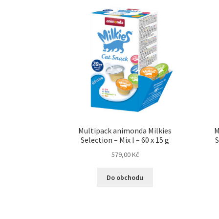
Multipack animonda Milkies
M
Selection – Mix I – 60 x 15 g
S
579,00
Kč
Do obchodu