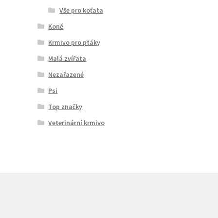
Vše pro koťata
Koně
Krmivo pro ptáky
Malá zvířata
Nezařazené
Psi
Top značky
Veterinární krmivo