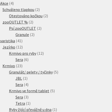
4
 Akce
4
produkty
2
Schváleno tlapkou
2
produkty
2
Otestováno kočkou
2
2
produkty
zooOUTLET %
2
produkty
2
Psí zooOUTLET
2
2
produkty
Granule
2
41
produkty
varistika
41
produktů
12
Jezírko
12
produktů
12
Krmivo pro ryby
12
6
produktů
Sera
6
23
produktů
Krmivo
23
produktů
5
Granulát/ pelety / tyčinky
5
1
produktů
JBL
1
produkt
4
Sera
4
produkty
5
Krmivo ve formě tablet
5
3
produktů
Sera
3
produkty
1
Tetra
1
produkt
1
Ryby žijící převážně u dna
1