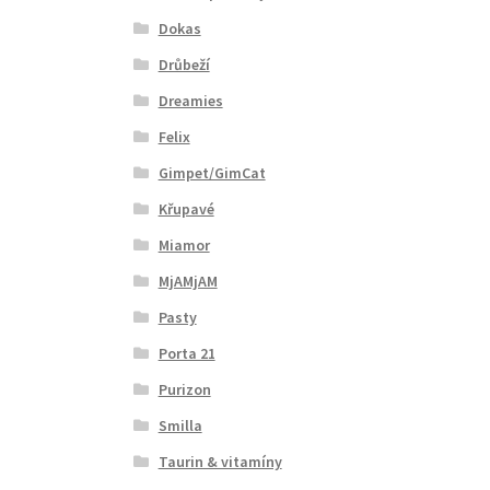
Dokas
Drůbeží
Dreamies
Felix
Gimpet/GimCat
Křupavé
Miamor
MjAMjAM
Pasty
Porta 21
Purizon
Smilla
Taurin & vitamíny