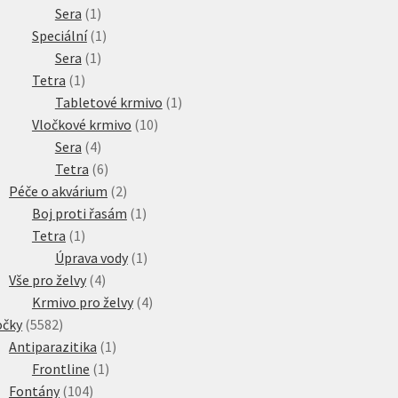
1
produkt
Sera
1
produkt
1
Speciální
1
1
produkt
Sera
1
1
produkt
Tetra
1
produkt
1
Tabletové krmivo
1
10
produkt
Vločkové krmivo
10
4
produktů
Sera
4
produkty
6
Tetra
6
produktů
2
Péče o akvárium
2
produkty
1
Boj proti řasám
1
1
produkt
Tetra
1
produkt
1
Úprava vody
1
4
produkt
Vše pro želvy
4
produkty
4
Krmivo pro želvy
4
5582
produkty
očky
5582
produktů
1
Antiparazitika
1
1
produkt
Frontline
1
104
produkt
Fontány
104