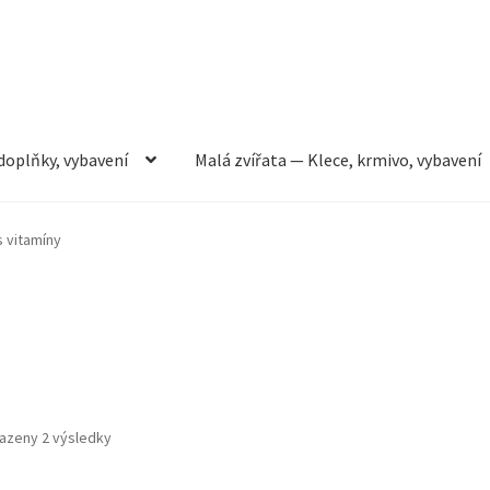
doplňky, vybavení
Malá zvířata — Klece, krmivo, vybavení
rmivo, vybavení
Můj účet
Obchod
Pokladna
Vše pro kočky
s vitamíny
azeny 2 výsledky