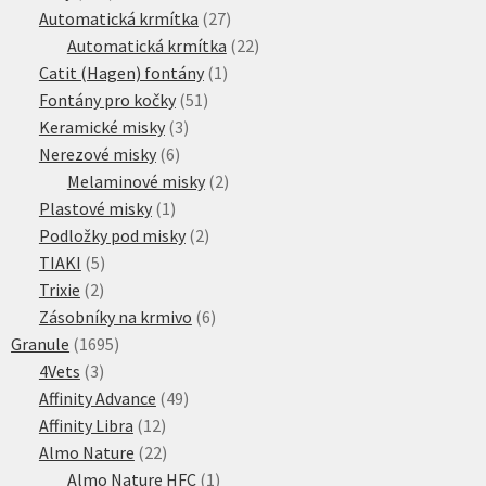
produktů
27
Automatická krmítka
27
produktů
22
Automatická krmítka
22
1
produktů
Catit (Hagen) fontány
1
51
produkt
Fontány pro kočky
51
3
produktů
Keramické misky
3
6
produkty
Nerezové misky
6
produktů
2
Melaminové misky
2
1
produkty
Plastové misky
1
produkt
2
Podložky pod misky
2
5
produkty
TIAKI
5
2
produktů
Trixie
2
produkty
6
Zásobníky na krmivo
6
1695
produktů
Granule
1695
3
produktů
4Vets
3
produkty
49
Affinity Advance
49
12
produktů
Affinity Libra
12
produktů
22
Almo Nature
22
produktů
1
Almo Nature HFC
1