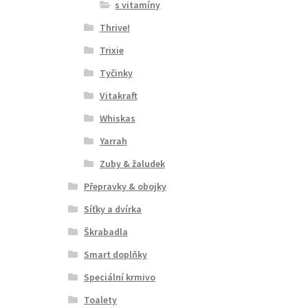
s vitamíny
Thrive!
Trixie
Tyčinky
Vitakraft
Whiskas
Yarrah
Zuby & žaludek
Přepravky & obojky
Síťky a dvírka
Škrabadla
Smart doplňky
Speciální krmivo
Toalety