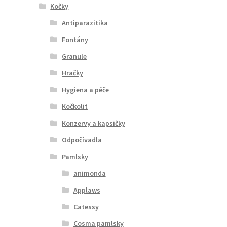
Kočky
Antiparazitika
Fontány
Granule
Hračky
Hygiena a péče
Kočkolit
Konzervy a kapsičky
Odpočívadla
Pamlsky
animonda
Applaws
Catessy
Cosma pamlsky