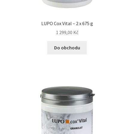
N&D Farmina pro psy — Italské holistic krmivo
LUPO Cox Vital – 2 x 675 g
Oblečky pro psy
1 299,00
Kč
Pamlsky pro psy
Do obchodu
Pelíšky pro psy
Ortopedické pelíšky
Přepravky pro psy
Purizon pro psy — Vysoký obsah masa, bez obilovin
Royal Canin pro psy