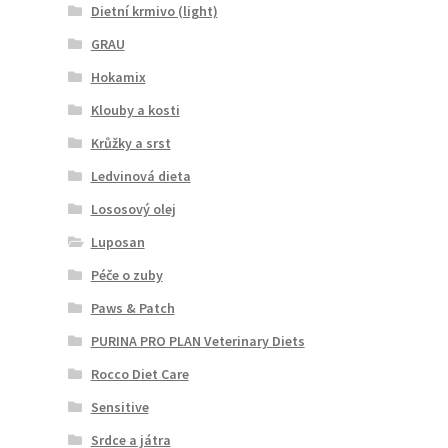
Dietní krmivo (light)
GRAU
Hokamix
Klouby a kosti
Krůžky a srst
Ledvinová dieta
Lososový olej
Luposan
Péče o zuby
Paws & Patch
PURINA PRO PLAN Veterinary Diets
Rocco Diet Care
Sensitive
Srdce a játra