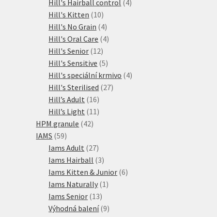
produktů
4
Hill's Hairball control
4
10
produkty
Hill's Kitten
10
produktů
4
Hill's No Grain
4
produkty
4
Hill's Oral Care
4
12
produkty
Hill's Senior
12
produktů
5
Hill's Sensitive
5
produktů
4
Hill's speciální krmivo
4
27
produkty
Hill's Sterilised
27
16
produktů
Hill’s Adult
16
produktů
11
Hill’s Light
11
42
produktů
HPM granule
42
59
produktů
IAMS
59
produktů
27
Iams Adult
27
produktů
3
Iams Hairball
3
produkty
6
Iams Kitten & Junior
6
1
produktů
Iams Naturally
1
13
produkt
Iams Senior
13
produktů
9
Výhodná balení
9