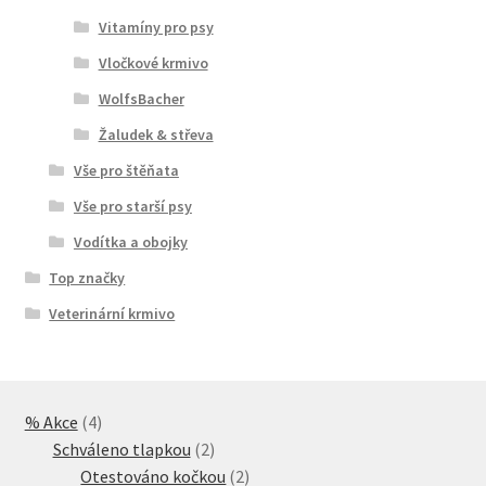
Vitamíny pro psy
Vločkové krmivo
WolfsBacher
Žaludek & střeva
Vše pro štěňata
Vše pro starší psy
Vodítka a obojky
Top značky
Veterinární krmivo
4
% Akce
4
produkty
2
Schváleno tlapkou
2
produkty
2
Otestováno kočkou
2