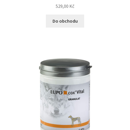
529,00
Kč
Bozita pro psy — Švédské krmivo s nordickou kvalitou
Do obchodu
Brit pro psy
Granule pro psy
Natural Trainer pro psy — Italské krmivo s
přírodními složkami
Happy Dog — Německá kvalita a přirozené složení
Hill’s pro psy
Hračky pro psy
Konzervy a kapsičky pro psy