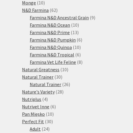
10
produktů
Monge
10
produktů
62
N&D Farmina
62
produktů
9
Farmina N&D Ancestral Grain
9
10
produktů
Farmina N&D Ocean
10
13
produktů
Farmina N&D Prime
13
produktů
6
Farmina N&D Pumpkin
6
10
produktů
Farmina N&D Quinoa
10
produktů
6
Farmina N&D Tropical
6
produktů
8
Farmina Vet Life Feline
8
10
produktů
Natural Greatness
10
30
produktů
Natural Trainer
30
produktů
26
Natural Trainer
26
28
produktů
Nature's Variety
28
4
produktů
Nutriplus
4
produkty
6
Nutrivet Inne
6
10
produktů
Pan Mięsko
10
30
produktů
Perfect Fit
30
24
produktů
Adult
24