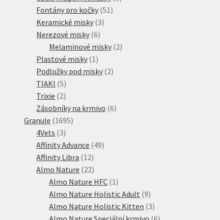
51
produkt
Fontány pro kočky
51
3
produktů
Keramické misky
3
6
produkty
Nerezové misky
6
produktů
2
Melaminové misky
2
1
produkty
Plastové misky
1
produkt
2
Podložky pod misky
2
5
produkty
TIAKI
5
2
produktů
Trixie
2
produkty
6
Zásobníky na krmivo
6
1695
produktů
Granule
1695
3
produktů
4Vets
3
produkty
49
Affinity Advance
49
12
produktů
Affinity Libra
12
produktů
22
Almo Nature
22
produktů
1
Almo Nature HFC
1
produkt
9
Almo Nature Holistic Adult
9
produktů
3
Almo Nature Holistic Kitten
3
produkty
6
Almo Nature Speciální krmivo
6