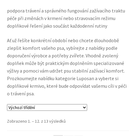
Concept for Life pro kočky — Krmivo pro každou životní
podpora trávení a správného fungování zažívacího traktu
fázi
péče při změnách v krmení nebo stravovacím režimu
doplňkové řešení jako součást každodenní rutiny
Feringa pro kočky — Lisované za studena a přírodní
Ať už řešíte konkrétní období nebo chcete dlouhodobě
Fontány pro kočky
zlepšit komfort vašeho psa, vybírejte z nabídky podle
doporučení výrobce a potřeby zvířete. Vhodně zvolený
Granule pro kočky
doplňek může být praktickým doplněním specializované
výživy a pomoci vám udržet psu stabilní zažívací komfort.
Hill’s pro kočky — Veterinární a prémiová výživa
Prozkoumejte nabídku kategorie Luposan a vyberte si
doplňkové krmivo, které bude odpovídat vašemu cíli v péči
o trávení psa.
Kočičí toalety
Kočkolit
Zobrazeno 1. – 12. z 13 výsledků
Konzervy a kapsičky pro kočky