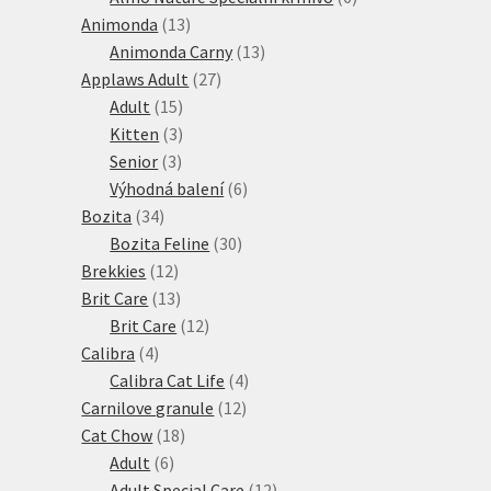
13
produktů
Animonda
13
produktů
13
Animonda Carny
13
27
produktů
Applaws Adult
27
15
produktů
Adult
15
produktů
3
Kitten
3
3
produkty
Senior
3
produkty
6
Výhodná balení
6
34
produktů
Bozita
34
produktů
30
Bozita Feline
30
12
produktů
Brekkies
12
produktů
13
Brit Care
13
produktů
12
Brit Care
12
4
produktů
Calibra
4
produkty
4
Calibra Cat Life
4
12
produkty
Carnilove granule
12
18
produktů
Cat Chow
18
6
produktů
Adult
6
produktů
12
Adult Special Care
12