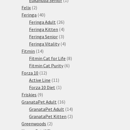
Eukanuba Senior
1
2
produkt
Felix
2
produkty
40
Feringa
40
produktů
26
Feringa Adult
26
produktů
4
Feringa Kitten
4
3
produkty
Feringa Senior
3
produkty
4
Feringa Vitality
4
14
produkty
Fitmin
14
produktů
8
Fitmin Cat for Life
8
6
produktů
Fitmin Cat Purity
6
12
produktů
Forza 10
12
produktů
11
Active Line
11
produktů
1
Forza 10 Diet
1
9
produkt
Friskies
9
produktů
16
GranataPet Adult
16
produktů
14
GranataPet Adult
14
produktů
2
GranataPet Kitten
2
2
produkty
Greenwoods
2