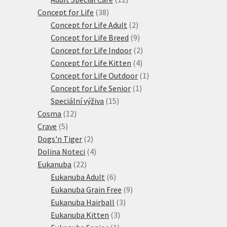
38
produktů
Concept for Life
38
produktů
2
Concept for Life Adult
2
produkty
9
Concept for Life Breed
9
produktů
2
Concept for Life Indoor
2
4
produkty
Concept for Life Kitten
4
produkty
1
Concept for Life Outdoor
1
1
produkt
Concept for Life Senior
1
15
produkt
Speciální výživa
15
12
produktů
Cosma
12
5
produktů
Crave
5
produktů
2
Dogs'n Tiger
2
produkty
4
Dolina Noteci
4
22
produkty
Eukanuba
22
produktů
6
Eukanuba Adult
6
produktů
9
Eukanuba Grain Free
9
3
produktů
Eukanuba Hairball
3
3
produkty
Eukanuba Kitten
3
1
produkty