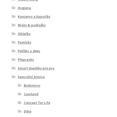
Hygiena
Konzervy a kapsičky
Misky & podložky
Oblečky
Pamlsky
Pelíšky a deky
Přepravky
Smart doplňky pro psy
Speciální krmivo
Biokrmivo
Caniland
Concept for Life
Dibo