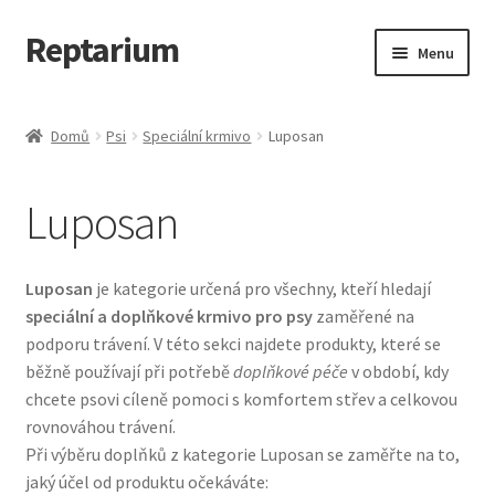
Reptarium
Přeskočit
Přejít
Menu
na
k
navigaci
obsahu
Úvodní stránka
webu
Domů
Psi
Speciální krmivo
Luposan
Košík
Luposan
Malá zvířata — Klece, krmivo, vybavení
Můj účet
Luposan
je kategorie určená pro všechny, kteří hledají
speciální a doplňkové krmivo pro psy
zaměřené na
Obchod
podporu trávení. V této sekci najdete produkty, které se
běžně používají při potřebě
doplňkové péče
v období, kdy
Pokladna
chcete psovi cíleně pomoci s komfortem střev a celkovou
rovnováhou trávení.
Při výběru doplňků z kategorie Luposan se zaměřte na to,
Vše pro kočky
jaký účel od produktu očekáváte: