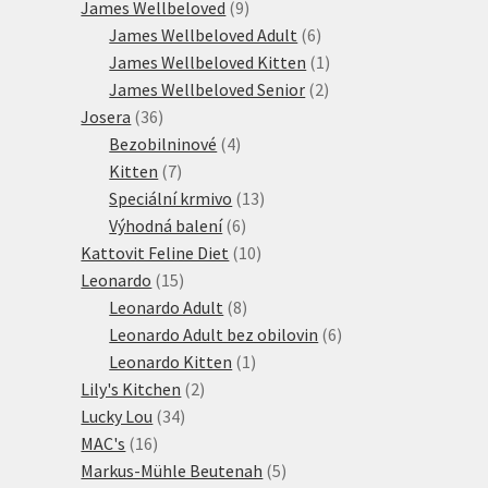
produktů
9
James Wellbeloved
9
produktů
6
James Wellbeloved Adult
6
produktů
1
James Wellbeloved Kitten
1
2
produkt
James Wellbeloved Senior
2
36
produkty
Josera
36
produktů
4
Bezobilninové
4
7
produkty
Kitten
7
produktů
13
Speciální krmivo
13
6
produktů
Výhodná balení
6
produktů
10
Kattovit Feline Diet
10
15
produktů
Leonardo
15
produktů
8
Leonardo Adult
8
produktů
6
Leonardo Adult bez obilovin
6
1
produktů
Leonardo Kitten
1
2
produkt
Lily's Kitchen
2
34
produkty
Lucky Lou
34
16
produktů
MAC's
16
produktů
5
Markus-Mühle Beutenah
5