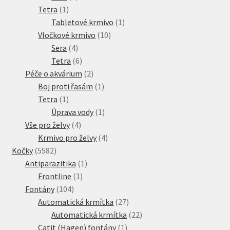
1
produkt
Tetra
1
produkt
1
Tabletové krmivo
1
10
produkt
Vločkové krmivo
10
4
produktů
Sera
4
produkty
6
Tetra
6
produktů
2
Péče o akvárium
2
produkty
1
Boj proti řasám
1
1
produkt
Tetra
1
produkt
1
Úprava vody
1
4
produkt
Vše pro želvy
4
produkty
4
Krmivo pro želvy
4
5582
produkty
Kočky
5582
produktů
1
Antiparazitika
1
1
produkt
Frontline
1
104
produkt
Fontány
104
produktů
27
Automatická krmítka
27
produktů
22
Automatická krmítka
22
1
produktů
Catit (Hagen) fontány
1