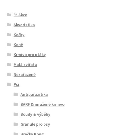
% Akce
Akvaristika
Kočky
Koně
Krmivo pro ptáky
Malá zvířata
Nezařazené
Psi
Antiparazitika
BARF & mražené krmivo
Boudy & výběhy
Granule pro psy
Hračky Kong