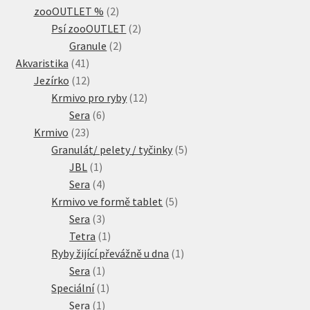
2
produkty
zooOUTLET %
2
produkty
2
Psí zooOUTLET
2
2
produkty
Granule
2
41
produkty
Akvaristika
41
produktů
12
Jezírko
12
produktů
12
Krmivo pro ryby
12
6
produktů
Sera
6
23
produktů
Krmivo
23
produktů
5
Granulát/ pelety / tyčinky
5
1
produktů
JBL
1
produkt
4
Sera
4
produkty
5
Krmivo ve formě tablet
5
3
produktů
Sera
3
produkty
1
Tetra
1
produkt
1
Ryby žijící převážně u dna
1
1
produkt
Sera
1
produkt
1
Speciální
1
1
produkt
Sera
1