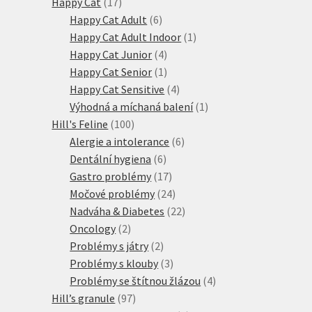
17
produkty
Happy Cat
17
produktů
6
Happy Cat Adult
6
produktů
1
Happy Cat Adult Indoor
1
4
produkt
Happy Cat Junior
4
produkty
1
Happy Cat Senior
1
produkt
4
Happy Cat Sensitive
4
produkty
1
Výhodná a míchaná balení
1
100
produkt
Hill's Feline
100
produktů
6
Alergie a intolerance
6
6
produktů
Dentální hygiena
6
produktů
17
Gastro problémy
17
produktů
24
Močové problémy
24
produktů
22
Nadváha & Diabetes
22
2
produktů
Oncology
2
produkty
2
Problémy s játry
2
produkty
3
Problémy s klouby
3
produkty
4
Problémy se štítnou žlázou
4
97
produkty
Hill’s granule
97