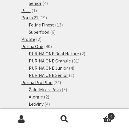
4
produktů
Senior
4
1
produkty
Pitti
1
produkt
19
Porta 21
19
produktů
13
Feline Finest
13
6
produktů
Superfood
6
2
produktů
Prolife
2
produkty
40
Purina One
40
produktů
2
PURINA ONE Dual Nature
2
31
produkty
PURINA ONE Granule
31
4
produktů
PURINA ONE Junior
4
produkty
1
PURINA ONE Senior
1
24
produkt
Purina Pro Plan
24
produktů
5
Žaludek a střeva
5
2
produktů
Alergie
2
produkty
4
Ledviny
4
produkty
7
Močové cesty
7
0
produktů
6
Nadváha a diabetes
6
Hledat:
Hledat
80
produktů
Purina Pro Plan
80