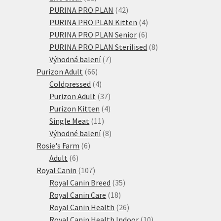
produktů
42
PURINA PRO PLAN
42
produktů
4
PURINA PRO PLAN Kitten
4
6
produkty
PURINA PRO PLAN Senior
6
produktů
8
PURINA PRO PLAN Sterilised
8
7
produktů
Výhodná balení
7
66
produktů
Purizon Adult
66
produktů
4
Coldpressed
4
produkty
37
Purizon Adult
37
produktů
4
Purizon Kitten
4
11
produkty
Single Meat
11
produktů
8
Výhodné balení
8
6
produktů
Rosie's Farm
6
6
produktů
Adult
6
produktů
107
Royal Canin
107
produktů
35
Royal Canin Breed
35
18
produktů
Royal Canin Care
18
produktů
26
Royal Canin Health
26
produktů
10
Royal Canin Health Indoor
10