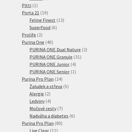
1
produkty
Pitti
1
produkt
19
Porta 21
19
produktů
13
Feline Finest
13
6
produktů
Superfood
6
2
produktů
Prolife
2
produkty
40
Purina One
40
produktů
2
PURINA ONE Dual Nature
2
31
produkty
PURINA ONE Granule
31
4
produktů
PURINA ONE Junior
4
produkty
1
PURINA ONE Senior
1
24
produkt
Purina Pro Plan
24
produktů
5
Žaludek a střeva
5
2
produktů
Alergie
2
produkty
4
Ledviny
4
produkty
7
Močové cesty
7
produktů
6
Nadváha a diabetes
6
80
produktů
Purina Pro Plan
80
11
produktů
Live Clear
11