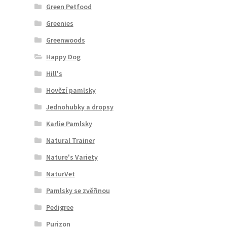
Green Petfood
Greenies
Greenwoods
Happy Dog
Hill's
Hovězí pamlsky
Jednohubky a dropsy
Karlie Pamlsky
Natural Trainer
Nature's Variety
NaturVet
Pamlsky se zvěřinou
Pedigree
Purizon