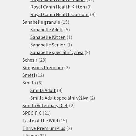
9
produktů
Royal Canin Health Kitten
9
produktů
9
Royal Canin Health Outdoor
9
15
produktů
Sanabelle granule
15
produktů
5
Sanabelle Adult
5
produktů
1
Sanabelle Kitten
1
1
produkt
Sanabelle Senior
1
produkt
8
Sanabelle speciální výživa
8
28
produktů
Schesir
28
produktů
2
Simpsons Premium
2
12
produkty
Směsi
12
6
produktů
Smilla
6
produktů
4
Smilla Adult
4
produkty
2
Smilla Adult speciální výživa
2
2
produkty
Smilla Veterinary Diet
2
21
produkty
SPECIFIC
21
produktů
15
Taste of the Wild
15
produktů
2
Thrive PremiumPlus
2
33
produkty
Ultima
33