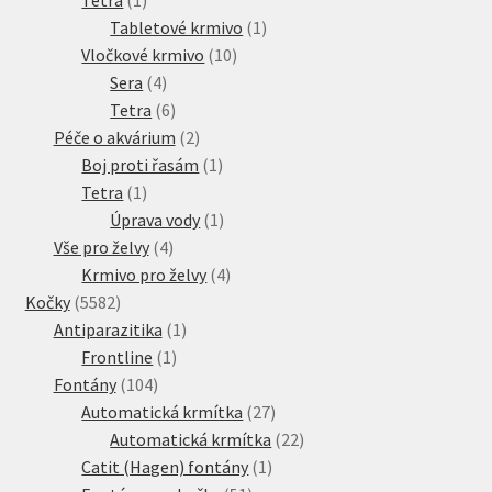
Tetra
1
produkt
1
Tabletové krmivo
1
10
produkt
Vločkové krmivo
10
4
produktů
Sera
4
produkty
6
Tetra
6
produktů
2
Péče o akvárium
2
produkty
1
Boj proti řasám
1
1
produkt
Tetra
1
produkt
1
Úprava vody
1
4
produkt
Vše pro želvy
4
produkty
4
Krmivo pro želvy
4
5582
produkty
Kočky
5582
produktů
1
Antiparazitika
1
1
produkt
Frontline
1
104
produkt
Fontány
104
produktů
27
Automatická krmítka
27
produktů
22
Automatická krmítka
22
1
produktů
Catit (Hagen) fontány
1