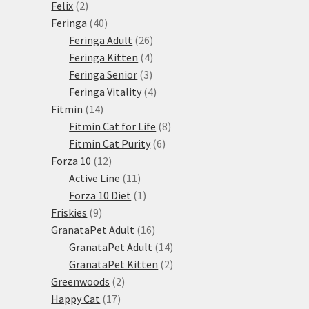
2
produkt
Felix
2
produkty
40
Feringa
40
produktů
26
Feringa Adult
26
produktů
4
Feringa Kitten
4
3
produkty
Feringa Senior
3
produkty
4
Feringa Vitality
4
14
produkty
Fitmin
14
produktů
8
Fitmin Cat for Life
8
6
produktů
Fitmin Cat Purity
6
12
produktů
Forza 10
12
produktů
11
Active Line
11
produktů
1
Forza 10 Diet
1
9
produkt
Friskies
9
produktů
16
GranataPet Adult
16
produktů
14
GranataPet Adult
14
produktů
2
GranataPet Kitten
2
2
produkty
Greenwoods
2
17
produkty
Happy Cat
17