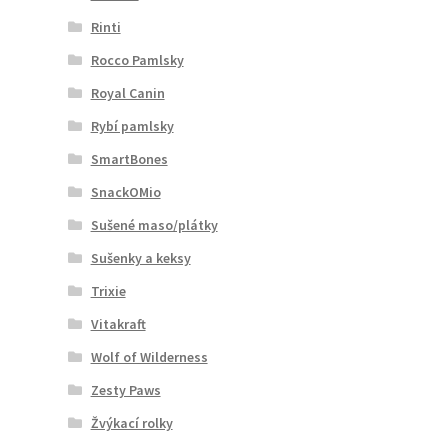
Rinti
Rocco Pamlsky
Royal Canin
Rybí pamlsky
SmartBones
SnackOMio
Sušené maso/plátky
Sušenky a keksy
Trixie
Vitakraft
Wolf of Wilderness
Zesty Paws
Žvýkací rolky