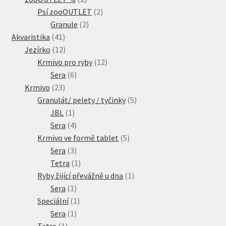
produkty
2
Psí zooOUTLET
2
2
produkty
Granule
2
41
produkty
Akvaristika
41
produktů
12
Jezírko
12
produktů
12
Krmivo pro ryby
12
6
produktů
Sera
6
23
produktů
Krmivo
23
produktů
5
Granulát/ pelety / tyčinky
5
1
produktů
JBL
1
produkt
4
Sera
4
produkty
5
Krmivo ve formě tablet
5
3
produktů
Sera
3
produkty
1
Tetra
1
produkt
1
Ryby žijící převážně u dna
1
1
produkt
Sera
1
produkt
1
Speciální
1
1
produkt
Sera
1
1
produkt