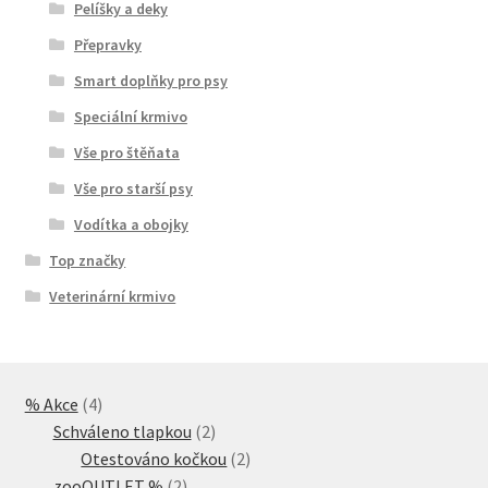
Pelíšky a deky
Přepravky
Smart doplňky pro psy
Speciální krmivo
Vše pro štěňata
Vše pro starší psy
Vodítka a obojky
Top značky
Veterinární krmivo
4
% Akce
4
produkty
2
Schváleno tlapkou
2
produkty
2
Otestováno kočkou
2
2
produkty
zooOUTLET %
2