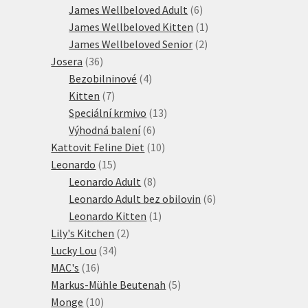
produktů
6
James Wellbeloved Adult
6
produktů
1
James Wellbeloved Kitten
1
2
produkt
James Wellbeloved Senior
2
36
produkty
Josera
36
produktů
4
Bezobilninové
4
7
produkty
Kitten
7
produktů
13
Speciální krmivo
13
6
produktů
Výhodná balení
6
produktů
10
Kattovit Feline Diet
10
15
produktů
Leonardo
15
produktů
8
Leonardo Adult
8
produktů
6
Leonardo Adult bez obilovin
6
1
produktů
Leonardo Kitten
1
2
produkt
Lily's Kitchen
2
34
produkty
Lucky Lou
34
16
produktů
MAC's
16
produktů
5
Markus-Mühle Beutenah
5
10
produktů
Monge
10