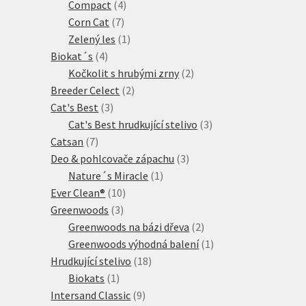
produktů
4
Compact
4
7
produkty
Corn Cat
7
produktů
1
Zelený les
1
4
produkt
Biokat´s
4
produkty
2
Kočkolit s hrubými zrny
2
2
produkty
Breeder Celect
2
3
produkty
Cat's Best
3
produkty
3
Cat's Best hrudkující stelivo
3
7
produkty
Catsan
7
produktů
3
Deo & pohlcovače zápachu
3
1
produkty
Nature´s Miracle
1
10
produkt
Ever Clean®
10
3
produktů
Greenwoods
3
produkty
2
Greenwoods na bázi dřeva
2
produkty
1
Greenwoods výhodná balení
1
18
produkt
Hrudkující stelivo
18
1
produktů
Biokats
1
produkt
9
Intersand Classic
9