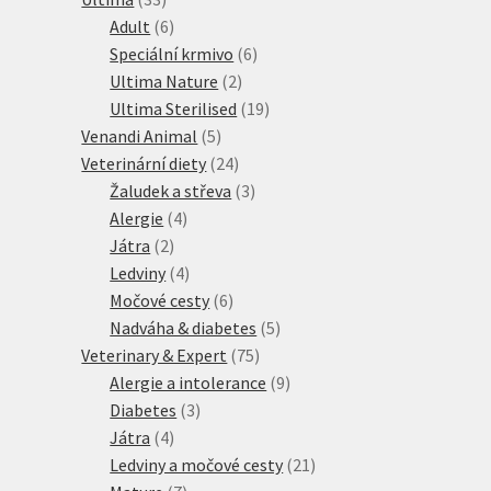
produktů
6
Adult
6
produktů
6
Speciální krmivo
6
2
produktů
Ultima Nature
2
produkty
19
Ultima Sterilised
19
5
produktů
Venandi Animal
5
produktů
24
Veterinární diety
24
produktů
3
Žaludek a střeva
3
4
produkty
Alergie
4
2
produkty
Játra
2
produkty
4
Ledviny
4
produkty
6
Močové cesty
6
produktů
5
Nadváha & diabetes
5
75
produktů
Veterinary & Expert
75
produktů
9
Alergie a intolerance
9
3
produktů
Diabetes
3
4
produkty
Játra
4
produkty
21
Ledviny a močové cesty
21