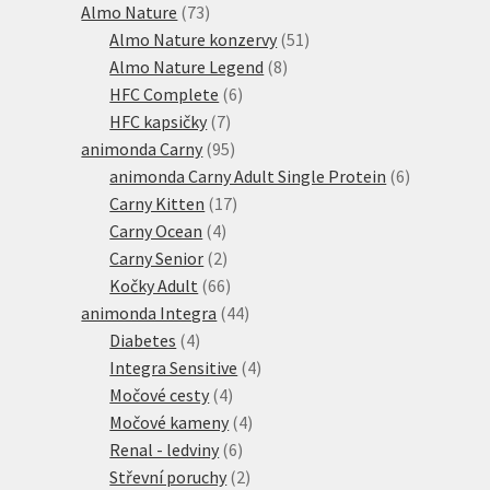
produktů
73
Almo Nature
73
produktů
51
Almo Nature konzervy
51
8
produktů
Almo Nature Legend
8
6
produktů
HFC Complete
6
7
produktů
HFC kapsičky
7
produktů
95
animonda Carny
95
produktů
6
animonda Carny Adult Single Protein
6
17
produktů
Carny Kitten
17
4
produktů
Carny Ocean
4
produkty
2
Carny Senior
2
produkty
66
Kočky Adult
66
produktů
44
animonda Integra
44
4
produktů
Diabetes
4
produkty
4
Integra Sensitive
4
4
produkty
Močové cesty
4
produkty
4
Močové kameny
4
6
produkty
Renal - ledviny
6
produktů
2
Střevní poruchy
2