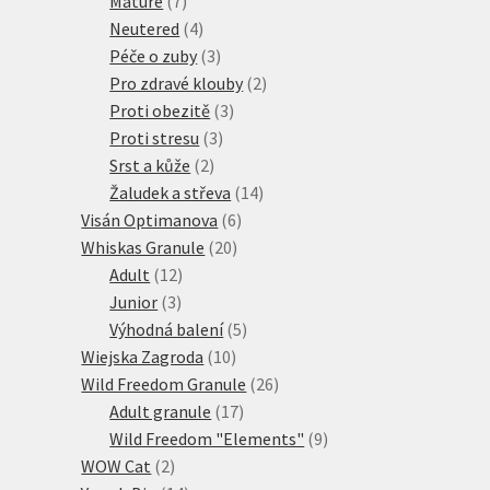
7
produktů
Mature
7
produktů
4
Neutered
4
produkty
3
Péče o zuby
3
produkty
2
Pro zdravé klouby
2
3
produkty
Proti obezitě
3
3
produkty
Proti stresu
3
2
produkty
Srst a kůže
2
produkty
14
Žaludek a střeva
14
6
produktů
Visán Optimanova
6
20
produktů
Whiskas Granule
20
12
produktů
Adult
12
3
produktů
Junior
3
produkty
5
Výhodná balení
5
10
produktů
Wiejska Zagroda
10
produktů
26
Wild Freedom Granule
26
17
produktů
Adult granule
17
produktů
9
Wild Freedom "Elements"
9
2
produktů
WOW Cat
2