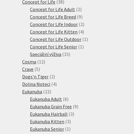
38
produktů
Concept for Life
38
produktů
2
Concept for Life Adult
2
produkty
9
Concept for Life Breed
9
produktů
2
Concept for Life Indoor
2
4
produkty
Concept for Life Kitten
4
produkty
1
Concept for Life Outdoor
1
1
produkt
Concept for Life Senior
1
15
produkt
Speciální výživa
15
12
produktů
Cosma
12
5
produktů
Crave
5
produktů
2
Dogs'n Tiger
2
produkty
4
Dolina Noteci
4
22
produkty
Eukanuba
22
produktů
6
Eukanuba Adult
6
produktů
9
Eukanuba Grain Free
9
3
produktů
Eukanuba Hairball
3
3
produkty
Eukanuba Kitten
3
1
produkty
Eukanuba Senior
1