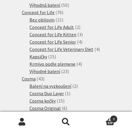
produkty
50
Výhodná balení
50
76
produktů
Concept for Life
76
21
produktů
Bez obilovin
21
produktů
2
Concept for Life Adult
2
produkty
3
Concept for Life Kitten
3
4
produkty
Concept for Life Senior
4
produkty
4
Concept for Life Veterinary Diet
4
15
produkty
Kapsičky
15
produktů
4
Krmivo podle plemene
4
23
produkty
Výhodné balení
23
43
produktů
Cosma
43
produktů
2
Balení na vyzkoušení
2
1
produkty
Cosma Duo Layer
1
15
produkt
Cosma kočky
15
produktů
6
Cosma Original
6
produktů
2
Cosma Original Kitten
2
0
3
produkty
Cosma Soup
3
Hledat:
Hledat
produkty
14
Výhodná balení
14