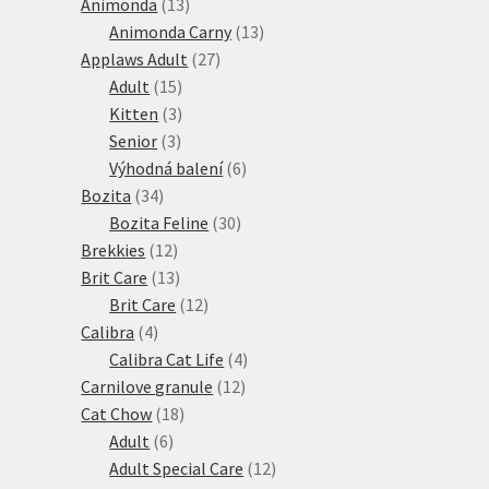
13
produktů
Animonda
13
produktů
13
Animonda Carny
13
27
produktů
Applaws Adult
27
15
produktů
Adult
15
produktů
3
Kitten
3
3
produkty
Senior
3
produkty
6
Výhodná balení
6
34
produktů
Bozita
34
produktů
30
Bozita Feline
30
12
produktů
Brekkies
12
produktů
13
Brit Care
13
produktů
12
Brit Care
12
4
produktů
Calibra
4
produkty
4
Calibra Cat Life
4
12
produkty
Carnilove granule
12
18
produktů
Cat Chow
18
6
produktů
Adult
6
produktů
12
Adult Special Care
12