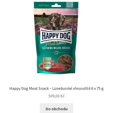
N&D Farmina pro kočky — Italské holistic krmivo
Odpočívadla pro kočky
Pamlsky pro kočky
Purizon pro kočky
Royal Canin pro kočky
Škrabadla pro kočky
Veterinární dieta pro kočky
Happy Dog Meat Snack – Lüneburské vřesoviště 6 x 75 g
509,00
Kč
Vše pro psy — Krmivo, doplňky, vybavení
Do obchodu
Boudy a výběhy