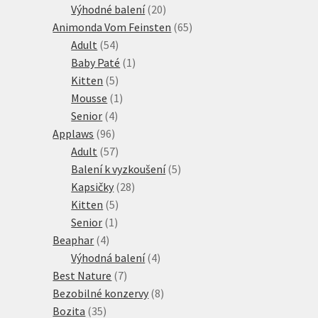
produkty
20
Výhodné balení
20
produktů
65
Animonda Vom Feinsten
65
54
produktů
Adult
54
produktů
1
Baby Paté
1
5
produkt
Kitten
5
produktů
1
Mousse
1
4
produkt
Senior
4
96
produkty
Applaws
96
produktů
57
Adult
57
produktů
5
Balení k vyzkoušení
5
28
produktů
Kapsičky
28
5
produktů
Kitten
5
1
produktů
Senior
1
4
produkt
Beaphar
4
produkty
4
Výhodná balení
4
7
produkty
Best Nature
7
produktů
8
Bezobilné konzervy
8
35
produktů
Bozita
35