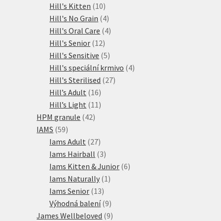
10
produkty
Hill's Kitten
10
produktů
4
Hill's No Grain
4
produkty
4
Hill's Oral Care
4
12
produkty
Hill's Senior
12
produktů
5
Hill's Sensitive
5
produktů
4
Hill's speciální krmivo
4
27
produkty
Hill's Sterilised
27
16
produktů
Hill’s Adult
16
produktů
11
Hill’s Light
11
42
produktů
HPM granule
42
59
produktů
IAMS
59
produktů
27
Iams Adult
27
produktů
3
Iams Hairball
3
produkty
6
Iams Kitten & Junior
6
1
produktů
Iams Naturally
1
13
produkt
Iams Senior
13
produktů
9
Výhodná balení
9
produktů
9
James Wellbeloved
9