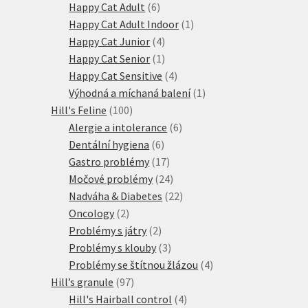
produktů
6
Happy Cat Adult
6
produktů
1
Happy Cat Adult Indoor
1
4
produkt
Happy Cat Junior
4
produkty
1
Happy Cat Senior
1
produkt
4
Happy Cat Sensitive
4
produkty
1
Výhodná a míchaná balení
1
100
produkt
Hill's Feline
100
produktů
6
Alergie a intolerance
6
6
produktů
Dentální hygiena
6
produktů
17
Gastro problémy
17
produktů
24
Močové problémy
24
produktů
22
Nadváha & Diabetes
22
2
produktů
Oncology
2
produkty
2
Problémy s játry
2
produkty
3
Problémy s klouby
3
produkty
4
Problémy se štítnou žlázou
4
97
produkty
Hill’s granule
97
produktů
4
Hill's Hairball control
4