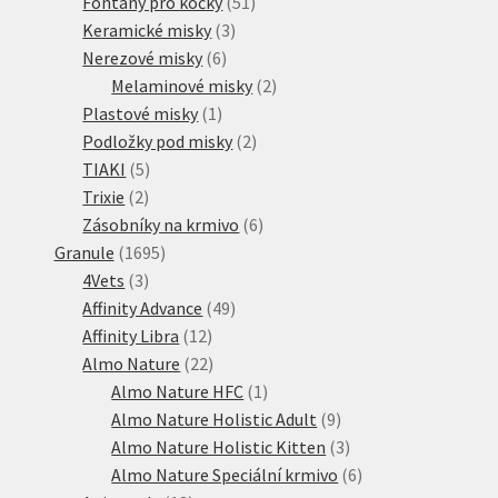
51
produkt
Fontány pro kočky
51
3
produktů
Keramické misky
3
6
produkty
Nerezové misky
6
produktů
2
Melaminové misky
2
1
produkty
Plastové misky
1
produkt
2
Podložky pod misky
2
5
produkty
TIAKI
5
2
produktů
Trixie
2
produkty
6
Zásobníky na krmivo
6
1695
produktů
Granule
1695
3
produktů
4Vets
3
produkty
49
Affinity Advance
49
12
produktů
Affinity Libra
12
produktů
22
Almo Nature
22
produktů
1
Almo Nature HFC
1
produkt
9
Almo Nature Holistic Adult
9
produktů
3
Almo Nature Holistic Kitten
3
produkty
6
Almo Nature Speciální krmivo
6