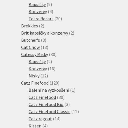
produktů
9
Kapsičky
9
produktů
4
Konzervy
4
produkty
20
Tetra Recart
20
2
produktů
Brekkies
2
produkty
2
Brit kapsičky a konzervy
2
8
produkty
Butcher's
8
produktů
13
Cat Chow
13
produktů
30
Catessy Misky
30
2
produktů
Kapsičky
2
produkty
16
Konzervy
16
12
produktů
Misky
12
produktů
120
Catz Finefood
120
produktů
1
Balení na vyzkoušení
1
30
produkt
Catz Finefood
30
produktů
3
Catz Finefood Bio
3
produkty
12
Catz Finefood Classic
12
14
produktů
Catz ragout
14
4
produktů
Kitten
4