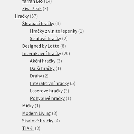
produkty
14
Yarrah Bio
14
3
produktů
Ziwi Peak
3
57
produkty
Hračky
57
produktů
3
Škrabací hračky
3
produkty
1
Hračky z vlnité lepenky
1
2
produkt
Sisalové hračky
2
8
produkty
Designed by Lotte
8
produktů
20
Interaktivní hračky
20
3
produktů
Akční hračky
3
1
produkty
Další hračky
1
2
produkt
Dráhy
2
produkty
5
Interaktivní hračky
5
3
produktů
Laserové hračky
3
produkty
1
Pohyblivé hračky
1
1
produkt
Míčky
1
produkt
3
Modern Living
3
produkty
4
Sisalové hračky
4
8
produkty
TIAKI
8