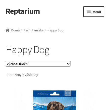
Reptarium
Přeskočit
Přejít
Menu
na
k
navigaci
obsahu
Úvodní stránka
webu
Domů
Psi
Pamlsky
Happy Dog
Košík
Happy Dog
Malá zvířata — Klece, krmivo, vybavení
Můj účet
Zobrazeny 2 výsledky
Obchod
Pokladna
Vše pro kočky