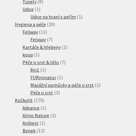
produktů
9
Tunely
9
1
produktů
Udice
1
produkt
1
Udice na hraní s peřím
1
20
produkt
Hygiena a péče
20
11
produktů
Feliway
11
produktů
7
Feliway
7
produktů
1
Kartáče & hřebeny
1
1
produkt
kooa
1
produkt
7
Péče o srst & tělo
7
1
produktů
8in1
1
produkt
1
FURminator
1
produkt
1
Masážní pomůcky a péče o srst
1
3
produkt
Péče o srst
3
170
produkty
Kočkolit
170
produktů
1
Advance
1
produkt
2
Almo Nature
2
1
produkty
Anibest
1
12
produkt
Benek
12