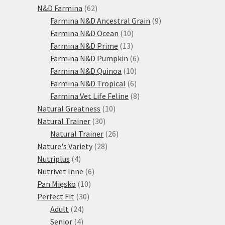
produktů
62
N&D Farmina
62
produktů
9
Farmina N&D Ancestral Grain
9
10
produktů
Farmina N&D Ocean
10
13
produktů
Farmina N&D Prime
13
produktů
6
Farmina N&D Pumpkin
6
10
produktů
Farmina N&D Quinoa
10
produktů
6
Farmina N&D Tropical
6
produktů
8
Farmina Vet Life Feline
8
10
produktů
Natural Greatness
10
30
produktů
Natural Trainer
30
produktů
26
Natural Trainer
26
28
produktů
Nature's Variety
28
4
produktů
Nutriplus
4
produkty
6
Nutrivet Inne
6
10
produktů
Pan Mięsko
10
30
produktů
Perfect Fit
30
24
produktů
Adult
24
4
produktů
Senior
4