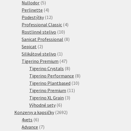
5
produktů
Nullodor
5
produktů
4
Perlinette
4
produkty
12
Podestýlky
12
produktů
4
Professional Classic
4
10
produkty
Rostlinné stelivo
10
produktů
8
Sanicat Professional
8
2
produktů
Sepicat
2
produkty
1
Silikátové stelivo
1
produkt
47
Tigerino Premium
47
produktů
8
Tigerino Crystals
8
produktů
8
Tigerino Performance
8
10
produktů
Tigerino Plantbased
10
11
produktů
Tigerino Premium
11
3
produktů
Tigerino XL Grain
3
6
produkty
Výhodné sety
6
produktů
2692
Konzervy a kapsičky
2692
6
produktů
4vets
6
produktů
7
Advance
7