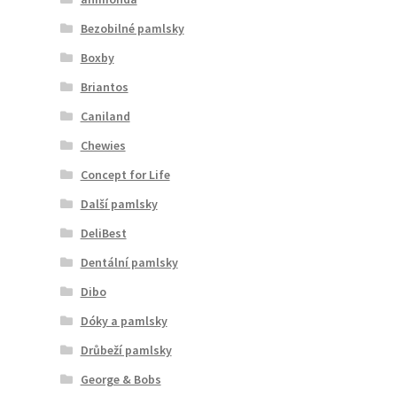
Veterinární dieta pro psy
Bezobilné pamlsky
Boxby
Vodítka a obojky
Briantos
Wolf of Wilderness
Caniland
Chewies
Concept for Life
Další pamlsky
DeliBest
Dentální pamlsky
Dibo
Dóky a pamlsky
Drůbeží pamlsky
George & Bobs