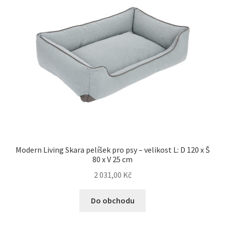
Modern Living Skara pelíšek pro psy – velikost L: D 120 x Š
80 x V 25 cm
2 031,00
Kč
Do obchodu