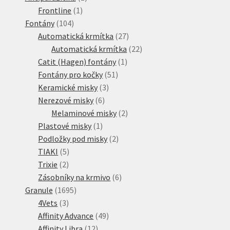
1
produkt
Frontline
1
104
produkt
Fontány
104
produktů
27
Automatická krmítka
27
produktů
22
Automatická krmítka
22
1
produktů
Catit (Hagen) fontány
1
51
produkt
Fontány pro kočky
51
3
produktů
Keramické misky
3
6
produkty
Nerezové misky
6
produktů
2
Melaminové misky
2
1
produkty
Plastové misky
1
produkt
2
Podložky pod misky
2
5
produkty
TIAKI
5
2
produktů
Trixie
2
produkty
6
Zásobníky na krmivo
6
1695
produktů
Granule
1695
3
produktů
4Vets
3
produkty
49
Affinity Advance
49
12
produktů
Affinity Libra
12