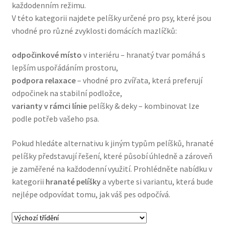
každodenním režimu.
Concept for Life pro kočky — Krmivo pro každou životní
V této kategorii najdete pelíšky určené pro psy, které jsou
fázi
vhodné pro různé zvyklosti domácích mazlíčků:
Feringa pro kočky — Lisované za studena a přírodní
odpočinkové místo
v interiéru – hranatý tvar pomáhá s
lepším uspořádáním prostoru,
Fontány pro kočky
podpora relaxace
– vhodné pro zvířata, která preferují
odpočinek na stabilní podložce,
Granule pro kočky
varianty v rámci línie
pelíšky & deky – kombinovat lze
podle potřeb vašeho psa.
Hill’s pro kočky — Veterinární a prémiová výživa
Pokud hledáte alternativu k jiným typům pelíšků, hranaté
pelíšky představují řešení, které působí úhledně a zároveň
Kočičí toalety
je zaměřené na každodenní využití. Prohlédněte nabídku v
kategorii
hranaté pelíšky
a vyberte si variantu, která bude
Kočkolit
nejlépe odpovídat tomu, jak váš pes odpočívá.
Konzervy a kapsičky pro kočky