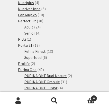
4
produktů
Nutriplus
4
produkty
6
Nutrivet Inne
6
10
produktů
Pan Mięsko
10
30
produktů
Perfect Fit
30
24
produktů
Adult
24
4
produktů
Senior
4
1
produkty
Pitti
1
produkt
19
Porta 21
19
produktů
13
Feline Finest
13
6
produktů
Superfood
6
2
produktů
Prolife
2
produkty
40
Purina One
40
produktů
2
PURINA ONE Dual Nature
2
31
produkty
PURINA ONE Granule
31
4
produktů
PURINA ONE Junior
4
produkty
1
PURINA ONE Senior
1
0
24
produkt
Purina Pro Plan
24
Hledat:
Hledat
produktů
5
Žaludek a střeva
5