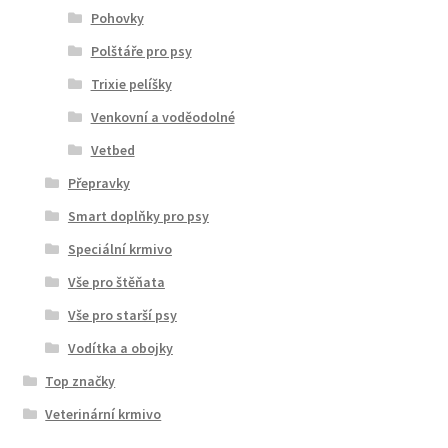
Pohovky
Polštáře pro psy
Trixie pelíšky
Venkovní a voděodolné
Vetbed
Přepravky
Smart doplňky pro psy
Speciální krmivo
Vše pro štěňata
Vše pro starší psy
Vodítka a obojky
Top značky
Veterinární krmivo