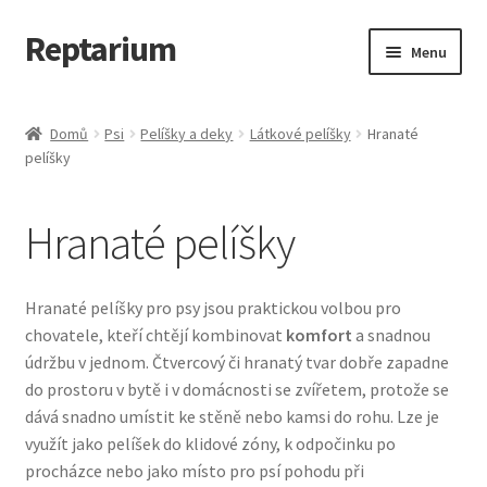
Reptarium
Přeskočit
Přejít
Menu
na
k
navigaci
obsahu
Úvodní stránka
webu
Domů
Psi
Pelíšky a deky
Látkové pelíšky
Hranaté
pelíšky
Košík
Malá zvířata — Klece, krmivo, vybavení
Hranaté pelíšky
Můj účet
Hranaté pelíšky pro psy jsou praktickou volbou pro
Obchod
chovatele, kteří chtějí kombinovat
komfort
a snadnou
údržbu v jednom. Čtvercový či hranatý tvar dobře zapadne
do prostoru v bytě i v domácnosti se zvířetem, protože se
Pokladna
dává snadno umístit ke stěně nebo kamsi do rohu. Lze je
využít jako pelíšek do klidové zóny, k odpočinku po
Vše pro kočky
procházce nebo jako místo pro psí pohodu při