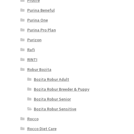
Prolife
Purina Beneful
Purina One
Purina Pro Plan
Purizon
Rafi
RINTI
Robur Bozita
Bozita Robur Adult
Bozita Robur Breeder & Puppy
Bozita Robur Senior
Bozita Robur Sensitive
Rocco
Rocco Diet Care