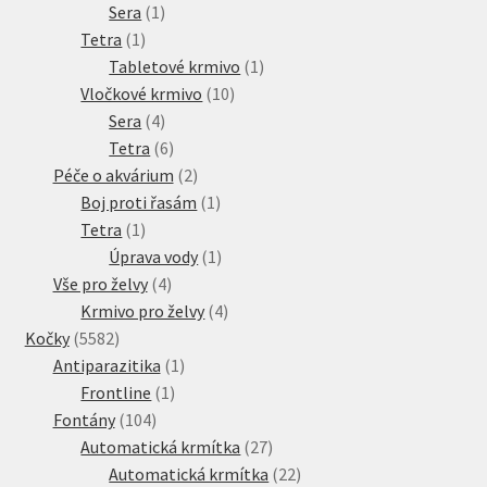
1
produkt
Sera
1
1
produkt
Tetra
1
produkt
1
Tabletové krmivo
1
10
produkt
Vločkové krmivo
10
4
produktů
Sera
4
produkty
6
Tetra
6
produktů
2
Péče o akvárium
2
produkty
1
Boj proti řasám
1
1
produkt
Tetra
1
produkt
1
Úprava vody
1
4
produkt
Vše pro želvy
4
produkty
4
Krmivo pro želvy
4
5582
produkty
Kočky
5582
produktů
1
Antiparazitika
1
1
produkt
Frontline
1
104
produkt
Fontány
104
produktů
27
Automatická krmítka
27
produktů
22
Automatická krmítka
22