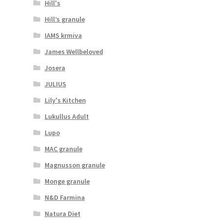
Hill's
Hill’s granule
IAMS krmiva
James Wellbeloved
Josera
JULIUS
Lily's Kitchen
Lukullus Adult
Lupo
MAC granule
Magnusson granule
Monge granule
N&D Farmina
Natura Diet