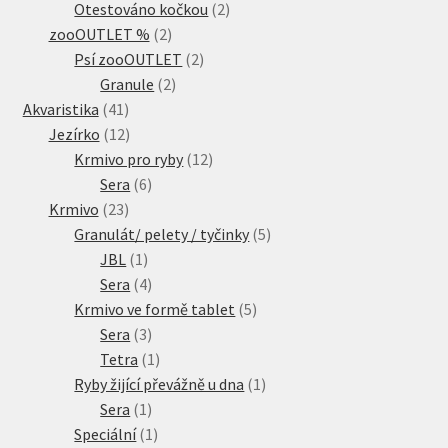
produkty
2
Otestováno kočkou
2
2
produkty
zooOUTLET %
2
produkty
2
Psí zooOUTLET
2
2
produkty
Granule
2
41
produkty
Akvaristika
41
produktů
12
Jezírko
12
produktů
12
Krmivo pro ryby
12
6
produktů
Sera
6
23
produktů
Krmivo
23
produktů
5
Granulát/ pelety / tyčinky
5
1
produktů
JBL
1
produkt
4
Sera
4
produkty
5
Krmivo ve formě tablet
5
3
produktů
Sera
3
produkty
1
Tetra
1
produkt
1
Ryby žijící převážně u dna
1
1
produkt
Sera
1
produkt
1
Speciální
1