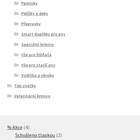
Pamlsky
Pelíšky a deky
Přepravky
Smart doplňky pro psy
Speciální krmivo
Vše pro štěňata
Vše pro starší psy
Vodítka a obojky
Top značky
Veterinární krmivo
4
% Akce
4
produkty
2
Schváleno tlapkou
2