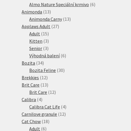
produkty
6
Almo Nature Speciální krmivo
6
13
produktů
Animonda
13
produktů
13
Animonda Carny
13
27
produktů
Applaws Adult
27
15
produktů
Adult
15
produktů
3
Kitten
3
3
produkty
Senior
3
produkty
6
Výhodná balení
6
34
produktů
Bozita
34
produktů
30
Bozita Feline
30
12
produktů
Brekkies
12
produktů
13
Brit Care
13
produktů
12
Brit Care
12
4
produktů
Calibra
4
produkty
4
Calibra Cat Life
4
12
produkty
Carnilove granule
12
18
produktů
Cat Chow
18
6
produktů
Adult
6