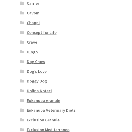
Carrier
Cavom
Chappi
Concept for Life
Crave
Dingo
Dog Chow
Dog’s Love
Doggy Dog
Dolina Noteci
Eukanuba granule
Eukanuba Veterinary Diets
Exclusion Granule
Exclusion Mediterraneo