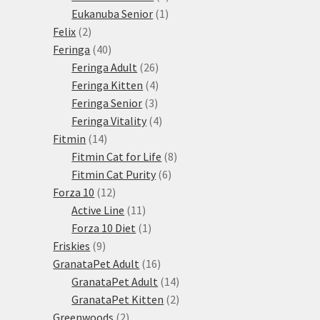
1
produkty
Eukanuba Senior
1
2
produkt
Felix
2
produkty
40
Feringa
40
produktů
26
Feringa Adult
26
produktů
4
Feringa Kitten
4
3
produkty
Feringa Senior
3
produkty
4
Feringa Vitality
4
14
produkty
Fitmin
14
produktů
8
Fitmin Cat for Life
8
6
produktů
Fitmin Cat Purity
6
12
produktů
Forza 10
12
produktů
11
Active Line
11
produktů
1
Forza 10 Diet
1
9
produkt
Friskies
9
produktů
16
GranataPet Adult
16
produktů
14
GranataPet Adult
14
produktů
2
GranataPet Kitten
2
2
produkty
Greenwoods
2