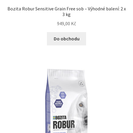
Bozita Robur Sensitive Grain Free sob – Výhodné balení: 2 x
3 kg
N&D Farmina pro psy — Italské holistic krmivo
949,00
Kč
Oblečky pro psy
Do obchodu
Pamlsky pro psy
Pelíšky pro psy
Ortopedické pelíšky
Přepravky pro psy
Purizon pro psy — Vysoký obsah masa, bez obilovin
Royal Canin pro psy