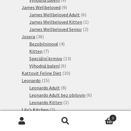
produktů
9
James Wellbeloved
9
produktů
6
James Wellbeloved Adult
6
produktů
1
James Wellbeloved Kitten
1
2
produkt
James Wellbeloved Senior
2
36
produkty
Josera
36
produktů
4
Bezobilninové
4
7
produkty
Kitten
7
produktů
13
Speciální krmivo
13
6
produktů
Výhodná balení
6
produktů
10
Kattovit Feline Diet
10
15
produktů
Leonardo
15
produktů
8
Leonardo Adult
8
produktů
6
Leonardo Adult bez obilovin
6
1
produktů
Leonardo Kitten
1
2
produkt
Lily's Kitchen
2
34
produkty
Lucky Lou
34
0
16
produktů
MAC's
16
Hledat:
Hledat