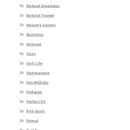
Natural Greatness
Natural Trainer
Nature’s Variety
Nutriplus
Nutrivet
Oasy
Opti Life
Optimanova
Pan Mišňsko
Pedigree
Perfect Fit
Pitti Boris
Primal