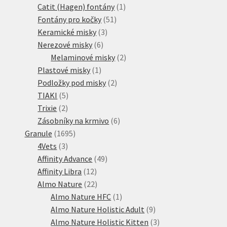
1
produktů
Catit (Hagen) fontány
1
51
produkt
Fontány pro kočky
51
3
produktů
Keramické misky
3
6
produkty
Nerezové misky
6
produktů
2
Melaminové misky
2
1
produkty
Plastové misky
1
produkt
2
Podložky pod misky
2
5
produkty
TIAKI
5
2
produktů
Trixie
2
produkty
6
Zásobníky na krmivo
6
1695
produktů
Granule
1695
3
produktů
4Vets
3
produkty
49
Affinity Advance
49
12
produktů
Affinity Libra
12
produktů
22
Almo Nature
22
produktů
1
Almo Nature HFC
1
produkt
9
Almo Nature Holistic Adult
9
produktů
3
Almo Nature Holistic Kitten
3