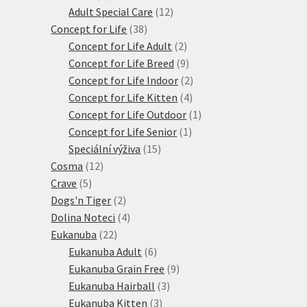
produktů
12
Adult Special Care
12
38
produktů
Concept for Life
38
produktů
2
Concept for Life Adult
2
produkty
9
Concept for Life Breed
9
produktů
2
Concept for Life Indoor
2
4
produkty
Concept for Life Kitten
4
produkty
1
Concept for Life Outdoor
1
1
produkt
Concept for Life Senior
1
15
produkt
Speciální výživa
15
12
produktů
Cosma
12
5
produktů
Crave
5
produktů
2
Dogs'n Tiger
2
produkty
4
Dolina Noteci
4
22
produkty
Eukanuba
22
produktů
6
Eukanuba Adult
6
produktů
9
Eukanuba Grain Free
9
3
produktů
Eukanuba Hairball
3
3
produkty
Eukanuba Kitten
3