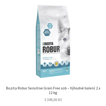
N&D Farmina pro kočky — Italské holistic krmivo
Odpočívadla pro kočky
Pamlsky pro kočky
Purizon pro kočky
Royal Canin pro kočky
Škrabadla pro kočky
Veterinární dieta pro kočky
Bozita Robur Sensitive Grain Free sob – Výhodné balení: 2 x
Vše pro psy — Krmivo, doplňky, vybavení
12 kg
3 349,00
Kč
Boudy a výběhy