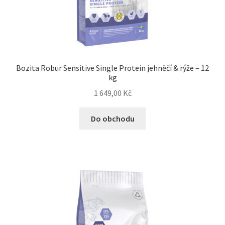
Veterinární dieta pro psy
Vodítka a obojky
Wolf of Wilderness
Bozita Robur Sensitive Single Protein jehněčí & rýže – 12
kg
1 649,00
Kč
Do obchodu