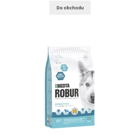
Do obchodu
Bozita pro psy — Švédské krmivo s nordickou kvalitou
Brit pro psy
Granule pro psy
Natural Trainer pro psy — Italské krmivo s
přírodními složkami
Happy Dog — Německá kvalita a přirozené složení
Hill’s pro psy
Hračky pro psy
Konzervy a kapsičky pro psy