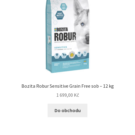
Concept for Life pro kočky — Krmivo pro každou životní
fázi
Feringa pro kočky — Lisované za studena a přírodní
Fontány pro kočky
Granule pro kočky
Hill’s pro kočky — Veterinární a prémiová výživa
Bozita Robur Sensitive Grain Free sob – 12 kg
Kočičí toalety
1 699,00
Kč
Kočkolit
Do obchodu
Konzervy a kapsičky pro kočky