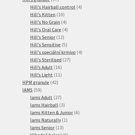
produktů
4
Hill's Hairball control
4
10
produkty
Hill's Kitten
10
produktů
4
Hill's No Grain
4
produkty
4
Hill's Oral Care
4
12
produkty
Hill's Senior
12
produktů
5
Hill's Sensitive
5
produktů
4
Hill's speciální krmivo
4
27
produkty
Hill's Sterilised
27
16
produktů
Hill’s Adult
16
produktů
11
Hill’s Light
11
42
produktů
HPM granule
42
59
produktů
IAMS
59
produktů
27
Iams Adult
27
produktů
3
Iams Hairball
3
produkty
6
Iams Kitten & Junior
6
1
produktů
Iams Naturally
1
13
produkt
Iams Senior
13
produktů
9
Výhodná balení
9