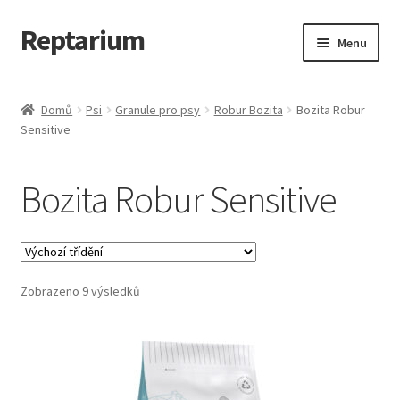
Reptarium
Přeskočit
Přejít
Menu
na
k
navigaci
obsahu
Úvodní stránka
webu
Domů
Psi
Granule pro psy
Robur Bozita
Bozita Robur
Sensitive
Košík
Malá zvířata — Klece, krmivo, vybavení
Bozita Robur Sensitive
Můj účet
Obchod
Zobrazeno 9 výsledků
Pokladna
Vše pro kočky