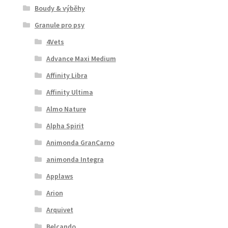
Boudy & výběhy
Granule pro psy
4Vets
Advance Maxi Medium
Affinity Libra
Affinity Ultima
Almo Nature
Alpha Spirit
Animonda GranCarno
animonda Integra
Applaws
Arion
Arquivet
Belcando