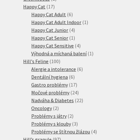
17
produkty
Happy Cat
17
produktů
6
Happy Cat Adult
6
produktů
1
Happy Cat Adult Indoor
1
4
produkt
Happy Cat Junior
4
produkty
1
Happy Cat Senior
1
produkt
4
Happy Cat Sensitive
4
produkty
1
Výhodná a míchaná balení
1
100
produkt
Hill's Feline
100
produktů
6
Alergie a intolerance
6
6
produktů
Dentální hygiena
6
produktů
17
Gastro problémy
17
produktů
24
Močové problémy
24
produktů
22
Nadváha & Diabetes
22
2
produktů
Oncology
2
produkty
2
Problémy s játry
2
produkty
3
Problémy s klouby
3
produkty
4
Problémy se štítnou žlázou
4
97
produkty
Hill’s granule
97