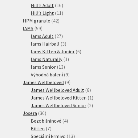
16
produktů
Hill’s Adult
16
produktů
11
Hill’s Light
11
42
produktů
HPM granule
42
59
produktů
IAMS
59
produktů
27
Iams Adult
27
produktů
3
Iams Hairball
3
produkty
6
Iams Kitten & Junior
6
1
produktů
Iams Naturally
1
13
produkt
Iams Senior
13
produktů
9
Výhodná balení
9
produktů
9
James Wellbeloved
9
produktů
6
James Wellbeloved Adult
6
produktů
1
James Wellbeloved Kitten
1
2
produkt
James Wellbeloved Senior
2
36
produkty
Josera
36
produktů
4
Bezobilninové
4
7
produkty
Kitten
7
produktů
13
Speciální krmivo
13