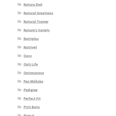
Natura Diet
Natural Greatness
Natural Trainer
Nature’s Variety
Nutriplus
Nutrivet
Oasy
Opti Life
Optimanova
Pan Mišňsko
Pedigree
Perfect Fit
Pitti Boris
Primal