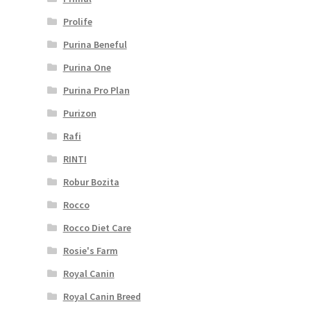
Prolife
Purina Beneful
Purina One
Purina Pro Plan
Purizon
Rafi
RINTI
Robur Bozita
Rocco
Rocco Diet Care
Rosie's Farm
Royal Canin
Royal Canin Breed