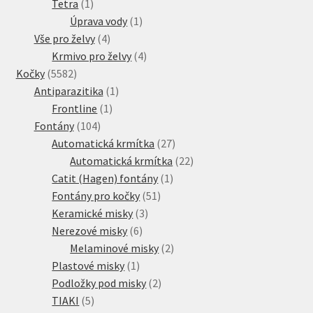
1
produkt
Tetra
1
produkt
1
Úprava vody
1
4
produkt
Vše pro želvy
4
produkty
4
Krmivo pro želvy
4
5582
produkty
Kočky
5582
produktů
1
Antiparazitika
1
1
produkt
Frontline
1
104
produkt
Fontány
104
produktů
27
Automatická krmítka
27
produktů
22
Automatická krmítka
22
1
produktů
Catit (Hagen) fontány
1
51
produkt
Fontány pro kočky
51
3
produktů
Keramické misky
3
6
produkty
Nerezové misky
6
produktů
2
Melaminové misky
2
1
produkty
Plastové misky
1
produkt
2
Podložky pod misky
2
5
produkty
TIAKI
5