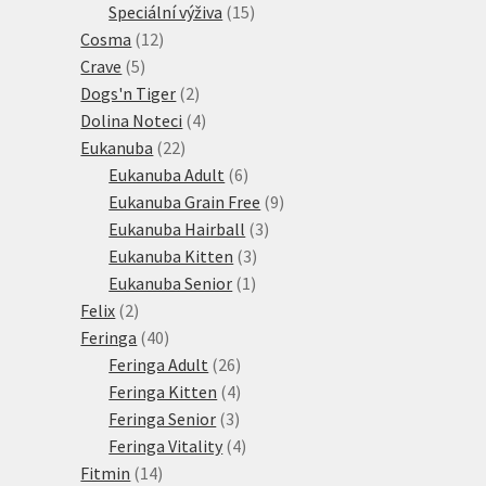
15
produkt
Speciální výživa
15
12
produktů
Cosma
12
5
produktů
Crave
5
produktů
2
Dogs'n Tiger
2
produkty
4
Dolina Noteci
4
22
produkty
Eukanuba
22
produktů
6
Eukanuba Adult
6
produktů
9
Eukanuba Grain Free
9
3
produktů
Eukanuba Hairball
3
3
produkty
Eukanuba Kitten
3
1
produkty
Eukanuba Senior
1
2
produkt
Felix
2
produkty
40
Feringa
40
produktů
26
Feringa Adult
26
produktů
4
Feringa Kitten
4
3
produkty
Feringa Senior
3
produkty
4
Feringa Vitality
4
14
produkty
Fitmin
14