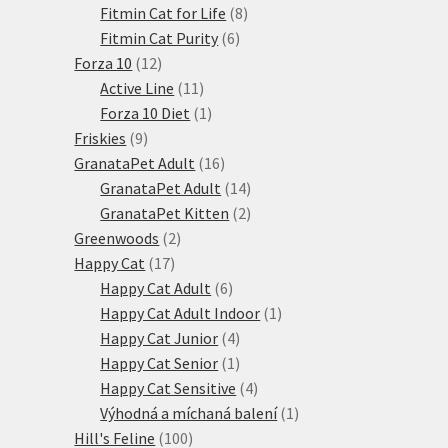
produktů
8
Fitmin Cat for Life
8
6
produktů
Fitmin Cat Purity
6
12
produktů
Forza 10
12
produktů
11
Active Line
11
produktů
1
Forza 10 Diet
1
9
produkt
Friskies
9
produktů
16
GranataPet Adult
16
produktů
14
GranataPet Adult
14
produktů
2
GranataPet Kitten
2
2
produkty
Greenwoods
2
17
produkty
Happy Cat
17
produktů
6
Happy Cat Adult
6
produktů
1
Happy Cat Adult Indoor
1
4
produkt
Happy Cat Junior
4
produkty
1
Happy Cat Senior
1
produkt
4
Happy Cat Sensitive
4
produkty
1
Výhodná a míchaná balení
1
100
produkt
Hill's Feline
100