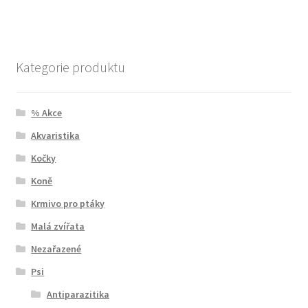
Kategorie produktu
% Akce
Akvaristika
Kočky
Koně
Krmivo pro ptáky
Malá zvířata
Nezařazené
Psi
Antiparazitika