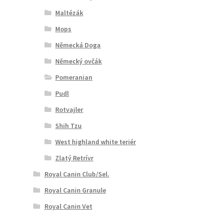
Maltézák
Mops
Německá Doga
Německý ovčák
Pomeranian
Pudl
Rotvajler
Shih Tzu
West highland white teriér
Zlatý Retrívr
Royal Canin Club/Sel.
Royal Canin Granule
Royal Canin Vet