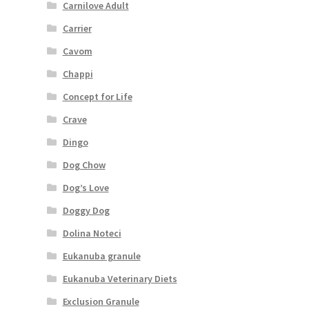
Carnilove Adult
Carrier
Cavom
Chappi
Concept for Life
Crave
Dingo
Dog Chow
Dog’s Love
Doggy Dog
Dolina Noteci
Eukanuba granule
Eukanuba Veterinary Diets
Exclusion Granule