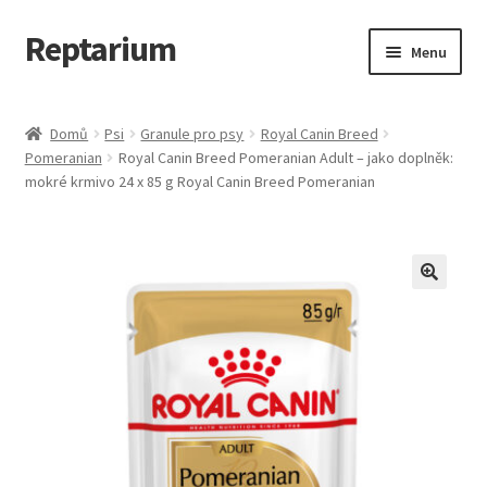
Reptarium
Přeskočit
Přejít
Menu
na
k
navigaci
obsahu
Úvodní stránka
webu
Domů
Psi
Granule pro psy
Royal Canin Breed
Pomeranian
Royal Canin Breed Pomeranian Adult – jako doplněk:
Košík
mokré krmivo 24 x 85 g Royal Canin Breed Pomeranian
Malá zvířata — Klece, krmivo, vybavení
Můj účet
Obchod
Pokladna
Vše pro kočky