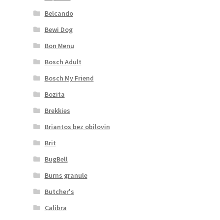
Belcando
Bewi Dog
Bon Menu
Bosch Adult
Bosch My Friend
Bozita
Brekkies
Briantos bez obilovin
Brit
BugBell
Burns granule
Butcher's
Calibra