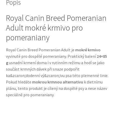
Popis
Bozita pro psy — Švédské krmivo s nordickou kvalitou
Royal Canin Breed Pomeranian
Adult mokré krmivo pro
Brit pro psy
pomeraniany
Granule pro psy
Royal Canin Breed Pomeranian Adult je
mokré krmivo
Natural Trainer pro psy — Italské krmivo s
vyvinuté pro dospělé pomeraniany. Praktický balení
24×85
přírodními složkami
g
usnadní krmení doma i v rutinním režimu a hodí se jako
součást krmných dávek při snaze podpořit
Happy Dog — Německá kvalita a přirozené složení
ka&zcaron;dodenní vý&zcaron;ivu psa této plemenné linie.
Pokud hledáte
mokrou krmnou alternativu
k dietnímu
Hill’s pro psy
plánu, tento produkt je cílený na dospělé psy a nese název
speciálně pro pomeraniany.
Hračky pro psy
Konzervy a kapsičky pro psy