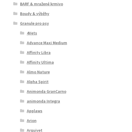
BARF & mražené krmivo
Boudy & výběhy
Granule pro psy
4Vets
Advance Maxi Medium
Affinity Libra
Affinity Ultima
Almo Nature
Alpha Spirit
Animonda GranCarno
animonda Integra
Applaws
Arion
Arquivet