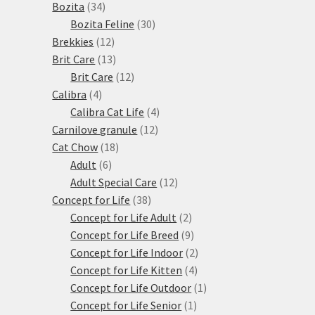
34
produktů
Bozita
34
produktů
30
Bozita Feline
30
12
produktů
Brekkies
12
produktů
13
Brit Care
13
produktů
12
Brit Care
12
4
produktů
Calibra
4
produkty
4
Calibra Cat Life
4
12
produkty
Carnilove granule
12
18
produktů
Cat Chow
18
6
produktů
Adult
6
produktů
12
Adult Special Care
12
38
produktů
Concept for Life
38
produktů
2
Concept for Life Adult
2
produkty
9
Concept for Life Breed
9
produktů
2
Concept for Life Indoor
2
4
produkty
Concept for Life Kitten
4
produkty
1
Concept for Life Outdoor
1
1
produkt
Concept for Life Senior
1