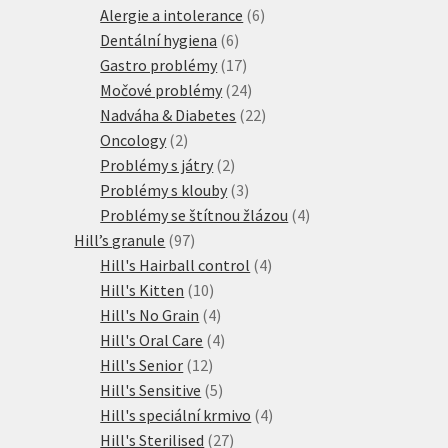
produktů
6
Alergie a intolerance
6
6
produktů
Dentální hygiena
6
produktů
17
Gastro problémy
17
produktů
24
Močové problémy
24
produktů
22
Nadváha & Diabetes
22
2
produktů
Oncology
2
produkty
2
Problémy s játry
2
produkty
3
Problémy s klouby
3
produkty
4
Problémy se štítnou žlázou
4
97
produkty
Hill’s granule
97
produktů
4
Hill's Hairball control
4
10
produkty
Hill's Kitten
10
produktů
4
Hill's No Grain
4
produkty
4
Hill's Oral Care
4
12
produkty
Hill's Senior
12
produktů
5
Hill's Sensitive
5
produktů
4
Hill's speciální krmivo
4
27
produkty
Hill's Sterilised
27