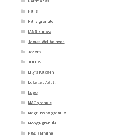
Herrmanns
Hill's
Hill’s granule
IAMS krmiva
James Wellbeloved
Josera
JULIUS
Lily's Kitchen
Lukullus Adult
Lupo
MAC granule
Magnusson granule
Monge granule
N&D Farmina