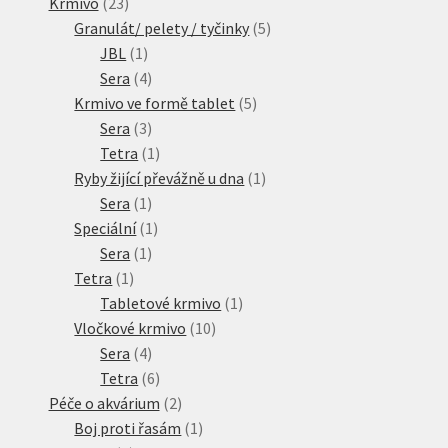
23
produktů
Krmivo
23
produktů
5
Granulát/ pelety / tyčinky
5
1
produktů
JBL
1
produkt
4
Sera
4
produkty
5
Krmivo ve formě tablet
5
3
produktů
Sera
3
produkty
1
Tetra
1
produkt
1
Ryby žijící převážně u dna
1
1
produkt
Sera
1
produkt
1
Speciální
1
1
produkt
Sera
1
1
produkt
Tetra
1
produkt
1
Tabletové krmivo
1
10
produkt
Vločkové krmivo
10
4
produktů
Sera
4
produkty
6
Tetra
6
produktů
2
Péče o akvárium
2
produkty
1
Boj proti řasám
1