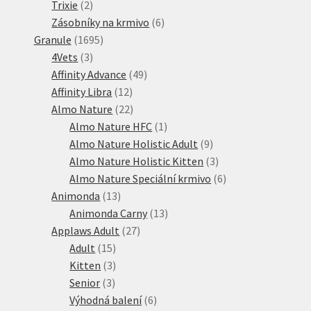
2
produktů
Trixie
2
produkty
6
Zásobníky na krmivo
6
1695
produktů
Granule
1695
3
produktů
4Vets
3
produkty
49
Affinity Advance
49
12
produktů
Affinity Libra
12
produktů
22
Almo Nature
22
produktů
1
Almo Nature HFC
1
produkt
9
Almo Nature Holistic Adult
9
produktů
3
Almo Nature Holistic Kitten
3
produkty
6
Almo Nature Speciální krmivo
6
13
produktů
Animonda
13
produktů
13
Animonda Carny
13
27
produktů
Applaws Adult
27
15
produktů
Adult
15
produktů
3
Kitten
3
3
produkty
Senior
3
produkty
6
Výhodná balení
6