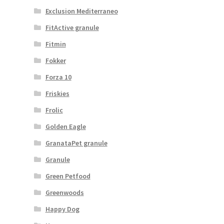
Exclusion Mediterraneo
FitActive granule
Fitmin
Fokker
Forza 10
Friskies
Frolic
Golden Eagle
GranataPet granule
Granule
Green Petfood
Greenwoods
Happy Dog