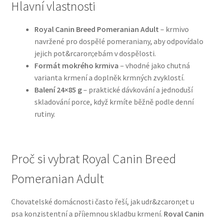
Hlavní vlastnosti
N&D Farmina pro psy — Italské holistic krmivo
Royal Canin Breed Pomeranian Adult
– krmivo
navržené pro dospělé pomeraniany, aby odpovídalo
Oblečky pro psy
jejich pot&rcaron;ebám v dospělosti.
Formát mokrého krmiva
– vhodné jako chutná
Pamlsky pro psy
varianta krmení a doplněk krmných zvyklostí.
Balení 24×85 g
– praktické dávkování a jednoduší
Pelíšky pro psy
skladování porce, když krmíte běžně podle denní
rutiny.
Ortopedické pelíšky
Přepravky pro psy
Proč si vybrat Royal Canin Breed
Pomeranian Adult
Purizon pro psy — Vysoký obsah masa, bez obilovin
Chovatelské domácnosti často řeší, jak udr&zcaron;et u
Royal Canin pro psy
psa konzistentní a příjemnou skladbu krmení.
Royal Canin