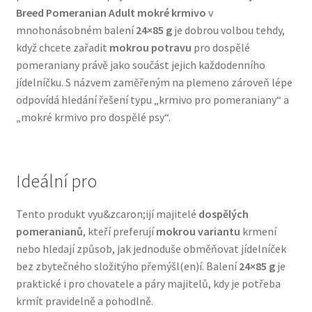
Breed Pomeranian Adult mokré krmivo
v
Veterinární dieta pro psy
mnohonásobném balení
24×85 g
je dobrou volbou tehdy,
když chcete zařadit
mokrou potravu
pro dospělé
Vodítka a obojky
pomeraniany právě jako součást jejich každodenního
jídelníčku. S názvem zaměřeným na plemeno zároveň lépe
Wolf of Wilderness
odpovídá hledání řešení typu „krmivo pro pomeraniany“ a
„mokré krmivo pro dospělé psy“.
Ideální pro
Tento produkt vyu&zcaron;ijí majitelé
dospělých
pomeranianů
, kteří preferují
mokrou variantu
krmení
nebo hledají způsob, jak jednoduše obměňovat jídelníček
bez zbytečného složitýho přemýšl(en)í. Balení
24×85 g
je
praktické i pro chovatele a páry majitelů, kdy je potřeba
krmít pravidelně a pohodlně.