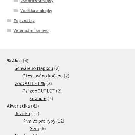
Vše pro starší psy
Vodítka a obojky
Top značky
Veterinární krmivo
4
% Akce
4
produkty
2
Schváleno tlapkou
2
produkty
2
Otestováno kočkou
2
2
produkty
zooOUTLET %
2
produkty
2
Psí zooOUTLET
2
2
produkty
Granule
2
41
produkty
Akvaristika
41
produktů
12
Jezírko
12
produktů
12
Krmivo pro ryby
12
6
produktů
Sera
6