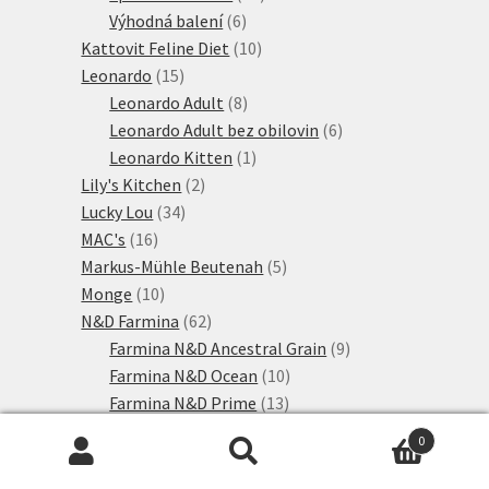
6
produktů
Výhodná balení
6
produktů
10
Kattovit Feline Diet
10
15
produktů
Leonardo
15
produktů
8
Leonardo Adult
8
produktů
6
Leonardo Adult bez obilovin
6
1
produktů
Leonardo Kitten
1
2
produkt
Lily's Kitchen
2
34
produkty
Lucky Lou
34
16
produktů
MAC's
16
produktů
5
Markus-Mühle Beutenah
5
10
produktů
Monge
10
produktů
62
N&D Farmina
62
produktů
9
Farmina N&D Ancestral Grain
9
10
produktů
Farmina N&D Ocean
10
13
produktů
Farmina N&D Prime
13
produktů
6
Farmina N&D Pumpkin
6
0
10
produktů
Farmina N&D Quinoa
10
Hledat:
Hledat
produktů
6
Farmina N&D Tropical
6