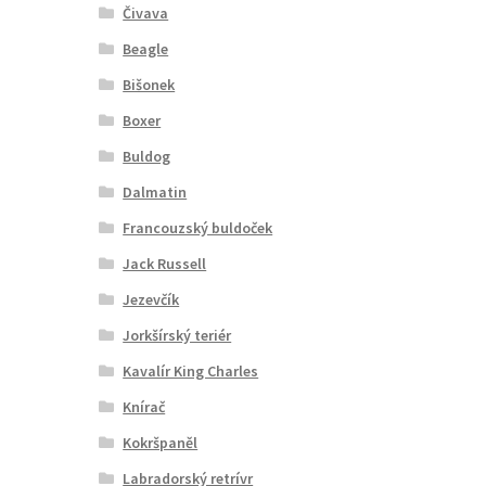
Čivava
Beagle
Bišonek
Boxer
Buldog
Dalmatin
Francouzský buldoček
Jack Russell
Jezevčík
Jorkšírský teriér
Kavalír King Charles
Knírač
Kokršpaněl
Labradorský retrívr