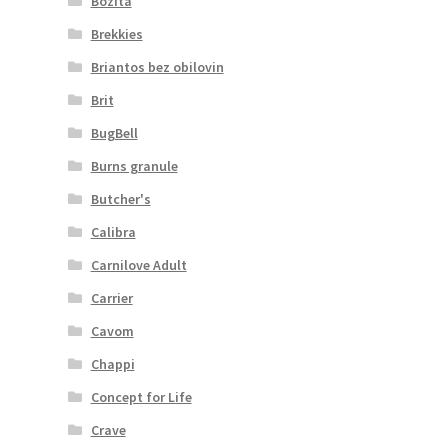
Bozita
Brekkies
Briantos bez obilovin
Brit
BugBell
Burns granule
Butcher's
Calibra
Carnilove Adult
Carrier
Cavom
Chappi
Concept for Life
Crave