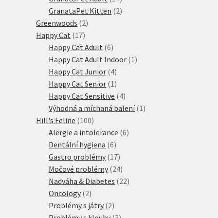
produktů
2
GranataPet Kitten
2
2
produkty
Greenwoods
2
17
produkty
Happy Cat
17
produktů
6
Happy Cat Adult
6
produktů
1
Happy Cat Adult Indoor
1
4
produkt
Happy Cat Junior
4
produkty
1
Happy Cat Senior
1
produkt
4
Happy Cat Sensitive
4
produkty
1
Výhodná a míchaná balení
1
100
produkt
Hill's Feline
100
produktů
6
Alergie a intolerance
6
6
produktů
Dentální hygiena
6
produktů
17
Gastro problémy
17
produktů
24
Močové problémy
24
produktů
22
Nadváha & Diabetes
22
2
produktů
Oncology
2
produkty
2
Problémy s játry
2
produkty
3
Problémy s klouby
3