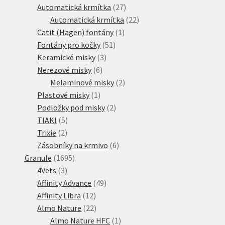
produktů
27
Automatická krmítka
27
produktů
22
Automatická krmítka
22
1
produktů
Catit (Hagen) fontány
1
51
produkt
Fontány pro kočky
51
3
produktů
Keramické misky
3
6
produkty
Nerezové misky
6
produktů
2
Melaminové misky
2
1
produkty
Plastové misky
1
produkt
2
Podložky pod misky
2
5
produkty
TIAKI
5
2
produktů
Trixie
2
produkty
6
Zásobníky na krmivo
6
1695
produktů
Granule
1695
3
produktů
4Vets
3
produkty
49
Affinity Advance
49
12
produktů
Affinity Libra
12
produktů
22
Almo Nature
22
produktů
1
Almo Nature HFC
1