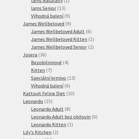
Iams Naturally
1
13
produkt
Iams Senior
13
produktů
9
Výhodná balení
9
produktů
9
James Wellbeloved
9
produktů
6
James Wellbeloved Adult
6
produktů
1
James Wellbeloved Kitten
1
2
produkt
James Wellbeloved Senior
2
36
produkty
Josera
36
produktů
4
Bezobilninové
4
7
produkty
Kitten
7
produktů
13
Speciální krmivo
13
6
produktů
Výhodná balení
6
produktů
10
Kattovit Feline Diet
10
15
produktů
Leonardo
15
produktů
8
Leonardo Adult
8
produktů
6
Leonardo Adult bez obilovin
6
1
produktů
Leonardo Kitten
1
2
produkt
Lily's Kitchen
2