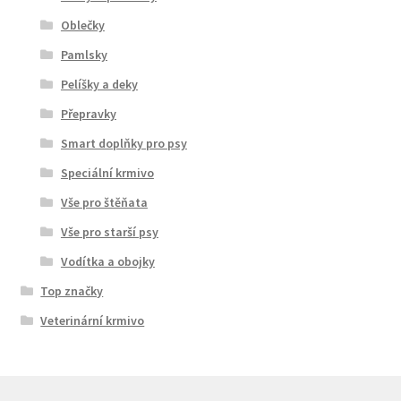
Oblečky
Pamlsky
Pelíšky a deky
Přepravky
Smart doplňky pro psy
Speciální krmivo
Vše pro štěňata
Vše pro starší psy
Vodítka a obojky
Top značky
Veterinární krmivo