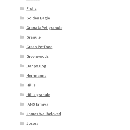
Frolic
Golden Eagle
GranataPet granule
Granule
Green Petfood
Greenwoods
Happy Dog
Herrmanns
Hill's
Hill’s granule
IAMS krmiva
James Wellbeloved
Josera