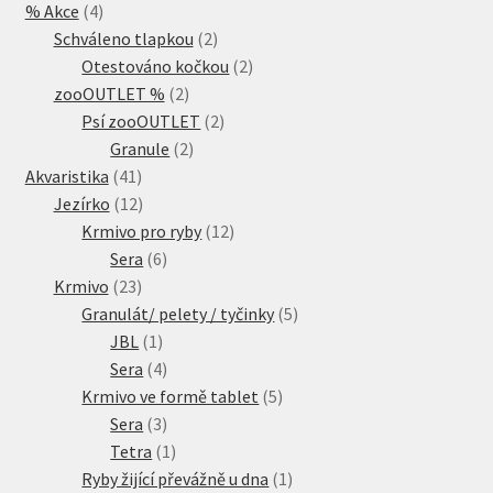
4
% Akce
4
produkty
2
Schváleno tlapkou
2
produkty
2
Otestováno kočkou
2
2
produkty
zooOUTLET %
2
produkty
2
Psí zooOUTLET
2
2
produkty
Granule
2
41
produkty
Akvaristika
41
produktů
12
Jezírko
12
produktů
12
Krmivo pro ryby
12
6
produktů
Sera
6
23
produktů
Krmivo
23
produktů
5
Granulát/ pelety / tyčinky
5
1
produktů
JBL
1
produkt
4
Sera
4
produkty
5
Krmivo ve formě tablet
5
3
produktů
Sera
3
produkty
1
Tetra
1
produkt
1
Ryby žijící převážně u dna
1