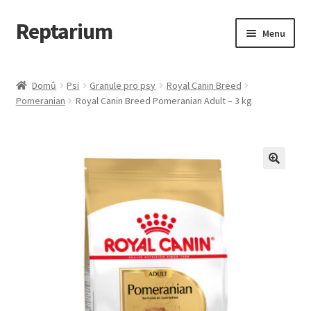
Reptarium
Přeskočit
Přejít
Menu
na
k
navigaci
obsahu
Úvodní stránka
webu
Domů
Psi
Granule pro psy
Royal Canin Breed
Pomeranian
Royal Canin Breed Pomeranian Adult – 3 kg
Košík
Malá zvířata — Klece, krmivo, vybavení
Můj účet
Obchod
Pokladna
Vše pro kočky