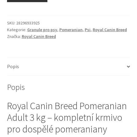
N&D Farmina pro kočky — Italské holistic krmivo
Odpočívadla pro kočky
SKU:
28296933925
Kategorie:
Granule pro psy
,
Pomeranian
,
Psi
,
Royal Canin Breed
Značka:
Royal Canin Breed
Pamlsky pro kočky
Purizon pro kočky
Popis
Royal Canin pro kočky
Popis
Škrabadla pro kočky
Royal Canin Breed Pomeranian
Veterinární dieta pro kočky
Adult 3 kg – kompletní krmivo
Vše pro psy — Krmivo, doplňky, vybavení
pro dospělé pomeraniany
Boudy a výběhy