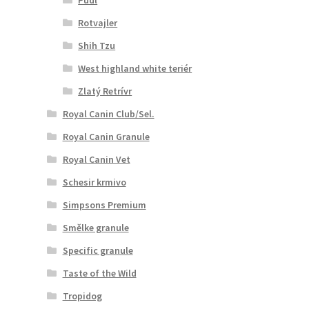
Rotvajler
Shih Tzu
West highland white teriér
Zlatý Retrívr
Royal Canin Club/Sel.
Royal Canin Granule
Royal Canin Vet
Schesir krmivo
Simpsons Premium
Smělke granule
Specific granule
Taste of the Wild
Tropidog