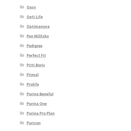
Oasy
Opti Life
Optimanova
Pan Mišňsko
Pedigree
Perfect Fit
Pitti Boris
Primal
Prolife
Purina Beneful
Purina One
Purina Pro Plan
Purizon