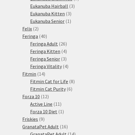
3
produktů
Eukanuba Hairball
3
3
produkty
Eukanuba Kitten
3
1
produkty
Eukanuba Senior
1
2
produkt
Felix
2
produkty
40
Feringa
40
produktů
26
Feringa Adult
26
produktů
4
Feringa Kitten
4
3
produkty
Feringa Senior
3
produkty
4
Feringa Vitality
4
14
produkty
Fitmin
14
produktů
8
Fitmin Cat for Life
8
6
produktů
Fitmin Cat Purity
6
12
produktů
Forza 10
12
produktů
11
Active Line
11
produktů
1
Forza 10 Diet
1
9
produkt
Friskies
9
produktů
16
GranataPet Adult
16
produktů
14
GranataPet Adult
14