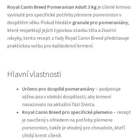
Royal Canin Breed Pomeranian Adult 3 kg
je cílené krmivo
vyvinuté pro specifické potřeby
plemene pomeranian
v
Bozita pro psy — Švédské krmivo s nordickou kvalitou
dospělém věku. Pokud hledáte
granule pro pomeraniány
,
které respektují jejich typickou stavbu těla a životní
Brit pro psy
návyky, tento recept z řady Royal Canin Breed představuje
praktickou volbu pro každodenní krmení.
Granule pro psy
Natural Trainer pro psy — Italské krmivo s
přírodními složkami
Hlavní vlastnosti
Happy Dog — Německá kvalita a přirozené složení
Určeno pro dospělé pomeraniány
– podporuje
výživu psa v období dospělosti, aby krmení
navazovalo na aktuální fázi života.
Hill’s pro psy
Royal Canin Breed pro specifické plemeno
– recept
je navržený s ohledem na potřeby plemene
Hračky pro psy
pomeranian
, takže je vhodný pro chovatele, kteří
chtějí krmit cíleně.
Konzervy a kapsičky pro psy