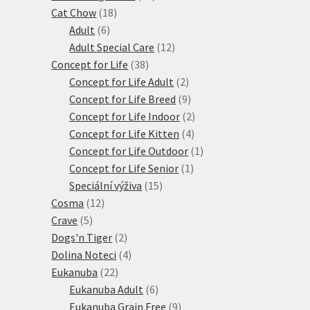
18
produktů
Cat Chow
18
6
produktů
Adult
6
produktů
12
Adult Special Care
12
38
produktů
Concept for Life
38
produktů
2
Concept for Life Adult
2
produkty
9
Concept for Life Breed
9
produktů
2
Concept for Life Indoor
2
4
produkty
Concept for Life Kitten
4
produkty
1
Concept for Life Outdoor
1
1
produkt
Concept for Life Senior
1
15
produkt
Speciální výživa
15
12
produktů
Cosma
12
5
produktů
Crave
5
produktů
2
Dogs'n Tiger
2
produkty
4
Dolina Noteci
4
22
produkty
Eukanuba
22
produktů
6
Eukanuba Adult
6
produktů
9
Eukanuba Grain Free
9