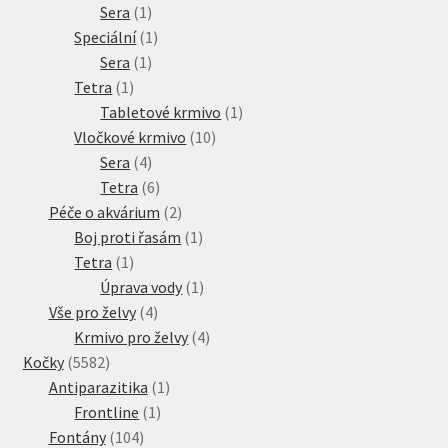
1
produkt
Sera
1
produkt
1
Speciální
1
1
produkt
Sera
1
1
produkt
Tetra
1
produkt
1
Tabletové krmivo
1
10
produkt
Vločkové krmivo
10
4
produktů
Sera
4
produkty
6
Tetra
6
produktů
2
Péče o akvárium
2
produkty
1
Boj proti řasám
1
1
produkt
Tetra
1
produkt
1
Úprava vody
1
4
produkt
Vše pro želvy
4
produkty
4
Krmivo pro želvy
4
5582
produkty
Kočky
5582
produktů
1
Antiparazitika
1
1
produkt
Frontline
1
104
produkt
Fontány
104