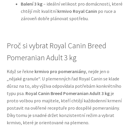
Balení 3 kg
– ideální velikost pro domácnosti, které
chtějí mít kvalitní
krmivo Royal Canin
po ruce a
N&D Farmina pro psy — Italské holistic krmivo
zároveň dobře plánovat spotřebu.
Oblečky pro psy
Proč si vybrat Royal Canin Breed
Pamlsky pro psy
Pomeranian Adult 3 kg
Pelíšky pro psy
Když se řekne
krmivo pro pomeraniány
, nejde jen o
Ortopedické pelíšky
„nějaké granule“. U plemenných řad Royal Canin se klade
důraz na to, aby výživa odpovídala potřebám konkrétního
Přepravky pro psy
typu psa.
Royal Canin Breed Pomeranian Adult 3 kg
je
proto volbou pro majitele, kteří chtějí každodenní krmení
Purizon pro psy — Vysoký obsah masa, bez obilovin
postavit na ověřené receptuře pro dospělé pomeraniány.
Díky tomu je snadné držet konzistentní režim a vybrat
krmivo, které je orientované na plemeno.
Royal Canin pro psy