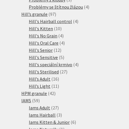
produkty
4
Problémy se štítnou žlázou
4
97
produkty
Hill’s granule
97
produktů
4
Hill's Hairball control
4
10
produkty
Hill's Kitten
10
produktů
4
Hill's No Grain
4
produkty
4
Hill's Oral Care
4
12
produkty
Hill's Senior
12
produktů
5
Hill's Sensitive
5
produktů
4
Hill's speciální krmivo
4
27
produkty
Hill's Sterilised
27
16
produktů
Hill’s Adult
16
produktů
11
Hill’s Light
11
42
produktů
HPM granule
42
59
produktů
IAMS
59
produktů
27
Iams Adult
27
produktů
3
Iams Hairball
3
produkty
6
Iams Kitten & Junior
6
1
produktů