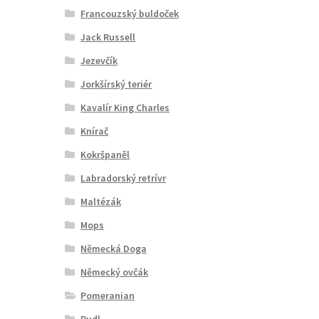
Francouzský buldoček
Jack Russell
Jezevčík
Jorkšírský teriér
Kavalír King Charles
Knírač
Kokršpaněl
Labradorský retrívr
Maltézák
Mops
Německá Doga
Německý ovčák
Pomeranian
Pudl