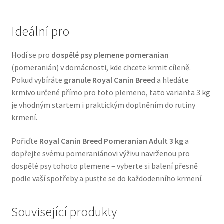
Veterinární dieta pro psy
Ideální pro
Vodítka a obojky
Hodí se pro
dospělé psy plemene pomeranian
Wolf of Wilderness
(pomeranián) v domácnosti, kde chcete krmit cíleně.
Pokud vybíráte
granule Royal Canin Breed
a hledáte
krmivo určené přímo pro toto plemeno, tato varianta 3 kg
je vhodným startem i praktickým doplněním do rutiny
krmení.
Pořiďte
Royal Canin Breed Pomeranian Adult 3 kg
a
dopřejte svému pomeraniánovi výživu navrženou pro
dospělé psy tohoto plemene – vyberte si balení přesně
podle vaší spotřeby a pusťte se do každodenního krmení.
Související produkty