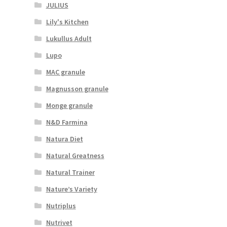
JULIUS
Lily's Kitchen
Lukullus Adult
Lupo
MAC granule
Magnusson granule
Monge granule
N&D Farmina
Natura Diet
Natural Greatness
Natural Trainer
Nature’s Variety
Nutriplus
Nutrivet