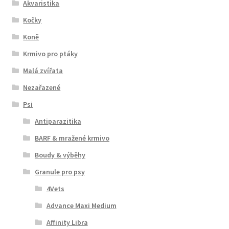
Akvaristika
Kočky
Koně
Krmivo pro ptáky
Malá zvířata
Nezařazené
Psi
Antiparazitika
BARF & mražené krmivo
Boudy & výběhy
Granule pro psy
4Vets
Advance Maxi Medium
Affinity Libra