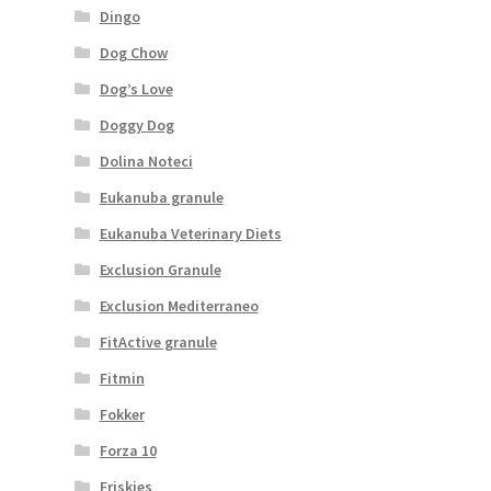
Dingo
Dog Chow
Dog’s Love
Doggy Dog
Dolina Noteci
Eukanuba granule
Eukanuba Veterinary Diets
Exclusion Granule
Exclusion Mediterraneo
FitActive granule
Fitmin
Fokker
Forza 10
Friskies