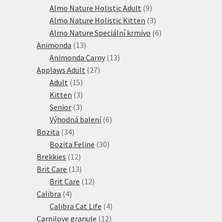
produkt
9
Almo Nature Holistic Adult
9
produktů
3
Almo Nature Holistic Kitten
3
produkty
6
Almo Nature Speciální krmivo
6
13
produktů
Animonda
13
produktů
13
Animonda Carny
13
27
produktů
Applaws Adult
27
15
produktů
Adult
15
produktů
3
Kitten
3
3
produkty
Senior
3
produkty
6
Výhodná balení
6
34
produktů
Bozita
34
produktů
30
Bozita Feline
30
12
produktů
Brekkies
12
produktů
13
Brit Care
13
produktů
12
Brit Care
12
4
produktů
Calibra
4
produkty
4
Calibra Cat Life
4
12
produkty
Carnilove granule
12