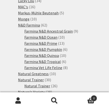
34
produkty
Lucky Lou
34
16
produktů
MAC's
16
produktů
5
Markus-Mühle Beutenah
5
10
produktů
Monge
10
produktů
62
N&D Farmina
62
produktů
9
Farmina N&D Ancestral Grain
9
10
produktů
Farmina N&D Ocean
10
13
produktů
Farmina N&D Prime
13
produktů
6
Farmina N&D Pumpkin
6
10
produktů
Farmina N&D Quinoa
10
produktů
6
Farmina N&D Tropical
6
produktů
8
Farmina Vet Life Feline
8
10
produktů
Natural Greatness
10
30
produktů
Natural Trainer
30
produktů
26
Natural Trainer
26
28
produktů
Nature's Variety
28
4
produktů
Nutriplus
4
0
produkty
6
Hledat:
Hledat
Nutrivet Inne
6