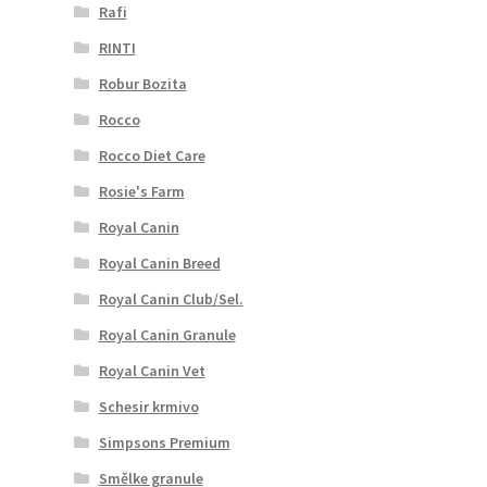
Rafi
RINTI
Robur Bozita
Rocco
Rocco Diet Care
Rosie's Farm
Royal Canin
Royal Canin Breed
Royal Canin Club/Sel.
Royal Canin Granule
Royal Canin Vet
Schesir krmivo
Simpsons Premium
Smělke granule