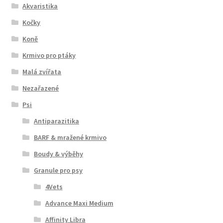
Akvaristika
Kočky
Koně
Krmivo pro ptáky
Malá zvířata
Nezařazené
Psi
Antiparazitika
BARF & mražené krmivo
Boudy & výběhy
Granule pro psy
4Vets
Advance Maxi Medium
Affinity Libra