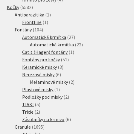
5582
produkty
Kočky
5582
produktů
1
Antiparazitika
1
1
produkt
Frontline
1
104
produkt
Fontány
104
produktů
27
Automatická krmítka
27
produktů
22
Automatická krmítka
22
1
produktů
Catit (Hagen) fontány
1
51
produkt
Fontány pro kočky
51
3
produktů
Keramické misky
3
6
produkty
Nerezové misky
6
produktů
2
Melaminové misky
2
1
produkty
Plastové misky
1
produkt
2
Podložky pod misky
2
5
produkty
TIAKI
5
2
produktů
Trixie
2
produkty
6
Zásobníky na krmivo
6
1695
produktů
Granule
1695
3
produktů