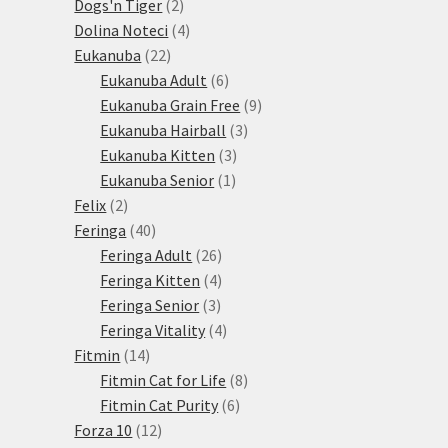
produktů
2
Dogs'n Tiger
2
produkty
4
Dolina Noteci
4
22
produkty
Eukanuba
22
produktů
6
Eukanuba Adult
6
produktů
9
Eukanuba Grain Free
9
3
produktů
Eukanuba Hairball
3
3
produkty
Eukanuba Kitten
3
1
produkty
Eukanuba Senior
1
2
produkt
Felix
2
produkty
40
Feringa
40
produktů
26
Feringa Adult
26
produktů
4
Feringa Kitten
4
3
produkty
Feringa Senior
3
produkty
4
Feringa Vitality
4
14
produkty
Fitmin
14
produktů
8
Fitmin Cat for Life
8
6
produktů
Fitmin Cat Purity
6
12
produktů
Forza 10
12