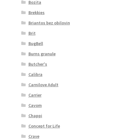
Bozita
Brekkies
Briantos bez obilovin
Brit
BugBell
Burns granule
Butcher's
Calibra
Carnilove Adult
Carrier
Cavom
Chappi
Concept for Life
Crave