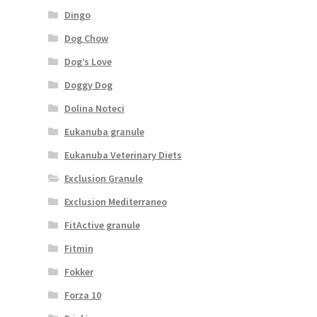
Dingo
Dog Chow
Dog’s Love
Doggy Dog
Dolina Noteci
Eukanuba granule
Eukanuba Veterinary Diets
Exclusion Granule
Exclusion Mediterraneo
FitActive granule
Fitmin
Fokker
Forza 10