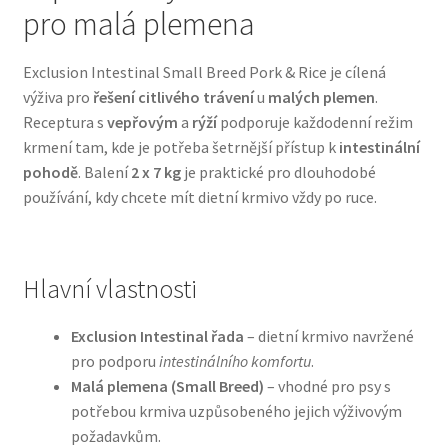
pro malá plemena
Bozita pro psy — Švédské krmivo s nordickou kvalitou
Exclusion Intestinal Small Breed Pork & Rice je cílená
výživa pro
řešení citlivého trávení
u
malých plemen
.
Brit pro psy
Receptura s
vepřovým
a
rýží
podporuje každodenní režim
krmení tam, kde je potřeba šetrnější přístup k
intestinální
Granule pro psy
pohodě
. Balení
2 x 7 kg
je praktické pro dlouhodobé
používání, kdy chcete mít dietní krmivo vždy po ruce.
Natural Trainer pro psy — Italské krmivo s
přírodními složkami
Hlavní vlastnosti
Happy Dog — Německá kvalita a přirozené složení
Exclusion Intestinal řada
– dietní krmivo navržené
Hill’s pro psy
pro podporu
intestinálního komfortu
.
Malá plemena (Small Breed)
– vhodné pro psy s
Hračky pro psy
potřebou krmiva uzpůsobeného jejich výživovým
požadavkům.
Konzervy a kapsičky pro psy