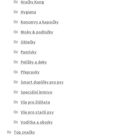
Hračky Kong
Hygiena
Konzervy a kapsičky
Misky & podložky
Oblečky
Pamlsky
Pelíšky a deky
Přepravky
Smart doplňky pro psy
Speciální krmivo
Vše pro štěňata
Vše pro starší psy
Vodítka a obojky
Top značky