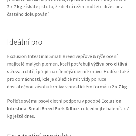
2 x 7 kg
získáte jistotu, že dietní režim můžete držet bez
Veterinární dieta pro psy
častého dokupování.
Vodítka a obojky
Wolf of Wilderness
Ideální pro
Exclusion Intestinal Small Breed vepřové & rýže ocení
majitelé malých plemen, kteří potřebují
výživu pro citlivá
střeva
a chtějí přejít na cílenější dietní krmivo. Hodí se také
pro domácnosti, kde je důležité mít vždy po ruce
dostatečnou zásobu krmiva v praktickém formátu
2 x 7 kg
.
Pořiďte svému psovi dietní podporu v podobě
Exclusion
Intestinal Small Breed Pork & Rice
a objednejte balení 2 x 7
kg ještě dnes.