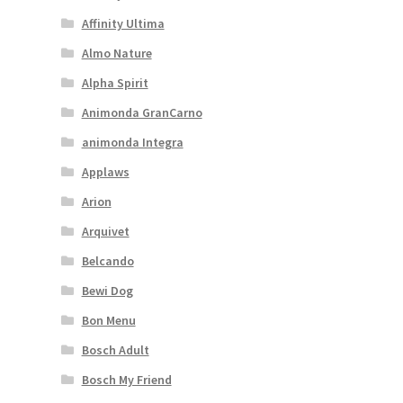
Affinity Ultima
Almo Nature
Alpha Spirit
Animonda GranCarno
animonda Integra
Applaws
Arion
Arquivet
Belcando
Bewi Dog
Bon Menu
Bosch Adult
Bosch My Friend