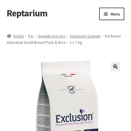
Reptarium
Přeskočit
Přejít
Menu
na
k
navigaci
obsahu
Úvodní stránka
webu
Domů
Psi
Granule pro psy
Exclusion Granule
Exclusion
Intestinal Small Breed Pork & Rice – 2 x 7 kg
Košík
Malá zvířata — Klece, krmivo, vybavení
Můj účet
Obchod
Pokladna
Vše pro kočky