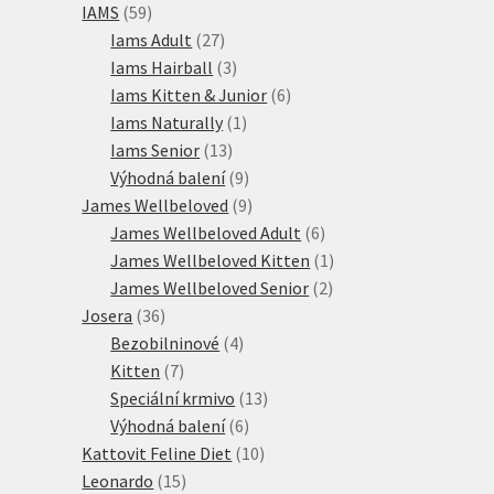
59
produktů
IAMS
59
produktů
27
Iams Adult
27
produktů
3
Iams Hairball
3
produkty
6
Iams Kitten & Junior
6
1
produktů
Iams Naturally
1
13
produkt
Iams Senior
13
produktů
9
Výhodná balení
9
produktů
9
James Wellbeloved
9
produktů
6
James Wellbeloved Adult
6
produktů
1
James Wellbeloved Kitten
1
2
produkt
James Wellbeloved Senior
2
36
produkty
Josera
36
produktů
4
Bezobilninové
4
7
produkty
Kitten
7
produktů
13
Speciální krmivo
13
6
produktů
Výhodná balení
6
produktů
10
Kattovit Feline Diet
10
15
produktů
Leonardo
15