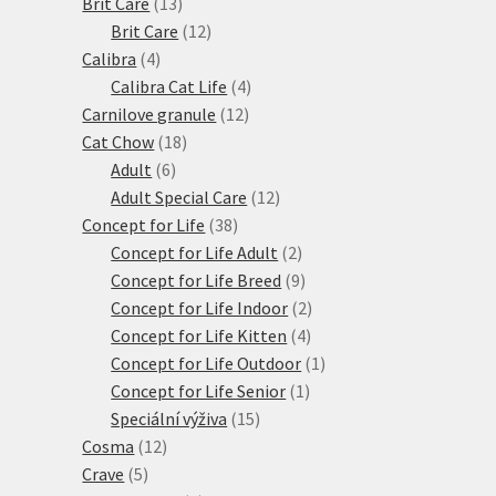
produktů
13
Brit Care
13
produktů
12
Brit Care
12
4
produktů
Calibra
4
produkty
4
Calibra Cat Life
4
12
produkty
Carnilove granule
12
18
produktů
Cat Chow
18
6
produktů
Adult
6
produktů
12
Adult Special Care
12
38
produktů
Concept for Life
38
produktů
2
Concept for Life Adult
2
produkty
9
Concept for Life Breed
9
produktů
2
Concept for Life Indoor
2
4
produkty
Concept for Life Kitten
4
produkty
1
Concept for Life Outdoor
1
1
produkt
Concept for Life Senior
1
15
produkt
Speciální výživa
15
12
produktů
Cosma
12
5
produktů
Crave
5