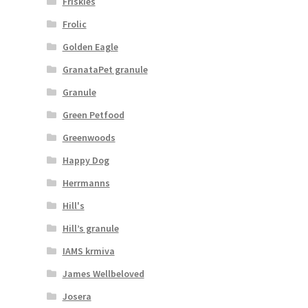
Friskies
Frolic
Golden Eagle
GranataPet granule
Granule
Green Petfood
Greenwoods
Happy Dog
Herrmanns
Hill's
Hill’s granule
IAMS krmiva
James Wellbeloved
Josera