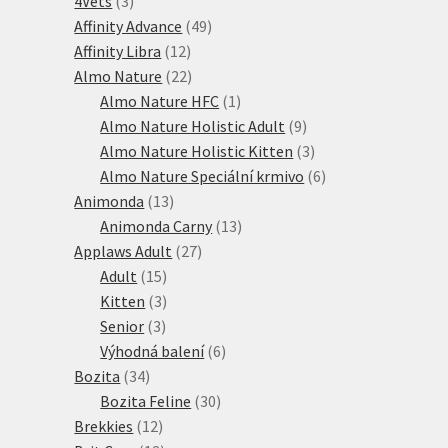
4Vets
3
produkty
49
Affinity Advance
49
12
produktů
Affinity Libra
12
produktů
22
Almo Nature
22
produktů
1
Almo Nature HFC
1
produkt
9
Almo Nature Holistic Adult
9
produktů
3
Almo Nature Holistic Kitten
3
produkty
6
Almo Nature Speciální krmivo
6
13
produktů
Animonda
13
produktů
13
Animonda Carny
13
27
produktů
Applaws Adult
27
15
produktů
Adult
15
produktů
3
Kitten
3
3
produkty
Senior
3
produkty
6
Výhodná balení
6
34
produktů
Bozita
34
produktů
30
Bozita Feline
30
12
produktů
Brekkies
12