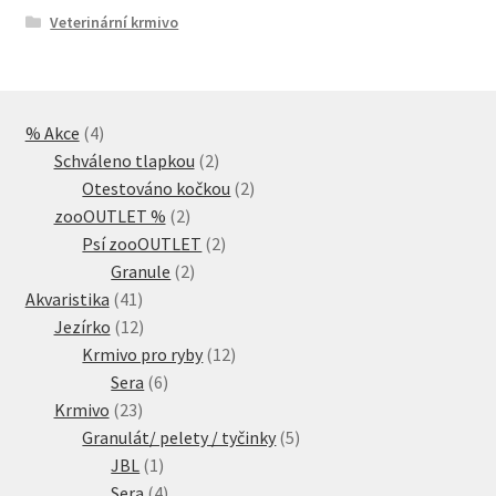
Veterinární krmivo
4
% Akce
4
produkty
2
Schváleno tlapkou
2
produkty
2
Otestováno kočkou
2
2
produkty
zooOUTLET %
2
produkty
2
Psí zooOUTLET
2
2
produkty
Granule
2
41
produkty
Akvaristika
41
produktů
12
Jezírko
12
produktů
12
Krmivo pro ryby
12
6
produktů
Sera
6
23
produktů
Krmivo
23
produktů
5
Granulát/ pelety / tyčinky
5
1
produktů
JBL
1
produkt
4
Sera
4