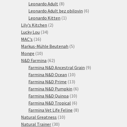
produktů
8
Leonardo Adult
8
produktů
6
Leonardo Adult bez obilovin
6
1
produktů
Leonardo Kitten
1
2
produkt
Lily's Kitchen
2
34
produkty
Lucky Lou
34
16
produktů
MAC's
16
produktů
5
Markus-Mühle Beutenah
5
10
produktů
Monge
10
produktů
62
N&D Farmina
62
produktů
9
Farmina N&D Ancestral Grain
9
10
produktů
Farmina N&D Ocean
10
13
produktů
Farmina N&D Prime
13
produktů
6
Farmina N&D Pumpkin
6
10
produktů
Farmina N&D Quinoa
10
produktů
6
Farmina N&D Tropical
6
produktů
8
Farmina Vet Life Feline
8
10
produktů
Natural Greatness
10
30
produktů
Natural Trainer
30