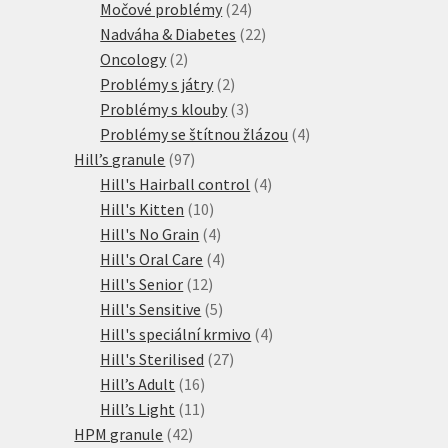
produktů
24
Močové problémy
24
produktů
22
Nadváha & Diabetes
22
2
produktů
Oncology
2
produkty
2
Problémy s játry
2
produkty
3
Problémy s klouby
3
produkty
4
Problémy se štítnou žlázou
4
97
produkty
Hill’s granule
97
produktů
4
Hill's Hairball control
4
10
produkty
Hill's Kitten
10
produktů
4
Hill's No Grain
4
produkty
4
Hill's Oral Care
4
12
produkty
Hill's Senior
12
produktů
5
Hill's Sensitive
5
produktů
4
Hill's speciální krmivo
4
27
produkty
Hill's Sterilised
27
16
produktů
Hill’s Adult
16
produktů
11
Hill’s Light
11
42
produktů
HPM granule
42