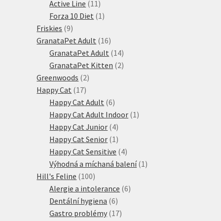
produktů
11
Active Line
11
produktů
1
Forza 10 Diet
1
9
produkt
Friskies
9
produktů
16
GranataPet Adult
16
produktů
14
GranataPet Adult
14
produktů
2
GranataPet Kitten
2
2
produkty
Greenwoods
2
17
produkty
Happy Cat
17
produktů
6
Happy Cat Adult
6
produktů
1
Happy Cat Adult Indoor
1
4
produkt
Happy Cat Junior
4
produkty
1
Happy Cat Senior
1
produkt
4
Happy Cat Sensitive
4
produkty
1
Výhodná a míchaná balení
1
100
produkt
Hill's Feline
100
produktů
6
Alergie a intolerance
6
6
produktů
Dentální hygiena
6
produktů
17
Gastro problémy
17