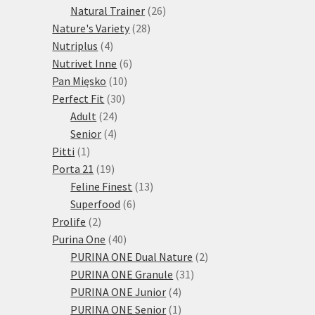
produktů
26
Natural Trainer
26
28
produktů
Nature's Variety
28
4
produktů
Nutriplus
4
produkty
6
Nutrivet Inne
6
10
produktů
Pan Mięsko
10
30
produktů
Perfect Fit
30
24
produktů
Adult
24
4
produktů
Senior
4
1
produkty
Pitti
1
produkt
19
Porta 21
19
produktů
13
Feline Finest
13
6
produktů
Superfood
6
2
produktů
Prolife
2
produkty
40
Purina One
40
produktů
2
PURINA ONE Dual Nature
2
31
produkty
PURINA ONE Granule
31
4
produktů
PURINA ONE Junior
4
produkty
1
PURINA ONE Senior
1