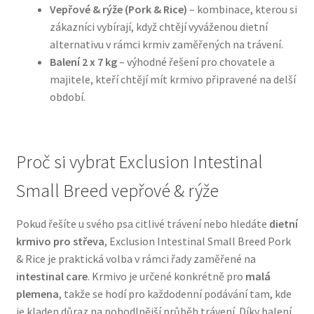
Vepřové & rýže (Pork & Rice)
– kombinace, kterou si
zákazníci vybírají, když chtějí vyváženou dietní
N&D Farmina pro psy — Italské holistic krmivo
alternativu v rámci krmiv zaměřených na trávení.
Balení 2 x 7 kg
– výhodné řešení pro chovatele a
Oblečky pro psy
majitele, kteří chtějí mít krmivo připravené na delší
období.
Pamlsky pro psy
Pelíšky pro psy
Proč si vybrat Exclusion Intestinal
Ortopedické pelíšky
Small Breed vepřové & rýže
Přepravky pro psy
Pokud řešíte u svého psa citlivé trávení nebo hledáte
dietní
krmivo pro střeva
, Exclusion Intestinal Small Breed Pork
Purizon pro psy — Vysoký obsah masa, bez obilovin
& Rice je praktická volba v rámci řady zaměřené na
intestinal care
. Krmivo je určené konkrétně pro
malá
plemena
, takže se hodí pro každodenní podávání tam, kde
Royal Canin pro psy
je kladen důraz na pohodlnější průběh trávení. Díky balení