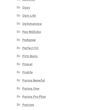
Oasy
Opti Life
Optimanova
Pan Mišňsko
Pedigree
Perfect Fit
Pitti Boris
Primal
Prolife
Purina Beneful
Purina One
Purina Pro Plan
Purizon