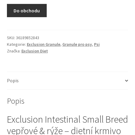
N&D Farmina pro kočky — Italské holistic krmivo
Do obchodu
Odpočívadla pro kočky
Pamlsky pro kočky
SKU:
36189852843
Kategorie:
Exclusion Granule
,
Granule pro psy
,
Psi
Značka:
Exclusion Diet
Purizon pro kočky
Royal Canin pro kočky
Popis
Škrabadla pro kočky
Popis
Veterinární dieta pro kočky
Exclusion Intestinal Small Breed
Vše pro psy — Krmivo, doplňky, vybavení
vepřové & rýže – dietní krmivo
Boudy a výběhy