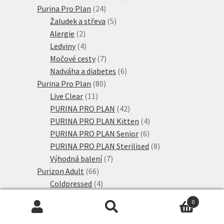
24
produkt
Purina Pro Plan
24
produktů
5
Žaludek a střeva
5
2
produktů
Alergie
2
produkty
4
Ledviny
4
produkty
7
Močové cesty
7
produktů
6
Nadváha a diabetes
6
80
produktů
Purina Pro Plan
80
11
produktů
Live Clear
11
produktů
42
PURINA PRO PLAN
42
produktů
4
PURINA PRO PLAN Kitten
4
6
produkty
PURINA PRO PLAN Senior
6
produktů
8
PURINA PRO PLAN Sterilised
8
7
produktů
Výhodná balení
7
66
produktů
Purizon Adult
66
produktů
4
Coldpressed
4
produkty
37
Purizon Adult
37
0
produktů
4
Purizon Kitten
4
Hledat:
Hledat
11
produkty
Single Meat
11