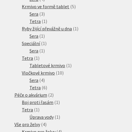
produkty
5
Krmivo ve formě tablet
5
3
produktů
Sera
3
produkty
1
Tetra
1
produkt
1
Ryby žijící převážně u dna
1
1
produkt
Sera
1
produkt
1
Speciální
1
1
produkt
Sera
1
1
produkt
Tetra
1
produkt
1
Tabletové krmivo
1
10
produkt
Vločkové krmivo
10
4
produktů
Sera
4
produkty
6
Tetra
6
produktů
2
Péče o akvárium
2
produkty
1
Boj proti řasám
1
1
produkt
Tetra
1
produkt
1
Úprava vody
1
4
produkt
Vše pro želvy
4
produkty
4
Krmivo pro želvy
4