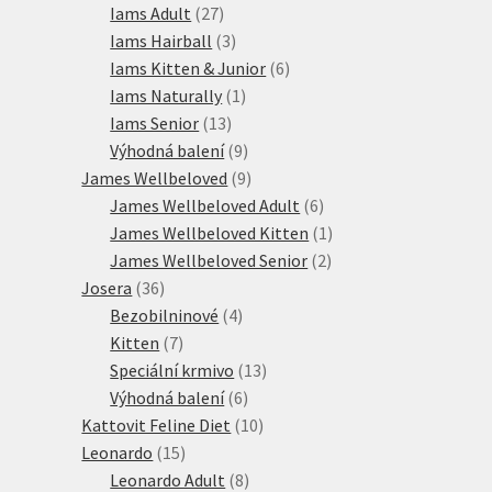
produktů
27
Iams Adult
27
produktů
3
Iams Hairball
3
produkty
6
Iams Kitten & Junior
6
1
produktů
Iams Naturally
1
13
produkt
Iams Senior
13
produktů
9
Výhodná balení
9
produktů
9
James Wellbeloved
9
produktů
6
James Wellbeloved Adult
6
produktů
1
James Wellbeloved Kitten
1
2
produkt
James Wellbeloved Senior
2
36
produkty
Josera
36
produktů
4
Bezobilninové
4
7
produkty
Kitten
7
produktů
13
Speciální krmivo
13
6
produktů
Výhodná balení
6
produktů
10
Kattovit Feline Diet
10
15
produktů
Leonardo
15
produktů
8
Leonardo Adult
8