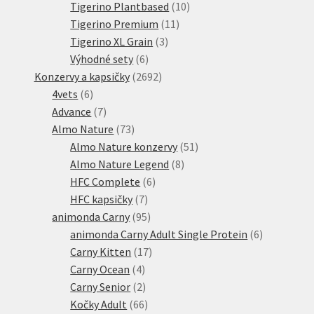
10
produktů
Tigerino Plantbased
10
11
produktů
Tigerino Premium
11
3
produktů
Tigerino XL Grain
3
6
produkty
Výhodné sety
6
produktů
2692
Konzervy a kapsičky
2692
6
produktů
4vets
6
produktů
7
Advance
7
produktů
73
Almo Nature
73
produktů
51
Almo Nature konzervy
51
8
produktů
Almo Nature Legend
8
6
produktů
HFC Complete
6
7
produktů
HFC kapsičky
7
produktů
95
animonda Carny
95
produktů
6
animonda Carny Adult Single Protein
6
17
produktů
Carny Kitten
17
4
produktů
Carny Ocean
4
produkty
2
Carny Senior
2
produkty
66
Kočky Adult
66