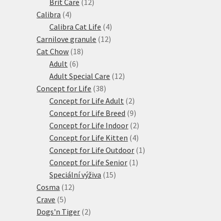
produktů
12
Brit Care
12
4
produktů
Calibra
4
produkty
4
Calibra Cat Life
4
12
produkty
Carnilove granule
12
18
produktů
Cat Chow
18
6
produktů
Adult
6
produktů
12
Adult Special Care
12
38
produktů
Concept for Life
38
produktů
2
Concept for Life Adult
2
produkty
9
Concept for Life Breed
9
produktů
2
Concept for Life Indoor
2
4
produkty
Concept for Life Kitten
4
produkty
1
Concept for Life Outdoor
1
1
produkt
Concept for Life Senior
1
15
produkt
Speciální výživa
15
12
produktů
Cosma
12
5
produktů
Crave
5
produktů
2
Dogs'n Tiger
2