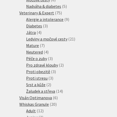
produktů
5
Nadváha & diabetes
5
75
produktů
Veterinary & Expert
75
produktů
9
Alergie a intolerance
9
3
produktů
Diabetes
3
4
produkty
Játra
4
produkty
21
Ledviny a močové cesty
21
7
produktů
Mature
7
produktů
4
Neutered
4
produkty
3
Péče o zuby
3
produkty
2
Pro zdravé klouby
2
3
produkty
Proti obezitě
3
3
produkty
Proti stresu
3
2
produkty
Srst a kůže
2
produkty
14
Žaludek a střeva
14
6
produktů
Visán Optimanova
6
20
produktů
Whiskas Granule
20
12
produktů
Adult
12
3
produktů