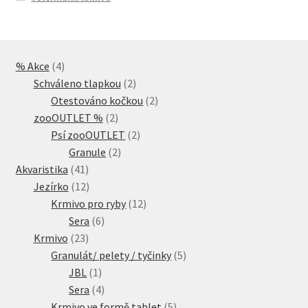
4
% Akce
4
produkty
2
Schváleno tlapkou
2
produkty
2
Otestováno kočkou
2
2
produkty
zooOUTLET %
2
produkty
2
Psí zooOUTLET
2
2
produkty
Granule
2
41
produkty
Akvaristika
41
produktů
12
Jezírko
12
produktů
12
Krmivo pro ryby
12
6
produktů
Sera
6
23
produktů
Krmivo
23
produktů
5
Granulát/ pelety / tyčinky
5
1
produktů
JBL
1
produkt
4
Sera
4
produkty
5
Krmivo ve formě tablet
5