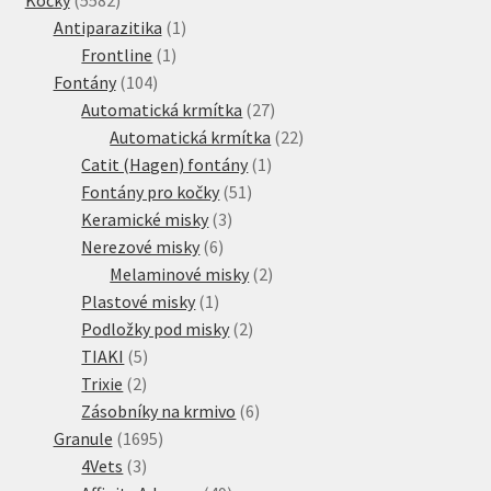
produktů
1
Antiparazitika
1
1
produkt
Frontline
1
104
produkt
Fontány
104
produktů
27
Automatická krmítka
27
produktů
22
Automatická krmítka
22
1
produktů
Catit (Hagen) fontány
1
51
produkt
Fontány pro kočky
51
3
produktů
Keramické misky
3
6
produkty
Nerezové misky
6
produktů
2
Melaminové misky
2
1
produkty
Plastové misky
1
produkt
2
Podložky pod misky
2
5
produkty
TIAKI
5
2
produktů
Trixie
2
produkty
6
Zásobníky na krmivo
6
1695
produktů
Granule
1695
3
produktů
4Vets
3