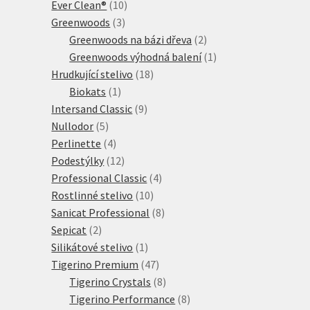
10
produkt
Ever Clean®
10
3
produktů
Greenwoods
3
produkty
2
Greenwoods na bázi dřeva
2
produkty
1
Greenwoods výhodná balení
1
18
produkt
Hrudkující stelivo
18
1
produktů
Biokats
1
produkt
9
Intersand Classic
9
5
produktů
Nullodor
5
produktů
4
Perlinette
4
produkty
12
Podestýlky
12
produktů
4
Professional Classic
4
10
produkty
Rostlinné stelivo
10
produktů
8
Sanicat Professional
8
2
produktů
Sepicat
2
produkty
1
Silikátové stelivo
1
produkt
47
Tigerino Premium
47
produktů
8
Tigerino Crystals
8
produktů
8
Tigerino Performance
8