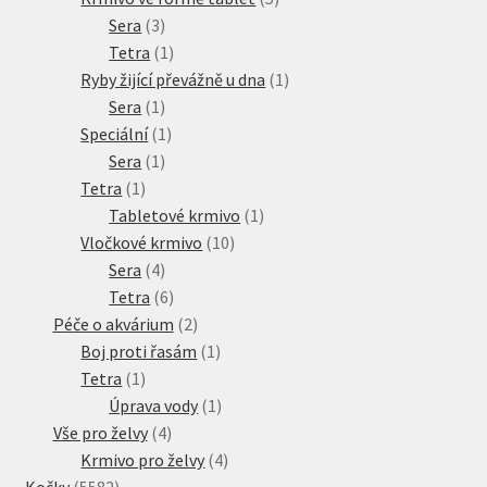
3
produktů
Sera
3
produkty
1
Tetra
1
produkt
1
Ryby žijící převážně u dna
1
1
produkt
Sera
1
produkt
1
Speciální
1
1
produkt
Sera
1
1
produkt
Tetra
1
produkt
1
Tabletové krmivo
1
10
produkt
Vločkové krmivo
10
4
produktů
Sera
4
produkty
6
Tetra
6
produktů
2
Péče o akvárium
2
produkty
1
Boj proti řasám
1
1
produkt
Tetra
1
produkt
1
Úprava vody
1
4
produkt
Vše pro želvy
4
produkty
4
Krmivo pro želvy
4
5582
produkty
Kočky
5582