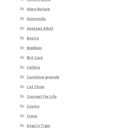
Almo Nature
Bozita pro psy — Švédské krmivo s nordickou kvalitou
Animonda
Applaws Adult
Brit pro psy
Bozita
Granule pro psy
Brekkies
Brit Care
Natural Trainer pro psy — Italské krmivo s
Calibra
přírodními složkami
Carnilove granule
Happy Dog — Německá kvalita a přirozené složení
Cat Chow
Concept for Life
Hill’s pro psy
Cosma
Hračky pro psy
Crave
Dogs'n Tiger
Konzervy a kapsičky pro psy