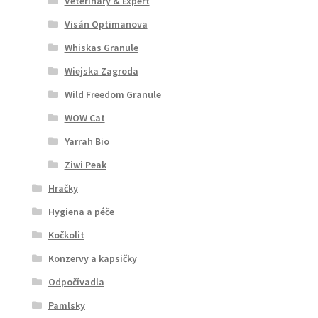
Veterinary & Expert
Visán Optimanova
Whiskas Granule
Wiejska Zagroda
Wild Freedom Granule
WOW Cat
Yarrah Bio
Ziwi Peak
Hračky
Hygiena a péče
Kočkolit
Konzervy a kapsičky
Odpočívadla
Pamlsky