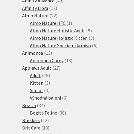
produkty
49
Affinity Advance
49
12
produktů
Affinity Libra
12
produktů
22
Almo Nature
22
produktů
1
Almo Nature HFC
1
produkt
9
Almo Nature Holistic Adult
9
produktů
3
Almo Nature Holistic Kitten
3
produkty
6
Almo Nature Speciální krmivo
6
13
produktů
Animonda
13
produktů
13
Animonda Carny
13
27
produktů
Applaws Adult
27
15
produktů
Adult
15
produktů
3
Kitten
3
3
produkty
Senior
3
produkty
6
Výhodná balení
6
34
produktů
Bozita
34
produktů
30
Bozita Feline
30
12
produktů
Brekkies
12
produktů
13
Brit Care
13