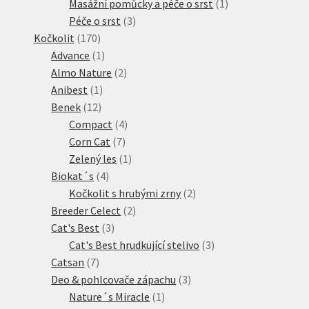
produkt
1
Masážní pomůcky a péče o srst
1
3
produkt
Péče o srst
3
170
produkty
Kočkolit
170
produktů
1
Advance
1
produkt
2
Almo Nature
2
1
produkty
Anibest
1
12
produkt
Benek
12
produktů
4
Compact
4
7
produkty
Corn Cat
7
produktů
1
Zelený les
1
4
produkt
Biokat´s
4
produkty
2
Kočkolit s hrubými zrny
2
2
produkty
Breeder Celect
2
3
produkty
Cat's Best
3
produkty
3
Cat's Best hrudkující stelivo
3
7
produkty
Catsan
7
produktů
3
Deo & pohlcovače zápachu
3
1
produkty
Nature´s Miracle
1