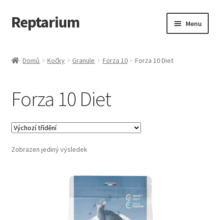
Reptarium
Přeskočit
Přejít
Menu
na
k
navigaci
obsahu
Úvodní stránka
webu
Domů
Kočky
Granule
Forza 10
Forza 10 Diet
Košík
Forza 10 Diet
Malá zvířata — Klece, krmivo, vybavení
Můj účet
Zobrazen jediný výsledek
Obchod
Pokladna
Vše pro kočky