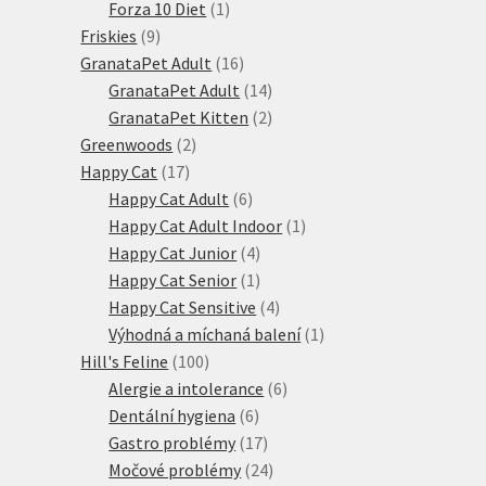
produktů
1
Forza 10 Diet
1
9
produkt
Friskies
9
produktů
16
GranataPet Adult
16
produktů
14
GranataPet Adult
14
produktů
2
GranataPet Kitten
2
2
produkty
Greenwoods
2
17
produkty
Happy Cat
17
produktů
6
Happy Cat Adult
6
produktů
1
Happy Cat Adult Indoor
1
4
produkt
Happy Cat Junior
4
produkty
1
Happy Cat Senior
1
produkt
4
Happy Cat Sensitive
4
produkty
1
Výhodná a míchaná balení
1
100
produkt
Hill's Feline
100
produktů
6
Alergie a intolerance
6
6
produktů
Dentální hygiena
6
produktů
17
Gastro problémy
17
produktů
24
Močové problémy
24