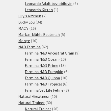
produktů
6
Leonardo Adult bez obilovin
6
1
produktů
Leonardo Kitten
1
2
produkt
Lily's Kitchen
2
34
produkty
Lucky Lou
34
16
produktů
MAC's
16
produktů
5
Markus-Mühle Beutenah
5
10
produktů
Monge
10
produktů
62
N&D Farmina
62
produktů
9
Farmina N&D Ancestral Grain
9
10
produktů
Farmina N&D Ocean
10
13
produktů
Farmina N&D Prime
13
produktů
6
Farmina N&D Pumpkin
6
10
produktů
Farmina N&D Quinoa
10
produktů
6
Farmina N&D Tropical
6
produktů
8
Farmina Vet Life Feline
8
10
produktů
Natural Greatness
10
30
produktů
Natural Trainer
30
produktů
26
Natural Trainer
26