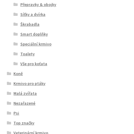
Přepravky & obojky
Síťky a dvírka
Škrabadla
Smart doplňky
Speciální krmivo
Toalety
Vše pro koťata
Koně
Krmivo pro ptáky
Malá zvířata
Nezařazené
Psi
Top značky
Veterinární krmivo