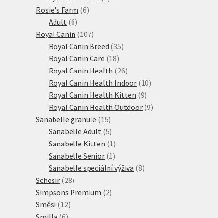
6
produktů
Rosie's Farm
6
6
produktů
Adult
6
produktů
107
Royal Canin
107
produktů
35
Royal Canin Breed
35
18
produktů
Royal Canin Care
18
produktů
26
Royal Canin Health
26
produktů
10
Royal Canin Health Indoor
10
9
produktů
Royal Canin Health Kitten
9
produktů
9
Royal Canin Health Outdoor
9
15
produktů
Sanabelle granule
15
produktů
5
Sanabelle Adult
5
produktů
1
Sanabelle Kitten
1
1
produkt
Sanabelle Senior
1
produkt
8
Sanabelle speciální výživa
8
28
produktů
Schesir
28
produktů
2
Simpsons Premium
2
12
produkty
Směsi
12
6
produktů
Smilla
6