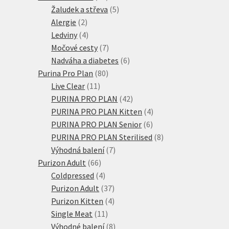
produktů
5
Žaludek a střeva
5
2
produktů
Alergie
2
produkty
4
Ledviny
4
produkty
7
Močové cesty
7
produktů
6
Nadváha a diabetes
6
80
produktů
Purina Pro Plan
80
11
produktů
Live Clear
11
produktů
42
PURINA PRO PLAN
42
produktů
4
PURINA PRO PLAN Kitten
4
6
produkty
PURINA PRO PLAN Senior
6
produktů
8
PURINA PRO PLAN Sterilised
8
7
produktů
Výhodná balení
7
66
produktů
Purizon Adult
66
produktů
4
Coldpressed
4
produkty
37
Purizon Adult
37
produktů
4
Purizon Kitten
4
11
produkty
Single Meat
11
produktů
8
Výhodné balení
8