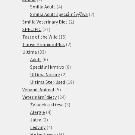
produktů
4
Smilla Adult
4
produkty
2
Smilla Adult speciální výživa
2
2
produkty
Smilla Veterinary Diet
2
21
produkty
SPECIFIC
21
produktů
15
Taste of the Wild
15
produktů
2
Thrive PremiumPlus
2
33
produkty
Ultima
33
produktů
6
Adult
6
produktů
6
Speciální krmivo
6
2
produktů
Ultima Nature
2
produkty
19
Ultima Sterilised
19
5
produktů
Venandi Animal
5
produktů
24
Veterinární diety
24
produktů
3
Žaludek a střeva
3
4
produkty
Alergie
4
2
produkty
Játra
2
produkty
4
Ledviny
4
produkty
6
Močové cesty
6