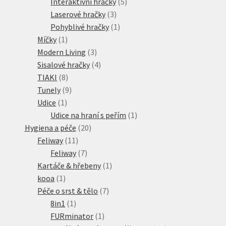
produkty
5
Interaktivní hračky
5
3
produktů
Laserové hračky
3
produkty
1
Pohyblivé hračky
1
1
produkt
Míčky
1
produkt
3
Modern Living
3
produkty
4
Sisalové hračky
4
8
produkty
TIAKI
8
produktů
9
Tunely
9
1
produktů
Udice
1
produkt
1
Udice na hraní s peřím
1
20
produkt
Hygiena a péče
20
11
produktů
Feliway
11
produktů
7
Feliway
7
produktů
1
Kartáče & hřebeny
1
1
produkt
kooa
1
produkt
7
Péče o srst & tělo
7
1
produktů
8in1
1
produkt
1
FURminator
1