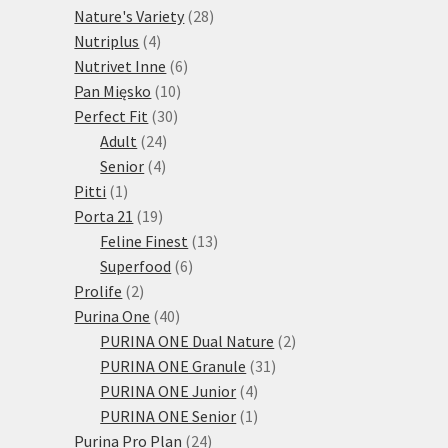
28
produktů
Nature's Variety
28
4
produktů
Nutriplus
4
produkty
6
Nutrivet Inne
6
10
produktů
Pan Mięsko
10
30
produktů
Perfect Fit
30
24
produktů
Adult
24
4
produktů
Senior
4
1
produkty
Pitti
1
produkt
19
Porta 21
19
produktů
13
Feline Finest
13
6
produktů
Superfood
6
2
produktů
Prolife
2
produkty
40
Purina One
40
produktů
2
PURINA ONE Dual Nature
2
31
produkty
PURINA ONE Granule
31
4
produktů
PURINA ONE Junior
4
produkty
1
PURINA ONE Senior
1
24
produkt
Purina Pro Plan
24