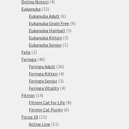
produkty
4
Dolina Noteci
4
22
produkty
Eukanuba
22
produktů
6
Eukanuba Adult
6
produktů
9
Eukanuba Grain Free
9
3
produktů
Eukanuba Hairball
3
3
produkty
Eukanuba Kitten
3
1
produkty
Eukanuba Senior
1
2
produkt
Felix
2
produkty
40
Feringa
40
produktů
26
Feringa Adult
26
produktů
4
Feringa Kitten
4
3
produkty
Feringa Senior
3
produkty
4
Feringa Vitality
4
14
produkty
Fitmin
14
produktů
8
Fitmin Cat for Life
8
6
produktů
Fitmin Cat Purity
6
12
produktů
Forza 10
12
produktů
11
Active Line
11