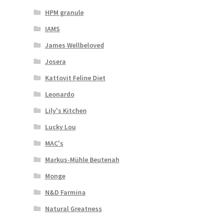
Veterinární dieta pro psy
HPM granule
IAMS
Vodítka a obojky
James Wellbeloved
Josera
Wolf of Wilderness
Kattovit Feline Diet
Leonardo
Lily's Kitchen
Lucky Lou
MAC's
Markus-Mühle Beutenah
Monge
N&D Farmina
Natural Greatness