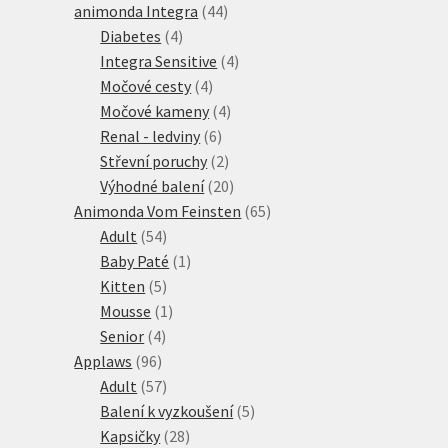
produktů
44
animonda Integra
44
4
produktů
Diabetes
4
produkty
4
Integra Sensitive
4
4
produkty
Močové cesty
4
produkty
4
Močové kameny
4
6
produkty
Renal - ledviny
6
produktů
2
Střevní poruchy
2
produkty
20
Výhodné balení
20
produktů
65
Animonda Vom Feinsten
65
54
produktů
Adult
54
produktů
1
Baby Paté
1
5
produkt
Kitten
5
produktů
1
Mousse
1
4
produkt
Senior
4
96
produkty
Applaws
96
produktů
57
Adult
57
produktů
5
Balení k vyzkoušení
5
28
produktů
Kapsičky
28