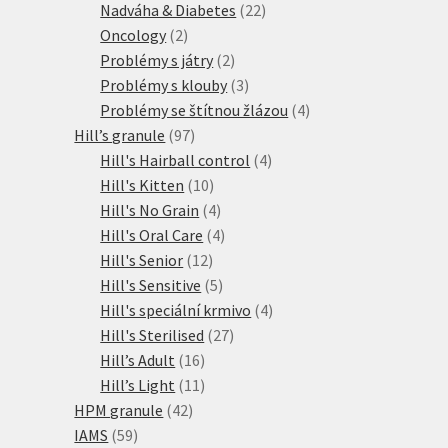
produktů
22
Nadváha & Diabetes
22
2
produktů
Oncology
2
produkty
2
Problémy s játry
2
produkty
3
Problémy s klouby
3
produkty
4
Problémy se štítnou žlázou
4
97
produkty
Hill’s granule
97
produktů
4
Hill's Hairball control
4
10
produkty
Hill's Kitten
10
produktů
4
Hill's No Grain
4
produkty
4
Hill's Oral Care
4
12
produkty
Hill's Senior
12
produktů
5
Hill's Sensitive
5
produktů
4
Hill's speciální krmivo
4
27
produkty
Hill's Sterilised
27
16
produktů
Hill’s Adult
16
produktů
11
Hill’s Light
11
42
produktů
HPM granule
42
59
produktů
IAMS
59