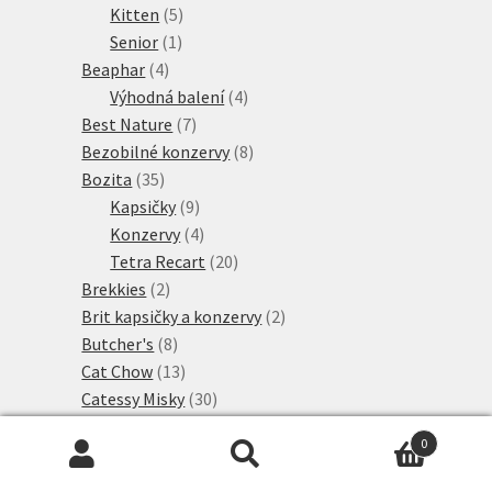
5
produktů
Kitten
5
1
produktů
Senior
1
4
produkt
Beaphar
4
produkty
4
Výhodná balení
4
7
produkty
Best Nature
7
produktů
8
Bezobilné konzervy
8
35
produktů
Bozita
35
produktů
9
Kapsičky
9
produktů
4
Konzervy
4
produkty
20
Tetra Recart
20
2
produktů
Brekkies
2
produkty
2
Brit kapsičky a konzervy
2
8
produkty
Butcher's
8
produktů
13
Cat Chow
13
produktů
30
Catessy Misky
30
2
produktů
Kapsičky
2
0
produkty
16
Konzervy
16
Hledat:
Hledat
12
produktů
Misky
12