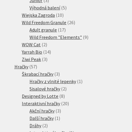
Junior
3
produkty
5
Výhodná balení
5
10
produktů
Wiejska Zagroda
10
produktů
26
Wild Freedom Granule
26
17
produktů
Adult granule
17
produktů
9
Wild Freedom "Elements"
9
2
produktů
WOW Cat
2
produkty
14
Yarrah Bio
14
3
produktů
Ziwi Peak
3
57
produkty
Hračky
57
produktů
3
Škrabací hračky
3
produkty
1
Hračky z vlnité lepenky
1
2
produkt
Sisalové hračky
2
8
produkty
Designed by Lotte
8
produktů
20
Interaktivní hračky
20
3
produktů
Akční hračky
3
1
produkty
Další hračky
1
2
produkt
Dráhy
2