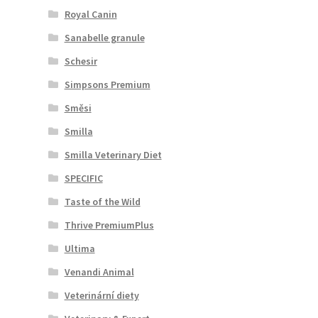
Royal Canin
Sanabelle granule
Schesir
Simpsons Premium
Směsi
Smilla
Smilla Veterinary Diet
SPECIFIC
Taste of the Wild
Thrive PremiumPlus
Ultima
Venandi Animal
Veterinární diety