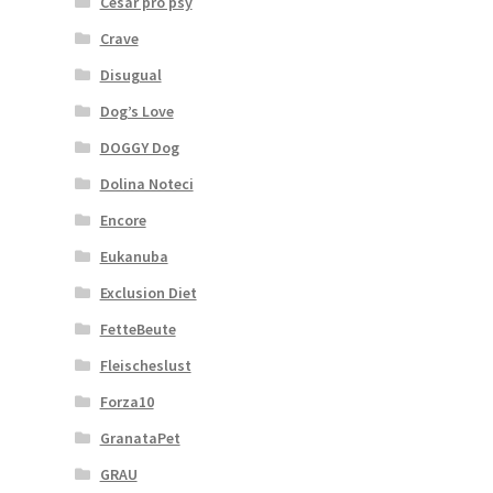
Cesar pro psy
Crave
Disugual
Dog’s Love
DOGGY Dog
Dolina Noteci
Encore
Eukanuba
Exclusion Diet
FetteBeute
Fleischeslust
Forza10
GranataPet
GRAU