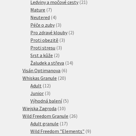
produkty
21
Ledviny a močové cesty
21
7
produktů
Mature
7
produktů
4
Neutered
4
produkty
3
Péče o zuby
3
produkty
2
Pro zdravé klouby
2
3
produkty
Proti obezitě
3
3
produkty
Proti stresu
3
2
produkty
Srst a kůže
2
produkty
14
Žaludek a střeva
14
6
produktů
Visán Optimanova
6
20
produktů
Whiskas Granule
20
12
produktů
Adult
12
3
produktů
Junior
3
produkty
5
Výhodná balení
5
10
produktů
Wiejska Zagroda
10
produktů
26
Wild Freedom Granule
26
17
produktů
Adult granule
17
produktů
9
Wild Freedom "Elements"
9