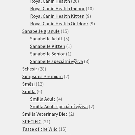
produktů
26
Royal Canin Health
26
produktů
10
Royal Canin Health Indoor
10
9
produktů
Royal Canin Health Kitten
9
produktů
9
Royal Canin Health Outdoor
9
15
produktů
Sanabelle granule
15
produktů
5
Sanabelle Adult
5
produktů
1
Sanabelle Kitten
1
1
produkt
Sanabelle Senior
1
produkt
8
Sanabelle speciální výživa
8
28
produktů
Schesir
28
produktů
2
Simpsons Premium
2
12
produkty
Směsi
12
6
produktů
Smilla
6
produktů
4
Smilla Adult
4
produkty
2
Smilla Adult speciální výživa
2
2
produkty
Smilla Veterinary Diet
2
21
produkty
SPECIFIC
21
produktů
15
Taste of the Wild
15