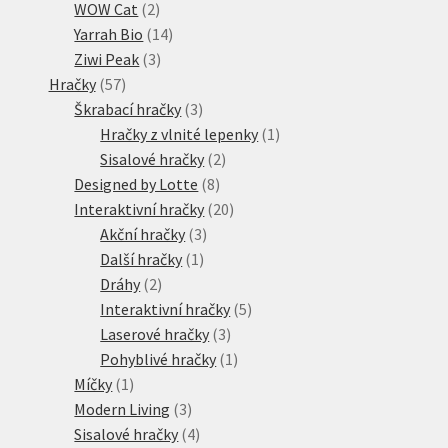
2
produktů
WOW Cat
2
produkty
14
Yarrah Bio
14
3
produktů
Ziwi Peak
3
57
produkty
Hračky
57
produktů
3
Škrabací hračky
3
produkty
1
Hračky z vlnité lepenky
1
2
produkt
Sisalové hračky
2
8
produkty
Designed by Lotte
8
produktů
20
Interaktivní hračky
20
3
produktů
Akční hračky
3
1
produkty
Další hračky
1
2
produkt
Dráhy
2
produkty
5
Interaktivní hračky
5
3
produktů
Laserové hračky
3
produkty
1
Pohyblivé hračky
1
1
produkt
Míčky
1
produkt
3
Modern Living
3
produkty
4
Sisalové hračky
4