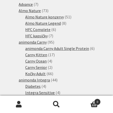
produktů
7
Advance
7
produktů
73
Almo Nature
73
produktů
51
Almo Nature konzervy
51
8
produktů
Almo Nature Legend
8
6
produktů
HFC Complete
6
7
produktů
HFC kapsičky
7
produktů
95
animonda Carny
95
produktů
6
animonda Carny Adult Single Protein
6
17
produktů
Carny Kitten
17
4
produktů
Carny Ocean
4
produkty
2
Carny Senior
2
produkty
66
Kočky Adult
66
produktů
44
animonda Integra
44
4
produktů
Diabetes
4
produkty
4
Integra Sensitive
4
4
produkty
Močové cesty
4
0
produkty
4
Močové kameny
4
Hledat:
Hledat
6
produkty
Renal - ledviny
6