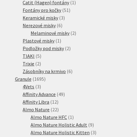
1
produktů
Catit (Hagen) fontány
1
51
produkt
Fontány pro kočky
51
3
produktů
Keramické misky
3
6
produkty
Nerezové misky
6
produktů
2
Melaminové misky
2
1
produkty
Plastové misky
1
produkt
2
Podložky pod misky
2
5
produkty
TIAKI
5
2
produktů
Trixie
2
produkty
6
Zásobníky na krmivo
6
1695
produktů
Granule
1695
3
produktů
4Vets
3
produkty
49
Affinity Advance
49
12
produktů
Affinity Libra
12
produktů
22
Almo Nature
22
produktů
1
Almo Nature HFC
1
produkt
9
Almo Nature Holistic Adult
9
produktů
3
Almo Nature Holistic Kitten
3