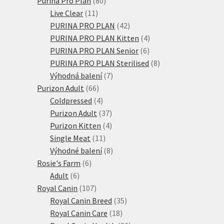
80
produktů
Purina Pro Plan
80
11
produktů
Live Clear
11
produktů
42
PURINA PRO PLAN
42
produktů
4
PURINA PRO PLAN Kitten
4
6
produkty
PURINA PRO PLAN Senior
6
produktů
8
PURINA PRO PLAN Sterilised
8
7
produktů
Výhodná balení
7
66
produktů
Purizon Adult
66
produktů
4
Coldpressed
4
produkty
37
Purizon Adult
37
produktů
4
Purizon Kitten
4
11
produkty
Single Meat
11
produktů
8
Výhodné balení
8
6
produktů
Rosie's Farm
6
6
produktů
Adult
6
produktů
107
Royal Canin
107
produktů
35
Royal Canin Breed
35
18
produktů
Royal Canin Care
18