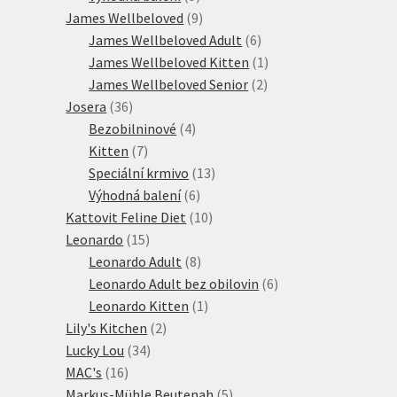
produktů
9
James Wellbeloved
9
produktů
6
James Wellbeloved Adult
6
produktů
1
James Wellbeloved Kitten
1
2
produkt
James Wellbeloved Senior
2
36
produkty
Josera
36
produktů
4
Bezobilninové
4
7
produkty
Kitten
7
produktů
13
Speciální krmivo
13
6
produktů
Výhodná balení
6
produktů
10
Kattovit Feline Diet
10
15
produktů
Leonardo
15
produktů
8
Leonardo Adult
8
produktů
6
Leonardo Adult bez obilovin
6
1
produktů
Leonardo Kitten
1
2
produkt
Lily's Kitchen
2
34
produkty
Lucky Lou
34
16
produktů
MAC's
16
produktů
5
Markus-Mühle Beutenah
5