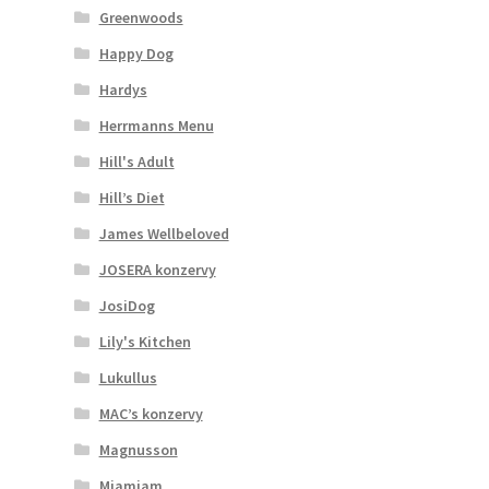
Greenwoods
Happy Dog
Hardys
Herrmanns Menu
Hill's Adult
Hill’s Diet
James Wellbeloved
JOSERA konzervy
JosiDog
Lily's Kitchen
Lukullus
MAC’s konzervy
Magnusson
Mjamjam