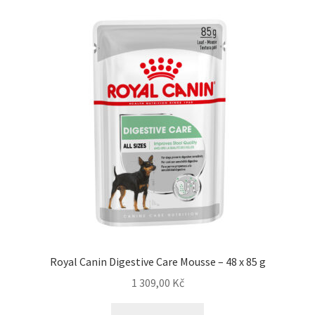
N&D Farmina pro kočky — Italské holistic krmivo
Odpočívadla pro kočky
Pamlsky pro kočky
Purizon pro kočky
Royal Canin pro kočky
Škrabadla pro kočky
Veterinární dieta pro kočky
Royal Canin Digestive Care Mousse – 48 x 85 g
Vše pro psy — Krmivo, doplňky, vybavení
1 309,00
Kč
Boudy a výběhy