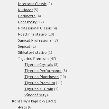
produkt
9
Intersand Classic
9
5
produktů
Nullodor
5
produktů
4
Perlinette
4
produkty
12
Podestýlky
12
produktů
4
Professional Classic
4
10
produkty
Rostlinné stelivo
10
produktů
8
Sanicat Professional
8
2
produktů
Sepicat
2
produkty
1
Silikátové stelivo
1
produkt
47
Tigerino Premium
47
produktů
8
Tigerino Crystals
8
produktů
8
Tigerino Performance
8
10
produktů
Tigerino Plantbased
10
11
produktů
Tigerino Premium
11
3
produktů
Tigerino XL Grain
3
6
produkty
Výhodné sety
6
produktů
2692
Konzervy a kapsičky
2692
6
produktů
4vets
6