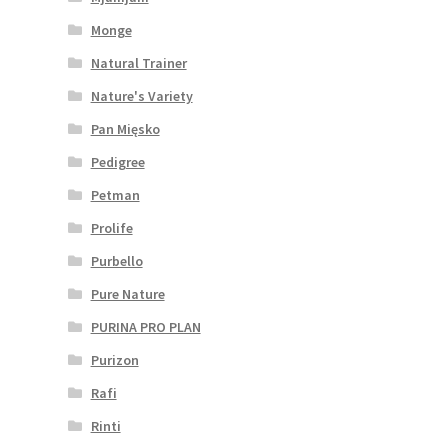
Monge
Natural Trainer
Nature's Variety
Pan Mięsko
Pedigree
Petman
Prolife
Purbello
Pure Nature
PURINA PRO PLAN
Purizon
Rafi
Rinti