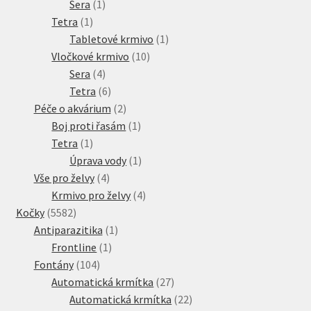
1
produkt
Sera
1
1
produkt
Tetra
1
produkt
1
Tabletové krmivo
1
10
produkt
Vločkové krmivo
10
4
produktů
Sera
4
produkty
6
Tetra
6
produktů
2
Péče o akvárium
2
produkty
1
Boj proti řasám
1
1
produkt
Tetra
1
produkt
1
Úprava vody
1
4
produkt
Vše pro želvy
4
produkty
4
Krmivo pro želvy
4
5582
produkty
Kočky
5582
produktů
1
Antiparazitika
1
1
produkt
Frontline
1
104
produkt
Fontány
104
produktů
27
Automatická krmítka
27
produktů
22
Automatická krmítka
22