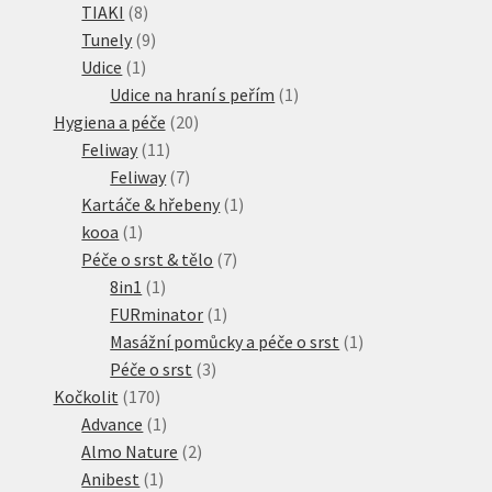
8
produkty
TIAKI
8
produktů
9
Tunely
9
1
produktů
Udice
1
produkt
1
Udice na hraní s peřím
1
20
produkt
Hygiena a péče
20
11
produktů
Feliway
11
produktů
7
Feliway
7
produktů
1
Kartáče & hřebeny
1
1
produkt
kooa
1
produkt
7
Péče o srst & tělo
7
1
produktů
8in1
1
produkt
1
FURminator
1
produkt
1
Masážní pomůcky a péče o srst
1
3
produkt
Péče o srst
3
170
produkty
Kočkolit
170
produktů
1
Advance
1
produkt
2
Almo Nature
2
1
produkty
Anibest
1