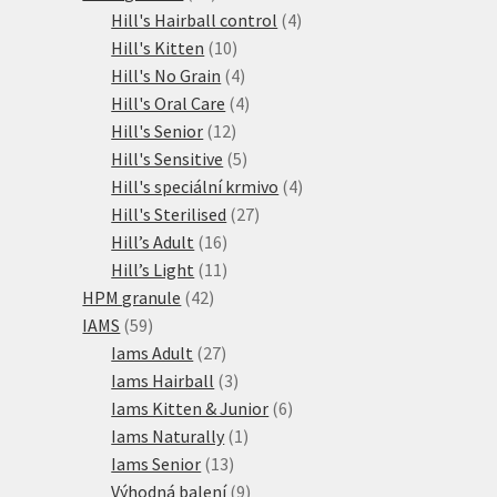
produktů
4
Hill's Hairball control
4
10
produkty
Hill's Kitten
10
produktů
4
Hill's No Grain
4
produkty
4
Hill's Oral Care
4
12
produkty
Hill's Senior
12
produktů
5
Hill's Sensitive
5
produktů
4
Hill's speciální krmivo
4
27
produkty
Hill's Sterilised
27
16
produktů
Hill’s Adult
16
produktů
11
Hill’s Light
11
42
produktů
HPM granule
42
59
produktů
IAMS
59
produktů
27
Iams Adult
27
produktů
3
Iams Hairball
3
produkty
6
Iams Kitten & Junior
6
1
produktů
Iams Naturally
1
13
produkt
Iams Senior
13
produktů
9
Výhodná balení
9