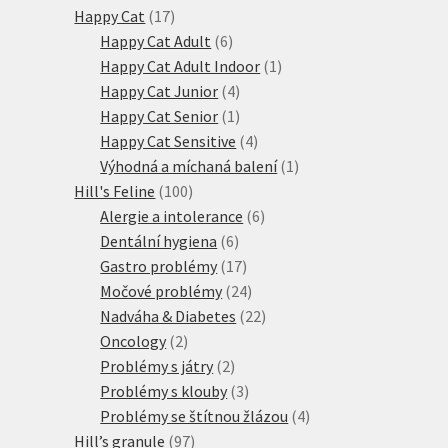
17
produkty
Happy Cat
17
produktů
6
Happy Cat Adult
6
produktů
1
Happy Cat Adult Indoor
1
4
produkt
Happy Cat Junior
4
produkty
1
Happy Cat Senior
1
produkt
4
Happy Cat Sensitive
4
produkty
1
Výhodná a míchaná balení
1
100
produkt
Hill's Feline
100
produktů
6
Alergie a intolerance
6
6
produktů
Dentální hygiena
6
produktů
17
Gastro problémy
17
produktů
24
Močové problémy
24
produktů
22
Nadváha & Diabetes
22
2
produktů
Oncology
2
produkty
2
Problémy s játry
2
produkty
3
Problémy s klouby
3
produkty
4
Problémy se štítnou žlázou
4
97
produkty
Hill’s granule
97