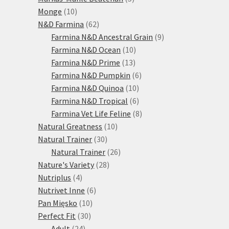
10
produktů
Monge
10
produktů
62
N&D Farmina
62
produktů
9
Farmina N&D Ancestral Grain
9
10
produktů
Farmina N&D Ocean
10
13
produktů
Farmina N&D Prime
13
produktů
6
Farmina N&D Pumpkin
6
10
produktů
Farmina N&D Quinoa
10
produktů
6
Farmina N&D Tropical
6
produktů
8
Farmina Vet Life Feline
8
10
produktů
Natural Greatness
10
30
produktů
Natural Trainer
30
produktů
26
Natural Trainer
26
28
produktů
Nature's Variety
28
4
produktů
Nutriplus
4
produkty
6
Nutrivet Inne
6
10
produktů
Pan Mięsko
10
30
produktů
Perfect Fit
30
24
produktů
Adult
24