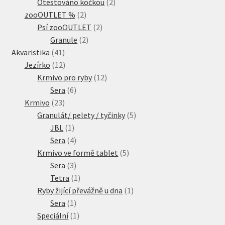
produkty
2
Otestováno kočkou
2
2
produkty
zooOUTLET %
2
produkty
2
Psí zooOUTLET
2
2
produkty
Granule
2
41
produkty
Akvaristika
41
produktů
12
Jezírko
12
produktů
12
Krmivo pro ryby
12
6
produktů
Sera
6
23
produktů
Krmivo
23
produktů
5
Granulát/ pelety / tyčinky
5
1
produktů
JBL
1
produkt
4
Sera
4
produkty
5
Krmivo ve formě tablet
5
3
produktů
Sera
3
produkty
1
Tetra
1
produkt
1
Ryby žijící převážně u dna
1
1
produkt
Sera
1
produkt
1
Speciální
1