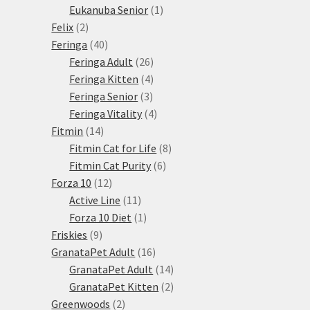
1
produkty
Eukanuba Senior
1
2
produkt
Felix
2
produkty
40
Feringa
40
produktů
26
Feringa Adult
26
produktů
4
Feringa Kitten
4
3
produkty
Feringa Senior
3
produkty
4
Feringa Vitality
4
14
produkty
Fitmin
14
produktů
8
Fitmin Cat for Life
8
6
produktů
Fitmin Cat Purity
6
12
produktů
Forza 10
12
produktů
11
Active Line
11
produktů
1
Forza 10 Diet
1
9
produkt
Friskies
9
produktů
16
GranataPet Adult
16
produktů
14
GranataPet Adult
14
produktů
2
GranataPet Kitten
2
2
produkty
Greenwoods
2