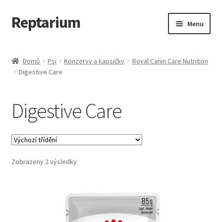
Reptarium
Přeskočit
Přejít
Menu
na
k
navigaci
obsahu
Úvodní stránka
webu
Domů
Psi
Konzervy a kapsičky
Royal Canin Care Nutrition
Digestive Care
Košík
Malá zvířata — Klece, krmivo, vybavení
Digestive Care
Můj účet
Obchod
Zobrazeny 2 výsledky
Pokladna
Vše pro kočky