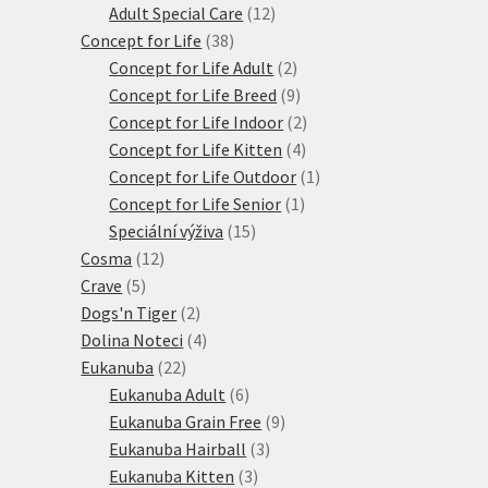
produktů
12
Adult Special Care
12
38
produktů
Concept for Life
38
produktů
2
Concept for Life Adult
2
produkty
9
Concept for Life Breed
9
produktů
2
Concept for Life Indoor
2
4
produkty
Concept for Life Kitten
4
produkty
1
Concept for Life Outdoor
1
1
produkt
Concept for Life Senior
1
15
produkt
Speciální výživa
15
12
produktů
Cosma
12
5
produktů
Crave
5
produktů
2
Dogs'n Tiger
2
produkty
4
Dolina Noteci
4
22
produkty
Eukanuba
22
produktů
6
Eukanuba Adult
6
produktů
9
Eukanuba Grain Free
9
3
produktů
Eukanuba Hairball
3
3
produkty
Eukanuba Kitten
3