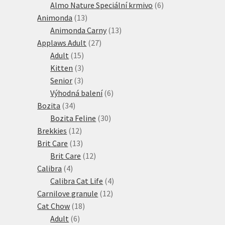
produkty
6
Almo Nature Speciální krmivo
6
13
produktů
Animonda
13
produktů
13
Animonda Carny
13
27
produktů
Applaws Adult
27
15
produktů
Adult
15
produktů
3
Kitten
3
3
produkty
Senior
3
produkty
6
Výhodná balení
6
34
produktů
Bozita
34
produktů
30
Bozita Feline
30
12
produktů
Brekkies
12
produktů
13
Brit Care
13
produktů
12
Brit Care
12
4
produktů
Calibra
4
produkty
4
Calibra Cat Life
4
12
produkty
Carnilove granule
12
18
produktů
Cat Chow
18
6
produktů
Adult
6