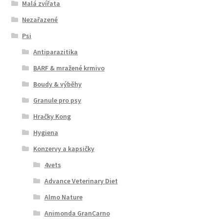
Malá zvířata
Nezařazené
N&D Farmina pro psy — Italské holistic krmivo
Psi
Oblečky pro psy
Antiparazitika
BARF & mražené krmivo
Pamlsky pro psy
Boudy & výběhy
Granule pro psy
Pelíšky pro psy
Hračky Kong
Ortopedické pelíšky
Hygiena
Konzervy a kapsičky
Přepravky pro psy
4vets
Purizon pro psy — Vysoký obsah masa, bez obilovin
Advance Veterinary Diet
Almo Nature
Royal Canin pro psy
Animonda GranCarno