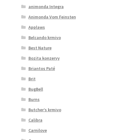
animonda Integra
Veterinární dieta pro psy
Animonda Vom Feinsten
Vodítka a obojky
Applaws
Belcando krmivo
Wolf of Wilderness
Best Nature
Bozita konzervy
Briantos Paté
Brit
BugBell
Burns
Butcher’s krmivo
Calibra
Carnilove