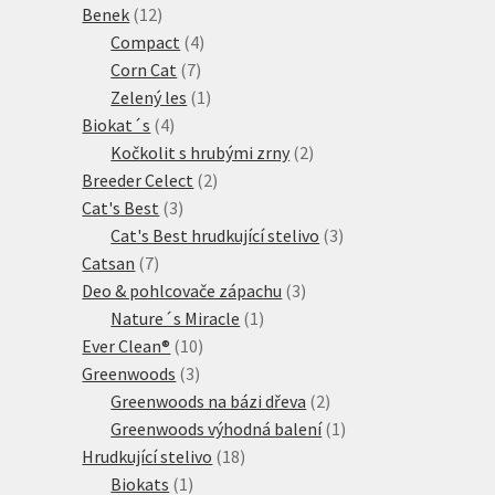
12
produkt
Benek
12
produktů
4
Compact
4
7
produkty
Corn Cat
7
produktů
1
Zelený les
1
4
produkt
Biokat´s
4
produkty
2
Kočkolit s hrubými zrny
2
2
produkty
Breeder Celect
2
3
produkty
Cat's Best
3
produkty
3
Cat's Best hrudkující stelivo
3
7
produkty
Catsan
7
produktů
3
Deo & pohlcovače zápachu
3
1
produkty
Nature´s Miracle
1
10
produkt
Ever Clean®
10
3
produktů
Greenwoods
3
produkty
2
Greenwoods na bázi dřeva
2
produkty
1
Greenwoods výhodná balení
1
18
produkt
Hrudkující stelivo
18
1
produktů
Biokats
1