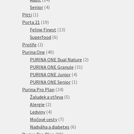
4
produktů
Senior
4
1
produkty
Pitti
1
produkt
19
Porta 21
19
produktů
13
Feline Finest
13
6
produktů
Superfood
6
2
produktů
Prolife
2
produkty
40
Purina One
40
produktů
2
PURINA ONE Dual Nature
2
31
produkty
PURINA ONE Granule
31
4
produktů
PURINA ONE Junior
4
produkty
1
PURINA ONE Senior
1
24
produkt
Purina Pro Plan
24
produktů
5
Žaludek a střeva
5
2
produktů
Alergie
2
produkty
4
Ledviny
4
produkty
7
Močové cesty
7
produktů
6
Nadváha a diabetes
6