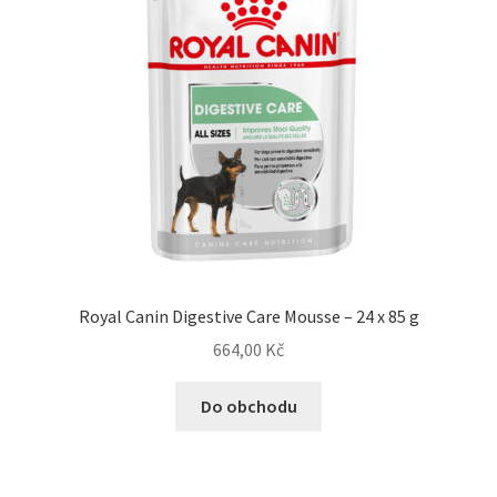
Concept for Life pro kočky — Krmivo pro každou životní
fázi
Feringa pro kočky — Lisované za studena a přírodní
Fontány pro kočky
Granule pro kočky
Hill’s pro kočky — Veterinární a prémiová výživa
Royal Canin Digestive Care Mousse – 24 x 85 g
Kočičí toalety
664,00
Kč
Kočkolit
Do obchodu
Konzervy a kapsičky pro kočky