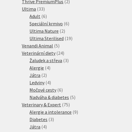
produktů
2
Thrive PremiumPlus
2
33
produkty
Ultima
33
produktů
6
Adult
6
produktů
6
Speciální krmivo
6
2
produktů
Ultima Nature
2
produkty
19
Ultima Sterilised
19
5
produktů
Venandi Animal
5
produktů
24
Veterinární diety
24
produktů
3
Žaludek a střeva
3
4
produkty
Alergie
4
2
produkty
Játra
2
produkty
4
Ledviny
4
produkty
6
Močové cesty
6
produktů
5
Nadváha & diabetes
5
75
produktů
Veterinary & Expert
75
produktů
9
Alergie a intolerance
9
3
produktů
Diabetes
3
4
produkty
Játra
4