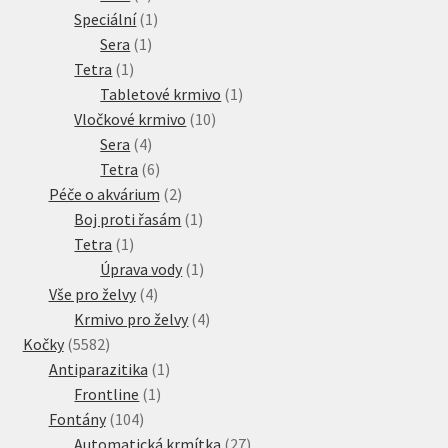
produkt
1
Speciální
1
1
produkt
Sera
1
1
produkt
Tetra
1
produkt
1
Tabletové krmivo
1
10
produkt
Vločkové krmivo
10
4
produktů
Sera
4
produkty
6
Tetra
6
produktů
2
Péče o akvárium
2
produkty
1
Boj proti řasám
1
1
produkt
Tetra
1
produkt
1
Úprava vody
1
4
produkt
Vše pro želvy
4
produkty
4
Krmivo pro želvy
4
5582
produkty
Kočky
5582
produktů
1
Antiparazitika
1
1
produkt
Frontline
1
104
produkt
Fontány
104
produktů
27
Automatická krmítka
27