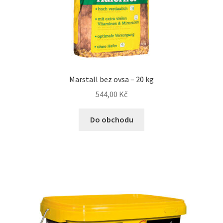
N&D Farmina pro psy — Italské holistic krmivo
Oblečky pro psy
Pamlsky pro psy
Marstall bez ovsa – 20 kg
544,00
Kč
Pelíšky pro psy
Do obchodu
Ortopedické pelíšky
Přepravky pro psy
Purizon pro psy — Vysoký obsah masa, bez obilovin
Royal Canin pro psy