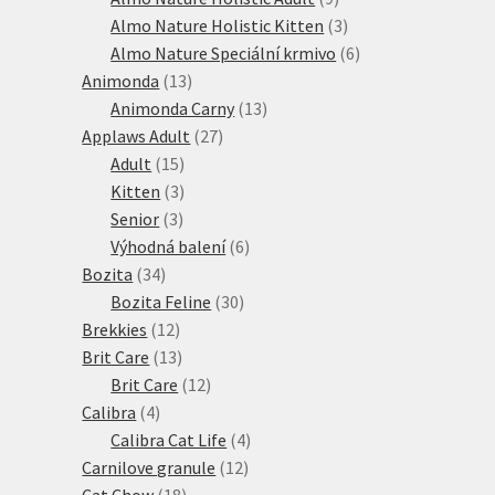
produktů
3
Almo Nature Holistic Kitten
3
produkty
6
Almo Nature Speciální krmivo
6
13
produktů
Animonda
13
produktů
13
Animonda Carny
13
27
produktů
Applaws Adult
27
15
produktů
Adult
15
produktů
3
Kitten
3
3
produkty
Senior
3
produkty
6
Výhodná balení
6
34
produktů
Bozita
34
produktů
30
Bozita Feline
30
12
produktů
Brekkies
12
produktů
13
Brit Care
13
produktů
12
Brit Care
12
4
produktů
Calibra
4
produkty
4
Calibra Cat Life
4
12
produkty
Carnilove granule
12
18
produktů
Cat Chow
18