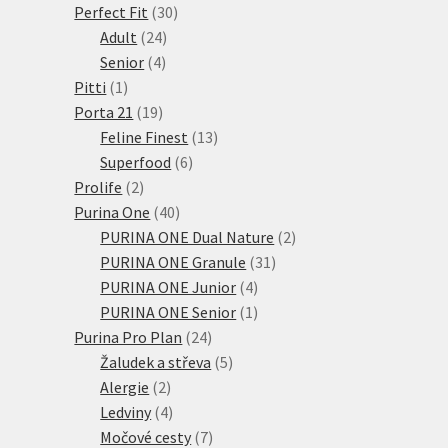
30
produktů
Perfect Fit
30
24
produktů
Adult
24
4
produktů
Senior
4
1
produkty
Pitti
1
produkt
19
Porta 21
19
produktů
13
Feline Finest
13
6
produktů
Superfood
6
2
produktů
Prolife
2
produkty
40
Purina One
40
produktů
2
PURINA ONE Dual Nature
2
31
produkty
PURINA ONE Granule
31
4
produktů
PURINA ONE Junior
4
produkty
1
PURINA ONE Senior
1
24
produkt
Purina Pro Plan
24
produktů
5
Žaludek a střeva
5
2
produktů
Alergie
2
produkty
4
Ledviny
4
produkty
7
Močové cesty
7