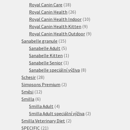
18
produktů
Royal Canin Care
18
produktů
26
Royal Canin Health
26
produktů
10
Royal Canin Health Indoor
10
9
produktů
Royal Canin Health Kitten
9
produktů
9
Royal Canin Health Outdoor
9
15
produktů
Sanabelle granule
15
produktů
5
Sanabelle Adult
5
produktů
1
Sanabelle Kitten
1
1
produkt
Sanabelle Senior
1
produkt
8
Sanabelle speciální výživa
8
28
produktů
Schesir
28
produktů
2
Simpsons Premium
2
12
produkty
Směsi
12
6
produktů
Smilla
6
produktů
4
Smilla Adult
4
produkty
2
Smilla Adult speciální výživa
2
2
produkty
Smilla Veterinary Diet
2
21
produkty
SPECIFIC
21