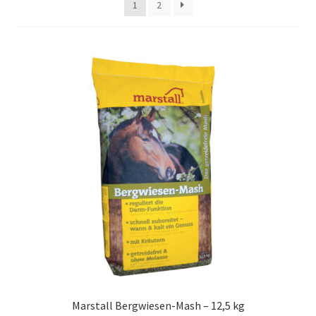
1
2
Concept for Life pro kočky — Krmivo pro každou životní
fázi
Feringa pro kočky — Lisované za studena a přírodní
Fontány pro kočky
Granule pro kočky
Hill’s pro kočky — Veterinární a prémiová výživa
Kočičí toalety
Kočkolit
Konzervy a kapsičky pro kočky
Marstall Bergwiesen-Mash – 12,5 kg