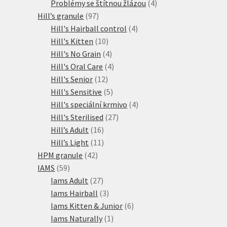
produkty
4
Problémy se štítnou žlázou
4
97
produkty
Hill’s granule
97
produktů
4
Hill's Hairball control
4
10
produkty
Hill's Kitten
10
produktů
4
Hill's No Grain
4
produkty
4
Hill's Oral Care
4
12
produkty
Hill's Senior
12
produktů
5
Hill's Sensitive
5
produktů
4
Hill's speciální krmivo
4
27
produkty
Hill's Sterilised
27
16
produktů
Hill’s Adult
16
produktů
11
Hill’s Light
11
42
produktů
HPM granule
42
59
produktů
IAMS
59
produktů
27
Iams Adult
27
produktů
3
Iams Hairball
3
produkty
6
Iams Kitten & Junior
6
1
produktů
Iams Naturally
1