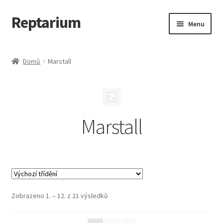
Reptarium
Přeskočit
Přejít
Menu
na
k
navigaci
obsahu
Úvodní stránka
webu
Domů
Marstall
Košík
Malá zvířata — Klece, krmivo, vybavení
Marstall
Můj účet
Obchod
Pokladna
Zobrazeno 1. – 12. z 21 výsledků
Vše pro kočky