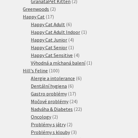
produktů
2
GranataPet Kitten
2
2
produkty
Greenwoods
2
17
produkty
Happy Cat
17
produktů
6
Happy Cat Adult
6
produktů
1
Happy Cat Adult Indoor
1
4
produkt
Happy Cat Junior
4
produkty
1
Happy Cat Senior
1
produkt
4
Happy Cat Sensitive
4
produkty
1
Výhodná a míchaná balení
1
100
produkt
Hill's Feline
100
produktů
6
Alergie a intolerance
6
6
produktů
Dentální hygiena
6
produktů
17
Gastro problémy
17
produktů
24
Močové problémy
24
produktů
22
Nadváha & Diabetes
22
2
produktů
Oncology
2
produkty
2
Problémy s játry
2
produkty
3
Problémy s klouby
3