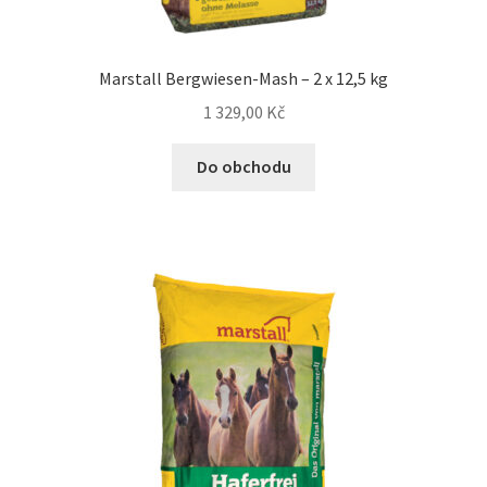
Bozita pro psy — Švédské krmivo s nordickou kvalitou
Marstall Bergwiesen-Mash – 2 x 12,5 kg
Brit pro psy
1 329,00
Kč
Do obchodu
Granule pro psy
Natural Trainer pro psy — Italské krmivo s
přírodními složkami
Happy Dog — Německá kvalita a přirozené složení
Hill’s pro psy
Hračky pro psy
Konzervy a kapsičky pro psy