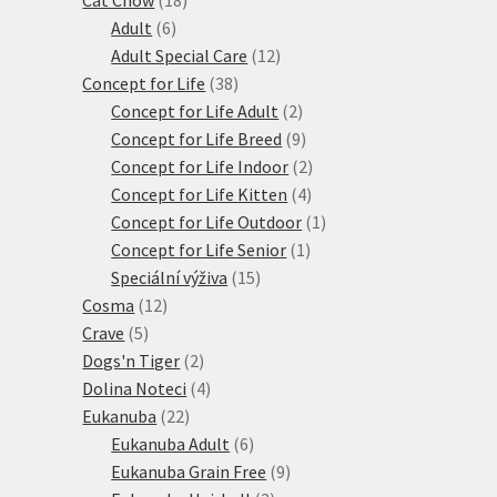
6
produktů
Adult
6
produktů
12
Adult Special Care
12
38
produktů
Concept for Life
38
produktů
2
Concept for Life Adult
2
produkty
9
Concept for Life Breed
9
produktů
2
Concept for Life Indoor
2
4
produkty
Concept for Life Kitten
4
produkty
1
Concept for Life Outdoor
1
1
produkt
Concept for Life Senior
1
15
produkt
Speciální výživa
15
12
produktů
Cosma
12
5
produktů
Crave
5
produktů
2
Dogs'n Tiger
2
produkty
4
Dolina Noteci
4
22
produkty
Eukanuba
22
produktů
6
Eukanuba Adult
6
produktů
9
Eukanuba Grain Free
9