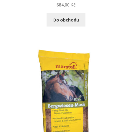
684,00
Kč
N&D Farmina pro kočky — Italské holistic krmivo
Do obchodu
Odpočívadla pro kočky
Pamlsky pro kočky
Purizon pro kočky
Royal Canin pro kočky
Škrabadla pro kočky
Veterinární dieta pro kočky
Vše pro psy — Krmivo, doplňky, vybavení
Boudy a výběhy