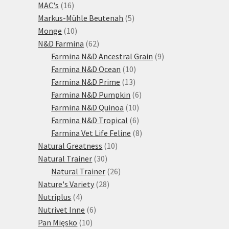
16
produktů
MAC's
16
produktů
5
Markus-Mühle Beutenah
5
10
produktů
Monge
10
produktů
62
N&D Farmina
62
produktů
9
Farmina N&D Ancestral Grain
9
10
produktů
Farmina N&D Ocean
10
13
produktů
Farmina N&D Prime
13
produktů
6
Farmina N&D Pumpkin
6
10
produktů
Farmina N&D Quinoa
10
produktů
6
Farmina N&D Tropical
6
produktů
8
Farmina Vet Life Feline
8
10
produktů
Natural Greatness
10
30
produktů
Natural Trainer
30
produktů
26
Natural Trainer
26
28
produktů
Nature's Variety
28
4
produktů
Nutriplus
4
produkty
6
Nutrivet Inne
6
10
produktů
Pan Mięsko
10