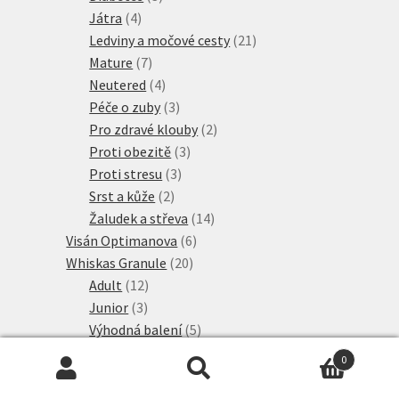
4
produkty
Játra
4
produkty
21
Ledviny a močové cesty
21
7
produktů
Mature
7
produktů
4
Neutered
4
produkty
3
Péče o zuby
3
produkty
2
Pro zdravé klouby
2
3
produkty
Proti obezitě
3
3
produkty
Proti stresu
3
2
produkty
Srst a kůže
2
produkty
14
Žaludek a střeva
14
6
produktů
Visán Optimanova
6
20
produktů
Whiskas Granule
20
12
produktů
Adult
12
3
produktů
Junior
3
produkty
5
Výhodná balení
5
10
produktů
Wiejska Zagroda
10
0
produktů
26
Wild Freedom Granule
26
Hledat:
Hledat
17
produktů
Adult granule
17