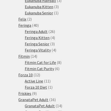
3
produktů
Eukanuba Hairball
3
3
produkty
Eukanuba Kitten
3
1
produkty
Eukanuba Senior
1
2
produkt
Felix
2
produkty
40
Feringa
40
produktů
26
Feringa Adult
26
produktů
4
Feringa Kitten
4
3
produkty
Feringa Senior
3
produkty
4
Feringa Vitality
4
14
produkty
Fitmin
14
produktů
8
Fitmin Cat for Life
8
6
produktů
Fitmin Cat Purity
6
12
produktů
Forza 10
12
produktů
11
Active Line
11
produktů
1
Forza 10 Diet
1
9
produkt
Friskies
9
produktů
16
GranataPet Adult
16
produktů
14
GranataPet Adult
14