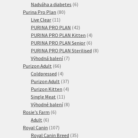
produktů
6
Nadváha a diabetes
6
80
produktů
Purina Pro Plan
80
11
produktů
Live Clear
11
produktů
42
PURINA PRO PLAN
42
produktů
4
PURINA PRO PLAN Kitten
4
6
produkty
PURINA PRO PLAN Senior
6
produktů
8
PURINA PRO PLAN Sterilised
8
7
produktů
Výhodná balení
7
66
produktů
Purizon Adult
66
produktů
4
Coldpressed
4
produkty
37
Purizon Adult
37
produktů
4
Purizon Kitten
4
11
produkty
Single Meat
11
produktů
8
Výhodné balení
8
6
produktů
Rosie's Farm
6
6
produktů
Adult
6
produktů
107
Royal Canin
107
produktů
35
Royal Canin Breed
35