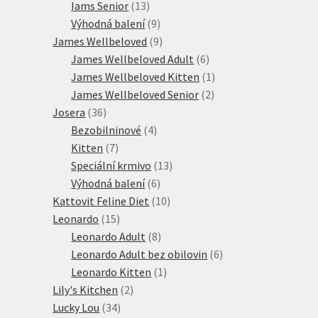
13
produkt
Iams Senior
13
produktů
9
Výhodná balení
9
produktů
9
James Wellbeloved
9
produktů
6
James Wellbeloved Adult
6
produktů
1
James Wellbeloved Kitten
1
2
produkt
James Wellbeloved Senior
2
36
produkty
Josera
36
produktů
4
Bezobilninové
4
7
produkty
Kitten
7
produktů
13
Speciální krmivo
13
6
produktů
Výhodná balení
6
produktů
10
Kattovit Feline Diet
10
15
produktů
Leonardo
15
produktů
8
Leonardo Adult
8
produktů
6
Leonardo Adult bez obilovin
6
1
produktů
Leonardo Kitten
1
2
produkt
Lily's Kitchen
2
34
produkty
Lucky Lou
34