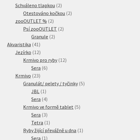
produkty
2
Schváleno tlapkou
2
produkty
2
Otestováno kočkou
2
2
produkty
zooOUTLET %
2
produkty
2
Psí zooOUTLET
2
2
produkty
Granule
2
41
produkty
Akvaristika
41
produktů
12
Jezírko
12
produktů
12
Krmivo pro ryby
12
6
produktů
Sera
6
23
produktů
Krmivo
23
produktů
5
Granulát/ pelety / tyčinky
5
1
produktů
JBL
1
produkt
4
Sera
4
produkty
5
Krmivo ve formě tablet
5
3
produktů
Sera
3
produkty
1
Tetra
1
produkt
1
Ryby žijící převážně u dna
1
1
produkt
Sera
1