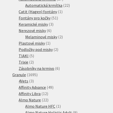
produktů
22
Automatická krmítka
22
1
produktů
Catit (Hagen) fontány
1
51
produkt
Fontány pro kočky
51
3
produktů
Keramické misky
3
6
produkty
Nerezové misky
6
produktů
2
Melaminové misky
2
1
produkty
Plastové misky
1
produkt
2
Podložky pod misky
2
5
produkty
TIAKI
5
2
produktů
Trixie
2
produkty
6
Zásobníky na krmivo
6
1695
produktů
Granule
1695
3
produktů
4Vets
3
produkty
49
Affinity Advance
49
12
produktů
Affinity Libra
12
produktů
22
Almo Nature
22
produktů
1
Almo Nature HFC
1
produkt
9
Almo Nature Holistic Adult
9