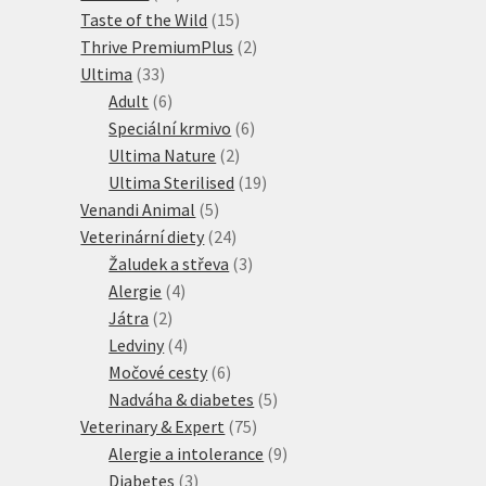
produktů
15
Taste of the Wild
15
produktů
2
Thrive PremiumPlus
2
33
produkty
Ultima
33
produktů
6
Adult
6
produktů
6
Speciální krmivo
6
2
produktů
Ultima Nature
2
produkty
19
Ultima Sterilised
19
5
produktů
Venandi Animal
5
produktů
24
Veterinární diety
24
produktů
3
Žaludek a střeva
3
4
produkty
Alergie
4
2
produkty
Játra
2
produkty
4
Ledviny
4
produkty
6
Močové cesty
6
produktů
5
Nadváha & diabetes
5
75
produktů
Veterinary & Expert
75
produktů
9
Alergie a intolerance
9
3
produktů
Diabetes
3