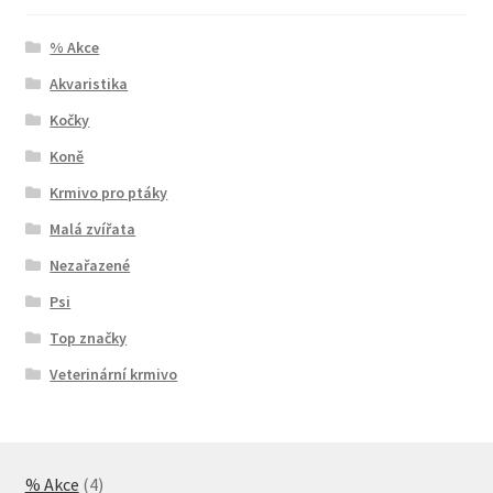
% Akce
Akvaristika
Kočky
Koně
Krmivo pro ptáky
Malá zvířata
Nezařazené
Psi
Top značky
Veterinární krmivo
4
% Akce
4