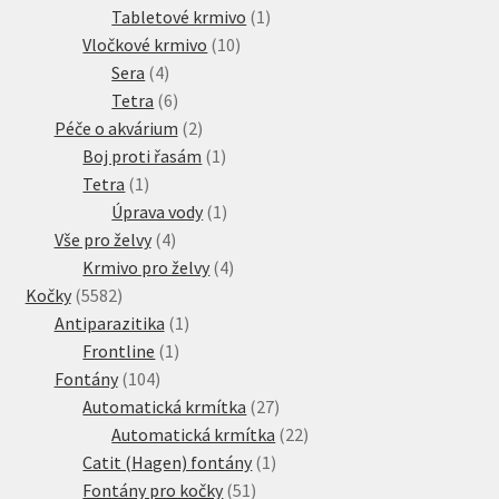
produkt
1
Tabletové krmivo
1
10
produkt
Vločkové krmivo
10
4
produktů
Sera
4
produkty
6
Tetra
6
produktů
2
Péče o akvárium
2
produkty
1
Boj proti řasám
1
1
produkt
Tetra
1
produkt
1
Úprava vody
1
4
produkt
Vše pro želvy
4
produkty
4
Krmivo pro želvy
4
5582
produkty
Kočky
5582
produktů
1
Antiparazitika
1
1
produkt
Frontline
1
104
produkt
Fontány
104
produktů
27
Automatická krmítka
27
produktů
22
Automatická krmítka
22
1
produktů
Catit (Hagen) fontány
1
51
produkt
Fontány pro kočky
51