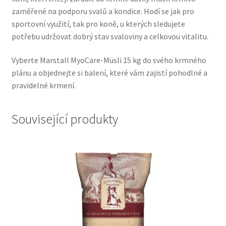
zaměřené na podporu svalů a kondice. Hodí se jak pro
Veterinární dieta pro psy
sportovní využití, tak pro koně, u kterých sledujete
potřebu udržovat dobrý stav svaloviny a celkovou vitalitu.
Vodítka a obojky
Vyberte Marstall MyoCare-Müsli 15 kg do svého krmného
Wolf of Wilderness
plánu a objednejte si balení, které vám zajistí pohodlné a
pravidelné krmení.
Související produkty