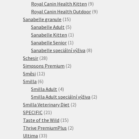
9
produktů
Royal Canin Health Kitten
9
produktů
9
Royal Canin Health Outdoor
9
15
produktů
Sanabelle granule
15
produktů
5
Sanabelle Adult
5
produktů
1
Sanabelle Kitten
1
1
produkt
Sanabelle Senior
1
produkt
8
Sanabelle speciální výživa
8
28
produktů
Schesir
28
produktů
2
Simpsons Premium
2
12
produkty
Směsi
12
6
produktů
Smilla
6
produktů
4
Smilla Adult
4
produkty
2
Smilla Adult speciální výživa
2
2
produkty
Smilla Veterinary Diet
2
21
produkty
SPECIFIC
21
produktů
15
Taste of the Wild
15
produktů
2
Thrive PremiumPlus
2
33
produkty
Ultima
33