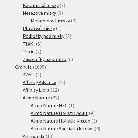
3
produktů
Keramické misky
3
6
produkty
Nerezové misky
6
produktů
2
Melaminové misky
2
1
produkty
Plastové misky
1
produkt
2
Podložky pod misky
2
5
produkty
TIAKI
5
2
produktů
Trixie
2
produkty
6
Zásobníky na krmivo
6
1695
produktů
Granule
1695
3
produktů
4Vets
3
produkty
49
Affinity Advance
49
12
produktů
Affinity Libra
12
produktů
22
Almo Nature
22
produktů
1
Almo Nature HFC
1
produkt
9
Almo Nature Holistic Adult
9
produktů
3
Almo Nature Holistic Kitten
3
produkty
6
Almo Nature Speciální krmivo
6
13
produktů
Animonda
13