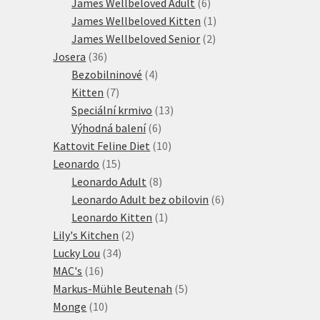
produktů
6
James Wellbeloved Adult
6
produktů
1
James Wellbeloved Kitten
1
2
produkt
James Wellbeloved Senior
2
36
produkty
Josera
36
produktů
4
Bezobilninové
4
7
produkty
Kitten
7
produktů
13
Speciální krmivo
13
6
produktů
Výhodná balení
6
produktů
10
Kattovit Feline Diet
10
15
produktů
Leonardo
15
produktů
8
Leonardo Adult
8
produktů
6
Leonardo Adult bez obilovin
6
1
produktů
Leonardo Kitten
1
2
produkt
Lily's Kitchen
2
34
produkty
Lucky Lou
34
16
produktů
MAC's
16
produktů
5
Markus-Mühle Beutenah
5
10
produktů
Monge
10