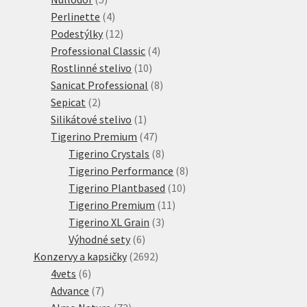
produktů
4
Perlinette
4
produkty
12
Podestýlky
12
produktů
4
Professional Classic
4
10
produkty
Rostlinné stelivo
10
produktů
8
Sanicat Professional
8
2
produktů
Sepicat
2
produkty
1
Silikátové stelivo
1
produkt
47
Tigerino Premium
47
produktů
8
Tigerino Crystals
8
produktů
8
Tigerino Performance
8
10
produktů
Tigerino Plantbased
10
11
produktů
Tigerino Premium
11
3
produktů
Tigerino XL Grain
3
6
produkty
Výhodné sety
6
produktů
2692
Konzervy a kapsičky
2692
6
produktů
4vets
6
produktů
7
Advance
7
produktů
73