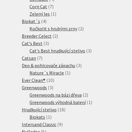
7
produkty
Corn Cat
7
produktů
1
Zelený les
1
4
produkt
Biokat´s
4
produkty
2
Kočkolit s hrubými zrny
2
2
produkty
Breeder Celect
2
3
produkty
Cat's Best
3
produkty
3
Cat's Best hrudkující stelivo
3
7
produkty
Catsan
7
produktů
3
Deo & pohlcovače zápachu
3
1
produkty
Nature´s Miracle
1
10
produkt
Ever Clean®
10
3
produktů
Greenwoods
3
produkty
2
Greenwoods na bázi dřeva
2
produkty
1
Greenwoods výhodná balení
1
18
produkt
Hrudkující stelivo
18
1
produktů
Biokats
1
produkt
9
Intersand Classic
9
5
produktů
Nullodor
5