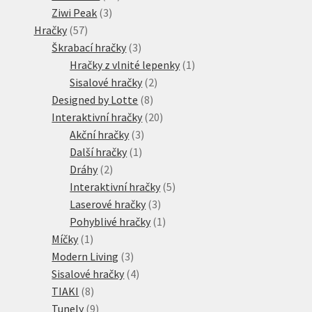
3
produktů
Ziwi Peak
3
57
produkty
Hračky
57
produktů
3
Škrabací hračky
3
produkty
1
Hračky z vlnité lepenky
1
2
produkt
Sisalové hračky
2
8
produkty
Designed by Lotte
8
produktů
20
Interaktivní hračky
20
3
produktů
Akční hračky
3
1
produkty
Další hračky
1
2
produkt
Dráhy
2
produkty
5
Interaktivní hračky
5
3
produktů
Laserové hračky
3
produkty
1
Pohyblivé hračky
1
1
produkt
Míčky
1
produkt
3
Modern Living
3
produkty
4
Sisalové hračky
4
8
produkty
TIAKI
8
produktů
9
Tunely
9