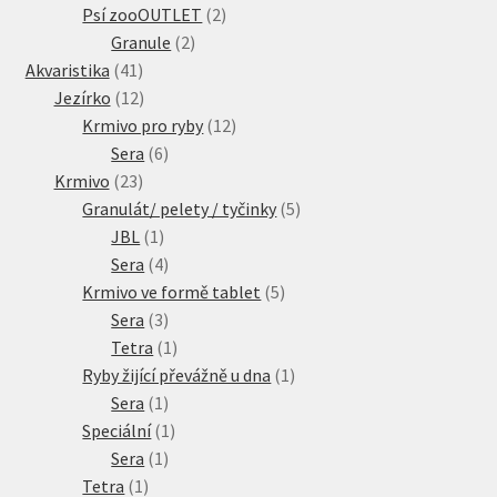
produkty
2
Psí zooOUTLET
2
2
produkty
Granule
2
41
produkty
Akvaristika
41
produktů
12
Jezírko
12
produktů
12
Krmivo pro ryby
12
6
produktů
Sera
6
23
produktů
Krmivo
23
produktů
5
Granulát/ pelety / tyčinky
5
1
produktů
JBL
1
produkt
4
Sera
4
produkty
5
Krmivo ve formě tablet
5
3
produktů
Sera
3
produkty
1
Tetra
1
produkt
1
Ryby žijící převážně u dna
1
1
produkt
Sera
1
produkt
1
Speciální
1
1
produkt
Sera
1
1
produkt
Tetra
1