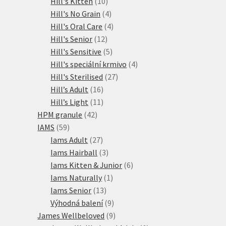
10
produkty
Hill's Kitten
10
produktů
4
Hill's No Grain
4
produkty
4
Hill's Oral Care
4
12
produkty
Hill's Senior
12
produktů
5
Hill's Sensitive
5
produktů
4
Hill's speciální krmivo
4
27
produkty
Hill's Sterilised
27
16
produktů
Hill’s Adult
16
produktů
11
Hill’s Light
11
42
produktů
HPM granule
42
59
produktů
IAMS
59
produktů
27
Iams Adult
27
produktů
3
Iams Hairball
3
produkty
6
Iams Kitten & Junior
6
1
produktů
Iams Naturally
1
13
produkt
Iams Senior
13
produktů
9
Výhodná balení
9
produktů
9
James Wellbeloved
9