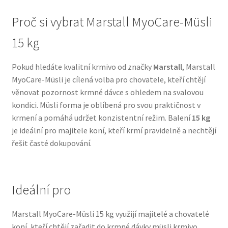
Proč si vybrat Marstall MyoCare-Müsli
N&D Farmina pro psy — Italské holistic krmivo
15 kg
Oblečky pro psy
Pokud hledáte kvalitní krmivo od značky
Marstall
, Marstall
Pamlsky pro psy
MyoCare-Müsli je cílená volba pro chovatele, kteří chtějí
věnovat pozornost krmné dávce s ohledem na svalovou
kondici. Müsli forma je oblíbená pro svou praktičnost v
Pelíšky pro psy
krmení a pomáhá udržet konzistentní režim. Balení
15 kg
je ideální pro majitele koní, kteří krmí pravidelně a nechtějí
Ortopedické pelíšky
řešit časté dokupování.
Přepravky pro psy
Ideální pro
Purizon pro psy — Vysoký obsah masa, bez obilovin
Marstall MyoCare-Müsli 15 kg využijí majitelé a chovatelé
Royal Canin pro psy
koní, kteří chtějí zařadit do krmné dávky müsli krmivo