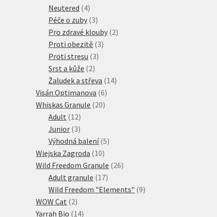
produktů
4
Neutered
4
produkty
3
Péče o zuby
3
produkty
2
Pro zdravé klouby
2
3
produkty
Proti obezitě
3
3
produkty
Proti stresu
3
2
produkty
Srst a kůže
2
produkty
14
Žaludek a střeva
14
6
produktů
Visán Optimanova
6
20
produktů
Whiskas Granule
20
12
produktů
Adult
12
3
produktů
Junior
3
produkty
5
Výhodná balení
5
10
produktů
Wiejska Zagroda
10
produktů
26
Wild Freedom Granule
26
17
produktů
Adult granule
17
produktů
9
Wild Freedom "Elements"
9
2
produktů
WOW Cat
2
produkty
14
Yarrah Bio
14