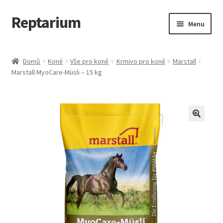
Reptarium
Přeskočit
Přejít
Menu
na
k
navigaci
obsahu
Úvodní stránka
webu
Domů
Koně
Vše pro koně
Krmivo pro koně
Marstall
Marstall MyoCare-Müsli – 15 kg
Košík
Malá zvířata — Klece, krmivo, vybavení
Můj účet
Obchod
Pokladna
Vše pro kočky