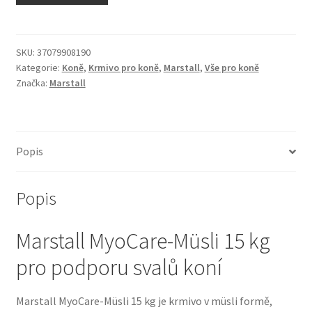
N&D Farmina pro kočky — Italské holistic krmivo
Odpočívadla pro kočky
SKU:
37079908190
Kategorie:
Koně
,
Krmivo pro koně
,
Marstall
,
Vše pro koně
Značka:
Marstall
Pamlsky pro kočky
Purizon pro kočky
Popis
Royal Canin pro kočky
Popis
Škrabadla pro kočky
Marstall MyoCare-Müsli 15 kg
Veterinární dieta pro kočky
pro podporu svalů koní
Vše pro psy — Krmivo, doplňky, vybavení
Marstall MyoCare-Müsli 15 kg je krmivo v müsli formě,
Boudy a výběhy