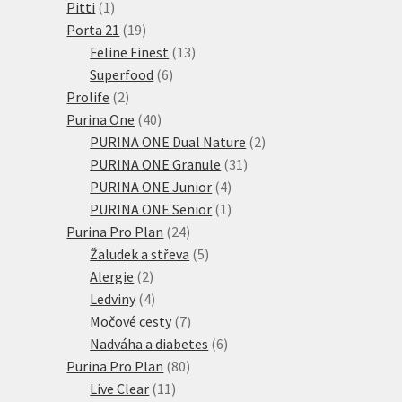
1
produkty
Pitti
1
produkt
19
Porta 21
19
produktů
13
Feline Finest
13
6
produktů
Superfood
6
2
produktů
Prolife
2
produkty
40
Purina One
40
produktů
2
PURINA ONE Dual Nature
2
31
produkty
PURINA ONE Granule
31
4
produktů
PURINA ONE Junior
4
produkty
1
PURINA ONE Senior
1
24
produkt
Purina Pro Plan
24
produktů
5
Žaludek a střeva
5
2
produktů
Alergie
2
produkty
4
Ledviny
4
produkty
7
Močové cesty
7
produktů
6
Nadváha a diabetes
6
80
produktů
Purina Pro Plan
80
11
produktů
Live Clear
11