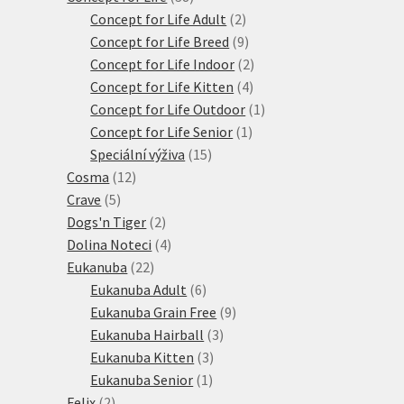
produktů
2
Concept for Life Adult
2
produkty
9
Concept for Life Breed
9
produktů
2
Concept for Life Indoor
2
4
produkty
Concept for Life Kitten
4
produkty
1
Concept for Life Outdoor
1
1
produkt
Concept for Life Senior
1
15
produkt
Speciální výživa
15
12
produktů
Cosma
12
5
produktů
Crave
5
produktů
2
Dogs'n Tiger
2
produkty
4
Dolina Noteci
4
22
produkty
Eukanuba
22
produktů
6
Eukanuba Adult
6
produktů
9
Eukanuba Grain Free
9
3
produktů
Eukanuba Hairball
3
3
produkty
Eukanuba Kitten
3
1
produkty
Eukanuba Senior
1
2
produkt
Felix
2