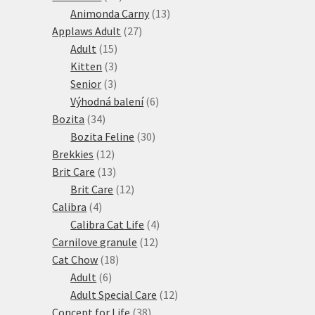
produktů
13
Animonda Carny
13
27
produktů
Applaws Adult
27
15
produktů
Adult
15
produktů
3
Kitten
3
3
produkty
Senior
3
produkty
6
Výhodná balení
6
34
produktů
Bozita
34
produktů
30
Bozita Feline
30
12
produktů
Brekkies
12
produktů
13
Brit Care
13
produktů
12
Brit Care
12
4
produktů
Calibra
4
produkty
4
Calibra Cat Life
4
12
produkty
Carnilove granule
12
18
produktů
Cat Chow
18
6
produktů
Adult
6
produktů
12
Adult Special Care
12
38
produktů
Concept for Life
38