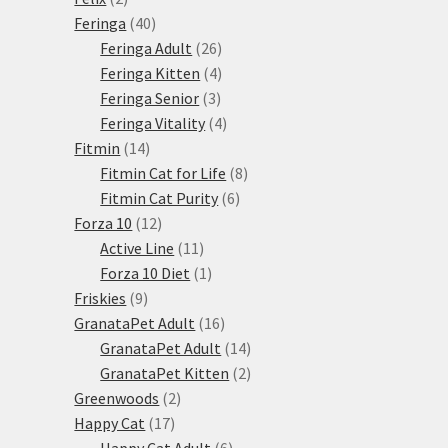
produkty
40
Feringa
40
produktů
26
Feringa Adult
26
produktů
4
Feringa Kitten
4
3
produkty
Feringa Senior
3
produkty
4
Feringa Vitality
4
14
produkty
Fitmin
14
produktů
8
Fitmin Cat for Life
8
6
produktů
Fitmin Cat Purity
6
12
produktů
Forza 10
12
produktů
11
Active Line
11
produktů
1
Forza 10 Diet
1
9
produkt
Friskies
9
produktů
16
GranataPet Adult
16
produktů
14
GranataPet Adult
14
produktů
2
GranataPet Kitten
2
2
produkty
Greenwoods
2
17
produkty
Happy Cat
17
produktů
6
Happy Cat Adult
6