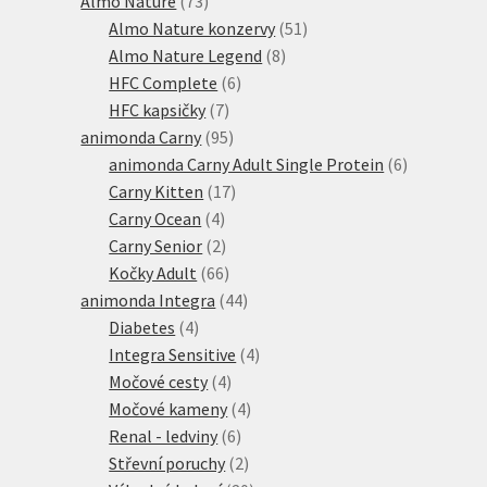
Almo Nature
73
produktů
51
Almo Nature konzervy
51
8
produktů
Almo Nature Legend
8
6
produktů
HFC Complete
6
7
produktů
HFC kapsičky
7
produktů
95
animonda Carny
95
produktů
6
animonda Carny Adult Single Protein
6
17
produktů
Carny Kitten
17
4
produktů
Carny Ocean
4
produkty
2
Carny Senior
2
produkty
66
Kočky Adult
66
produktů
44
animonda Integra
44
4
produktů
Diabetes
4
produkty
4
Integra Sensitive
4
4
produkty
Močové cesty
4
produkty
4
Močové kameny
4
6
produkty
Renal - ledviny
6
produktů
2
Střevní poruchy
2