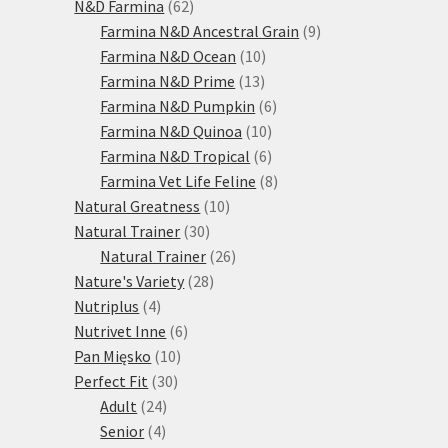
produktů
62
N&D Farmina
62
produktů
9
Farmina N&D Ancestral Grain
9
10
produktů
Farmina N&D Ocean
10
13
produktů
Farmina N&D Prime
13
produktů
6
Farmina N&D Pumpkin
6
10
produktů
Farmina N&D Quinoa
10
produktů
6
Farmina N&D Tropical
6
produktů
8
Farmina Vet Life Feline
8
10
produktů
Natural Greatness
10
30
produktů
Natural Trainer
30
produktů
26
Natural Trainer
26
28
produktů
Nature's Variety
28
4
produktů
Nutriplus
4
produkty
6
Nutrivet Inne
6
10
produktů
Pan Mięsko
10
30
produktů
Perfect Fit
30
24
produktů
Adult
24
4
produktů
Senior
4