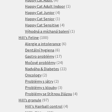
produktů
1
Happy Cat Adult Indoor
1
4
produkt
Happy Cat Junior
4
produkty
1
Happy Cat Senior
1
produkt
4
Happy Cat Sensitive
4
produkty
1
Výhodná a míchaná balení
1
100
produkt
Hill's Feline
100
produktů
6
Alergie a intolerance
6
6
produktů
Dentální hygiena
6
produktů
17
Gastro problémy
17
produktů
24
Močové problémy
24
produktů
22
Nadváha & Diabetes
22
2
produktů
Oncology
2
produkty
2
Problémy s játry
2
produkty
3
Problémy s klouby
3
produkty
4
Problémy se štítnou žlázou
4
97
produkty
Hill’s granule
97
produktů
4
Hill's Hairball control
4