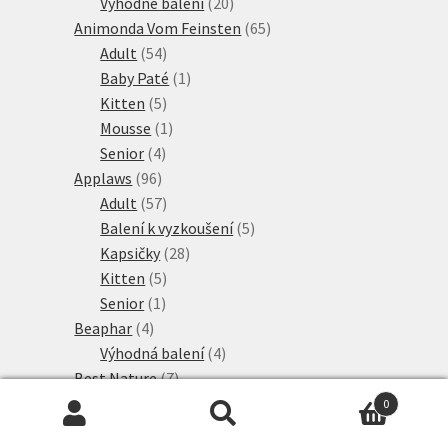
produkty
20
Výhodné balení
20
produktů
65
Animonda Vom Feinsten
65
54
produktů
Adult
54
produktů
1
Baby Paté
1
5
produkt
Kitten
5
produktů
1
Mousse
1
4
produkt
Senior
4
96
produkty
Applaws
96
produktů
57
Adult
57
produktů
5
Balení k vyzkoušení
5
28
produktů
Kapsičky
28
5
produktů
Kitten
5
1
produktů
Senior
1
4
produkt
Beaphar
4
produkty
4
Výhodná balení
4
7
produkty
Best Nature
7
produktů
8
Bezobilné konzervy
8
0
35
produktů
Hledat:
Hledat
Bozita
35