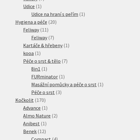
1
produktů
Udice
1
produkt
1
Udice na hraní s peřím
1
20
produkt
Hygiena a péče
20
11
produktů
Feliway
11
produktů
7
Feliway
7
produktů
1
Kartáče & hřebeny
1
1
produkt
kooa
1
produkt
7
Péče o srst & tělo
7
1
produktů
8in1
1
produkt
1
FURminator
1
produkt
1
Masážní pomůcky a péče o srst
1
3
produkt
Péče o srst
3
170
produkty
Kočkolit
170
produktů
1
Advance
1
produkt
2
Almo Nature
2
1
produkty
Anibest
1
12
produkt
Benek
12
produktů
4
Compact
4