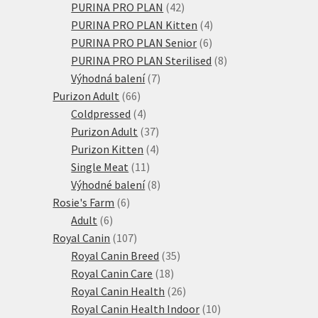
produktů
42
PURINA PRO PLAN
42
produktů
4
PURINA PRO PLAN Kitten
4
6
produkty
PURINA PRO PLAN Senior
6
produktů
8
PURINA PRO PLAN Sterilised
8
7
produktů
Výhodná balení
7
66
produktů
Purizon Adult
66
produktů
4
Coldpressed
4
produkty
37
Purizon Adult
37
produktů
4
Purizon Kitten
4
11
produkty
Single Meat
11
produktů
8
Výhodné balení
8
6
produktů
Rosie's Farm
6
6
produktů
Adult
6
produktů
107
Royal Canin
107
produktů
35
Royal Canin Breed
35
18
produktů
Royal Canin Care
18
produktů
26
Royal Canin Health
26
produktů
10
Royal Canin Health Indoor
10