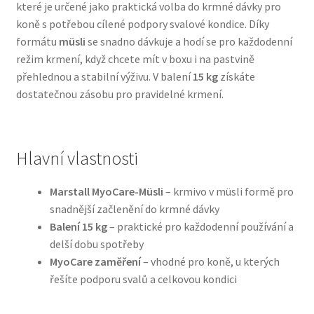
které je určené jako praktická volba do krmné dávky pro
koně s potřebou cílené podpory svalové kondice. Díky
Bozita pro psy — Švédské krmivo s nordickou kvalitou
formátu
müsli
se snadno dávkuje a hodí se pro každodenní
režim krmení, když chcete mít v boxu i na pastvině
Brit pro psy
přehlednou a stabilní výživu. V balení
15 kg
získáte
dostatečnou zásobu pro pravidelné krmení.
Granule pro psy
Natural Trainer pro psy — Italské krmivo s
Hlavní vlastnosti
přírodními složkami
Marstall MyoCare-Müsli
– krmivo v müsli formě pro
Happy Dog — Německá kvalita a přirozené složení
snadnější začlenění do krmné dávky
Balení 15 kg
– praktické pro každodenní používání a
Hill’s pro psy
delší dobu spotřeby
MyoCare zaměření
– vhodné pro koně, u kterých
Hračky pro psy
řešíte podporu svalů a celkovou kondici
Konzervy a kapsičky pro psy