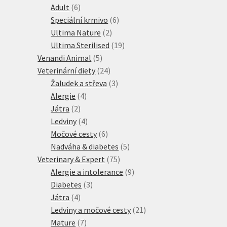
produktů
6
Adult
6
produktů
6
Speciální krmivo
6
2
produktů
Ultima Nature
2
produkty
19
Ultima Sterilised
19
5
produktů
Venandi Animal
5
produktů
24
Veterinární diety
24
produktů
3
Žaludek a střeva
3
4
produkty
Alergie
4
2
produkty
Játra
2
produkty
4
Ledviny
4
produkty
6
Močové cesty
6
produktů
5
Nadváha & diabetes
5
75
produktů
Veterinary & Expert
75
produktů
9
Alergie a intolerance
9
3
produktů
Diabetes
3
4
produkty
Játra
4
produkty
21
Ledviny a močové cesty
21
7
produktů
Mature
7