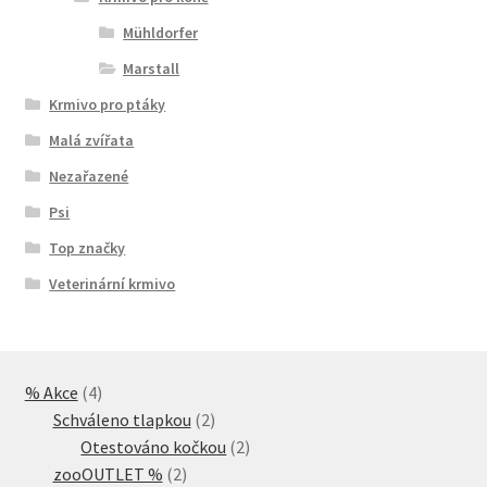
Mühldorfer
Marstall
Krmivo pro ptáky
Malá zvířata
Nezařazené
Psi
Top značky
Veterinární krmivo
4
% Akce
4
produkty
2
Schváleno tlapkou
2
produkty
2
Otestováno kočkou
2
2
produkty
zooOUTLET %
2