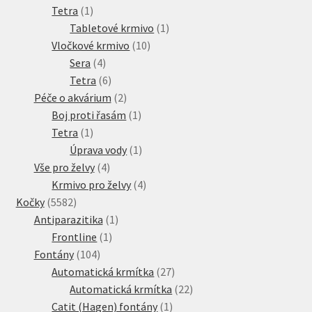
1
produkt
Tetra
1
produkt
1
Tabletové krmivo
1
10
produkt
Vločkové krmivo
10
4
produktů
Sera
4
produkty
6
Tetra
6
produktů
2
Péče o akvárium
2
produkty
1
Boj proti řasám
1
1
produkt
Tetra
1
produkt
1
Úprava vody
1
4
produkt
Vše pro želvy
4
produkty
4
Krmivo pro želvy
4
5582
produkty
Kočky
5582
produktů
1
Antiparazitika
1
1
produkt
Frontline
1
104
produkt
Fontány
104
produktů
27
Automatická krmítka
27
produktů
22
Automatická krmítka
22
1
produktů
Catit (Hagen) fontány
1