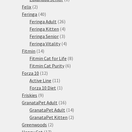
2
produkt
Felix
2
produkty
40
Feringa
40
produktů
26
Feringa Adult
26
produktů
4
Feringa Kitten
4
3
produkty
Feringa Senior
3
produkty
4
Feringa Vitality
4
14
produkty
Fitmin
14
produktů
8
Fitmin Cat for Life
8
6
produktů
Fitmin Cat Purity
6
12
produktů
Forza 10
12
produktů
11
Active Line
11
produktů
1
Forza 10 Diet
1
9
produkt
Friskies
9
produktů
16
GranataPet Adult
16
produktů
14
GranataPet Adult
14
produktů
2
GranataPet Kitten
2
2
produkty
Greenwoods
2
17
produkty
Happy Cat
17