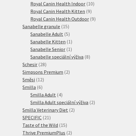
produktů
10
Royal Canin Health Indoor
10
9
produktů
Royal Canin Health Kitten
9
produktů
9
Royal Canin Health Outdoor
9
15
produktů
Sanabelle granule
15
produktů
5
Sanabelle Adult
5
produktů
1
Sanabelle Kitten
1
1
produkt
Sanabelle Senior
1
produkt
8
Sanabelle speciální výživa
8
28
produktů
Schesir
28
produktů
2
Simpsons Premium
2
12
produkty
Směsi
12
6
produktů
Smilla
6
produktů
4
Smilla Adult
4
produkty
2
Smilla Adult speciální výživa
2
2
produkty
Smilla Veterinary Diet
2
21
produkty
SPECIFIC
21
produktů
15
Taste of the Wild
15
produktů
2
Thrive PremiumPlus
2