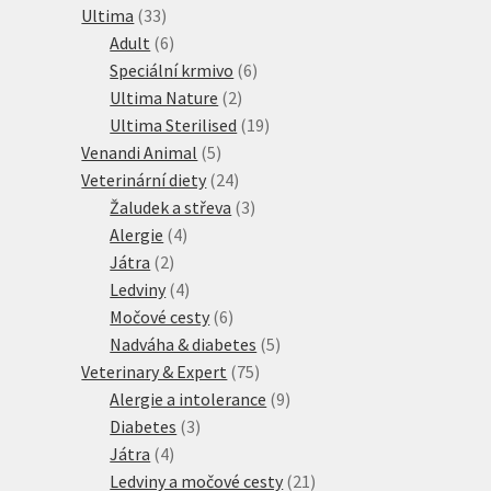
33
produkty
Ultima
33
produktů
6
Adult
6
produktů
6
Speciální krmivo
6
2
produktů
Ultima Nature
2
produkty
19
Ultima Sterilised
19
5
produktů
Venandi Animal
5
produktů
24
Veterinární diety
24
produktů
3
Žaludek a střeva
3
4
produkty
Alergie
4
2
produkty
Játra
2
produkty
4
Ledviny
4
produkty
6
Močové cesty
6
produktů
5
Nadváha & diabetes
5
75
produktů
Veterinary & Expert
75
produktů
9
Alergie a intolerance
9
3
produktů
Diabetes
3
4
produkty
Játra
4
produkty
21
Ledviny a močové cesty
21