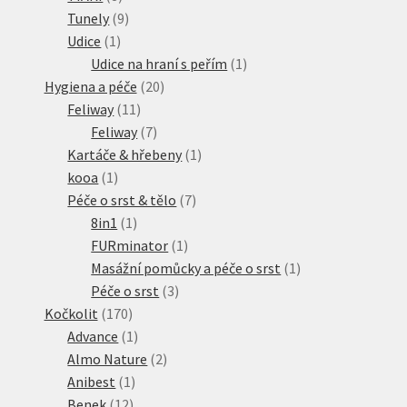
produktů
9
Tunely
9
1
produktů
Udice
1
produkt
1
Udice na hraní s peřím
1
20
produkt
Hygiena a péče
20
11
produktů
Feliway
11
produktů
7
Feliway
7
produktů
1
Kartáče & hřebeny
1
1
produkt
kooa
1
produkt
7
Péče o srst & tělo
7
1
produktů
8in1
1
produkt
1
FURminator
1
produkt
1
Masážní pomůcky a péče o srst
1
3
produkt
Péče o srst
3
170
produkty
Kočkolit
170
produktů
1
Advance
1
produkt
2
Almo Nature
2
1
produkty
Anibest
1
12
produkt
Benek
12