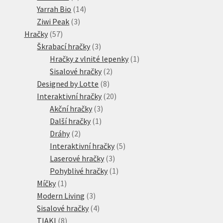
produkty
14
Yarrah Bio
14
3
produktů
Ziwi Peak
3
57
produkty
Hračky
57
produktů
3
Škrabací hračky
3
produkty
1
Hračky z vlnité lepenky
1
2
produkt
Sisalové hračky
2
8
produkty
Designed by Lotte
8
produktů
20
Interaktivní hračky
20
3
produktů
Akční hračky
3
1
produkty
Další hračky
1
2
produkt
Dráhy
2
produkty
5
Interaktivní hračky
5
3
produktů
Laserové hračky
3
produkty
1
Pohyblivé hračky
1
1
produkt
Míčky
1
produkt
3
Modern Living
3
produkty
4
Sisalové hračky
4
8
produkty
TIAKI
8