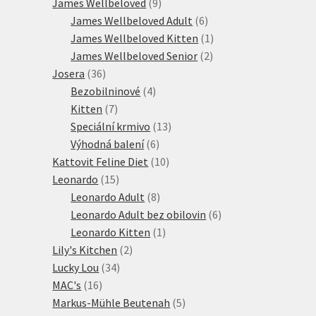
produktů
9
James Wellbeloved
9
produktů
6
James Wellbeloved Adult
6
produktů
1
James Wellbeloved Kitten
1
2
produkt
James Wellbeloved Senior
2
36
produkty
Josera
36
produktů
4
Bezobilninové
4
7
produkty
Kitten
7
produktů
13
Speciální krmivo
13
6
produktů
Výhodná balení
6
produktů
10
Kattovit Feline Diet
10
15
produktů
Leonardo
15
produktů
8
Leonardo Adult
8
produktů
6
Leonardo Adult bez obilovin
6
1
produktů
Leonardo Kitten
1
2
produkt
Lily's Kitchen
2
34
produkty
Lucky Lou
34
16
produktů
MAC's
16
produktů
5
Markus-Mühle Beutenah
5