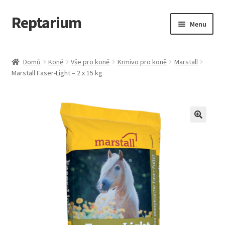
Reptarium
Přeskočit
Přejít
Menu
na
k
navigaci
obsahu
Úvodní stránka
webu
Domů
Koně
Vše pro koně
Krmivo pro koně
Marstall
Marstall Faser-Light – 2 x 15 kg
Košík
Malá zvířata — Klece, krmivo, vybavení
Můj účet
Obchod
Pokladna
Vše pro kočky