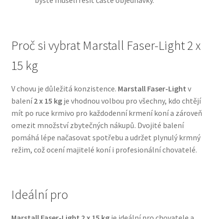
byste museli řešit časté objednávky.
N&D Farmina pro psy — Italské holistic krmivo
Proč si vybrat Marstall Faser-Light 2 x
Oblečky pro psy
15 kg
Pamlsky pro psy
V chovu je důležitá konzistence.
Marstall Faser-Light
v
balení
2 x 15 kg
je vhodnou volbou pro všechny, kdo chtějí
Pelíšky pro psy
mít po ruce krmivo pro každodenní krmení koní a zároveň
omezit množství zbytečných nákupů. Dvojité balení
Ortopedické pelíšky
pomáhá lépe načasovat spotřebu a udržet plynulý krmný
režim, což ocení majitelé koní i profesionální chovatelé.
Přepravky pro psy
Purizon pro psy — Vysoký obsah masa, bez obilovin
Ideální pro
Royal Canin pro psy
Marstall Faser-Light 2 x 15 kg
je ideální pro chovatele a