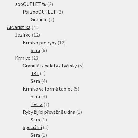
2
produkty
zooOUTLET %
2
produkty
2
Psí zooOUTLET
2
2
produkty
Granule
2
41
produkty
Akvaristika
41
produktů
12
Jezírko
12
produktů
12
Krmivo pro ryby
12
6
produktů
Sera
6
23
produktů
Krmivo
23
produktů
5
Granulát/ pelety / tyčinky
5
1
produktů
JBL
1
produkt
4
Sera
4
produkty
5
Krmivo ve formě tablet
5
3
produktů
Sera
3
produkty
1
Tetra
1
produkt
1
Ryby žijící převážně u dna
1
1
produkt
Sera
1
produkt
1
Speciální
1
1
produkt
Sera
1