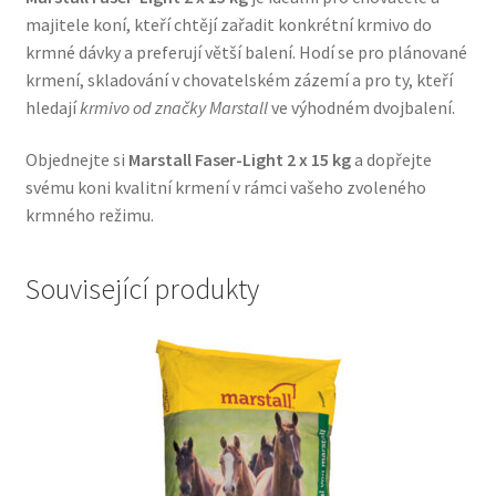
majitele koní, kteří chtějí zařadit konkrétní krmivo do
Veterinární dieta pro psy
krmné dávky a preferují větší balení. Hodí se pro plánované
krmení, skladování v chovatelském zázemí a pro ty, kteří
Vodítka a obojky
hledají
krmivo od značky Marstall
ve výhodném dvojbalení.
Wolf of Wilderness
Objednejte si
Marstall Faser-Light 2 x 15 kg
a dopřejte
svému koni kvalitní krmení v rámci vašeho zvoleného
krmného režimu.
Související produkty