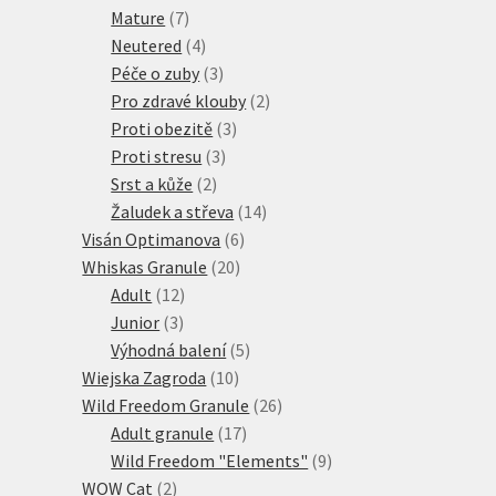
7
produktů
Mature
7
produktů
4
Neutered
4
produkty
3
Péče o zuby
3
produkty
2
Pro zdravé klouby
2
3
produkty
Proti obezitě
3
3
produkty
Proti stresu
3
2
produkty
Srst a kůže
2
produkty
14
Žaludek a střeva
14
6
produktů
Visán Optimanova
6
20
produktů
Whiskas Granule
20
12
produktů
Adult
12
3
produktů
Junior
3
produkty
5
Výhodná balení
5
10
produktů
Wiejska Zagroda
10
produktů
26
Wild Freedom Granule
26
17
produktů
Adult granule
17
produktů
9
Wild Freedom "Elements"
9
2
produktů
WOW Cat
2