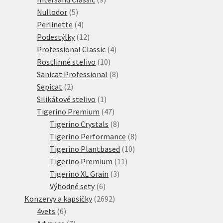
5
produktů
Nullodor
5
produktů
4
Perlinette
4
produkty
12
Podestýlky
12
produktů
4
Professional Classic
4
10
produkty
Rostlinné stelivo
10
produktů
8
Sanicat Professional
8
2
produktů
Sepicat
2
produkty
1
Silikátové stelivo
1
produkt
47
Tigerino Premium
47
produktů
8
Tigerino Crystals
8
produktů
8
Tigerino Performance
8
10
produktů
Tigerino Plantbased
10
11
produktů
Tigerino Premium
11
3
produktů
Tigerino XL Grain
3
6
produkty
Výhodné sety
6
produktů
2692
Konzervy a kapsičky
2692
6
produktů
4vets
6
produktů
7