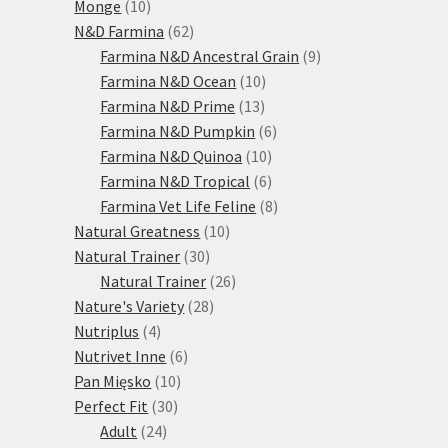
10
produktů
Monge
10
produktů
62
N&D Farmina
62
produktů
9
Farmina N&D Ancestral Grain
9
10
produktů
Farmina N&D Ocean
10
13
produktů
Farmina N&D Prime
13
produktů
6
Farmina N&D Pumpkin
6
10
produktů
Farmina N&D Quinoa
10
produktů
6
Farmina N&D Tropical
6
produktů
8
Farmina Vet Life Feline
8
10
produktů
Natural Greatness
10
30
produktů
Natural Trainer
30
produktů
26
Natural Trainer
26
28
produktů
Nature's Variety
28
4
produktů
Nutriplus
4
produkty
6
Nutrivet Inne
6
10
produktů
Pan Mięsko
10
30
produktů
Perfect Fit
30
24
produktů
Adult
24