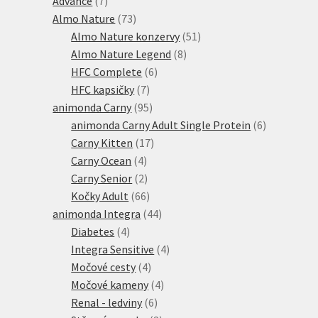
Advance
7
produktů
73
Almo Nature
73
produktů
51
Almo Nature konzervy
51
8
produktů
Almo Nature Legend
8
6
produktů
HFC Complete
6
7
produktů
HFC kapsičky
7
produktů
95
animonda Carny
95
produktů
6
animonda Carny Adult Single Protein
6
17
produktů
Carny Kitten
17
4
produktů
Carny Ocean
4
produkty
2
Carny Senior
2
produkty
66
Kočky Adult
66
produktů
44
animonda Integra
44
4
produktů
Diabetes
4
produkty
4
Integra Sensitive
4
4
produkty
Močové cesty
4
produkty
4
Močové kameny
4
6
produkty
Renal - ledviny
6