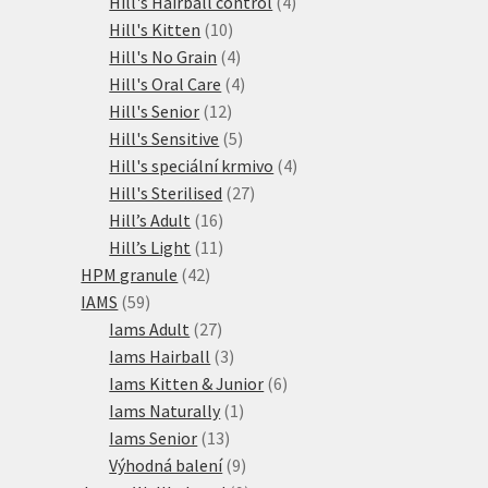
produktů
4
Hill's Hairball control
4
10
produkty
Hill's Kitten
10
produktů
4
Hill's No Grain
4
produkty
4
Hill's Oral Care
4
12
produkty
Hill's Senior
12
produktů
5
Hill's Sensitive
5
produktů
4
Hill's speciální krmivo
4
27
produkty
Hill's Sterilised
27
16
produktů
Hill’s Adult
16
produktů
11
Hill’s Light
11
42
produktů
HPM granule
42
59
produktů
IAMS
59
produktů
27
Iams Adult
27
produktů
3
Iams Hairball
3
produkty
6
Iams Kitten & Junior
6
1
produktů
Iams Naturally
1
13
produkt
Iams Senior
13
produktů
9
Výhodná balení
9