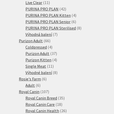
11
produktů
Live Clear
11
produktů
42
PURINA PRO PLAN
42
produktů
4
PURINA PRO PLAN Kitten
4
6
produkty
PURINA PRO PLAN Senior
6
produktů
8
PURINA PRO PLAN Sterilised
8
7
produktů
Výhodná balení
7
66
produktů
Purizon Adult
66
produktů
4
Coldpressed
4
produkty
37
Purizon Adult
37
produktů
4
Purizon Kitten
4
11
produkty
Single Meat
11
produktů
8
Výhodné balení
8
6
produktů
Rosie's Farm
6
6
produktů
Adult
6
produktů
107
Royal Canin
107
produktů
35
Royal Canin Breed
35
18
produktů
Royal Canin Care
18
produktů
26
Royal Canin Health
26