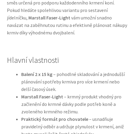
směs určená pro podporu každodenního krmení koní.
Pokud hledáte spolehlivou variantu pro sestavení
Bozita pro psy — Švédské krmivo s nordickou kvalitou
jídelníčku,
Marstall Faser-Light
vám umožní snadno
navázat na zaběhnutou rutinu a efektivně plánovat nákupy
Brit pro psy
krmiv díky výhodnému dvojbalení.
Granule pro psy
Hlavní vlastnosti
Natural Trainer pro psy — Italské krmivo s
přírodními složkami
Balení 2 x 15 kg
– pohodlné skladování a jednodušší
plánování spotřeby krmiva pro více krmení nebo
Happy Dog — Německá kvalita a přirozené složení
delší časový úsek.
Marstall Faser-Light
– krmný produkt vhodný pro
Hill’s pro psy
začlenění do krmné dávky podle potřeb koně a
zvoleného krmného režimu.
Hračky pro psy
Praktický formát pro chovatele
– usnadňuje
pravidelný odběr a udržuje plynulost v krmení, aniž
Konzervy a kapsičky pro psy