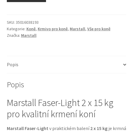
N&D Farmina pro kočky — Italské holistic krmivo
Odpočívadla pro kočky
SKU:
35016038193
Kategorie:
Koně
,
Krmivo pro koně
,
Marstall
,
Vše pro koně
Značka:
Marstall
Pamlsky pro kočky
Purizon pro kočky
Popis
Royal Canin pro kočky
Popis
Škrabadla pro kočky
Marstall Faser-Light 2 x 15 kg
Veterinární dieta pro kočky
pro kvalitní krmení koní
Vše pro psy — Krmivo, doplňky, vybavení
Marstall Faser-Light
v praktickém balení
2 x 15 kg
je krmná
Boudy a výběhy