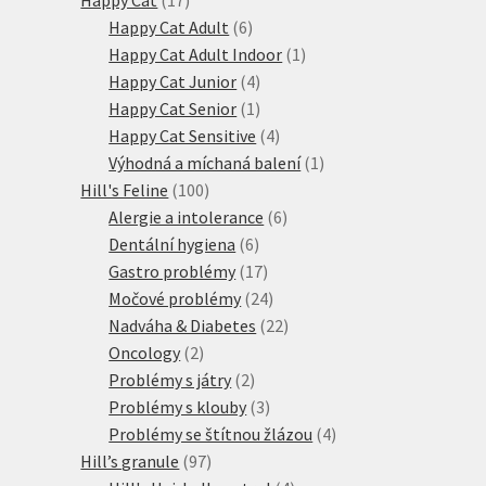
produktů
6
Happy Cat Adult
6
produktů
1
Happy Cat Adult Indoor
1
4
produkt
Happy Cat Junior
4
produkty
1
Happy Cat Senior
1
produkt
4
Happy Cat Sensitive
4
produkty
1
Výhodná a míchaná balení
1
100
produkt
Hill's Feline
100
produktů
6
Alergie a intolerance
6
6
produktů
Dentální hygiena
6
produktů
17
Gastro problémy
17
produktů
24
Močové problémy
24
produktů
22
Nadváha & Diabetes
22
2
produktů
Oncology
2
produkty
2
Problémy s játry
2
produkty
3
Problémy s klouby
3
produkty
4
Problémy se štítnou žlázou
4
97
produkty
Hill’s granule
97