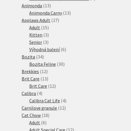
13
produktů
Animonda
13
produktů
13
Animonda Carny
13
27
produktů
Applaws Adult
27
15
produktů
Adult
15
produktů
3
Kitten
3
3
produkty
Senior
3
produkty
6
Výhodná balení
6
34
produktů
Bozita
34
produktů
30
Bozita Feline
30
12
produktů
Brekkies
12
produktů
13
Brit Care
13
produktů
12
Brit Care
12
4
produktů
Calibra
4
produkty
4
Calibra Cat Life
4
12
produkty
Carnilove granule
12
18
produktů
Cat Chow
18
6
produktů
Adult
6
produktů
12
Adult Special Care
12