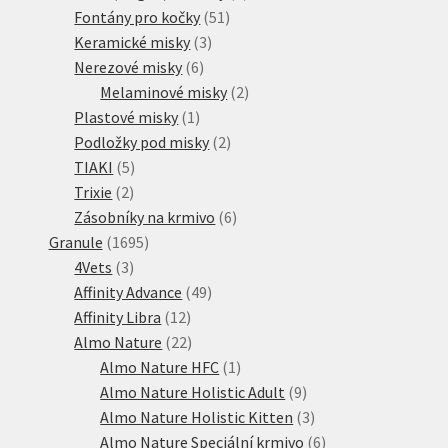
51
produkt
Fontány pro kočky
51
3
produktů
Keramické misky
3
6
produkty
Nerezové misky
6
produktů
2
Melaminové misky
2
1
produkty
Plastové misky
1
produkt
2
Podložky pod misky
2
5
produkty
TIAKI
5
2
produktů
Trixie
2
produkty
6
Zásobníky na krmivo
6
1695
produktů
Granule
1695
3
produktů
4Vets
3
produkty
49
Affinity Advance
49
12
produktů
Affinity Libra
12
produktů
22
Almo Nature
22
produktů
1
Almo Nature HFC
1
produkt
9
Almo Nature Holistic Adult
9
produktů
3
Almo Nature Holistic Kitten
3
produkty
6
Almo Nature Speciální krmivo
6