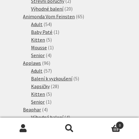
produktů
2
Střevní poruchy
2
produkty
20
Výhodné balení
20
produktů
65
Animonda Vom Feinsten
65
54
produktů
Adult
54
produktů
1
Baby Paté
1
5
produkt
Kitten
5
produktů
1
Mousse
1
4
produkt
Senior
4
96
produkty
Applaws
96
produktů
57
Adult
57
produktů
5
Balení k vyzkoušení
5
28
produktů
Kapsičky
28
5
produktů
Kitten
5
1
produktů
Senior
1
4
produkt
Beaphar
4
produkty
4
Výhodná balení
4
7
produkty
Best Nature
7
0
produktů
8
Hledat:
Hledat
Bezobilné konzervy
8