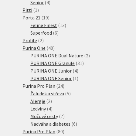
4
produktů
Senior
4
1
produkty
Pitti
1
produkt
19
Porta 21
19
produktů
13
Feline Finest
13
6
produktů
Superfood
6
2
produktů
Prolife
2
produkty
40
Purina One
40
produktů
2
PURINA ONE Dual Nature
2
31
produkty
PURINA ONE Granule
31
4
produktů
PURINA ONE Junior
4
produkty
1
PURINA ONE Senior
1
24
produkt
Purina Pro Plan
24
produktů
5
Žaludek a střeva
5
2
produktů
Alergie
2
produkty
4
Ledviny
4
produkty
7
Močové cesty
7
produktů
6
Nadváha a diabetes
6
80
produktů
Purina Pro Plan
80