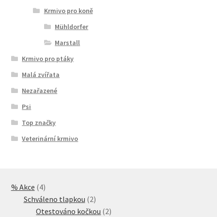
Krmivo pro koně
Mühldorfer
Marstall
Krmivo pro ptáky
Malá zvířata
Nezařazené
Psi
Top značky
Veterinární krmivo
4
% Akce
4
produkty
2
Schváleno tlapkou
2
produkty
2
Otestováno kočkou
2