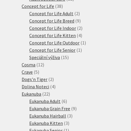
38
produktů
Concept for Life
38
produktů
2
Concept for Life Adult
2
produkty
9
Concept for Life Breed
9
produktů
2
Concept for Life Indoor
2
4
produkty
Concept for Life Kitten
4
produkty
1
Concept for Life Outdoor
1
1
produkt
Concept for Life Senior
1
15
produkt
Speciální výživa
15
12
produktů
Cosma
12
5
produktů
Crave
5
produktů
2
Dogs'n Tiger
2
produkty
4
Dolina Noteci
4
22
produkty
Eukanuba
22
produktů
6
Eukanuba Adult
6
produktů
9
Eukanuba Grain Free
9
3
produktů
Eukanuba Hairball
3
3
produkty
Eukanuba Kitten
3
1
produkty
Eukanuba Senior
1