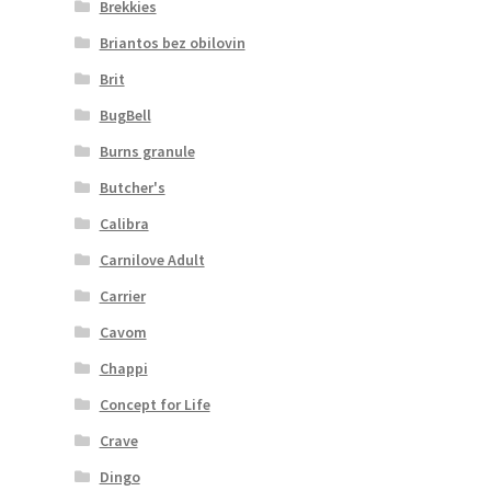
Brekkies
Briantos bez obilovin
Brit
BugBell
Burns granule
Butcher's
Calibra
Carnilove Adult
Carrier
Cavom
Chappi
Concept for Life
Crave
Dingo