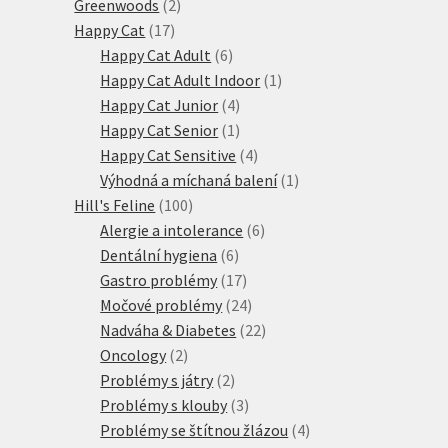
2
produkty
Greenwoods
2
17
produkty
Happy Cat
17
produktů
6
Happy Cat Adult
6
produktů
1
Happy Cat Adult Indoor
1
4
produkt
Happy Cat Junior
4
produkty
1
Happy Cat Senior
1
produkt
4
Happy Cat Sensitive
4
produkty
1
Výhodná a míchaná balení
1
100
produkt
Hill's Feline
100
produktů
6
Alergie a intolerance
6
6
produktů
Dentální hygiena
6
produktů
17
Gastro problémy
17
produktů
24
Močové problémy
24
produktů
22
Nadváha & Diabetes
22
2
produktů
Oncology
2
produkty
2
Problémy s játry
2
produkty
3
Problémy s klouby
3
produkty
4
Problémy se štítnou žlázou
4