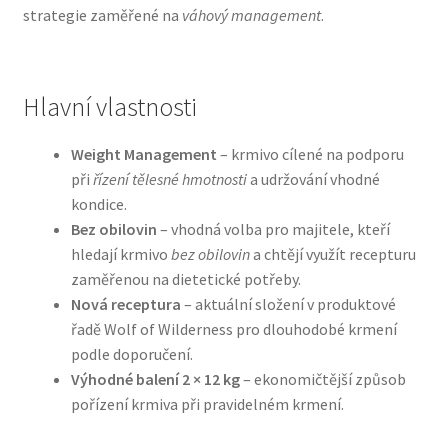
strategie zaměřené na
váhový management
.
N&D Farmina pro psy — Italské holistic krmivo
Hlavní vlastnosti
Oblečky pro psy
Weight Management
– krmivo cílené na podporu
Pamlsky pro psy
při
řízení tělesné hmotnosti
a udržování vhodné
kondice.
Pelíšky pro psy
Bez obilovin
– vhodná volba pro majitele, kteří
hledají krmivo
bez obilovin
a chtějí využít recepturu
Ortopedické pelíšky
zaměřenou na dietetické potřeby.
Nová receptura
– aktuální složení v produktové
Přepravky pro psy
řadě Wolf of Wilderness pro dlouhodobé krmení
podle doporučení.
Purizon pro psy — Vysoký obsah masa, bez obilovin
Výhodné balení 2 × 12 kg
– ekonomičtější způsob
pořízení krmiva při pravidelném krmení.
Royal Canin pro psy