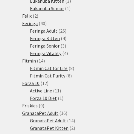
3
produkty
Eukanuba Kitten
3
1
produkty
Eukanuba Senior
1
2
produkt
Felix
2
produkty
40
Feringa
40
produktů
26
Feringa Adult
26
produktů
4
Feringa Kitten
4
3
produkty
Feringa Senior
3
produkty
4
Feringa Vitality
4
14
produkty
Fitmin
14
produktů
8
Fitmin Cat for Life
8
6
produktů
Fitmin Cat Purity
6
12
produktů
Forza 10
12
produktů
11
Active Line
11
produktů
1
Forza 10 Diet
1
9
produkt
Friskies
9
produktů
16
GranataPet Adult
16
produktů
14
GranataPet Adult
14
produktů
2
GranataPet Kitten
2