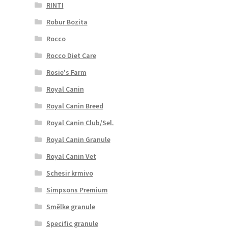
RINTI
Robur Bozita
Rocco
Rocco Diet Care
Rosie's Farm
Royal Canin
Royal Canin Breed
Royal Canin Club/Sel.
Royal Canin Granule
Royal Canin Vet
Schesir krmivo
Simpsons Premium
Smělke granule
Specific granule