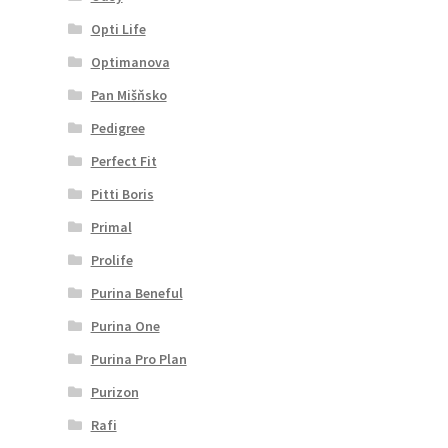
Opti Life
Optimanova
Pan Mišňsko
Pedigree
Perfect Fit
Pitti Boris
Primal
Prolife
Purina Beneful
Purina One
Purina Pro Plan
Purizon
Rafi