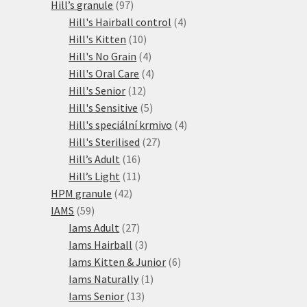
97
produkty
Hill’s granule
97
produktů
4
Hill's Hairball control
4
10
produkty
Hill's Kitten
10
produktů
4
Hill's No Grain
4
produkty
4
Hill's Oral Care
4
12
produkty
Hill's Senior
12
produktů
5
Hill's Sensitive
5
produktů
4
Hill's speciální krmivo
4
27
produkty
Hill's Sterilised
27
16
produktů
Hill’s Adult
16
produktů
11
Hill’s Light
11
42
produktů
HPM granule
42
59
produktů
IAMS
59
produktů
27
Iams Adult
27
produktů
3
Iams Hairball
3
produkty
6
Iams Kitten & Junior
6
1
produktů
Iams Naturally
1
13
produkt
Iams Senior
13