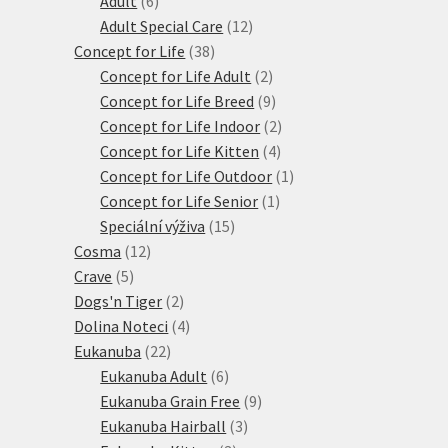
Adult
6
produktů
12
Adult Special Care
12
38
produktů
Concept for Life
38
produktů
2
Concept for Life Adult
2
produkty
9
Concept for Life Breed
9
produktů
2
Concept for Life Indoor
2
4
produkty
Concept for Life Kitten
4
produkty
1
Concept for Life Outdoor
1
1
produkt
Concept for Life Senior
1
15
produkt
Speciální výživa
15
12
produktů
Cosma
12
5
produktů
Crave
5
produktů
2
Dogs'n Tiger
2
produkty
4
Dolina Noteci
4
22
produkty
Eukanuba
22
produktů
6
Eukanuba Adult
6
produktů
9
Eukanuba Grain Free
9
3
produktů
Eukanuba Hairball
3