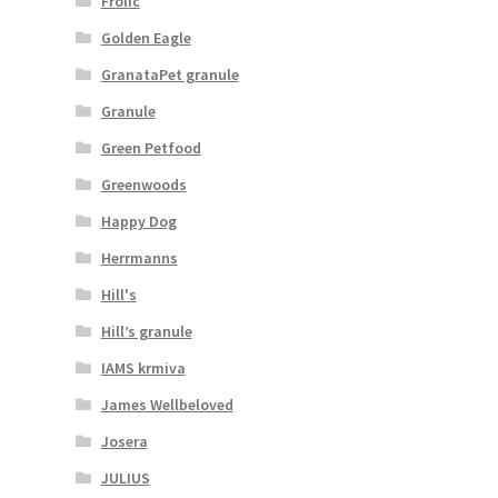
Frolic
Golden Eagle
GranataPet granule
Granule
Green Petfood
Greenwoods
Happy Dog
Herrmanns
Hill's
Hill’s granule
IAMS krmiva
James Wellbeloved
Josera
JULIUS