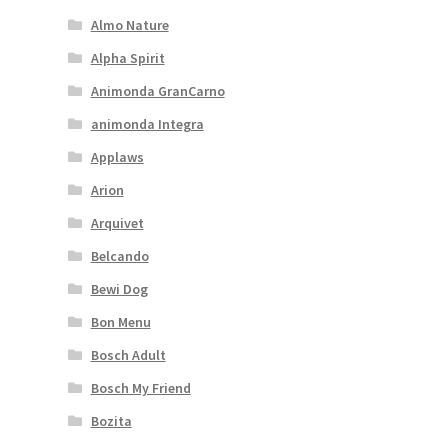
Almo Nature
Alpha Spirit
Animonda GranCarno
animonda Integra
Applaws
Arion
Arquivet
Belcando
Bewi Dog
Bon Menu
Bosch Adult
Bosch My Friend
Bozita