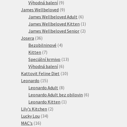
produktů
9
Výhodná balení
9
produktů
9
James Wellbeloved
9
produktů
6
James Wellbeloved Adult
6
produktů
1
James Wellbeloved Kitten
1
2
produkt
James Wellbeloved Senior
2
36
produkty
Josera
36
produktů
4
Bezobilninové
4
7
produkty
Kitten
7
produktů
13
Speciální krmivo
13
6
produktů
Výhodná balení
6
produktů
10
Kattovit Feline Diet
10
15
produktů
Leonardo
15
produktů
8
Leonardo Adult
8
produktů
6
Leonardo Adult bez obilovin
6
1
produktů
Leonardo Kitten
1
2
produkt
Lily's Kitchen
2
34
produkty
Lucky Lou
34
16
produktů
MAC's
16