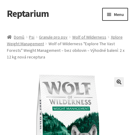
Reptarium
Přeskočit
Přejít
Menu
na
k
navigaci
obsahu
Úvodní stránka
webu
Domů
Psi
Granule pro psy
Wolf of Wilderness
Xplore
Weight Management
Wolf of Wilderness "Explore The Vast
Košík
Forests" Weight Management – bez obilovin – Výhodné balení: 2 x
12 kg nová receptura
Malá zvířata — Klece, krmivo, vybavení
Můj účet
Obchod
Pokladna
Vše pro kočky