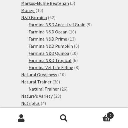
produktů
5
Markus-Mühle Beutenah
5
10
produktů
Monge
10
produktů
62
N&D Farmina
62
produktů
9
Farmina N&D Ancestral Grain
9
10
produktů
Farmina N&D Ocean
10
13
produktů
Farmina N&D Prime
13
produktů
6
Farmina N&D Pumpkin
6
10
produktů
Farmina N&D Quinoa
10
produktů
6
Farmina N&D Tropical
6
produktů
8
Farmina Vet Life Feline
8
10
produktů
Natural Greatness
10
30
produktů
Natural Trainer
30
produktů
26
Natural Trainer
26
28
produktů
Nature's Variety
28
4
produktů
Nutriplus
4
produkty
6
Nutrivet Inne
6
0
10
produktů
Pan Mięsko
10
Hledat:
Hledat
30
produktů
Perfect Fit
30