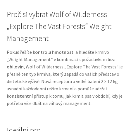
Veterinární dieta pro psy
Proč si vybrat Wolf of Wilderness
Vodítka a obojky
„Explore The Vast Forests“ Weight
Management
Wolf of Wilderness
Pokud řešíte
kontrolu hmotnosti
a hledáte krmivo
„Weight Management“ v kombinaci s požadavkem
bez
obilovin
, Wolf of Wilderness „Explore The Vast Forests“ je
přesně ten typ krmiva, který zapadá do vašich představ o
dietetické výživě. Nová receptura a velké balení 2 × 12 kg
usnadní každodenní režim krmení a pomůže udržet
konzistentní přístup k tomu, jak krmit psa v období, kdy je
potřeba více dbát na váhový management.
Ideální pro