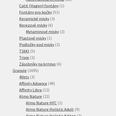
1
produktů
Catit (Hagen) fontány
1
51
produkt
Fontány pro kočky
51
3
produktů
Keramické misky
3
6
produkty
Nerezové misky
6
produktů
2
Melaminové misky
2
1
produkty
Plastové misky
1
produkt
2
Podložky pod misky
2
5
produkty
TIAKI
5
2
produktů
Trixie
2
produkty
6
Zásobníky na krmivo
6
1695
produktů
Granule
1695
3
produktů
4Vets
3
produkty
49
Affinity Advance
49
12
produktů
Affinity Libra
12
produktů
22
Almo Nature
22
produktů
1
Almo Nature HFC
1
produkt
9
Almo Nature Holistic Adult
9
produktů
3
Almo Nature Holistic Kitten
3