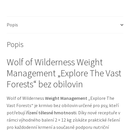
Bozita pro psy — Švédské krmivo s nordickou kvalitou
Popis
Brit pro psy
Popis
Granule pro psy
Wolf of Wilderness Weight
Natural Trainer pro psy — Italské krmivo s
přírodními složkami
Management „Explore The Vast
Forests“ bez obilovin
Happy Dog — Německá kvalita a přirozené složení
Wolf of Wilderness
Weight Management
„Explore The
Hill’s pro psy
Vast Forests“ je krmivo bez obilovin určené pro psy, kteří
potřebují
řízení tělesné hmotnosti
. Díky nové receptuře v
Hračky pro psy
rámci výhodného balení 2 × 12 kg získáte praktické řešení
pro každodenní krmení a současně podporu nutriční
Konzervy a kapsičky pro psy