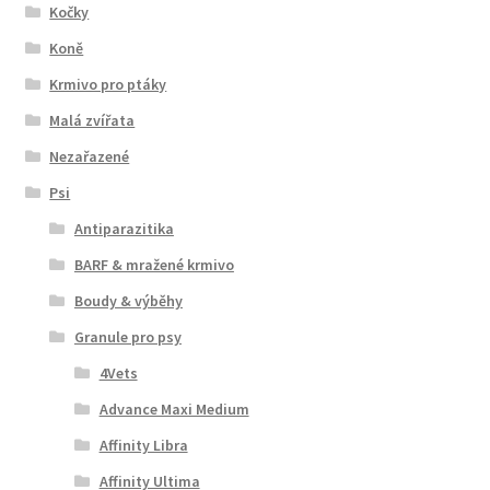
Kočky
Koně
Krmivo pro ptáky
Malá zvířata
Nezařazené
Psi
Antiparazitika
BARF & mražené krmivo
Boudy & výběhy
Granule pro psy
4Vets
Advance Maxi Medium
Affinity Libra
Affinity Ultima