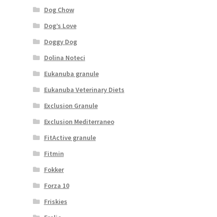
Dog Chow
Dog’s Love
Doggy Dog
Dolina Noteci
Eukanuba granule
Eukanuba Veterinary Diets
Exclusion Granule
Exclusion Mediterraneo
FitActive granule
Fitmin
Fokker
Forza 10
Friskies