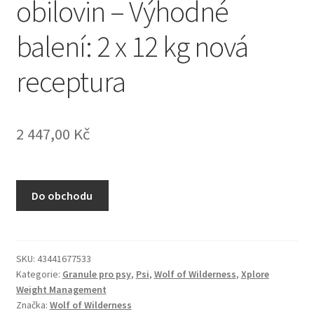
obilovin – Výhodné
N&D Farmina pro kočky — Italské holistic krmivo
balení: 2 x 12 kg nová
Odpočívadla pro kočky
receptura
Pamlsky pro kočky
Purizon pro kočky
2 447,00
Kč
Royal Canin pro kočky
Do obchodu
Škrabadla pro kočky
Veterinární dieta pro kočky
SKU:
43441677533
Vše pro psy — Krmivo, doplňky, vybavení
Kategorie:
Granule pro psy
,
Psi
,
Wolf of Wilderness
,
Xplore
Weight Management
Značka:
Wolf of Wilderness
Boudy a výběhy