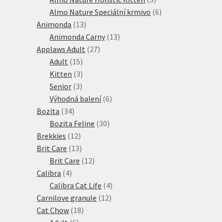
produkty
6
Almo Nature Speciální krmivo
6
13
produktů
Animonda
13
produktů
13
Animonda Carny
13
27
produktů
Applaws Adult
27
15
produktů
Adult
15
produktů
3
Kitten
3
3
produkty
Senior
3
produkty
6
Výhodná balení
6
34
produktů
Bozita
34
produktů
30
Bozita Feline
30
12
produktů
Brekkies
12
produktů
13
Brit Care
13
produktů
12
Brit Care
12
4
produktů
Calibra
4
produkty
4
Calibra Cat Life
4
12
produkty
Carnilove granule
12
18
produktů
Cat Chow
18
6
produktů