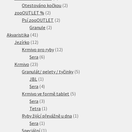
produkty
2
Otestováno kočkou
2
2
produkty
zooOUTLET %
2
produkty
2
Psí zooOUTLET
2
2
produkty
Granule
2
41
produkty
Akvaristika
41
produktů
12
Jezírko
12
produktů
12
Krmivo pro ryby
12
6
produktů
Sera
6
23
produktů
Krmivo
23
produktů
5
Granulát/ pelety / tyčinky
5
1
produktů
JBL
1
produkt
4
Sera
4
produkty
5
Krmivo ve formě tablet
5
3
produktů
Sera
3
produkty
1
Tetra
1
produkt
1
Ryby žijící převážně u dna
1
1
produkt
Sera
1
produkt
1
Speciální
1