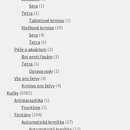
1
produkt
Sera
1
1
produkt
Tetra
1
produkt
1
Tabletové krmivo
1
10
produkt
Vločkové krmivo
10
4
produktů
Sera
4
produkty
6
Tetra
6
produktů
2
Péče o akvárium
2
produkty
1
Boj proti řasám
1
1
produkt
Tetra
1
produkt
1
Úprava vody
1
4
produkt
Vše pro želvy
4
produkty
4
Krmivo pro želvy
4
5582
produkty
Kočky
5582
produktů
1
Antiparazitika
1
1
produkt
Frontline
1
104
produkt
Fontány
104
produktů
27
Automatická krmítka
27
produktů
22
Automatická krmítka
22