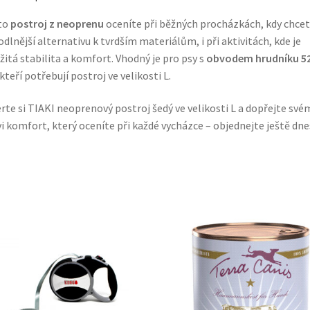
to
postroj z neoprenu
oceníte při běžných procházkách, kdy chce
dlnější alternativu k tvrdším materiálům, i při aktivitách, kde je
žitá stabilita a komfort. Vhodný je pro psy s
obvodem hrudníku 5
 kteří potřebují postroj ve velikosti L.
rte si TIAKI neoprenový postroj šedý ve velikosti L a dopřejte své
i komfort, který oceníte při každé vycházce – objednejte ještě dne