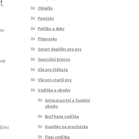
t
Oblečky
Pamlsky
Pelíšky a deky
ou
Přepravky
Smart doplňky pro psy
Speciální krmivo
dné
Vše pro štěňata
Vše pro starší psy
Vodítka a obojky
Antiparazitní a funkční
obojky
BioThane vodítka
Doplňky na procházku
lšími
Flexi vodítka