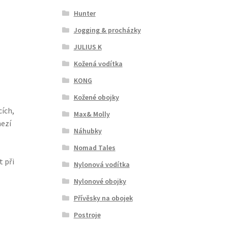
Hunter
Jogging & procházky
JULIUS K
Kožená vodítka
KONG
Kožené obojky
ích,
Max& Molly
mezí
Náhubky
Nomad Tales
 při
Nylonová vodítka
Nylonové obojky
Přívěsky na obojek
Postroje