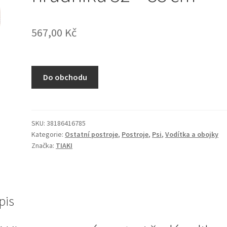
567,00
Kč
Do obchodu
SKU:
38186416785
Kategorie:
Ostatní postroje
,
Postroje
,
Psi
,
Vodítka a obojky
Značka:
TIAKI
pis