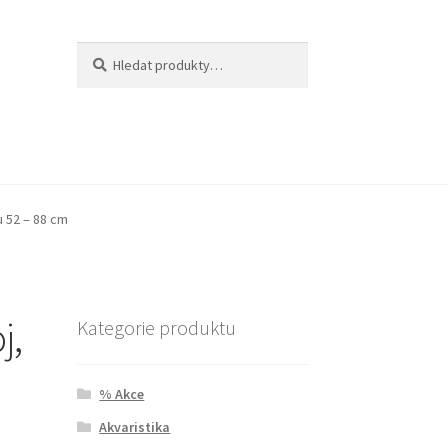
Hledat:
Hledat
u 52 – 88 cm
j,
Kategorie produktu
% Akce
Akvaristika