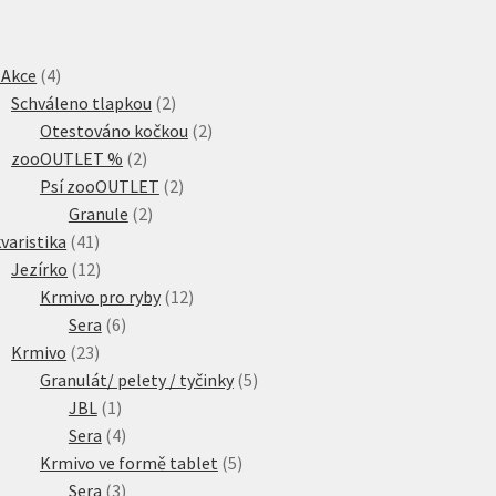
4
 Akce
4
produkty
2
Schváleno tlapkou
2
produkty
2
Otestováno kočkou
2
2
produkty
zooOUTLET %
2
produkty
2
Psí zooOUTLET
2
2
produkty
Granule
2
41
produkty
varistika
41
produktů
12
Jezírko
12
produktů
12
Krmivo pro ryby
12
6
produktů
Sera
6
23
produktů
Krmivo
23
produktů
5
Granulát/ pelety / tyčinky
5
1
produktů
JBL
1
produkt
4
Sera
4
produkty
5
Krmivo ve formě tablet
5
3
produktů
Sera
3