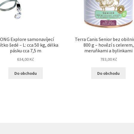
ONG Explore samonavíjecí
Terra Canis Senior bez obilni
ítko šedé – L: cca 50 kg, délka
800 g – hovězí s celerem,
pásku cca 7,5 m
meruňkami a bylinkami
634,00
Kč
783,00
Kč
Do obchodu
Do obchodu