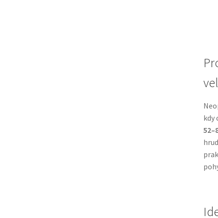
Pr
vel
Neop
kdy 
52–
hrud
prak
pohy
Id