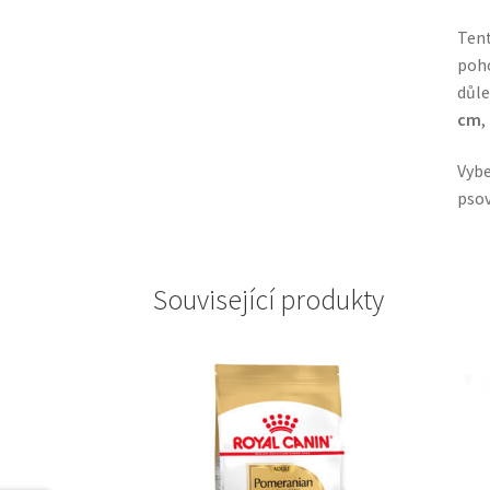
Ten
poho
důle
cm
,
Vybe
psov
Související produkty