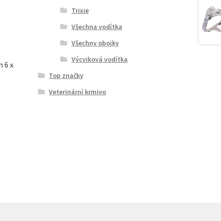
Trixie
Všechna vodítka
Všechny obojky
Výcviková vodítka
n 6 x
Top značky
Veterinární krmivo