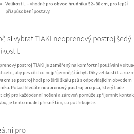
Velikost L
– vhodné pro
obvod hrudníku 52–88 cm
, pro lepší
přizpůsobení postavy.
oč si vybrat TIAKI neoprenový postroj šedý
ikost L
renový postroj TIAKI je zaměřený na komfortní používání v situac
chcete, aby pes cítil co nejpříjemnější úchyt. Díky velikosti L a roz
88 cm
se postroj hodí pro širší škálu psů s odpovídajícím obvodem
níku. Pokud hledáte
neoprenový postroj pro psa
, který bude
tický pro každodenní nošení a zároveň pomůže zpříjemnit kontakt
bu, je tento model přesně tím, co potřebujete.
eální pro