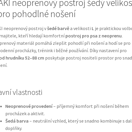
AKI neoprenový postroj šedý velikos
pro pohodlné nošení
I neoprenový postroj v
šedé barvě
a velikosti
L
je praktickou volb
majitele, kteří hledají komfortní
postroj pro psa z neoprenu
.
renový materiál pomáhá zlepšit pohodlí při nošení a hodí se pro
odenní procházky, trénink i běžné používání. Díky nastavení pro
od hrudníku 52–88 cm
poskytuje postroj nositeli prostor pro sna
ení.
avní vlastnosti
Neoprenové provedení
– příjemný komfort při nošení během
procházek a aktivit.
Šedá barva
– neutrální vzhled, který se snadno kombinuje s da
doplňky.