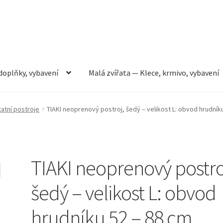
doplňky, vybavení
Malá zvířata — Klece, krmivo, vybavení
rmivo, vybavení
Můj účet
Obchod
Pokladna
Vše pro kočky
atní postroje
TIAKI neoprenový postroj, šedý – velikost L: obvod hrudník
TIAKI neoprenový postro
šedý – velikost L: obvod
hrudníku 52 – 88 cm