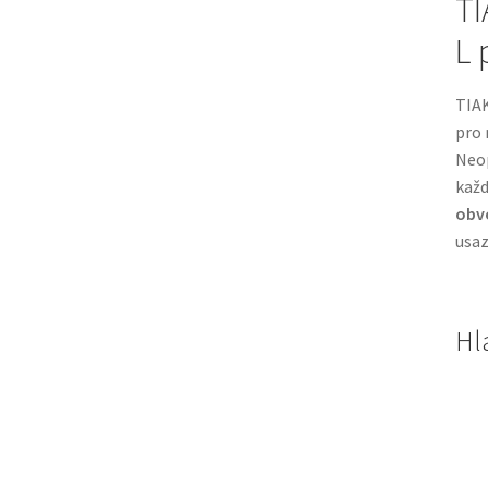
TI
L 
TIAK
pro 
Neop
každ
obv
usaz
Hl