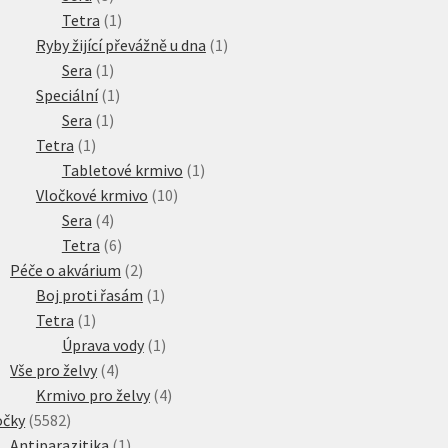
produkty
1
Tetra
1
produkt
1
Ryby žijící převážně u dna
1
1
produkt
Sera
1
produkt
1
Speciální
1
1
produkt
Sera
1
1
produkt
Tetra
1
produkt
1
Tabletové krmivo
1
10
produkt
Vločkové krmivo
10
4
produktů
Sera
4
produkty
6
Tetra
6
produktů
2
Péče o akvárium
2
produkty
1
Boj proti řasám
1
1
produkt
Tetra
1
produkt
1
Úprava vody
1
4
produkt
Vše pro želvy
4
produkty
4
Krmivo pro želvy
4
5582
produkty
očky
5582
produktů
1
Antiparazitika
1