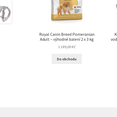
Royal Canin Breed Pomeranian
K
Adult – výhodné balení 2 x 3 kg
vod
1 189,00
Kč
Do obchodu