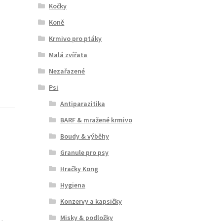
Kočky
Koně
Krmivo pro ptáky
Malá zvířata
Nezařazené
Psi
Antiparazitika
BARF & mražené krmivo
Boudy & výběhy
Granule pro psy
Hračky Kong
Hygiena
Konzervy a kapsičky
Misky & podložky