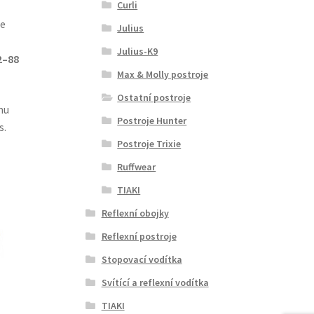
Curli
te
Julius
Julius-K9
2–88
Max & Molly postroje
Ostatní postroje
mu
Postroje Hunter
s.
Postroje Trixie
Ruffwear
TIAKI
Reflexní obojky
Reflexní postroje
Stopovací vodítka
Svítící a reflexní vodítka
TIAKI