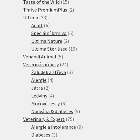
produktů
15
Taste of the Wild
15
produktů
2
Thrive PremiumPlus
2
33
produkty
Ultima
33
produktů
6
Adult
6
produktů
6
Speciální krmivo
6
2
produktů
Ultima Nature
2
produkty
19
Ultima Sterilised
19
5
produktů
Venandi Animal
5
produktů
24
Veterinární diety
24
produktů
3
Žaludek a střeva
3
4
produkty
Alergie
4
2
produkty
Játra
2
produkty
4
Ledviny
4
produkty
6
Močové cesty
6
produktů
5
Nadváha & diabetes
5
75
produktů
Veterinary & Expert
75
produktů
9
Alergie a intolerance
9
3
produktů
Diabetes
3