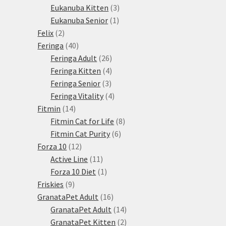
3
produkty
Eukanuba Kitten
3
1
produkty
Eukanuba Senior
1
2
produkt
Felix
2
produkty
40
Feringa
40
produktů
26
Feringa Adult
26
produktů
4
Feringa Kitten
4
3
produkty
Feringa Senior
3
produkty
4
Feringa Vitality
4
14
produkty
Fitmin
14
produktů
8
Fitmin Cat for Life
8
6
produktů
Fitmin Cat Purity
6
12
produktů
Forza 10
12
produktů
11
Active Line
11
produktů
1
Forza 10 Diet
1
9
produkt
Friskies
9
produktů
16
GranataPet Adult
16
produktů
14
GranataPet Adult
14
produktů
2
GranataPet Kitten
2