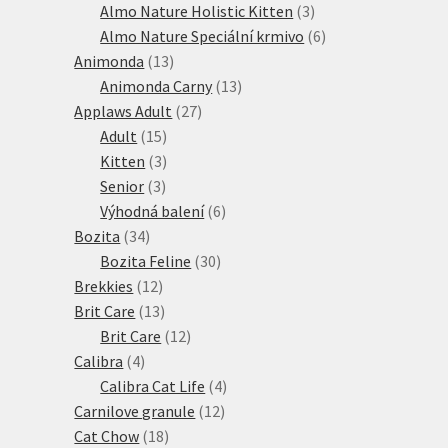
produktů
3
Almo Nature Holistic Kitten
3
produkty
6
Almo Nature Speciální krmivo
6
13
produktů
Animonda
13
produktů
13
Animonda Carny
13
27
produktů
Applaws Adult
27
15
produktů
Adult
15
produktů
3
Kitten
3
3
produkty
Senior
3
produkty
6
Výhodná balení
6
34
produktů
Bozita
34
produktů
30
Bozita Feline
30
12
produktů
Brekkies
12
produktů
13
Brit Care
13
produktů
12
Brit Care
12
4
produktů
Calibra
4
produkty
4
Calibra Cat Life
4
12
produkty
Carnilove granule
12
18
produktů
Cat Chow
18