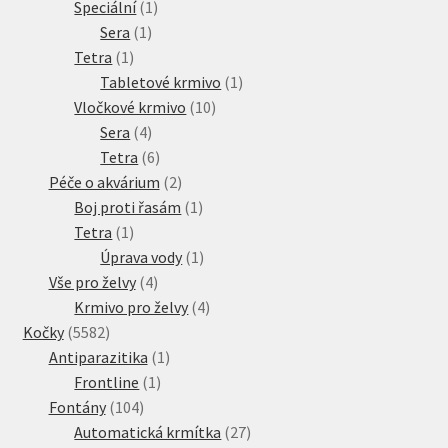
produkt
1
Speciální
1
1
produkt
Sera
1
1
produkt
Tetra
1
produkt
1
Tabletové krmivo
1
10
produkt
Vločkové krmivo
10
4
produktů
Sera
4
produkty
6
Tetra
6
produktů
2
Péče o akvárium
2
produkty
1
Boj proti řasám
1
1
produkt
Tetra
1
produkt
1
Úprava vody
1
4
produkt
Vše pro želvy
4
produkty
4
Krmivo pro želvy
4
5582
produkty
Kočky
5582
produktů
1
Antiparazitika
1
1
produkt
Frontline
1
104
produkt
Fontány
104
produktů
27
Automatická krmítka
27