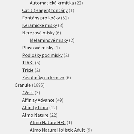
produktů
22
Automatická krmítka
22
1
produktů
Catit (Hagen) fontány
1
51
produkt
Fontány pro kočky
51
3
produktů
Keramické misky
3
6
produkty
Nerezové misky
6
produktů
2
Melaminové misky
2
1
produkty
Plastové misky
1
produkt
2
Podložky pod misky
2
5
produkty
TIAKI
5
2
produktů
Trixie
2
produkty
6
Zásobníky na krmivo
6
1695
produktů
Granule
1695
3
produktů
4Vets
3
produkty
49
Affinity Advance
49
12
produktů
Affinity Libra
12
produktů
22
Almo Nature
22
produktů
1
Almo Nature HFC
1
produkt
9
Almo Nature Holistic Adult
9