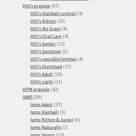
97
produkty
Hill’s granule
97
produktů
4
Hill's Hairball control
4
10
produkty
Hill's Kitten
10
produktů
4
Hill's No Grain
4
produkty
4
Hill's Oral Care
4
12
produkty
Hill's Senior
12
produktů
5
Hill's Sensitive
5
produktů
4
Hill's speciální krmivo
4
27
produkty
Hill's Sterilised
27
16
produktů
Hill’s Adult
16
produktů
11
Hill’s Light
11
42
produktů
HPM granule
42
59
produktů
IAMS
59
produktů
27
Iams Adult
27
produktů
3
Iams Hairball
3
produkty
6
Iams Kitten & Junior
6
1
produktů
Iams Naturally
1
13
produkt
Iams Senior
13