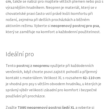
cm
, takže se nabízí pro majitele větších plemen nebo psů s
Veterinární dieta pro psy
výraznějším hrudníkem. Neopren je materiál, který se v
chovatelské praxi často volí právě kvůli komfortu při
Vodítka a obojky
nošení, zejména při delších procházkách a běžném
aktivním režimu. Vyberte si
neoprenový postroj pro psa
,
který se zaměřuje na komfort a každodenní použitelnost.
Wolf of Wilderness
Ideální pro
Tento
postroj z neoprenu
využijete při každodenních
venčeních, když chcete psovi zajistit pohodlí a příjemný
kontakt s materiálem. Velikost XL s rozsahem
62–110 cm
je vhodná pro psy s větším obvodem hrudníku, u kterých je
správný výběr velikosti zásadní pro komfort i bezpečné
používání při procházce.
Zvažte
TIAKI neoprenový postroj šedý XL
a vyberte si