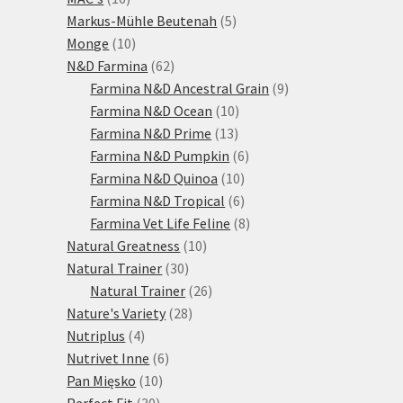
produktů
5
Markus-Mühle Beutenah
5
10
produktů
Monge
10
produktů
62
N&D Farmina
62
produktů
9
Farmina N&D Ancestral Grain
9
10
produktů
Farmina N&D Ocean
10
13
produktů
Farmina N&D Prime
13
produktů
6
Farmina N&D Pumpkin
6
10
produktů
Farmina N&D Quinoa
10
produktů
6
Farmina N&D Tropical
6
produktů
8
Farmina Vet Life Feline
8
10
produktů
Natural Greatness
10
30
produktů
Natural Trainer
30
produktů
26
Natural Trainer
26
28
produktů
Nature's Variety
28
4
produktů
Nutriplus
4
produkty
6
Nutrivet Inne
6
10
produktů
Pan Mięsko
10
30
produktů
Perfect Fit
30