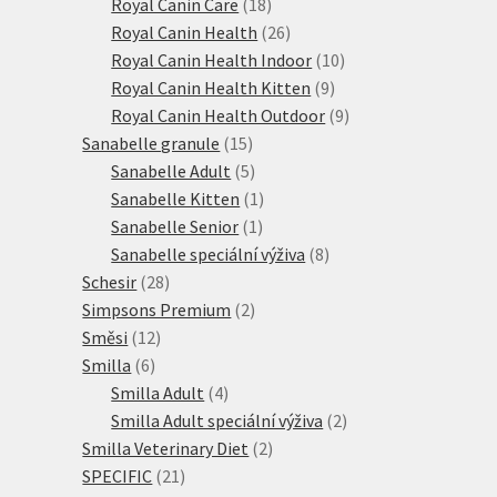
18
produktů
Royal Canin Care
18
produktů
26
Royal Canin Health
26
produktů
10
Royal Canin Health Indoor
10
9
produktů
Royal Canin Health Kitten
9
produktů
9
Royal Canin Health Outdoor
9
15
produktů
Sanabelle granule
15
produktů
5
Sanabelle Adult
5
produktů
1
Sanabelle Kitten
1
1
produkt
Sanabelle Senior
1
produkt
8
Sanabelle speciální výživa
8
28
produktů
Schesir
28
produktů
2
Simpsons Premium
2
12
produkty
Směsi
12
6
produktů
Smilla
6
produktů
4
Smilla Adult
4
produkty
2
Smilla Adult speciální výživa
2
2
produkty
Smilla Veterinary Diet
2
21
produkty
SPECIFIC
21