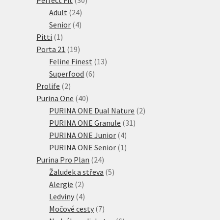
24
produktů
Adult
24
4
produktů
Senior
4
1
produkty
Pitti
1
produkt
19
Porta 21
19
produktů
13
Feline Finest
13
6
produktů
Superfood
6
2
produktů
Prolife
2
produkty
40
Purina One
40
produktů
2
PURINA ONE Dual Nature
2
31
produkty
PURINA ONE Granule
31
4
produktů
PURINA ONE Junior
4
produkty
1
PURINA ONE Senior
1
24
produkt
Purina Pro Plan
24
produktů
5
Žaludek a střeva
5
2
produktů
Alergie
2
produkty
4
Ledviny
4
produkty
7
Močové cesty
7