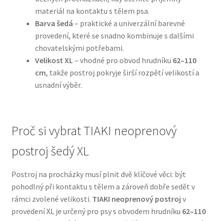
materiál na kontaktu s tělem psa.
Barva šedá
– praktické a univerzální barevné
N&D Farmina pro psy — Italské holistic krmivo
provedení, které se snadno kombinuje s dalšími
chovatelskými potřebami.
Oblečky pro psy
Velikost XL
– vhodné pro obvod hrudníku
62–110
cm
, takže postroj pokryje širší rozpětí velikostí a
Pamlsky pro psy
usnadní výběr.
Pelíšky pro psy
Proč si vybrat TIAKI neoprenový
Ortopedické pelíšky
postroj šedý XL
Přepravky pro psy
Postroj na procházky musí plnit dvě klíčové věci: být
Purizon pro psy — Vysoký obsah masa, bez obilovin
pohodlný při kontaktu s tělem a zároveň dobře sedět v
rámci zvolené velikosti.
TIAKI neoprenový postroj
v
Royal Canin pro psy
provedení XL je určený pro psy s obvodem hrudníku
62–110