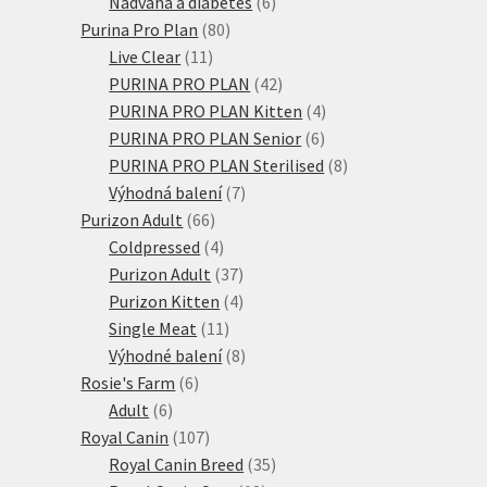
produktů
6
Nadváha a diabetes
6
80
produktů
Purina Pro Plan
80
11
produktů
Live Clear
11
produktů
42
PURINA PRO PLAN
42
produktů
4
PURINA PRO PLAN Kitten
4
6
produkty
PURINA PRO PLAN Senior
6
produktů
8
PURINA PRO PLAN Sterilised
8
7
produktů
Výhodná balení
7
66
produktů
Purizon Adult
66
produktů
4
Coldpressed
4
produkty
37
Purizon Adult
37
produktů
4
Purizon Kitten
4
11
produkty
Single Meat
11
produktů
8
Výhodné balení
8
6
produktů
Rosie's Farm
6
6
produktů
Adult
6
produktů
107
Royal Canin
107
produktů
35
Royal Canin Breed
35