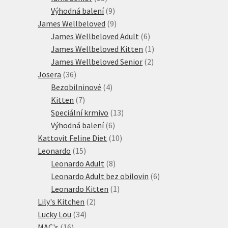
produktů
9
Výhodná balení
9
produktů
9
James Wellbeloved
9
produktů
6
James Wellbeloved Adult
6
produktů
1
James Wellbeloved Kitten
1
2
produkt
James Wellbeloved Senior
2
36
produkty
Josera
36
produktů
4
Bezobilninové
4
7
produkty
Kitten
7
produktů
13
Speciální krmivo
13
6
produktů
Výhodná balení
6
produktů
10
Kattovit Feline Diet
10
15
produktů
Leonardo
15
produktů
8
Leonardo Adult
8
produktů
6
Leonardo Adult bez obilovin
6
1
produktů
Leonardo Kitten
1
2
produkt
Lily's Kitchen
2
34
produkty
Lucky Lou
34
16
produktů
MAC's
16