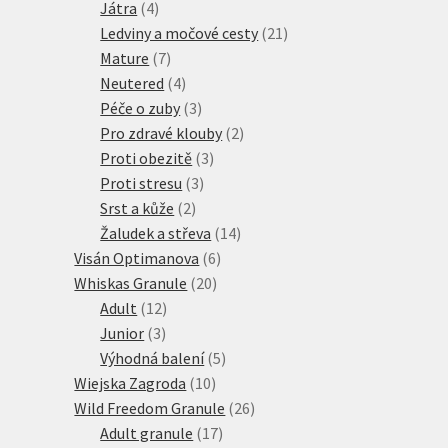
4
produkty
Játra
4
produkty
21
Ledviny a močové cesty
21
7
produktů
Mature
7
produktů
4
Neutered
4
produkty
3
Péče o zuby
3
produkty
2
Pro zdravé klouby
2
3
produkty
Proti obezitě
3
3
produkty
Proti stresu
3
2
produkty
Srst a kůže
2
produkty
14
Žaludek a střeva
14
6
produktů
Visán Optimanova
6
20
produktů
Whiskas Granule
20
12
produktů
Adult
12
3
produktů
Junior
3
produkty
5
Výhodná balení
5
10
produktů
Wiejska Zagroda
10
produktů
26
Wild Freedom Granule
26
17
produktů
Adult granule
17