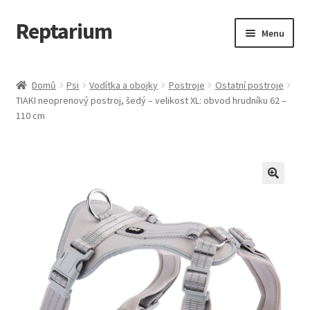
Reptarium
Přeskočit
Přejít
Menu
na
k
navigaci
obsahu
Úvodní stránka
webu
Domů
Psi
Vodítka a obojky
Postroje
Ostatní postroje
TIAKI neoprenový postroj, šedý – velikost XL: obvod hrudníku 62 –
Košík
110 cm
Malá zvířata — Klece, krmivo, vybavení
Můj účet
Obchod
Pokladna
Vše pro kočky