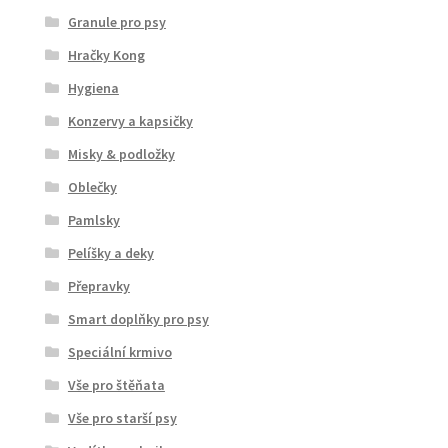
Granule pro psy
Hračky Kong
Hygiena
Konzervy a kapsičky
Misky & podložky
Oblečky
Pamlsky
Pelíšky a deky
Přepravky
Smart doplňky pro psy
Speciální krmivo
Vše pro štěňata
Vše pro starší psy