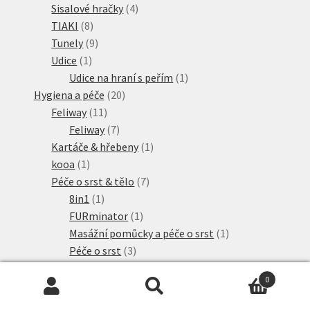
produkty
4
Sisalové hračky
4
8
produkty
TIAKI
8
produktů
9
Tunely
9
1
produktů
Udice
1
produkt
1
Udice na hraní s peřím
1
20
produkt
Hygiena a péče
20
11
produktů
Feliway
11
produktů
7
Feliway
7
produktů
1
Kartáče & hřebeny
1
1
produkt
kooa
1
produkt
7
Péče o srst & tělo
7
1
produktů
8in1
1
produkt
1
FURminator
1
produkt
1
Masážní pomůcky a péče o srst
1
3
produkt
Péče o srst
3
170
produkty
Kočkolit
170
0
produktů
1
Advance
1
Hledat:
Hledat
produkt
2
Almo Nature
2