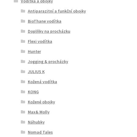
Vodítka a obojky
Antiparazitní a funkční obojky
BioThane vodítka
Doplňky na procházku
Flexi vodítka
Hunter
Jogging & procházky
JULIUS K
Kožená vodítka
KONG
Kožené obojky
Max& Molly
Náhubky
Nomad Tales