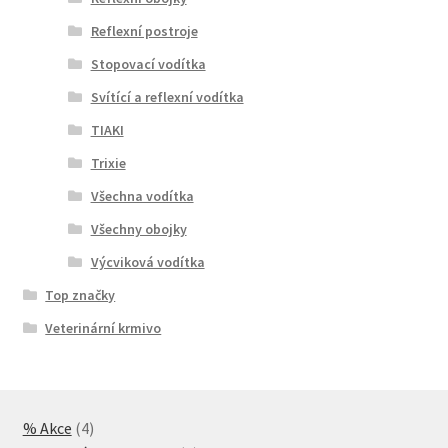
Reflexní postroje
Stopovací vodítka
Svítící a reflexní vodítka
TIAKI
Trixie
Všechna vodítka
Všechny obojky
Výcviková vodítka
Top značky
Veterinární krmivo
4
% Akce
4