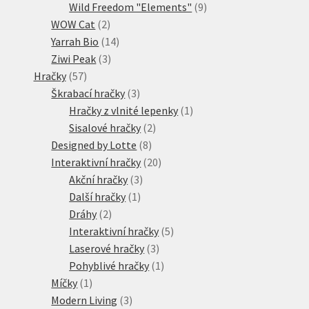
produktů
9
Wild Freedom "Elements"
9
2
produktů
WOW Cat
2
produkty
14
Yarrah Bio
14
3
produktů
Ziwi Peak
3
57
produkty
Hračky
57
produktů
3
Škrabací hračky
3
produkty
1
Hračky z vlnité lepenky
1
2
produkt
Sisalové hračky
2
8
produkty
Designed by Lotte
8
produktů
20
Interaktivní hračky
20
3
produktů
Akční hračky
3
1
produkty
Další hračky
1
2
produkt
Dráhy
2
produkty
5
Interaktivní hračky
5
3
produktů
Laserové hračky
3
produkty
1
Pohyblivé hračky
1
1
produkt
Míčky
1
produkt
3
Modern Living
3