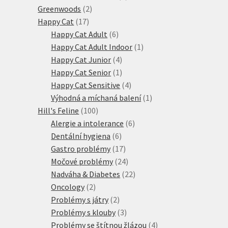
2
produkty
Greenwoods
2
17
produkty
Happy Cat
17
produktů
6
Happy Cat Adult
6
produktů
1
Happy Cat Adult Indoor
1
4
produkt
Happy Cat Junior
4
produkty
1
Happy Cat Senior
1
produkt
4
Happy Cat Sensitive
4
produkty
1
Výhodná a míchaná balení
1
100
produkt
Hill's Feline
100
produktů
6
Alergie a intolerance
6
6
produktů
Dentální hygiena
6
produktů
17
Gastro problémy
17
produktů
24
Močové problémy
24
produktů
22
Nadváha & Diabetes
22
2
produktů
Oncology
2
produkty
2
Problémy s játry
2
produkty
3
Problémy s klouby
3
produkty
4
Problémy se štítnou žlázou
4