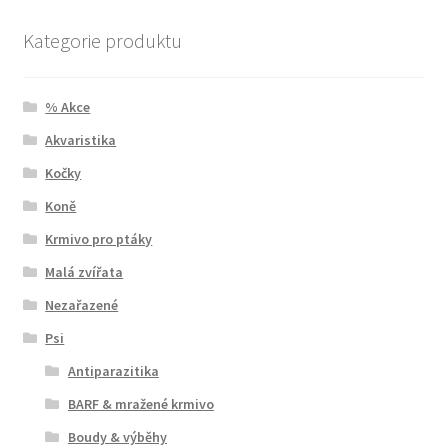
Kategorie produktu
% Akce
Akvaristika
Kočky
Koně
Krmivo pro ptáky
Malá zvířata
Nezařazené
Psi
Antiparazitika
BARF & mražené krmivo
Boudy & výběhy