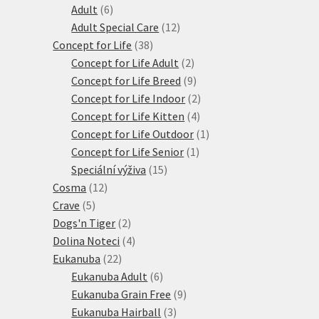
6
produktů
Adult
6
produktů
12
Adult Special Care
12
38
produktů
Concept for Life
38
produktů
2
Concept for Life Adult
2
produkty
9
Concept for Life Breed
9
produktů
2
Concept for Life Indoor
2
4
produkty
Concept for Life Kitten
4
produkty
1
Concept for Life Outdoor
1
1
produkt
Concept for Life Senior
1
15
produkt
Speciální výživa
15
12
produktů
Cosma
12
5
produktů
Crave
5
produktů
2
Dogs'n Tiger
2
produkty
4
Dolina Noteci
4
22
produkty
Eukanuba
22
produktů
6
Eukanuba Adult
6
produktů
9
Eukanuba Grain Free
9
3
produktů
Eukanuba Hairball
3