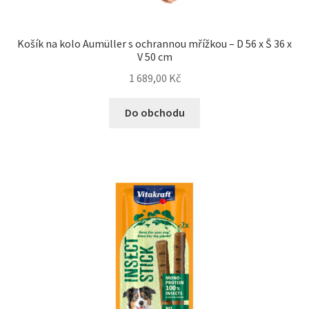
Košík na kolo Aumüller s ochrannou mřížkou – D 56 x Š 36 x
V 50 cm
1 689,00
Kč
Do obchodu