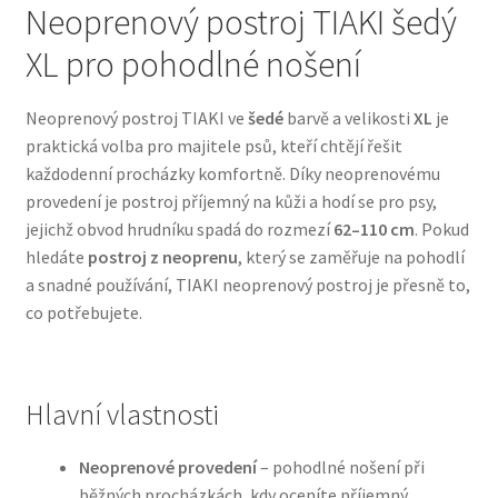
Neoprenový postroj TIAKI šedý
XL pro pohodlné nošení
Bozita pro psy — Švédské krmivo s nordickou kvalitou
Brit pro psy
Neoprenový postroj TIAKI ve
šedé
barvě a velikosti
XL
je
praktická volba pro majitele psů, kteří chtějí řešit
Granule pro psy
každodenní procházky komfortně. Díky neoprenovému
provedení je postroj příjemný na kůži a hodí se pro psy,
jejichž obvod hrudníku spadá do rozmezí
62–110 cm
. Pokud
Natural Trainer pro psy — Italské krmivo s
hledáte
postroj z neoprenu
, který se zaměřuje na pohodlí
přírodními složkami
a snadné používání, TIAKI neoprenový postroj je přesně to,
co potřebujete.
Happy Dog — Německá kvalita a přirozené složení
Hill’s pro psy
Hlavní vlastnosti
Hračky pro psy
Neoprenové provedení
– pohodlné nošení při
Konzervy a kapsičky pro psy
běžných procházkách, kdy oceníte příjemný