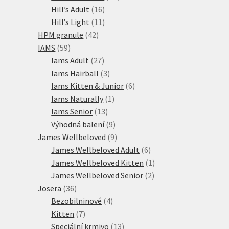
16
produktů
Hill’s Adult
16
produktů
11
Hill’s Light
11
42
produktů
HPM granule
42
59
produktů
IAMS
59
produktů
27
Iams Adult
27
produktů
3
Iams Hairball
3
produkty
6
Iams Kitten & Junior
6
1
produktů
Iams Naturally
1
13
produkt
Iams Senior
13
produktů
9
Výhodná balení
9
produktů
9
James Wellbeloved
9
produktů
6
James Wellbeloved Adult
6
produktů
1
James Wellbeloved Kitten
1
2
produkt
James Wellbeloved Senior
2
36
produkty
Josera
36
produktů
4
Bezobilninové
4
7
produkty
Kitten
7
produktů
13
Speciální krmivo
13