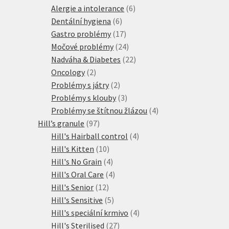
produktů
6
Alergie a intolerance
6
6
produktů
Dentální hygiena
6
produktů
17
Gastro problémy
17
produktů
24
Močové problémy
24
produktů
22
Nadváha & Diabetes
22
2
produktů
Oncology
2
produkty
2
Problémy s játry
2
produkty
3
Problémy s klouby
3
produkty
4
Problémy se štítnou žlázou
4
97
produkty
Hill’s granule
97
produktů
4
Hill's Hairball control
4
10
produkty
Hill's Kitten
10
produktů
4
Hill's No Grain
4
produkty
4
Hill's Oral Care
4
12
produkty
Hill's Senior
12
produktů
5
Hill's Sensitive
5
produktů
4
Hill's speciální krmivo
4
27
produkty
Hill's Sterilised
27