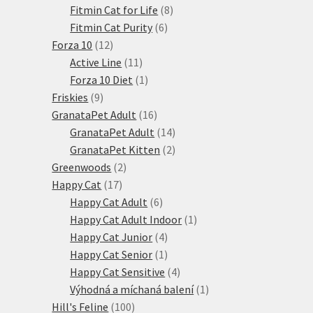
produktů
8
Fitmin Cat for Life
8
6
produktů
Fitmin Cat Purity
6
12
produktů
Forza 10
12
produktů
11
Active Line
11
produktů
1
Forza 10 Diet
1
9
produkt
Friskies
9
produktů
16
GranataPet Adult
16
produktů
14
GranataPet Adult
14
produktů
2
GranataPet Kitten
2
2
produkty
Greenwoods
2
17
produkty
Happy Cat
17
produktů
6
Happy Cat Adult
6
produktů
1
Happy Cat Adult Indoor
1
4
produkt
Happy Cat Junior
4
produkty
1
Happy Cat Senior
1
produkt
4
Happy Cat Sensitive
4
produkty
1
Výhodná a míchaná balení
1
100
produkt
Hill's Feline
100