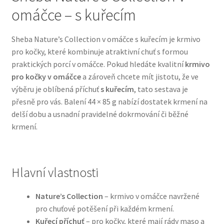
omáčce – s kuřecím
Bozita pro psy — Švédské krmivo s nordickou kvalitou
Sheba Nature’s Collection v omáčce s kuřecím je krmivo
Brit pro psy
pro kočky, které kombinuje atraktivní chuť s formou
praktických porcí v omáčce. Pokud hledáte kvalitní
krmivo
pro kočky v omáčce
a zároveň chcete mít jistotu, že ve
Granule pro psy
výběru je oblíbená příchuť
s kuřecím
, tato sestava je
přesně pro vás. Balení 44 × 85 g nabízí dostatek krmení na
Natural Trainer pro psy — Italské krmivo s
delší dobu a usnadní pravidelné dokrmování či běžné
přírodními složkami
krmení.
Happy Dog — Německá kvalita a přirozené složení
Hill’s pro psy
Hlavní vlastnosti
Hračky pro psy
Nature’s Collection
– krmivo v omáčce navržené
pro chuťové potěšení při každém krmení.
Kuřecí příchuť
– pro kočky, které mají rády maso a
Konzervy a kapsičky pro psy