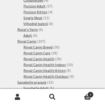
Coldpressed
4
produkty
37
Purizon Adult
37
produktů
4
Purizon Kitten
4
11
produkty
Single Meat
11
produktů
8
Výhodné balení
8
6
produktů
Rosie's Farm
6
6
produktů
Adult
6
produktů
107
Royal Canin
107
produktů
35
Royal Canin Breed
35
18
produktů
Royal Canin Care
18
produktů
26
Royal Canin Health
26
produktů
10
Royal Canin Health Indoor
10
9
produktů
Royal Canin Health Kitten
9
produktů
9
Royal Canin Health Outdoor
9
15
produktů
Sanabelle granule
15
produktů
5
Sanabelle Adult
5
produktů
1
Sanabelle Kitten
1
0
1
produkt
Sanabelle Senior
1
Hledat:
Hledat