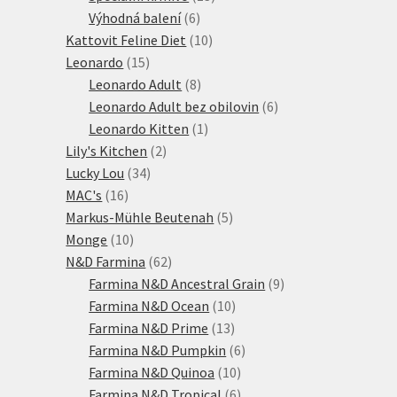
6
produktů
Výhodná balení
6
produktů
10
Kattovit Feline Diet
10
15
produktů
Leonardo
15
produktů
8
Leonardo Adult
8
produktů
6
Leonardo Adult bez obilovin
6
1
produktů
Leonardo Kitten
1
2
produkt
Lily's Kitchen
2
34
produkty
Lucky Lou
34
16
produktů
MAC's
16
produktů
5
Markus-Mühle Beutenah
5
10
produktů
Monge
10
produktů
62
N&D Farmina
62
produktů
9
Farmina N&D Ancestral Grain
9
10
produktů
Farmina N&D Ocean
10
13
produktů
Farmina N&D Prime
13
produktů
6
Farmina N&D Pumpkin
6
10
produktů
Farmina N&D Quinoa
10
produktů
6
Farmina N&D Tropical
6