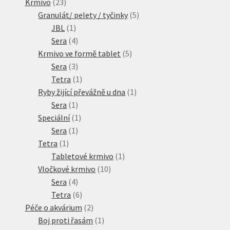
23
produktů
Krmivo
23
produktů
5
Granulát/ pelety / tyčinky
5
1
produktů
JBL
1
produkt
4
Sera
4
produkty
5
Krmivo ve formě tablet
5
3
produktů
Sera
3
produkty
1
Tetra
1
produkt
1
Ryby žijící převážně u dna
1
1
produkt
Sera
1
produkt
1
Speciální
1
1
produkt
Sera
1
1
produkt
Tetra
1
produkt
1
Tabletové krmivo
1
10
produkt
Vločkové krmivo
10
4
produktů
Sera
4
produkty
6
Tetra
6
produktů
2
Péče o akvárium
2
produkty
1
Boj proti řasám
1