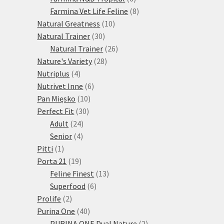
produktů
8
Farmina Vet Life Feline
8
10
produktů
Natural Greatness
10
30
produktů
Natural Trainer
30
produktů
26
Natural Trainer
26
28
produktů
Nature's Variety
28
4
produktů
Nutriplus
4
produkty
6
Nutrivet Inne
6
10
produktů
Pan Mięsko
10
30
produktů
Perfect Fit
30
24
produktů
Adult
24
4
produktů
Senior
4
1
produkty
Pitti
1
produkt
19
Porta 21
19
produktů
13
Feline Finest
13
6
produktů
Superfood
6
2
produktů
Prolife
2
produkty
40
Purina One
40
produktů
2
PURINA ONE Dual Nature
2