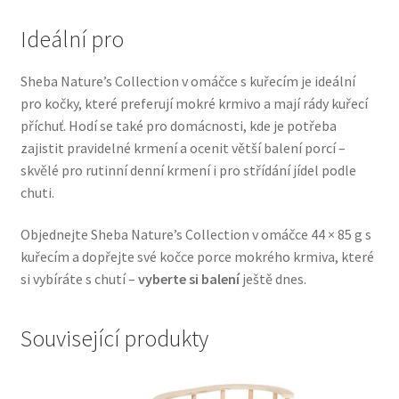
Veterinární dieta pro psy
Ideální pro
Vodítka a obojky
Sheba Nature’s Collection v omáčce s kuřecím je ideální
pro kočky, které preferují mokré krmivo a mají rády kuřecí
Wolf of Wilderness
příchuť. Hodí se také pro domácnosti, kde je potřeba
zajistit pravidelné krmení a ocenit větší balení porcí –
skvělé pro rutinní denní krmení i pro střídání jídel podle
chuti.
Objednejte Sheba Nature’s Collection v omáčce 44 × 85 g s
kuřecím a dopřejte své kočce porce mokrého krmiva, které
si vybíráte s chutí –
vyberte si balení
ještě dnes.
Související produkty