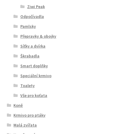
Ziwi Peak
Odpočívadla
Pamlsky
Přepravky & obojky
Síťky a dvírka
Škrabadla
Smart doplňky
Speciální krmivo
Toalety
Vše pro koťata
Koně
Krmivo pro ptáky
Malá zvířata