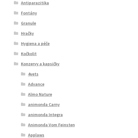
Antiparazitika
Fontány
Granule
Hračky
Hygiena a péče
Kočkolit
Konzervy a kapsičky
4vets
Advance
Almo Nature
animonda Carny
animonda Integra
Animonda Vom Feinsten
Applaws