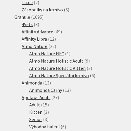
2
produktů
Trixie
2
produkty
6
Zásobníky na krmivo
6
1695
produktů
Granule
1695
3
produktů
4Vets
3
produkty
49
Affinity Advance
49
12
produktů
Affinity Libra
12
produktů
22
Almo Nature
22
produktů
1
Almo Nature HFC
1
produkt
9
Almo Nature Holistic Adult
9
produktů
3
Almo Nature Holistic Kitten
3
produkty
6
Almo Nature Speciální krmivo
6
13
produktů
Animonda
13
produktů
13
Animonda Carny
13
27
produktů
Applaws Adult
27
15
produktů
Adult
15
produktů
3
Kitten
3
3
produkty
Senior
3
produkty
6
Výhodná balení
6