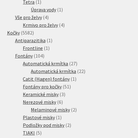
1
produkt
Tetra
1
produkt
1
Úprava vody
1
4
produkt
Vše pro želvy
4
produkty
4
Krmivo pro želvy
4
5582
produkty
Kočky
5582
produktů
1
Antiparazitika
1
1
produkt
Frontline
1
104
produkt
Fontány
104
produktů
27
Automatická krmítka
27
produktů
22
Automatická krmítka
22
1
produktů
Catit (Hagen) fontány
1
51
produkt
Fontány pro kočky
51
3
produktů
Keramické misky
3
6
produkty
Nerezové misky
6
produktů
2
Melaminové misky
2
1
produkty
Plastové misky
1
produkt
2
Podložky pod misky
2
5
produkty
TIAKI
5