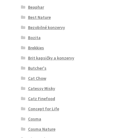
Beaphar
Best Nature
Bezobilné konzervy
Bozita
Brekkies
Brit kapsičky a konzervy
Butcher's
Cat Chow
Catessy Misky
Catz Finefood
Concept for Life
Cosma
Cosma Nature