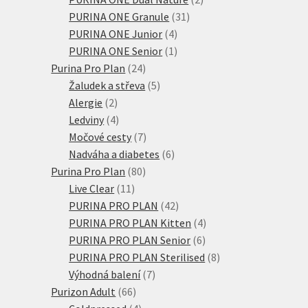
31
produkty
PURINA ONE Granule
31
4
produktů
PURINA ONE Junior
4
produkty
1
PURINA ONE Senior
1
24
produkt
Purina Pro Plan
24
produktů
5
Žaludek a střeva
5
2
produktů
Alergie
2
produkty
4
Ledviny
4
produkty
7
Močové cesty
7
produktů
6
Nadváha a diabetes
6
80
produktů
Purina Pro Plan
80
11
produktů
Live Clear
11
produktů
42
PURINA PRO PLAN
42
produktů
4
PURINA PRO PLAN Kitten
4
6
produkty
PURINA PRO PLAN Senior
6
produktů
8
PURINA PRO PLAN Sterilised
8
7
produktů
Výhodná balení
7
66
produktů
Purizon Adult
66
produktů
4