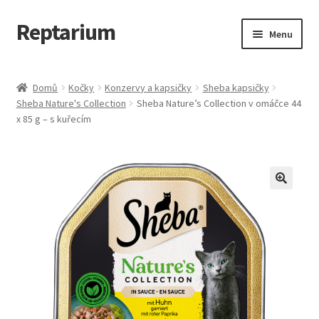
Reptarium
Přeskočit
Přejít
Menu
na
k
navigaci
obsahu
Úvodní stránka
webu
Domů
Kočky
Konzervy a kapsičky
Sheba kapsičky
Sheba Nature's Collection
Sheba Nature’s Collection v omáčce 44
Košík
x 85 g – s kuřecím
Malá zvířata — Klece, krmivo, vybavení
Můj účet
Obchod
Pokladna
Vše pro kočky