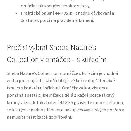
omáčku jako součást mokré stravy.
Praktické balení 44 × 85 g
– snadné dávkování a
N&D Farmina pro psy — Italské holistic krmivo
dostatek porcí na pravidelné krmení.
Oblečky pro psy
Pamlsky pro psy
Proč si vybrat Sheba Nature’s
Collection v omáčce – s kuřecím
Pelíšky pro psy
Sheba Nature’s Collection v omáčce s kuřecím je vhodná
Ortopedické pelíšky
volba pro majitele, kteří chtějí své kočce dopřát
mokré
krmivo
s konkrétní příchutí. Omáčková konzistence
Přepravky pro psy
pomáhá zpestřit jídelníček a dělá z každé porce lákavý
krmný zážitek. Díky balení 44 × 85 g získáte množství porcí,
Purizon pro psy — Vysoký obsah masa, bez obilovin
se kterými snadno plánujete nákup chovatelských potřeb a
nemusíte řešit časté doplňování.
Royal Canin pro psy