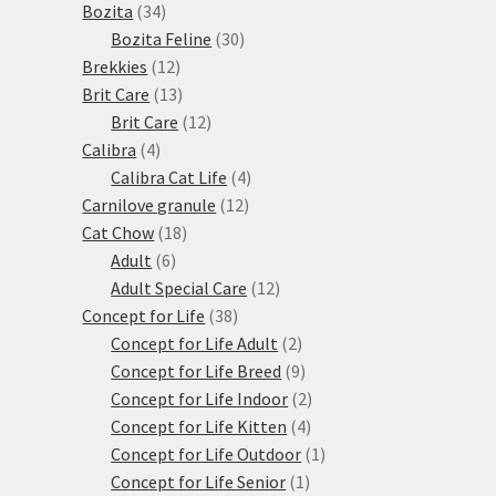
34
produktů
Bozita
34
produktů
30
Bozita Feline
30
12
produktů
Brekkies
12
produktů
13
Brit Care
13
produktů
12
Brit Care
12
4
produktů
Calibra
4
produkty
4
Calibra Cat Life
4
12
produkty
Carnilove granule
12
18
produktů
Cat Chow
18
6
produktů
Adult
6
produktů
12
Adult Special Care
12
38
produktů
Concept for Life
38
produktů
2
Concept for Life Adult
2
produkty
9
Concept for Life Breed
9
produktů
2
Concept for Life Indoor
2
4
produkty
Concept for Life Kitten
4
produkty
1
Concept for Life Outdoor
1
1
produkt
Concept for Life Senior
1