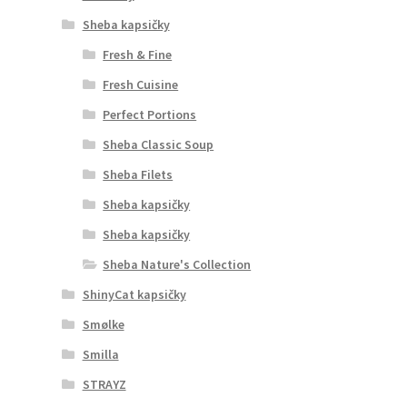
Sheba kapsičky
Fresh & Fine
Fresh Cuisine
Perfect Portions
Sheba Classic Soup
Sheba Filets
Sheba kapsičky
Sheba kapsičky
Sheba Nature's Collection
ShinyCat kapsičky
Smølke
Smilla
STRAYZ