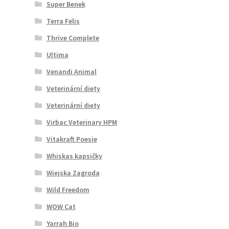
Super Benek
Terra Felis
Thrive Complete
Ultima
Venandi Animal
Veterinární diety
Veterinární diety
Virbac Veterinary HPM
Vitakraft Poesie
Whiskas kapsičky
Wiejska Zagroda
Wild Freedom
WOW Cat
Yarrah Bio