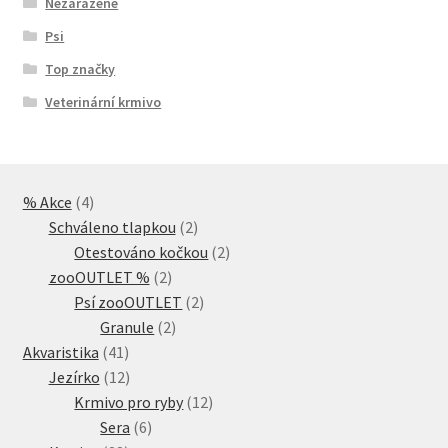
Nezařazené
Psi
Top značky
Veterinární krmivo
4
% Akce
4
produkty
2
Schváleno tlapkou
2
produkty
2
Otestováno kočkou
2
2
produkty
zooOUTLET %
2
produkty
2
Psí zooOUTLET
2
2
produkty
Granule
2
41
produkty
Akvaristika
41
produktů
12
Jezírko
12
produktů
12
Krmivo pro ryby
12
6
produktů
Sera
6