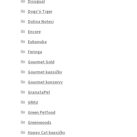
Disugual
Dogs'n Tiger
Dolina Noteci
Encore
Eukanuba
Feringa
Gourmet Gold
Gourmet kapsičky
Gourmet konzervy
GranataPet
GRAU
Green Petfood
Greenwoods
Happy Cat kapsičky