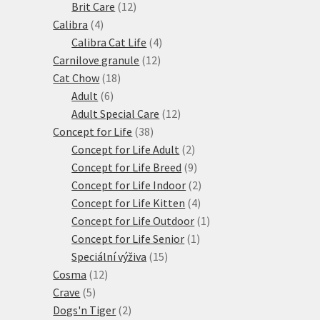
produktů
12
Brit Care
12
4
produktů
Calibra
4
produkty
4
Calibra Cat Life
4
12
produkty
Carnilove granule
12
18
produktů
Cat Chow
18
6
produktů
Adult
6
produktů
12
Adult Special Care
12
38
produktů
Concept for Life
38
produktů
2
Concept for Life Adult
2
produkty
9
Concept for Life Breed
9
produktů
2
Concept for Life Indoor
2
4
produkty
Concept for Life Kitten
4
produkty
1
Concept for Life Outdoor
1
1
produkt
Concept for Life Senior
1
15
produkt
Speciální výživa
15
12
produktů
Cosma
12
5
produktů
Crave
5
produktů
2
Dogs'n Tiger
2