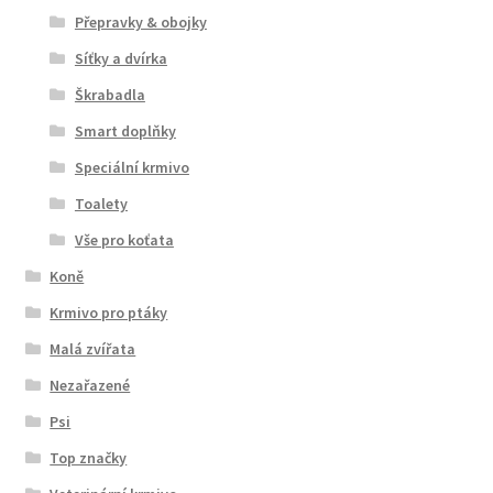
Přepravky & obojky
Síťky a dvírka
Škrabadla
Smart doplňky
Speciální krmivo
Toalety
Vše pro koťata
Koně
Krmivo pro ptáky
Malá zvířata
Nezařazené
Psi
Top značky