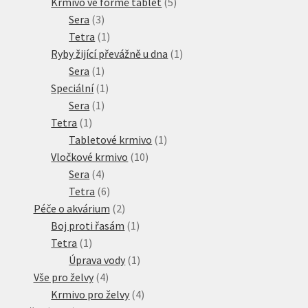
produkty
5
Krmivo ve formě tablet
5
3
produktů
Sera
3
produkty
1
Tetra
1
produkt
1
Ryby žijící převážně u dna
1
1
produkt
Sera
1
produkt
1
Speciální
1
1
produkt
Sera
1
1
produkt
Tetra
1
produkt
1
Tabletové krmivo
1
10
produkt
Vločkové krmivo
10
4
produktů
Sera
4
produkty
6
Tetra
6
produktů
2
Péče o akvárium
2
produkty
1
Boj proti řasám
1
1
produkt
Tetra
1
produkt
1
Úprava vody
1
4
produkt
Vše pro želvy
4
produkty
4
Krmivo pro želvy
4