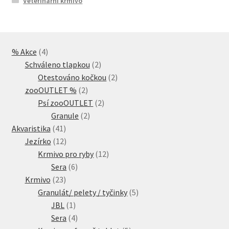
Veterinární krmivo
4
% Akce
4
produkty
2
Schváleno tlapkou
2
produkty
2
Otestováno kočkou
2
2
produkty
zooOUTLET %
2
produkty
2
Psí zooOUTLET
2
2
produkty
Granule
2
41
produkty
Akvaristika
41
produktů
12
Jezírko
12
produktů
12
Krmivo pro ryby
12
6
produktů
Sera
6
23
produktů
Krmivo
23
produktů
5
Granulát/ pelety / tyčinky
5
1
produktů
JBL
1
produkt
4
Sera
4