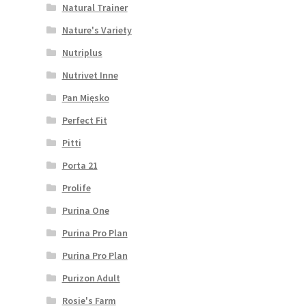
Natural Trainer
Nature's Variety
Nutriplus
Nutrivet Inne
Pan Mięsko
Perfect Fit
Pitti
Porta 21
Prolife
Purina One
Purina Pro Plan
Purina Pro Plan
Purizon Adult
Rosie's Farm