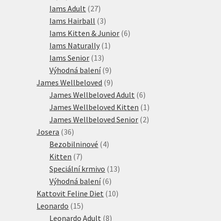
produktů
27
Iams Adult
27
produktů
3
Iams Hairball
3
produkty
6
Iams Kitten & Junior
6
1
produktů
Iams Naturally
1
13
produkt
Iams Senior
13
produktů
9
Výhodná balení
9
produktů
9
James Wellbeloved
9
produktů
6
James Wellbeloved Adult
6
produktů
1
James Wellbeloved Kitten
1
2
produkt
James Wellbeloved Senior
2
36
produkty
Josera
36
produktů
4
Bezobilninové
4
7
produkty
Kitten
7
produktů
13
Speciální krmivo
13
6
produktů
Výhodná balení
6
produktů
10
Kattovit Feline Diet
10
15
produktů
Leonardo
15
produktů
8
Leonardo Adult
8