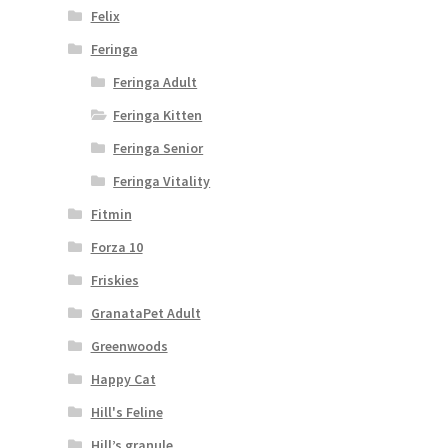
Felix
Feringa
Feringa Adult
Feringa Kitten
Feringa Senior
Feringa Vitality
Fitmin
Forza 10
Friskies
GranataPet Adult
Greenwoods
Happy Cat
Hill's Feline
Hill’s granule