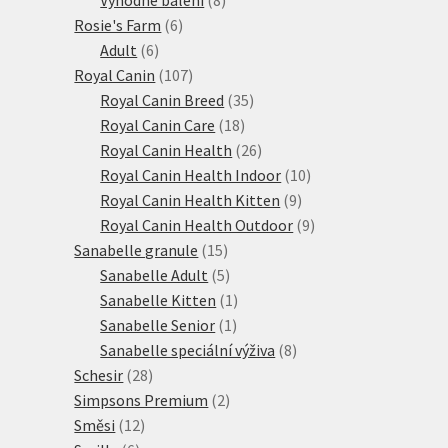
6
produktů
Rosie's Farm
6
6
produktů
Adult
6
produktů
107
Royal Canin
107
produktů
35
Royal Canin Breed
35
18
produktů
Royal Canin Care
18
produktů
26
Royal Canin Health
26
produktů
10
Royal Canin Health Indoor
10
9
produktů
Royal Canin Health Kitten
9
produktů
9
Royal Canin Health Outdoor
9
15
produktů
Sanabelle granule
15
produktů
5
Sanabelle Adult
5
produktů
1
Sanabelle Kitten
1
1
produkt
Sanabelle Senior
1
produkt
8
Sanabelle speciální výživa
8
28
produktů
Schesir
28
produktů
2
Simpsons Premium
2
12
produkty
Směsi
12