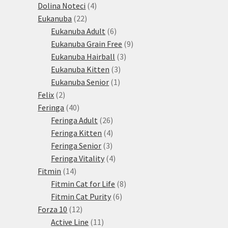
produkty
4
Dolina Noteci
4
22
produkty
Eukanuba
22
produktů
6
Eukanuba Adult
6
produktů
9
Eukanuba Grain Free
9
3
produktů
Eukanuba Hairball
3
3
produkty
Eukanuba Kitten
3
1
produkty
Eukanuba Senior
1
2
produkt
Felix
2
produkty
40
Feringa
40
produktů
26
Feringa Adult
26
produktů
4
Feringa Kitten
4
3
produkty
Feringa Senior
3
produkty
4
Feringa Vitality
4
14
produkty
Fitmin
14
produktů
8
Fitmin Cat for Life
8
6
produktů
Fitmin Cat Purity
6
12
produktů
Forza 10
12
produktů
11
Active Line
11