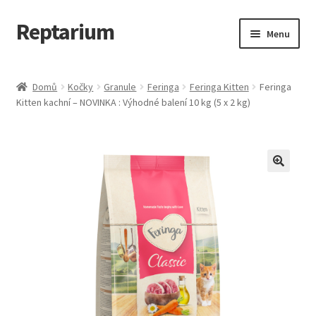
Reptarium
Přeskočit
Přejít
Menu
na
k
navigaci
obsahu
Úvodní stránka
webu
Domů
Kočky
Granule
Feringa
Feringa Kitten
Feringa
Kitten kachní – NOVINKA : Výhodné balení 10 kg (5 x 2 kg)
Košík
Malá zvířata — Klece, krmivo, vybavení
Můj účet
Obchod
Pokladna
Vše pro kočky