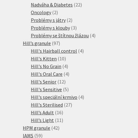
produktů
22
Nadváha & Diabetes
22
2
produktů
Oncology
2
produkty
2
Problémy s játry
2
produkty
3
Problémy s klouby
3
produkty
4
Problémy se štítnou žlázou
4
97
produkty
Hill’s granule
97
produktů
4
Hill's Hairball control
4
10
produkty
Hill's Kitten
10
produktů
4
Hill's No Grain
4
produkty
4
Hill's Oral Care
4
12
produkty
Hill's Senior
12
produktů
5
Hill's Sensitive
5
produktů
4
Hill's speciální krmivo
4
27
produkty
Hill's Sterilised
27
16
produktů
Hill’s Adult
16
produktů
11
Hill’s Light
11
42
produktů
HPM granule
42
59
produktů
IAMS
59