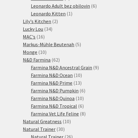
produktů
6
Leonardo Adult bez obilovin
6
1
produktů
Leonardo Kitten
1
2
produkt
Lily's Kitchen
2
34
produkty
Lucky Lou
34
16
produktů
MAC's
16
produktů
5
Markus-Mühle Beutenah
5
10
produktů
Monge
10
produktů
62
N&D Farmina
62
produktů
9
Farmina N&D Ancestral Grain
9
10
produktů
Farmina N&D Ocean
10
13
produktů
Farmina N&D Prime
13
produktů
6
Farmina N&D Pumpkin
6
10
produktů
Farmina N&D Quinoa
10
produktů
6
Farmina N&D Tropical
6
produktů
8
Farmina Vet Life Feline
8
10
produktů
Natural Greatness
10
30
produktů
Natural Trainer
30
produktů
26
Natural Trainer
26