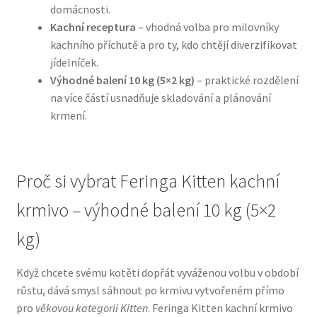
domácnosti.
Kachní receptura
– vhodná volba pro milovníky
N&D Farmina pro psy — Italské holistic krmivo
kachního příchutě a pro ty, kdo chtějí diverzifikovat
jídelníček.
Oblečky pro psy
Výhodné balení 10 kg (5×2 kg)
– praktické rozdělení
na více částí usnadňuje skladování a plánování
Pamlsky pro psy
krmení.
Pelíšky pro psy
Proč si vybrat Feringa Kitten kachní
Ortopedické pelíšky
krmivo – výhodné balení 10 kg (5×2
Přepravky pro psy
kg)
Purizon pro psy — Vysoký obsah masa, bez obilovin
Když chcete svému kotěti dopřát vyváženou volbu v období
růstu, dává smysl sáhnout po krmivu vytvořeném přímo
Royal Canin pro psy
pro
věkovou kategorii Kitten
. Feringa Kitten kachní krmivo