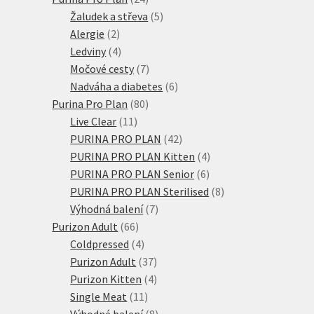
produktů
5
Žaludek a střeva
5
2
produktů
Alergie
2
produkty
4
Ledviny
4
produkty
7
Močové cesty
7
produktů
6
Nadváha a diabetes
6
80
produktů
Purina Pro Plan
80
11
produktů
Live Clear
11
produktů
42
PURINA PRO PLAN
42
produktů
4
PURINA PRO PLAN Kitten
4
6
produkty
PURINA PRO PLAN Senior
6
produktů
8
PURINA PRO PLAN Sterilised
8
7
produktů
Výhodná balení
7
66
produktů
Purizon Adult
66
produktů
4
Coldpressed
4
produkty
37
Purizon Adult
37
produktů
4
Purizon Kitten
4
11
produkty
Single Meat
11
produktů
8
Výhodné balení
8