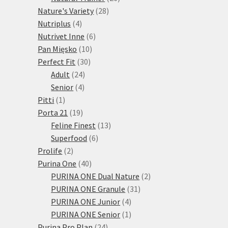
28
produktů
Nature's Variety
28
4
produktů
Nutriplus
4
produkty
6
Nutrivet Inne
6
10
produktů
Pan Mięsko
10
30
produktů
Perfect Fit
30
24
produktů
Adult
24
4
produktů
Senior
4
1
produkty
Pitti
1
produkt
19
Porta 21
19
produktů
13
Feline Finest
13
6
produktů
Superfood
6
2
produktů
Prolife
2
produkty
40
Purina One
40
produktů
2
PURINA ONE Dual Nature
2
31
produkty
PURINA ONE Granule
31
4
produktů
PURINA ONE Junior
4
produkty
1
PURINA ONE Senior
1
24
produkt
Purina Pro Plan
24