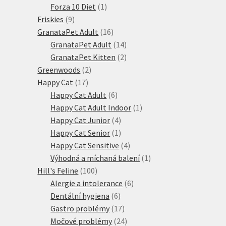
produktů
1
Forza 10 Diet
1
9
produkt
Friskies
9
produktů
16
GranataPet Adult
16
produktů
14
GranataPet Adult
14
produktů
2
GranataPet Kitten
2
2
produkty
Greenwoods
2
17
produkty
Happy Cat
17
produktů
6
Happy Cat Adult
6
produktů
1
Happy Cat Adult Indoor
1
4
produkt
Happy Cat Junior
4
produkty
1
Happy Cat Senior
1
produkt
4
Happy Cat Sensitive
4
produkty
1
Výhodná a míchaná balení
1
100
produkt
Hill's Feline
100
produktů
6
Alergie a intolerance
6
6
produktů
Dentální hygiena
6
produktů
17
Gastro problémy
17
produktů
24
Močové problémy
24