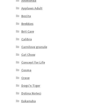
Animonda
Applaws Adult
Bozita
Brekkies
Brit Care
Calibra
Carnilove granule
Cat Chow
Concept for Life
Cosma
Crave
Dogs'n Tiger
Dolina Noteci
Eukanuba