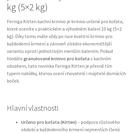
kg (5×2 kg)
Bozita pro psy — Švédské krmivo s nordickou kvalitou
Feringa Kitten kachní krmivo je krmivo určené pro koťata,
které oceníte v praktickém a výhodném balení 10 kg (5×2
Brit pro psy
kg). Díky tomu máte vždy po ruce kvalitní krmivo pro
každodenní krmení a zároveň získáte ekonomičtější
Granule pro psy
variantu oproti jednotlivým menším balením. Pokud
hledáte
granulované krmivo pro koťata
s kachním
Natural Trainer pro psy — Italské krmivo s
obsahem, tato novinka Feringa Kitten je přesně tím
přírodními složkami
typem nabídky, kterou ocení chovatelé i majitelé domácích
koček.
Happy Dog — Německá kvalita a přirozené složení
Hill’s pro psy
Hlavní vlastnosti
Hračky pro psy
Určeno pro koťata (Kitten)
– podpora růstového
období a každodenního krmení nejmenších členů
Konzervy a kapsičky pro psy