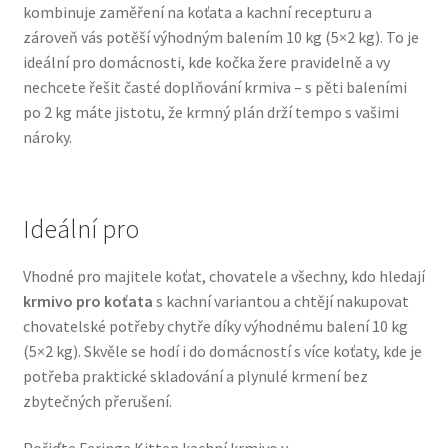
kombinuje zaměření na koťata a kachní recepturu a
Veterinární dieta pro psy
zároveň vás potěší výhodným balením 10 kg (5×2 kg). To je
ideální pro domácnosti, kde kočka žere pravidelně a vy
Vodítka a obojky
nechcete řešit časté doplňování krmiva – s pěti baleními
po 2 kg máte jistotu, že krmný plán drží tempo s vašimi
Wolf of Wilderness
nároky.
Ideální pro
Vhodné pro majitele koťat, chovatele a všechny, kdo hledají
krmivo pro koťata
s kachní variantou a chtějí nakupovat
chovatelské potřeby chytře díky výhodnému balení 10 kg
(5×2 kg). Skvěle se hodí i do domácností s více koťaty, kde je
potřeba praktické skladování a plynulé krmení bez
zbytečných přerušení.