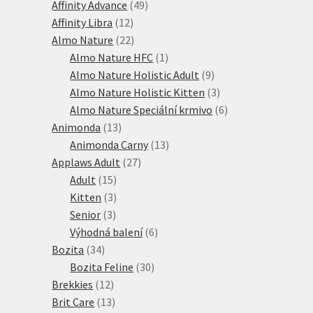
produkty
49
Affinity Advance
49
12
produktů
Affinity Libra
12
produktů
22
Almo Nature
22
produktů
1
Almo Nature HFC
1
produkt
9
Almo Nature Holistic Adult
9
produktů
3
Almo Nature Holistic Kitten
3
produkty
6
Almo Nature Speciální krmivo
6
13
produktů
Animonda
13
produktů
13
Animonda Carny
13
27
produktů
Applaws Adult
27
15
produktů
Adult
15
produktů
3
Kitten
3
3
produkty
Senior
3
produkty
6
Výhodná balení
6
34
produktů
Bozita
34
produktů
30
Bozita Feline
30
12
produktů
Brekkies
12
produktů
13
Brit Care
13