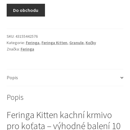
N&D Farmina pro kočky — Italské holistic krmivo
Do obchodu
Odpočívadla pro kočky
Pamlsky pro kočky
SKU:
43155442576
Kategorie:
Feringa
,
Feringa Kitten
,
Granule
,
Kočky
Značka:
Feringa
Purizon pro kočky
Royal Canin pro kočky
Popis
Škrabadla pro kočky
Popis
Veterinární dieta pro kočky
Feringa Kitten kachní krmivo
Vše pro psy — Krmivo, doplňky, vybavení
pro koťata – výhodné balení 10
Boudy a výběhy