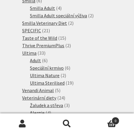
6
produktů
Smilla
6
produktů
4
Smilla Adult
4
produkty
2
Smilla Adult speciální výživa
2
2
produkty
Smilla Veterinary Diet
2
21
produkty
SPECIFIC
21
produktů
15
Taste of the Wild
15
produktů
2
Thrive PremiumPlus
2
33
produkty
Ultima
33
produktů
6
Adult
6
produktů
6
Speciální krmivo
6
2
produktů
Ultima Nature
2
produkty
19
Ultima Sterilised
19
5
produktů
Venandi Animal
5
produktů
24
Veterinární diety
24
produktů
3
Žaludek a střeva
3
4
produkty
Alergie
4
2
produkty
Játra
2
0
produkty
4
Ledviny
4
Hledat:
Hledat