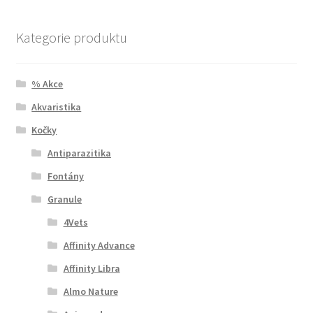
Kategorie produktu
% Akce
Akvaristika
Kočky
Antiparazitika
Fontány
Granule
4Vets
Affinity Advance
Affinity Libra
Almo Nature