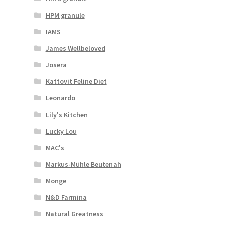
HPM granule
IAMS
James Wellbeloved
Josera
Kattovit Feline Diet
Leonardo
Lily's Kitchen
Lucky Lou
MAC's
Markus-Mühle Beutenah
Monge
N&D Farmina
Natural Greatness