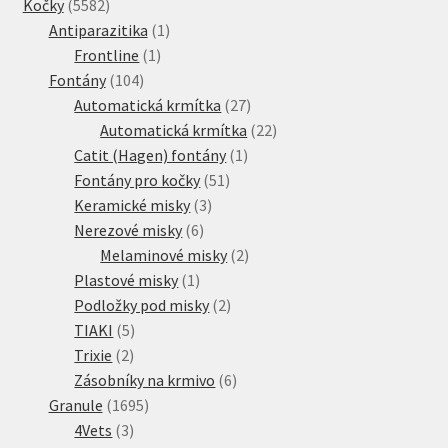
5582
produkty
Kočky
5582
produktů
1
Antiparazitika
1
1
produkt
Frontline
1
104
produkt
Fontány
104
produktů
27
Automatická krmítka
27
produktů
22
Automatická krmítka
22
1
produktů
Catit (Hagen) fontány
1
51
produkt
Fontány pro kočky
51
3
produktů
Keramické misky
3
6
produkty
Nerezové misky
6
produktů
2
Melaminové misky
2
1
produkty
Plastové misky
1
produkt
2
Podložky pod misky
2
5
produkty
TIAKI
5
2
produktů
Trixie
2
produkty
6
Zásobníky na krmivo
6
1695
produktů
Granule
1695
3
produktů
4Vets
3