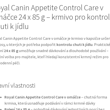
yal Canin Appetite Control Care v
áčce 24 x 85 g – krmivo pro kontro
uti k jídlu
l Canin Appetite Control Care v omáčce je krmivo v kapsičce urče
psy, u kterých je potřeba podpořit
kontrolu chuti k jídlu
. Praktick
ení
24 x 85 g
umožňuje snadné dávkování a dlouhodobé používání –
lní volba pro majitele, kteří hledají konzistentní krmný režim pro
odenní péči.
avní vlastnosti
Royal Canin Appetite Control Care v omáčce
– chutná forma
krmiva, která usnadňuje podávání v rámci krmné dávky
Balení 24 x 85 g
– pohodlné dávkování jednotlivých porcí bez