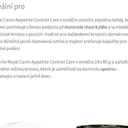
eální pro
l Canin Appetite Control Care v omáčce oceníte zejména tehdy, k
pes potřebuje cílenou podporu při
kontrole chuti k jídlu
a vy hledá
tické krmivo v porcích. Hodí se pro každodenní krmení v domácnos
je důležitá jasně nastavená rutina a majitel preferuje kapsičky pro
né podání.
rte Royal Canin Appetite Control Care v omáčce 24 x 85 g a zařaďt
ého režimu krmivo, které je zaměřené na kontrolu
apetitu
–
dnejte si balení ještě dnes.