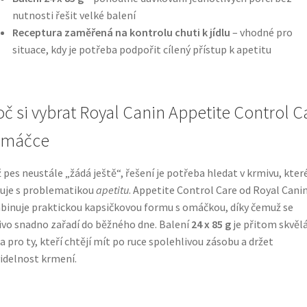
nutnosti řešit velké balení
Receptura zaměřená na kontrolu chuti k jídlu
– vhodné pro
situace, kdy je potřeba podpořit cílený přístup k apetitu
oč si vybrat Royal Canin Appetite Control C
omáčce
 pes neustále „žádá ještě“, řešení je potřeba hledat v krmivu, kter
uje s problematikou
apetitu
. Appetite Control Care od Royal Cani
inuje praktickou kapsičkovou formu s omáčkou, díky čemuž se
vo snadno zařadí do běžného dne. Balení
24 x 85 g
je přitom skvěl
a pro ty, kteří chtějí mít po ruce spolehlivou zásobu a držet
idelnost krmení.