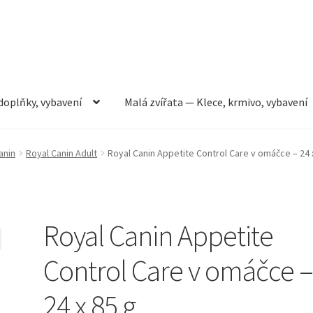
doplňky, vybavení
Malá zvířata — Klece, krmivo, vybavení
rmivo, vybavení
Můj účet
Obchod
Pokladna
Vše pro kočky
anin
Royal Canin Adult
Royal Canin Appetite Control Care v omáčce – 24 
Royal Canin Appetite
Control Care v omáčce 
24 x 85 g