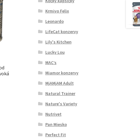
Kočky kapsičky
Krmivo Felix
Leonardo
LifeCat konzervy
Lily's Kitchen
Lucky Lou
MAC’s
ood
Miamor konzervy
ivoká
MjAMjAM Adult
Natural Trainer
Nature's Variety
Nutrivet
Pan Miesko
Perfect Fit