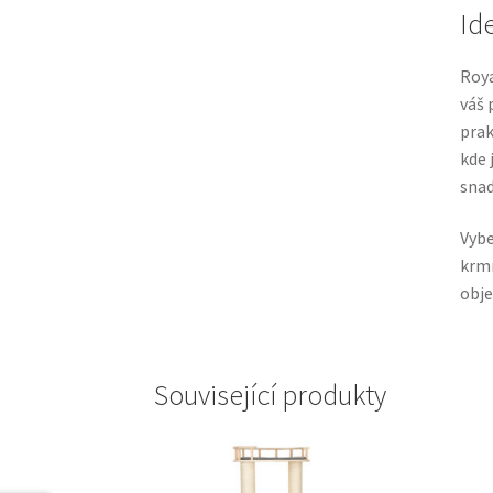
Id
Roya
váš 
prak
kde 
snad
Vybe
krmn
obje
Související produkty