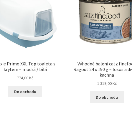
ixie Primo XXL Top toaleta s
Výhodné balení catz finef
krytem – modrá / bílá
Ragout 24 x 190 g – losos a d
kachna
774,00
Kč
1 319,00
Kč
Do obchodu
Do obchodu