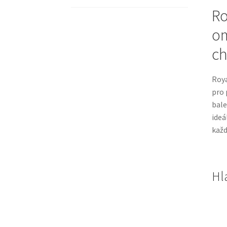
Ro
om
ch
Roya
pro 
bal
ideá
každ
Hl