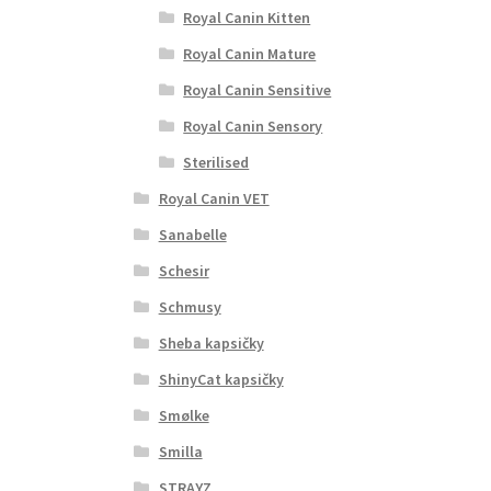
Royal Canin Kitten
Royal Canin Mature
Royal Canin Sensitive
Royal Canin Sensory
Sterilised
Royal Canin VET
Sanabelle
Schesir
Schmusy
Sheba kapsičky
ShinyCat kapsičky
Smølke
Smilla
STRAYZ