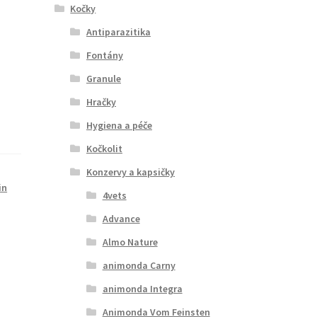
Kočky
Antiparazitika
Fontány
Granule
Hračky
Hygiena a péče
Kočkolit
Konzervy a kapsičky
in
4vets
Advance
Almo Nature
animonda Carny
animonda Integra
Animonda Vom Feinsten