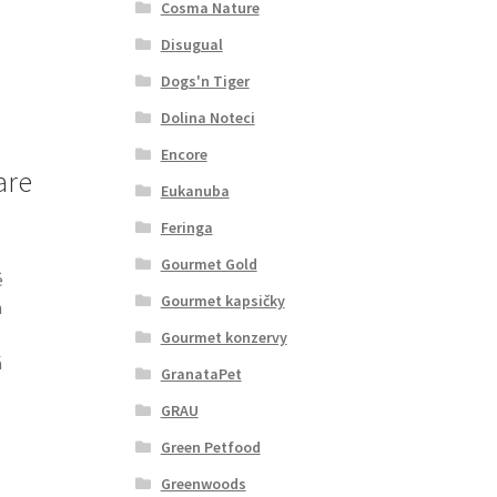
Cosma Nature
Disugual
Dogs'n Tiger
Dolina Noteci
Encore
are
Eukanuba
Feringa
Gourmet Gold
é
Gourmet kapsičky
n
Gourmet konzervy
á
GranataPet
GRAU
Green Petfood
Greenwoods