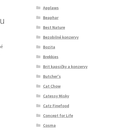
Applaws
lu
Beaphar
Best Nature
Bezobilné konzervy
né
Bozita
é
Brekkies
Brit kapsičky a konzervy
Butcher's
Cat Chow
Catessy Misky
Catz Finefood
Concept for Life
Cosma