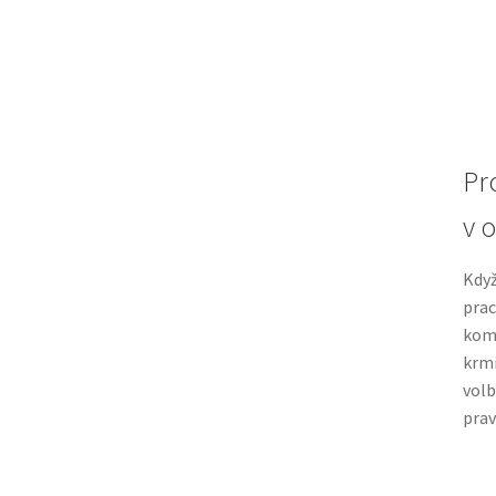
Pr
v 
Když
prac
komb
krmi
volb
prav