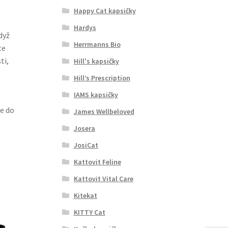
Happy Cat kapsičky
Hardys
dyž
Herrmanns Bio
te
ti,
Hill's kapsičky
Hill’s Prescription
IAMS kapsičky
e do
James Wellbeloved
Josera
JosiCat
Kattovit Feline
Kattovit Vital Care
Kitekat
KITTY Cat