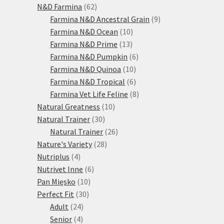
produktů
62
N&D Farmina
62
produktů
9
Farmina N&D Ancestral Grain
9
10
produktů
Farmina N&D Ocean
10
13
produktů
Farmina N&D Prime
13
produktů
6
Farmina N&D Pumpkin
6
10
produktů
Farmina N&D Quinoa
10
produktů
6
Farmina N&D Tropical
6
produktů
8
Farmina Vet Life Feline
8
10
produktů
Natural Greatness
10
30
produktů
Natural Trainer
30
produktů
26
Natural Trainer
26
28
produktů
Nature's Variety
28
4
produktů
Nutriplus
4
produkty
6
Nutrivet Inne
6
10
produktů
Pan Mięsko
10
30
produktů
Perfect Fit
30
24
produktů
Adult
24
4
produktů
Senior
4