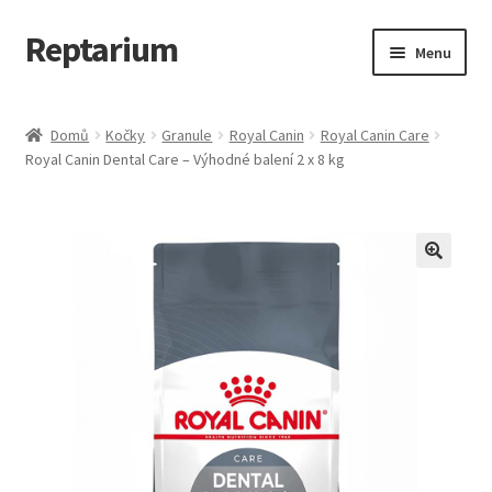
Reptarium
Přeskočit
Přejít
Menu
na
k
navigaci
obsahu
Úvodní stránka
webu
Domů
Kočky
Granule
Royal Canin
Royal Canin Care
Royal Canin Dental Care – Výhodné balení 2 x 8 kg
Košík
Malá zvířata — Klece, krmivo, vybavení
Můj účet
Obchod
Pokladna
Vše pro kočky