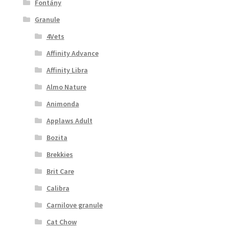
Fontány
Granule
4Vets
Affinity Advance
Affinity Libra
Almo Nature
Animonda
Applaws Adult
Bozita
Brekkies
Brit Care
Calibra
Carnilove granule
Cat Chow