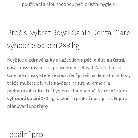
používání a dlouhodobou péči o ústní hygienu
N&D Farmina pro psy — Italské holistic krmivo
Proč si vybrat Royal Canin Dental Care
Oblečky pro psy
výhodné balení 2×8 kg
Pamlsky pro psy
Když jde o
zdravé zuby
a každodenní
péči o dutinu ústní
,
Pelíšky pro psy
dává smysl myslet na pravidelnost. Royal Canin Dental
Care je krmivo, které se soustředí právě na dentální oblast,
Ortopedické pelíšky
takže můžete plynule navázat na rutinu krmení a
podporovat tak ústní hygienu dlouhodobě. A protože jde o
Přepravky pro psy
výhodné balení 2×8 kg
, oceníte i praktičnost při nákupu a
plánování spotřeby.
Purizon pro psy — Vysoký obsah masa, bez obilovin
Royal Canin pro psy
Ideální pro