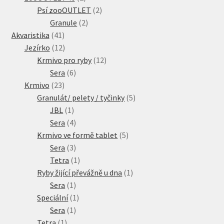
produkty
2
Psí zooOUTLET
2
2
produkty
Granule
2
41
produkty
Akvaristika
41
produktů
12
Jezírko
12
produktů
12
Krmivo pro ryby
12
6
produktů
Sera
6
23
produktů
Krmivo
23
produktů
5
Granulát/ pelety / tyčinky
5
1
produktů
JBL
1
produkt
4
Sera
4
produkty
5
Krmivo ve formě tablet
5
3
produktů
Sera
3
produkty
1
Tetra
1
produkt
1
Ryby žijící převážně u dna
1
1
produkt
Sera
1
produkt
1
Speciální
1
1
produkt
Sera
1
1
produkt
Tetra
1