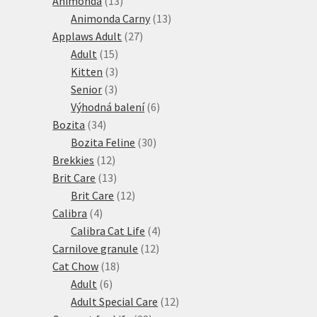
Animonda
13
produktů
13
Animonda Carny
13
27
produktů
Applaws Adult
27
15
produktů
Adult
15
produktů
3
Kitten
3
3
produkty
Senior
3
produkty
6
Výhodná balení
6
34
produktů
Bozita
34
produktů
30
Bozita Feline
30
12
produktů
Brekkies
12
produktů
13
Brit Care
13
produktů
12
Brit Care
12
4
produktů
Calibra
4
produkty
4
Calibra Cat Life
4
12
produkty
Carnilove granule
12
18
produktů
Cat Chow
18
6
produktů
Adult
6
produktů
12
Adult Special Care
12