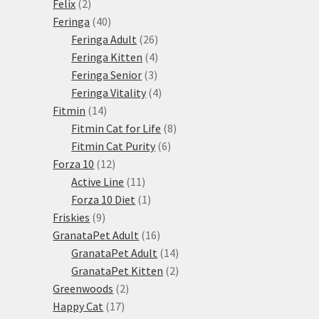
2
produkt
Felix
2
produkty
40
Feringa
40
produktů
26
Feringa Adult
26
produktů
4
Feringa Kitten
4
3
produkty
Feringa Senior
3
produkty
4
Feringa Vitality
4
14
produkty
Fitmin
14
produktů
8
Fitmin Cat for Life
8
6
produktů
Fitmin Cat Purity
6
12
produktů
Forza 10
12
produktů
11
Active Line
11
produktů
1
Forza 10 Diet
1
9
produkt
Friskies
9
produktů
16
GranataPet Adult
16
produktů
14
GranataPet Adult
14
produktů
2
GranataPet Kitten
2
2
produkty
Greenwoods
2
17
produkty
Happy Cat
17