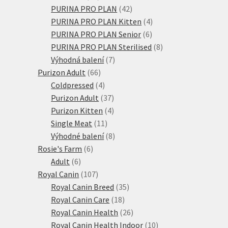
produktů
42
PURINA PRO PLAN
42
produktů
4
PURINA PRO PLAN Kitten
4
6
produkty
PURINA PRO PLAN Senior
6
produktů
8
PURINA PRO PLAN Sterilised
8
7
produktů
Výhodná balení
7
66
produktů
Purizon Adult
66
produktů
4
Coldpressed
4
produkty
37
Purizon Adult
37
produktů
4
Purizon Kitten
4
11
produkty
Single Meat
11
produktů
8
Výhodné balení
8
6
produktů
Rosie's Farm
6
6
produktů
Adult
6
produktů
107
Royal Canin
107
produktů
35
Royal Canin Breed
35
18
produktů
Royal Canin Care
18
produktů
26
Royal Canin Health
26
produktů
10
Royal Canin Health Indoor
10