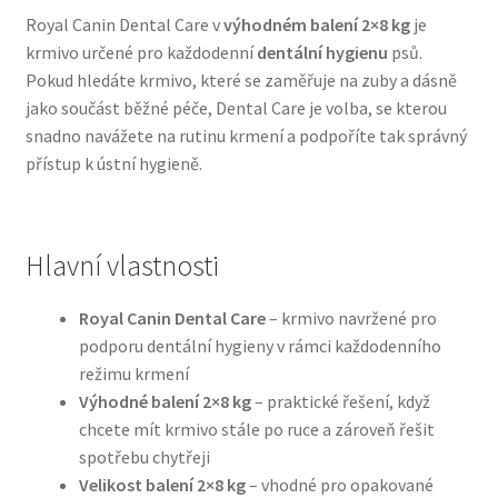
Royal Canin Dental Care v
výhodném balení 2×8 kg
je
krmivo určené pro každodenní
dentální hygienu
psů.
Bozita pro psy — Švédské krmivo s nordickou kvalitou
Pokud hledáte krmivo, které se zaměřuje na zuby a dásně
jako součást běžné péče, Dental Care je volba, se kterou
Brit pro psy
snadno navážete na rutinu krmení a podpoříte tak správný
přístup k ústní hygieně.
Granule pro psy
Natural Trainer pro psy — Italské krmivo s
přírodními složkami
Hlavní vlastnosti
Happy Dog — Německá kvalita a přirozené složení
Royal Canin Dental Care
– krmivo navržené pro
podporu dentální hygieny v rámci každodenního
režimu krmení
Hill’s pro psy
Výhodné balení 2×8 kg
– praktické řešení, když
chcete mít krmivo stále po ruce a zároveň řešit
Hračky pro psy
spotřebu chytřeji
Velikost balení 2×8 kg
– vhodné pro opakované
Konzervy a kapsičky pro psy