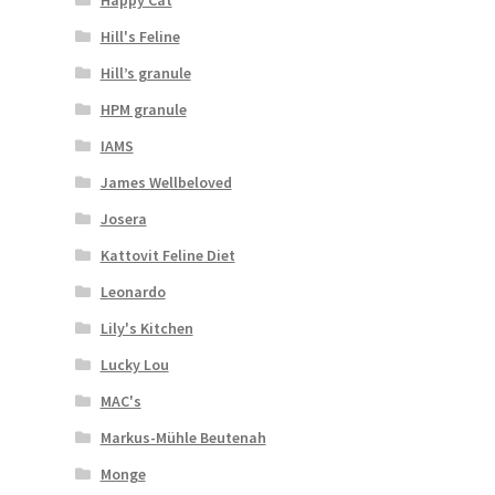
Hill's Feline
Hill’s granule
HPM granule
IAMS
James Wellbeloved
Josera
Kattovit Feline Diet
Leonardo
Lily's Kitchen
Lucky Lou
MAC's
Markus-Mühle Beutenah
Monge