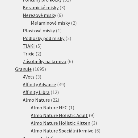
3
produktů
Keramické misky
3
6
produkty
Nerezové misky
6
produktů
2
Melaminové misky
2
1
produkty
Plastové misky
1
produkt
2
Podložky pod misky
2
5
produkty
TIAKI
5
2
produktů
Trixie
2
produkty
6
Zásobníky na krmivo
6
1695
produktů
Granule
1695
3
produktů
4Vets
3
produkty
49
Affinity Advance
49
12
produktů
Affinity Libra
12
produktů
22
Almo Nature
22
produktů
1
Almo Nature HFC
1
produkt
9
Almo Nature Holistic Adult
9
produktů
3
Almo Nature Holistic Kitten
3
produkty
6
Almo Nature Speciální krmivo
6
13
produktů