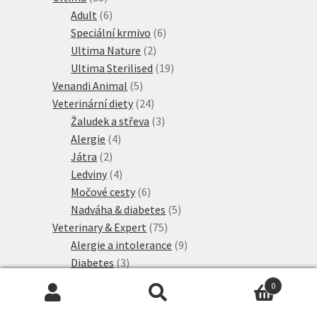
produktů
6
Adult
6
produktů
6
Speciální krmivo
6
2
produktů
Ultima Nature
2
produkty
19
Ultima Sterilised
19
5
produktů
Venandi Animal
5
produktů
24
Veterinární diety
24
produktů
3
Žaludek a střeva
3
4
produkty
Alergie
4
2
produkty
Játra
2
produkty
4
Ledviny
4
produkty
6
Močové cesty
6
produktů
5
Nadváha & diabetes
5
75
produktů
Veterinary & Expert
75
produktů
9
Alergie a intolerance
9
3
produktů
Diabetes
3
4
produkty
Játra
4
0
produkty
21
Ledviny a močové cesty
21
Hledat:
Hledat
7
produktů
Mature
7