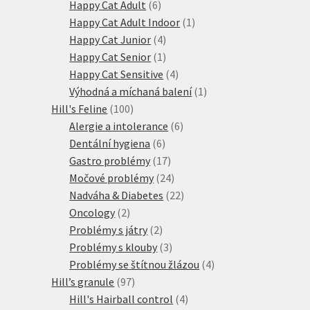
produktů
6
Happy Cat Adult
6
produktů
1
Happy Cat Adult Indoor
1
4
produkt
Happy Cat Junior
4
produkty
1
Happy Cat Senior
1
produkt
4
Happy Cat Sensitive
4
produkty
1
Výhodná a míchaná balení
1
100
produkt
Hill's Feline
100
produktů
6
Alergie a intolerance
6
6
produktů
Dentální hygiena
6
produktů
17
Gastro problémy
17
produktů
24
Močové problémy
24
produktů
22
Nadváha & Diabetes
22
2
produktů
Oncology
2
produkty
2
Problémy s játry
2
produkty
3
Problémy s klouby
3
produkty
4
Problémy se štítnou žlázou
4
97
produkty
Hill’s granule
97
produktů
4
Hill's Hairball control
4