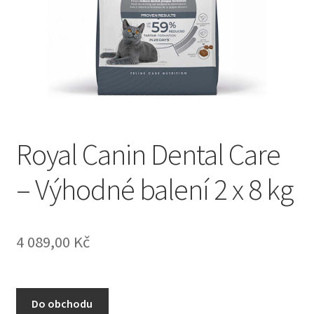
Concept for Life pro kočky — Krmivo pro každou životní
fázi
Feringa pro kočky — Lisované za studena a přírodní
Fontány pro kočky
Granule pro kočky
Royal Canin Dental Care
– Výhodné balení 2 x 8 kg
Hill’s pro kočky — Veterinární a prémiová výživa
Kočičí toalety
4 089,00
Kč
Kočkolit
Konzervy a kapsičky pro kočky
Do obchodu