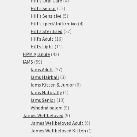
produkty
4
Hill's Oral Care
4
12
produkty
Hill's Senior
12
produktů
5
Hill's Sensitive
5
produktů
4
Hill's speciální krmivo
4
27
produkty
Hill's Sterilised
27
16
produktů
Hill’s Adult
16
produktů
11
Hill’s Light
11
42
produktů
HPM granule
42
59
produktů
IAMS
59
produktů
27
Iams Adult
27
produktů
3
Iams Hairball
3
produkty
6
Iams Kitten & Junior
6
1
produktů
Iams Naturally
1
13
produkt
Iams Senior
13
produktů
9
Výhodná balení
9
produktů
9
James Wellbeloved
9
produktů
6
James Wellbeloved Adult
6
produktů
1
James Wellbeloved Kitten
1