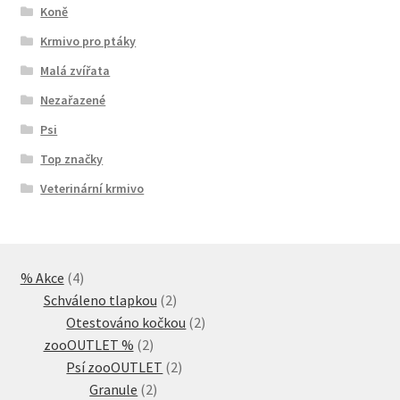
Koně
Krmivo pro ptáky
Malá zvířata
Nezařazené
Psi
Top značky
Veterinární krmivo
4
% Akce
4
produkty
2
Schváleno tlapkou
2
produkty
2
Otestováno kočkou
2
2
produkty
zooOUTLET %
2
produkty
2
Psí zooOUTLET
2
2
produkty
Granule
2