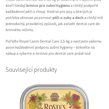
kteří hledají
krmivo pro zubní hygienu
a chtějí podpořit
Veterinární dieta pro psy
každodenní péči o chrup. Hodí se pro psy, u kterých je
potřeba věnovat pozornost
péči o zuby a dech
a chtějí mít
Vodítka a obojky
jednoduchý, pravidelný způsob, jak zařadit dental care do
krmného režimu.
Wolf of Wilderness
Pořiďte Royal Canin Dental Care 3,5 kg a nastavte vašemu
psovi každodenní podporu zubní hygieny – klikněte na
nákup a vyberte si krmivo pro dental care právě teď.
Související produkty