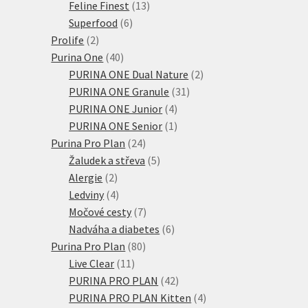
produktů
13
Feline Finest
13
6
produktů
Superfood
6
2
produktů
Prolife
2
produkty
40
Purina One
40
produktů
2
PURINA ONE Dual Nature
2
31
produkty
PURINA ONE Granule
31
4
produktů
PURINA ONE Junior
4
produkty
1
PURINA ONE Senior
1
24
produkt
Purina Pro Plan
24
produktů
5
Žaludek a střeva
5
2
produktů
Alergie
2
produkty
4
Ledviny
4
produkty
7
Močové cesty
7
produktů
6
Nadváha a diabetes
6
80
produktů
Purina Pro Plan
80
11
produktů
Live Clear
11
produktů
42
PURINA PRO PLAN
42
produktů
4
PURINA PRO PLAN Kitten
4