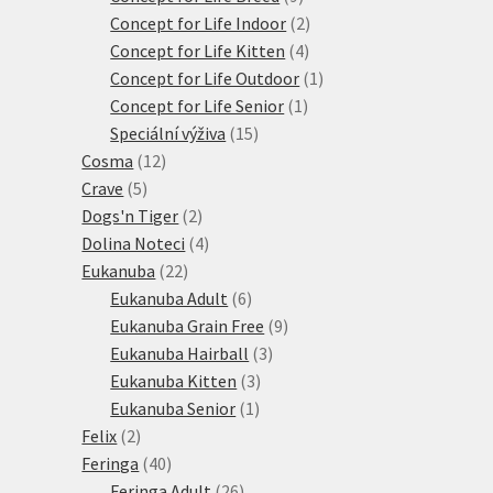
produktů
2
Concept for Life Indoor
2
4
produkty
Concept for Life Kitten
4
produkty
1
Concept for Life Outdoor
1
1
produkt
Concept for Life Senior
1
15
produkt
Speciální výživa
15
12
produktů
Cosma
12
5
produktů
Crave
5
produktů
2
Dogs'n Tiger
2
produkty
4
Dolina Noteci
4
22
produkty
Eukanuba
22
produktů
6
Eukanuba Adult
6
produktů
9
Eukanuba Grain Free
9
3
produktů
Eukanuba Hairball
3
3
produkty
Eukanuba Kitten
3
1
produkty
Eukanuba Senior
1
2
produkt
Felix
2
produkty
40
Feringa
40
produktů
26
Feringa Adult
26