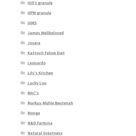
Hill’s granule
HPM granule
IAMS
James Wellbeloved
Josera
Kattovit Feline Diet
Leonardo
Lily's Kitchen
Lucky Lou
MAC's
Markus-Mühle Beutenah
Monge
N&D Farmina
Natural Greatness