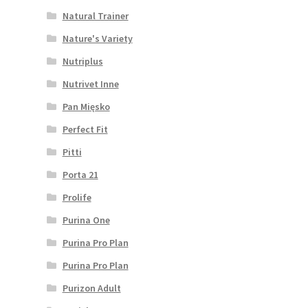
Natural Trainer
Nature's Variety
Nutriplus
Nutrivet Inne
Pan Mięsko
Perfect Fit
Pitti
Porta 21
Prolife
Purina One
Purina Pro Plan
Purina Pro Plan
Purizon Adult