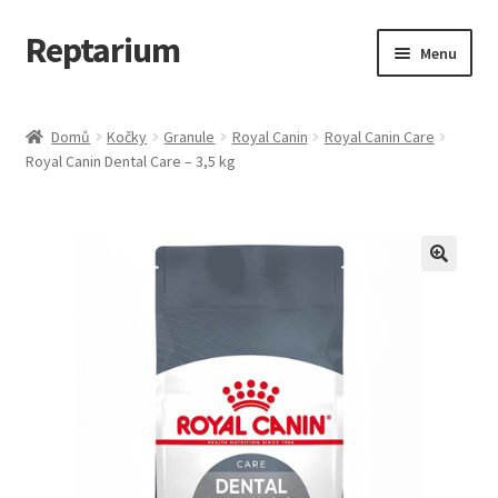
Reptarium
Přeskočit
Přejít
Menu
na
k
navigaci
obsahu
Úvodní stránka
webu
Domů
Kočky
Granule
Royal Canin
Royal Canin Care
Royal Canin Dental Care – 3,5 kg
Košík
Malá zvířata — Klece, krmivo, vybavení
Můj účet
Obchod
Pokladna
Vše pro kočky