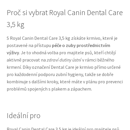
Proč si vybrat Royal Canin Dental Care
N&D Farmina pro psy — Italské holistic krmivo
3,5 kg
Oblečky pro psy
S Royal Canin Dental Care 3,5 kg získáte krmivo, které je
Pamlsky pro psy
postavené na přístupu
péče o zuby prostřednictvím
výživy
. Je to vhodná volba pro majitele psů, kteří chtějí
aktivně pracovat na
zdraví dutiny ústní
v rámci běžného
Pelíšky pro psy
krmení. Díky označení Dental Care je krmivo přímo určené
pro každodenní podporu zubní hygieny, takže se dobře
Ortopedické pelíšky
kombinuje s dalšími kroky, které máte v plánu pro prevenci
problémů spojených s plakem a zápachem.
Přepravky pro psy
Purizon pro psy — Vysoký obsah masa, bez obilovin
Ideální pro
Royal Canin pro psy
Royal Canin Dental Care 3,5 kg je ideální pro majitele psů,