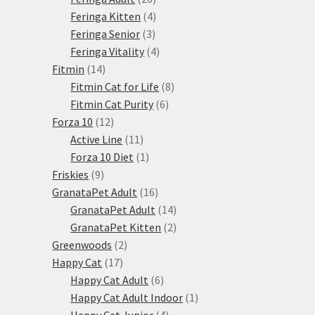
produktů
4
Feringa Kitten
4
3
produkty
Feringa Senior
3
produkty
4
Feringa Vitality
4
14
produkty
Fitmin
14
produktů
8
Fitmin Cat for Life
8
6
produktů
Fitmin Cat Purity
6
12
produktů
Forza 10
12
produktů
11
Active Line
11
produktů
1
Forza 10 Diet
1
9
produkt
Friskies
9
produktů
16
GranataPet Adult
16
produktů
14
GranataPet Adult
14
produktů
2
GranataPet Kitten
2
2
produkty
Greenwoods
2
17
produkty
Happy Cat
17
produktů
6
Happy Cat Adult
6
produktů
1
Happy Cat Adult Indoor
1
4
produkt
Happy Cat Junior
4