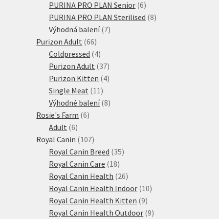
6
produkty
PURINA PRO PLAN Senior
6
produktů
8
PURINA PRO PLAN Sterilised
8
7
produktů
Výhodná balení
7
66
produktů
Purizon Adult
66
produktů
4
Coldpressed
4
produkty
37
Purizon Adult
37
produktů
4
Purizon Kitten
4
11
produkty
Single Meat
11
produktů
8
Výhodné balení
8
6
produktů
Rosie's Farm
6
6
produktů
Adult
6
produktů
107
Royal Canin
107
produktů
35
Royal Canin Breed
35
18
produktů
Royal Canin Care
18
produktů
26
Royal Canin Health
26
produktů
10
Royal Canin Health Indoor
10
9
produktů
Royal Canin Health Kitten
9
produktů
9
Royal Canin Health Outdoor
9