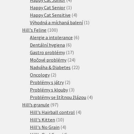
produkty
1
Happy Cat Senior
1
produkt
4
Happy Cat Sensitive
4
produkty
1
Výhodná a míchaná balení
1
100
produkt
Hill's Feline
100
produktů
6
Alergie a intolerance
6
6
produktů
Dentální hygiena
6
produktů
17
Gastro problémy
17
produktů
24
Močové problémy
24
produktů
22
Nadváha & Diabetes
22
2
produktů
Oncology
2
produkty
2
Problémy s játry
2
produkty
3
Problémy s klouby
3
produkty
4
Problémy se štítnou žlázou
4
97
produkty
Hill’s granule
97
produktů
4
Hill's Hairball control
4
10
produkty
Hill's Kitten
10
produktů
4
Hill's No Grain
4