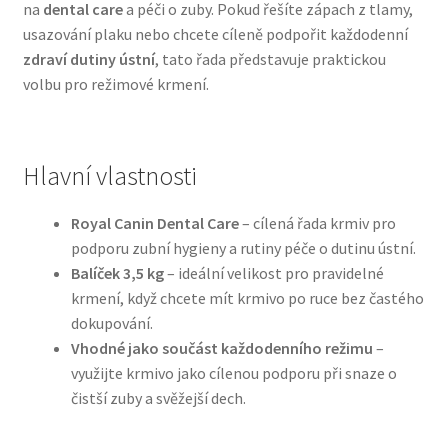
na
dental care
a péči o zuby. Pokud řešíte zápach z tlamy,
usazování plaku nebo chcete cíleně podpořit každodenní
Bozita pro psy — Švédské krmivo s nordickou kvalitou
zdraví dutiny ústní
, tato řada představuje praktickou
volbu pro režimové krmení.
Brit pro psy
Granule pro psy
Hlavní vlastnosti
Natural Trainer pro psy — Italské krmivo s
Royal Canin Dental Care
– cílená řada krmiv pro
přírodními složkami
podporu zubní hygieny a rutiny péče o dutinu ústní.
Balíček 3,5 kg
– ideální velikost pro pravidelné
Happy Dog — Německá kvalita a přirozené složení
krmení, když chcete mít krmivo po ruce bez častého
dokupování.
Hill’s pro psy
Vhodné jako součást každodenního režimu
–
využijte krmivo jako cílenou podporu při snaze o
Hračky pro psy
čistší zuby a svěžejší dech.
Konzervy a kapsičky pro psy