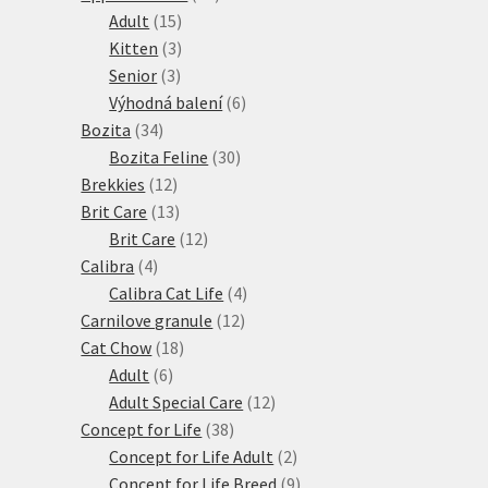
15
produktů
Adult
15
produktů
3
Kitten
3
3
produkty
Senior
3
produkty
6
Výhodná balení
6
34
produktů
Bozita
34
produktů
30
Bozita Feline
30
12
produktů
Brekkies
12
produktů
13
Brit Care
13
produktů
12
Brit Care
12
4
produktů
Calibra
4
produkty
4
Calibra Cat Life
4
12
produkty
Carnilove granule
12
18
produktů
Cat Chow
18
6
produktů
Adult
6
produktů
12
Adult Special Care
12
38
produktů
Concept for Life
38
produktů
2
Concept for Life Adult
2
produkty
9
Concept for Life Breed
9