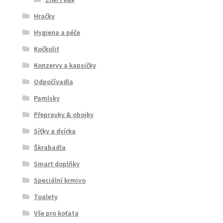
Hračky
Hygiena a péče
Kočkolit
Konzervy a kapsičky
Odpočívadla
Pamlsky
Přepravky & obojky
Síťky a dvírka
Škrabadla
Smart doplňky
Speciální krmivo
Toalety
Vše pro koťata