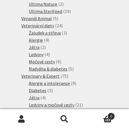
2
produktů
Ultima Nature
2
produkty
19
Ultima Sterilised
19
5
produktů
Venandi Animal
5
produktů
24
Veterinární diety
24
produktů
3
Žaludek a střeva
3
4
produkty
Alergie
4
2
produkty
Játra
2
produkty
4
Ledviny
4
produkty
6
Močové cesty
6
produktů
5
Nadváha & diabetes
5
75
produktů
Veterinary & Expert
75
produktů
9
Alergie a intolerance
9
3
produktů
Diabetes
3
4
produkty
Játra
4
produkty
21
Ledviny a močové cesty
21
7
produktů
Mature
7
0
produktů
4
Neutered
4
Hledat:
Hledat
produkty
3
Péče o zuby
3