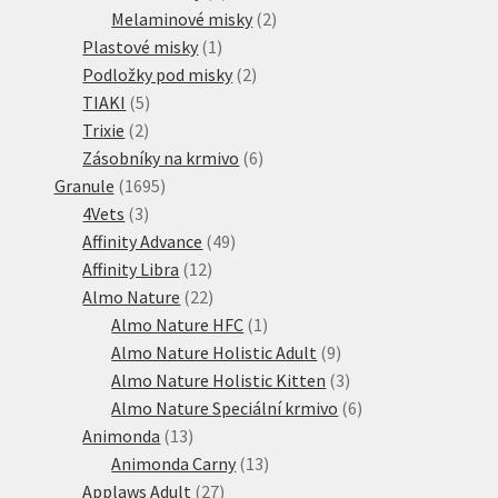
produktů
2
Melaminové misky
2
1
produkty
Plastové misky
1
produkt
2
Podložky pod misky
2
5
produkty
TIAKI
5
2
produktů
Trixie
2
produkty
6
Zásobníky na krmivo
6
1695
produktů
Granule
1695
3
produktů
4Vets
3
produkty
49
Affinity Advance
49
12
produktů
Affinity Libra
12
produktů
22
Almo Nature
22
produktů
1
Almo Nature HFC
1
produkt
9
Almo Nature Holistic Adult
9
produktů
3
Almo Nature Holistic Kitten
3
produkty
6
Almo Nature Speciální krmivo
6
13
produktů
Animonda
13
produktů
13
Animonda Carny
13
27
produktů
Applaws Adult
27