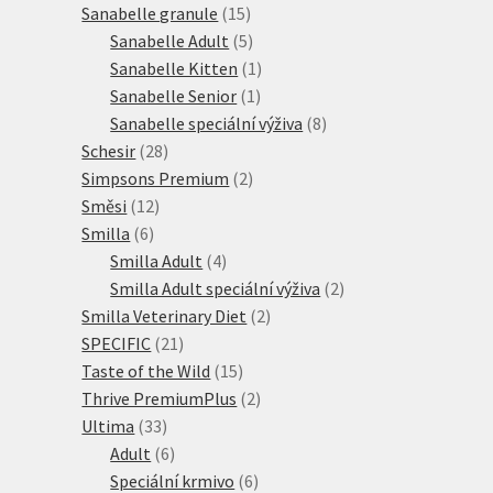
15
produktů
Sanabelle granule
15
produktů
5
Sanabelle Adult
5
produktů
1
Sanabelle Kitten
1
1
produkt
Sanabelle Senior
1
produkt
8
Sanabelle speciální výživa
8
28
produktů
Schesir
28
produktů
2
Simpsons Premium
2
12
produkty
Směsi
12
6
produktů
Smilla
6
produktů
4
Smilla Adult
4
produkty
2
Smilla Adult speciální výživa
2
2
produkty
Smilla Veterinary Diet
2
21
produkty
SPECIFIC
21
produktů
15
Taste of the Wild
15
produktů
2
Thrive PremiumPlus
2
33
produkty
Ultima
33
produktů
6
Adult
6
produktů
6
Speciální krmivo
6