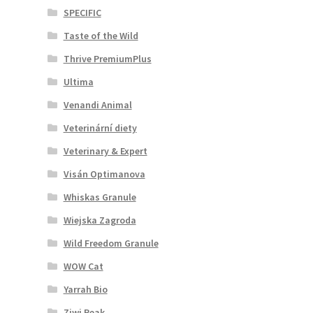
SPECIFIC
Taste of the Wild
Thrive PremiumPlus
Ultima
Venandi Animal
Veterinární diety
Veterinary & Expert
Visán Optimanova
Whiskas Granule
Wiejska Zagroda
Wild Freedom Granule
WOW Cat
Yarrah Bio
Ziwi Peak