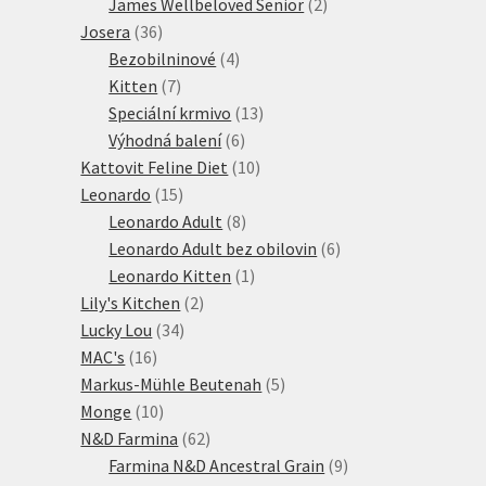
2
produkt
James Wellbeloved Senior
2
36
produkty
Josera
36
produktů
4
Bezobilninové
4
7
produkty
Kitten
7
produktů
13
Speciální krmivo
13
6
produktů
Výhodná balení
6
produktů
10
Kattovit Feline Diet
10
15
produktů
Leonardo
15
produktů
8
Leonardo Adult
8
produktů
6
Leonardo Adult bez obilovin
6
1
produktů
Leonardo Kitten
1
2
produkt
Lily's Kitchen
2
34
produkty
Lucky Lou
34
16
produktů
MAC's
16
produktů
5
Markus-Mühle Beutenah
5
10
produktů
Monge
10
produktů
62
N&D Farmina
62
produktů
9
Farmina N&D Ancestral Grain
9