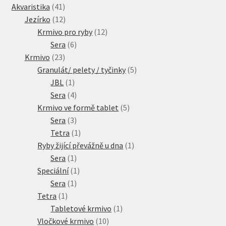
41
produkty
Akvaristika
41
produktů
12
Jezírko
12
produktů
12
Krmivo pro ryby
12
6
produktů
Sera
6
23
produktů
Krmivo
23
produktů
5
Granulát/ pelety / tyčinky
5
1
produktů
JBL
1
produkt
4
Sera
4
produkty
5
Krmivo ve formě tablet
5
3
produktů
Sera
3
produkty
1
Tetra
1
produkt
1
Ryby žijící převážně u dna
1
1
produkt
Sera
1
produkt
1
Speciální
1
1
produkt
Sera
1
1
produkt
Tetra
1
produkt
1
Tabletové krmivo
1
10
produkt
Vločkové krmivo
10