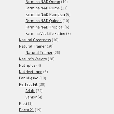
10
produktů
Farmina N&D Ocean
10
13
produktů
Farmina N&D Prime
13
produktů
6
Farmina N&D Pumpkin
6
10
produktů
Farmina N&D Quinoa
10
produktů
6
Farmina N&D Tropical
6
produktů
8
Farmina Vet Life Feline
8
10
produktů
Natural Greatness
10
30
produktů
Natural Trainer
30
produktů
26
Natural Trainer
26
28
produktů
Nature's Variety
28
4
produktů
Nutriplus
4
produkty
6
Nutrivet Inne
6
10
produktů
Pan Mięsko
10
30
produktů
Perfect Fit
30
24
produktů
Adult
24
4
produktů
Senior
4
1
produkty
Pitti
1
produkt
19
Porta 21
19