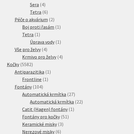
4
produktů
Sera
4
produkty
6
Tetra
6
produktů
2
Péče o akvárium
2
produkty
1
Boj proti řasám
1
1
produkt
Tetra
1
produkt
1
Úprava vody
1
4
produkt
Vše pro želvy
4
produkty
4
Krmivo pro želvy
4
5582
produkty
Kočky
5582
produktů
1
Antiparazitika
1
1
produkt
Frontline
1
104
produkt
Fontány
104
produktů
27
Automatická krmítka
27
produktů
22
Automatická krmítka
22
1
produktů
Catit (Hagen) fontány
1
51
produkt
Fontány pro kočky
51
3
produktů
Keramické misky
3
6
produkty
Nerezové misky
6