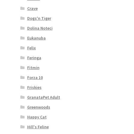
Crave
Dogs'n Tiger
Dolina Noteci
Eukanuba
Felix
Feringa
Fitmin
Forza 10
Friskies
GranataPet Adult
Greenwoods
Happy Cat
Hill's Feline