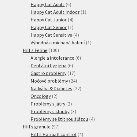
produktů
6
Happy Cat Adult
6
produktů
1
Happy Cat Adult Indoor
1
4
produkt
Happy Cat Junior
4
produkty
1
Happy Cat Senior
1
produkt
4
Happy Cat Sensitive
4
produkty
1
Výhodná a míchaná balení
1
100
produkt
Hill's Feline
100
produktů
6
Alergie a intolerance
6
6
produktů
Dentální hygiena
6
produktů
17
Gastro problémy
17
produktů
24
Močové problémy
24
produktů
22
Nadváha & Diabetes
22
2
produktů
Oncology
2
produkty
2
Problémy s játry
2
produkty
3
Problémy s klouby
3
produkty
4
Problémy se štítnou žlázou
4
97
produkty
Hill’s granule
97
produktů
4
Hill's Hairball control
4