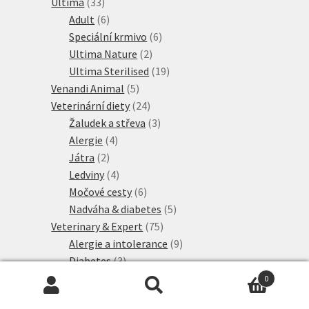
33
produkty
Ultima
33
produktů
6
Adult
6
produktů
6
Speciální krmivo
6
2
produktů
Ultima Nature
2
produkty
19
Ultima Sterilised
19
5
produktů
Venandi Animal
5
produktů
24
Veterinární diety
24
produktů
3
Žaludek a střeva
3
4
produkty
Alergie
4
2
produkty
Játra
2
produkty
4
Ledviny
4
produkty
6
Močové cesty
6
produktů
5
Nadváha & diabetes
5
75
produktů
Veterinary & Expert
75
produktů
9
Alergie a intolerance
9
3
produktů
Diabetes
3
4
produkty
Játra
4
0
produkty
21
Hledat:
Hledat
Ledviny a močové cesty
21