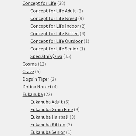
38
produktů
Concept for Life
38
produktů
2
Concept for Life Adult
2
produkty
9
Concept for Life Breed
9
produktů
2
Concept for Life Indoor
2
4
produkty
Concept for Life Kitten
4
produkty
1
Concept for Life Outdoor
1
1
produkt
Concept for Life Senior
1
15
produkt
Speciální výživa
15
12
produktů
Cosma
12
5
produktů
Crave
5
produktů
2
Dogs'n Tiger
2
produkty
4
Dolina Noteci
4
22
produkty
Eukanuba
22
produktů
6
Eukanuba Adult
6
produktů
9
Eukanuba Grain Free
9
3
produktů
Eukanuba Hairball
3
3
produkty
Eukanuba Kitten
3
1
produkty
Eukanuba Senior
1