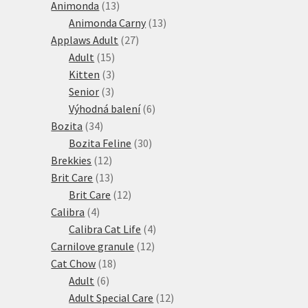
13
produktů
Animonda
13
produktů
13
Animonda Carny
13
27
produktů
Applaws Adult
27
15
produktů
Adult
15
produktů
3
Kitten
3
3
produkty
Senior
3
produkty
6
Výhodná balení
6
34
produktů
Bozita
34
produktů
30
Bozita Feline
30
12
produktů
Brekkies
12
produktů
13
Brit Care
13
produktů
12
Brit Care
12
4
produktů
Calibra
4
produkty
4
Calibra Cat Life
4
12
produkty
Carnilove granule
12
18
produktů
Cat Chow
18
6
produktů
Adult
6
produktů
12
Adult Special Care
12