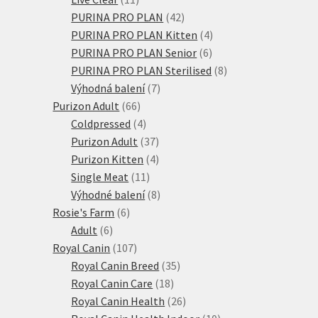
produktů
42
PURINA PRO PLAN
42
produktů
4
PURINA PRO PLAN Kitten
4
6
produkty
PURINA PRO PLAN Senior
6
produktů
8
PURINA PRO PLAN Sterilised
8
7
produktů
Výhodná balení
7
66
produktů
Purizon Adult
66
produktů
4
Coldpressed
4
produkty
37
Purizon Adult
37
produktů
4
Purizon Kitten
4
11
produkty
Single Meat
11
produktů
8
Výhodné balení
8
6
produktů
Rosie's Farm
6
6
produktů
Adult
6
produktů
107
Royal Canin
107
produktů
35
Royal Canin Breed
35
18
produktů
Royal Canin Care
18
produktů
26
Royal Canin Health
26
produktů
10