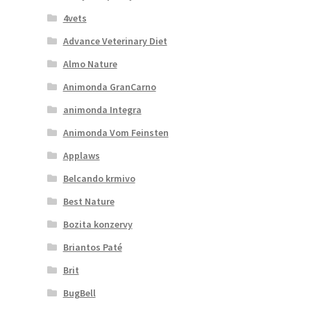
4vets
Advance Veterinary Diet
Almo Nature
Animonda GranCarno
animonda Integra
Animonda Vom Feinsten
Applaws
Belcando krmivo
Best Nature
Bozita konzervy
Briantos Paté
Brit
BugBell