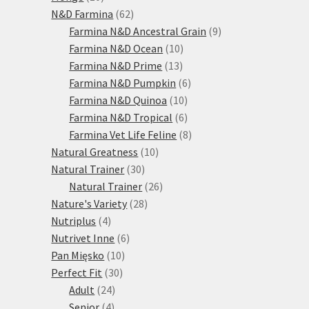
produktů
62
N&D Farmina
62
produktů
9
Farmina N&D Ancestral Grain
9
10
produktů
Farmina N&D Ocean
10
13
produktů
Farmina N&D Prime
13
produktů
6
Farmina N&D Pumpkin
6
10
produktů
Farmina N&D Quinoa
10
produktů
6
Farmina N&D Tropical
6
produktů
8
Farmina Vet Life Feline
8
10
produktů
Natural Greatness
10
30
produktů
Natural Trainer
30
produktů
26
Natural Trainer
26
28
produktů
Nature's Variety
28
4
produktů
Nutriplus
4
produkty
6
Nutrivet Inne
6
10
produktů
Pan Mięsko
10
30
produktů
Perfect Fit
30
24
produktů
Adult
24
4
produktů
Senior
4