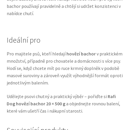
bachor používají pravidelně a chtějí si udržet konzistenci v
Veterinární dieta pro psy
nabídce chutí.
Vodítka a obojky
Wolf of Wilderness
Ideální pro
Pro majitele psů, kteří hledají
hovězí bachor
v praktickém
množství, případně pro chovatele a domácnosti s více psy.
Hodí se, když chcete mít po ruce krmný doplněk v podobě
masové suroviny a zároveň využít výhodnější formát oproti
jednotlivým balením.
Udělejte psovi chutný a praktický výběr – pořiďte si
Rafi
Dog hovězí bachor 20 × 500 g
a objednejte rovnou balení,
které vám ušetří čas i nákupní starosti.