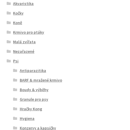
Akvaristika
Kočky
Koně
Krmivo pro ptáky
Malá zvířata
Nezařazené
Psi
Antiparazitika
BARF & mražené krmivo
Boudy & výběhy
Granule pro psy
Hračky Kong
Hygiena
Konzervy a kapsičky