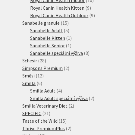
Royal Canin Health Indoor
10
9
produktů
Royal Canin Health Kitten
9
produktů
9
Royal Canin Health Outdoor
9
15
produktů
Sanabelle granule
15
produktů
5
Sanabelle Adult
5
produktů
1
Sanabelle Kitten
1
1
produkt
Sanabelle Senior
1
produkt
8
Sanabelle speciální výživa
8
28
produktů
Schesir
28
produktů
2
Simpsons Premium
2
12
produkty
Směsi
12
6
produktů
Smilla
6
produktů
4
Smilla Adult
4
produkty
2
Smilla Adult speciální výživa
2
2
produkty
Smilla Veterinary Diet
2
21
produkty
SPECIFIC
21
produktů
15
Taste of the Wild
15
produktů
2
Thrive PremiumPlus
2