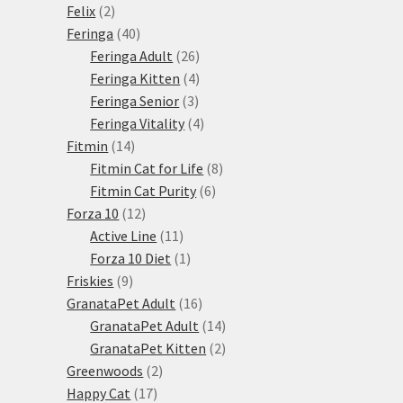
2
produkt
Felix
2
produkty
40
Feringa
40
produktů
26
Feringa Adult
26
produktů
4
Feringa Kitten
4
3
produkty
Feringa Senior
3
produkty
4
Feringa Vitality
4
14
produkty
Fitmin
14
produktů
8
Fitmin Cat for Life
8
6
produktů
Fitmin Cat Purity
6
12
produktů
Forza 10
12
produktů
11
Active Line
11
produktů
1
Forza 10 Diet
1
9
produkt
Friskies
9
produktů
16
GranataPet Adult
16
produktů
14
GranataPet Adult
14
produktů
2
GranataPet Kitten
2
2
produkty
Greenwoods
2
17
produkty
Happy Cat
17