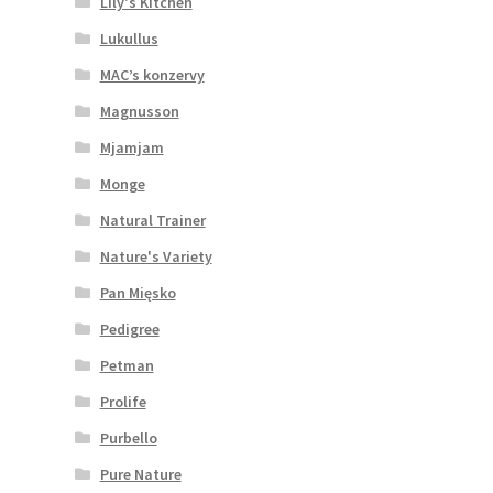
Lily's Kitchen
Lukullus
MAC’s konzervy
Magnusson
Mjamjam
Monge
Natural Trainer
Nature's Variety
Pan Mięsko
Pedigree
Petman
Prolife
Purbello
Pure Nature