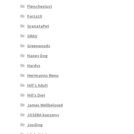
Fleischeslust
Forza10
GranataPet
GRAU
Greenwoods
Happy Dog
Hardys
Herrmanns Menu
Hill's Adult
Hill’s Diet
James Wellbeloved
JOSERA konzervy
JosiDog