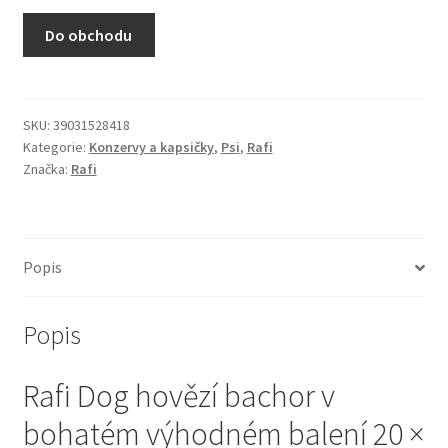
N&D Farmina pro kočky — Italské holistic krmivo
Do obchodu
Odpočívadla pro kočky
Pamlsky pro kočky
SKU:
39031528418
Kategorie:
Konzervy a kapsičky
,
Psi
,
Rafi
Značka:
Rafi
Purizon pro kočky
Royal Canin pro kočky
Popis
Škrabadla pro kočky
Popis
Veterinární dieta pro kočky
Rafi Dog hovězí bachor v
Vše pro psy — Krmivo, doplňky, vybavení
bohatém výhodném balení 20 ×
Boudy a výběhy