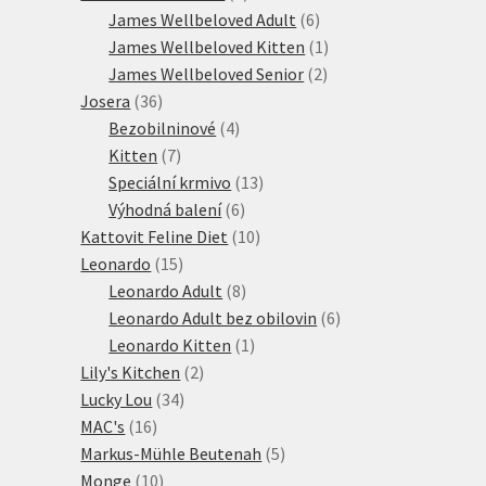
produktů
6
James Wellbeloved Adult
6
produktů
1
James Wellbeloved Kitten
1
2
produkt
James Wellbeloved Senior
2
36
produkty
Josera
36
produktů
4
Bezobilninové
4
7
produkty
Kitten
7
produktů
13
Speciální krmivo
13
6
produktů
Výhodná balení
6
produktů
10
Kattovit Feline Diet
10
15
produktů
Leonardo
15
produktů
8
Leonardo Adult
8
produktů
6
Leonardo Adult bez obilovin
6
1
produktů
Leonardo Kitten
1
2
produkt
Lily's Kitchen
2
34
produkty
Lucky Lou
34
16
produktů
MAC's
16
produktů
5
Markus-Mühle Beutenah
5
10
produktů
Monge
10