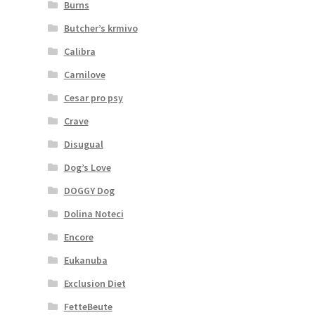
Burns
Butcher’s krmivo
Calibra
Carnilove
Cesar pro psy
Crave
Disugual
Dog’s Love
DOGGY Dog
Dolina Noteci
Encore
Eukanuba
Exclusion Diet
FetteBeute