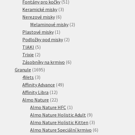
51
produkt
Fontány pro kočky
51
3
produktů
Keramické misky
3
6
produkty
Nerezové misky
6
produktů
2
Melaminové misky
2
1
produkty
Plastové misky
1
produkt
2
Podložky pod misky
2
5
produkty
TIAKI
5
2
produktů
Trixie
2
produkty
6
Zásobníky na krmivo
6
1695
produktů
Granule
1695
3
produktů
4Vets
3
produkty
49
Affinity Advance
49
12
produktů
Affinity Libra
12
produktů
22
Almo Nature
22
produktů
1
Almo Nature HFC
1
produkt
9
Almo Nature Holistic Adult
9
produktů
3
Almo Nature Holistic Kitten
3
produkty
6
Almo Nature Speciální krmivo
6