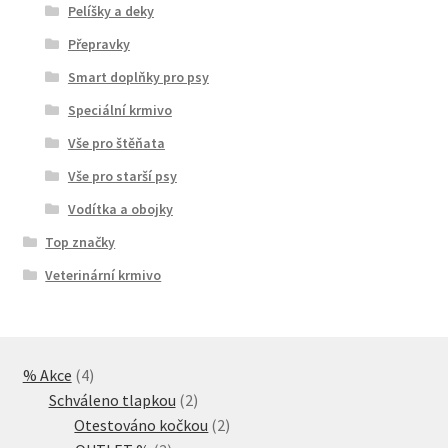
Pelíšky a deky
Přepravky
Smart doplňky pro psy
Speciální krmivo
Vše pro štěňata
Vše pro starší psy
Vodítka a obojky
Top značky
Veterinární krmivo
4
% Akce
4
produkty
2
Schváleno tlapkou
2
produkty
2
Otestováno kočkou
2