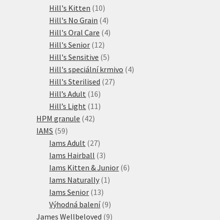
10
produkty
Hill's Kitten
10
produktů
4
Hill's No Grain
4
produkty
4
Hill's Oral Care
4
12
produkty
Hill's Senior
12
produktů
5
Hill's Sensitive
5
produktů
4
Hill's speciální krmivo
4
27
produkty
Hill's Sterilised
27
16
produktů
Hill’s Adult
16
produktů
11
Hill’s Light
11
42
produktů
HPM granule
42
59
produktů
IAMS
59
produktů
27
Iams Adult
27
produktů
3
Iams Hairball
3
produkty
6
Iams Kitten & Junior
6
1
produktů
Iams Naturally
1
13
produkt
Iams Senior
13
produktů
9
Výhodná balení
9
produktů
9
James Wellbeloved
9