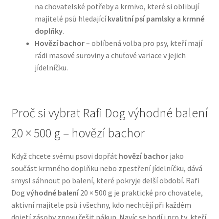
na chovatelské potřeby a krmivo, které si oblibují
majitelé psů hledající
kvalitní psí pamlsky a krmné
N&D Farmina pro psy — Italské holistic krmivo
doplňky
.
Hovězí bachor
– oblíbená volba pro psy, kteří mají
Oblečky pro psy
rádi masové suroviny a chuťové variace v jejich
jídelníčku.
Pamlsky pro psy
Pelíšky pro psy
Proč si vybrat Rafi Dog výhodné balení
Ortopedické pelíšky
20 × 500 g – hovězí bachor
Přepravky pro psy
Když chcete svému psovi dopřát
hovězí bachor
jako
součást krmného doplňku nebo zpestření jídelníčku, dává
Purizon pro psy — Vysoký obsah masa, bez obilovin
smysl sáhnout po balení, které pokryje delší období. Rafi
Dog
výhodné balení
20 × 500 g je praktické pro chovatele,
aktivní majitele psů i všechny, kdo nechtějí při každém
Royal Canin pro psy
dojetí zásoby znovu řešit nákup. Navíc se hodí i pro ty, kteří