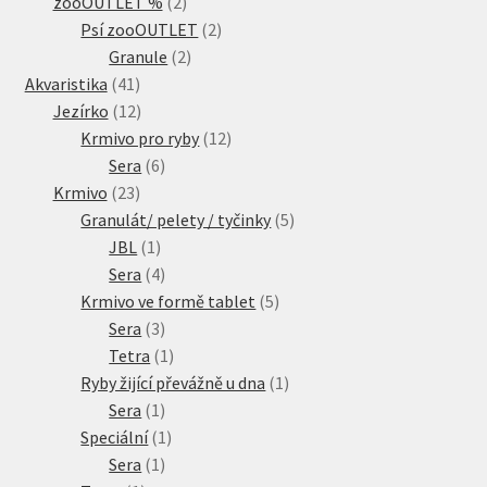
2
produkty
zooOUTLET %
2
produkty
2
Psí zooOUTLET
2
2
produkty
Granule
2
41
produkty
Akvaristika
41
produktů
12
Jezírko
12
produktů
12
Krmivo pro ryby
12
6
produktů
Sera
6
23
produktů
Krmivo
23
produktů
5
Granulát/ pelety / tyčinky
5
1
produktů
JBL
1
produkt
4
Sera
4
produkty
5
Krmivo ve formě tablet
5
3
produktů
Sera
3
produkty
1
Tetra
1
produkt
1
Ryby žijící převážně u dna
1
1
produkt
Sera
1
produkt
1
Speciální
1
1
produkt
Sera
1