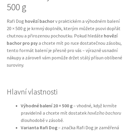
500 g
Bozita pro psy — Švédské krmivo s nordickou kvalitou
Rafi Dog
hovězí bachor
v praktickém a výhodném balení
20 × 500 g je krmný doplněk, kterým můžete psovi dopřát
Brit pro psy
chutnou a přirozenou pochoutku. Pokud hledáte
hovězí
bachor pro psy
a chcete mít po ruce dostatečnou zásobu,
Granule pro psy
tento formát balení je přesně pro vás – výrazně usnadní
nákupy a zároveň vám pomůže držet stálý přísun oblíbené
Natural Trainer pro psy — Italské krmivo s
suroviny.
přírodními složkami
Happy Dog — Německá kvalita a přirozené složení
Hlavní vlastnosti
Hill’s pro psy
Výhodné balení 20 × 500 g
– vhodné, když krmíte
pravidelně a chcete mít dostatek
hovězího bachoru
Hračky pro psy
dlouhodobě v zásobě.
Varianta Rafi Dog
– značka Rafi Dog je zaměřená
Konzervy a kapsičky pro psy