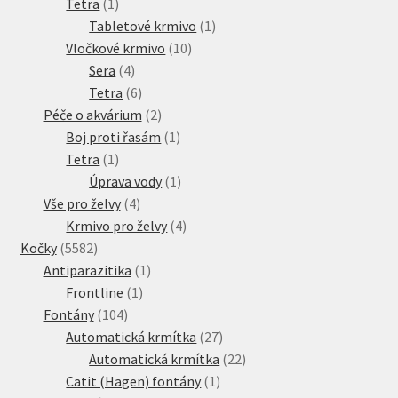
1
produkt
Tetra
1
produkt
1
Tabletové krmivo
1
10
produkt
Vločkové krmivo
10
4
produktů
Sera
4
produkty
6
Tetra
6
produktů
2
Péče o akvárium
2
produkty
1
Boj proti řasám
1
1
produkt
Tetra
1
produkt
1
Úprava vody
1
4
produkt
Vše pro želvy
4
produkty
4
Krmivo pro želvy
4
5582
produkty
Kočky
5582
produktů
1
Antiparazitika
1
1
produkt
Frontline
1
104
produkt
Fontány
104
produktů
27
Automatická krmítka
27
produktů
22
Automatická krmítka
22
1
produktů
Catit (Hagen) fontány
1