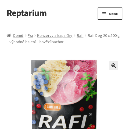
Reptarium
Přeskočit
Přejít
Menu
na
k
navigaci
obsahu
Úvodní stránka
webu
Domů
Psi
Konzervy a kapsičky
Rafi
Rafi Dog 20 x 500 g
– výhodné balení – hovězí bachor
Košík
Malá zvířata — Klece, krmivo, vybavení
Můj účet
Obchod
Pokladna
Vše pro kočky