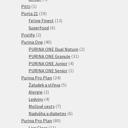
1
produkty
Pitti
1
produkt
19
Porta 21
19
produktů
13
Feline Finest
13
6
produktů
Superfood
6
2
produktů
Prolife
2
produkty
40
Purina One
40
produktů
2
PURINA ONE Dual Nature
2
31
produkty
PURINA ONE Granule
31
4
produktů
PURINA ONE Junior
4
produkty
1
PURINA ONE Senior
1
24
produkt
Purina Pro Plan
24
produktů
5
Žaludek a střeva
5
2
produktů
Alergie
2
produkty
4
Ledviny
4
produkty
7
Močové cesty
7
produktů
6
Nadváha a diabetes
6
80
produktů
Purina Pro Plan
80
11
produktů
Live Clear
11