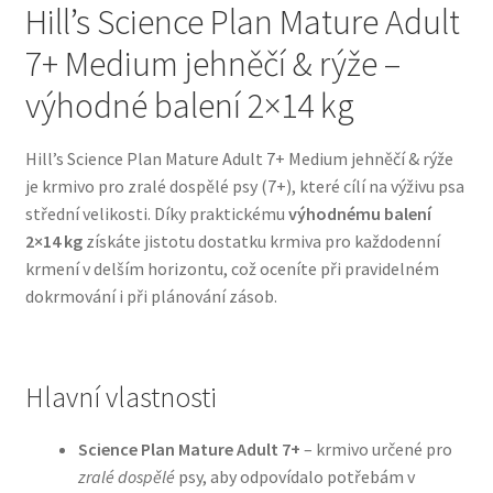
Hill’s Science Plan Mature Adult
7+ Medium jehněčí & rýže –
Bozita pro psy — Švédské krmivo s nordickou kvalitou
výhodné balení 2×14 kg
Brit pro psy
Hill’s Science Plan Mature Adult 7+ Medium jehněčí & rýže
Granule pro psy
je krmivo pro zralé dospělé psy (7+), které cílí na výživu psa
střední velikosti. Díky praktickému
výhodnému balení
Natural Trainer pro psy — Italské krmivo s
2×14 kg
získáte jistotu dostatku krmiva pro každodenní
přírodními složkami
krmení v delším horizontu, což oceníte při pravidelném
dokrmování i při plánování zásob.
Happy Dog — Německá kvalita a přirozené složení
Hill’s pro psy
Hlavní vlastnosti
Hračky pro psy
Science Plan Mature Adult 7+
– krmivo určené pro
zralé dospělé
psy, aby odpovídalo potřebám v
Konzervy a kapsičky pro psy