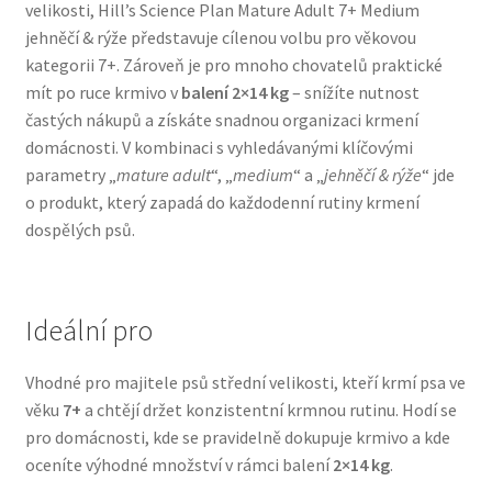
velikosti, Hill’s Science Plan Mature Adult 7+ Medium
Veterinární dieta pro psy
jehněčí & rýže představuje cílenou volbu pro věkovou
kategorii 7+. Zároveň je pro mnoho chovatelů praktické
Vodítka a obojky
mít po ruce krmivo v
balení 2×14 kg
– snížíte nutnost
častých nákupů a získáte snadnou organizaci krmení
Wolf of Wilderness
domácnosti. V kombinaci s vyhledávanými klíčovými
parametry „
mature adult
“, „
medium
“ a „
jehněčí & rýže
“ jde
o produkt, který zapadá do každodenní rutiny krmení
dospělých psů.
Ideální pro
Vhodné pro majitele psů střední velikosti, kteří krmí psa ve
věku
7+
a chtějí držet konzistentní krmnou rutinu. Hodí se
pro domácnosti, kde se pravidelně dokupuje krmivo a kde
oceníte výhodné množství v rámci balení
2×14 kg
.