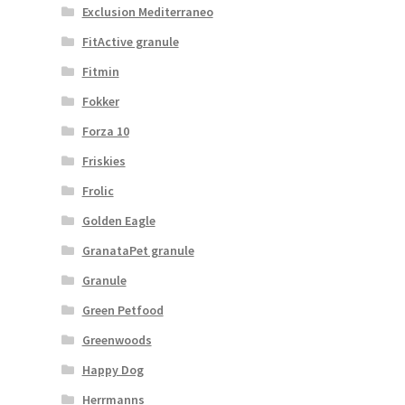
Exclusion Mediterraneo
FitActive granule
Fitmin
Fokker
Forza 10
Friskies
Frolic
Golden Eagle
GranataPet granule
Granule
Green Petfood
Greenwoods
Happy Dog
Herrmanns