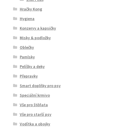
Hračky Kong
Hygiena
Konzervy a kapsičky
Misky & podložky
Oblečky
Pamlsky
Pelíšky a deky
Přepravky
Smart doplňky pro psy
Speciální krmivo
Vše pro štěňata
Vše pro starší psy
Vodítka a obojky