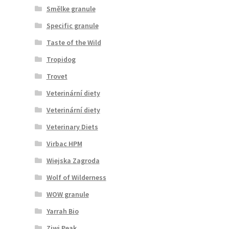
Smělke granule
Specific granule
Taste of the Wild
Tropidog
Trovet
Veterinární diety
Veterinární diety
Veterinary Diets
Virbac HPM
Wiejska Zagroda
Wolf of Wilderness
WOW granule
Yarrah Bio
Ziwi Peak