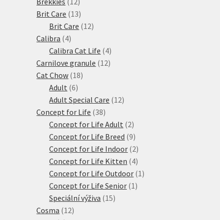
12
produktů
Brekkies
12
produktů
13
Brit Care
13
produktů
12
Brit Care
12
4
produktů
Calibra
4
produkty
4
Calibra Cat Life
4
12
produkty
Carnilove granule
12
18
produktů
Cat Chow
18
6
produktů
Adult
6
produktů
12
Adult Special Care
12
38
produktů
Concept for Life
38
produktů
2
Concept for Life Adult
2
produkty
9
Concept for Life Breed
9
produktů
2
Concept for Life Indoor
2
4
produkty
Concept for Life Kitten
4
produkty
1
Concept for Life Outdoor
1
1
produkt
Concept for Life Senior
1
15
produkt
Speciální výživa
15
12
produktů
Cosma
12