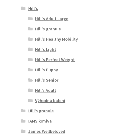
Hill's
Hill's Adult Large
Hill's granule
Hill's Healthy Mobility
Hill's Light
Hill's Perfect Weight
Hill's Puppy
Hill's Senior
Hill’s Adult
Výhodná balení
Hill’s granule
IAMS krmiva
James Wellbeloved