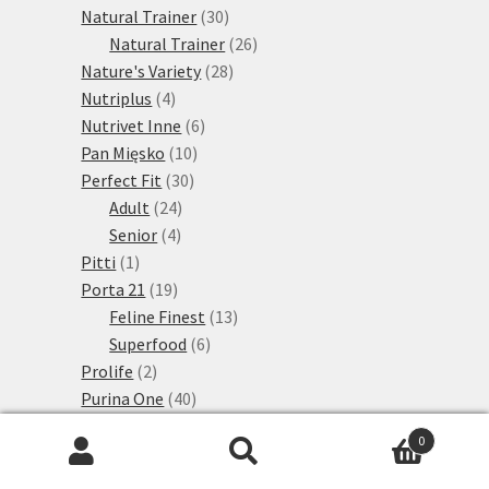
30
produktů
Natural Trainer
30
produktů
26
Natural Trainer
26
28
produktů
Nature's Variety
28
4
produktů
Nutriplus
4
produkty
6
Nutrivet Inne
6
10
produktů
Pan Mięsko
10
30
produktů
Perfect Fit
30
24
produktů
Adult
24
4
produktů
Senior
4
1
produkty
Pitti
1
produkt
19
Porta 21
19
produktů
13
Feline Finest
13
6
produktů
Superfood
6
2
produktů
Prolife
2
produkty
40
Purina One
40
produktů
2
PURINA ONE Dual Nature
2
0
31
produkty
PURINA ONE Granule
31
Hledat:
Hledat
4
produktů
PURINA ONE Junior
4