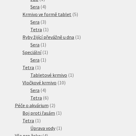
produkt
4
Sera
4
produkty
5
Krmivo ve formě tablet
5
3
produktů
Sera
3
produkty
1
Tetra
1
produkt
1
Ryby žijící převážně u dna
1
1
produkt
Sera
1
produkt
1
Speciální
1
1
produkt
Sera
1
1
produkt
Tetra
1
produkt
1
Tabletové krmivo
1
10
produkt
Vločkové krmivo
10
4
produktů
Sera
4
produkty
6
Tetra
6
produktů
2
Péče o akvárium
2
produkty
1
Boj proti řasám
1
1
produkt
Tetra
1
produkt
1
Úprava vody
1
4
produkt
Vše pro želvy
4