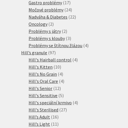
produktů
17
Gastro problémy
17
produktů
24
Močové problémy
24
produktů
22
Nadváha & Diabetes
22
2
produktů
Oncology
2
produkty
2
Problémy s játry
2
produkty
3
Problémy s klouby
3
produkty
4
Problémy se štítnou žlázou
4
97
produkty
Hill’s granule
97
produktů
4
Hill's Hairball control
4
10
produkty
Hill's Kitten
10
produktů
4
Hill's No Grain
4
produkty
4
Hill's Oral Care
4
12
produkty
Hill's Senior
12
produktů
5
Hill's Sensitive
5
produktů
4
Hill's speciální krmivo
4
27
produkty
Hill's Sterilised
27
16
produktů
Hill’s Adult
16
produktů
11
Hill’s Light
11