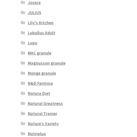
Josera
JULIUS
Lily's Kitchen
Lukullus Adult
Lupo
MAC granule
Magnusson granule
Monge granule
N&D Farmina
Natura Diet
Natural Greatness
Natural Trainer
Nature’s Variety
Nutriplus