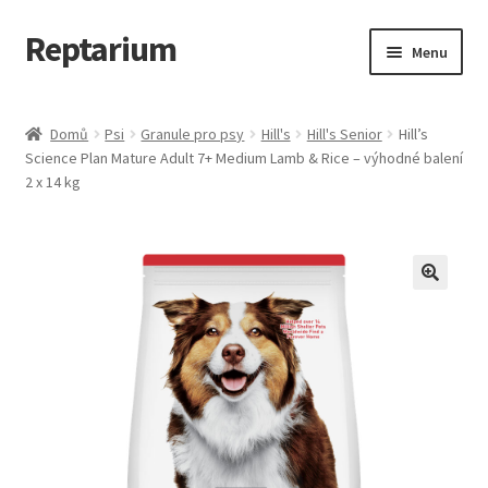
Reptarium
Přeskočit
Přejít
Menu
na
k
navigaci
obsahu
Úvodní stránka
webu
Domů
Psi
Granule pro psy
Hill's
Hill's Senior
Hill’s
Science Plan Mature Adult 7+ Medium Lamb & Rice – výhodné balení
Košík
2 x 14 kg
Malá zvířata — Klece, krmivo, vybavení
Můj účet
Obchod
Pokladna
Vše pro kočky