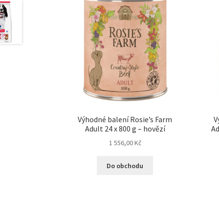
Výhodné balení Rosie’s Farm
V
Adult 24 x 800 g – hovězí
Ad
1 556,00
Kč
Do obchodu