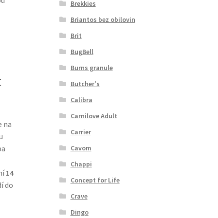
Brekkies
Briantos bez obilovin
Brit
BugBell
Burns granule
t
Butcher's
Calibra
Carnilove Adult
e na
Carrier
u
Cavom
ba
Chappi
ní
14
Concept for Life
í do
Crave
Dingo