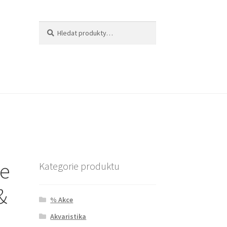
Hledat:
Hledat
re
Kategorie produktu
&
% Akce
Akvaristika