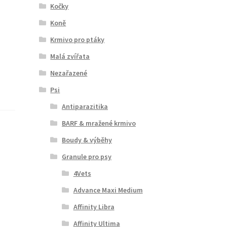
Kočky
Koně
Krmivo pro ptáky
Malá zvířata
Nezařazené
Psi
Antiparazitika
BARF & mražené krmivo
Boudy & výběhy
Granule pro psy
4Vets
Advance Maxi Medium
Affinity Libra
Affinity Ultima