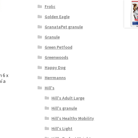
Frolic
Golden Eagle
GranataPet granule
Granule
Green Petfood
Greenwoods
Happy Dog
n 6 x
Herrmanns
í a
Hill's
Hill's Adult Large
Hill's granule
Hill's Healthy Mobility
Hill's Light