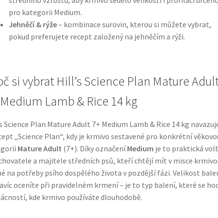
pro kategorii Medium.
Jehněčí & rýže
– kombinace surovin, kterou si můžete vybrat,
pokud preferujete recept založený na jehněčím a rýži.
oč si vybrat Hill’s Science Plan Mature Adul
 Medium Lamb & Rice 14 kg
’s Science Plan Mature Adult 7+ Medium Lamb & Rice 14 kg navazuj
ept „Science Plan“, kdy je krmivo sestavené pro konkrétní věkovo
gorii
Mature Adult
(7+). Díky označení
Medium
je to praktická vol
chovatele a majitele středních psů, kteří chtějí mít v misce krmivo
né na potřeby psího dospělého života v pozdější fázi. Velikost bale
víc oceníte při pravidelném krmení – je to typ balení, které se hod
cností, kde krmivo používáte dlouhodobě.