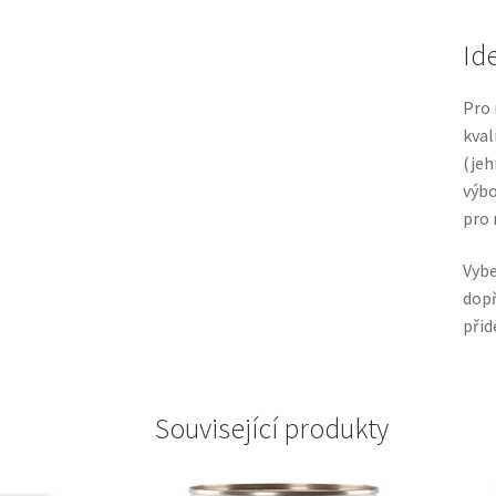
Id
Pro 
kval
(jeh
výbo
pro 
Vybe
dopř
přid
Související produkty