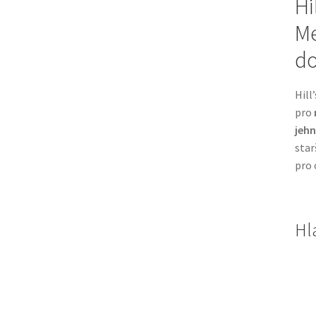
Hi
Me
do
Hill
pro
jehn
star
pro 
Hl