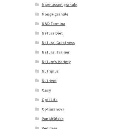
Magnusson granule
Monge granule
N&D Farmina
Natura Diet
Natural Greatness
Natural Trainer
Nature’s Variety
Nutriplus
Nutrivet
Oasy
Opti Life
Optimanova
Pan Mišňsko
Pedigree