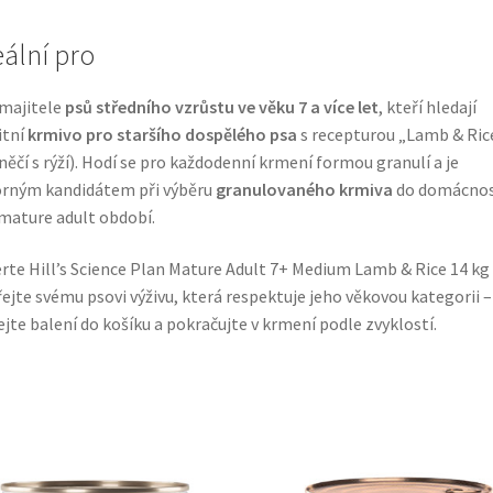
eální pro
majitele
psů středního vzrůstu ve věku 7 a více let
, kteří hledají
itní
krmivo pro staršího dospělého psa
s recepturou „Lamb & Ric
něčí s rýží). Hodí se pro každodenní krmení formou granulí a je
rným kandidátem při výběru
granulovaného krmiva
do domácnos
mature adult období.
rte Hill’s Science Plan Mature Adult 7+ Medium Lamb & Rice 14 kg
ejte svému psovi výživu, která respektuje jeho věkovou kategorii –
ejte balení do košíku a pokračujte v krmení podle zvyklostí.