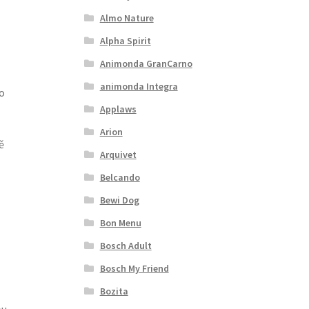
Almo Nature
Alpha Spirit
Animonda GranCarno
animonda Integra
o
Applaws
Arion
ě
Arquivet
Belcando
Bewi Dog
Bon Menu
Bosch Adult
Bosch My Friend
Bozita
ou