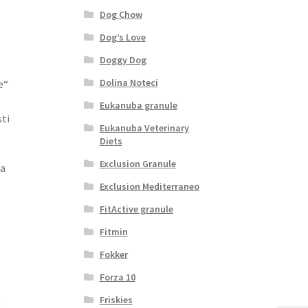
Dog Chow
Dog’s Love
Doggy Dog
Dolina Noteci
e“
Eukanuba granule
ti
Eukanuba Veterinary
Diets
Exclusion Granule
 a
Exclusion Mediterraneo
FitActive granule
Fitmin
Fokker
Forza 10
Friskies