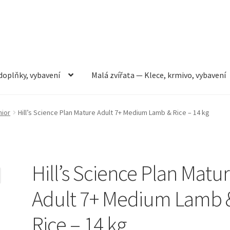
doplňky, vybavení
Malá zvířata — Klece, krmivo, vybavení
rmivo, vybavení
Můj účet
Obchod
Pokladna
Vše pro kočky
nior
Hill’s Science Plan Mature Adult 7+ Medium Lamb & Rice – 14 kg
Hill’s Science Plan Matu
Adult 7+ Medium Lamb 
Rice – 14 kg