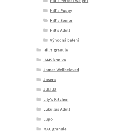
Hill's Perfect Weight
Hill's Puppy
Hill's Senior
Hill’s Adult
Výhodná balení
Hill’s granule
IAMS krmiva
James Wellbeloved
Josera
JULIUS
Lily's Kitchen
Lukullus Adult
Lupo
MAC granule