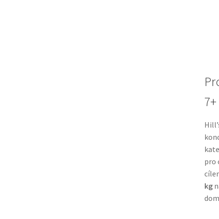
Pr
7+
Hill
konc
kate
pro 
cíle
kg
na
domá