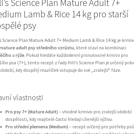
ll’s Science Plan Mature Adult 7+
dium Lamb & Rice 14 kg pro starší
spělé psy
’s Science Plan Mature Adult 7+ Medium Lamb & Rice 14 kg je krmiv
mature adult psy středního vzrůstu
, které staví na kombinaci
ěčího
a
rýže
. Pokud hledáte každodenní
granulované krmivo
pro
šího psa (7+), tento recept z řady Hill’s Science Plan je určený práv
období, kdy dospělý mazlíček vstupuje do své „zralejší“ fáze.
avní vlastnosti
Pro psy 7+ (Mature Adult)
– vhodné krmivo pro zralejší období
dospělosti, kdy majitelé často hledají cílenější výživu.
Pro střední plemena (Medium)
– recept určený pro potřeby psů
středního vzrůstu, aby krmivo sedělo velikostí i profilací určen