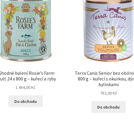
ýhodné balení Rosie’s Farm
Terra Canis Senior bez obilni
ult 24 x 800 g – kuřecí a ryby
800 g – kuřecí s okurkou, dýn
bylinkami
1 484,00
Kč
783,00
Kč
Do obchodu
Do obchodu