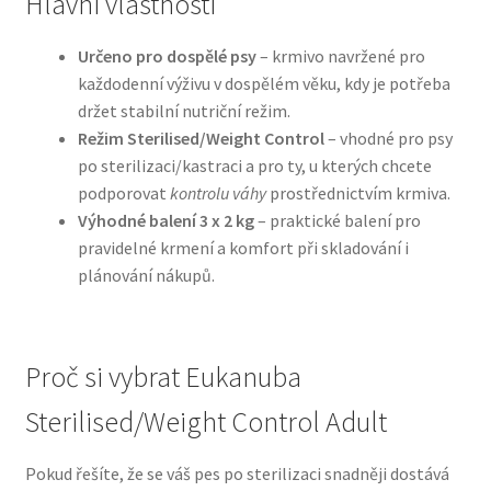
Hlavní vlastnosti
N&D Farmina pro psy — Italské holistic krmivo
Určeno pro dospělé psy
– krmivo navržené pro
každodenní výživu v dospělém věku, kdy je potřeba
držet stabilní nutriční režim.
Oblečky pro psy
Režim Sterilised/Weight Control
– vhodné pro psy
po sterilizaci/kastraci a pro ty, u kterých chcete
Pamlsky pro psy
podporovat
kontrolu váhy
prostřednictvím krmiva.
Výhodné balení 3 x 2 kg
– praktické balení pro
Pelíšky pro psy
pravidelné krmení a komfort při skladování i
plánování nákupů.
Ortopedické pelíšky
Přepravky pro psy
Proč si vybrat Eukanuba
Purizon pro psy — Vysoký obsah masa, bez obilovin
Sterilised/Weight Control Adult
Royal Canin pro psy
Pokud řešíte, že se váš pes po sterilizaci snadněji dostává