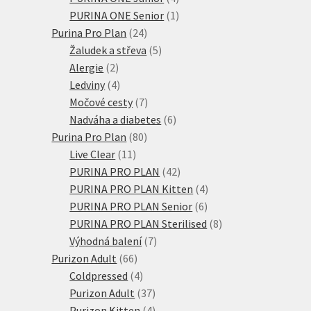
produkty
1
PURINA ONE Senior
1
24
produkt
Purina Pro Plan
24
produktů
5
Žaludek a střeva
5
2
produktů
Alergie
2
produkty
4
Ledviny
4
produkty
7
Močové cesty
7
produktů
6
Nadváha a diabetes
6
80
produktů
Purina Pro Plan
80
11
produktů
Live Clear
11
produktů
42
PURINA PRO PLAN
42
produktů
4
PURINA PRO PLAN Kitten
4
6
produkty
PURINA PRO PLAN Senior
6
produktů
8
PURINA PRO PLAN Sterilised
8
7
produktů
Výhodná balení
7
66
produktů
Purizon Adult
66
produktů
4
Coldpressed
4
produkty
37
Purizon Adult
37
produktů
4
Purizon Kitten
4