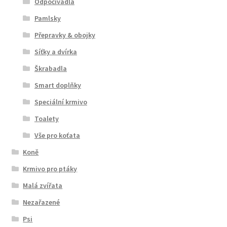
Odpočívadla
Pamlsky
Přepravky & obojky
Síťky a dvírka
Škrabadla
Smart doplňky
Speciální krmivo
Toalety
Vše pro koťata
Koně
Krmivo pro ptáky
Malá zvířata
Nezařazené
Psi