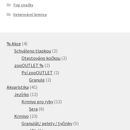
Top značky
Veterinární krmivo
4
% Akce
4
produkty
2
Schváleno tlapkou
2
produkty
2
Otestováno kočkou
2
2
produkty
zooOUTLET %
2
produkty
2
Psí zooOUTLET
2
2
produkty
Granule
2
41
produkty
Akvaristika
41
produktů
12
Jezírko
12
produktů
12
Krmivo pro ryby
12
6
produktů
Sera
6
23
produktů
Krmivo
23
produktů
5
Granulát/ pelety / tyčinky
5