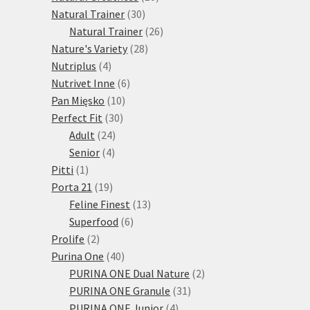
30
produktů
Natural Trainer
30
produktů
26
Natural Trainer
26
28
produktů
Nature's Variety
28
4
produktů
Nutriplus
4
produkty
6
Nutrivet Inne
6
10
produktů
Pan Mięsko
10
30
produktů
Perfect Fit
30
24
produktů
Adult
24
4
produktů
Senior
4
1
produkty
Pitti
1
produkt
19
Porta 21
19
produktů
13
Feline Finest
13
6
produktů
Superfood
6
2
produktů
Prolife
2
produkty
40
Purina One
40
produktů
2
PURINA ONE Dual Nature
2
31
produkty
PURINA ONE Granule
31
4
produktů
PURINA ONE Junior
4