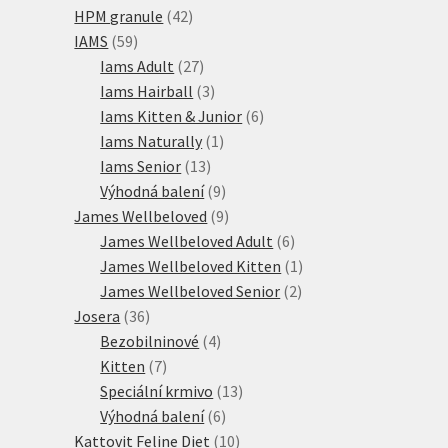
42
produktů
HPM granule
42
59
produktů
IAMS
59
produktů
27
Iams Adult
27
produktů
3
Iams Hairball
3
produkty
6
Iams Kitten & Junior
6
1
produktů
Iams Naturally
1
13
produkt
Iams Senior
13
produktů
9
Výhodná balení
9
produktů
9
James Wellbeloved
9
produktů
6
James Wellbeloved Adult
6
produktů
1
James Wellbeloved Kitten
1
2
produkt
James Wellbeloved Senior
2
36
produkty
Josera
36
produktů
4
Bezobilninové
4
7
produkty
Kitten
7
produktů
13
Speciální krmivo
13
6
produktů
Výhodná balení
6
produktů
10
Kattovit Feline Diet
10