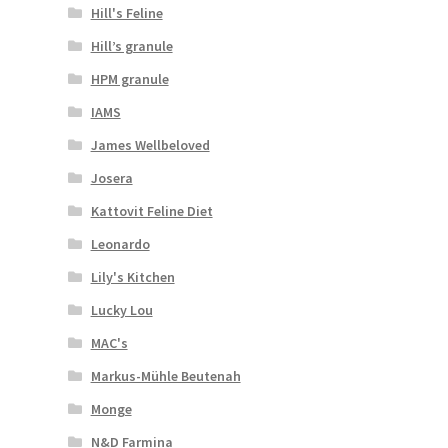
Hill's Feline
Hill’s granule
HPM granule
IAMS
James Wellbeloved
Josera
Kattovit Feline Diet
Leonardo
Lily's Kitchen
Lucky Lou
MAC's
Markus-Mühle Beutenah
Monge
N&D Farmina