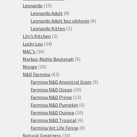
15
produktů
Leonardo
15
produktů
8
Leonardo Adult
8
produktů
6
Leonardo Adult bez obilovin
6
1
produktů
Leonardo Kitten
1
2
produkt
Lily's Kitchen
2
34
produkty
Lucky Lou
34
16
produktů
MAC's
16
produktů
5
Markus-Mühle Beutenah
5
10
produktů
Monge
10
produktů
62
N&D Farmina
62
produktů
9
Farmina N&D Ancestral Grain
9
10
produktů
Farmina N&D Ocean
10
13
produktů
Farmina N&D Prime
13
produktů
6
Farmina N&D Pumpkin
6
10
produktů
Farmina N&D Quinoa
10
produktů
6
Farmina N&D Tropical
6
produktů
8
Farmina Vet Life Feline
8
10
produktů
Natural Greatness
10