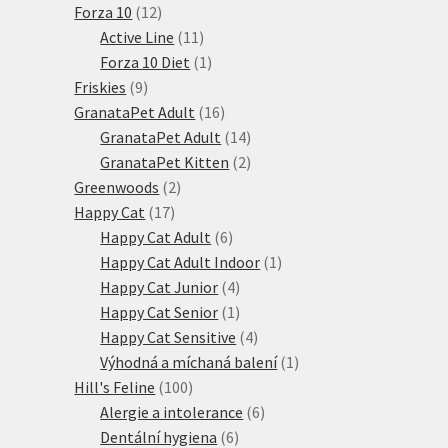
12
produktů
Forza 10
12
produktů
11
Active Line
11
produktů
1
Forza 10 Diet
1
9
produkt
Friskies
9
produktů
16
GranataPet Adult
16
produktů
14
GranataPet Adult
14
produktů
2
GranataPet Kitten
2
2
produkty
Greenwoods
2
17
produkty
Happy Cat
17
produktů
6
Happy Cat Adult
6
produktů
1
Happy Cat Adult Indoor
1
4
produkt
Happy Cat Junior
4
produkty
1
Happy Cat Senior
1
produkt
4
Happy Cat Sensitive
4
produkty
1
Výhodná a míchaná balení
1
100
produkt
Hill's Feline
100
produktů
6
Alergie a intolerance
6
6
produktů
Dentální hygiena
6