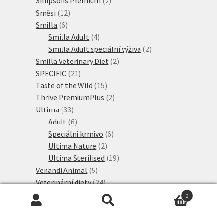
Simpsons Premium
2
12
produkty
Směsi
12
6
produktů
Smilla
6
produktů
4
Smilla Adult
4
produkty
2
Smilla Adult speciální výživa
2
2
produkty
Smilla Veterinary Diet
2
21
produkty
SPECIFIC
21
produktů
15
Taste of the Wild
15
produktů
2
Thrive PremiumPlus
2
33
produkty
Ultima
33
produktů
6
Adult
6
produktů
6
Speciální krmivo
6
2
produktů
Ultima Nature
2
produkty
19
Ultima Sterilised
19
5
produktů
Venandi Animal
5
produktů
24
Veterinární diety
24
produktů
3
Žaludek a střeva
3
0
4
produkty
Alergie
4
Hledat:
Hledat