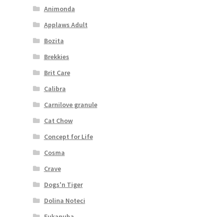
Animonda
Applaws Adult
Bozita
Brekkies
Brit Care
Calibra
Carnilove granule
Cat Chow
Concept for Life
Cosma
Crave
Dogs'n Tiger
Dolina Noteci
Eukanuba