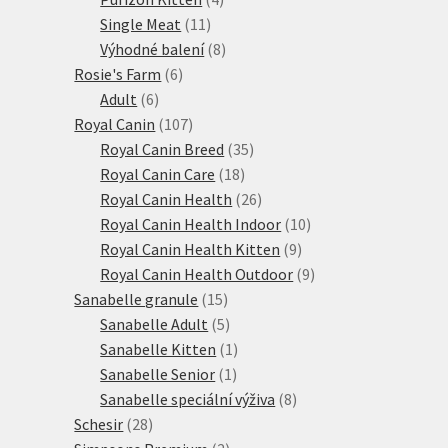
11
produkty
Single Meat
11
produktů
8
Výhodné balení
8
6
produktů
Rosie's Farm
6
6
produktů
Adult
6
produktů
107
Royal Canin
107
produktů
35
Royal Canin Breed
35
18
produktů
Royal Canin Care
18
produktů
26
Royal Canin Health
26
produktů
10
Royal Canin Health Indoor
10
9
produktů
Royal Canin Health Kitten
9
produktů
9
Royal Canin Health Outdoor
9
15
produktů
Sanabelle granule
15
produktů
5
Sanabelle Adult
5
produktů
1
Sanabelle Kitten
1
1
produkt
Sanabelle Senior
1
produkt
8
Sanabelle speciální výživa
8
28
produktů
Schesir
28
produktů
2