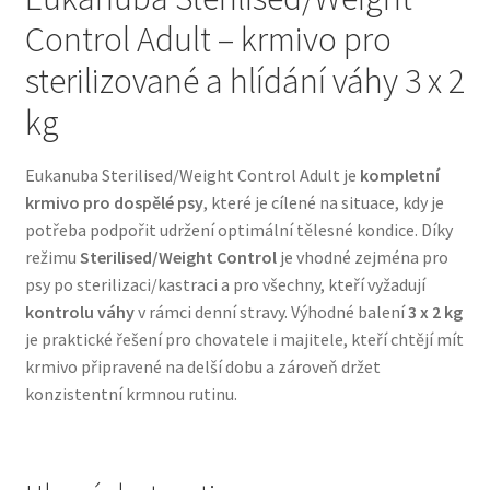
Control Adult – krmivo pro
Bozita pro psy — Švédské krmivo s nordickou kvalitou
sterilizované a hlídání váhy 3 x 2
Brit pro psy
kg
Granule pro psy
Eukanuba Sterilised/Weight Control Adult je
kompletní
krmivo pro dospělé psy
, které je cílené na situace, kdy je
Natural Trainer pro psy — Italské krmivo s
potřeba podpořit udržení optimální tělesné kondice. Díky
přírodními složkami
režimu
Sterilised/Weight Control
je vhodné zejména pro
psy po sterilizaci/kastraci a pro všechny, kteří vyžadují
kontrolu váhy
v rámci denní stravy. Výhodné balení
3 x 2 kg
Happy Dog — Německá kvalita a přirozené složení
je praktické řešení pro chovatele i majitele, kteří chtějí mít
krmivo připravené na delší dobu a zároveň držet
Hill’s pro psy
konzistentní krmnou rutinu.
Hračky pro psy
Konzervy a kapsičky pro psy