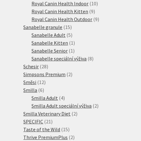
produktů
10
Royal Canin Health Indoor
10
9
produktů
Royal Canin Health Kitten
9
produktů
9
Royal Canin Health Outdoor
9
15
produktů
Sanabelle granule
15
produktů
5
Sanabelle Adult
5
produktů
1
Sanabelle Kitten
1
1
produkt
Sanabelle Senior
1
produkt
8
Sanabelle speciální výživa
8
28
produktů
Schesir
28
produktů
2
Simpsons Premium
2
12
produkty
Směsi
12
6
produktů
Smilla
6
produktů
4
Smilla Adult
4
produkty
2
Smilla Adult speciální výživa
2
2
produkty
Smilla Veterinary Diet
2
21
produkty
SPECIFIC
21
produktů
15
Taste of the Wild
15
produktů
2
Thrive PremiumPlus
2