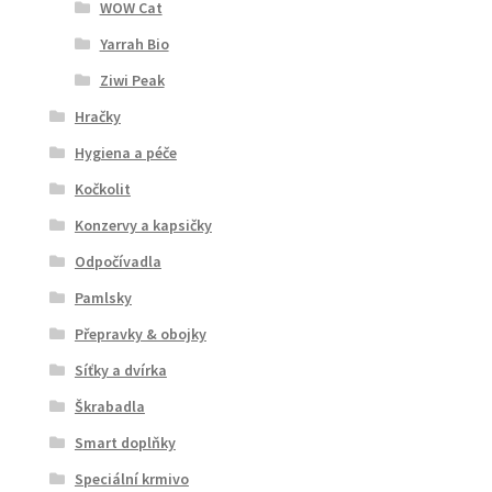
WOW Cat
Yarrah Bio
Ziwi Peak
Hračky
Hygiena a péče
Kočkolit
Konzervy a kapsičky
Odpočívadla
Pamlsky
Přepravky & obojky
Síťky a dvírka
Škrabadla
Smart doplňky
Speciální krmivo