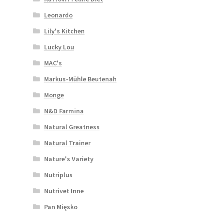
Leonardo
Lily's Kitchen
Lucky Lou
MAC's
Markus-Mühle Beutenah
Monge
N&D Farmina
Natural Greatness
Natural Trainer
Nature's Variety
Nutriplus
Nutrivet Inne
Pan Mięsko