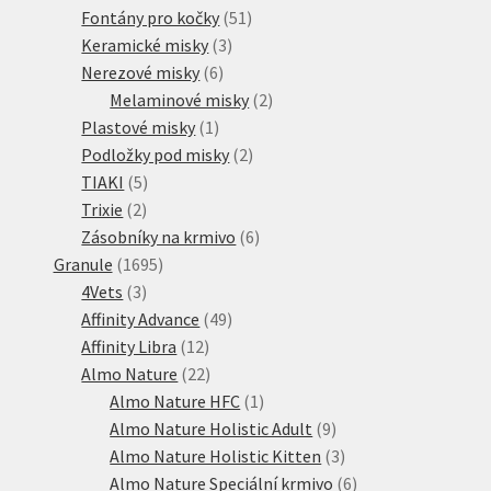
51
produkt
Fontány pro kočky
51
3
produktů
Keramické misky
3
6
produkty
Nerezové misky
6
produktů
2
Melaminové misky
2
1
produkty
Plastové misky
1
produkt
2
Podložky pod misky
2
5
produkty
TIAKI
5
2
produktů
Trixie
2
produkty
6
Zásobníky na krmivo
6
1695
produktů
Granule
1695
3
produktů
4Vets
3
produkty
49
Affinity Advance
49
12
produktů
Affinity Libra
12
produktů
22
Almo Nature
22
produktů
1
Almo Nature HFC
1
produkt
9
Almo Nature Holistic Adult
9
produktů
3
Almo Nature Holistic Kitten
3
produkty
6
Almo Nature Speciální krmivo
6