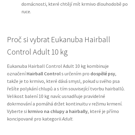
domácnosti, které chtějí mít krmivo dlouhodobě po
ruce.
N&D Farmina pro psy — Italské holistic krmivo
Oblečky pro psy
Proč si vybrat Eukanuba Hairball
Pamlsky pro psy
Control Adult 10 kg
Pelíšky pro psy
Eukanuba Hairball Control Adult 10 kg kombinuje
označení
Hairball Control
s určením pro
dospělé psy
,
Ortopedické pelíšky
takže je to krmivo, které dává smysl, pokud u svého psa
řešíte polykání chlupů a s tím související tvorbu hairballů.
Přepravky pro psy
Velikost balení 10 kg navíc usnadňuje pravidelné
dokrmování a pomáhá držet kontinuitu v režimu krmení.
Purizon pro psy — Vysoký obsah masa, bez obilovin
Vyberte si
krmivo na chlupy a hairbally
, které je přímo
koncipované pro kategorii
Adult
.
Royal Canin pro psy