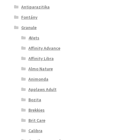
Antiparazitika
Fontány
Granule
4Vets
Affinity Advance
Affinity Libra
Almo Nature
Animonda
Applaws Adult
Bozita
Brekkies
Brit Care
Calibra