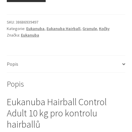
N&D Farmina pro kočky — Italské holistic krmivo
Odpočívadla pro kočky
SKU:
38686939497
Kategorie:
Eukanuba
,
Eukanuba Hairball
,
Granule
,
Kočky
Značka:
Eukanuba
Pamlsky pro kočky
Purizon pro kočky
Popis
Royal Canin pro kočky
Popis
Škrabadla pro kočky
Eukanuba Hairball Control
Veterinární dieta pro kočky
Adult 10 kg pro kontrolu
Vše pro psy — Krmivo, doplňky, vybavení
hairballů
Boudy a výběhy