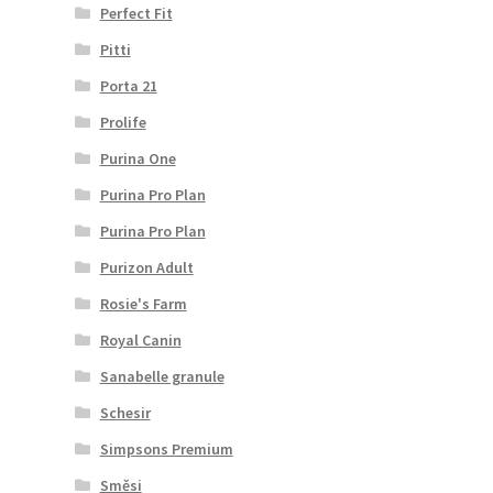
Perfect Fit
Pitti
Porta 21
Prolife
Purina One
Purina Pro Plan
Purina Pro Plan
Purizon Adult
Rosie's Farm
Royal Canin
Sanabelle granule
Schesir
Simpsons Premium
Směsi