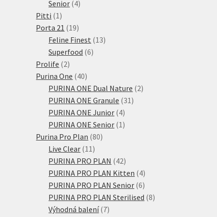
4
produktů
Senior
4
1
produkty
Pitti
1
produkt
19
Porta 21
19
produktů
13
Feline Finest
13
6
produktů
Superfood
6
2
produktů
Prolife
2
produkty
40
Purina One
40
produktů
2
PURINA ONE Dual Nature
2
31
produkty
PURINA ONE Granule
31
4
produktů
PURINA ONE Junior
4
produkty
1
PURINA ONE Senior
1
80
produkt
Purina Pro Plan
80
11
produktů
Live Clear
11
produktů
42
PURINA PRO PLAN
42
produktů
4
PURINA PRO PLAN Kitten
4
6
produkty
PURINA PRO PLAN Senior
6
produktů
8
PURINA PRO PLAN Sterilised
8
7
produktů
Výhodná balení
7