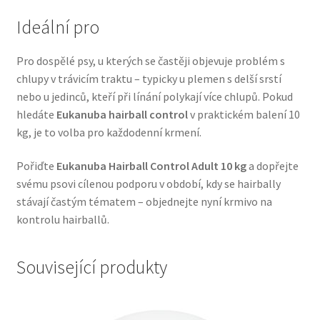
Veterinární dieta pro psy
Ideální pro
Vodítka a obojky
Pro dospělé psy, u kterých se častěji objevuje problém s
chlupy v trávicím traktu – typicky u plemen s delší srstí
Wolf of Wilderness
nebo u jedinců, kteří při línání polykají více chlupů. Pokud
hledáte
Eukanuba hairball control
v praktickém balení 10
kg, je to volba pro každodenní krmení.
Pořiďte
Eukanuba Hairball Control Adult 10 kg
a dopřejte
svému psovi cílenou podporu v období, kdy se hairbally
stávají častým tématem – objednejte nyní krmivo na
kontrolu hairballů.
Související produkty