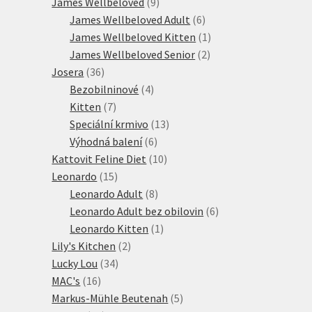
produktů
9
James Wellbeloved
9
produktů
6
James Wellbeloved Adult
6
produktů
1
James Wellbeloved Kitten
1
2
produkt
James Wellbeloved Senior
2
36
produkty
Josera
36
produktů
4
Bezobilninové
4
7
produkty
Kitten
7
produktů
13
Speciální krmivo
13
6
produktů
Výhodná balení
6
produktů
10
Kattovit Feline Diet
10
15
produktů
Leonardo
15
produktů
8
Leonardo Adult
8
produktů
6
Leonardo Adult bez obilovin
6
1
produktů
Leonardo Kitten
1
2
produkt
Lily's Kitchen
2
34
produkty
Lucky Lou
34
16
produktů
MAC's
16
produktů
5
Markus-Mühle Beutenah
5