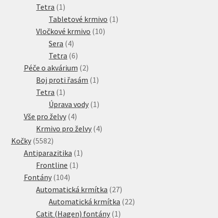
1
produkt
Tetra
1
produkt
1
Tabletové krmivo
1
10
produkt
Vločkové krmivo
10
4
produktů
Sera
4
produkty
6
Tetra
6
produktů
2
Péče o akvárium
2
produkty
1
Boj proti řasám
1
1
produkt
Tetra
1
produkt
1
Úprava vody
1
4
produkt
Vše pro želvy
4
produkty
4
Krmivo pro želvy
4
5582
produkty
Kočky
5582
produktů
1
Antiparazitika
1
1
produkt
Frontline
1
104
produkt
Fontány
104
produktů
27
Automatická krmítka
27
produktů
22
Automatická krmítka
22
1
produktů
Catit (Hagen) fontány
1