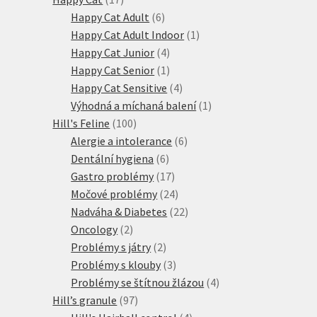
produktů
6
Happy Cat Adult
6
produktů
1
Happy Cat Adult Indoor
1
4
produkt
Happy Cat Junior
4
produkty
1
Happy Cat Senior
1
produkt
4
Happy Cat Sensitive
4
produkty
1
Výhodná a míchaná balení
1
100
produkt
Hill's Feline
100
produktů
6
Alergie a intolerance
6
6
produktů
Dentální hygiena
6
produktů
17
Gastro problémy
17
produktů
24
Močové problémy
24
produktů
22
Nadváha & Diabetes
22
2
produktů
Oncology
2
produkty
2
Problémy s játry
2
produkty
3
Problémy s klouby
3
produkty
4
Problémy se štítnou žlázou
4
97
produkty
Hill’s granule
97
produktů
4