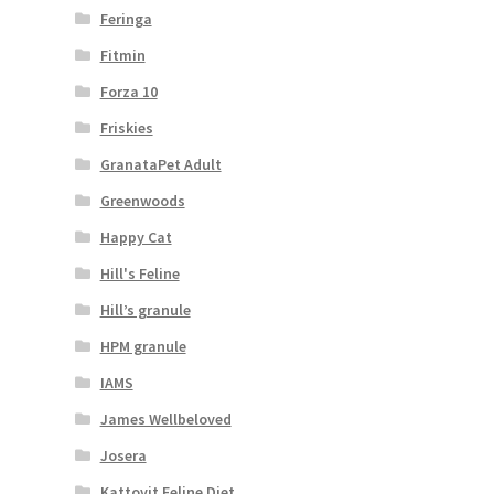
Feringa
Fitmin
Forza 10
Friskies
GranataPet Adult
Greenwoods
Happy Cat
Hill's Feline
Hill’s granule
HPM granule
IAMS
James Wellbeloved
Josera
Kattovit Feline Diet