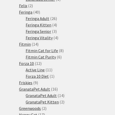
2
produkt
Felix
2
produkty
40
Feringa
40
produktů
26
Feringa Adult
26
produktů
4
Feringa Kitten
4
3
produkty
Feringa Senior
3
produkty
4
Feringa Vitality
4
14
produkty
Fitmin
14
produktů
8
Fitmin Cat for Life
8
6
produktů
Fitmin Cat Purity
6
12
produktů
Forza 10
12
produktů
11
Active Line
11
produktů
1
Forza 10 Diet
1
9
produkt
Friskies
9
produktů
16
GranataPet Adult
16
produktů
14
GranataPet Adult
14
produktů
2
GranataPet Kitten
2
2
produkty
Greenwoods
2
17
produkty
Happy Cat
17