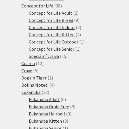
38
produktů
Concept for Life
38
produktů
2
Concept for Life Adult
2
produkty
9
Concept for Life Breed
9
produktů
2
Concept for Life Indoor
2
4
produkty
Concept for Life Kitten
4
produkty
1
Concept for Life Outdoor
1
1
produkt
Concept for Life Senior
1
15
produkt
Speciální výživa
15
12
produktů
Cosma
12
5
produktů
Crave
5
produktů
2
Dogs'n Tiger
2
produkty
4
Dolina Noteci
4
22
produkty
Eukanuba
22
produktů
6
Eukanuba Adult
6
produktů
9
Eukanuba Grain Free
9
3
produktů
Eukanuba Hairball
3
3
produkty
Eukanuba Kitten
3
1
produkty
Eukanuba Senior
1