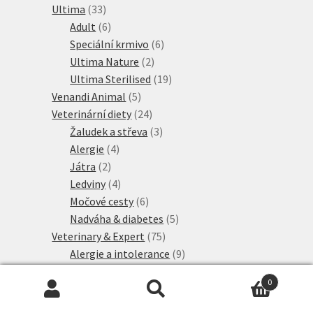
33
produkty
Ultima
33
produktů
6
Adult
6
produktů
6
Speciální krmivo
6
2
produktů
Ultima Nature
2
produkty
19
Ultima Sterilised
19
5
produktů
Venandi Animal
5
produktů
24
Veterinární diety
24
produktů
3
Žaludek a střeva
3
4
produkty
Alergie
4
2
produkty
Játra
2
produkty
4
Ledviny
4
produkty
6
Močové cesty
6
produktů
5
Nadváha & diabetes
5
75
produktů
Veterinary & Expert
75
produktů
9
Alergie a intolerance
9
3
produktů
Diabetes
3
0
4
produkty
Játra
4
Hledat:
Hledat
produkty
21
Ledviny a močové cesty
21