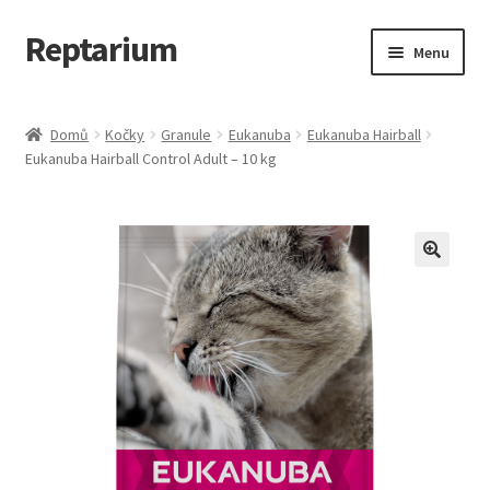
Reptarium
Přeskočit
Přejít
Menu
na
k
navigaci
obsahu
Úvodní stránka
webu
Domů
Kočky
Granule
Eukanuba
Eukanuba Hairball
Eukanuba Hairball Control Adult – 10 kg
Košík
Malá zvířata — Klece, krmivo, vybavení
Můj účet
Obchod
Pokladna
Vše pro kočky