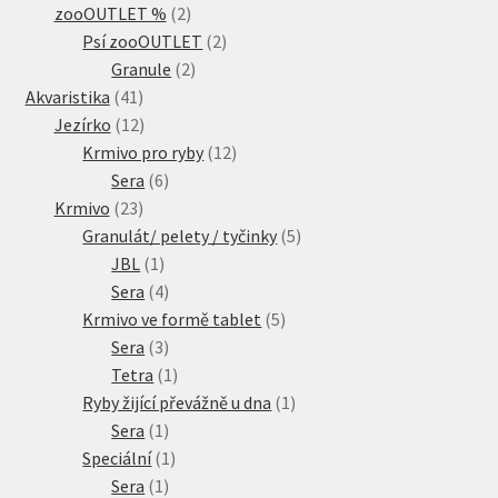
2
produkty
zooOUTLET %
2
produkty
2
Psí zooOUTLET
2
2
produkty
Granule
2
41
produkty
Akvaristika
41
produktů
12
Jezírko
12
produktů
12
Krmivo pro ryby
12
6
produktů
Sera
6
23
produktů
Krmivo
23
produktů
5
Granulát/ pelety / tyčinky
5
1
produktů
JBL
1
produkt
4
Sera
4
produkty
5
Krmivo ve formě tablet
5
3
produktů
Sera
3
produkty
1
Tetra
1
produkt
1
Ryby žijící převážně u dna
1
1
produkt
Sera
1
produkt
1
Speciální
1
1
produkt
Sera
1