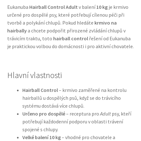
Eukanuba
Hairball Control Adult
v balení
10 kg
je krmivo
určené pro dospělé psy, které potřebují cílenou péči při
Bozita pro psy — Švédské krmivo s nordickou kvalitou
tvorbě a polykání chlupů. Pokud hledáte
krmivo na
hairbally
a chcete podpořit přirozené zvládání chlupů v
Brit pro psy
trávicím traktu, toto
hairball control
řešení od Eukanuba
je praktickou volbou do domácnosti i pro aktivní chovatele.
Granule pro psy
Natural Trainer pro psy — Italské krmivo s
přírodními složkami
Hlavní vlastnosti
Happy Dog — Německá kvalita a přirozené složení
Hairball Control
– krmivo zaměřené na kontrolu
hairballů u dospělých psů, když se do trávicího
systému dostává více chlupů.
Hill’s pro psy
Určeno pro dospělé
– receptura pro
Adult
psy, kteří
potřebují každodenní podporu v oblasti trávení
Hračky pro psy
spojené s chlupy.
Velké balení 10 kg
– vhodné pro chovatele a
Konzervy a kapsičky pro psy