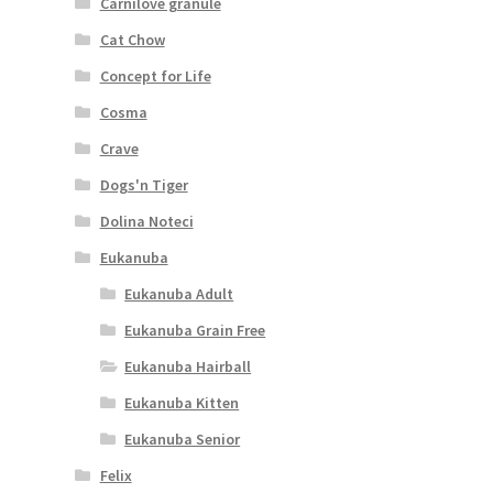
Carnilove granule
Cat Chow
Concept for Life
Cosma
Crave
Dogs'n Tiger
Dolina Noteci
Eukanuba
Eukanuba Adult
Eukanuba Grain Free
Eukanuba Hairball
Eukanuba Kitten
Eukanuba Senior
Felix