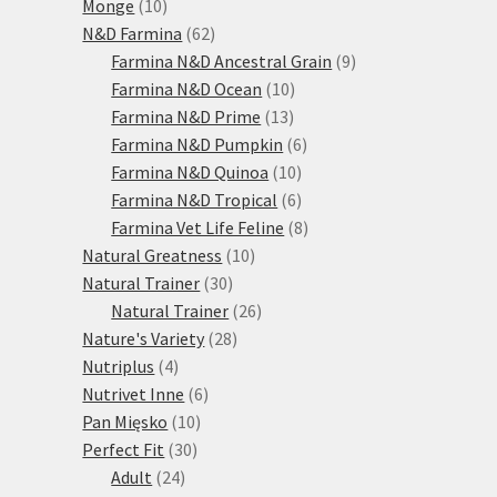
10
produktů
Monge
10
produktů
62
N&D Farmina
62
produktů
9
Farmina N&D Ancestral Grain
9
10
produktů
Farmina N&D Ocean
10
13
produktů
Farmina N&D Prime
13
produktů
6
Farmina N&D Pumpkin
6
10
produktů
Farmina N&D Quinoa
10
produktů
6
Farmina N&D Tropical
6
produktů
8
Farmina Vet Life Feline
8
10
produktů
Natural Greatness
10
30
produktů
Natural Trainer
30
produktů
26
Natural Trainer
26
28
produktů
Nature's Variety
28
4
produktů
Nutriplus
4
produkty
6
Nutrivet Inne
6
10
produktů
Pan Mięsko
10
30
produktů
Perfect Fit
30
24
produktů
Adult
24