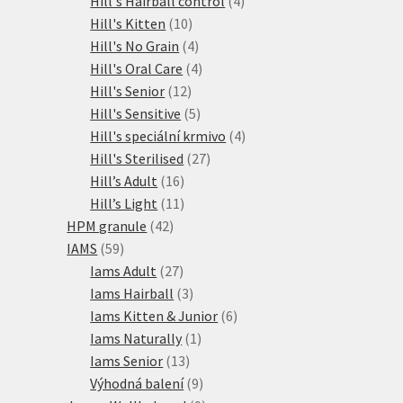
Hill's Hairball control
4
10
produkty
Hill's Kitten
10
produktů
4
Hill's No Grain
4
produkty
4
Hill's Oral Care
4
12
produkty
Hill's Senior
12
produktů
5
Hill's Sensitive
5
produktů
4
Hill's speciální krmivo
4
27
produkty
Hill's Sterilised
27
16
produktů
Hill’s Adult
16
produktů
11
Hill’s Light
11
42
produktů
HPM granule
42
59
produktů
IAMS
59
produktů
27
Iams Adult
27
produktů
3
Iams Hairball
3
produkty
6
Iams Kitten & Junior
6
1
produktů
Iams Naturally
1
13
produkt
Iams Senior
13
produktů
9
Výhodná balení
9