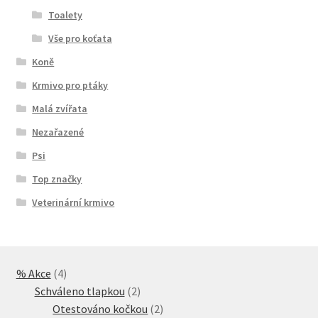
Toalety
Vše pro koťata
Koně
Krmivo pro ptáky
Malá zvířata
Nezařazené
Psi
Top značky
Veterinární krmivo
4
% Akce
4
produkty
2
Schváleno tlapkou
2
produkty
2
Otestováno kočkou
2