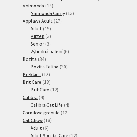
13
produktů
Animonda
13
produktů
13
Animonda Carny
13
27
produktů
Applaws Adult
27
15
produktů
Adult
15
produktů
3
Kitten
3
3
produkty
Senior
3
produkty
6
Výhodná balení
6
34
produktů
Bozita
34
produktů
30
Bozita Feline
30
12
produktů
Brekkies
12
produktů
13
Brit Care
13
produktů
12
Brit Care
12
4
produktů
Calibra
4
produkty
4
Calibra Cat Life
4
12
produkty
Carnilove granule
12
18
produktů
Cat Chow
18
6
produktů
Adult
6
produktů
12
Adult Special Care
12