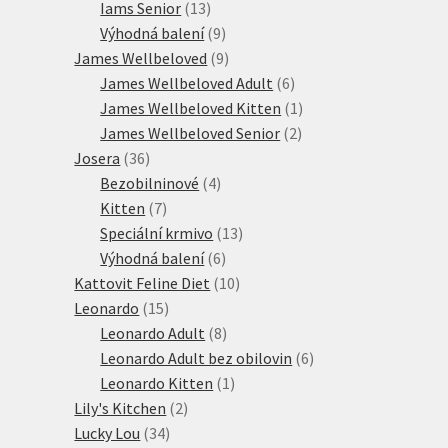
13
produkt
Iams Senior
13
produktů
9
Výhodná balení
9
produktů
9
James Wellbeloved
9
produktů
6
James Wellbeloved Adult
6
produktů
1
James Wellbeloved Kitten
1
2
produkt
James Wellbeloved Senior
2
36
produkty
Josera
36
produktů
4
Bezobilninové
4
7
produkty
Kitten
7
produktů
13
Speciální krmivo
13
6
produktů
Výhodná balení
6
produktů
10
Kattovit Feline Diet
10
15
produktů
Leonardo
15
produktů
8
Leonardo Adult
8
produktů
6
Leonardo Adult bez obilovin
6
1
produktů
Leonardo Kitten
1
2
produkt
Lily's Kitchen
2
34
produkty
Lucky Lou
34