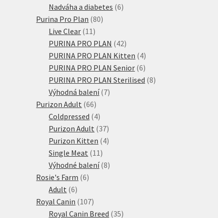
produktů
6
Nadváha a diabetes
6
80
produktů
Purina Pro Plan
80
11
produktů
Live Clear
11
produktů
42
PURINA PRO PLAN
42
produktů
4
PURINA PRO PLAN Kitten
4
6
produkty
PURINA PRO PLAN Senior
6
produktů
8
PURINA PRO PLAN Sterilised
8
7
produktů
Výhodná balení
7
66
produktů
Purizon Adult
66
produktů
4
Coldpressed
4
produkty
37
Purizon Adult
37
produktů
4
Purizon Kitten
4
11
produkty
Single Meat
11
produktů
8
Výhodné balení
8
6
produktů
Rosie's Farm
6
6
produktů
Adult
6
produktů
107
Royal Canin
107
produktů
35
Royal Canin Breed
35