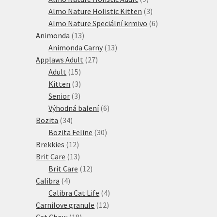
produktů
3
Almo Nature Holistic Kitten
3
produkty
6
Almo Nature Speciální krmivo
6
13
produktů
Animonda
13
produktů
13
Animonda Carny
13
27
produktů
Applaws Adult
27
15
produktů
Adult
15
produktů
3
Kitten
3
3
produkty
Senior
3
produkty
6
Výhodná balení
6
34
produktů
Bozita
34
produktů
30
Bozita Feline
30
12
produktů
Brekkies
12
produktů
13
Brit Care
13
produktů
12
Brit Care
12
4
produktů
Calibra
4
produkty
4
Calibra Cat Life
4
12
produkty
Carnilove granule
12
18
produktů
Cat Chow
18