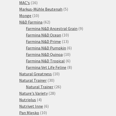
16
produktů
MAC's
16
produktů
5
Markus-Mühle Beutenah
5
10
produktů
Monge
10
produktů
62
N&D Farmina
62
produktů
9
Farmina N&D Ancestral Grain
9
10
produktů
Farmina N&D Ocean
10
13
produktů
Farmina N&D Prime
13
produktů
6
Farmina N&D Pumpkin
6
10
produktů
Farmina N&D Quinoa
10
produktů
6
Farmina N&D Tropical
6
produktů
8
Farmina Vet Life Feline
8
10
produktů
Natural Greatness
10
30
produktů
Natural Trainer
30
produktů
26
Natural Trainer
26
28
produktů
Nature's Variety
28
4
produktů
Nutriplus
4
produkty
6
Nutrivet Inne
6
10
produktů
Pan Mięsko
10