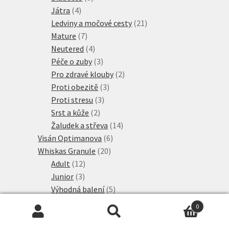
4
produkty
Játra
4
produkty
21
Ledviny a močové cesty
21
7
produktů
Mature
7
produktů
4
Neutered
4
produkty
3
Péče o zuby
3
produkty
2
Pro zdravé klouby
2
3
produkty
Proti obezitě
3
3
produkty
Proti stresu
3
2
produkty
Srst a kůže
2
produkty
14
Žaludek a střeva
14
6
produktů
Visán Optimanova
6
20
produktů
Whiskas Granule
20
12
produktů
Adult
12
3
produktů
Junior
3
produkty
5
Výhodná balení
5
10
produktů
Wiejska Zagroda
10
0
produktů
26
Wild Freedom Granule
26
Hledat:
Hledat
17
produktů
Adult granule
17