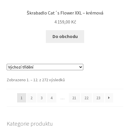
Škrabadlo Cat´s Flower XXL – krémová
4 159,00
Kč
Do obchodu
Zobrazeno 1. – 12. z 272 výsledků
1
2
3
4
…
21
22
23
Kategorie produktu