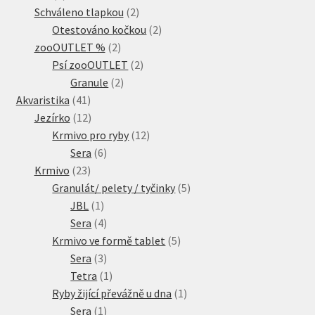
produkty
2
Schváleno tlapkou
2
produkty
2
Otestováno kočkou
2
2
produkty
zooOUTLET %
2
produkty
2
Psí zooOUTLET
2
2
produkty
Granule
2
41
produkty
Akvaristika
41
produktů
12
Jezírko
12
produktů
12
Krmivo pro ryby
12
6
produktů
Sera
6
23
produktů
Krmivo
23
produktů
5
Granulát/ pelety / tyčinky
5
1
produktů
JBL
1
produkt
4
Sera
4
produkty
5
Krmivo ve formě tablet
5
3
produktů
Sera
3
produkty
1
Tetra
1
produkt
1
Ryby žijící převážně u dna
1
1
produkt
Sera
1