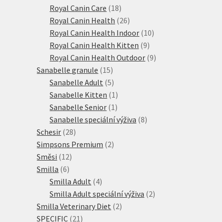
18
produktů
Royal Canin Care
18
produktů
26
Royal Canin Health
26
produktů
10
Royal Canin Health Indoor
10
9
produktů
Royal Canin Health Kitten
9
produktů
9
Royal Canin Health Outdoor
9
15
produktů
Sanabelle granule
15
produktů
5
Sanabelle Adult
5
produktů
1
Sanabelle Kitten
1
1
produkt
Sanabelle Senior
1
produkt
8
Sanabelle speciální výživa
8
28
produktů
Schesir
28
produktů
2
Simpsons Premium
2
12
produkty
Směsi
12
6
produktů
Smilla
6
produktů
4
Smilla Adult
4
produkty
2
Smilla Adult speciální výživa
2
2
produkty
Smilla Veterinary Diet
2
21
produkty
SPECIFIC
21