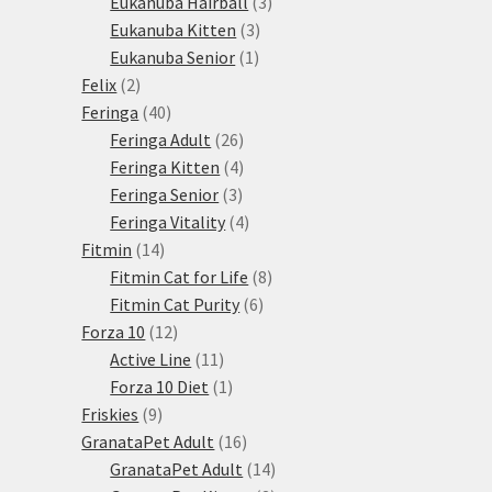
3
produktů
Eukanuba Hairball
3
3
produkty
Eukanuba Kitten
3
1
produkty
Eukanuba Senior
1
2
produkt
Felix
2
produkty
40
Feringa
40
produktů
26
Feringa Adult
26
produktů
4
Feringa Kitten
4
3
produkty
Feringa Senior
3
produkty
4
Feringa Vitality
4
14
produkty
Fitmin
14
produktů
8
Fitmin Cat for Life
8
6
produktů
Fitmin Cat Purity
6
12
produktů
Forza 10
12
produktů
11
Active Line
11
produktů
1
Forza 10 Diet
1
9
produkt
Friskies
9
produktů
16
GranataPet Adult
16
produktů
14
GranataPet Adult
14