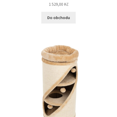
1 529,00
Kč
N&D Farmina pro kočky — Italské holistic krmivo
Do obchodu
Odpočívadla pro kočky
Pamlsky pro kočky
Purizon pro kočky
Royal Canin pro kočky
Škrabadla pro kočky
Veterinární dieta pro kočky
Vše pro psy — Krmivo, doplňky, vybavení
Boudy a výběhy