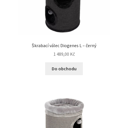
N&D Farmina pro psy — Italské holistic krmivo
Oblečky pro psy
Pamlsky pro psy
Škrabací válec Diogenes L – černý
1 489,00
Kč
Pelíšky pro psy
Do obchodu
Ortopedické pelíšky
Přepravky pro psy
Purizon pro psy — Vysoký obsah masa, bez obilovin
Royal Canin pro psy