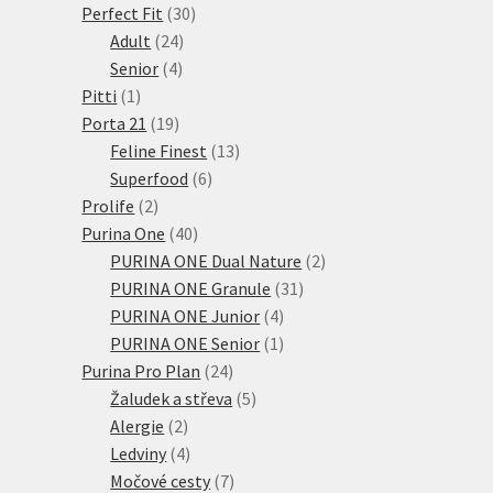
30
produktů
Perfect Fit
30
24
produktů
Adult
24
4
produktů
Senior
4
1
produkty
Pitti
1
produkt
19
Porta 21
19
produktů
13
Feline Finest
13
6
produktů
Superfood
6
2
produktů
Prolife
2
produkty
40
Purina One
40
produktů
2
PURINA ONE Dual Nature
2
31
produkty
PURINA ONE Granule
31
4
produktů
PURINA ONE Junior
4
produkty
1
PURINA ONE Senior
1
24
produkt
Purina Pro Plan
24
produktů
5
Žaludek a střeva
5
2
produktů
Alergie
2
produkty
4
Ledviny
4
produkty
7
Močové cesty
7