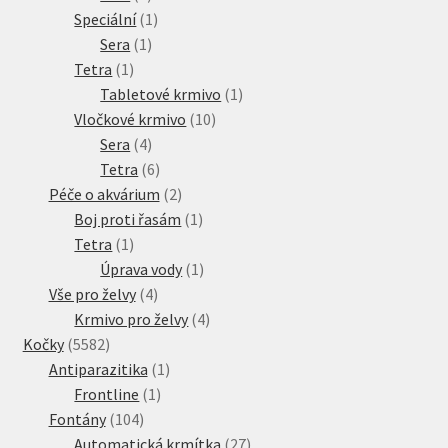
produkt
1
Speciální
1
1
produkt
Sera
1
1
produkt
Tetra
1
produkt
1
Tabletové krmivo
1
10
produkt
Vločkové krmivo
10
4
produktů
Sera
4
produkty
6
Tetra
6
produktů
2
Péče o akvárium
2
produkty
1
Boj proti řasám
1
1
produkt
Tetra
1
produkt
1
Úprava vody
1
4
produkt
Vše pro želvy
4
produkty
4
Krmivo pro želvy
4
5582
produkty
Kočky
5582
produktů
1
Antiparazitika
1
1
produkt
Frontline
1
104
produkt
Fontány
104
produktů
27
Automatická krmítka
27