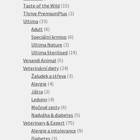
produktů
15
Taste of the Wild
15
produktů
2
Thrive PremiumPlus
2
33
produkty
Ultima
33
produktů
6
Adult
6
produktů
6
Speciální krmivo
6
2
produktů
Ultima Nature
2
produkty
19
Ultima Sterilised
19
5
produktů
Venandi Animal
5
produktů
24
Veterinární diety
24
produktů
3
Žaludek a střeva
3
4
produkty
Alergie
4
2
produkty
Játra
2
produkty
4
Ledviny
4
produkty
6
Močové cesty
6
produktů
5
Nadváha & diabetes
5
75
produktů
Veterinary & Expert
75
produktů
9
Alergie a intolerance
9
3
produktů
Diabetes
3