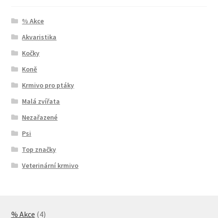
% Akce
Akvaristika
Kočky
Koně
Krmivo pro ptáky
Malá zvířata
Nezařazené
Psi
Top značky
Veterinární krmivo
4
% Akce
4