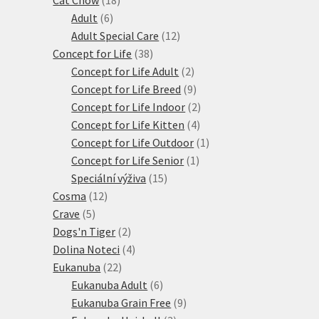
6
produktů
Adult
6
produktů
12
Adult Special Care
12
38
produktů
Concept for Life
38
produktů
2
Concept for Life Adult
2
produkty
9
Concept for Life Breed
9
produktů
2
Concept for Life Indoor
2
4
produkty
Concept for Life Kitten
4
produkty
1
Concept for Life Outdoor
1
1
produkt
Concept for Life Senior
1
15
produkt
Speciální výživa
15
12
produktů
Cosma
12
5
produktů
Crave
5
produktů
2
Dogs'n Tiger
2
produkty
4
Dolina Noteci
4
22
produkty
Eukanuba
22
produktů
6
Eukanuba Adult
6
produktů
9
Eukanuba Grain Free
9