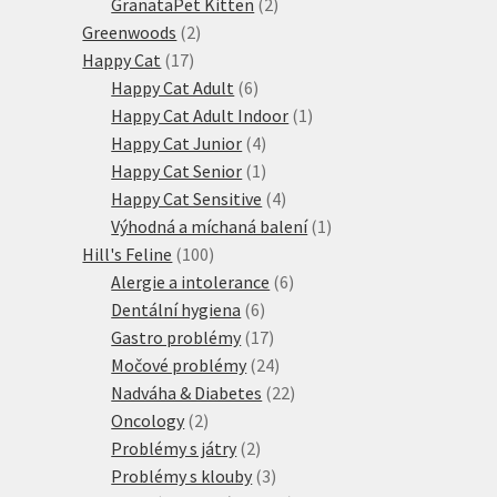
produktů
2
GranataPet Kitten
2
2
produkty
Greenwoods
2
17
produkty
Happy Cat
17
produktů
6
Happy Cat Adult
6
produktů
1
Happy Cat Adult Indoor
1
4
produkt
Happy Cat Junior
4
produkty
1
Happy Cat Senior
1
produkt
4
Happy Cat Sensitive
4
produkty
1
Výhodná a míchaná balení
1
100
produkt
Hill's Feline
100
produktů
6
Alergie a intolerance
6
6
produktů
Dentální hygiena
6
produktů
17
Gastro problémy
17
produktů
24
Močové problémy
24
produktů
22
Nadváha & Diabetes
22
2
produktů
Oncology
2
produkty
2
Problémy s játry
2
produkty
3
Problémy s klouby
3