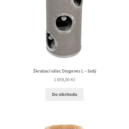
Veterinární dieta pro psy
Vodítka a obojky
Wolf of Wilderness
Škrabací válec Diogenes L – šedý
1 659,00
Kč
Do obchodu