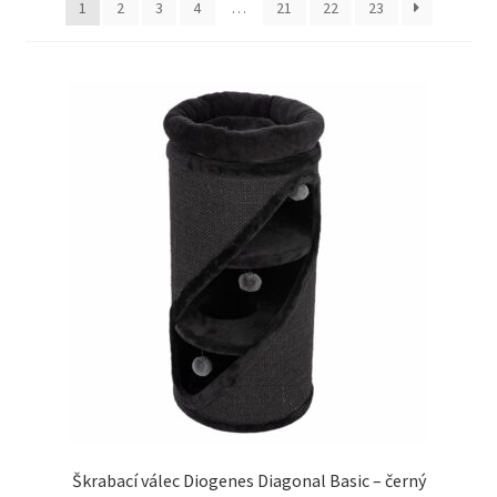
1
2
3
4
…
21
22
23
Concept for Life pro kočky — Krmivo pro každou životní
fázi
Feringa pro kočky — Lisované za studena a přírodní
Fontány pro kočky
Granule pro kočky
Hill’s pro kočky — Veterinární a prémiová výživa
Kočičí toalety
Kočkolit
Konzervy a kapsičky pro kočky
Škrabací válec Diogenes Diagonal Basic – černý