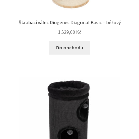
Bozita pro psy — Švédské krmivo s nordickou kvalitou
Škrabací válec Diogenes Diagonal Basic – béžový
Brit pro psy
1 529,00
Kč
Do obchodu
Granule pro psy
Natural Trainer pro psy — Italské krmivo s
přírodními složkami
Happy Dog — Německá kvalita a přirozené složení
Hill’s pro psy
Hračky pro psy
Konzervy a kapsičky pro psy