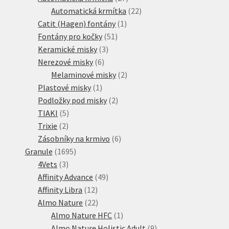
produktů
22
Automatická krmítka
22
1
produktů
Catit (Hagen) fontány
1
51
produkt
Fontány pro kočky
51
3
produktů
Keramické misky
3
6
produkty
Nerezové misky
6
produktů
2
Melaminové misky
2
1
produkty
Plastové misky
1
produkt
2
Podložky pod misky
2
5
produkty
TIAKI
5
2
produktů
Trixie
2
produkty
6
Zásobníky na krmivo
6
1695
produktů
Granule
1695
3
produktů
4Vets
3
produkty
49
Affinity Advance
49
12
produktů
Affinity Libra
12
produktů
22
Almo Nature
22
produktů
1
Almo Nature HFC
1
produkt
9
Almo Nature Holistic Adult
9