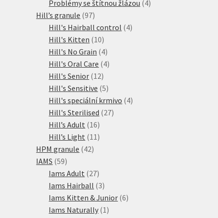
produkty
4
Problémy se štítnou žlázou
4
97
produkty
Hill’s granule
97
produktů
4
Hill's Hairball control
4
10
produkty
Hill's Kitten
10
produktů
4
Hill's No Grain
4
produkty
4
Hill's Oral Care
4
12
produkty
Hill's Senior
12
produktů
5
Hill's Sensitive
5
produktů
4
Hill's speciální krmivo
4
27
produkty
Hill's Sterilised
27
16
produktů
Hill’s Adult
16
produktů
11
Hill’s Light
11
42
produktů
HPM granule
42
59
produktů
IAMS
59
produktů
27
Iams Adult
27
produktů
3
Iams Hairball
3
produkty
6
Iams Kitten & Junior
6
1
produktů
Iams Naturally
1