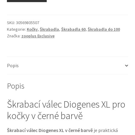
N&D Farmina pro kočky — Italské holistic krmivo
Odpočívadla pro kočky
SKU:
30569805507
Kategorie:
Kočky
,
Škrabadla
,
Škrabadla 60
,
Škrabadla do 100
Značka:
zooplus Exclusive
Pamlsky pro kočky
Purizon pro kočky
Popis
Royal Canin pro kočky
Popis
Škrabadla pro kočky
Škrabací válec Diogenes XL pro
Veterinární dieta pro kočky
kočky v černé barvě
Vše pro psy — Krmivo, doplňky, vybavení
Škrabací válec Diogenes XL v černé barvě
je praktická
Boudy a výběhy