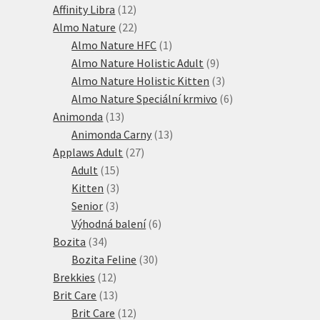
12
produktů
Affinity Libra
12
produktů
22
Almo Nature
22
produktů
1
Almo Nature HFC
1
produkt
9
Almo Nature Holistic Adult
9
produktů
3
Almo Nature Holistic Kitten
3
produkty
6
Almo Nature Speciální krmivo
6
13
produktů
Animonda
13
produktů
13
Animonda Carny
13
27
produktů
Applaws Adult
27
15
produktů
Adult
15
produktů
3
Kitten
3
3
produkty
Senior
3
produkty
6
Výhodná balení
6
34
produktů
Bozita
34
produktů
30
Bozita Feline
30
12
produktů
Brekkies
12
produktů
13
Brit Care
13
produktů
12
Brit Care
12