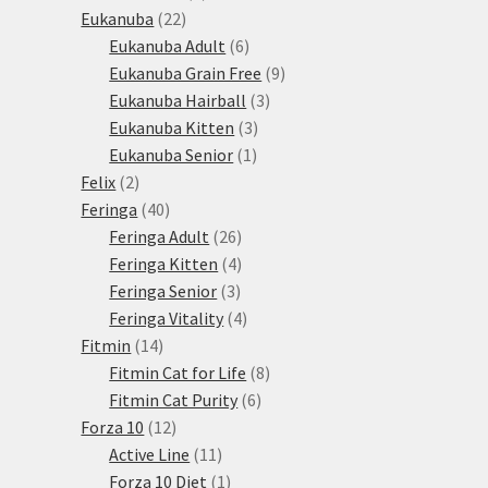
22
produkty
Eukanuba
22
produktů
6
Eukanuba Adult
6
produktů
9
Eukanuba Grain Free
9
3
produktů
Eukanuba Hairball
3
3
produkty
Eukanuba Kitten
3
1
produkty
Eukanuba Senior
1
2
produkt
Felix
2
produkty
40
Feringa
40
produktů
26
Feringa Adult
26
produktů
4
Feringa Kitten
4
3
produkty
Feringa Senior
3
produkty
4
Feringa Vitality
4
14
produkty
Fitmin
14
produktů
8
Fitmin Cat for Life
8
6
produktů
Fitmin Cat Purity
6
12
produktů
Forza 10
12
produktů
11
Active Line
11
produktů
1
Forza 10 Diet
1