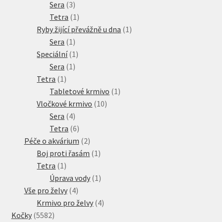
3
produktů
Sera
3
produkty
1
Tetra
1
produkt
1
Ryby žijící převážně u dna
1
1
produkt
Sera
1
produkt
1
Speciální
1
1
produkt
Sera
1
1
produkt
Tetra
1
produkt
1
Tabletové krmivo
1
10
produkt
Vločkové krmivo
10
4
produktů
Sera
4
produkty
6
Tetra
6
produktů
2
Péče o akvárium
2
produkty
1
Boj proti řasám
1
1
produkt
Tetra
1
produkt
1
Úprava vody
1
4
produkt
Vše pro želvy
4
produkty
4
Krmivo pro želvy
4
5582
produkty
Kočky
5582