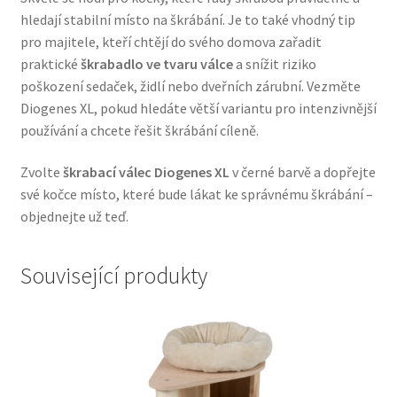
hledají stabilní místo na škrábání. Je to také vhodný tip
Veterinární dieta pro psy
pro majitele, kteří chtějí do svého domova zařadit
praktické
škrabadlo ve tvaru válce
a snížit riziko
Vodítka a obojky
poškození sedaček, židlí nebo dveřních zárubní. Vezměte
Diogenes XL, pokud hledáte větší variantu pro intenzivnější
Wolf of Wilderness
používání a chcete řešit škrábání cíleně.
Zvolte
škrabací válec Diogenes XL
v černé barvě a dopřejte
své kočce místo, které bude lákat ke správnému škrábání –
objednejte už teď.
Související produkty