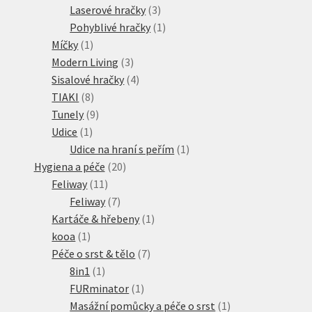
3
produktů
Laserové hračky
3
produkty
1
Pohyblivé hračky
1
1
produkt
Míčky
1
produkt
3
Modern Living
3
produkty
4
Sisalové hračky
4
8
produkty
TIAKI
8
produktů
9
Tunely
9
1
produktů
Udice
1
produkt
1
Udice na hraní s peřím
1
20
produkt
Hygiena a péče
20
11
produktů
Feliway
11
produktů
7
Feliway
7
produktů
1
Kartáče & hřebeny
1
1
produkt
kooa
1
produkt
7
Péče o srst & tělo
7
1
produktů
8in1
1
produkt
1
FURminator
1
produkt
1
Masážní pomůcky a péče o srst
1