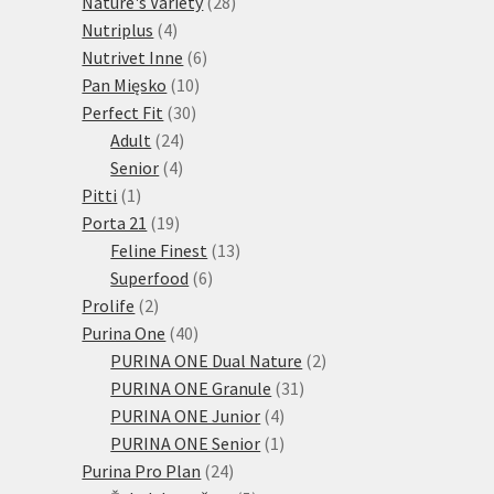
28
produktů
Nature's Variety
28
4
produktů
Nutriplus
4
produkty
6
Nutrivet Inne
6
10
produktů
Pan Mięsko
10
30
produktů
Perfect Fit
30
24
produktů
Adult
24
4
produktů
Senior
4
1
produkty
Pitti
1
produkt
19
Porta 21
19
produktů
13
Feline Finest
13
6
produktů
Superfood
6
2
produktů
Prolife
2
produkty
40
Purina One
40
produktů
2
PURINA ONE Dual Nature
2
31
produkty
PURINA ONE Granule
31
4
produktů
PURINA ONE Junior
4
produkty
1
PURINA ONE Senior
1
24
produkt
Purina Pro Plan
24