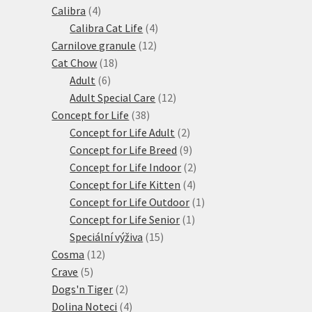
4
produktů
Calibra
4
produkty
4
Calibra Cat Life
4
12
produkty
Carnilove granule
12
18
produktů
Cat Chow
18
6
produktů
Adult
6
produktů
12
Adult Special Care
12
38
produktů
Concept for Life
38
produktů
2
Concept for Life Adult
2
produkty
9
Concept for Life Breed
9
produktů
2
Concept for Life Indoor
2
4
produkty
Concept for Life Kitten
4
produkty
1
Concept for Life Outdoor
1
1
produkt
Concept for Life Senior
1
15
produkt
Speciální výživa
15
12
produktů
Cosma
12
5
produktů
Crave
5
produktů
2
Dogs'n Tiger
2
produkty
4
Dolina Noteci
4