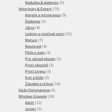
produktů
5
Nadváha & diabetes
5
75
produktů
Veterinary & Expert
75
produktů
9
Alergie a intolerance
9
3
produktů
Diabetes
3
4
produkty
Játra
4
produkty
21
Ledviny a močové cesty
21
7
produktů
Mature
7
produktů
4
Neutered
4
produkty
3
Péče o zuby
3
produkty
2
Pro zdravé klouby
2
3
produkty
Proti obezitě
3
3
produkty
Proti stresu
3
2
produkty
Srst a kůže
2
produkty
14
Žaludek a střeva
14
6
produktů
Visán Optimanova
6
20
produktů
Whiskas Granule
20
12
produktů
Adult
12
3
produktů
Junior
3