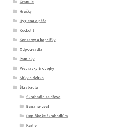
Granule
Hračky
Hygiena a péče
Kočkolit
Konzervy a kapsičky
Odpočívadla
Pamlsky
Přepravky & obojky
Síťky a dvírka
Škrabadla
Škrabadla ze dřeva
Banana-Leaf
Doplňky ke škrabadlům
Karlie