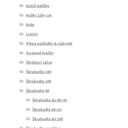
Kočičí pelíšky
Kočky 220+ cm
Koše
Lionto
Prkna podložky & nábytek
Sisalové hračky
Škrábací válce
Škrabadla 100
Škrabadla 160
Škrabadla 60
Škrabadla do 80 cm
Škrabadla 60 cm
Škrabadla do 100