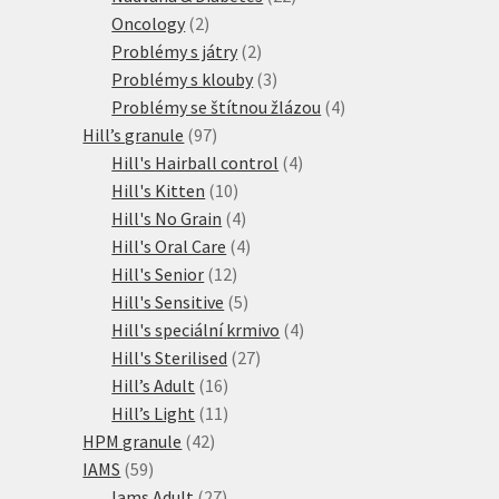
2
produktů
Oncology
2
produkty
2
Problémy s játry
2
produkty
3
Problémy s klouby
3
produkty
4
Problémy se štítnou žlázou
4
97
produkty
Hill’s granule
97
produktů
4
Hill's Hairball control
4
10
produkty
Hill's Kitten
10
produktů
4
Hill's No Grain
4
produkty
4
Hill's Oral Care
4
12
produkty
Hill's Senior
12
produktů
5
Hill's Sensitive
5
produktů
4
Hill's speciální krmivo
4
27
produkty
Hill's Sterilised
27
16
produktů
Hill’s Adult
16
produktů
11
Hill’s Light
11
42
produktů
HPM granule
42
59
produktů
IAMS
59
produktů
27
Iams Adult
27