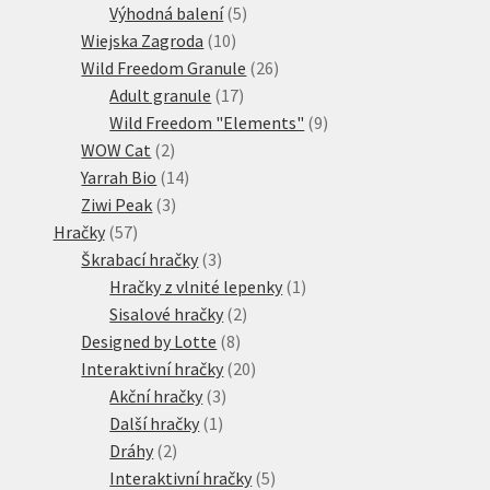
produkty
5
Výhodná balení
5
10
produktů
Wiejska Zagroda
10
produktů
26
Wild Freedom Granule
26
17
produktů
Adult granule
17
produktů
9
Wild Freedom "Elements"
9
2
produktů
WOW Cat
2
produkty
14
Yarrah Bio
14
3
produktů
Ziwi Peak
3
57
produkty
Hračky
57
produktů
3
Škrabací hračky
3
produkty
1
Hračky z vlnité lepenky
1
2
produkt
Sisalové hračky
2
8
produkty
Designed by Lotte
8
produktů
20
Interaktivní hračky
20
3
produktů
Akční hračky
3
1
produkty
Další hračky
1
2
produkt
Dráhy
2
produkty
5
Interaktivní hračky
5