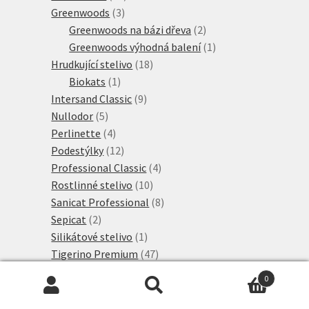
3
produktů
Greenwoods
3
produkty
2
Greenwoods na bázi dřeva
2
produkty
1
Greenwoods výhodná balení
1
18
produkt
Hrudkující stelivo
18
1
produktů
Biokats
1
produkt
9
Intersand Classic
9
5
produktů
Nullodor
5
produktů
4
Perlinette
4
produkty
12
Podestýlky
12
produktů
4
Professional Classic
4
10
produkty
Rostlinné stelivo
10
produktů
8
Sanicat Professional
8
2
produktů
Sepicat
2
produkty
1
Silikátové stelivo
1
produkt
47
Tigerino Premium
47
produktů
8
Tigerino Crystals
8
0
produktů
8
Tigerino Performance
8
Hledat:
Hledat
10
produktů
Tigerino Plantbased
10