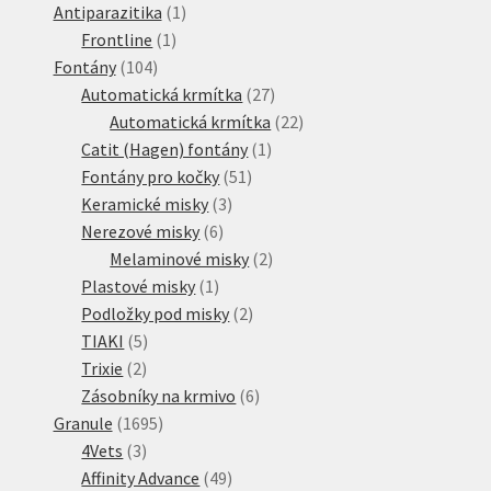
produktů
1
Antiparazitika
1
1
produkt
Frontline
1
104
produkt
Fontány
104
produktů
27
Automatická krmítka
27
produktů
22
Automatická krmítka
22
1
produktů
Catit (Hagen) fontány
1
51
produkt
Fontány pro kočky
51
3
produktů
Keramické misky
3
6
produkty
Nerezové misky
6
produktů
2
Melaminové misky
2
1
produkty
Plastové misky
1
produkt
2
Podložky pod misky
2
5
produkty
TIAKI
5
2
produktů
Trixie
2
produkty
6
Zásobníky na krmivo
6
1695
produktů
Granule
1695
3
produktů
4Vets
3
produkty
49
Affinity Advance
49