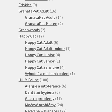
9
produkt
Friskies
9
produktů
16
GranataPet Adult
16
produktů
14
GranataPet Adult
14
produktů
2
GranataPet Kitten
2
2
produkty
Greenwoods
2
17
produkty
Happy Cat
17
produktů
6
Happy Cat Adult
6
produktů
1
Happy Cat Adult Indoor
1
4
produkt
Happy Cat Junior
4
produkty
1
Happy Cat Senior
1
produkt
4
Happy Cat Sensitive
4
produkty
1
Výhodná a míchaná balení
1
100
produkt
Hill's Feline
100
produktů
6
Alergie a intolerance
6
6
produktů
Dentální hygiena
6
produktů
17
Gastro problémy
17
produktů
24
Močové problémy
24
produktů
22
Nadváha & Diabetes
22