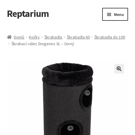
Reptarium
Přeskočit
Přejít
Menu
na
k
navigaci
obsahu
Úvodní stránka
webu
Domů
Kočky
Škrabadla
Škrabadla 60
Škrabadla do 100
Škrabací válec Diogenes XL – černý
Košík
Malá zvířata — Klece, krmivo, vybavení
Můj účet
Obchod
Pokladna
Vše pro kočky