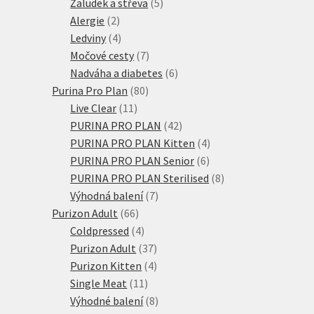
produktů
5
Žaludek a střeva
5
2
produktů
Alergie
2
produkty
4
Ledviny
4
produkty
7
Močové cesty
7
produktů
6
Nadváha a diabetes
6
80
produktů
Purina Pro Plan
80
11
produktů
Live Clear
11
produktů
42
PURINA PRO PLAN
42
produktů
4
PURINA PRO PLAN Kitten
4
6
produkty
PURINA PRO PLAN Senior
6
produktů
8
PURINA PRO PLAN Sterilised
8
7
produktů
Výhodná balení
7
66
produktů
Purizon Adult
66
produktů
4
Coldpressed
4
produkty
37
Purizon Adult
37
produktů
4
Purizon Kitten
4
11
produkty
Single Meat
11
produktů
8
Výhodné balení
8