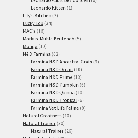
1
produktů
Leonardo Kitten
1
2
produkt
Lily's Kitchen
2
34
produkty
Lucky Lou
34
16
produktů
MAC's
16
produktů
5
Markus-Mühle Beutenah
5
10
produktů
Monge
10
produktů
62
N&D Farmina
62
produktů
9
Farmina N&D Ancestral Grain
9
10
produktů
Farmina N&D Ocean
10
13
produktů
Farmina N&D Prime
13
produktů
6
Farmina N&D Pumpkin
6
10
produktů
Farmina N&D Quinoa
10
produktů
6
Farmina N&D Tropical
6
produktů
8
Farmina Vet Life Feline
8
10
produktů
Natural Greatness
10
30
produktů
Natural Trainer
30
produktů
26
Natural Trainer
26