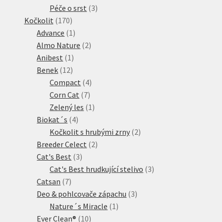
3
produkt
Péče o srst
3
170
produkty
Kočkolit
170
produktů
1
Advance
1
produkt
2
Almo Nature
2
1
produkty
Anibest
1
12
produkt
Benek
12
produktů
4
Compact
4
7
produkty
Corn Cat
7
produktů
1
Zelený les
1
4
produkt
Biokat´s
4
produkty
2
Kočkolit s hrubými zrny
2
2
produkty
Breeder Celect
2
3
produkty
Cat's Best
3
produkty
3
Cat's Best hrudkující stelivo
3
7
produkty
Catsan
7
produktů
3
Deo & pohlcovače zápachu
3
1
produkty
Nature´s Miracle
1
10
produkt
Ever Clean®
10