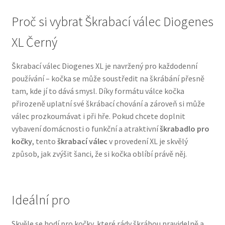
Proč si vybrat Škrabací válec Diogenes
N&D Farmina pro psy — Italské holistic krmivo
XL Černý
Oblečky pro psy
Škrabací válec Diogenes XL je navržený pro každodenní
Pamlsky pro psy
používání – kočka se může soustředit na škrábání přesně
tam, kde jí to dává smysl. Díky formátu válce kočka
přirozeně uplatní své škrábací chování a zároveň si může
Pelíšky pro psy
válec prozkoumávat i při hře. Pokud chcete doplnit
vybavení domácnosti o funkční a atraktivní
škrabadlo pro
Ortopedické pelíšky
kočky
, tento
škrabací válec
v provedení XL je skvělý
způsob, jak zvýšit šanci, že si kočka oblíbí právě něj.
Přepravky pro psy
Purizon pro psy — Vysoký obsah masa, bez obilovin
Ideální pro
Royal Canin pro psy
Skvěle se hodí pro kočky, které rády škrábou pravidelně a