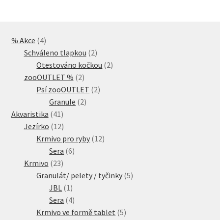
4
% Akce
4
produkty
2
Schváleno tlapkou
2
produkty
2
Otestováno kočkou
2
2
produkty
zooOUTLET %
2
produkty
2
Psí zooOUTLET
2
2
produkty
Granule
2
41
produkty
Akvaristika
41
produktů
12
Jezírko
12
produktů
12
Krmivo pro ryby
12
6
produktů
Sera
6
23
produktů
Krmivo
23
produktů
5
Granulát/ pelety / tyčinky
5
1
produktů
JBL
1
produkt
4
Sera
4
produkty
5
Krmivo ve formě tablet
5