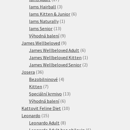
produktů
3
Iams Hairball
3
produkty
6
Iams Kitten & Junior
6
1
produktů
Iams Naturally
1
13
produkt
Iams Senior
13
produktů
9
Výhodná balení
9
produktů
9
James Wellbeloved
9
produktů
6
James Wellbeloved Adult
6
produktů
1
James Wellbeloved Kitten
1
2
produkt
James Wellbeloved Senior
2
36
produkty
Josera
36
produktů
4
Bezobilninové
4
7
produkty
Kitten
7
produktů
13
Speciální krmivo
13
6
produktů
Výhodná balení
6
produktů
10
Kattovit Feline Diet
10
15
produktů
Leonardo
15
produktů
8
Leonardo Adult
8
produktů
6
Leonardo Adult bez obilovin
6