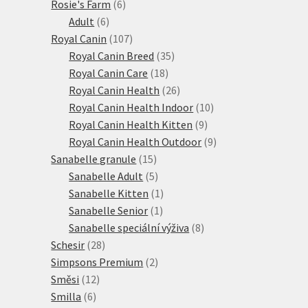
6
produktů
Rosie's Farm
6
6
produktů
Adult
6
produktů
107
Royal Canin
107
produktů
35
Royal Canin Breed
35
18
produktů
Royal Canin Care
18
produktů
26
Royal Canin Health
26
produktů
10
Royal Canin Health Indoor
10
9
produktů
Royal Canin Health Kitten
9
produktů
9
Royal Canin Health Outdoor
9
15
produktů
Sanabelle granule
15
produktů
5
Sanabelle Adult
5
produktů
1
Sanabelle Kitten
1
1
produkt
Sanabelle Senior
1
produkt
8
Sanabelle speciální výživa
8
28
produktů
Schesir
28
produktů
2
Simpsons Premium
2
12
produkty
Směsi
12
6
produktů
Smilla
6