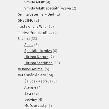
produktů
4
Smilla Adult
4
produkty
2
Smilla Adult speciální výživa
2
2
produkty
Smilla Veterinary Diet
2
21
produkty
SPECIFIC
21
produktů
15
Taste of the Wild
15
produktů
2
Thrive PremiumPlus
2
33
produkty
Ultima
33
produktů
6
Adult
6
produktů
6
Speciální krmivo
6
2
produktů
Ultima Nature
2
produkty
19
Ultima Sterilised
19
5
produktů
Venandi Animal
5
produktů
24
Veterinární diety
24
produktů
3
Žaludek a střeva
3
4
produkty
Alergie
4
2
produkty
Játra
2
produkty
4
Ledviny
4
produkty
6
Močové cesty
6