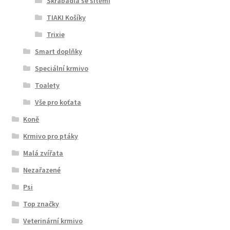
Škrabadla se sítěmi
TIAKI Košíky
Trixie
Smart doplňky
Speciální krmivo
Toalety
Vše pro koťata
Koně
Krmivo pro ptáky
Malá zvířata
Nezařazené
Psi
Top značky
Veterinární krmivo