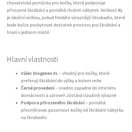
chovatelská pomůcka pro kočky, která podporuje
přirozené škrábání a pomáhá chránit nábytek. Velikost
XL
Bozita pro psy — Švédské krmivo s nordickou kvalitou
je ideální volbou, pokud hledáte výraznější škrabadlo, které
bude kočce poskytovat dostatek prostoru pro škrábání a
Brit pro psy
hraní v jednom místě.
Granule pro psy
Hlavní vlastnosti
Natural Trainer pro psy — Italské krmivo s
přírodními složkami
Válec Diogenes XL
– vhodný pro kočky, které
preferují škrábání do výšky a kolem sebe
Happy Dog — Německá kvalita a přirozené složení
Černé provedení
– snadno zapadne do interiéru
domácnosti a zároveň zůstává vizuálně výrazné
Hill’s pro psy
Podpora přirozeného škrábání
– pomáhá
přesměrovat pozornost kočky od škrábání nábytku
Hračky pro psy
na škrabadlo
Konzervy a kapsičky pro psy