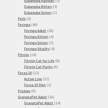
3
produktů
Eukanuba Hairball
3
3
produkty
Eukanuba Kitten
3
1
produkty
Eukanuba Senior
1
2
produkt
Felix
2
produkty
40
Feringa
40
produktů
26
Feringa Adult
26
produktů
4
Feringa Kitten
4
3
produkty
Feringa Senior
3
produkty
4
Feringa Vitality
4
14
produkty
Fitmin
14
produktů
8
Fitmin Cat for Life
8
6
produktů
Fitmin Cat Purity
6
12
produktů
Forza 10
12
produktů
11
Active Line
11
produktů
1
Forza 10 Diet
1
9
produkt
Friskies
9
produktů
16
GranataPet Adult
16
produktů
14
GranataPet Adult
14