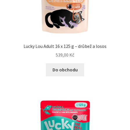
N&D Farmina pro psy — Italské holistic krmivo
Oblečky pro psy
Pamlsky pro psy
Lucky Lou Adult 16 x 125 g – drůbež a losos
539,00
Kč
Pelíšky pro psy
Do obchodu
Ortopedické pelíšky
Přepravky pro psy
Purizon pro psy — Vysoký obsah masa, bez obilovin
Royal Canin pro psy