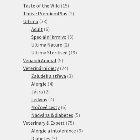
produktů
15
Taste of the Wild
15
produktů
2
Thrive PremiumPlus
2
33
produkty
Ultima
33
produktů
6
Adult
6
produktů
6
Speciální krmivo
6
2
produktů
Ultima Nature
2
produkty
19
Ultima Sterilised
19
5
produktů
Venandi Animal
5
produktů
24
Veterinární diety
24
produktů
3
Žaludek a střeva
3
4
produkty
Alergie
4
2
produkty
Játra
2
produkty
4
Ledviny
4
produkty
6
Močové cesty
6
produktů
5
Nadváha & diabetes
5
75
produktů
Veterinary & Expert
75
produktů
9
Alergie a intolerance
9
3
produktů
Diabetes
3