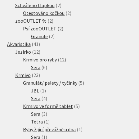
produkty
2
Schváleno tlapkou
2
produkty
2
Otestováno kočkou
2
2
produkty
zooOUTLET %
2
produkty
2
Psí zooOUTLET
2
2
produkty
Granule
2
41
produkty
Akvaristika
41
produktů
12
Jezírko
12
produktů
12
Krmivo pro ryby
12
6
produktů
Sera
6
23
produktů
Krmivo
23
produktů
5
Granulát/ pelety / tyčinky
5
1
produktů
JBL
1
produkt
4
Sera
4
produkty
5
Krmivo ve formě tablet
5
3
produktů
Sera
3
produkty
1
Tetra
1
produkt
1
Ryby žijící převážně u dna
1
1
produkt
Sera
1