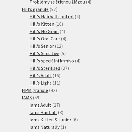
produkty
4
Problémy se štítnou žlázou
4
97
produkty
Hill’s granule
97
produktů
4
Hill's Hairball control
4
10
produkty
Hill's Kitten
10
produktů
4
Hill's No Grain
4
produkty
4
Hill's Oral Care
4
12
produkty
Hill's Senior
12
produktů
5
Hill's Sensitive
5
produktů
4
Hill's speciální krmivo
4
27
produkty
Hill's Sterilised
27
16
produktů
Hill’s Adult
16
produktů
11
Hill’s Light
11
42
produktů
HPM granule
42
59
produktů
IAMS
59
produktů
27
Iams Adult
27
produktů
3
Iams Hairball
3
produkty
6
Iams Kitten & Junior
6
1
produktů
Iams Naturally
1