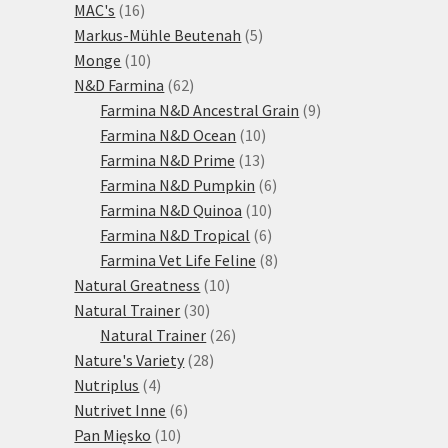
16
produktů
MAC's
16
produktů
5
Markus-Mühle Beutenah
5
10
produktů
Monge
10
produktů
62
N&D Farmina
62
produktů
9
Farmina N&D Ancestral Grain
9
10
produktů
Farmina N&D Ocean
10
13
produktů
Farmina N&D Prime
13
produktů
6
Farmina N&D Pumpkin
6
10
produktů
Farmina N&D Quinoa
10
produktů
6
Farmina N&D Tropical
6
produktů
8
Farmina Vet Life Feline
8
10
produktů
Natural Greatness
10
30
produktů
Natural Trainer
30
produktů
26
Natural Trainer
26
28
produktů
Nature's Variety
28
4
produktů
Nutriplus
4
produkty
6
Nutrivet Inne
6
10
produktů
Pan Mięsko
10