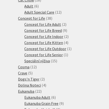
6
produktů
Adult
6
produktů
12
Adult Special Care
12
38
produktů
Concept for Life
38
produktů
2
Concept for Life Adult
2
produkty
9
Concept for Life Breed
9
produktů
2
Concept for Life Indoor
2
4
produkty
Concept for Life Kitten
4
produkty
1
Concept for Life Outdoor
1
1
produkt
Concept for Life Senior
1
15
produkt
Speciální výživa
15
12
produktů
Cosma
12
5
produktů
Crave
5
produktů
2
Dogs'n Tiger
2
produkty
4
Dolina Noteci
4
22
produkty
Eukanuba
22
produktů
6
Eukanuba Adult
6
produktů
9
Eukanuba Grain Free
9