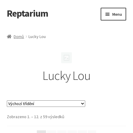
Reptarium
Přeskočit
Přejít
Menu
na
k
navigaci
obsahu
Úvodní stránka
webu
Domů
Lucky Lou
Košík
Malá zvířata — Klece, krmivo, vybavení
Lucky Lou
Můj účet
Obchod
Pokladna
Zobrazeno 1. – 12. z 59 výsledků
Vše pro kočky