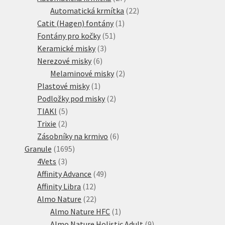
produktů
22
Automatická krmítka
22
1
produktů
Catit (Hagen) fontány
1
51
produkt
Fontány pro kočky
51
3
produktů
Keramické misky
3
6
produkty
Nerezové misky
6
produktů
2
Melaminové misky
2
1
produkty
Plastové misky
1
produkt
2
Podložky pod misky
2
5
produkty
TIAKI
5
2
produktů
Trixie
2
produkty
6
Zásobníky na krmivo
6
1695
produktů
Granule
1695
3
produktů
4Vets
3
produkty
49
Affinity Advance
49
12
produktů
Affinity Libra
12
produktů
22
Almo Nature
22
produktů
1
Almo Nature HFC
1
produkt
9
Almo Nature Holistic Adult
9