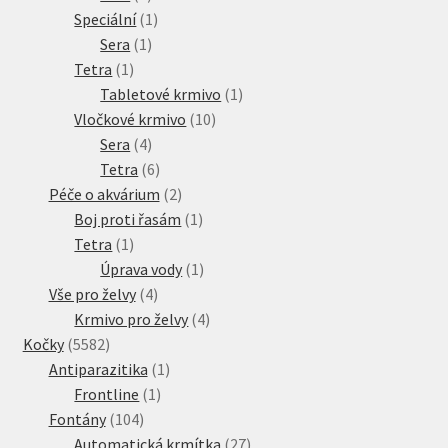
produkt
1
Speciální
1
1
produkt
Sera
1
1
produkt
Tetra
1
produkt
1
Tabletové krmivo
1
10
produkt
Vločkové krmivo
10
4
produktů
Sera
4
produkty
6
Tetra
6
produktů
2
Péče o akvárium
2
produkty
1
Boj proti řasám
1
1
produkt
Tetra
1
produkt
1
Úprava vody
1
4
produkt
Vše pro želvy
4
produkty
4
Krmivo pro želvy
4
5582
produkty
Kočky
5582
produktů
1
Antiparazitika
1
1
produkt
Frontline
1
104
produkt
Fontány
104
produktů
27
Automatická krmítka
27