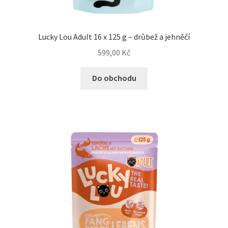
Bozita pro psy — Švédské krmivo s nordickou kvalitou
Lucky Lou Adult 16 x 125 g – drůbež a jehněčí
Brit pro psy
599,00
Kč
Do obchodu
Granule pro psy
Natural Trainer pro psy — Italské krmivo s
přírodními složkami
Happy Dog — Německá kvalita a přirozené složení
Hill’s pro psy
Hračky pro psy
Konzervy a kapsičky pro psy