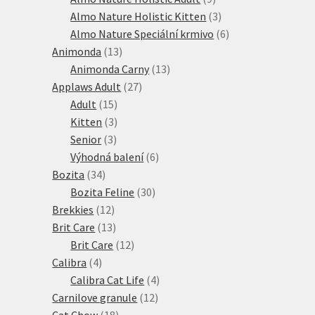
produktů
3
Almo Nature Holistic Kitten
3
produkty
6
Almo Nature Speciální krmivo
6
13
produktů
Animonda
13
produktů
13
Animonda Carny
13
27
produktů
Applaws Adult
27
15
produktů
Adult
15
produktů
3
Kitten
3
3
produkty
Senior
3
produkty
6
Výhodná balení
6
34
produktů
Bozita
34
produktů
30
Bozita Feline
30
12
produktů
Brekkies
12
produktů
13
Brit Care
13
produktů
12
Brit Care
12
4
produktů
Calibra
4
produkty
4
Calibra Cat Life
4
12
produkty
Carnilove granule
12
18
produktů
Cat Chow
18