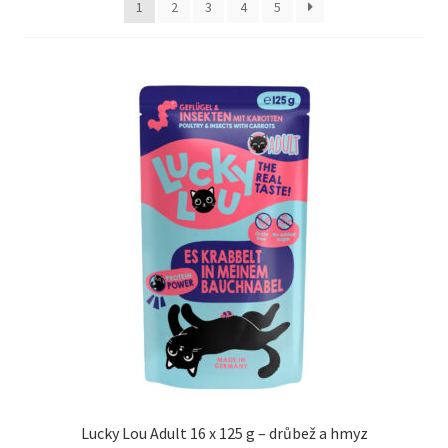
1
2
3
4
5
Concept for Life pro kočky — Krmivo pro každou životní
fázi
Feringa pro kočky — Lisované za studena a přírodní
Fontány pro kočky
Granule pro kočky
Hill’s pro kočky — Veterinární a prémiová výživa
Kočičí toalety
Kočkolit
Konzervy a kapsičky pro kočky
Lucky Lou Adult 16 x 125 g – drůbež a hmyz