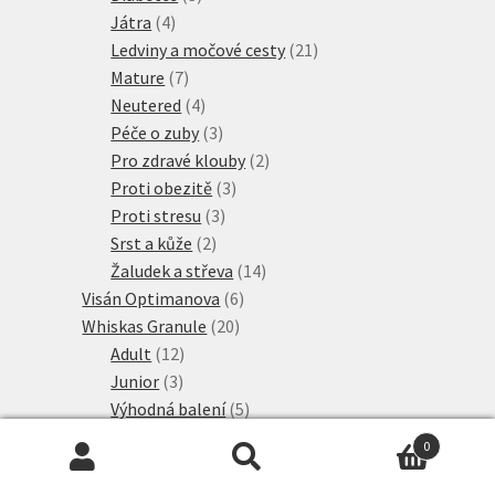
4
produkty
Játra
4
produkty
21
Ledviny a močové cesty
21
7
produktů
Mature
7
produktů
4
Neutered
4
produkty
3
Péče o zuby
3
produkty
2
Pro zdravé klouby
2
3
produkty
Proti obezitě
3
3
produkty
Proti stresu
3
2
produkty
Srst a kůže
2
produkty
14
Žaludek a střeva
14
6
produktů
Visán Optimanova
6
20
produktů
Whiskas Granule
20
12
produktů
Adult
12
3
produktů
Junior
3
produkty
5
Výhodná balení
5
10
produktů
Wiejska Zagroda
10
0
produktů
26
Wild Freedom Granule
26
Hledat:
Hledat
17
produktů
Adult granule
17