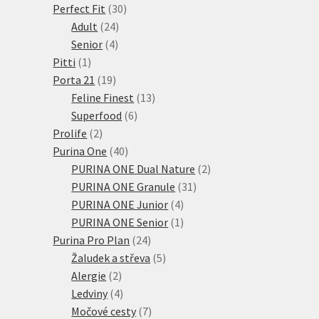
30
produktů
Perfect Fit
30
24
produktů
Adult
24
4
produktů
Senior
4
1
produkty
Pitti
1
produkt
19
Porta 21
19
produktů
13
Feline Finest
13
6
produktů
Superfood
6
2
produktů
Prolife
2
produkty
40
Purina One
40
produktů
2
PURINA ONE Dual Nature
2
31
produkty
PURINA ONE Granule
31
4
produktů
PURINA ONE Junior
4
produkty
1
PURINA ONE Senior
1
24
produkt
Purina Pro Plan
24
produktů
5
Žaludek a střeva
5
2
produktů
Alergie
2
produkty
4
Ledviny
4
produkty
7
Močové cesty
7