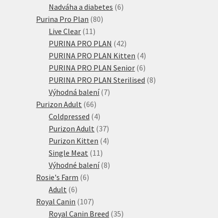
produktů
6
Nadváha a diabetes
6
80
produktů
Purina Pro Plan
80
11
produktů
Live Clear
11
produktů
42
PURINA PRO PLAN
42
produktů
4
PURINA PRO PLAN Kitten
4
6
produkty
PURINA PRO PLAN Senior
6
produktů
8
PURINA PRO PLAN Sterilised
8
7
produktů
Výhodná balení
7
66
produktů
Purizon Adult
66
produktů
4
Coldpressed
4
produkty
37
Purizon Adult
37
produktů
4
Purizon Kitten
4
11
produkty
Single Meat
11
produktů
8
Výhodné balení
8
6
produktů
Rosie's Farm
6
6
produktů
Adult
6
produktů
107
Royal Canin
107
produktů
35
Royal Canin Breed
35