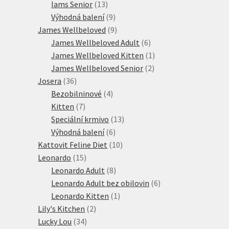
13
produkt
Iams Senior
13
produktů
9
Výhodná balení
9
produktů
9
James Wellbeloved
9
produktů
6
James Wellbeloved Adult
6
produktů
1
James Wellbeloved Kitten
1
2
produkt
James Wellbeloved Senior
2
36
produkty
Josera
36
produktů
4
Bezobilninové
4
7
produkty
Kitten
7
produktů
13
Speciální krmivo
13
6
produktů
Výhodná balení
6
produktů
10
Kattovit Feline Diet
10
15
produktů
Leonardo
15
produktů
8
Leonardo Adult
8
produktů
6
Leonardo Adult bez obilovin
6
1
produktů
Leonardo Kitten
1
2
produkt
Lily's Kitchen
2
34
produkty
Lucky Lou
34