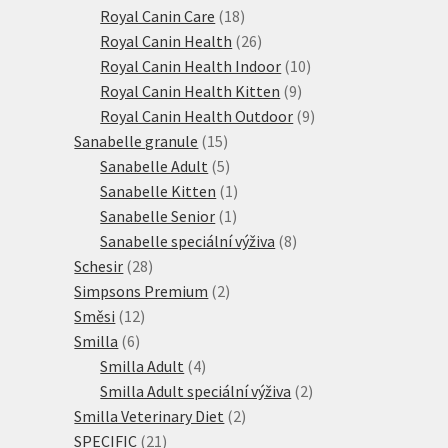
18
produktů
Royal Canin Care
18
produktů
26
Royal Canin Health
26
produktů
10
Royal Canin Health Indoor
10
9
produktů
Royal Canin Health Kitten
9
produktů
9
Royal Canin Health Outdoor
9
15
produktů
Sanabelle granule
15
produktů
5
Sanabelle Adult
5
produktů
1
Sanabelle Kitten
1
1
produkt
Sanabelle Senior
1
produkt
8
Sanabelle speciální výživa
8
28
produktů
Schesir
28
produktů
2
Simpsons Premium
2
12
produkty
Směsi
12
6
produktů
Smilla
6
produktů
4
Smilla Adult
4
produkty
2
Smilla Adult speciální výživa
2
2
produkty
Smilla Veterinary Diet
2
21
produkty
SPECIFIC
21