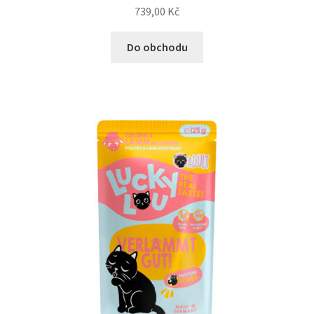
739,00
Kč
N&D Farmina pro kočky — Italské holistic krmivo
Do obchodu
Odpočívadla pro kočky
Pamlsky pro kočky
Purizon pro kočky
Royal Canin pro kočky
Škrabadla pro kočky
Veterinární dieta pro kočky
Vše pro psy — Krmivo, doplňky, vybavení
Boudy a výběhy