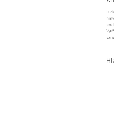
Luck
hmyz
pro 
Využ
vari
Hl