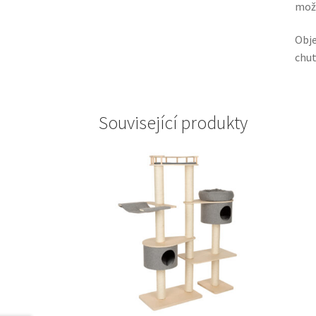
možn
Obje
chut
Související produkty