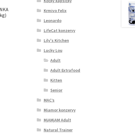
Kočky kapsičky
INKA
Krmivo Felix
 kg)
Leonardo
LifeCat konzervy
Lily's Kitchen
Lucky Lou
Adult
Adult Extrafood
Kitten
Senior
MAC’s
Miamor konzervy
MjAMjAM Adult
Natural Trainer