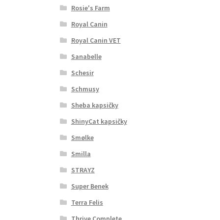
Rosie's Farm
Royal Canin
Royal Canin VET
Sanabelle
Schesir
Schmusy
Sheba kapsičky
ShinyCat kapsičky
Smølke
Smilla
STRAYZ
Super Benek
Terra Felis
Thrive Complete