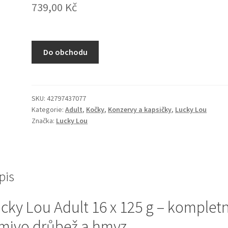
739,00
Kč
Do obchodu
SKU:
42797437077
Kategorie:
Adult
,
Kočky
,
Konzervy a kapsičky
,
Lucky Lou
Značka:
Lucky Lou
pis
cky Lou Adult 16 x 125 g – kompletn
mivo drůbež a hmyz