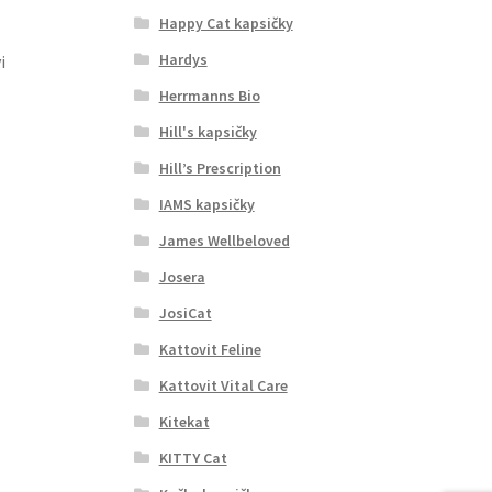
Happy Cat kapsičky
Hardys
i
Herrmanns Bio
Hill's kapsičky
Hill’s Prescription
IAMS kapsičky
James Wellbeloved
Josera
JosiCat
Kattovit Feline
Kattovit Vital Care
Kitekat
KITTY Cat