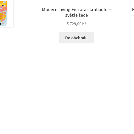
Modern Living Ferrara škrabadlo –
N
světle šedé
5 729,00
Kč
Do obchodu