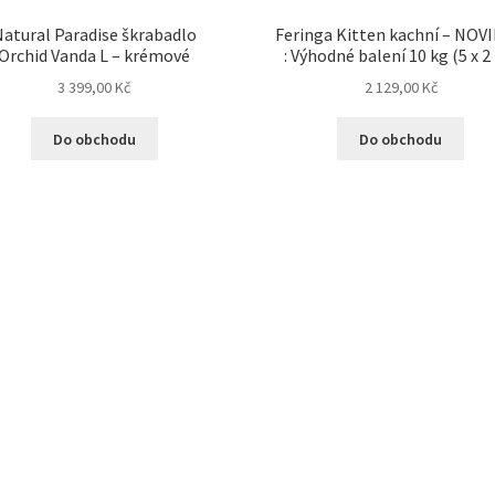
atural Paradise škrabadlo
Feringa Kitten kachní – NOV
Orchid Vanda L – krémové
: Výhodné balení 10 kg (5 x 2
3 399,00
Kč
2 129,00
Kč
Do obchodu
Do obchodu