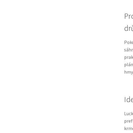
Pro
dr
Poku
sáhn
prak
plán
hmyz
Id
Luck
pref
krme