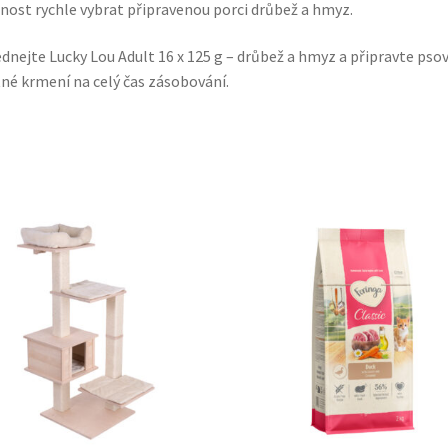
ost rychle vybrat připravenou porci drůbež a hmyz.
dnejte Lucky Lou Adult 16 x 125 g – drůbež a hmyz a připravte psov
né krmení na celý čas zásobování.