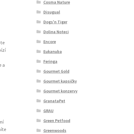
Cosma Nature
Disugual
Dogs'n Tiger
Dolina Noteci
Encore
ete
ízí
Eukanuba
Feringa
e a
Gourmet Gold
Gourmet kapsičky
Gourmet konzervy
GranataPet
GRAU
Green Petfood
ní
íte
Greenwoods