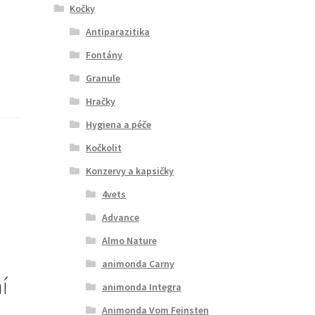
Kočky
Antiparazitika
Fontány
Granule
Hračky
Hygiena a péče
Kočkolit
Konzervy a kapsičky
4vets
Advance
Almo Nature
animonda Carny
í
animonda Integra
Animonda Vom Feinsten