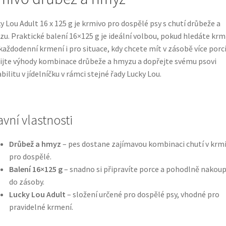
y Lou Adult 16 x 125 g je krmivo pro dospělé psy s chutí drůbeže a
u. Praktické balení 16×125 g je ideální volbou, pokud hledáte krm
každodenní krmení i pro situace, kdy chcete mít v zásobě více porcí
ijte výhody kombinace drůbeže a hmyzu a dopřejte svému psovi
abilitu v jídelníčku v rámci stejné řady Lucky Lou.
avní vlastnosti
Drůbež a hmyz
– pes dostane zajímavou kombinaci chutí v krm
pro dospělé.
Balení 16×125 g
– snadno si připravíte porce a pohodlně nakoup
do zásoby.
Lucky Lou Adult
– složení určené pro dospělé psy, vhodné pro
pravidelné krmení.