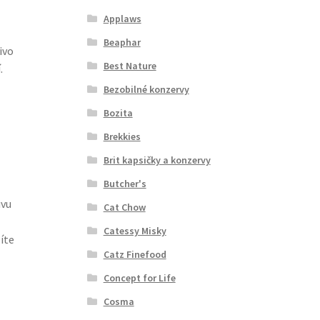
Applaws
Beaphar
ivo
Best Nature
.
Bezobilné konzervy
Bozita
Brekkies
Brit kapsičky a konzervy
Butcher's
ivu
Cat Chow
Catessy Misky
íte
Catz Finefood
Concept for Life
Cosma