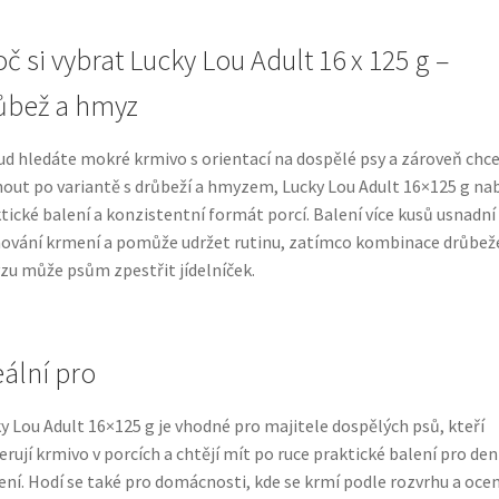
č si vybrat Lucky Lou Adult 16 x 125 g –
ůbež a hmyz
d hledáte mokré krmivo s orientací na dospělé psy a zároveň chc
out po variantě s drůbeží a hmyzem, Lucky Lou Adult 16×125 g nab
tické balení a konzistentní formát porcí. Balení více kusů usnadní
ování krmení a pomůže udržet rutinu, zatímco kombinace drůbež
u může psům zpestřit jídelníček.
eální pro
y Lou Adult 16×125 g je vhodné pro majitele dospělých psů, kteří
erují krmivo v porcích a chtějí mít po ruce praktické balení pro den
ní. Hodí se také pro domácnosti, kde se krmí podle rozvrhu a ocen