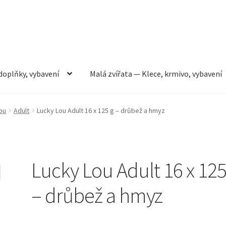
doplňky, vybavení
Malá zvířata — Klece, krmivo, vybavení
rmivo, vybavení
Můj účet
Obchod
Pokladna
Vše pro kočky
ou
Adult
Lucky Lou Adult 16 x 125 g – drůbež a hmyz
Lucky Lou Adult 16 x 125
– drůbež a hmyz