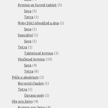
produkty
5
Krmivo ve formě tablet
5
3
produktů
Sera
3
produkty
1
Tetra
1
produkt
1
Ryby žijící převážně u dna
1
1
produkt
Sera
1
produkt
1
Speciální
1
1
produkt
Sera
1
1
produkt
Tetra
1
produkt
1
Tabletové krmivo
1
10
produkt
Vločkové krmivo
10
4
produktů
Sera
4
produkty
6
Tetra
6
produktů
2
Péče o akvárium
2
produkty
1
Boj proti řasám
1
1
produkt
Tetra
1
produkt
1
Úprava vody
1
4
produkt
Vše pro želvy
4
produkty
4
Krmivo pro želvy
4