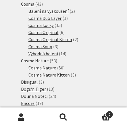
43
produktů
Cosma
43
produktů
2
Balení na vyzkoušení
2
1
produkty
Cosma Duo Layer
1
15
produkt
Cosma kočky
15
produktů
6
Cosma Original
6
produktů
2
Cosma Original Kitten
2
3
produkty
Cosma Soup
3
produkty
14
Výhodná balení
14
53
produktů
Cosma Nature
53
produktů
50
Cosma Nature
50
produktů
3
Cosma Nature Kitten
3
3
produkty
Disugual
3
produkty
13
Dogs'n Tiger
13
produktů
24
Dolina Noteci
24
19
produktů
Encore
19
produktů
2
Eukanuba
2
0
84
produkty
Feringa
84
Hledat:
Hledat
produktů
1
Bio Kitten
1