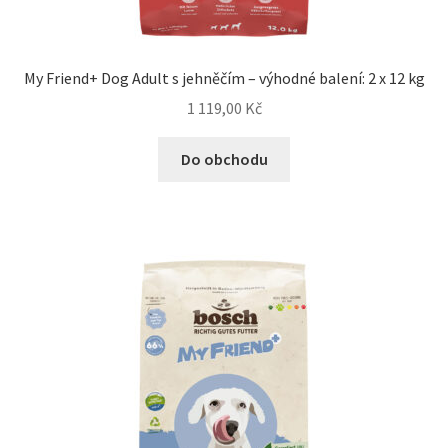
N&D Farmina pro psy — Italské holistic krmivo
My Friend+ Dog Adult s jehněčím – výhodné balení: 2 x 12 kg
Oblečky pro psy
1 119,00
Kč
Pamlsky pro psy
Do obchodu
Pelíšky pro psy
Ortopedické pelíšky
Přepravky pro psy
Purizon pro psy — Vysoký obsah masa, bez obilovin
Royal Canin pro psy