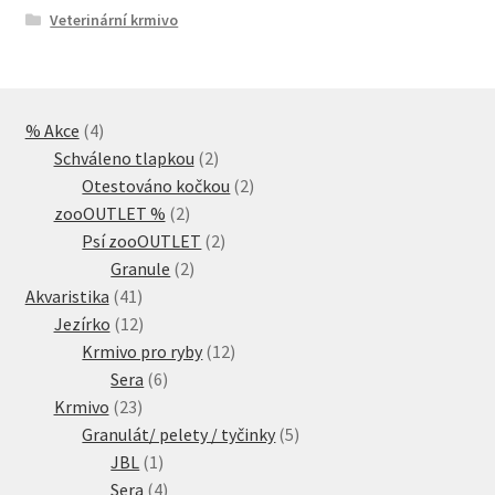
Veterinární krmivo
4
% Akce
4
produkty
2
Schváleno tlapkou
2
produkty
2
Otestováno kočkou
2
2
produkty
zooOUTLET %
2
produkty
2
Psí zooOUTLET
2
2
produkty
Granule
2
41
produkty
Akvaristika
41
produktů
12
Jezírko
12
produktů
12
Krmivo pro ryby
12
6
produktů
Sera
6
23
produktů
Krmivo
23
produktů
5
Granulát/ pelety / tyčinky
5
1
produktů
JBL
1
produkt
4
Sera
4