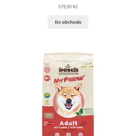
579,00
Kč
Bozita pro psy — Švédské krmivo s nordickou kvalitou
Do obchodu
Brit pro psy
Granule pro psy
Natural Trainer pro psy — Italské krmivo s
přírodními složkami
Happy Dog — Německá kvalita a přirozené složení
Hill’s pro psy
Hračky pro psy
Konzervy a kapsičky pro psy