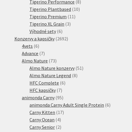
produktů
8
Tigerino Performance
8
10
produktů
Tigerino Plantbased
10
11
produktů
Tigerino Premium
11
3
produktů
Tigerino XL Grain
3
6
produkty
Výhodné sety
6
produktů
2692
Konzervy a kapsičky
2692
6
produktů
4vets
6
produktů
7
Advance
7
produktů
73
Almo Nature
73
produktů
51
Almo Nature konzervy
51
8
produktů
Almo Nature Legend
8
6
produktů
HFC Complete
6
7
produktů
HFC kapsičky
7
produktů
95
animonda Carny
95
produktů
6
animonda Carny Adult Single Protein
6
17
produktů
Carny Kitten
17
4
produktů
Carny Ocean
4
produkty
2
Carny Senior
2