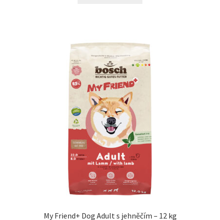
N&D Farmina pro kočky — Italské holistic krmivo
Odpočívadla pro kočky
Pamlsky pro kočky
Purizon pro kočky
Royal Canin pro kočky
Škrabadla pro kočky
Veterinární dieta pro kočky
Vše pro psy — Krmivo, doplňky, vybavení
My Friend+ Dog Adult s jehněčím – 12 kg
Boudy a výběhy