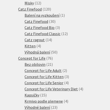
12
produktů
Misky
12
produktů
120
Catz Finefood
120
produktů
1
Balení na vyzkoušení
1
30
produkt
Catz Finefood
30
produktů
3
Catz Finefood Bio
3
produkty
12
Catz Finefood Classic
12
14
produktů
Catz ragout
14
4
produktů
Kitten
4
produkty
50
Výhodná balení
50
76
produktů
Concept for Life
76
21
produktů
Bez obilovin
21
produktů
2
Concept for Life Adult
2
produkty
3
Concept for Life Kitten
3
4
produkty
Concept for Life Senior
4
produkty
4
Concept for Life Veterinary Diet
4
15
produkty
Kapsičky
15
produktů
4
Krmivo podle plemene
4
23
produkty
Výhodné balení
23