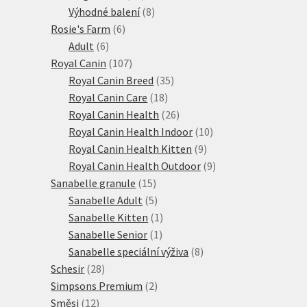
produktů
8
Výhodné balení
8
6
produktů
Rosie's Farm
6
6
produktů
Adult
6
produktů
107
Royal Canin
107
produktů
35
Royal Canin Breed
35
18
produktů
Royal Canin Care
18
produktů
26
Royal Canin Health
26
produktů
10
Royal Canin Health Indoor
10
9
produktů
Royal Canin Health Kitten
9
produktů
9
Royal Canin Health Outdoor
9
15
produktů
Sanabelle granule
15
produktů
5
Sanabelle Adult
5
produktů
1
Sanabelle Kitten
1
1
produkt
Sanabelle Senior
1
produkt
8
Sanabelle speciální výživa
8
28
produktů
Schesir
28
produktů
2
Simpsons Premium
2
12
produkty
Směsi
12