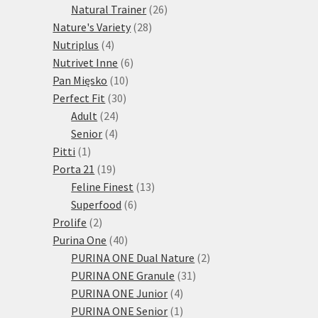
produktů
26
Natural Trainer
26
28
produktů
Nature's Variety
28
4
produktů
Nutriplus
4
produkty
6
Nutrivet Inne
6
10
produktů
Pan Mięsko
10
30
produktů
Perfect Fit
30
24
produktů
Adult
24
4
produktů
Senior
4
1
produkty
Pitti
1
produkt
19
Porta 21
19
produktů
13
Feline Finest
13
6
produktů
Superfood
6
2
produktů
Prolife
2
produkty
40
Purina One
40
produktů
2
PURINA ONE Dual Nature
2
31
produkty
PURINA ONE Granule
31
4
produktů
PURINA ONE Junior
4
produkty
1
PURINA ONE Senior
1