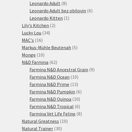
produktů
8
Leonardo Adult
8
produktů
6
Leonardo Adult bez obilovin
6
1
produktů
Leonardo Kitten
1
2
produkt
Lily's Kitchen
2
34
produkty
Lucky Lou
34
16
produktů
MAC's
16
produktů
5
Markus-Mühle Beutenah
5
10
produktů
Monge
10
produktů
62
N&D Farmina
62
produktů
9
Farmina N&D Ancestral Grain
9
10
produktů
Farmina N&D Ocean
10
13
produktů
Farmina N&D Prime
13
produktů
6
Farmina N&D Pumpkin
6
10
produktů
Farmina N&D Quinoa
10
produktů
6
Farmina N&D Tropical
6
produktů
8
Farmina Vet Life Feline
8
10
produktů
Natural Greatness
10
30
produktů
Natural Trainer
30