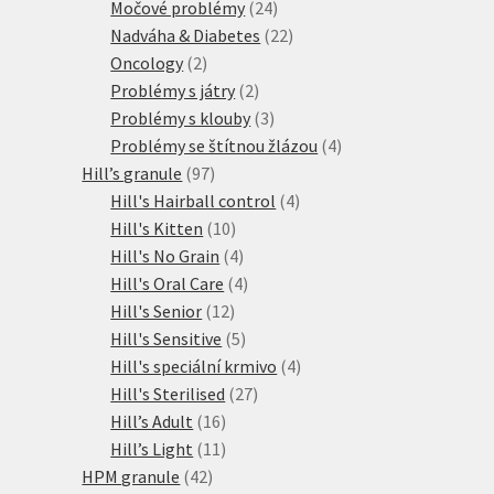
produktů
24
Močové problémy
24
produktů
22
Nadváha & Diabetes
22
2
produktů
Oncology
2
produkty
2
Problémy s játry
2
produkty
3
Problémy s klouby
3
produkty
4
Problémy se štítnou žlázou
4
97
produkty
Hill’s granule
97
produktů
4
Hill's Hairball control
4
10
produkty
Hill's Kitten
10
produktů
4
Hill's No Grain
4
produkty
4
Hill's Oral Care
4
12
produkty
Hill's Senior
12
produktů
5
Hill's Sensitive
5
produktů
4
Hill's speciální krmivo
4
27
produkty
Hill's Sterilised
27
16
produktů
Hill’s Adult
16
produktů
11
Hill’s Light
11
42
produktů
HPM granule
42