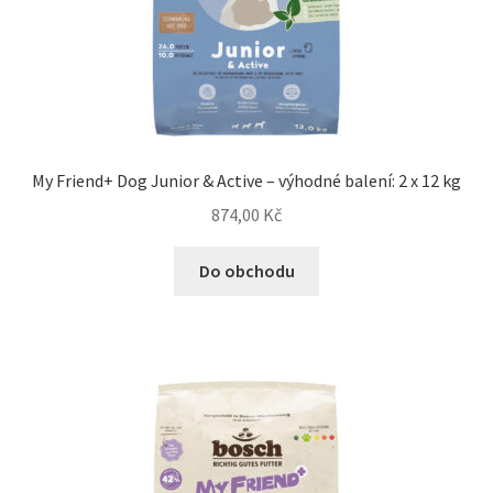
Veterinární dieta pro psy
Vodítka a obojky
Wolf of Wilderness
My Friend+ Dog Junior & Active – výhodné balení: 2 x 12 kg
874,00
Kč
Do obchodu