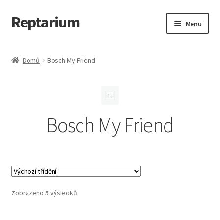
Reptarium
Přeskočit
Přejít
Menu
na
k
navigaci
obsahu
Úvodní stránka
webu
Domů
Bosch My Friend
Košík
Malá zvířata — Klece, krmivo, vybavení
Bosch My Friend
Můj účet
Obchod
Pokladna
Zobrazeno 5 výsledků
Vše pro kočky