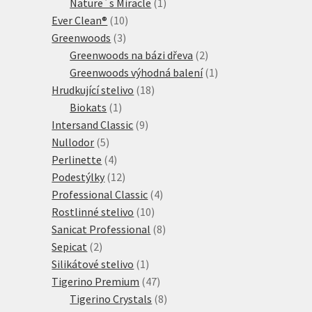
1
produkty
Nature´s Miracle
1
10
produkt
Ever Clean®
10
3
produktů
Greenwoods
3
produkty
2
Greenwoods na bázi dřeva
2
produkty
1
Greenwoods výhodná balení
1
18
produkt
Hrudkující stelivo
18
1
produktů
Biokats
1
produkt
9
Intersand Classic
9
5
produktů
Nullodor
5
produktů
4
Perlinette
4
produkty
12
Podestýlky
12
produktů
4
Professional Classic
4
10
produkty
Rostlinné stelivo
10
produktů
8
Sanicat Professional
8
2
produktů
Sepicat
2
produkty
1
Silikátové stelivo
1
produkt
47
Tigerino Premium
47
produktů
8
Tigerino Crystals
8