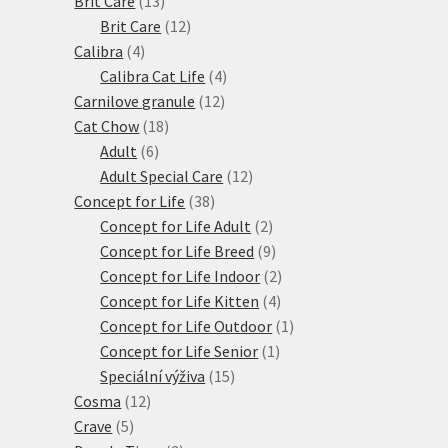
Brit Care
13
produktů
12
Brit Care
12
4
produktů
Calibra
4
produkty
4
Calibra Cat Life
4
12
produkty
Carnilove granule
12
18
produktů
Cat Chow
18
6
produktů
Adult
6
produktů
12
Adult Special Care
12
38
produktů
Concept for Life
38
produktů
2
Concept for Life Adult
2
produkty
9
Concept for Life Breed
9
produktů
2
Concept for Life Indoor
2
4
produkty
Concept for Life Kitten
4
produkty
1
Concept for Life Outdoor
1
1
produkt
Concept for Life Senior
1
15
produkt
Speciální výživa
15
12
produktů
Cosma
12
5
produktů
Crave
5