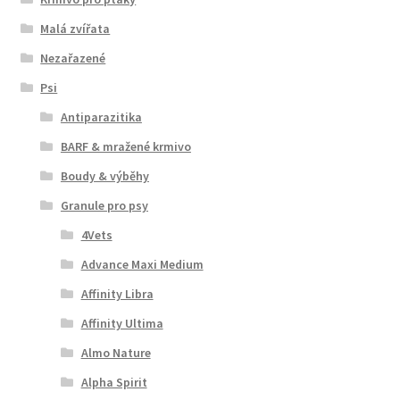
Malá zvířata
Nezařazené
Psi
Antiparazitika
BARF & mražené krmivo
Boudy & výběhy
Granule pro psy
4Vets
Advance Maxi Medium
Affinity Libra
Affinity Ultima
Almo Nature
Alpha Spirit