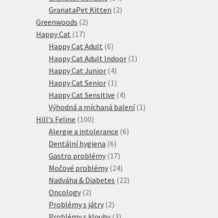
produktů
2
GranataPet Kitten
2
2
produkty
Greenwoods
2
17
produkty
Happy Cat
17
produktů
6
Happy Cat Adult
6
produktů
1
Happy Cat Adult Indoor
1
4
produkt
Happy Cat Junior
4
produkty
1
Happy Cat Senior
1
produkt
4
Happy Cat Sensitive
4
produkty
1
Výhodná a míchaná balení
1
100
produkt
Hill's Feline
100
produktů
6
Alergie a intolerance
6
6
produktů
Dentální hygiena
6
produktů
17
Gastro problémy
17
produktů
24
Močové problémy
24
produktů
22
Nadváha & Diabetes
22
2
produktů
Oncology
2
produkty
2
Problémy s játry
2
produkty
3
Problémy s klouby
3