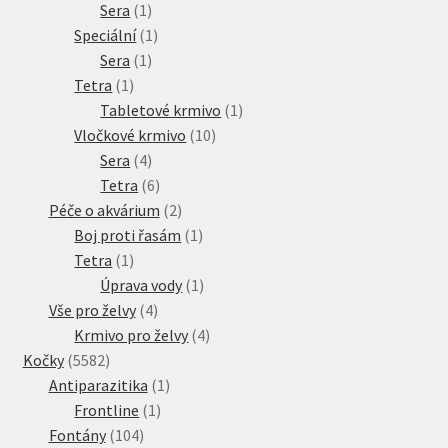
1
produkt
Sera
1
produkt
1
Speciální
1
1
produkt
Sera
1
1
produkt
Tetra
1
produkt
1
Tabletové krmivo
1
10
produkt
Vločkové krmivo
10
4
produktů
Sera
4
produkty
6
Tetra
6
produktů
2
Péče o akvárium
2
produkty
1
Boj proti řasám
1
1
produkt
Tetra
1
produkt
1
Úprava vody
1
4
produkt
Vše pro želvy
4
produkty
4
Krmivo pro želvy
4
5582
produkty
Kočky
5582
produktů
1
Antiparazitika
1
1
produkt
Frontline
1
104
produkt
Fontány
104