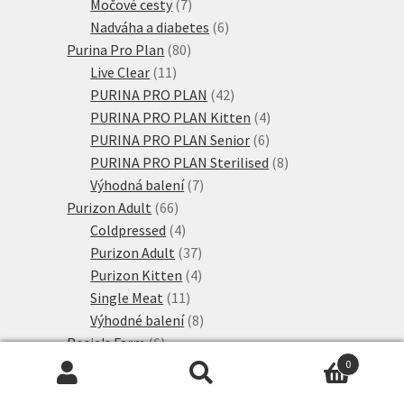
produkty
7
Močové cesty
7
produktů
6
Nadváha a diabetes
6
80
produktů
Purina Pro Plan
80
11
produktů
Live Clear
11
produktů
42
PURINA PRO PLAN
42
produktů
4
PURINA PRO PLAN Kitten
4
6
produkty
PURINA PRO PLAN Senior
6
produktů
8
PURINA PRO PLAN Sterilised
8
7
produktů
Výhodná balení
7
66
produktů
Purizon Adult
66
produktů
4
Coldpressed
4
produkty
37
Purizon Adult
37
produktů
4
Purizon Kitten
4
11
produkty
Single Meat
11
produktů
8
Výhodné balení
8
6
produktů
Rosie's Farm
6
6
produktů
Adult
6
0
Hledat:
Hledat
produktů
107
Royal Canin
107