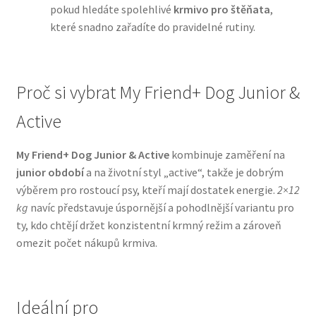
pokud hledáte spolehlivé
krmivo pro štěňata
,
které snadno zařadíte do pravidelné rutiny.
N&D Farmina pro psy — Italské holistic krmivo
Oblečky pro psy
Proč si vybrat My Friend+ Dog Junior &
Pamlsky pro psy
Active
Pelíšky pro psy
My Friend+ Dog Junior & Active
kombinuje zaměření na
junior období
a na životní styl „active“, takže je dobrým
Ortopedické pelíšky
výběrem pro rostoucí psy, kteří mají dostatek energie.
2×12
kg
navíc představuje úspornější a pohodlnější variantu pro
Přepravky pro psy
ty, kdo chtějí držet konzistentní krmný režim a zároveň
omezit počet nákupů krmiva.
Purizon pro psy — Vysoký obsah masa, bez obilovin
Royal Canin pro psy
Ideální pro