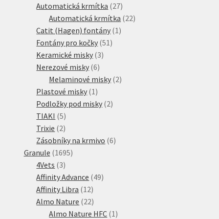
produktů
27
Automatická krmítka
27
produktů
22
Automatická krmítka
22
1
produktů
Catit (Hagen) fontány
1
51
produkt
Fontány pro kočky
51
3
produktů
Keramické misky
3
6
produkty
Nerezové misky
6
produktů
2
Melaminové misky
2
1
produkty
Plastové misky
1
produkt
2
Podložky pod misky
2
5
produkty
TIAKI
5
2
produktů
Trixie
2
produkty
6
Zásobníky na krmivo
6
1695
produktů
Granule
1695
3
produktů
4Vets
3
produkty
49
Affinity Advance
49
12
produktů
Affinity Libra
12
produktů
22
Almo Nature
22
produktů
1
Almo Nature HFC
1