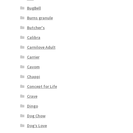
BugBell
Burns granule
Butcher's
Calibra
Carnilove Adult
Carrier
Cavom
Chappi
Concept for Life
Crave
Dingo
Dog Chow
Dog’s Love