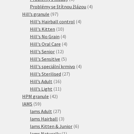
produkty
4
Problémy se štítnou žlázou
4
97
produkty
Hill’s granule
97
produktů
4
Hill's Hairball control
4
10
produkty
Hill's Kitten
10
produktů
4
Hill's No Grain
4
produkty
4
Hill's Oral Care
4
12
produkty
Hill's Senior
12
produktů
5
Hill's Sensitive
5
produktů
4
Hill's speciální krmivo
4
27
produkty
Hill's Sterilised
27
16
produktů
Hill’s Adult
16
produktů
11
Hill’s Light
11
42
produktů
HPM granule
42
59
produktů
IAMS
59
produktů
27
Iams Adult
27
produktů
3
Iams Hairball
3
produkty
6
Iams Kitten & Junior
6
1
produktů
Iams Naturally
1