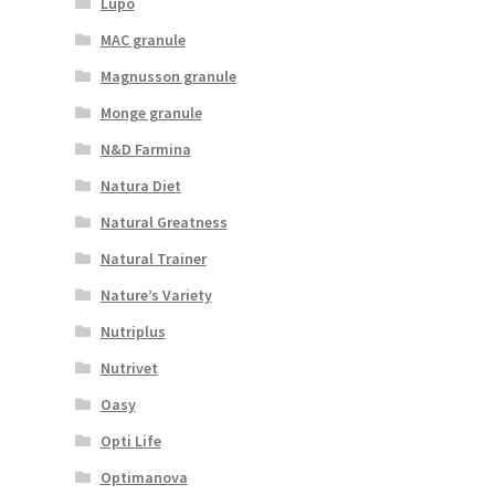
Lupo
MAC granule
Magnusson granule
Monge granule
N&D Farmina
Natura Diet
Natural Greatness
Natural Trainer
Nature’s Variety
Nutriplus
Nutrivet
Oasy
Opti Life
Optimanova