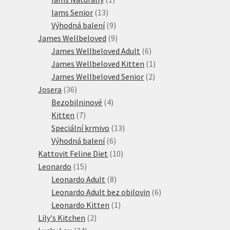
13
produkt
Iams Senior
13
produktů
9
Výhodná balení
9
produktů
9
James Wellbeloved
9
produktů
6
James Wellbeloved Adult
6
produktů
1
James Wellbeloved Kitten
1
2
produkt
James Wellbeloved Senior
2
36
produkty
Josera
36
produktů
4
Bezobilninové
4
7
produkty
Kitten
7
produktů
13
Speciální krmivo
13
6
produktů
Výhodná balení
6
produktů
10
Kattovit Feline Diet
10
15
produktů
Leonardo
15
produktů
8
Leonardo Adult
8
produktů
6
Leonardo Adult bez obilovin
6
1
produktů
Leonardo Kitten
1
2
produkt
Lily's Kitchen
2
34
produkty