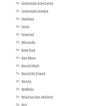
Animonda GranCarno
animonda Integra
Applaws
Arion
Arquivet
Belcando
Bewi Dog
Bon Menu
Bosch Adult
Bosch My Friend
Bozita
Brekkies
Briantos bez obilovin
Brit