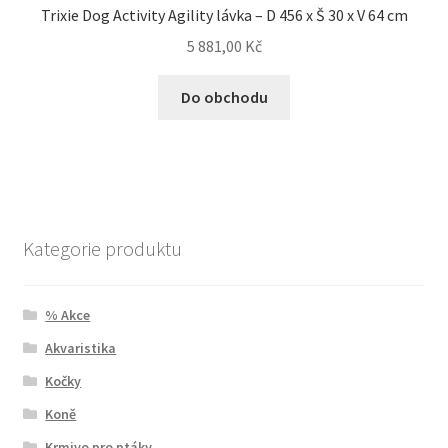
Trixie Dog Activity Agility lávka – D 456 x Š 30 x V 64 cm
5 881,00
Kč
Do obchodu
Kategorie produktu
% Akce
Akvaristika
Kočky
Koně
Krmivo pro ptáky