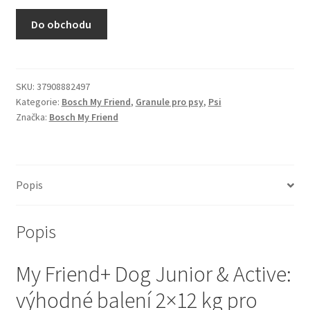
N&D Farmina pro kočky — Italské holistic krmivo
Do obchodu
Odpočívadla pro kočky
Pamlsky pro kočky
SKU:
37908882497
Kategorie:
Bosch My Friend
,
Granule pro psy
,
Psi
Značka:
Bosch My Friend
Purizon pro kočky
Royal Canin pro kočky
Popis
Škrabadla pro kočky
Popis
Veterinární dieta pro kočky
My Friend+ Dog Junior & Active:
Vše pro psy — Krmivo, doplňky, vybavení
výhodné balení 2×12 kg pro
Boudy a výběhy