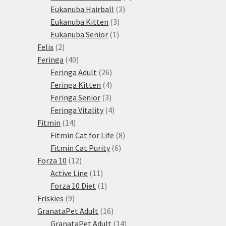
3
produktů
Eukanuba Hairball
3
3
produkty
Eukanuba Kitten
3
1
produkty
Eukanuba Senior
1
2
produkt
Felix
2
produkty
40
Feringa
40
produktů
26
Feringa Adult
26
produktů
4
Feringa Kitten
4
3
produkty
Feringa Senior
3
produkty
4
Feringa Vitality
4
14
produkty
Fitmin
14
produktů
8
Fitmin Cat for Life
8
6
produktů
Fitmin Cat Purity
6
12
produktů
Forza 10
12
produktů
11
Active Line
11
produktů
1
Forza 10 Diet
1
9
produkt
Friskies
9
produktů
16
GranataPet Adult
16
produktů
14
GranataPet Adult
14