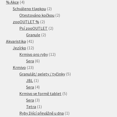
4
% Akce
4
produkty
2
Schváleno tlapkou
2
produkty
2
Otestováno kočkou
2
2
produkty
zooOUTLET %
2
produkty
2
Psí zooOUTLET
2
2
produkty
Granule
2
41
produkty
Akvaristika
41
produktů
12
Jezírko
12
produktů
12
Krmivo pro ryby
12
6
produktů
Sera
6
23
produktů
Krmivo
23
produktů
5
Granulát/ pelety / tyčinky
5
1
produktů
JBL
1
produkt
4
Sera
4
produkty
5
Krmivo ve formě tablet
5
3
produktů
Sera
3
produkty
1
Tetra
1
produkt
1
Ryby žijící převážně u dna
1