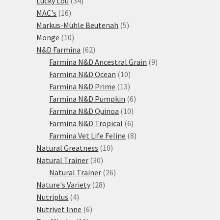
Lucky Lou
34
16
produktů
MAC's
16
produktů
5
Markus-Mühle Beutenah
5
10
produktů
Monge
10
produktů
62
N&D Farmina
62
produktů
9
Farmina N&D Ancestral Grain
9
10
produktů
Farmina N&D Ocean
10
13
produktů
Farmina N&D Prime
13
produktů
6
Farmina N&D Pumpkin
6
10
produktů
Farmina N&D Quinoa
10
produktů
6
Farmina N&D Tropical
6
produktů
8
Farmina Vet Life Feline
8
10
produktů
Natural Greatness
10
30
produktů
Natural Trainer
30
produktů
26
Natural Trainer
26
28
produktů
Nature's Variety
28
4
produktů
Nutriplus
4
produkty
6
Nutrivet Inne
6