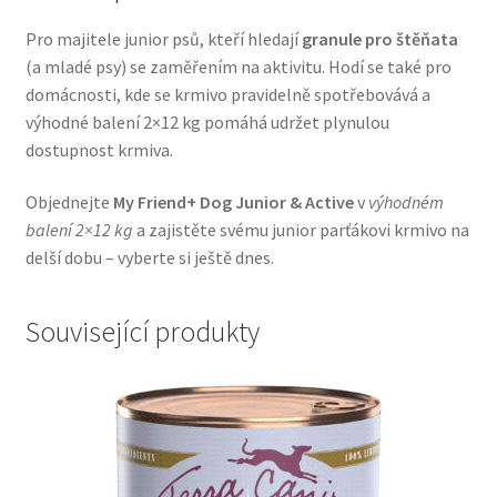
Veterinární dieta pro psy
Pro majitele junior psů, kteří hledají
granule pro štěňata
(a mladé psy) se zaměřením na aktivitu. Hodí se také pro
Vodítka a obojky
domácnosti, kde se krmivo pravidelně spotřebovává a
výhodné balení 2×12 kg pomáhá udržet plynulou
Wolf of Wilderness
dostupnost krmiva.
Objednejte
My Friend+ Dog Junior & Active
v
výhodném
balení 2×12 kg
a zajistěte svému junior parťákovi krmivo na
delší dobu – vyberte si ještě dnes.
Související produkty