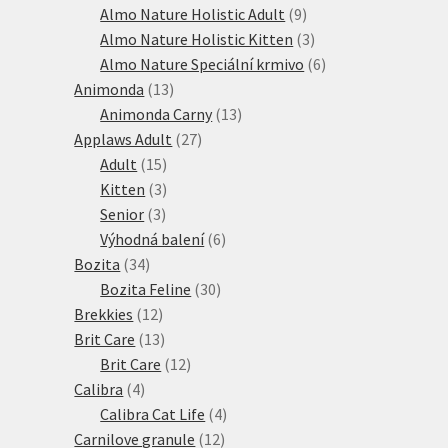
produkt
9
Almo Nature Holistic Adult
9
produktů
3
Almo Nature Holistic Kitten
3
produkty
6
Almo Nature Speciální krmivo
6
13
produktů
Animonda
13
produktů
13
Animonda Carny
13
27
produktů
Applaws Adult
27
15
produktů
Adult
15
produktů
3
Kitten
3
3
produkty
Senior
3
produkty
6
Výhodná balení
6
34
produktů
Bozita
34
produktů
30
Bozita Feline
30
12
produktů
Brekkies
12
produktů
13
Brit Care
13
produktů
12
Brit Care
12
4
produktů
Calibra
4
produkty
4
Calibra Cat Life
4
12
produkty
Carnilove granule
12