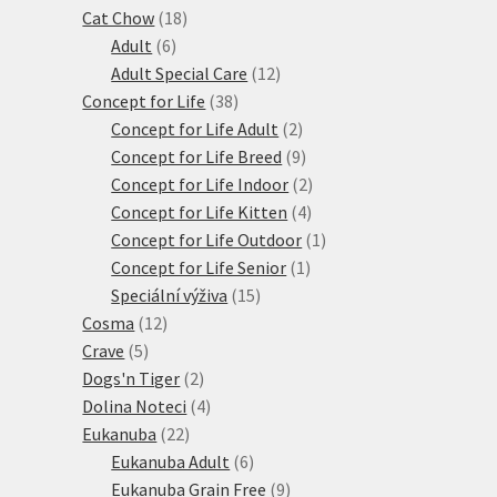
18
produktů
Cat Chow
18
6
produktů
Adult
6
produktů
12
Adult Special Care
12
38
produktů
Concept for Life
38
produktů
2
Concept for Life Adult
2
produkty
9
Concept for Life Breed
9
produktů
2
Concept for Life Indoor
2
4
produkty
Concept for Life Kitten
4
produkty
1
Concept for Life Outdoor
1
1
produkt
Concept for Life Senior
1
15
produkt
Speciální výživa
15
12
produktů
Cosma
12
5
produktů
Crave
5
produktů
2
Dogs'n Tiger
2
produkty
4
Dolina Noteci
4
22
produkty
Eukanuba
22
produktů
6
Eukanuba Adult
6
produktů
9
Eukanuba Grain Free
9