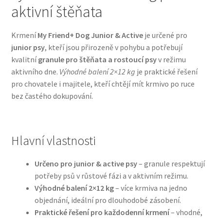
aktivní štěňata
Bozita pro psy — Švédské krmivo s nordickou kvalitou
Krmení
My Friend+ Dog Junior & Active
je určené pro
junior psy
, kteří jsou přirozeně v pohybu a potřebují
Brit pro psy
kvalitní
granule pro štěňata a rostoucí psy
v režimu
aktivního dne.
Výhodné balení 2×12 kg
je praktické řešení
Granule pro psy
pro chovatele i majitele, kteří chtějí mít krmivo po ruce
bez častého dokupování.
Natural Trainer pro psy — Italské krmivo s
přírodními složkami
Hlavní vlastnosti
Happy Dog — Německá kvalita a přirozené složení
Určeno pro junior & active psy
– granule respektují
Hill’s pro psy
potřeby psů v růstové fázi a v aktivním režimu.
Výhodné balení 2×12 kg
– více krmiva na jedno
Hračky pro psy
objednání, ideální pro dlouhodobé zásobení.
Praktické řešení pro každodenní krmení
– vhodné,
Konzervy a kapsičky pro psy