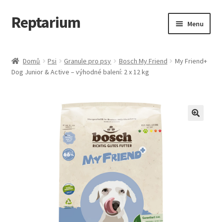
Reptarium
Přeskočit
Přejít
Menu
na
k
navigaci
obsahu
Úvodní stránka
webu
Domů
Psi
Granule pro psy
Bosch My Friend
My Friend+
Dog Junior & Active – výhodné balení: 2 x 12 kg
Košík
Malá zvířata — Klece, krmivo, vybavení
Můj účet
Obchod
Pokladna
Vše pro kočky