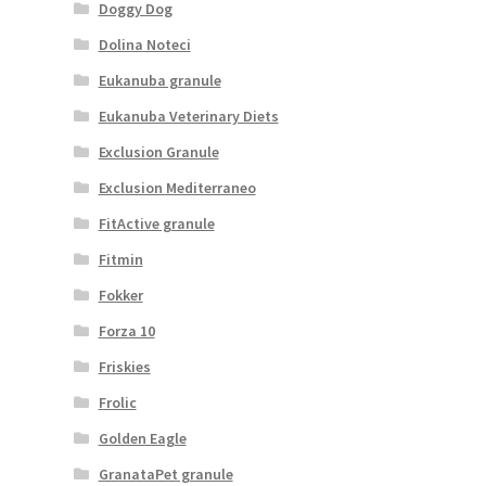
Doggy Dog
Dolina Noteci
Eukanuba granule
Eukanuba Veterinary Diets
Exclusion Granule
Exclusion Mediterraneo
FitActive granule
Fitmin
Fokker
Forza 10
Friskies
Frolic
Golden Eagle
GranataPet granule