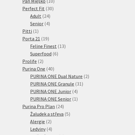
10
produktů
Pan Mięsko
10
30
produktů
Perfect Fit
30
24
produktů
Adult
24
4
produktů
Senior
4
1
produkty
Pitti
1
produkt
19
Porta 21
19
produktů
13
Feline Finest
13
6
produktů
Superfood
6
2
produktů
Prolife
2
produkty
40
Purina One
40
produktů
2
PURINA ONE Dual Nature
2
31
produkty
PURINA ONE Granule
31
4
produktů
PURINA ONE Junior
4
produkty
1
PURINA ONE Senior
1
24
produkt
Purina Pro Plan
24
produktů
5
Žaludek a střeva
5
2
produktů
Alergie
2
produkty
4
Ledviny
4