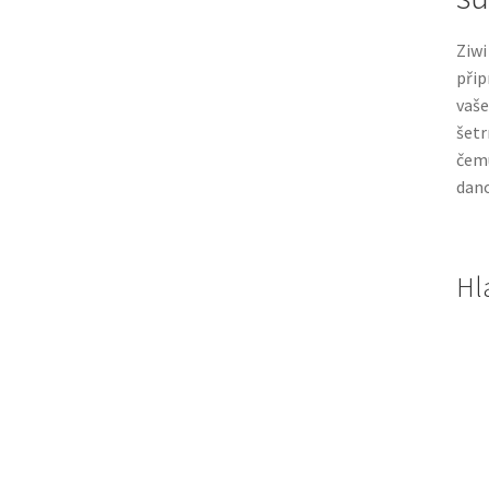
Ziwi
přip
vaše
šetr
čemu
dano
Hl