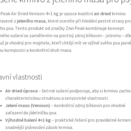
 Peak Air Dried Venison 4×1 kg je vysoce kvalitní
air dried
krmivo
ravené z
jeleního masa
, které oceníte při hledání pestré stravy pr
ho psa. Tento produkt od značky Ziwi Peak kombinuje koncept
ného sušení se zaměřením na poctivý zdroj bílkovin –
jeleninu
– dík
ž je vhodný pro majitele, kteří chtějí mít ve výživě svého psa jasn
u kompozici a konkrétní druh masa.
avní vlastnosti
Air dried úprava
– šetrné sušení podporuje, aby si krmivo zacho
charakteristickou strukturu a senzorické vlastnosti.
Jelení maso (Venison)
– konkrétní zdroj bílkovin pro vhodné
zařazení do jídelníčku psa.
Výhodné balení 4×1 kg
– praktické řešení pro pravidelné krmení
snadnější plánování zásob krmiva.