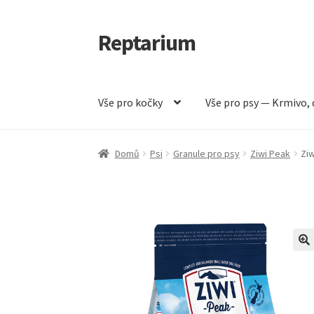
Reptarium
Přeskočit
Přejít
na
k
navigaci
obsahu
webu
Vše pro kočky
Vše pro psy — Krmivo, 
Úvodní stránka
Košík
Malá zvířata — Klece, k
Domů
Psi
Granule pro psy
Ziwi Peak
Ziw
Vše pro psy — Krmivo, doplňky, vybavení