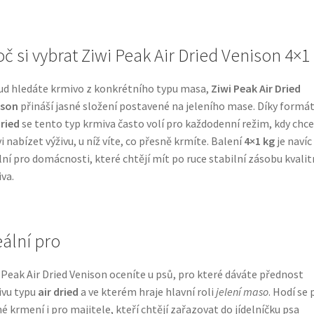
oč si vybrat Ziwi Peak Air Dried Venison 4×1
d hledáte krmivo z konkrétního typu masa,
Ziwi Peak Air Dried
ison
přináší jasné složení postavené na jeleního mase. Díky formá
dried
se tento typ krmiva často volí pro každodenní režim, kdy chc
i nabízet výživu, u níž víte, co přesně krmíte. Balení
4×1 kg
je navíc
lní pro domácnosti, které chtějí mít po ruce stabilní zásobu kvali
va.
eální pro
 Peak Air Dried Venison oceníte u psů, pro které dáváte přednost
ivu typu
air dried
a ve kterém hraje hlavní roli
jelení maso
. Hodí se 
é krmení i pro majitele, kteří chtějí zařazovat do jídelníčku psa