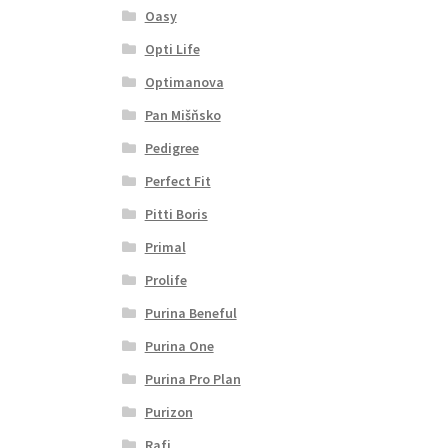
Oasy
Opti Life
Optimanova
Pan Mišňsko
Pedigree
Perfect Fit
Pitti Boris
Primal
Prolife
Purina Beneful
Purina One
Purina Pro Plan
Purizon
Rafi