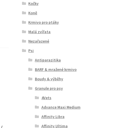
Kočky
Koně
Krmivo pro ptáky
Malá zvířata
Nezařazené
Psi
Antiparazitika
BARF & mražené krmivo
Boudy & výběhy
Granule pro psy
4Vets
Advance Maxi Medium
Affinity Libra
y
Affinity Ultima