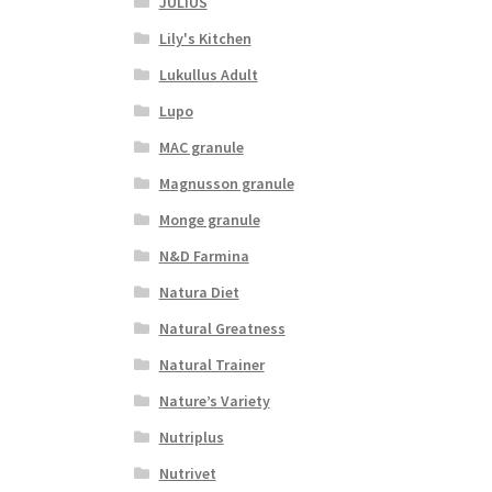
JULIUS
Lily's Kitchen
Lukullus Adult
Lupo
MAC granule
Magnusson granule
Monge granule
N&D Farmina
Natura Diet
Natural Greatness
Natural Trainer
Nature’s Variety
Nutriplus
Nutrivet