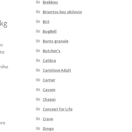
Brekkies
Briantos bez obilovin
 kg
Brit
BugBell
Burns granule
tu
Butcher's
ete
Calibra
tního
Carnilove Adult
Carrier
Cavom
Chappi
Concept for Life
Crave
pro
Dingo