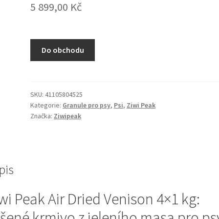
5 899,00
Kč
Do obchodu
SKU:
41105804525
Kategorie:
Granule pro psy
,
Psi
,
Ziwi Peak
Značka:
Ziwipeak
pis
wi Peak Air Dried Venison 4×1 kg:
šené krmivo z jeleního masa pro ps