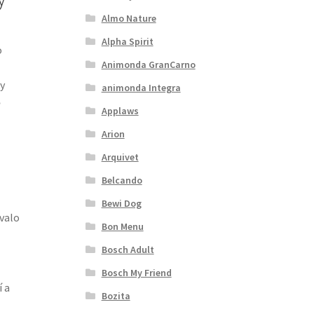
Almo Nature
Alpha Spirit
o
Animonda GranCarno
y
animonda Integra
ě
Applaws
Arion
Arquivet
Belcando
Bewi Dog
valo
Bon Menu
Bosch Adult
Bosch My Friend
 a
Bozita