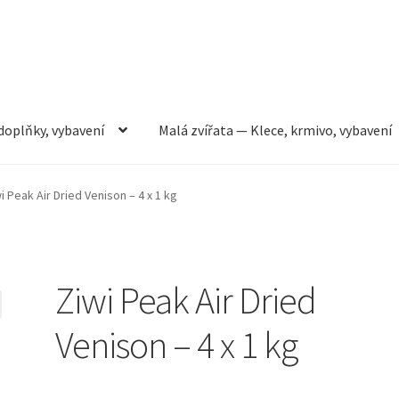
doplňky, vybavení
Malá zvířata — Klece, krmivo, vybavení
rmivo, vybavení
Můj účet
Obchod
Pokladna
Vše pro kočky
i Peak Air Dried Venison – 4 x 1 kg
Ziwi Peak Air Dried
Venison – 4 x 1 kg