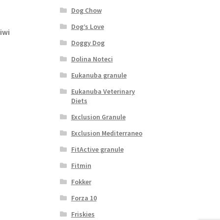
Dog Chow
Dog’s Love
iwi
Doggy Dog
Dolina Noteci
Eukanuba granule
Eukanuba Veterinary
Diets
Exclusion Granule
Exclusion Mediterraneo
FitActive granule
Fitmin
Fokker
Forza 10
Friskies