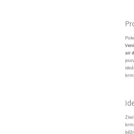
Pr
Poku
Ven
air 
psov
ideá
krmi
Id
Ziwi
krm
běžn