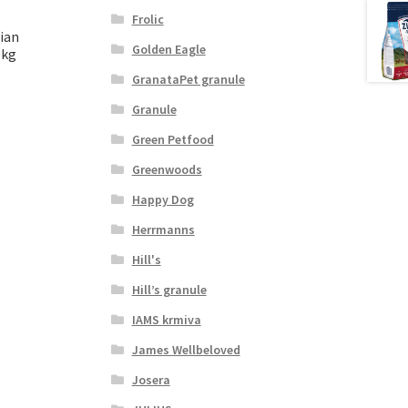
Frolic
ian
Golden Eagle
 kg
GranataPet granule
Granule
Green Petfood
Greenwoods
Happy Dog
Herrmanns
Hill's
Hill’s granule
IAMS krmiva
James Wellbeloved
Josera