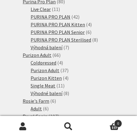
80
produktů
Purina Pro Plan
80
11
produktů
Live Clear
11
produktů
42
PURINA PRO PLAN
42
produktů
4
PURINA PRO PLAN Kitten
4
6
produkty
PURINA PRO PLAN Senior
6
produktů
8
PURINA PRO PLAN Sterilised
8
7
produktů
Výhodná balení
7
66
produktů
Purizon Adult
66
produktů
4
Coldpressed
4
produkty
37
Purizon Adult
37
produktů
4
Purizon Kitten
4
11
produkty
Single Meat
11
produktů
8
Výhodné balení
8
6
produktů
Rosie's Farm
6
6
produktů
Adult
6
produktů
107
Royal Canin
107
produktů
35
Royal Canin Breed
35
0
Hledat:
Hledat
18
produktů
Royal Canin Care
18