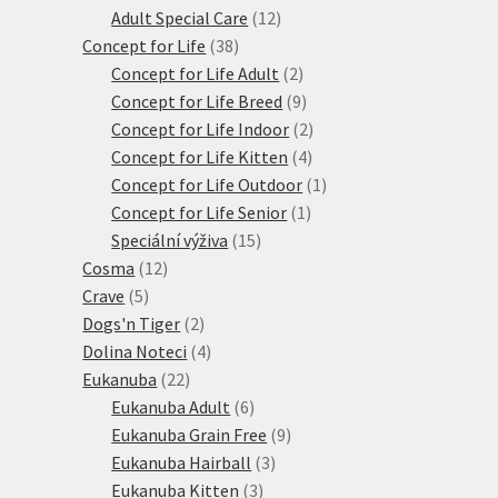
produktů
12
Adult Special Care
12
38
produktů
Concept for Life
38
produktů
2
Concept for Life Adult
2
produkty
9
Concept for Life Breed
9
produktů
2
Concept for Life Indoor
2
4
produkty
Concept for Life Kitten
4
produkty
1
Concept for Life Outdoor
1
1
produkt
Concept for Life Senior
1
15
produkt
Speciální výživa
15
12
produktů
Cosma
12
5
produktů
Crave
5
produktů
2
Dogs'n Tiger
2
produkty
4
Dolina Noteci
4
22
produkty
Eukanuba
22
produktů
6
Eukanuba Adult
6
produktů
9
Eukanuba Grain Free
9
3
produktů
Eukanuba Hairball
3
3
produkty
Eukanuba Kitten
3