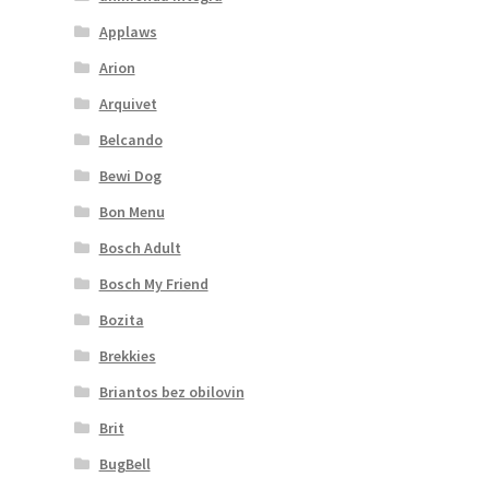
Applaws
Arion
Arquivet
Belcando
Bewi Dog
Bon Menu
Bosch Adult
Bosch My Friend
Bozita
Brekkies
Briantos bez obilovin
Brit
BugBell