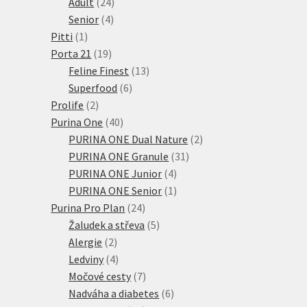
24
produktů
Adult
24
4
produktů
Senior
4
1
produkty
Pitti
1
produkt
19
Porta 21
19
produktů
13
Feline Finest
13
6
produktů
Superfood
6
2
produktů
Prolife
2
produkty
40
Purina One
40
produktů
2
PURINA ONE Dual Nature
2
31
produkty
PURINA ONE Granule
31
4
produktů
PURINA ONE Junior
4
produkty
1
PURINA ONE Senior
1
24
produkt
Purina Pro Plan
24
produktů
5
Žaludek a střeva
5
2
produktů
Alergie
2
produkty
4
Ledviny
4
produkty
7
Močové cesty
7
produktů
6
Nadváha a diabetes
6