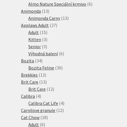
produkty
6
Almo Nature Speciální krmivo
6
13
produktů
Animonda
13
produktů
13
Animonda Carny
13
27
produktů
Applaws Adult
27
15
produktů
Adult
15
produktů
3
Kitten
3
3
produkty
Senior
3
produkty
6
Výhodná balení
6
34
produktů
Bozita
34
produktů
30
Bozita Feline
30
12
produktů
Brekkies
12
produktů
13
Brit Care
13
produktů
12
Brit Care
12
4
produktů
Calibra
4
produkty
4
Calibra Cat Life
4
12
produkty
Carnilove granule
12
18
produktů
Cat Chow
18
6
produktů
Adult
6