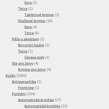
1
produkt
Sera
1
1
produkt
Tetra
1
produkt
1
Tabletové krmivo
1
10
produkt
Vločkové krmivo
10
4
produktů
Sera
4
produkty
6
Tetra
6
produktů
2
Péče o akvárium
2
produkty
1
Boj proti řasám
1
1
produkt
Tetra
1
produkt
1
Úprava vody
1
4
produkt
Vše pro želvy
4
produkty
4
Krmivo pro želvy
4
5582
produkty
Kočky
5582
produktů
1
Antiparazitika
1
1
produkt
Frontline
1
104
produkt
Fontány
104
produktů
27
Automatická krmítka
27
produktů
22
Automatická krmítka
22