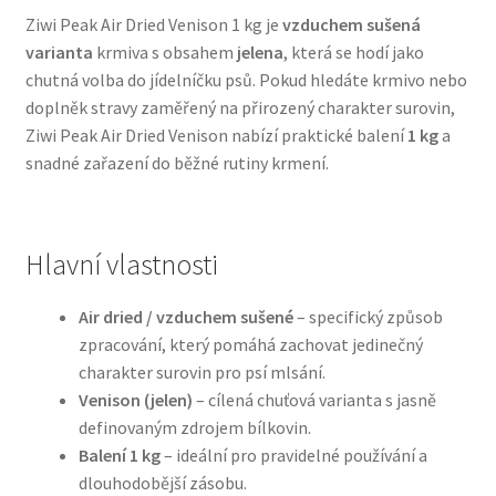
Ziwi Peak Air Dried Venison 1 kg je
vzduchem sušená
varianta
krmiva s obsahem
jelena
, která se hodí jako
Bozita pro psy — Švédské krmivo s nordickou kvalitou
chutná volba do jídelníčku psů. Pokud hledáte krmivo nebo
doplněk stravy zaměřený na přirozený charakter surovin,
Brit pro psy
Ziwi Peak Air Dried Venison nabízí praktické balení
1 kg
a
snadné zařazení do běžné rutiny krmení.
Granule pro psy
Natural Trainer pro psy — Italské krmivo s
přírodními složkami
Hlavní vlastnosti
Happy Dog — Německá kvalita a přirozené složení
Air dried / vzduchem sušené
– specifický způsob
zpracování, který pomáhá zachovat jedinečný
charakter surovin pro psí mlsání.
Hill’s pro psy
Venison (jelen)
– cílená chuťová varianta s jasně
definovaným zdrojem bílkovin.
Hračky pro psy
Balení 1 kg
– ideální pro pravidelné používání a
dlouhodobější zásobu.
Konzervy a kapsičky pro psy