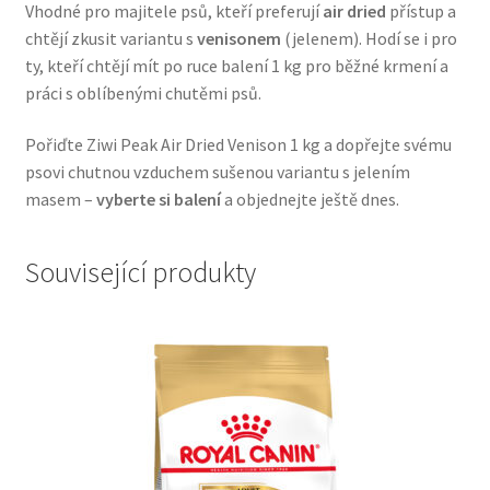
Vhodné pro majitele psů, kteří preferují
air dried
přístup a
Veterinární dieta pro psy
chtějí zkusit variantu s
venisonem
(jelenem). Hodí se i pro
ty, kteří chtějí mít po ruce balení 1 kg pro běžné krmení a
Vodítka a obojky
práci s oblíbenými chutěmi psů.
Wolf of Wilderness
Pořiďte Ziwi Peak Air Dried Venison 1 kg a dopřejte svému
psovi chutnou vzduchem sušenou variantu s jelením
masem –
vyberte si balení
a objednejte ještě dnes.
Související produkty