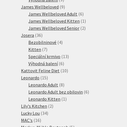
produktů
9
James Wellbeloved
9
produktů
6
James Wellbeloved Adult
6
produktů
1
James Wellbeloved Kitten
1
2
produkt
James Wellbeloved Senior
2
36
produkty
Josera
36
produktů
4
Bezobilninové
4
7
produkty
Kitten
7
produktů
13
Speciální krmivo
13
6
produktů
Výhodná balení
6
produktů
10
Kattovit Feline Diet
10
15
produktů
Leonardo
15
produktů
8
Leonardo Adult
8
produktů
6
Leonardo Adult bez obilovin
6
1
produktů
Leonardo Kitten
1
2
produkt
Lily's Kitchen
2
34
produkty
Lucky Lou
34
16
produktů
MAC's
16
produktů
5