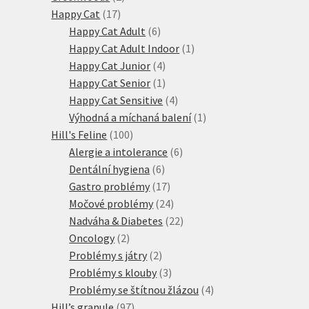
17
produkty
Happy Cat
17
produktů
6
Happy Cat Adult
6
produktů
1
Happy Cat Adult Indoor
1
4
produkt
Happy Cat Junior
4
produkty
1
Happy Cat Senior
1
produkt
4
Happy Cat Sensitive
4
produkty
1
Výhodná a míchaná balení
1
100
produkt
Hill's Feline
100
produktů
6
Alergie a intolerance
6
6
produktů
Dentální hygiena
6
produktů
17
Gastro problémy
17
produktů
24
Močové problémy
24
produktů
22
Nadváha & Diabetes
22
2
produktů
Oncology
2
produkty
2
Problémy s játry
2
produkty
3
Problémy s klouby
3
produkty
4
Problémy se štítnou žlázou
4
97
produkty
Hill’s granule
97