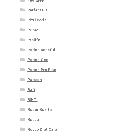
Perfect Fit
Pitti Boris
Primal
Prolife
Purina Beneful
Purina One
Purina Pro Plan
Purizon
Rafi
RINTI
Robur Bozita
Rocco
Rocco Diet Care