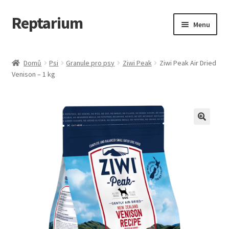
Reptarium
Přeskočit
Přejít
Menu
na
k
navigaci
obsahu
Úvodní stránka
webu
Domů
Psi
Granule pro psy
Ziwi Peak
Ziwi Peak Air Dried
Venison – 1 kg
Košík
Malá zvířata — Klece, krmivo, vybavení
Můj účet
Obchod
Pokladna
Vše pro kočky