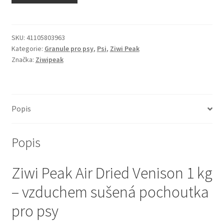
N&D Farmina pro kočky — Italské holistic krmivo
Odpočívadla pro kočky
SKU:
41105803963
Kategorie:
Granule pro psy
,
Psi
,
Ziwi Peak
Značka:
Ziwipeak
Pamlsky pro kočky
Purizon pro kočky
Popis
Royal Canin pro kočky
Popis
Škrabadla pro kočky
Ziwi Peak Air Dried Venison 1 kg
Veterinární dieta pro kočky
– vzduchem sušená pochoutka
Vše pro psy — Krmivo, doplňky, vybavení
pro psy
Boudy a výběhy