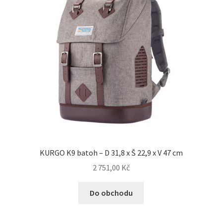
KURGO K9 batoh – D 31,8 x Š 22,9 x V 47 cm
2 751,00
Kč
Do obchodu