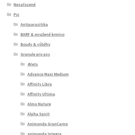
Nezařazené
Psi
Antiparazitika
BARF & mražené krmivo
Boudy & výběhy
Granule pro psy
4Vets
Advance Maxi Medium
Affinity Libra
Affinity Ultima
Almo Nature
Alpha Spirit
Animonda GranCarno
animonda Integra