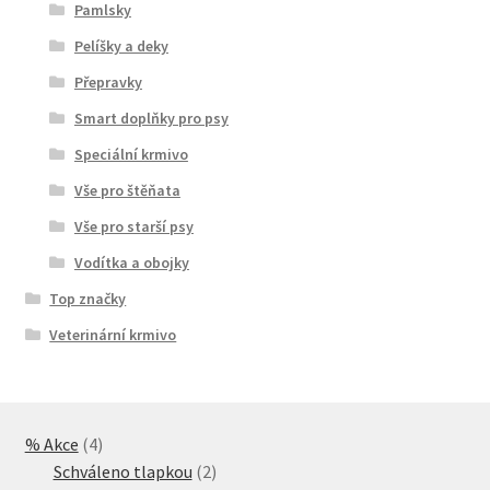
Pamlsky
Pelíšky a deky
Přepravky
Smart doplňky pro psy
Speciální krmivo
Vše pro štěňata
Vše pro starší psy
Vodítka a obojky
Top značky
Veterinární krmivo
4
% Akce
4
produkty
2
Schváleno tlapkou
2