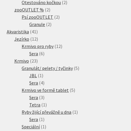
produkty
2
Otestováno kočkou
2
2
produkty
zooOUTLET %
2
produkty
2
Psí zooOUTLET
2
2
produkty
Granule
2
41
produkty
Akvaristika
41
produktů
12
Jezírko
12
produktů
12
Krmivo pro ryby
12
6
produktů
Sera
6
23
produktů
Krmivo
23
produktů
5
Granulát/ pelety / tyčinky
5
1
produktů
JBL
1
produkt
4
Sera
4
produkty
5
Krmivo ve formě tablet
5
3
produktů
Sera
3
produkty
1
Tetra
1
produkt
1
Ryby žijící převážně u dna
1
1
produkt
Sera
1
produkt
1
Speciální
1