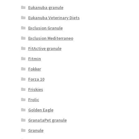
Eukanuba granule
Eukanuba Veterinary Diets
Exclusion Granule
Exclusion Mediterraneo
FitActive granule
Fitmin
Fokker
Forza 10
Friskies
Frolic
Golden Eagle
GranataPet granule
Granule