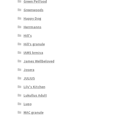
Green Petfood
Greenwoods
Happy Dog
Herrmanns
Hill's
Hill’s granule
IAMS krmiva
James Wellbeloved
Josera
JULIUS
Lily's Kitchen
Lukullus Adult
Lupo
MAC granule