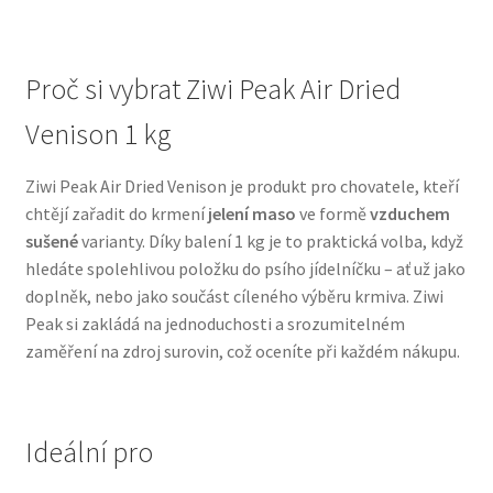
N&D Farmina pro psy — Italské holistic krmivo
Proč si vybrat Ziwi Peak Air Dried
Oblečky pro psy
Venison 1 kg
Pamlsky pro psy
Ziwi Peak Air Dried Venison je produkt pro chovatele, kteří
chtějí zařadit do krmení
jelení maso
ve formě
vzduchem
Pelíšky pro psy
sušené
varianty. Díky balení 1 kg je to praktická volba, když
hledáte spolehlivou položku do psího jídelníčku – ať už jako
Ortopedické pelíšky
doplněk, nebo jako součást cíleného výběru krmiva. Ziwi
Peak si zakládá na jednoduchosti a srozumitelném
Přepravky pro psy
zaměření na zdroj surovin, což oceníte při každém nákupu.
Purizon pro psy — Vysoký obsah masa, bez obilovin
Ideální pro
Royal Canin pro psy