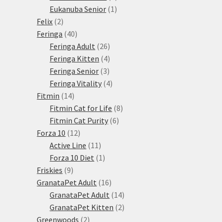
1
produkty
Eukanuba Senior
1
2
produkt
Felix
2
produkty
40
Feringa
40
produktů
26
Feringa Adult
26
produktů
4
Feringa Kitten
4
3
produkty
Feringa Senior
3
produkty
4
Feringa Vitality
4
14
produkty
Fitmin
14
produktů
8
Fitmin Cat for Life
8
6
produktů
Fitmin Cat Purity
6
12
produktů
Forza 10
12
produktů
11
Active Line
11
produktů
1
Forza 10 Diet
1
9
produkt
Friskies
9
produktů
16
GranataPet Adult
16
produktů
14
GranataPet Adult
14
produktů
2
GranataPet Kitten
2
2
produkty
Greenwoods
2