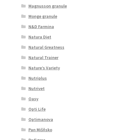
Magnusson granule
Monge granule
N&D Farmina
Natura Diet
Natural Greatness
Natural Trainer
Nature’s Variety
Nutriplus
Nutrivet
Oasy
Opti Life
Optimanova
Pan Mišňsko
Pedigree