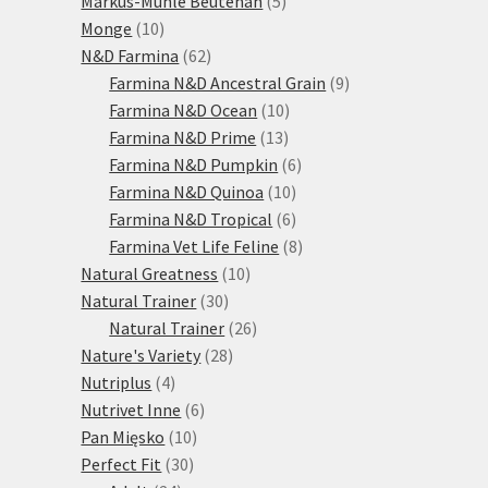
Markus-Mühle Beutenah
5
10
produktů
Monge
10
produktů
62
N&D Farmina
62
produktů
9
Farmina N&D Ancestral Grain
9
10
produktů
Farmina N&D Ocean
10
13
produktů
Farmina N&D Prime
13
produktů
6
Farmina N&D Pumpkin
6
10
produktů
Farmina N&D Quinoa
10
produktů
6
Farmina N&D Tropical
6
produktů
8
Farmina Vet Life Feline
8
10
produktů
Natural Greatness
10
30
produktů
Natural Trainer
30
produktů
26
Natural Trainer
26
28
produktů
Nature's Variety
28
4
produktů
Nutriplus
4
produkty
6
Nutrivet Inne
6
10
produktů
Pan Mięsko
10
30
produktů
Perfect Fit
30