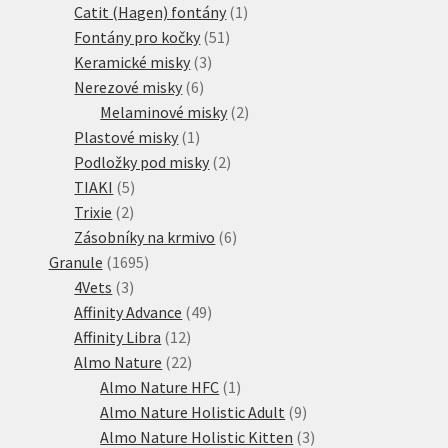
1
produktů
Catit (Hagen) fontány
1
51
produkt
Fontány pro kočky
51
3
produktů
Keramické misky
3
6
produkty
Nerezové misky
6
produktů
2
Melaminové misky
2
1
produkty
Plastové misky
1
produkt
2
Podložky pod misky
2
5
produkty
TIAKI
5
2
produktů
Trixie
2
produkty
6
Zásobníky na krmivo
6
1695
produktů
Granule
1695
3
produktů
4Vets
3
produkty
49
Affinity Advance
49
12
produktů
Affinity Libra
12
produktů
22
Almo Nature
22
produktů
1
Almo Nature HFC
1
produkt
9
Almo Nature Holistic Adult
9
produktů
3
Almo Nature Holistic Kitten
3