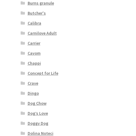
Burns granule
Butcher's
Calibra
Carnilove Adult
Carrier
Cavom
Chappi
Concept for Life
Crave
Dingo
Dog Chow
Dog’s Love
Doggy Dog
Dolina Noteci