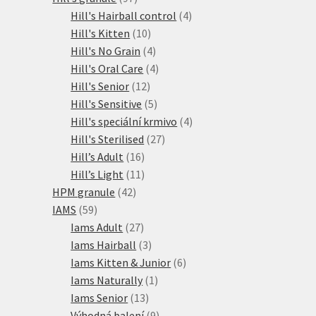
produktů
4
Hill's Hairball control
4
10
produkty
Hill's Kitten
10
produktů
4
Hill's No Grain
4
produkty
4
Hill's Oral Care
4
12
produkty
Hill's Senior
12
produktů
5
Hill's Sensitive
5
produktů
4
Hill's speciální krmivo
4
27
produkty
Hill's Sterilised
27
16
produktů
Hill’s Adult
16
produktů
11
Hill’s Light
11
42
produktů
HPM granule
42
59
produktů
IAMS
59
produktů
27
Iams Adult
27
produktů
3
Iams Hairball
3
produkty
6
Iams Kitten & Junior
6
1
produktů
Iams Naturally
1
13
produkt
Iams Senior
13
produktů
9
Výhodná balení
9