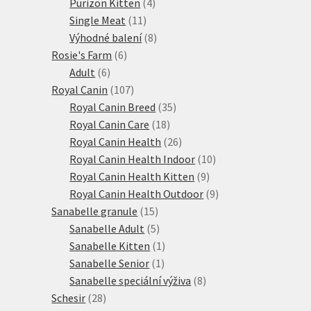
produktů
4
Purizon Kitten
4
11
produkty
Single Meat
11
produktů
8
Výhodné balení
8
6
produktů
Rosie's Farm
6
6
produktů
Adult
6
produktů
107
Royal Canin
107
produktů
35
Royal Canin Breed
35
18
produktů
Royal Canin Care
18
produktů
26
Royal Canin Health
26
produktů
10
Royal Canin Health Indoor
10
9
produktů
Royal Canin Health Kitten
9
produktů
9
Royal Canin Health Outdoor
9
15
produktů
Sanabelle granule
15
produktů
5
Sanabelle Adult
5
produktů
1
Sanabelle Kitten
1
1
produkt
Sanabelle Senior
1
produkt
8
Sanabelle speciální výživa
8
28
produktů
Schesir
28