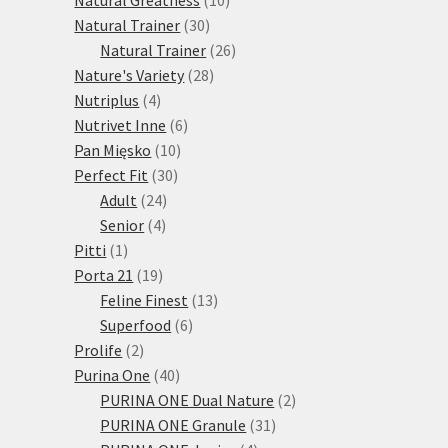
30
produktů
Natural Trainer
30
produktů
26
Natural Trainer
26
28
produktů
Nature's Variety
28
4
produktů
Nutriplus
4
produkty
6
Nutrivet Inne
6
10
produktů
Pan Mięsko
10
30
produktů
Perfect Fit
30
24
produktů
Adult
24
4
produktů
Senior
4
1
produkty
Pitti
1
produkt
19
Porta 21
19
produktů
13
Feline Finest
13
6
produktů
Superfood
6
2
produktů
Prolife
2
produkty
40
Purina One
40
produktů
2
PURINA ONE Dual Nature
2
31
produkty
PURINA ONE Granule
31