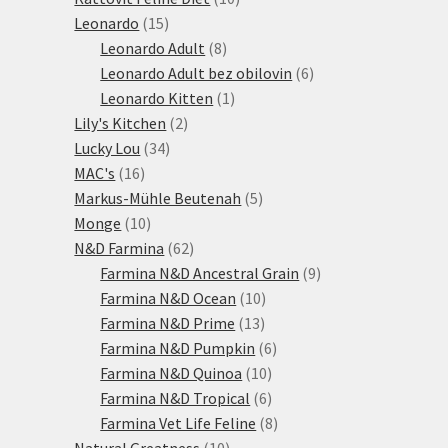
15
produktů
Leonardo
15
produktů
8
Leonardo Adult
8
produktů
6
Leonardo Adult bez obilovin
6
1
produktů
Leonardo Kitten
1
2
produkt
Lily's Kitchen
2
34
produkty
Lucky Lou
34
16
produktů
MAC's
16
produktů
5
Markus-Mühle Beutenah
5
10
produktů
Monge
10
produktů
62
N&D Farmina
62
produktů
9
Farmina N&D Ancestral Grain
9
10
produktů
Farmina N&D Ocean
10
13
produktů
Farmina N&D Prime
13
produktů
6
Farmina N&D Pumpkin
6
10
produktů
Farmina N&D Quinoa
10
produktů
6
Farmina N&D Tropical
6
produktů
8
Farmina Vet Life Feline
8
10
produktů
Natural Greatness
10