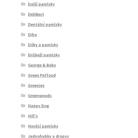
Další pamlsky
DeliBest
Dentální pamlsky
Dibo
Dóky a pamlsky
Drůbeží pamlsky
George & Bobs
Green Petfood
Greenies
Greenwoods
Happy Dog
Hill's
Hovězí pamlsky
Jednohubky a dropsy