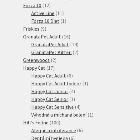
12
produktů
Forza 10
12
produktů
11
Active Line
11
produktů
1
Forza 10 Diet
1
9
produkt
Friskies
9
produktů
16
GranataPet Adult
16
produktů
14
GranataPet Adult
14
produktů
2
GranataPet Kitten
2
2
produkty
Greenwoods
2
17
produkty
Happy Cat
17
produktů
6
Happy Cat Adult
6
produktů
1
Happy Cat Adult Indoor
1
4
produkt
Happy Cat Junior
4
produkty
1
Happy Cat Senior
1
produkt
4
Happy Cat Sensitive
4
produkty
1
Výhodná a míchaná balení
1
100
produkt
Hill's Feline
100
produktů
6
Alergie a intolerance
6
6
produktů
Dentální hygiena
6