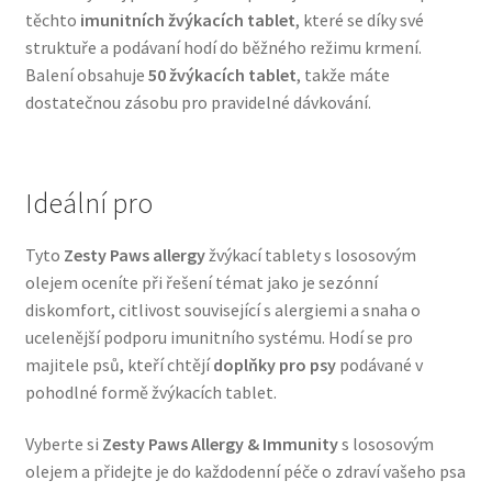
těchto
imunitních žvýkacích tablet
, které se díky své
Veterinární dieta pro psy
struktuře a podávaní hodí do běžného režimu krmení.
Balení obsahuje
50 žvýkacích tablet
, takže máte
Vodítka a obojky
dostatečnou zásobu pro pravidelné dávkování.
Wolf of Wilderness
Ideální pro
Tyto
Zesty Paws allergy
žvýkací tablety s lososovým
olejem oceníte při řešení témat jako je sezónní
diskomfort, citlivost související s alergiemi a snaha o
ucelenější podporu imunitního systému. Hodí se pro
majitele psů, kteří chtějí
doplňky pro psy
podávané v
pohodlné formě žvýkacích tablet.
Vyberte si
Zesty Paws Allergy & Immunity
s lososovým
olejem a přidejte je do každodenní péče o zdraví vašeho psa