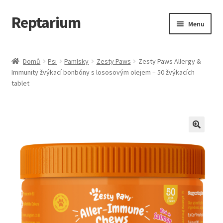
Reptarium
Přeskočit
Přejít
Menu
na
k
navigaci
obsahu
Úvodní stránka
webu
Domů
Psi
Pamlsky
Zesty Paws
Zesty Paws Allergy &
Immunity žvýkací bonbóny s lososovým olejem – 50 žvýkacích
Košík
tablet
Malá zvířata — Klece, krmivo, vybavení
Můj účet
Obchod
Pokladna
Vše pro kočky