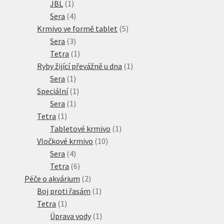
1
produktů
JBL
1
produkt
4
Sera
4
produkty
5
Krmivo ve formě tablet
5
3
produktů
Sera
3
produkty
1
Tetra
1
produkt
1
Ryby žijící převážně u dna
1
1
produkt
Sera
1
produkt
1
Speciální
1
1
produkt
Sera
1
1
produkt
Tetra
1
produkt
1
Tabletové krmivo
1
10
produkt
Vločkové krmivo
10
4
produktů
Sera
4
produkty
6
Tetra
6
produktů
2
Péče o akvárium
2
produkty
1
Boj proti řasám
1
1
produkt
Tetra
1
produkt
1
Úprava vody
1