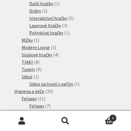
1
produkty
Další hračky
1
2
produkt
Dráhy
2
produkty
5
Interaktivní hračky
5
3
produktů
Laserové hračky
3
produkty
1
Pohyblivé hračky
1
1
produkt
Míčky
1
produkt
3
Modern Living
3
produkty
4
Sisalové hračky
4
8
produkty
TIAKI
8
produktů
9
Tunely
9
1
produktů
Udice
1
produkt
1
Udice na hraní s peřím
1
20
produkt
Hygiena a péče
20
11
produktů
Feliway
11
produktů
7
Feliway
7
produktů
1
Kartáče & hřebeny
1
0
1
produkt
kooa
1
Hledat:
Hledat
produkt
7
Péče o srst & tělo
7