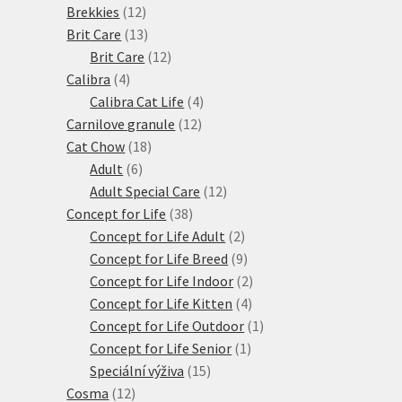
12
produktů
Brekkies
12
produktů
13
Brit Care
13
produktů
12
Brit Care
12
4
produktů
Calibra
4
produkty
4
Calibra Cat Life
4
12
produkty
Carnilove granule
12
18
produktů
Cat Chow
18
6
produktů
Adult
6
produktů
12
Adult Special Care
12
38
produktů
Concept for Life
38
produktů
2
Concept for Life Adult
2
produkty
9
Concept for Life Breed
9
produktů
2
Concept for Life Indoor
2
4
produkty
Concept for Life Kitten
4
produkty
1
Concept for Life Outdoor
1
1
produkt
Concept for Life Senior
1
15
produkt
Speciální výživa
15
12
produktů
Cosma
12