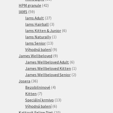
42
produktů
HPM granule
42
59
produktů
IAMS
59
produktů
27
Iams Adult
27
produktů
3
Iams Hairball
3
produkty
6
Iams Kitten & Junior
6
1
produktů
Iams Naturally
1
13
produkt
Iams Senior
13
produktů
9
Výhodná balení
9
produktů
9
James Wellbeloved
9
produktů
6
James Wellbeloved Adult
6
produktů
1
James Wellbeloved Kitten
1
2
produkt
James Wellbeloved Senior
2
36
produkty
Josera
36
produktů
4
Bezobilninové
4
7
produkty
Kitten
7
produktů
13
Speciální krmivo
13
6
produktů
Výhodná balení
6
produktů
10
Kattovit Feline Diet
10