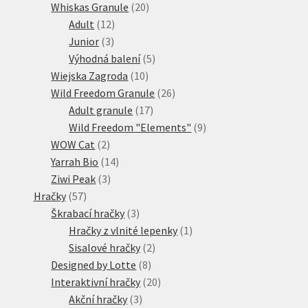
20
produktů
Whiskas Granule
20
12
produktů
Adult
12
3
produktů
Junior
3
produkty
5
Výhodná balení
5
10
produktů
Wiejska Zagroda
10
produktů
26
Wild Freedom Granule
26
17
produktů
Adult granule
17
produktů
9
Wild Freedom "Elements"
9
2
produktů
WOW Cat
2
produkty
14
Yarrah Bio
14
3
produktů
Ziwi Peak
3
57
produkty
Hračky
57
produktů
3
Škrabací hračky
3
produkty
1
Hračky z vlnité lepenky
1
2
produkt
Sisalové hračky
2
8
produkty
Designed by Lotte
8
produktů
20
Interaktivní hračky
20
3
produktů
Akční hračky
3