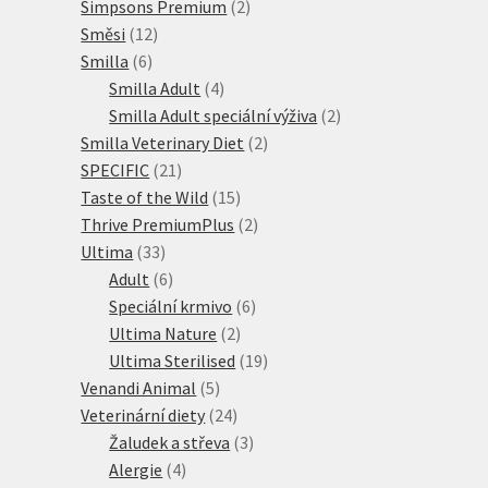
produktů
2
Simpsons Premium
2
12
produkty
Směsi
12
6
produktů
Smilla
6
produktů
4
Smilla Adult
4
produkty
2
Smilla Adult speciální výživa
2
2
produkty
Smilla Veterinary Diet
2
21
produkty
SPECIFIC
21
produktů
15
Taste of the Wild
15
produktů
2
Thrive PremiumPlus
2
33
produkty
Ultima
33
produktů
6
Adult
6
produktů
6
Speciální krmivo
6
2
produktů
Ultima Nature
2
produkty
19
Ultima Sterilised
19
5
produktů
Venandi Animal
5
produktů
24
Veterinární diety
24
produktů
3
Žaludek a střeva
3
4
produkty
Alergie
4