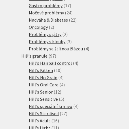
produktů
17
Gastro problémy
17
produktů
24
Močové problémy
24
produktů
22
Nadváha & Diabetes
22
2
produktů
Oncology
2
produkty
2
Problémy s játry
2
produkty
3
Problémy s klouby
3
produkty
4
Problémy se štítnou žlázou
4
97
produkty
Hill’s granule
97
produktů
4
Hill's Hairball control
4
10
produkty
Hill's Kitten
10
produktů
4
Hill's No Grain
4
produkty
4
Hill's Oral Care
4
12
produkty
Hill's Senior
12
produktů
5
Hill's Sensitive
5
produktů
4
Hill's speciální krmivo
4
27
produkty
Hill's Sterilised
27
16
produktů
Hill’s Adult
16
produktů
11
Hill’s Light
11