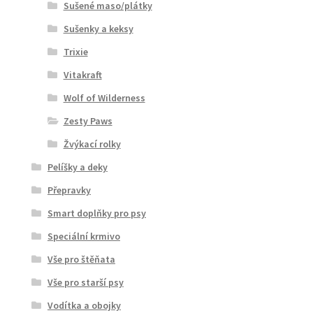
Sušené maso/plátky
Sušenky a keksy
Trixie
Vitakraft
Wolf of Wilderness
Zesty Paws
Žvýkací rolky
Pelíšky a deky
Přepravky
Smart doplňky pro psy
Speciální krmivo
Vše pro štěňata
Vše pro starší psy
Vodítka a obojky