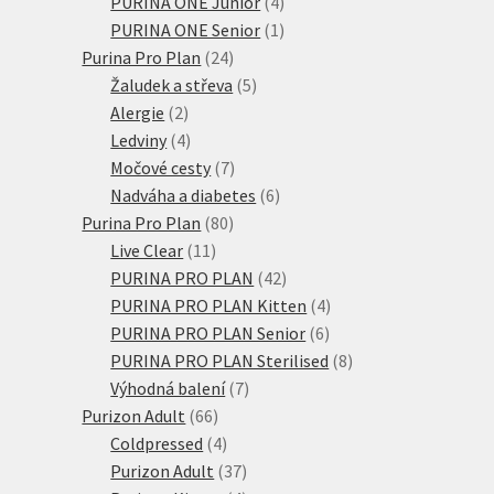
4
produktů
PURINA ONE Junior
4
produkty
1
PURINA ONE Senior
1
24
produkt
Purina Pro Plan
24
produktů
5
Žaludek a střeva
5
2
produktů
Alergie
2
produkty
4
Ledviny
4
produkty
7
Močové cesty
7
produktů
6
Nadváha a diabetes
6
80
produktů
Purina Pro Plan
80
11
produktů
Live Clear
11
produktů
42
PURINA PRO PLAN
42
produktů
4
PURINA PRO PLAN Kitten
4
6
produkty
PURINA PRO PLAN Senior
6
produktů
8
PURINA PRO PLAN Sterilised
8
7
produktů
Výhodná balení
7
66
produktů
Purizon Adult
66
produktů
4
Coldpressed
4
produkty
37
Purizon Adult
37