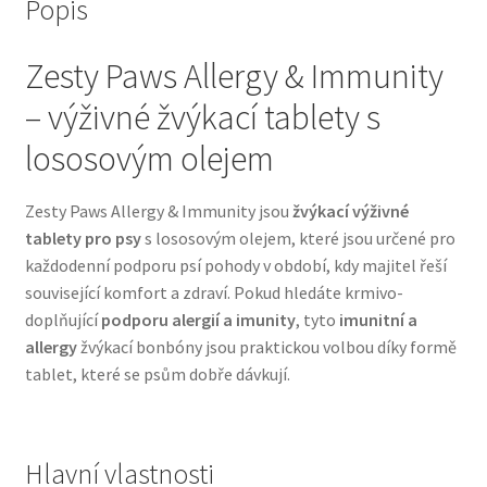
Popis
Bozita pro psy — Švédské krmivo s nordickou kvalitou
Zesty Paws Allergy & Immunity
– výživné žvýkací tablety s
Brit pro psy
lososovým olejem
Granule pro psy
Zesty Paws Allergy & Immunity jsou
žvýkací výživné
Natural Trainer pro psy — Italské krmivo s
tablety pro psy
s lososovým olejem, které jsou určené pro
přírodními složkami
každodenní podporu psí pohody v období, kdy majitel řeší
související komfort a zdraví. Pokud hledáte krmivo-
Happy Dog — Německá kvalita a přirozené složení
doplňující
podporu alergií a imunity
, tyto
imunitní a
allergy
žvýkací bonbóny jsou praktickou volbou díky formě
Hill’s pro psy
tablet, které se psům dobře dávkují.
Hračky pro psy
Hlavní vlastnosti
Konzervy a kapsičky pro psy