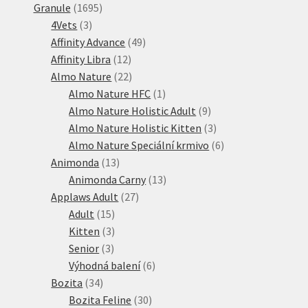
1695
produktů
Granule
1695
3
produktů
4Vets
3
produkty
49
Affinity Advance
49
12
produktů
Affinity Libra
12
produktů
22
Almo Nature
22
produktů
1
Almo Nature HFC
1
produkt
9
Almo Nature Holistic Adult
9
produktů
3
Almo Nature Holistic Kitten
3
produkty
6
Almo Nature Speciální krmivo
6
13
produktů
Animonda
13
produktů
13
Animonda Carny
13
27
produktů
Applaws Adult
27
15
produktů
Adult
15
produktů
3
Kitten
3
3
produkty
Senior
3
produkty
6
Výhodná balení
6
34
produktů
Bozita
34
produktů
30
Bozita Feline
30