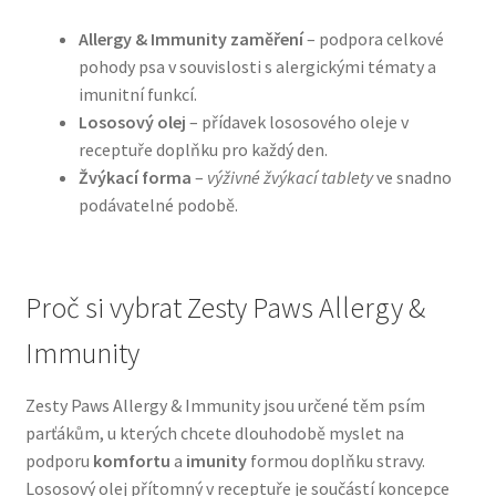
Allergy & Immunity zaměření
– podpora celkové
N&D Farmina pro psy — Italské holistic krmivo
pohody psa v souvislosti s alergickými tématy a
imunitní funkcí.
Oblečky pro psy
Lososový olej
– přídavek lososového oleje v
receptuře doplňku pro každý den.
Pamlsky pro psy
Žvýkací forma
–
výživné žvýkací tablety
ve snadno
podávatelné podobě.
Pelíšky pro psy
Ortopedické pelíšky
Proč si vybrat Zesty Paws Allergy &
Immunity
Přepravky pro psy
Zesty Paws Allergy & Immunity jsou určené těm psím
Purizon pro psy — Vysoký obsah masa, bez obilovin
parťákům, u kterých chcete dlouhodobě myslet na
podporu
komfortu
a
imunity
formou doplňku stravy.
Royal Canin pro psy
Lososový olej přítomný v receptuře je součástí koncepce