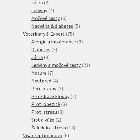
2
produkty
Játra
2
produkty
4
Ledviny
4
produkty
6
Močové cesty
6
produktů
5
Nadváha & diabetes
5
75
produktů
Veterinary & Expert
75
produktů
9
Alergie a intolerance
9
3
produktů
Diabetes
3
4
produkty
Játra
4
produkty
21
Ledviny a močové cesty
21
7
produktů
Mature
7
produktů
4
Neutered
4
produkty
3
Péče o zuby
3
produkty
2
Pro zdravé klouby
2
3
produkty
Proti obezitě
3
3
produkty
Proti stresu
3
2
produkty
Srst a kůže
2
produkty
14
Žaludek a střeva
14
6
produktů
Visán Optimanova
6