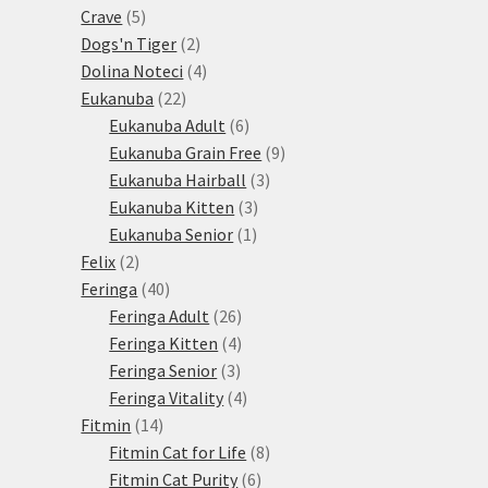
5
produktů
Crave
5
produktů
2
Dogs'n Tiger
2
produkty
4
Dolina Noteci
4
22
produkty
Eukanuba
22
produktů
6
Eukanuba Adult
6
produktů
9
Eukanuba Grain Free
9
3
produktů
Eukanuba Hairball
3
3
produkty
Eukanuba Kitten
3
1
produkty
Eukanuba Senior
1
2
produkt
Felix
2
produkty
40
Feringa
40
produktů
26
Feringa Adult
26
produktů
4
Feringa Kitten
4
3
produkty
Feringa Senior
3
produkty
4
Feringa Vitality
4
14
produkty
Fitmin
14
produktů
8
Fitmin Cat for Life
8
6
produktů
Fitmin Cat Purity
6