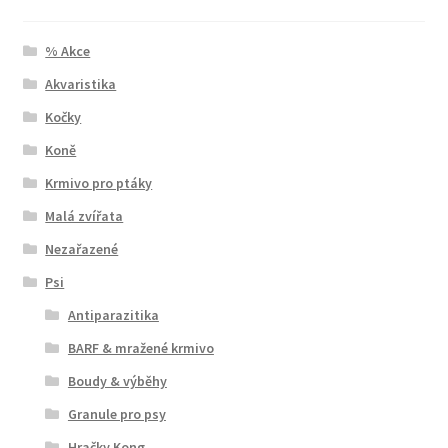
% Akce
Akvaristika
Kočky
Koně
Krmivo pro ptáky
Malá zvířata
Nezařazené
Psi
Antiparazitika
BARF & mražené krmivo
Boudy & výběhy
Granule pro psy
Hračky Kong