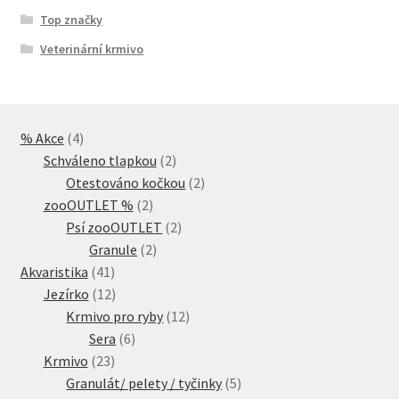
Top značky
Veterinární krmivo
4
% Akce
4
produkty
2
Schváleno tlapkou
2
produkty
2
Otestováno kočkou
2
2
produkty
zooOUTLET %
2
produkty
2
Psí zooOUTLET
2
2
produkty
Granule
2
41
produkty
Akvaristika
41
produktů
12
Jezírko
12
produktů
12
Krmivo pro ryby
12
6
produktů
Sera
6
23
produktů
Krmivo
23
produktů
5
Granulát/ pelety / tyčinky
5