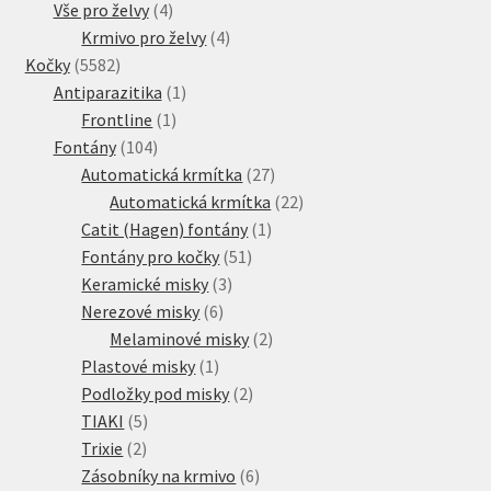
4
produkt
Vše pro želvy
4
produkty
4
Krmivo pro želvy
4
5582
produkty
Kočky
5582
produktů
1
Antiparazitika
1
1
produkt
Frontline
1
104
produkt
Fontány
104
produktů
27
Automatická krmítka
27
produktů
22
Automatická krmítka
22
1
produktů
Catit (Hagen) fontány
1
51
produkt
Fontány pro kočky
51
3
produktů
Keramické misky
3
6
produkty
Nerezové misky
6
produktů
2
Melaminové misky
2
1
produkty
Plastové misky
1
produkt
2
Podložky pod misky
2
5
produkty
TIAKI
5
2
produktů
Trixie
2
produkty
6
Zásobníky na krmivo
6