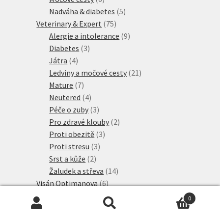
produktů
5
Nadváha & diabetes
5
75
produktů
Veterinary & Expert
75
produktů
9
Alergie a intolerance
9
3
produktů
Diabetes
3
4
produkty
Játra
4
produkty
21
Ledviny a močové cesty
21
7
produktů
Mature
7
produktů
4
Neutered
4
produkty
3
Péče o zuby
3
produkty
2
Pro zdravé klouby
2
3
produkty
Proti obezitě
3
3
produkty
Proti stresu
3
2
produkty
Srst a kůže
2
produkty
14
Žaludek a střeva
14
6
produktů
Visán Optimanova
6
20
produktů
Whiskas Granule
20
0
12
produktů
Adult
12
Hledat:
Hledat
3
produktů
Junior
3