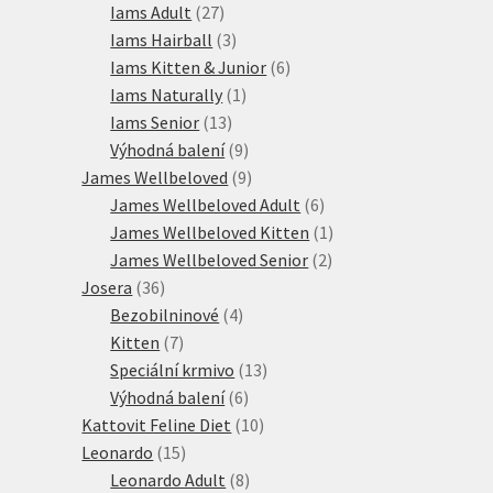
produktů
27
Iams Adult
27
produktů
3
Iams Hairball
3
produkty
6
Iams Kitten & Junior
6
1
produktů
Iams Naturally
1
13
produkt
Iams Senior
13
produktů
9
Výhodná balení
9
produktů
9
James Wellbeloved
9
produktů
6
James Wellbeloved Adult
6
produktů
1
James Wellbeloved Kitten
1
2
produkt
James Wellbeloved Senior
2
36
produkty
Josera
36
produktů
4
Bezobilninové
4
7
produkty
Kitten
7
produktů
13
Speciální krmivo
13
6
produktů
Výhodná balení
6
produktů
10
Kattovit Feline Diet
10
15
produktů
Leonardo
15
produktů
8
Leonardo Adult
8