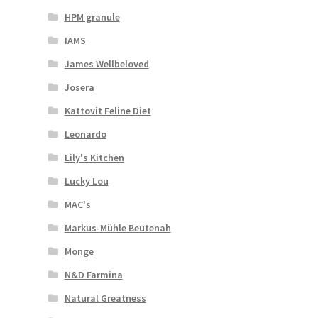
HPM granule
IAMS
James Wellbeloved
Josera
Kattovit Feline Diet
Leonardo
Lily's Kitchen
Lucky Lou
MAC's
Markus-Mühle Beutenah
Monge
N&D Farmina
Natural Greatness