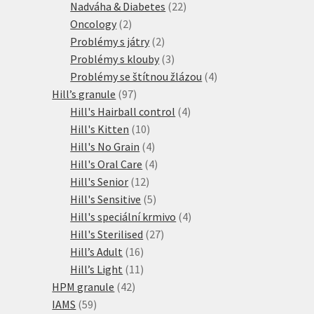
produktů
22
Nadváha & Diabetes
22
2
produktů
Oncology
2
produkty
2
Problémy s játry
2
produkty
3
Problémy s klouby
3
produkty
4
Problémy se štítnou žlázou
4
97
produkty
Hill’s granule
97
produktů
4
Hill's Hairball control
4
10
produkty
Hill's Kitten
10
produktů
4
Hill's No Grain
4
produkty
4
Hill's Oral Care
4
12
produkty
Hill's Senior
12
produktů
5
Hill's Sensitive
5
produktů
4
Hill's speciální krmivo
4
27
produkty
Hill's Sterilised
27
16
produktů
Hill’s Adult
16
produktů
11
Hill’s Light
11
42
produktů
HPM granule
42
59
produktů
IAMS
59