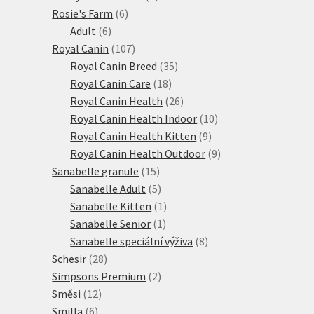
6
produktů
Rosie's Farm
6
6
produktů
Adult
6
produktů
107
Royal Canin
107
produktů
35
Royal Canin Breed
35
18
produktů
Royal Canin Care
18
produktů
26
Royal Canin Health
26
produktů
10
Royal Canin Health Indoor
10
9
produktů
Royal Canin Health Kitten
9
produktů
9
Royal Canin Health Outdoor
9
15
produktů
Sanabelle granule
15
produktů
5
Sanabelle Adult
5
produktů
1
Sanabelle Kitten
1
1
produkt
Sanabelle Senior
1
produkt
8
Sanabelle speciální výživa
8
28
produktů
Schesir
28
produktů
2
Simpsons Premium
2
12
produkty
Směsi
12
6
produktů
Smilla
6