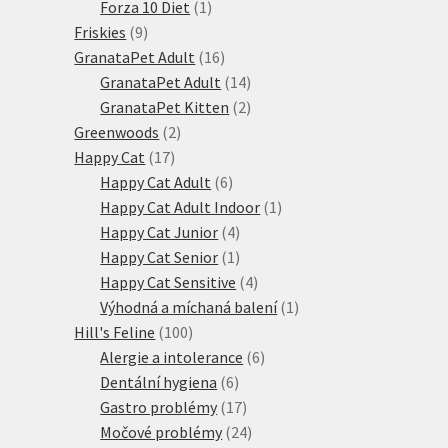
produktů
1
Forza 10 Diet
1
9
produkt
Friskies
9
produktů
16
GranataPet Adult
16
produktů
14
GranataPet Adult
14
produktů
2
GranataPet Kitten
2
2
produkty
Greenwoods
2
17
produkty
Happy Cat
17
produktů
6
Happy Cat Adult
6
produktů
1
Happy Cat Adult Indoor
1
4
produkt
Happy Cat Junior
4
produkty
1
Happy Cat Senior
1
produkt
4
Happy Cat Sensitive
4
produkty
1
Výhodná a míchaná balení
1
100
produkt
Hill's Feline
100
produktů
6
Alergie a intolerance
6
6
produktů
Dentální hygiena
6
produktů
17
Gastro problémy
17
produktů
24
Močové problémy
24