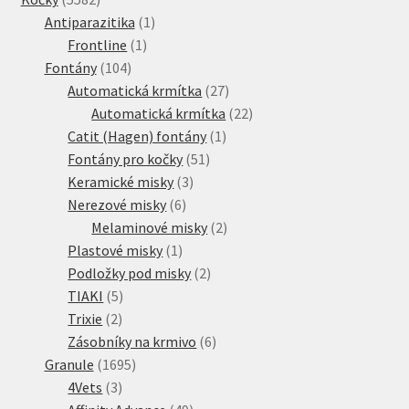
produktů
1
Antiparazitika
1
1
produkt
Frontline
1
104
produkt
Fontány
104
produktů
27
Automatická krmítka
27
produktů
22
Automatická krmítka
22
1
produktů
Catit (Hagen) fontány
1
51
produkt
Fontány pro kočky
51
3
produktů
Keramické misky
3
6
produkty
Nerezové misky
6
produktů
2
Melaminové misky
2
1
produkty
Plastové misky
1
produkt
2
Podložky pod misky
2
5
produkty
TIAKI
5
2
produktů
Trixie
2
produkty
6
Zásobníky na krmivo
6
1695
produktů
Granule
1695
3
produktů
4Vets
3
produkty
49