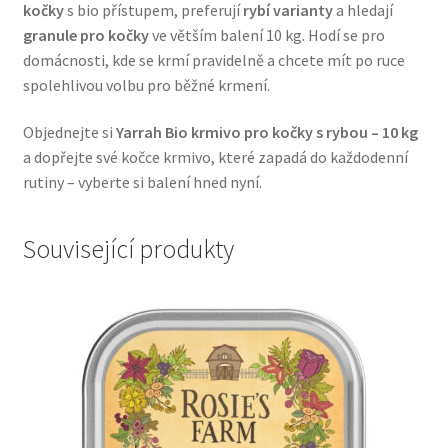
kočky
s bio přístupem, preferují
rybí varianty
a hledají
Veterinární dieta pro psy
granule pro kočky
ve větším balení 10 kg. Hodí se pro
domácnosti, kde se krmí pravidelně a chcete mít po ruce
Vodítka a obojky
spolehlivou volbu pro běžné krmení.
Wolf of Wilderness
Objednejte si
Yarrah Bio krmivo pro kočky s rybou – 10 kg
a dopřejte své kočce krmivo, které zapadá do každodenní
rutiny – vyberte si balení hned nyní.
Související produkty