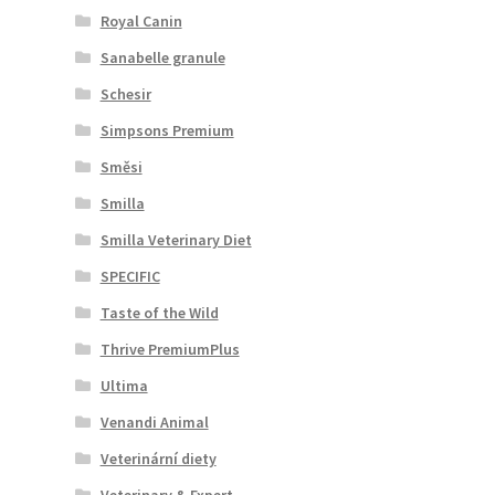
Royal Canin
Sanabelle granule
Schesir
Simpsons Premium
Směsi
Smilla
Smilla Veterinary Diet
SPECIFIC
Taste of the Wild
Thrive PremiumPlus
Ultima
Venandi Animal
Veterinární diety
Veterinary & Expert