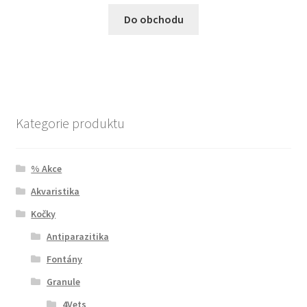
Do obchodu
Kategorie produktu
% Akce
Akvaristika
Kočky
Antiparazitika
Fontány
Granule
4Vets