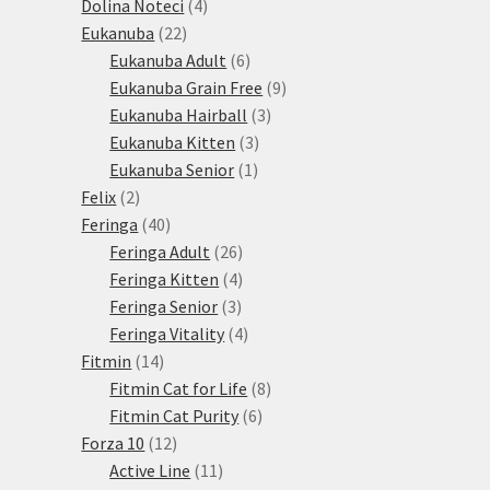
produkty
4
Dolina Noteci
4
22
produkty
Eukanuba
22
produktů
6
Eukanuba Adult
6
produktů
9
Eukanuba Grain Free
9
3
produktů
Eukanuba Hairball
3
3
produkty
Eukanuba Kitten
3
1
produkty
Eukanuba Senior
1
2
produkt
Felix
2
produkty
40
Feringa
40
produktů
26
Feringa Adult
26
produktů
4
Feringa Kitten
4
3
produkty
Feringa Senior
3
produkty
4
Feringa Vitality
4
14
produkty
Fitmin
14
produktů
8
Fitmin Cat for Life
8
6
produktů
Fitmin Cat Purity
6
12
produktů
Forza 10
12
produktů
11
Active Line
11