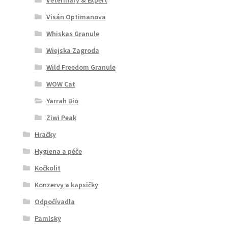
Visán Optimanova
Whiskas Granule
Wiejska Zagroda
Wild Freedom Granule
WOW Cat
Yarrah Bio
Ziwi Peak
Hračky
Hygiena a péče
Kočkolit
Konzervy a kapsičky
Odpočívadla
Pamlsky