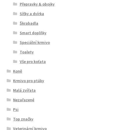
Přepravky & obojky
Síťky a dvírka
Škrabadla
Smart doplňky
Speciální krmivo
Toalety
Vše pro koťata
Koně
Krmivo pro ptáky
Malá zvířata
Nezařazené
Psi
Top značky
Veterinární krmivo