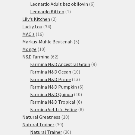
produktů
6
Leonardo Adult bez obilovin
6
1
produktů
Leonardo Kitten
1
2
produkt
Lily's Kitchen
2
34
produkty
Lucky Lou
34
16
produktů
MAC's
16
produktů
5
Markus-Mühle Beutenah
5
10
produktů
Monge
10
produktů
62
N&D Farmina
62
produktů
9
Farmina N&D Ancestral Grain
9
10
produktů
Farmina N&D Ocean
10
13
produktů
Farmina N&D Prime
13
produktů
6
Farmina N&D Pumpkin
6
10
produktů
Farmina N&D Quinoa
10
produktů
6
Farmina N&D Tropical
6
produktů
8
Farmina Vet Life Feline
8
10
produktů
Natural Greatness
10
30
produktů
Natural Trainer
30
produktů
26
Natural Trainer
26