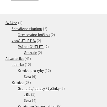
4
% Akce
4
produkty
2
Schváleno tlapkou
2
produkty
2
Otestováno kočkou
2
2
produkty
zooOUTLET %
2
produkty
2
Psí zooOUTLET
2
2
produkty
Granule
2
41
produkty
Akvaristika
41
produktů
12
Jezírko
12
produktů
12
Krmivo pro ryby
12
6
produktů
Sera
6
23
produktů
Krmivo
23
produktů
5
Granulát/ pelety / tyčinky
5
1
produktů
JBL
1
produkt
4
Sera
4
produkty
5
Krmivo ve formě tablet
5