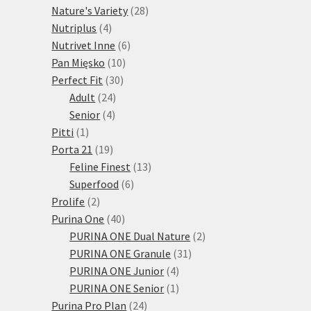
28
produktů
Nature's Variety
28
4
produktů
Nutriplus
4
produkty
6
Nutrivet Inne
6
10
produktů
Pan Mięsko
10
30
produktů
Perfect Fit
30
24
produktů
Adult
24
4
produktů
Senior
4
1
produkty
Pitti
1
produkt
19
Porta 21
19
produktů
13
Feline Finest
13
6
produktů
Superfood
6
2
produktů
Prolife
2
produkty
40
Purina One
40
produktů
2
PURINA ONE Dual Nature
2
31
produkty
PURINA ONE Granule
31
4
produktů
PURINA ONE Junior
4
produkty
1
PURINA ONE Senior
1
24
produkt
Purina Pro Plan
24