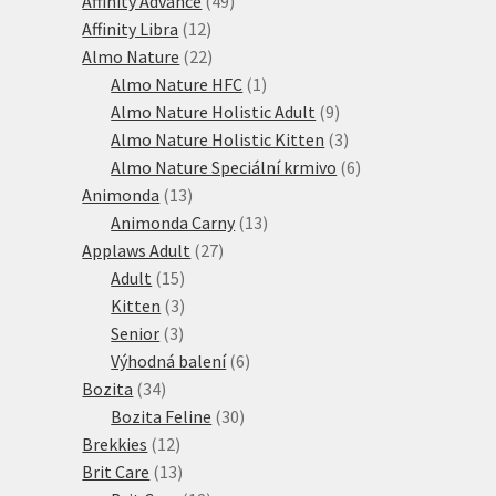
Affinity Advance
49
12
produktů
Affinity Libra
12
produktů
22
Almo Nature
22
produktů
1
Almo Nature HFC
1
produkt
9
Almo Nature Holistic Adult
9
produktů
3
Almo Nature Holistic Kitten
3
produkty
6
Almo Nature Speciální krmivo
6
13
produktů
Animonda
13
produktů
13
Animonda Carny
13
27
produktů
Applaws Adult
27
15
produktů
Adult
15
produktů
3
Kitten
3
3
produkty
Senior
3
produkty
6
Výhodná balení
6
34
produktů
Bozita
34
produktů
30
Bozita Feline
30
12
produktů
Brekkies
12
produktů
13
Brit Care
13