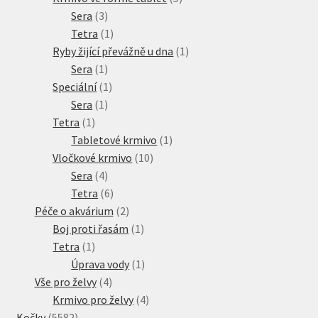
3
produktů
Sera
3
produkty
1
Tetra
1
produkt
1
Ryby žijící převážně u dna
1
1
produkt
Sera
1
produkt
1
Speciální
1
1
produkt
Sera
1
1
produkt
Tetra
1
produkt
1
Tabletové krmivo
1
10
produkt
Vločkové krmivo
10
4
produktů
Sera
4
produkty
6
Tetra
6
produktů
2
Péče o akvárium
2
produkty
1
Boj proti řasám
1
1
produkt
Tetra
1
produkt
1
Úprava vody
1
4
produkt
Vše pro želvy
4
produkty
4
Krmivo pro želvy
4
5582
produkty
Kočky
5582