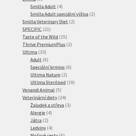
produktů
4
Smilla Adult
4
produkty
2
Smilla Adult speciální výživa
2
2
produkty
Smilla Veterinary Diet
2
21
produkty
SPECIFIC
21
produktů
15
Taste of the Wild
15
produktů
2
Thrive PremiumPlus
2
33
produkty
Ultima
33
produktů
6
Adult
6
produktů
6
Speciální krmivo
6
2
produktů
Ultima Nature
2
produkty
19
Ultima Sterilised
19
5
produktů
Venandi Animal
5
produktů
24
Veterinární diety
24
produktů
3
Žaludek a střeva
3
4
produkty
Alergie
4
2
produkty
Játra
2
produkty
4
Ledviny
4
produkty
6
Močové cesty
6