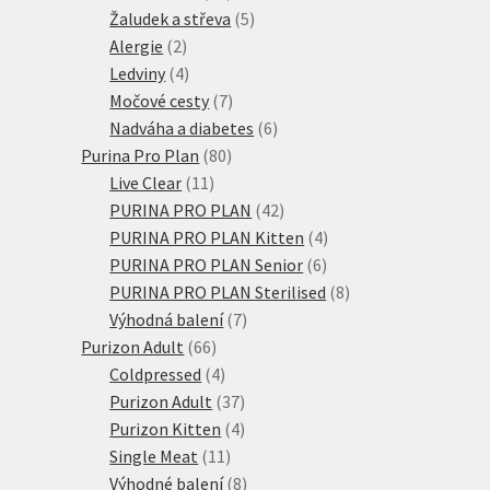
produktů
5
Žaludek a střeva
5
2
produktů
Alergie
2
produkty
4
Ledviny
4
produkty
7
Močové cesty
7
produktů
6
Nadváha a diabetes
6
80
produktů
Purina Pro Plan
80
11
produktů
Live Clear
11
produktů
42
PURINA PRO PLAN
42
produktů
4
PURINA PRO PLAN Kitten
4
6
produkty
PURINA PRO PLAN Senior
6
produktů
8
PURINA PRO PLAN Sterilised
8
7
produktů
Výhodná balení
7
66
produktů
Purizon Adult
66
produktů
4
Coldpressed
4
produkty
37
Purizon Adult
37
produktů
4
Purizon Kitten
4
11
produkty
Single Meat
11
produktů
8
Výhodné balení
8