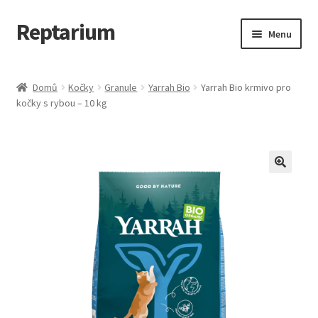
Reptarium
Přeskočit
Přejít
Menu
na
k
navigaci
obsahu
Úvodní stránka
webu
Domů
Kočky
Granule
Yarrah Bio
Yarrah Bio krmivo pro
kočky s rybou – 10 kg
Košík
Malá zvířata — Klece, krmivo, vybavení
Můj účet
Obchod
Pokladna
Vše pro kočky