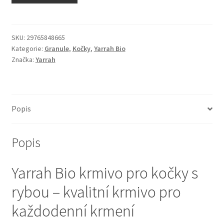
N&D Farmina pro kočky — Italské holistic krmivo
Odpočívadla pro kočky
SKU:
29765848665
Kategorie:
Granule
,
Kočky
,
Yarrah Bio
Značka:
Yarrah
Pamlsky pro kočky
Purizon pro kočky
Popis
Royal Canin pro kočky
Popis
Škrabadla pro kočky
Yarrah Bio krmivo pro kočky s
Veterinární dieta pro kočky
rybou – kvalitní krmivo pro
Vše pro psy — Krmivo, doplňky, vybavení
každodenní krmení
Boudy a výběhy