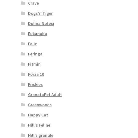
Crave
Dogs'n Tiger
Dolina Noteci
Eukanuba
Felix
Feringa
Fitmin
Forza 10
Friskies
GranataPet Adult
Greenwoods
Happy Cat
Hill's Feline
Hill’s granule