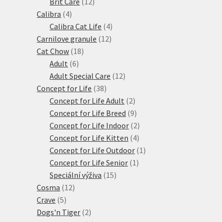
produktů
12
Brit Care
12
4
produktů
Calibra
4
produkty
4
Calibra Cat Life
4
12
produkty
Carnilove granule
12
18
produktů
Cat Chow
18
6
produktů
Adult
6
produktů
12
Adult Special Care
12
38
produktů
Concept for Life
38
produktů
2
Concept for Life Adult
2
produkty
9
Concept for Life Breed
9
produktů
2
Concept for Life Indoor
2
4
produkty
Concept for Life Kitten
4
produkty
1
Concept for Life Outdoor
1
1
produkt
Concept for Life Senior
1
15
produkt
Speciální výživa
15
12
produktů
Cosma
12
5
produktů
Crave
5
produktů
2
Dogs'n Tiger
2