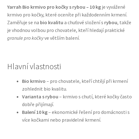
Yarrah Bio krmivo pro kočky s rybou – 10 kg
je vyvážené
krmivo pro kočky, které oceníte při každodenním krmení.
Bozita pro psy — Švédské krmivo s nordickou kvalitou
Zaměřuje se na
bio kvalitu
a chuťové složení s
rybou
, takže
je vhodnou volbou pro chovatele, kteří hledají praktické
Brit pro psy
granule pro kočky
ve větším balení.
Granule pro psy
Natural Trainer pro psy — Italské krmivo s
Hlavní vlastnosti
přírodními složkami
Bio krmivo
– pro chovatele, kteří chtějí při krmení
Happy Dog — Německá kvalita a přirozené složení
zohlednit bio kvalitu.
Varianta s rybou
– krmivo s chutí, které kočky často
dobře přijímají.
Hill’s pro psy
Balení 10 kg
– ekonomické řešení pro domácnosti s
více kočkami nebo pravidelné krmení.
Hračky pro psy
Konzervy a kapsičky pro psy