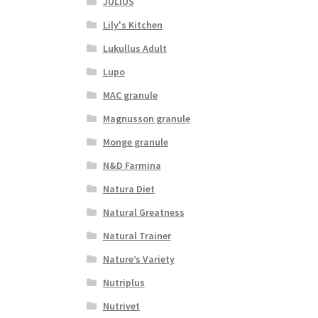
JULIUS
Lily's Kitchen
Lukullus Adult
Lupo
MAC granule
Magnusson granule
Monge granule
N&D Farmina
Natura Diet
Natural Greatness
Natural Trainer
Nature’s Variety
Nutriplus
Nutrivet