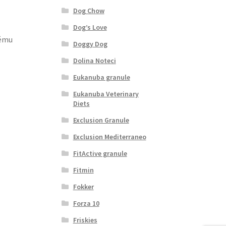
Dog Chow
Dog’s Love
lému
Doggy Dog
Dolina Noteci
Eukanuba granule
Eukanuba Veterinary
Diets
Exclusion Granule
Exclusion Mediterraneo
FitActive granule
Fitmin
Fokker
Forza 10
Friskies