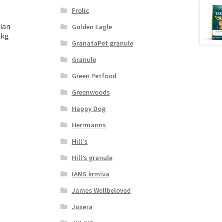
Frolic
ian
Golden Eagle
 kg
GranataPet granule
Granule
Green Petfood
Greenwoods
Happy Dog
Herrmanns
Hill's
Hill’s granule
IAMS krmiva
James Wellbeloved
Josera