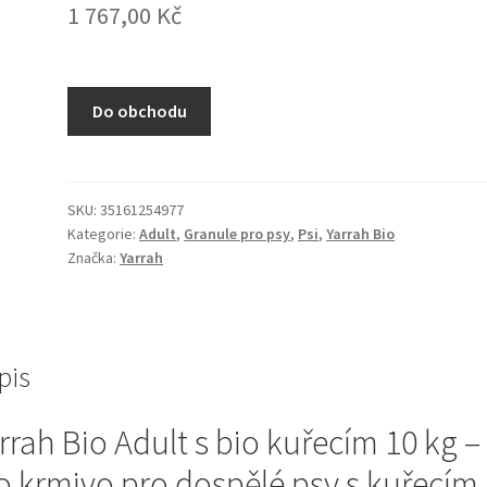
1 767,00
Kč
Do obchodu
SKU:
35161254977
Kategorie:
Adult
,
Granule pro psy
,
Psi
,
Yarrah Bio
Značka:
Yarrah
pis
rrah Bio Adult s bio kuřecím 10 kg –
o krmivo pro dospělé psy s kuřecím