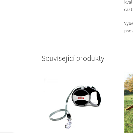
kval
čast
Vyb
psov
Související produkty