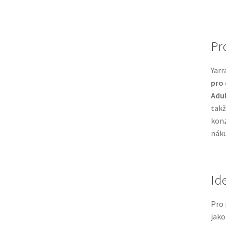
Pr
Yarr
pro 
Adul
takž
konz
náku
Id
Pro 
jako