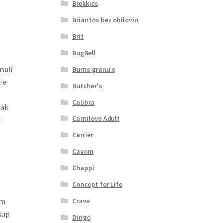
Brekkies
Briantos bez obilovin
Brit
BugBell
nulí
Burns granule
ie
Butcher's
Calibra
tak
Carnilove Adult
t
Carrier
Cavom
Chappi
Concept for Life
ím
Crave
kup
Dingo