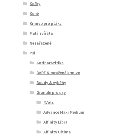
Kočky
Koně
Krmivo pro ptáky
Malá zvířata
Nezařazené
Psi
Antiparazitika
BARF & mražené krmivo
Boudy & výběhy
Granule pro psy
4Vets
Advance Maxi Medium
Affinity Libra
Affinity Ultima