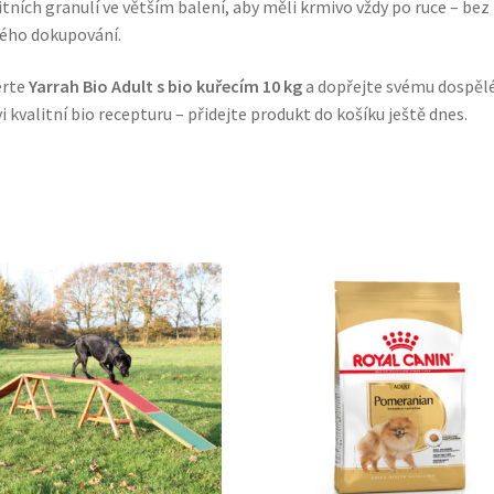
itních granulí ve větším balení, aby měli krmivo vždy po ruce – bez
ého dokupování.
erte
Yarrah Bio Adult s bio kuřecím 10 kg
a dopřejte svému dospě
i kvalitní bio recepturu – přidejte produkt do košíku ještě dnes.