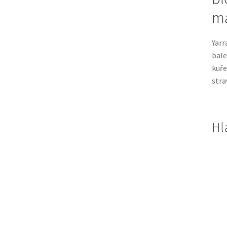
m
Yarr
bal
kuře
stra
Hl