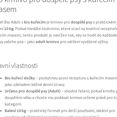
asem
ah Bio Adult s
bio kuřecím
je krmivo pro
dospělé psy
v praktickém
ení
10 kg
. Pokud hledáte
biokrmivo
, které staví na kvalitní receptuře
cím masem, tento produkt je navržen tak, aby se hodil do každod
vy vašeho psa – jako
adult krmivo
pro udržení vyvážené výživy.
avní vlastnosti
Bio kuřecí složky
– poskytnou psovi recepturu s kuřecím mase
jako základem běžné denní stravy.
Určeno pro dospělé psy (Adult)
– vhodné řešení, pokud krmíte 
dospělém věku a chcete mu podávat krmivo určené právě pro t
kategorii.
Balení 10 kg
– praktický formát pro delší používání, ideální pro
majitele, kteří hledají spolehlivou volbu na více týdnů.