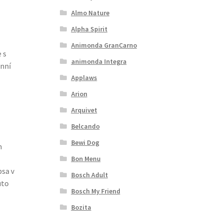
Almo Nature
Alpha Spirit
Animonda GranCarno
 s
animonda Integra
enní
Applaws
Arion
Arquivet
Belcando
Bewi Dog
m
Bon Menu
psa v
Bosch Adult
uto
Bosch My Friend
Bozita