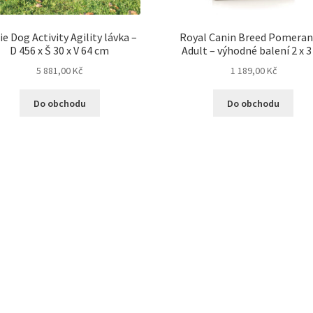
ie Dog Activity Agility lávka –
Royal Canin Breed Pomeran
D 456 x Š 30 x V 64 cm
Adult – výhodné balení 2 x 3
5 881,00
Kč
1 189,00
Kč
Do obchodu
Do obchodu