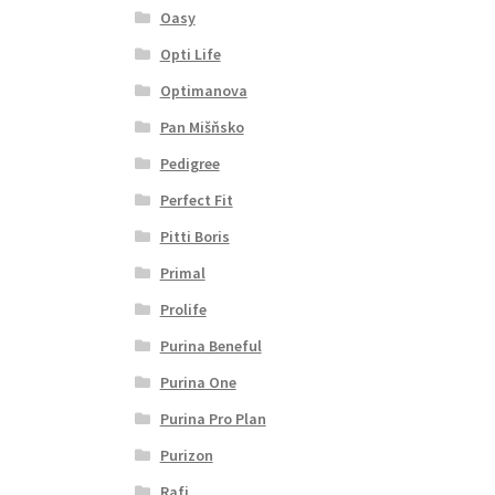
Oasy
Opti Life
Optimanova
Pan Mišňsko
Pedigree
Perfect Fit
Pitti Boris
Primal
Prolife
Purina Beneful
Purina One
Purina Pro Plan
Purizon
Rafi