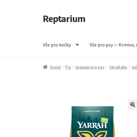
Reptarium
Přeskočit
Přejít
na
k
navigaci
obsahu
webu
Vše pro kočky
Vše pro psy — Krmivo, 
Úvodní stránka
Košík
Malá zvířata — Klece, k
Domů
Psi
Granule pro psy
Yarrah Bio
Ad
Vše pro psy — Krmivo, doplňky, vybavení