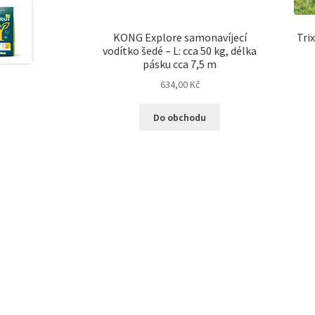
KONG Explore samonavíjecí
Trix
vodítko šedé – L: cca 50 kg, délka
pásku cca 7,5 m
634,00
Kč
Do obchodu