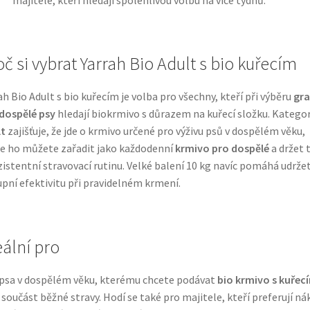
oč si vybrat Yarrah Bio Adult s bio kuřecím
ah Bio Adult s bio kuřecím je volba pro všechny, kteří při výběru
gra
dospělé psy
hledají biokrmivo s důrazem na kuřecí složku. Kategor
t
zajišťuje, že jde o krmivo určené pro výživu psů v dospělém věku,
e ho můžete zařadit jako každodenní
krmivo pro dospělé
a držet 
istentní stravovací rutinu. Velké balení 10 kg navíc pomáhá udrže
pní efektivitu při pravidelném krmení.
eální pro
psa v dospělém věku, kterému chcete podávat
bio krmivo s kuřec
 součást běžné stravy. Hodí se také pro majitele, kteří preferují ná