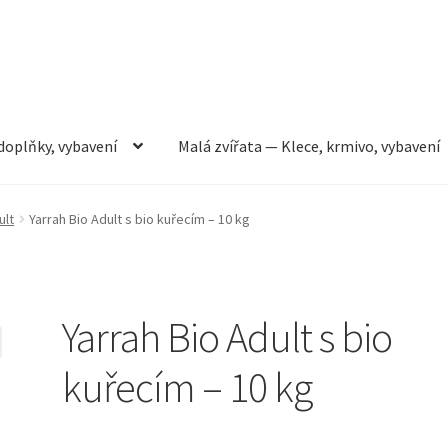
doplňky, vybavení
Malá zvířata — Klece, krmivo, vybavení
rmivo, vybavení
Můj účet
Obchod
Pokladna
Vše pro kočky
ult
Yarrah Bio Adult s bio kuřecím – 10 kg
Yarrah Bio Adult s bio
kuřecím – 10 kg