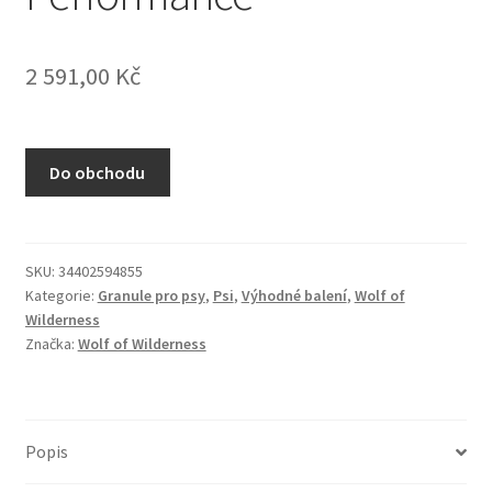
N&D Farmina pro kočky — Italské holistic krmivo
2 591,00
Kč
Odpočívadla pro kočky
Pamlsky pro kočky
Do obchodu
Purizon pro kočky
Royal Canin pro kočky
SKU:
34402594855
Kategorie:
Granule pro psy
,
Psi
,
Výhodné balení
,
Wolf of
Škrabadla pro kočky
Wilderness
Značka:
Wolf of Wilderness
Veterinární dieta pro kočky
Vše pro psy — Krmivo, doplňky, vybavení
Popis
Boudy a výběhy