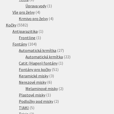
produkt
1
Úprava vody
1
4
produkt
Vše pro želvy
4
produkty
4
Krmivo pro želvy
4
5582
produkty
Kočky
5582
produktů
1
Antiparazitika
1
1
produkt
Frontline
1
104
produkt
Fontány
104
produktů
27
Automatická krmítka
27
produktů
22
Automatická krmítka
22
1
produktů
Catit (Hagen) fontány
1
51
produkt
Fontány pro kočky
51
3
produktů
Keramické misky
3
6
produkty
Nerezové misky
6
produktů
2
Melaminové misky
2
1
produkty
Plastové misky
1
produkt
2
Podložky pod misky
2
5
produkty
TIAKI
5
2
produktů
Trixie
2