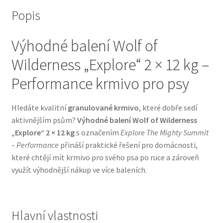
Popis
Bozita pro psy — Švédské krmivo s nordickou kvalitou
Výhodné balení Wolf of
Brit pro psy
Wilderness „Explore“ 2 × 12 kg –
Granule pro psy
Performance krmivo pro psy
Natural Trainer pro psy — Italské krmivo s
Hledáte kvalitní
granulované krmivo
, které dobře sedí
přírodními složkami
aktivnějším psům?
Výhodné balení Wolf of Wilderness
„Explore“ 2 × 12 kg
s označením
Explore The Mighty Summit
Happy Dog — Německá kvalita a přirozené složení
– Performance
přináší praktické řešení pro domácnosti,
které chtějí mít krmivo pro svého psa po ruce a zároveň
Hill’s pro psy
využít výhodnější nákup ve více baleních.
Hračky pro psy
Hlavní vlastnosti
Konzervy a kapsičky pro psy