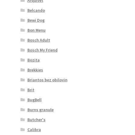
Arquivet
Belcando
Bewi Dog
Bon Menu
Bosch Adult
Bosch My Friend
Bozita
Brekkies
Briantos bez obilovin
Brit
BugBell
Burns granule
Butcher's
Calibra