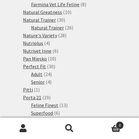
produktů
8
Farmina Vet Life Feline
8
10
produktů
Natural Greatness
10
30
produktů
Natural Trainer
30
produktů
26
Natural Trainer
26
28
produktů
Nature's Variety
28
4
produktů
Nutriplus
4
produkty
6
Nutrivet Inne
6
10
produktů
Pan Mięsko
10
30
produktů
Perfect Fit
30
24
produktů
Adult
24
4
produktů
Senior
4
1
produkty
Pitti
1
produkt
19
Porta 21
19
produktů
13
Feline Finest
13
6
produktů
Superfood
6
2
produktů
Prolife
2
0
produkty
40
Purina One
40
Hledat:
Hledat
produktů
2
PURINA ONE Dual Nature
2