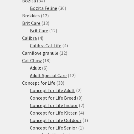
34
produktů
Bozita
34
produktů
30
Bozita Feline
30
12
produktů
Brekkies
12
produktů
13
Brit Care
13
produktů
12
Brit Care
12
4
produktů
Calibra
4
produkty
4
Calibra Cat Life
4
12
produkty
Carnilove granule
12
18
produktů
Cat Chow
18
6
produktů
Adult
6
produktů
12
Adult Special Care
12
38
produktů
Concept for Life
38
produktů
2
Concept for Life Adult
2
produkty
9
Concept for Life Breed
9
produktů
2
Concept for Life Indoor
2
4
produkty
Concept for Life Kitten
4
produkty
1
Concept for Life Outdoor
1
1
produkt
Concept for Life Senior
1