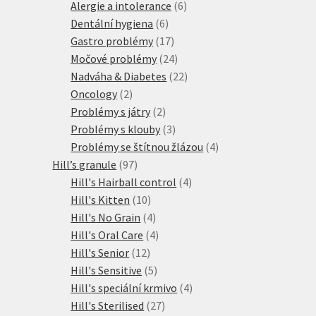
produktů
6
Alergie a intolerance
6
6
produktů
Dentální hygiena
6
produktů
17
Gastro problémy
17
produktů
24
Močové problémy
24
produktů
22
Nadváha & Diabetes
22
2
produktů
Oncology
2
produkty
2
Problémy s játry
2
produkty
3
Problémy s klouby
3
produkty
4
Problémy se štítnou žlázou
4
97
produkty
Hill’s granule
97
produktů
4
Hill's Hairball control
4
10
produkty
Hill's Kitten
10
produktů
4
Hill's No Grain
4
produkty
4
Hill's Oral Care
4
12
produkty
Hill's Senior
12
produktů
5
Hill's Sensitive
5
produktů
4
Hill's speciální krmivo
4
27
produkty
Hill's Sterilised
27