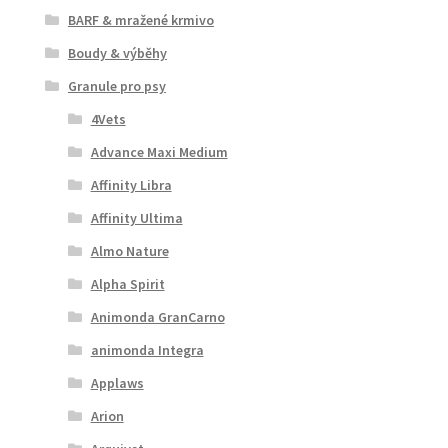
BARF & mražené krmivo
Boudy & výběhy
Granule pro psy
4Vets
Advance Maxi Medium
Affinity Libra
Affinity Ultima
Almo Nature
Alpha Spirit
Animonda GranCarno
animonda Integra
Applaws
Arion