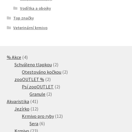
Vodítka a obojky
Top značky
Veterinární krmivo
4
% Akce
4
produkty
2
Schváleno tlapkou
2
produkty
2
Otestováno kočkou
2
2
produkty
zooOUTLET %
2
produkty
2
Psí zooOUTLET
2
2
produkty
Granule
2
41
produkty
Akvaristika
41
produktů
12
Jezírko
12
produktů
12
Krmivo pro ryby
12
6
produktů
Sera
6
23
produktů
Krmivo
23