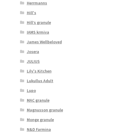
Herrmanns
Hill's
Hill’s granule
IAMS krmiva
James Wellbeloved
Josera
JULIUS
Lily's Kitchen
Lukullus Adult
Lupo
MAC granule
Magnusson granule
Monge granule
N&D Farmina