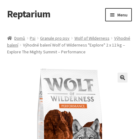
Reptarium
Přeskočit
Přejít
Menu
na
k
navigaci
obsahu
Úvodní stránka
webu
Domů
Psi
Granule pro psy
Wolf of Wilderness
Výhodné
balení
Výhodné balení Wolf of Wilderness "Explore" 2 x 12 kg –
Košík
Explore The Mighty Summit – Performance
Malá zvířata — Klece, krmivo, vybavení
Můj účet
Obchod
Pokladna
Vše pro kočky