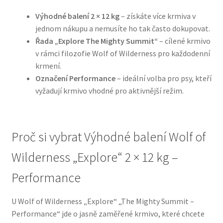
Výhodné balení 2 × 12 kg
– získáte více krmiva v
N&D Farmina pro psy — Italské holistic krmivo
jednom nákupu a nemusíte ho tak často dokupovat.
Řada „Explore The Mighty Summit“
– cílené krmivo
Oblečky pro psy
v rámci filozofie Wolf of Wilderness pro každodenní
krmení.
Pamlsky pro psy
Označení Performance
– ideální volba pro psy, kteří
vyžadují krmivo vhodné pro aktivnější režim.
Pelíšky pro psy
Ortopedické pelíšky
Proč si vybrat Výhodné balení Wolf of
Wilderness „Explore“ 2 × 12 kg –
Přepravky pro psy
Performance
Purizon pro psy — Vysoký obsah masa, bez obilovin
U Wolf of Wilderness „Explore“ „The Mighty Summit –
Royal Canin pro psy
Performance“ jde o jasně zaměřené krmivo, které chcete