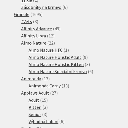
produkty
6
Zásobníky na krmivo
6
1695
produktů
Granule
1695
3
produktů
4Vets
3
produkty
49
Affinity Advance
49
12
produktů
Affinity Libra
12
produktů
22
Almo Nature
22
produktů
1
Almo Nature HFC
1
produkt
9
Almo Nature Holistic Adult
9
produktů
3
Almo Nature Holistic Kitten
3
produkty
6
Almo Nature Speciální krmivo
6
13
produktů
Animonda
13
produktů
13
Animonda Carny
13
27
produktů
Applaws Adult
27
15
produktů
Adult
15
produktů
3
Kitten
3
3
produkty
Senior
3
produkty
6
Výhodná balení
6