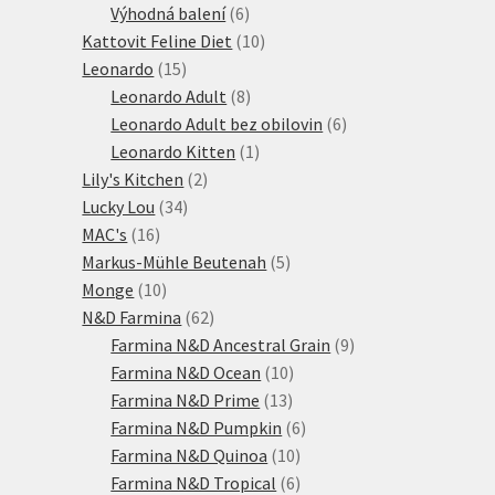
6
produktů
Výhodná balení
6
produktů
10
Kattovit Feline Diet
10
15
produktů
Leonardo
15
produktů
8
Leonardo Adult
8
produktů
6
Leonardo Adult bez obilovin
6
1
produktů
Leonardo Kitten
1
2
produkt
Lily's Kitchen
2
34
produkty
Lucky Lou
34
16
produktů
MAC's
16
produktů
5
Markus-Mühle Beutenah
5
10
produktů
Monge
10
produktů
62
N&D Farmina
62
produktů
9
Farmina N&D Ancestral Grain
9
10
produktů
Farmina N&D Ocean
10
13
produktů
Farmina N&D Prime
13
produktů
6
Farmina N&D Pumpkin
6
10
produktů
Farmina N&D Quinoa
10
produktů
6
Farmina N&D Tropical
6