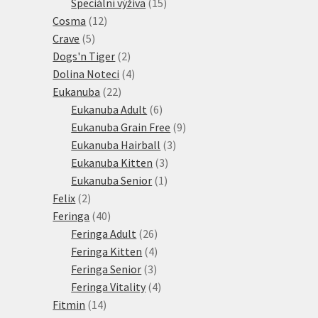
15
produkt
Speciální výživa
15
12
produktů
Cosma
12
5
produktů
Crave
5
produktů
2
Dogs'n Tiger
2
produkty
4
Dolina Noteci
4
22
produkty
Eukanuba
22
produktů
6
Eukanuba Adult
6
produktů
9
Eukanuba Grain Free
9
3
produktů
Eukanuba Hairball
3
3
produkty
Eukanuba Kitten
3
1
produkty
Eukanuba Senior
1
2
produkt
Felix
2
produkty
40
Feringa
40
produktů
26
Feringa Adult
26
produktů
4
Feringa Kitten
4
3
produkty
Feringa Senior
3
produkty
4
Feringa Vitality
4
14
produkty
Fitmin
14