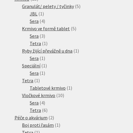
produktů
5
Granulát/ pelety / tyčinky
5
1
produktů
JBL
1
produkt
4
Sera
4
produkty
5
Krmivo ve formě tablet
5
3
produktů
Sera
3
produkty
1
Tetra
1
produkt
1
Ryby žijící převážně u dna
1
1
produkt
Sera
1
produkt
1
Speciální
1
1
produkt
Sera
1
1
produkt
Tetra
1
produkt
1
Tabletové krmivo
1
10
produkt
Vločkové krmivo
10
4
produktů
Sera
4
produkty
6
Tetra
6
produktů
2
Péče o akvárium
2
produkty
1
Boj proti řasám
1
1
produkt
Tetra
1