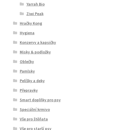
Yarrah Bio
Ziwi Peak
Hračky Kong
Hygiena
Konzervy a kapsičky
Misky & podložky
Oblečky
Pamlsky
Pelíšky a deky
Přepravky
Smart doplňky pro psy
Speciální krmivo
Vše pro štěňata
Vše pro starší psy