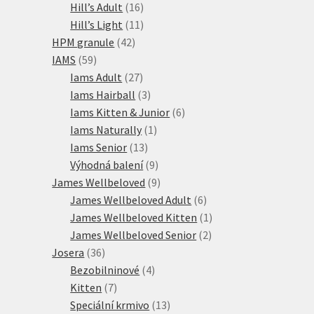
16
produktů
Hill’s Adult
16
produktů
11
Hill’s Light
11
42
produktů
HPM granule
42
59
produktů
IAMS
59
produktů
27
Iams Adult
27
produktů
3
Iams Hairball
3
produkty
6
Iams Kitten & Junior
6
1
produktů
Iams Naturally
1
13
produkt
Iams Senior
13
produktů
9
Výhodná balení
9
produktů
9
James Wellbeloved
9
produktů
6
James Wellbeloved Adult
6
produktů
1
James Wellbeloved Kitten
1
2
produkt
James Wellbeloved Senior
2
36
produkty
Josera
36
produktů
4
Bezobilninové
4
7
produkty
Kitten
7
produktů
13
Speciální krmivo
13