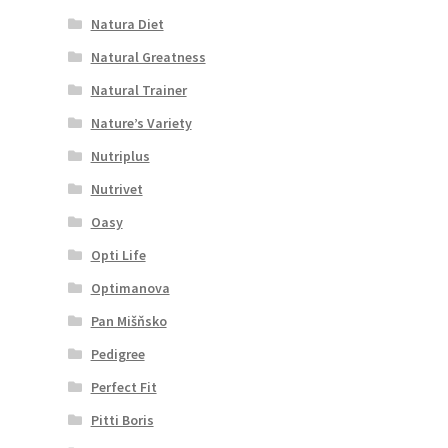
Natura Diet
Natural Greatness
Natural Trainer
Nature’s Variety
Nutriplus
Nutrivet
Oasy
Opti Life
Optimanova
Pan Mišňsko
Pedigree
Perfect Fit
Pitti Boris