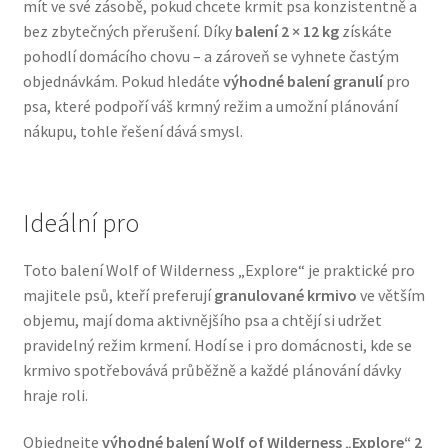
mít ve své zásobě, pokud chcete krmit psa konzistentně a
Veterinární dieta pro psy
bez zbytečných přerušení. Díky
balení 2 × 12 kg
získáte
pohodlí domácího chovu – a zároveň se vyhnete častým
Vodítka a obojky
objednávkám. Pokud hledáte
výhodné balení granulí
pro
psa, které podpoří váš krmný režim a umožní plánování
nákupu, tohle řešení dává smysl.
Wolf of Wilderness
Ideální pro
Toto balení Wolf of Wilderness „Explore“ je praktické pro
majitele psů, kteří preferují
granulované krmivo
ve větším
objemu, mají doma aktivnějšího psa a chtějí si udržet
pravidelný režim krmení. Hodí se i pro domácnosti, kde se
krmivo spotřebovává průběžně a každé plánování dávky
hraje roli.
Objednejte
výhodné balení Wolf of Wilderness „Explore“ 2