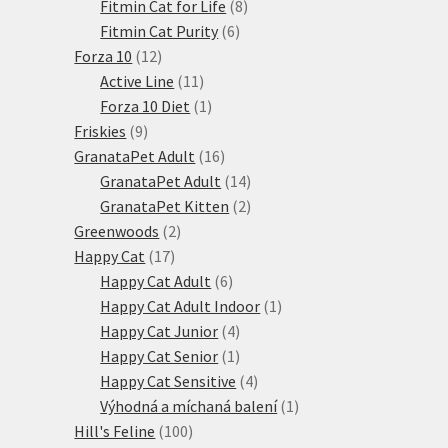
produktů
8
Fitmin Cat for Life
8
6
produktů
Fitmin Cat Purity
6
12
produktů
Forza 10
12
produktů
11
Active Line
11
produktů
1
Forza 10 Diet
1
9
produkt
Friskies
9
produktů
16
GranataPet Adult
16
produktů
14
GranataPet Adult
14
produktů
2
GranataPet Kitten
2
2
produkty
Greenwoods
2
17
produkty
Happy Cat
17
produktů
6
Happy Cat Adult
6
produktů
1
Happy Cat Adult Indoor
1
4
produkt
Happy Cat Junior
4
produkty
1
Happy Cat Senior
1
produkt
4
Happy Cat Sensitive
4
produkty
1
Výhodná a míchaná balení
1
100
produkt
Hill's Feline
100