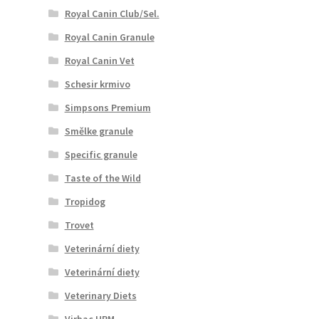
Royal Canin Club/Sel.
Royal Canin Granule
Royal Canin Vet
Schesir krmivo
Simpsons Premium
Smělke granule
Specific granule
Taste of the Wild
Tropidog
Trovet
Veterinární diety
Veterinární diety
Veterinary Diets
Virbac HPM