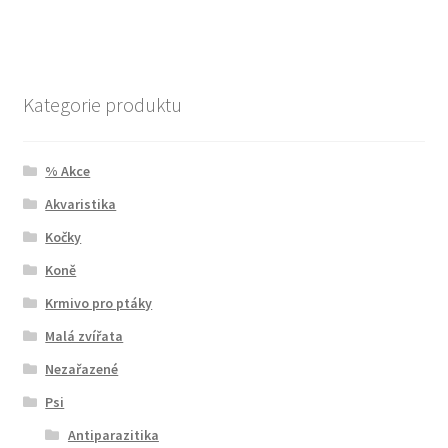
Kategorie produktu
% Akce
Akvaristika
Kočky
Koně
Krmivo pro ptáky
Malá zvířata
Nezařazené
Psi
Antiparazitika