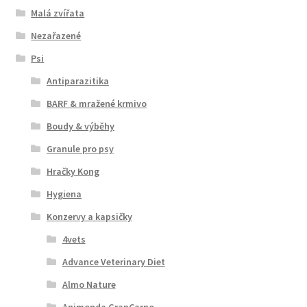
Malá zvířata
Nezařazené
Psi
Antiparazitika
BARF & mražené krmivo
Boudy & výběhy
Granule pro psy
Hračky Kong
Hygiena
Konzervy a kapsičky
4vets
Advance Veterinary Diet
Almo Nature
Animonda GranCarno