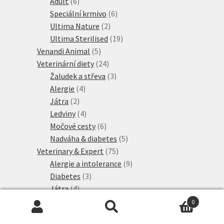
produktů
6
Adult
6
produktů
6
Speciální krmivo
6
2
produktů
Ultima Nature
2
produkty
19
Ultima Sterilised
19
5
produktů
Venandi Animal
5
produktů
24
Veterinární diety
24
produktů
3
Žaludek a střeva
3
4
produkty
Alergie
4
2
produkty
Játra
2
produkty
4
Ledviny
4
produkty
6
Močové cesty
6
produktů
5
Nadváha & diabetes
5
75
produktů
Veterinary & Expert
75
produktů
9
Alergie a intolerance
9
3
produktů
Diabetes
3
4
produkty
Játra
4
produkty
21
Ledviny a močové cesty
21
0
7
produktů
Mature
7
Hledat:
Hledat