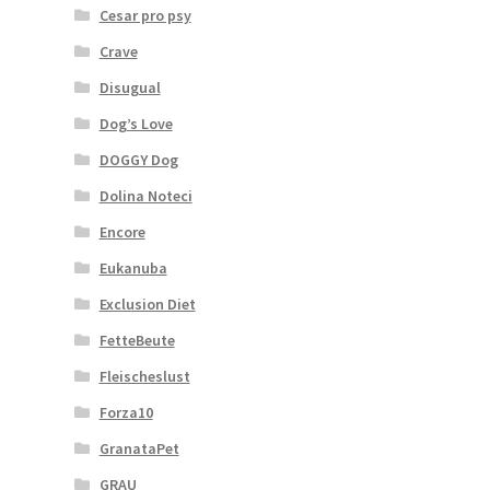
Cesar pro psy
Crave
Disugual
Dog’s Love
DOGGY Dog
Dolina Noteci
Encore
Eukanuba
Exclusion Diet
FetteBeute
Fleischeslust
Forza10
GranataPet
GRAU