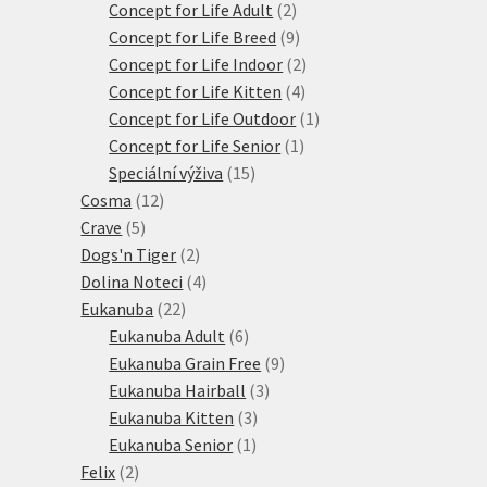
produktů
2
Concept for Life Adult
2
produkty
9
Concept for Life Breed
9
produktů
2
Concept for Life Indoor
2
4
produkty
Concept for Life Kitten
4
produkty
1
Concept for Life Outdoor
1
1
produkt
Concept for Life Senior
1
15
produkt
Speciální výživa
15
12
produktů
Cosma
12
5
produktů
Crave
5
produktů
2
Dogs'n Tiger
2
produkty
4
Dolina Noteci
4
22
produkty
Eukanuba
22
produktů
6
Eukanuba Adult
6
produktů
9
Eukanuba Grain Free
9
3
produktů
Eukanuba Hairball
3
3
produkty
Eukanuba Kitten
3
1
produkty
Eukanuba Senior
1
2
produkt
Felix
2