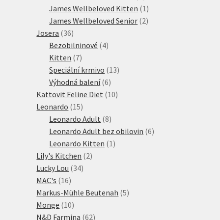
produktů
1
James Wellbeloved Kitten
1
2
produkt
James Wellbeloved Senior
2
36
produkty
Josera
36
produktů
4
Bezobilninové
4
7
produkty
Kitten
7
produktů
13
Speciální krmivo
13
6
produktů
Výhodná balení
6
produktů
10
Kattovit Feline Diet
10
15
produktů
Leonardo
15
produktů
8
Leonardo Adult
8
produktů
6
Leonardo Adult bez obilovin
6
1
produktů
Leonardo Kitten
1
2
produkt
Lily's Kitchen
2
34
produkty
Lucky Lou
34
16
produktů
MAC's
16
produktů
5
Markus-Mühle Beutenah
5
10
produktů
Monge
10
produktů
62
N&D Farmina
62