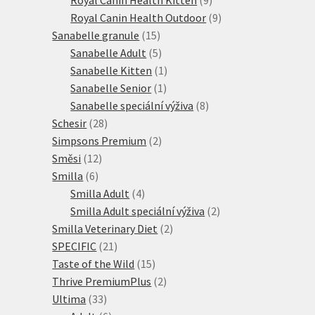
produktů
9
Royal Canin Health Outdoor
9
15
produktů
Sanabelle granule
15
produktů
5
Sanabelle Adult
5
produktů
1
Sanabelle Kitten
1
1
produkt
Sanabelle Senior
1
produkt
8
Sanabelle speciální výživa
8
28
produktů
Schesir
28
produktů
2
Simpsons Premium
2
12
produkty
Směsi
12
6
produktů
Smilla
6
produktů
4
Smilla Adult
4
produkty
2
Smilla Adult speciální výživa
2
2
produkty
Smilla Veterinary Diet
2
21
produkty
SPECIFIC
21
produktů
15
Taste of the Wild
15
produktů
2
Thrive PremiumPlus
2
33
produkty
Ultima
33