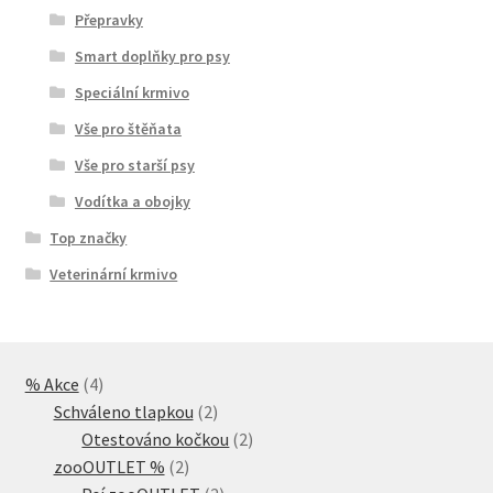
Přepravky
Smart doplňky pro psy
Speciální krmivo
Vše pro štěňata
Vše pro starší psy
Vodítka a obojky
Top značky
Veterinární krmivo
4
% Akce
4
produkty
2
Schváleno tlapkou
2
produkty
2
Otestováno kočkou
2
2
produkty
zooOUTLET %
2
produkty
2