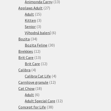
produktů
13
Animonda Carny
13
27
produktů
Applaws Adult
27
15
produktů
Adult
15
produktů
3
Kitten
3
3
produkty
Senior
3
produkty
6
Výhodná balení
6
34
produktů
Bozita
34
produktů
30
Bozita Feline
30
12
produktů
Brekkies
12
produktů
13
Brit Care
13
produktů
12
Brit Care
12
4
produktů
Calibra
4
produkty
4
Calibra Cat Life
4
12
produkty
Carnilove granule
12
18
produktů
Cat Chow
18
6
produktů
Adult
6
produktů
12
Adult Special Care
12
38
produktů
Concept for Life
38