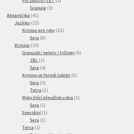
Psí zooOUTLET
2
2
produkty
Granule
2
41
produkty
Akvaristika
41
produktů
12
Jezírko
12
produktů
12
Krmivo pro ryby
12
6
produktů
Sera
6
23
produktů
Krmivo
23
produktů
5
Granulát/ pelety / tyčinky
5
1
produktů
JBL
1
produkt
4
Sera
4
produkty
5
Krmivo ve formě tablet
5
3
produktů
Sera
3
produkty
1
Tetra
1
produkt
1
Ryby žijící převážně u dna
1
1
produkt
Sera
1
produkt
1
Speciální
1
1
produkt
Sera
1
1
produkt
Tetra
1