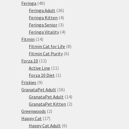
produkty
40
Feringa
40
produktů
26
Feringa Adult
26
produktů
4
Feringa Kitten
4
3
produkty
Feringa Senior
3
produkty
4
Feringa Vitality
4
14
produkty
Fitmin
14
produktů
8
Fitmin Cat for Life
8
6
produktů
Fitmin Cat Purity
6
12
produktů
Forza 10
12
produktů
11
Active Line
11
produktů
1
Forza 10 Diet
1
9
produkt
Friskies
9
produktů
16
GranataPet Adult
16
produktů
14
GranataPet Adult
14
produktů
2
GranataPet Kitten
2
2
produkty
Greenwoods
2
17
produkty
Happy Cat
17
produktů
6
Happy Cat Adult
6