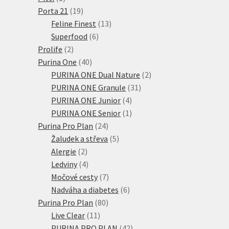
produkt
19
Porta 21
19
produktů
13
Feline Finest
13
6
produktů
Superfood
6
2
produktů
Prolife
2
produkty
40
Purina One
40
produktů
2
PURINA ONE Dual Nature
2
31
produkty
PURINA ONE Granule
31
4
produktů
PURINA ONE Junior
4
produkty
1
PURINA ONE Senior
1
24
produkt
Purina Pro Plan
24
produktů
5
Žaludek a střeva
5
2
produktů
Alergie
2
produkty
4
Ledviny
4
produkty
7
Močové cesty
7
produktů
6
Nadváha a diabetes
6
80
produktů
Purina Pro Plan
80
11
produktů
Live Clear
11
produktů
42
PURINA PRO PLAN
42