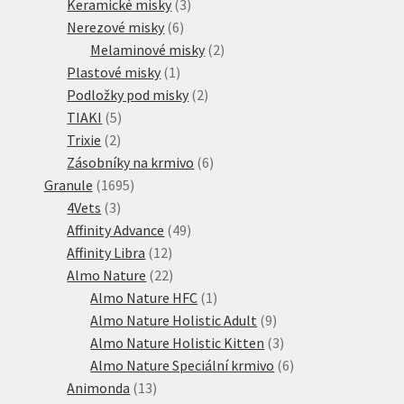
3
produktů
Keramické misky
3
6
produkty
Nerezové misky
6
produktů
2
Melaminové misky
2
1
produkty
Plastové misky
1
produkt
2
Podložky pod misky
2
5
produkty
TIAKI
5
2
produktů
Trixie
2
produkty
6
Zásobníky na krmivo
6
1695
produktů
Granule
1695
3
produktů
4Vets
3
produkty
49
Affinity Advance
49
12
produktů
Affinity Libra
12
produktů
22
Almo Nature
22
produktů
1
Almo Nature HFC
1
produkt
9
Almo Nature Holistic Adult
9
produktů
3
Almo Nature Holistic Kitten
3
produkty
6
Almo Nature Speciální krmivo
6
13
produktů
Animonda
13