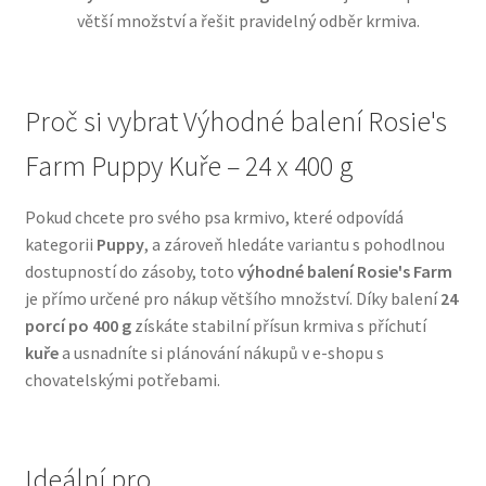
větší množství a řešit pravidelný odběr krmiva.
N&D Farmina pro psy — Italské holistic krmivo
Oblečky pro psy
Proč si vybrat Výhodné balení Rosie's
Farm Puppy Kuře – 24 x 400 g
Pamlsky pro psy
Pokud chcete pro svého psa krmivo, které odpovídá
Pelíšky pro psy
kategorii
Puppy
, a zároveň hledáte variantu s pohodlnou
dostupností do zásoby, toto
výhodné balení Rosie's Farm
Ortopedické pelíšky
je přímo určené pro nákup většího množství. Díky balení
24
porcí po 400 g
získáte stabilní přísun krmiva s příchutí
Přepravky pro psy
kuře
a usnadníte si plánování nákupů v e-shopu s
chovatelskými potřebami.
Purizon pro psy — Vysoký obsah masa, bez obilovin
Royal Canin pro psy
Ideální pro