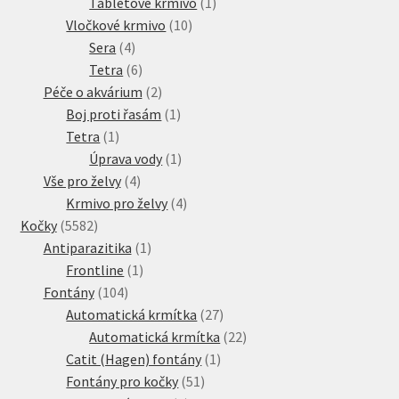
produkt
1
Tabletové krmivo
1
10
produkt
Vločkové krmivo
10
4
produktů
Sera
4
produkty
6
Tetra
6
produktů
2
Péče o akvárium
2
produkty
1
Boj proti řasám
1
1
produkt
Tetra
1
produkt
1
Úprava vody
1
4
produkt
Vše pro želvy
4
produkty
4
Krmivo pro želvy
4
5582
produkty
Kočky
5582
produktů
1
Antiparazitika
1
1
produkt
Frontline
1
104
produkt
Fontány
104
produktů
27
Automatická krmítka
27
produktů
22
Automatická krmítka
22
1
produktů
Catit (Hagen) fontány
1
51
produkt
Fontány pro kočky
51