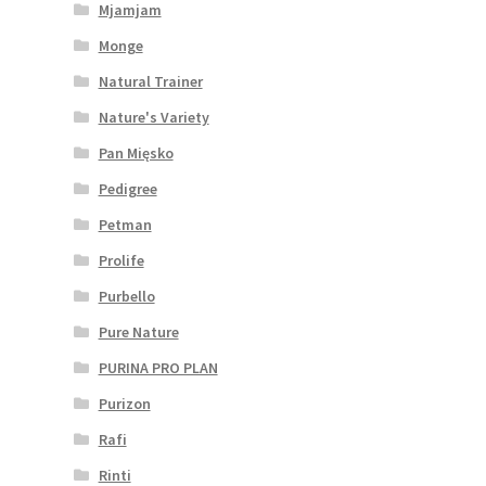
Mjamjam
Monge
Natural Trainer
Nature's Variety
Pan Mięsko
Pedigree
Petman
Prolife
Purbello
Pure Nature
PURINA PRO PLAN
Purizon
Rafi
Rinti