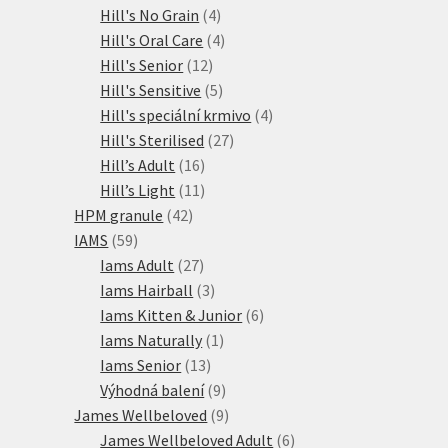
produktů
4
Hill's No Grain
4
produkty
4
Hill's Oral Care
4
12
produkty
Hill's Senior
12
produktů
5
Hill's Sensitive
5
produktů
4
Hill's speciální krmivo
4
27
produkty
Hill's Sterilised
27
16
produktů
Hill’s Adult
16
produktů
11
Hill’s Light
11
42
produktů
HPM granule
42
59
produktů
IAMS
59
produktů
27
Iams Adult
27
produktů
3
Iams Hairball
3
produkty
6
Iams Kitten & Junior
6
1
produktů
Iams Naturally
1
13
produkt
Iams Senior
13
produktů
9
Výhodná balení
9
produktů
9
James Wellbeloved
9
produktů
6
James Wellbeloved Adult
6