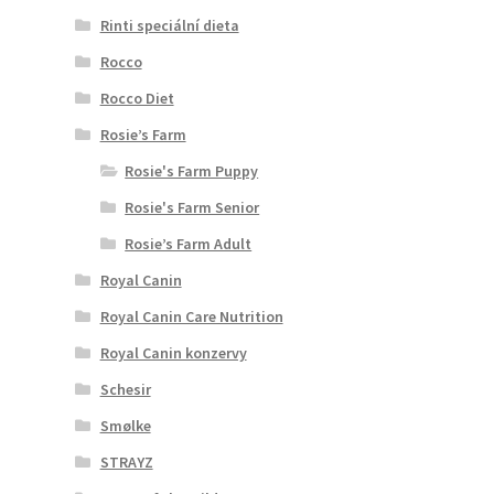
Rinti speciální dieta
Rocco
Rocco Diet
Rosie’s Farm
Rosie's Farm Puppy
Rosie's Farm Senior
Rosie’s Farm Adult
Royal Canin
Royal Canin Care Nutrition
Royal Canin konzervy
Schesir
Smølke
STRAYZ