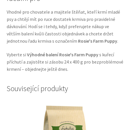
Veterinární dieta pro psy
Vhodné pro chovatele a majitele štěňat, kteří krmí mladé
psy a chtějí mít po ruce dostatek krmiva pro pravidelné
Vodítka a obojky
dávkování. Hodí se i tehdy, když preferujete nákup ve
větším balení kvůli častosti objednávek a chcete držet
Wolf of Wilderness
jednotnou řadu krmiva s označením
Rosie's Farm Puppy
.
Vyberte si
Výhodné balení Rosie's Farm Puppy
s kuřecí
příchutí a zajistěte si zásobu 24 x 400 g pro bezproblémové
krmení – objednejte ještě dnes.
Související produkty