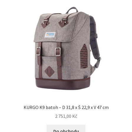
KURGO K9 batoh – D 31,8 x Š 22,9 x V 47 cm
2 751,00
Kč
Do obchodu