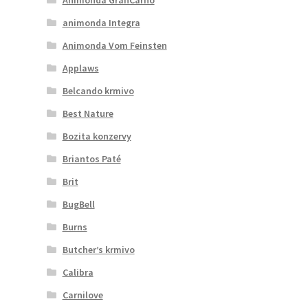
animonda Integra
Animonda Vom Feinsten
Applaws
Belcando krmivo
Best Nature
Bozita konzervy
Briantos Paté
Brit
BugBell
Burns
Butcher’s krmivo
Calibra
Carnilove