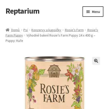
Reptarium
Přeskočit
Přejít
Menu
na
k
navigaci
obsahu
Úvodní stránka
webu
Domů
Psi
Konzervy a kapsičky
Rosie’s Farm
Rosie's
Farm Puppy
Výhodné balení Rosie’s Farm Puppy 24 x 400 g –
Košík
Puppy: Kuře
Malá zvířata — Klece, krmivo, vybavení
Můj účet
Obchod
Pokladna
Vše pro kočky