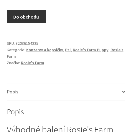
N&D Farmina pro kočky — Italské holistic krmivo
Do obchodu
Odpočívadla pro kočky
Pamlsky pro kočky
SKU:
32036154225
Kategorie:
Konzervy a kapsičky
,
Psi
,
Rosie's Farm Puppy
,
Rosie’s
Purizon pro kočky
Farm
Značka:
Rosie's Farm
Royal Canin pro kočky
Škrabadla pro kočky
Popis
Veterinární dieta pro kočky
Popis
Vše pro psy — Krmivo, doplňky, vybavení
Výhodné balení Rosie's Farm
Boudy a výběhy