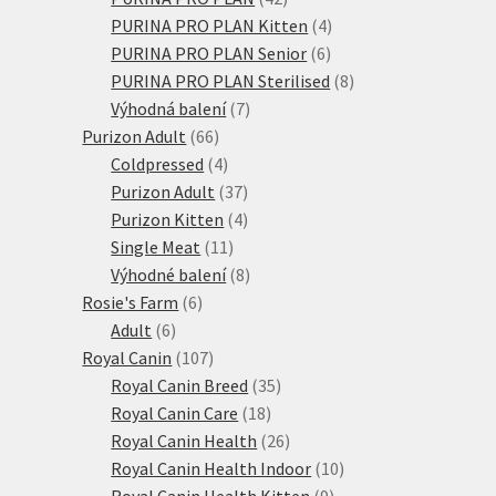
produktů
4
PURINA PRO PLAN Kitten
4
6
produkty
PURINA PRO PLAN Senior
6
produktů
8
PURINA PRO PLAN Sterilised
8
7
produktů
Výhodná balení
7
66
produktů
Purizon Adult
66
produktů
4
Coldpressed
4
produkty
37
Purizon Adult
37
produktů
4
Purizon Kitten
4
11
produkty
Single Meat
11
produktů
8
Výhodné balení
8
6
produktů
Rosie's Farm
6
6
produktů
Adult
6
produktů
107
Royal Canin
107
produktů
35
Royal Canin Breed
35
18
produktů
Royal Canin Care
18
produktů
26
Royal Canin Health
26
produktů
10
Royal Canin Health Indoor
10
9
produktů
Royal Canin Health Kitten
9