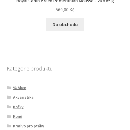
Royal Canin Breed Pomeranian Mousse – 24 x 85 g
569,00
Kč
Do obchodu
Kategorie produktu
% Akce
Akvaristika
Kočky
Koně
Krmivo pro ptáky