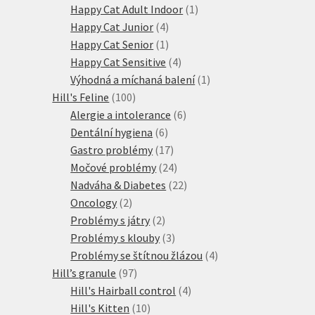
produktů
1
Happy Cat Adult Indoor
1
4
produkt
Happy Cat Junior
4
produkty
1
Happy Cat Senior
1
produkt
4
Happy Cat Sensitive
4
produkty
1
Výhodná a míchaná balení
1
100
produkt
Hill's Feline
100
produktů
6
Alergie a intolerance
6
6
produktů
Dentální hygiena
6
produktů
17
Gastro problémy
17
produktů
24
Močové problémy
24
produktů
22
Nadváha & Diabetes
22
2
produktů
Oncology
2
produkty
2
Problémy s játry
2
produkty
3
Problémy s klouby
3
produkty
4
Problémy se štítnou žlázou
4
97
produkty
Hill’s granule
97
produktů
4
Hill's Hairball control
4
10
produkty
Hill's Kitten
10