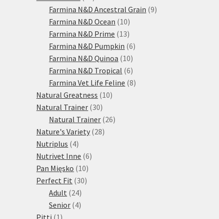
produktů
9
Farmina N&D Ancestral Grain
9
10
produktů
Farmina N&D Ocean
10
13
produktů
Farmina N&D Prime
13
produktů
6
Farmina N&D Pumpkin
6
10
produktů
Farmina N&D Quinoa
10
produktů
6
Farmina N&D Tropical
6
produktů
8
Farmina Vet Life Feline
8
10
produktů
Natural Greatness
10
30
produktů
Natural Trainer
30
produktů
26
Natural Trainer
26
28
produktů
Nature's Variety
28
4
produktů
Nutriplus
4
produkty
6
Nutrivet Inne
6
10
produktů
Pan Mięsko
10
30
produktů
Perfect Fit
30
24
produktů
Adult
24
4
produktů
Senior
4
1
produkty
Pitti
1