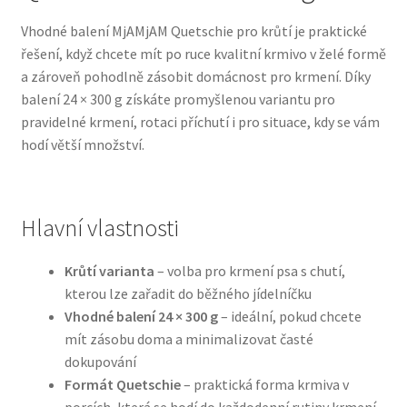
Vhodné balení MjAMjAM Quetschie pro krůtí je praktické
Bozita pro psy — Švédské krmivo s nordickou kvalitou
řešení, když chcete mít po ruce kvalitní krmivo v želé formě
a zároveň pohodlně zásobit domácnost pro krmení. Díky
Brit pro psy
balení 24 × 300 g získáte promyšlenou variantu pro
pravidelné krmení, rotaci příchutí i pro situace, kdy se vám
Granule pro psy
hodí větší množství.
Natural Trainer pro psy — Italské krmivo s
přírodními složkami
Hlavní vlastnosti
Happy Dog — Německá kvalita a přirozené složení
Krůtí varianta
– volba pro krmení psa s chutí,
kterou lze zařadit do běžného jídelníčku
Hill’s pro psy
Vhodné balení 24 × 300 g
– ideální, pokud chcete
mít zásobu doma a minimalizovat časté
Hračky pro psy
dokupování
Formát Quetschie
– praktická forma krmiva v
Konzervy a kapsičky pro psy