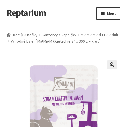
Reptarium
Přeskočit
Přejít
Menu
na
k
navigaci
obsahu
Úvodní stránka
webu
Domů
Kočky
Konzervy a kapsičky
MjAMjAM Adult
Adult
Výhodné balení MjAMjAM Quetschie 24 x 300 g – krůtí
Košík
Malá zvířata — Klece, krmivo, vybavení
Můj účet
Obchod
Pokladna
Vše pro kočky