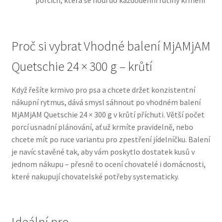
porcích, která se hodí do každodenní rutiny krmení
N&D Farmina pro psy — Italské holistic krmivo
Proč si vybrat Vhodné balení MjAMjAM
Oblečky pro psy
Quetschie 24 × 300 g – krůtí
Pamlsky pro psy
Když řešíte krmivo pro psa a chcete držet konzistentní
nákupní rytmus, dává smysl sáhnout po vhodném balení
Pelíšky pro psy
MjAMjAM Quetschie 24 × 300 g v krůtí příchuti. Větší počet
porcí usnadní plánování, ať už krmíte pravidelně, nebo
Ortopedické pelíšky
chcete mít po ruce variantu pro zpestření jídelníčku. Balení
je navíc stavěné tak, aby vám poskytlo dostatek kusů v
Přepravky pro psy
jednom nákupu – přesně to ocení chovatelé i domácnosti,
které nakupují chovatelské potřeby systematicky.
Purizon pro psy — Vysoký obsah masa, bez obilovin
Royal Canin pro psy
Ideální pro