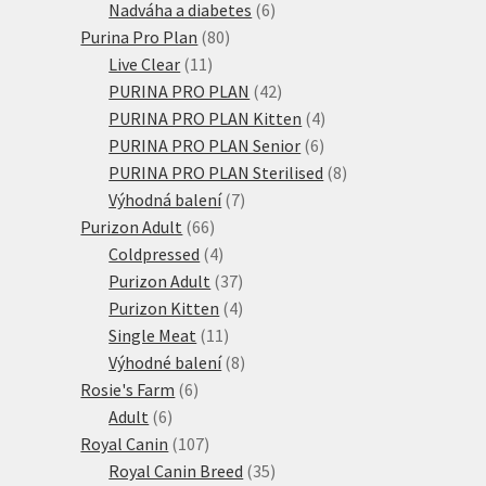
produktů
6
Nadváha a diabetes
6
80
produktů
Purina Pro Plan
80
11
produktů
Live Clear
11
produktů
42
PURINA PRO PLAN
42
produktů
4
PURINA PRO PLAN Kitten
4
6
produkty
PURINA PRO PLAN Senior
6
produktů
8
PURINA PRO PLAN Sterilised
8
7
produktů
Výhodná balení
7
66
produktů
Purizon Adult
66
produktů
4
Coldpressed
4
produkty
37
Purizon Adult
37
produktů
4
Purizon Kitten
4
11
produkty
Single Meat
11
produktů
8
Výhodné balení
8
6
produktů
Rosie's Farm
6
6
produktů
Adult
6
produktů
107
Royal Canin
107
produktů
35
Royal Canin Breed
35