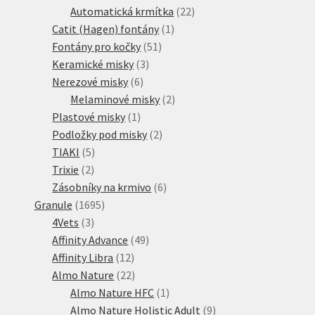
produktů
22
Automatická krmítka
22
1
produktů
Catit (Hagen) fontány
1
51
produkt
Fontány pro kočky
51
3
produktů
Keramické misky
3
6
produkty
Nerezové misky
6
produktů
2
Melaminové misky
2
1
produkty
Plastové misky
1
produkt
2
Podložky pod misky
2
5
produkty
TIAKI
5
2
produktů
Trixie
2
produkty
6
Zásobníky na krmivo
6
1695
produktů
Granule
1695
3
produktů
4Vets
3
produkty
49
Affinity Advance
49
12
produktů
Affinity Libra
12
produktů
22
Almo Nature
22
produktů
1
Almo Nature HFC
1
produkt
9
Almo Nature Holistic Adult
9