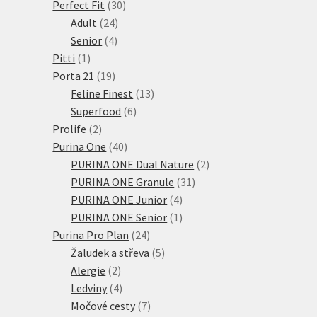
30
produktů
Perfect Fit
30
24
produktů
Adult
24
4
produktů
Senior
4
1
produkty
Pitti
1
produkt
19
Porta 21
19
produktů
13
Feline Finest
13
6
produktů
Superfood
6
2
produktů
Prolife
2
produkty
40
Purina One
40
produktů
2
PURINA ONE Dual Nature
2
31
produkty
PURINA ONE Granule
31
4
produktů
PURINA ONE Junior
4
produkty
1
PURINA ONE Senior
1
24
produkt
Purina Pro Plan
24
produktů
5
Žaludek a střeva
5
2
produktů
Alergie
2
produkty
4
Ledviny
4
produkty
7
Močové cesty
7