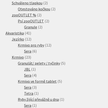
produkty
2
Schváleno tlapkou
2
produkty
2
Otestováno kočkou
2
2
produkty
zooOUTLET %
2
produkty
2
Psí zooOUTLET
2
2
produkty
Granule
2
41
produkty
Akvaristika
41
produktů
12
Jezírko
12
produktů
12
Krmivo pro ryby
12
6
produktů
Sera
6
23
produktů
Krmivo
23
produktů
5
Granulát/ pelety / tyčinky
5
1
produktů
JBL
1
produkt
4
Sera
4
produkty
5
Krmivo ve formě tablet
5
3
produktů
Sera
3
produkty
1
Tetra
1
produkt
1
Ryby žijící převážně u dna
1
1
produkt
Sera
1