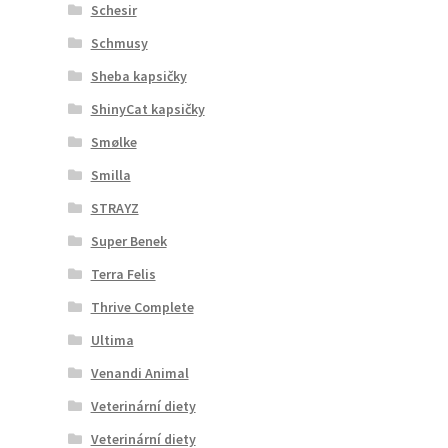
Schesir
Schmusy
Sheba kapsičky
ShinyCat kapsičky
Smølke
Smilla
STRAYZ
Super Benek
Terra Felis
Thrive Complete
Ultima
Venandi Animal
Veterinární diety
Veterinární diety