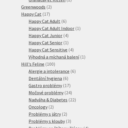
2
produkty
Greenwoods
2
17
produkty
Happy Cat
17
produktů
6
Happy Cat Adult
6
produktů
1
Happy Cat Adult Indoor
1
4
produkt
Happy Cat Junior
4
produkty
1
Happy Cat Senior
1
produkt
4
Happy Cat Sensitive
4
produkty
1
Výhodná a míchaná balení
1
100
produkt
Hill's Feline
100
produktů
6
Alergie a intolerance
6
6
produktů
Dentální hygiena
6
produktů
17
Gastro problémy
17
produktů
24
Močové problémy
24
produktů
22
Nadváha & Diabetes
22
2
produktů
Oncology
2
produkty
2
Problémy s játry
2
produkty
3
Problémy s klouby
3
produkty
4