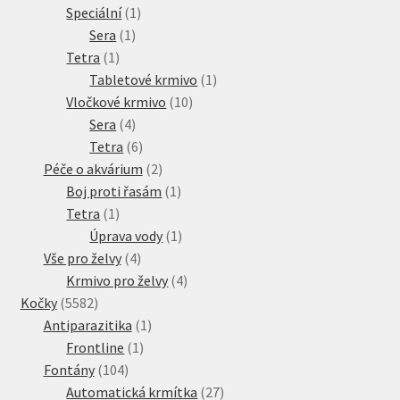
produkt
1
Speciální
1
1
produkt
Sera
1
1
produkt
Tetra
1
produkt
1
Tabletové krmivo
1
10
produkt
Vločkové krmivo
10
4
produktů
Sera
4
produkty
6
Tetra
6
produktů
2
Péče o akvárium
2
produkty
1
Boj proti řasám
1
1
produkt
Tetra
1
produkt
1
Úprava vody
1
4
produkt
Vše pro želvy
4
produkty
4
Krmivo pro želvy
4
5582
produkty
Kočky
5582
produktů
1
Antiparazitika
1
1
produkt
Frontline
1
104
produkt
Fontány
104
produktů
27
Automatická krmítka
27