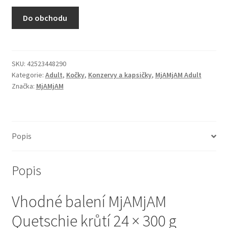
N&D Farmina pro kočky — Italské holistic krmivo
Do obchodu
Odpočívadla pro kočky
Pamlsky pro kočky
SKU:
42523448290
Kategorie:
Adult
,
Kočky
,
Konzervy a kapsičky
,
MjAMjAM Adult
Značka:
MjAMjAM
Purizon pro kočky
Royal Canin pro kočky
Popis
Škrabadla pro kočky
Popis
Veterinární dieta pro kočky
Vhodné balení MjAMjAM
Vše pro psy — Krmivo, doplňky, vybavení
Quetschie krůtí 24 × 300 g
Boudy a výběhy