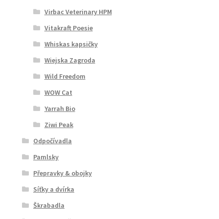
Virbac Veterinary HPM
Vitakraft Poesie
Whiskas kapsičky
Wiejska Zagroda
Wild Freedom
WOW Cat
Yarrah Bio
Ziwi Peak
Odpočívadla
Pamlsky
Přepravky & obojky
Síťky a dvírka
Škrabadla