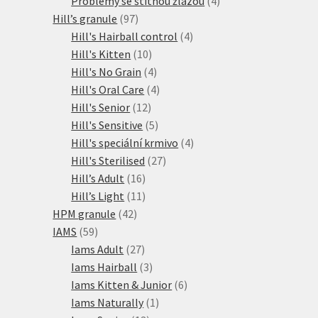
Problémy se štítnou žlázou
4
97
produkty
Hill’s granule
97
produktů
4
Hill's Hairball control
4
10
produkty
Hill's Kitten
10
produktů
4
Hill's No Grain
4
produkty
4
Hill's Oral Care
4
12
produkty
Hill's Senior
12
produktů
5
Hill's Sensitive
5
produktů
4
Hill's speciální krmivo
4
27
produkty
Hill's Sterilised
27
16
produktů
Hill’s Adult
16
produktů
11
Hill’s Light
11
42
produktů
HPM granule
42
59
produktů
IAMS
59
produktů
27
Iams Adult
27
produktů
3
Iams Hairball
3
produkty
6
Iams Kitten & Junior
6
1
produktů
Iams Naturally
1