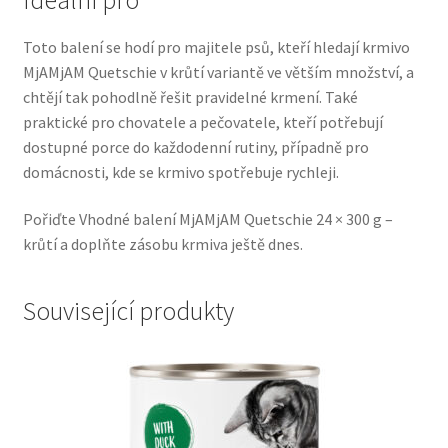
Veterinární dieta pro psy
Toto balení se hodí pro majitele psů, kteří hledají krmivo
MjAMjAM Quetschie v krůtí variantě ve větším množství, a
Vodítka a obojky
chtějí tak pohodlně řešit pravidelné krmení. Také
praktické pro chovatele a pečovatele, kteří potřebují
Wolf of Wilderness
dostupné porce do každodenní rutiny, případně pro
domácnosti, kde se krmivo spotřebuje rychleji.
Pořiďte Vhodné balení MjAMjAM Quetschie 24 × 300 g –
krůtí a doplňte zásobu krmiva ještě dnes.
Související produkty