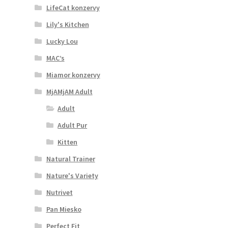
LifeCat konzervy
Lily's Kitchen
Lucky Lou
MAC’s
Miamor konzervy
MjAMjAM Adult
Adult
Adult Pur
Kitten
Natural Trainer
Nature's Variety
Nutrivet
Pan Miesko
Perfect Fit