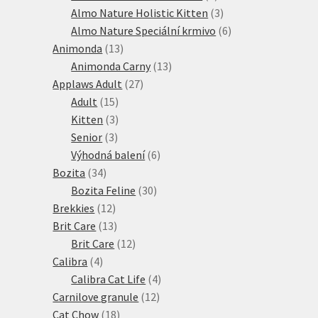
produktů
3
Almo Nature Holistic Kitten
3
produkty
6
Almo Nature Speciální krmivo
6
13
produktů
Animonda
13
produktů
13
Animonda Carny
13
27
produktů
Applaws Adult
27
15
produktů
Adult
15
produktů
3
Kitten
3
3
produkty
Senior
3
produkty
6
Výhodná balení
6
34
produktů
Bozita
34
produktů
30
Bozita Feline
30
12
produktů
Brekkies
12
produktů
13
Brit Care
13
produktů
12
Brit Care
12
4
produktů
Calibra
4
produkty
4
Calibra Cat Life
4
12
produkty
Carnilove granule
12
18
produktů
Cat Chow
18