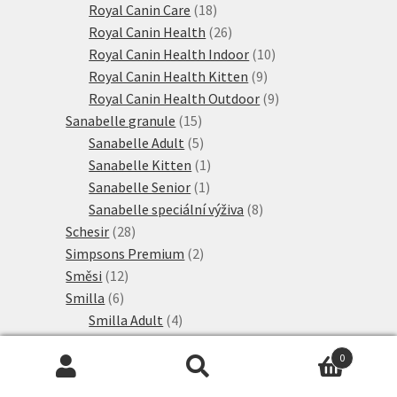
18
produktů
Royal Canin Care
18
produktů
26
Royal Canin Health
26
produktů
10
Royal Canin Health Indoor
10
9
produktů
Royal Canin Health Kitten
9
produktů
9
Royal Canin Health Outdoor
9
15
produktů
Sanabelle granule
15
produktů
5
Sanabelle Adult
5
produktů
1
Sanabelle Kitten
1
1
produkt
Sanabelle Senior
1
produkt
8
Sanabelle speciální výživa
8
28
produktů
Schesir
28
produktů
2
Simpsons Premium
2
12
produkty
Směsi
12
6
produktů
Smilla
6
produktů
4
Smilla Adult
4
produkty
2
Smilla Adult speciální výživa
2
0
2
produkty
Smilla Veterinary Diet
2
Hledat:
Hledat
21
produkty
SPECIFIC
21