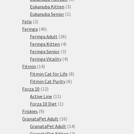
3
produkty
Eukanuba Kitten
3
1
produkty
Eukanuba Senior
1
2
produkt
Felix
2
produkty
40
Feringa
40
produktů
26
Feringa Adult
26
produktů
4
Feringa Kitten
4
3
produkty
Feringa Senior
3
produkty
4
Feringa Vitality
4
14
produkty
Fitmin
14
produktů
8
Fitmin Cat for Life
8
6
produktů
Fitmin Cat Purity
6
12
produktů
Forza 10
12
produktů
11
Active Line
11
produktů
1
Forza 10 Diet
1
9
produkt
Friskies
9
produktů
16
GranataPet Adult
16
produktů
14
GranataPet Adult
14
produktů
2
GranataPet Kitten
2