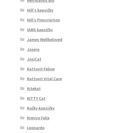
Herrmanns Bio
Hill's kapsičky
Hill’s Prescription
IAMS kapsičky
James Wellbeloved
Josera
JosiCat
Kattovit Feline
Kattovit Vital Care
Kitekat
KITTY Cat
Kočky kapsičky
Krmivo Felix
Leonardo