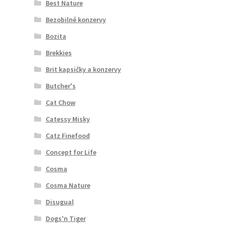
Best Nature
Bezobilné konzervy
Bozita
Brekkies
Brit kapsičky a konzervy
Butcher's
Cat Chow
Catessy Misky
Catz Finefood
Concept for Life
Cosma
Cosma Nature
Disugual
Dogs'n Tiger