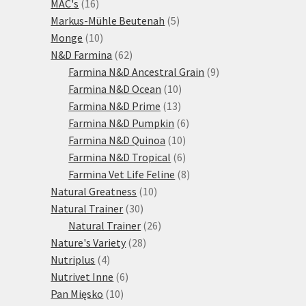
16
produktů
MAC's
16
produktů
5
Markus-Mühle Beutenah
5
10
produktů
Monge
10
produktů
62
N&D Farmina
62
produktů
9
Farmina N&D Ancestral Grain
9
10
produktů
Farmina N&D Ocean
10
13
produktů
Farmina N&D Prime
13
produktů
6
Farmina N&D Pumpkin
6
10
produktů
Farmina N&D Quinoa
10
produktů
6
Farmina N&D Tropical
6
produktů
8
Farmina Vet Life Feline
8
10
produktů
Natural Greatness
10
30
produktů
Natural Trainer
30
produktů
26
Natural Trainer
26
28
produktů
Nature's Variety
28
4
produktů
Nutriplus
4
produkty
6
Nutrivet Inne
6
10
produktů
Pan Mięsko
10