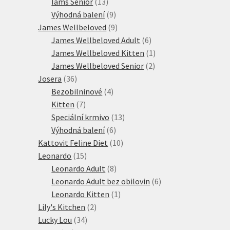
13
produkt
Iams Senior
13
produktů
9
Výhodná balení
9
produktů
9
James Wellbeloved
9
produktů
6
James Wellbeloved Adult
6
produktů
1
James Wellbeloved Kitten
1
2
produkt
James Wellbeloved Senior
2
36
produkty
Josera
36
produktů
4
Bezobilninové
4
7
produkty
Kitten
7
produktů
13
Speciální krmivo
13
6
produktů
Výhodná balení
6
produktů
10
Kattovit Feline Diet
10
15
produktů
Leonardo
15
produktů
8
Leonardo Adult
8
produktů
6
Leonardo Adult bez obilovin
6
1
produktů
Leonardo Kitten
1
2
produkt
Lily's Kitchen
2
34
produkty
Lucky Lou
34