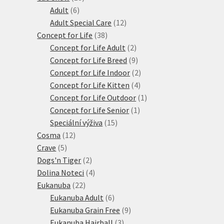
6
produktů
Adult
6
produktů
12
Adult Special Care
12
38
produktů
Concept for Life
38
produktů
2
Concept for Life Adult
2
produkty
9
Concept for Life Breed
9
produktů
2
Concept for Life Indoor
2
4
produkty
Concept for Life Kitten
4
produkty
1
Concept for Life Outdoor
1
1
produkt
Concept for Life Senior
1
15
produkt
Speciální výživa
15
12
produktů
Cosma
12
5
produktů
Crave
5
produktů
2
Dogs'n Tiger
2
produkty
4
Dolina Noteci
4
22
produkty
Eukanuba
22
produktů
6
Eukanuba Adult
6
produktů
9
Eukanuba Grain Free
9
3
produktů
Eukanuba Hairball
3