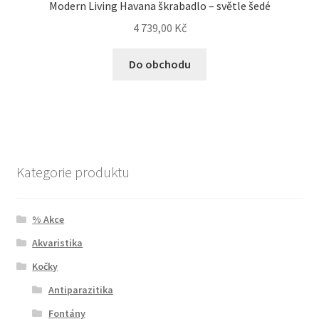
Modern Living Havana škrabadlo – světle šedé
4 739,00
Kč
Do obchodu
Kategorie produktu
% Akce
Akvaristika
Kočky
Antiparazitika
Fontány