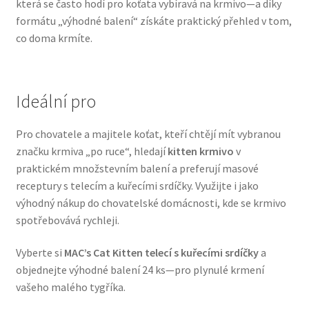
která se často hodí pro koťata vybíravá na krmivo—a díky
Veterinární dieta pro psy
formátu „výhodné balení“ získáte praktický přehled v tom,
co doma krmíte.
Vodítka a obojky
Wolf of Wilderness
Ideální pro
Pro chovatele a majitele koťat, kteří chtějí mít vybranou
značku krmiva „po ruce“, hledají
kitten krmivo
v
praktickém množstevním balení a preferují masové
receptury s telecím a kuřecími srdíčky. Využijte i jako
výhodný nákup do chovatelské domácnosti, kde se krmivo
spotřebovává rychleji.
Vyberte si
MAC’s Cat Kitten telecí s kuřecími srdíčky
a
objednejte výhodné balení 24 ks—pro plynulé krmení
vašeho malého tygříka.