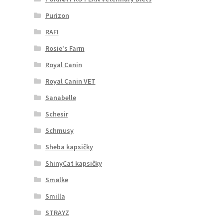
Purizon
RAFI
Rosie's Farm
Royal Canin
Royal Canin VET
Sanabelle
Schesir
Schmusy
Sheba kapsičky
ShinyCat kapsičky
Smølke
Smilla
STRAYZ