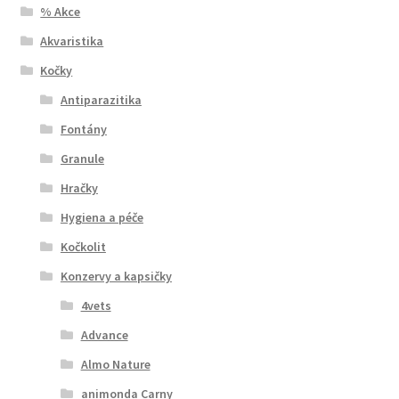
% Akce
Akvaristika
Kočky
Antiparazitika
Fontány
Granule
Hračky
Hygiena a péče
Kočkolit
Konzervy a kapsičky
4vets
Advance
Almo Nature
animonda Carny