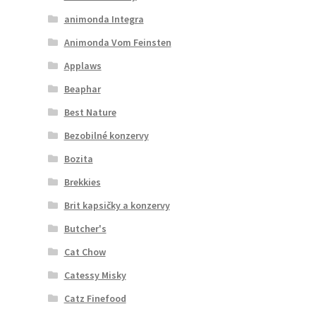
animonda Integra
Animonda Vom Feinsten
Applaws
Beaphar
Best Nature
Bezobilné konzervy
Bozita
Brekkies
Brit kapsičky a konzervy
Butcher's
Cat Chow
Catessy Misky
Catz Finefood