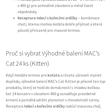
x 400 g) pro pohodlné zásobení a méně časté
objednávky.
N&D Farmina pro psy — Italské holistic krmivo
Receptura telecí s kuřecími srdíčky
– kombinace
chutí, kterou mohou koťata dobře přijímat a která
Oblečky pro psy
působí přirozeně pro masové krmivo.
Pamlsky pro psy
Pelíšky pro psy
Proč si vybrat Výhodné balení MAC’s
Cat 24 ks (Kitten)
Ortopedické pelíšky
Když hledáte krmivo pro
koťata
a chcete zároveň myslet
Přepravky pro psy
dopředu, výhodné balení MAC’s Cat Kitten je přesně ten typ
produktu, který se hodí do domácností s mladou kočkou.
Purizon pro psy — Vysoký obsah masa, bez obilovin
Set 24 konzerv s obsahem 400 g usnadňuje pravidelné
krmení a pomáhá udržet plynulost v chovatelské rutiny.
Royal Canin pro psy
Receptura
telecí s kuřecími srdíčky
nabízí masovou chuť,