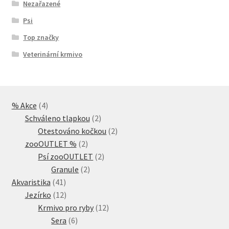
Nezařazené
Psi
Top značky
Veterinární krmivo
4
% Akce
4
produkty
2
Schváleno tlapkou
2
produkty
2
Otestováno kočkou
2
2
produkty
zooOUTLET %
2
produkty
2
Psí zooOUTLET
2
2
produkty
Granule
2
41
produkty
Akvaristika
41
produktů
12
Jezírko
12
produktů
12
Krmivo pro ryby
12
6
produktů
Sera
6