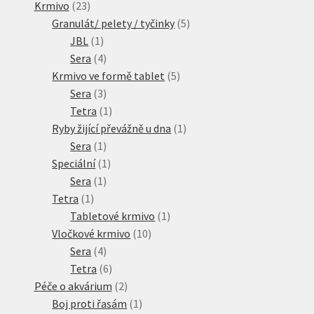
23
produktů
Krmivo
23
produktů
5
Granulát/ pelety / tyčinky
5
1
produktů
JBL
1
produkt
4
Sera
4
produkty
5
Krmivo ve formě tablet
5
3
produktů
Sera
3
produkty
1
Tetra
1
produkt
1
Ryby žijící převážně u dna
1
1
produkt
Sera
1
produkt
1
Speciální
1
1
produkt
Sera
1
1
produkt
Tetra
1
produkt
1
Tabletové krmivo
1
10
produkt
Vločkové krmivo
10
4
produktů
Sera
4
produkty
6
Tetra
6
produktů
2
Péče o akvárium
2
produkty
1
Boj proti řasám
1