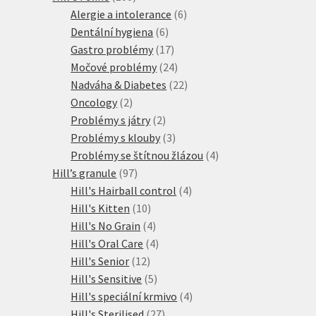
produktů
6
Alergie a intolerance
6
6
produktů
Dentální hygiena
6
produktů
17
Gastro problémy
17
produktů
24
Močové problémy
24
produktů
22
Nadváha & Diabetes
22
2
produktů
Oncology
2
produkty
2
Problémy s játry
2
produkty
3
Problémy s klouby
3
produkty
4
Problémy se štítnou žlázou
4
97
produkty
Hill’s granule
97
produktů
4
Hill's Hairball control
4
10
produkty
Hill's Kitten
10
produktů
4
Hill's No Grain
4
produkty
4
Hill's Oral Care
4
12
produkty
Hill's Senior
12
produktů
5
Hill's Sensitive
5
produktů
4
Hill's speciální krmivo
4
27
produkty
Hill's Sterilised
27