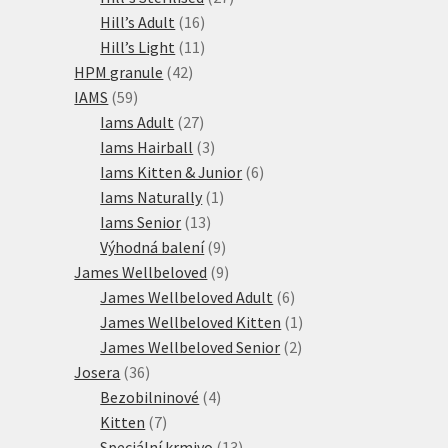
16
produktů
Hill’s Adult
16
produktů
11
Hill’s Light
11
42
produktů
HPM granule
42
59
produktů
IAMS
59
produktů
27
Iams Adult
27
produktů
3
Iams Hairball
3
produkty
6
Iams Kitten & Junior
6
1
produktů
Iams Naturally
1
13
produkt
Iams Senior
13
produktů
9
Výhodná balení
9
produktů
9
James Wellbeloved
9
produktů
6
James Wellbeloved Adult
6
produktů
1
James Wellbeloved Kitten
1
2
produkt
James Wellbeloved Senior
2
36
produkty
Josera
36
produktů
4
Bezobilninové
4
7
produkty
Kitten
7
produktů
13
Speciální krmivo
13