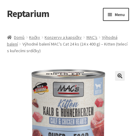
Reptarium
Přeskočit
Přejít
Menu
na
k
navigaci
obsahu
Úvodní stránka
webu
Domů
Kočky
Konzervy a kapsičky
MAC’s
Výhodná
balení
Výhodné balení MAC’s Cat 24 ks (24 x 400 g) – Kitten (telecí
Košík
s kuřecími srdíčky)
Malá zvířata — Klece, krmivo, vybavení
Můj účet
Obchod
Pokladna
Vše pro kočky