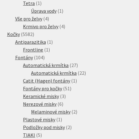
1
produkt
Tetra
1
produkt
1
Úprava vody
1
4
produkt
Vše pro želvy
4
produkty
4
Krmivo pro želvy
4
5582
produkty
Kočky
5582
produktů
1
Antiparazitika
1
1
produkt
Frontline
1
104
produkt
Fontány
104
produktů
27
Automatická krmítka
27
produktů
22
Automatická krmítka
22
1
produktů
Catit (Hagen) fontány
1
51
produkt
Fontány pro kočky
51
3
produktů
Keramické misky
3
6
produkty
Nerezové misky
6
produktů
2
Melaminové misky
2
1
produkty
Plastové misky
1
produkt
2
Podložky pod misky
2
5
produkty
TIAKI
5