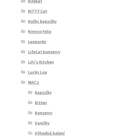
Kitekat
KITTY Cat
Kočky kapsičky
Krmivo Felix
Leonardo
LifeCat konzervy
Lily's Kitchen
Lucky Lou
MAC’s
Kapsičky
Kitten
Konzervy
Vaničky
Výhodná balení