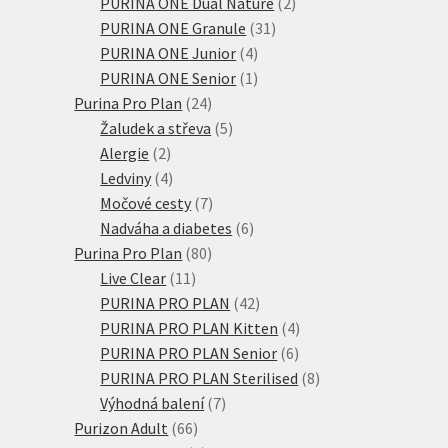
produktů
2
PURINA ONE Dual Nature
2
31
produkty
PURINA ONE Granule
31
4
produktů
PURINA ONE Junior
4
produkty
1
PURINA ONE Senior
1
24
produkt
Purina Pro Plan
24
produktů
5
Žaludek a střeva
5
2
produktů
Alergie
2
produkty
4
Ledviny
4
produkty
7
Močové cesty
7
produktů
6
Nadváha a diabetes
6
80
produktů
Purina Pro Plan
80
11
produktů
Live Clear
11
produktů
42
PURINA PRO PLAN
42
produktů
4
PURINA PRO PLAN Kitten
4
6
produkty
PURINA PRO PLAN Senior
6
produktů
8
PURINA PRO PLAN Sterilised
8
7
produktů
Výhodná balení
7
66
produktů
Purizon Adult
66