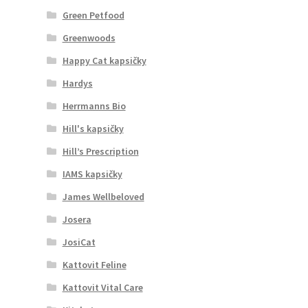
Green Petfood
Greenwoods
Happy Cat kapsičky
Hardys
Herrmanns Bio
Hill's kapsičky
Hill’s Prescription
IAMS kapsičky
James Wellbeloved
Josera
JosiCat
Kattovit Feline
Kattovit Vital Care