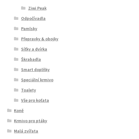
Ziwi Peak
Odpočívadla
Pamlsky
Přepravky & obojky
Síťky a dvírka
Škrabadla
Smart doplňky
Speciální krmivo
Toalety
Vše pro koťata
Koně
Krmivo pro ptáky
Malá zvířata