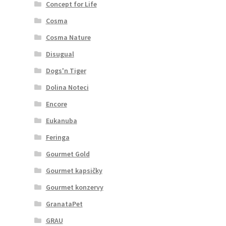
Concept for Life
Cosma
Cosma Nature
Disugual
Dogs'n Tiger
Dolina Noteci
Encore
Eukanuba
Feringa
Gourmet Gold
Gourmet kapsičky
Gourmet konzervy
GranataPet
GRAU