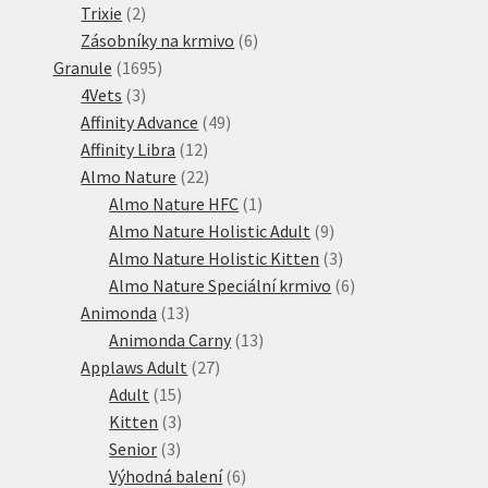
2
produktů
Trixie
2
produkty
6
Zásobníky na krmivo
6
1695
produktů
Granule
1695
3
produktů
4Vets
3
produkty
49
Affinity Advance
49
12
produktů
Affinity Libra
12
produktů
22
Almo Nature
22
produktů
1
Almo Nature HFC
1
produkt
9
Almo Nature Holistic Adult
9
produktů
3
Almo Nature Holistic Kitten
3
produkty
6
Almo Nature Speciální krmivo
6
13
produktů
Animonda
13
produktů
13
Animonda Carny
13
27
produktů
Applaws Adult
27
15
produktů
Adult
15
produktů
3
Kitten
3
3
produkty
Senior
3
produkty
6
Výhodná balení
6