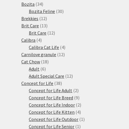
34
produktů
Bozita
34
produktů
30
Bozita Feline
30
12
produktů
Brekkies
12
produktů
13
Brit Care
13
produktů
12
Brit Care
12
4
produktů
Calibra
4
produkty
4
Calibra Cat Life
4
12
produkty
Carnilove granule
12
18
produktů
Cat Chow
18
6
produktů
Adult
6
produktů
12
Adult Special Care
12
38
produktů
Concept for Life
38
produktů
2
Concept for Life Adult
2
produkty
9
Concept for Life Breed
9
produktů
2
Concept for Life Indoor
2
4
produkty
Concept for Life Kitten
4
produkty
1
Concept for Life Outdoor
1
1
produkt
Concept for Life Senior
1