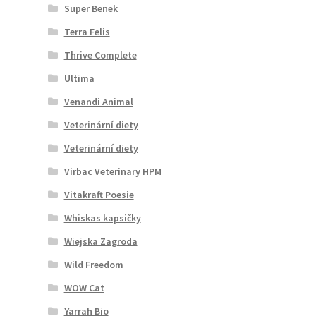
Super Benek
Terra Felis
Thrive Complete
Ultima
Venandi Animal
Veterinární diety
Veterinární diety
Virbac Veterinary HPM
Vitakraft Poesie
Whiskas kapsičky
Wiejska Zagroda
Wild Freedom
WOW Cat
Yarrah Bio