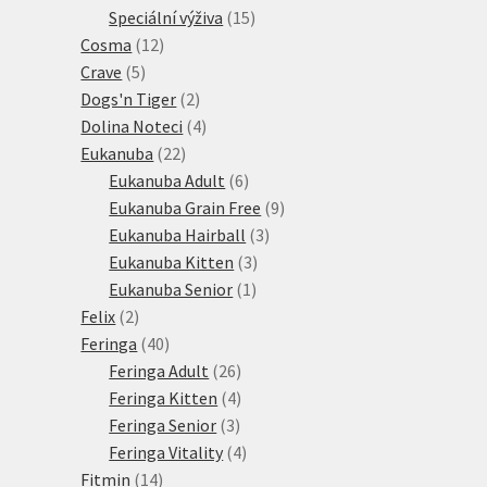
15
produkt
Speciální výživa
15
12
produktů
Cosma
12
5
produktů
Crave
5
produktů
2
Dogs'n Tiger
2
produkty
4
Dolina Noteci
4
22
produkty
Eukanuba
22
produktů
6
Eukanuba Adult
6
produktů
9
Eukanuba Grain Free
9
3
produktů
Eukanuba Hairball
3
3
produkty
Eukanuba Kitten
3
1
produkty
Eukanuba Senior
1
2
produkt
Felix
2
produkty
40
Feringa
40
produktů
26
Feringa Adult
26
produktů
4
Feringa Kitten
4
3
produkty
Feringa Senior
3
produkty
4
Feringa Vitality
4
14
produkty
Fitmin
14