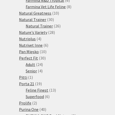
Farmina N&D Tropical
6
produktů
8
Farmina Vet Life Feline
8
10
produktů
Natural Greatness
10
30
produktů
Natural Trainer
30
produktů
26
Natural Trainer
26
28
produktů
Nature's Variety
28
4
produktů
Nutriplus
4
produkty
6
Nutrivet Inne
6
10
produktů
Pan Mięsko
10
30
produktů
Perfect Fit
30
24
produktů
Adult
24
4
produktů
Senior
4
1
produkty
Pitti
1
produkt
19
Porta 21
19
produktů
13
Feline Finest
13
6
produktů
Superfood
6
2
produktů
Prolife
2
produkty
40
Purina One
40