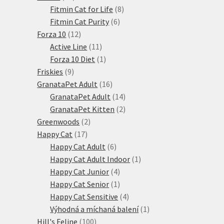
produktů
8
Fitmin Cat for Life
8
6
produktů
Fitmin Cat Purity
6
12
produktů
Forza 10
12
produktů
11
Active Line
11
produktů
1
Forza 10 Diet
1
9
produkt
Friskies
9
produktů
16
GranataPet Adult
16
produktů
14
GranataPet Adult
14
produktů
2
GranataPet Kitten
2
2
produkty
Greenwoods
2
17
produkty
Happy Cat
17
produktů
6
Happy Cat Adult
6
produktů
1
Happy Cat Adult Indoor
1
4
produkt
Happy Cat Junior
4
produkty
1
Happy Cat Senior
1
produkt
4
Happy Cat Sensitive
4
produkty
1
Výhodná a míchaná balení
1
100
produkt
Hill's Feline
100