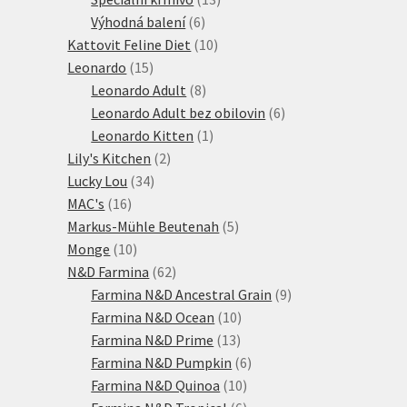
6
produktů
Výhodná balení
6
produktů
10
Kattovit Feline Diet
10
15
produktů
Leonardo
15
produktů
8
Leonardo Adult
8
produktů
6
Leonardo Adult bez obilovin
6
1
produktů
Leonardo Kitten
1
2
produkt
Lily's Kitchen
2
34
produkty
Lucky Lou
34
16
produktů
MAC's
16
produktů
5
Markus-Mühle Beutenah
5
10
produktů
Monge
10
produktů
62
N&D Farmina
62
produktů
9
Farmina N&D Ancestral Grain
9
10
produktů
Farmina N&D Ocean
10
13
produktů
Farmina N&D Prime
13
produktů
6
Farmina N&D Pumpkin
6
10
produktů
Farmina N&D Quinoa
10
produktů
6