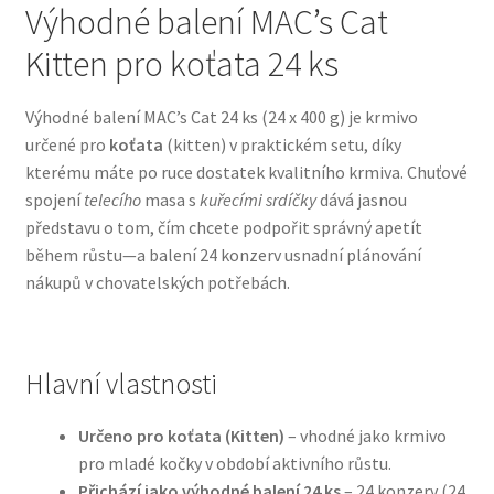
Výhodné balení MAC’s Cat
Kitten pro koťata 24 ks
Bozita pro psy — Švédské krmivo s nordickou kvalitou
Brit pro psy
Výhodné balení MAC’s Cat 24 ks (24 x 400 g) je krmivo
určené pro
koťata
(kitten) v praktickém setu, díky
Granule pro psy
kterému máte po ruce dostatek kvalitního krmiva. Chuťové
spojení
telecího
masa s
kuřecími srdíčky
dává jasnou
představu o tom, čím chcete podpořit správný apetít
Natural Trainer pro psy — Italské krmivo s
během růstu—a balení 24 konzerv usnadní plánování
přírodními složkami
nákupů v chovatelských potřebách.
Happy Dog — Německá kvalita a přirozené složení
Hill’s pro psy
Hlavní vlastnosti
Hračky pro psy
Určeno pro koťata (Kitten)
– vhodné jako krmivo
pro mladé kočky v období aktivního růstu.
Konzervy a kapsičky pro psy
Přichází jako výhodné balení 24 ks
– 24 konzerv (24