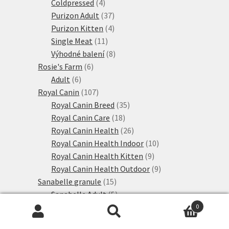
produktů
4
Coldpressed
4
produkty
37
Purizon Adult
37
produktů
4
Purizon Kitten
4
11
produkty
Single Meat
11
produktů
8
Výhodné balení
8
6
produktů
Rosie's Farm
6
6
produktů
Adult
6
produktů
107
Royal Canin
107
produktů
35
Royal Canin Breed
35
18
produktů
Royal Canin Care
18
produktů
26
Royal Canin Health
26
produktů
10
Royal Canin Health Indoor
10
9
produktů
Royal Canin Health Kitten
9
produktů
9
Royal Canin Health Outdoor
9
15
produktů
Sanabelle granule
15
produktů
5
Sanabelle Adult
5
produktů
1
Sanabelle Kitten
1
0
Hledat:
Hledat
1
produkt
Sanabelle Senior
1