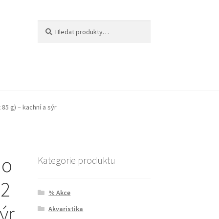
Hledat:
Hledat
85 g) – kachní a sýr
do
Kategorie produktu
32
% Akce
sýr
Akvaristika