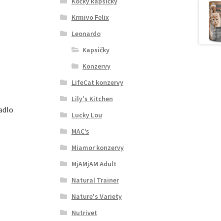
Kočky kapsičky
Krmivo Felix
Leonardo
Kapsičky
Konzervy
LifeCat konzervy
Lily's Kitchen
adlo
Lucky Lou
MAC’s
Miamor konzervy
MjAMjAM Adult
Natural Trainer
Nature's Variety
Nutrivet