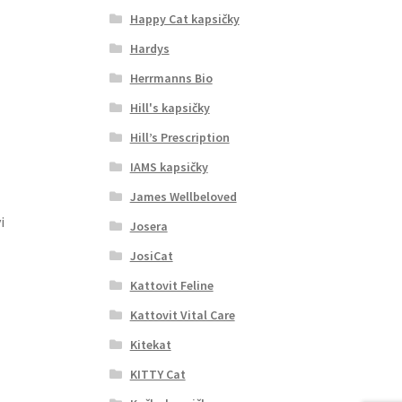
Happy Cat kapsičky
Hardys
Herrmanns Bio
Hill's kapsičky
Hill’s Prescription
IAMS kapsičky
James Wellbeloved
i
Josera
JosiCat
Kattovit Feline
Kattovit Vital Care
Kitekat
KITTY Cat