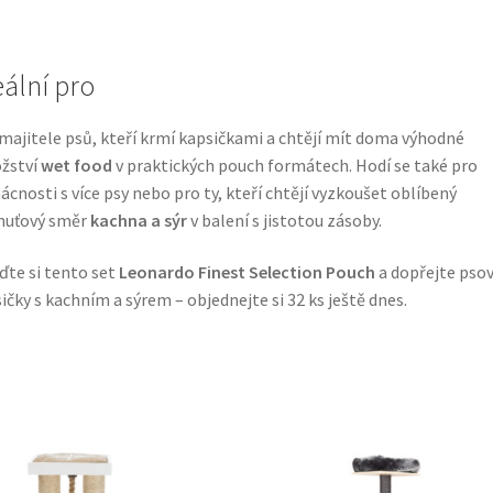
eální pro
majitele psů, kteří krmí kapsičkami a chtějí mít doma výhodné
žství
wet food
v praktických pouch formátech. Hodí se také pro
cnosti s více psy nebo pro ty, kteří chtějí vyzkoušet oblíbený
huťový směr
kachna a sýr
v balení s jistotou zásoby.
ďte si tento set
Leonardo Finest Selection Pouch
a dopřejte psov
ičky s kachním a sýrem – objednejte si 32 ks ještě dnes.