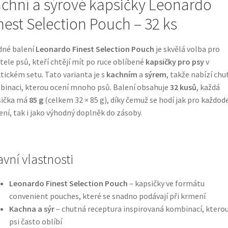
chní a sýrové kapsičky Leonardo
nest Selection Pouch – 32 ks
dné balení
Leonardo Finest Selection Pouch
je skvělá volba pro
tele psů, kteří chtějí mít po ruce oblíbené
kapsičky pro psy
v
tickém setu. Tato varianta je s
kachním
a
sýrem
, takže nabízí ch
inaci, kterou ocení mnoho psů. Balení obsahuje
32 kusů
, každá
sička má
85 g
(celkem 32 × 85 g), díky čemuž se hodí jak pro každod
ní, tak i jako výhodný doplněk do zásoby.
avní vlastnosti
Leonardo Finest Selection Pouch
– kapsičky ve formátu
convenient pouches, které se snadno podávají při krmení
Kachna a sýr
– chutná receptura inspirovaná kombinací, kterou
psi často oblíbí