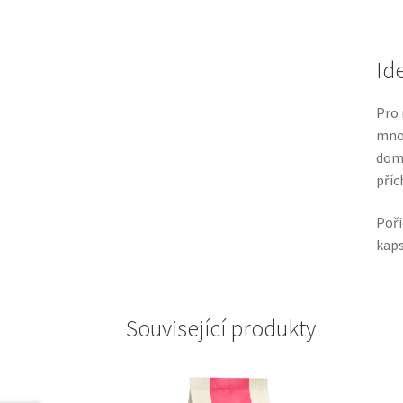
Id
Pro 
mno
domá
příc
Poři
kaps
Související produkty