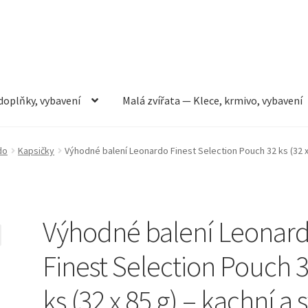
doplňky, vybavení
Malá zvířata — Klece, krmivo, vybavení
rmivo, vybavení
Můj účet
Obchod
Pokladna
Vše pro kočky
do
Kapsičky
Výhodné balení Leonardo Finest Selection Pouch 32 ks (32 x 
Výhodné balení Leonar
Finest Selection Pouch 
ks (32 x 85 g) – kachní a 