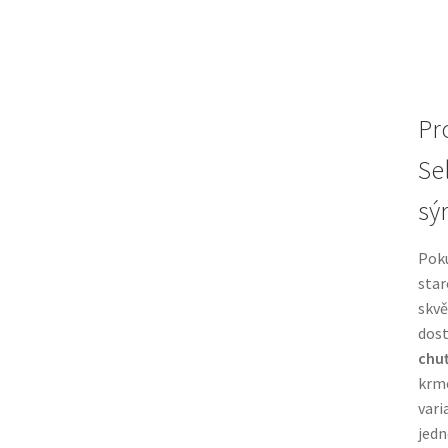
Pr
Se
sý
Pok
star
skvě
dost
chu
krme
vari
jedn