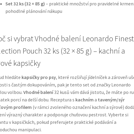
Set 32 ks (32 × 85 g)
– praktické množství pro pravidelné krmení
pohodlné plánování nákupu
oč si vybrat Vhodné balení Leonardo Finest
lection Pouch 32 ks (32 × 85 g) – kachní a
rové kapsičky
ud hledáte
kapsičky pro psy
, které rozšiřují jídelníček a zároveň uš
osti s častým dokupováním, pak je tento set od značky Leonardo
lou volbou.
Vhodné balení
32 kusů vám dává jistotu, že máte po ru
atek porcí na delší dobu. Receptura s
kachním
a
taveným/sýr
ťovým profilem
(v rámci zvoleného označení kachní a sýrové) dod
ní výrazný charakter a podporuje chuťovou pestrost. Vyberte si
antu v kapsičkách, pokud preferujete praktické podávání a
oduchou manipulaci.