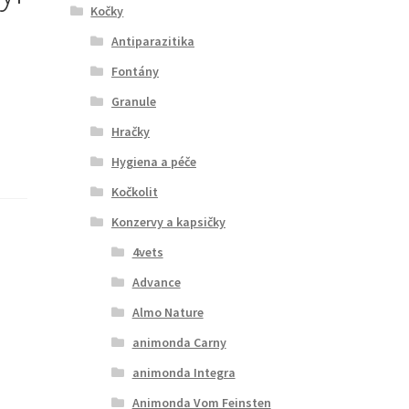
Kočky
Antiparazitika
Fontány
Granule
Hračky
Hygiena a péče
Kočkolit
Konzervy a kapsičky
4vets
Advance
Almo Nature
animonda Carny
animonda Integra
Animonda Vom Feinsten