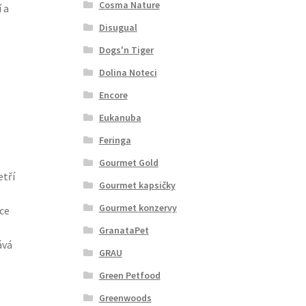
Cosma Nature
 a
Disugual
Dogs'n Tiger
Dolina Noteci
Encore
Eukanuba
Feringa
Gourmet Gold
etří
Gourmet kapsičky
Gourmet konzervy
ce
GranataPet
ává
GRAU
Green Petfood
Greenwoods