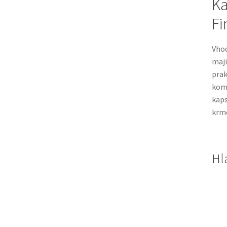
Ka
Fi
Vho
maji
prak
komb
kap
krme
Hl