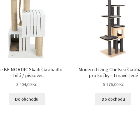
ie BE NORDIC Skadi škrabadlo
Modern Living Chelsea škrab
– bílá / pískovec
pro kočky – tmavě šedé
3 404,00
Kč
5 176,00
Kč
Do obchodu
Do obchodu