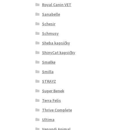
Royal Canin VET
Sanabelle
Schesir
Schmusy
Sheba kapsičky
ShinyCat kapsičky
Smølke
Smilla
STRAYZ
Super Benek
Terra Felis
Thrive Complete
Ultima
Venandi Animal