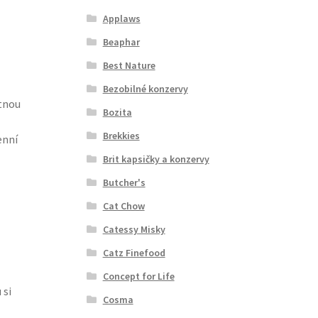
Applaws
Beaphar
Best Nature
Bezobilné konzervy
utnou
Bozita
Brekkies
enní
Brit kapsičky a konzervy
Butcher's
Cat Chow
Catessy Misky
Catz Finefood
Concept for Life
 si
Cosma