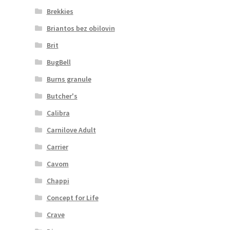
Brekkies
Briantos bez obilovin
Brit
BugBell
Burns granule
Butcher's
Calibra
Carnilove Adult
Carrier
Cavom
Chappi
Concept for Life
Crave