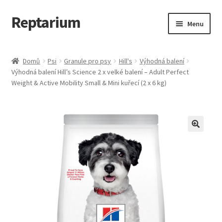
Reptarium
Přeskočit
Přejít
Menu
na
k
navigaci
obsahu
Úvodní stránka
webu
Domů
Psi
Granule pro psy
Hill's
Výhodná balení
Výhodná balení Hill’s Science 2 x velké balení – Adult Perfect
Košík
Weight & Active Mobility Small & Mini kuřecí (2 x 6 kg)
Malá zvířata — Klece, krmivo, vybavení
Můj účet
Obchod
Pokladna
Vše pro kočky