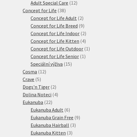
produktů
12
Adult Special Care
12
38
produktů
Concept for Life
38
produktů
2
Concept for Life Adult
2
produkty
9
Concept for Life Breed
9
produktů
2
Concept for Life Indoor
2
4
produkty
Concept for Life Kitten
4
produkty
1
Concept for Life Outdoor
1
1
produkt
Concept for Life Senior
1
15
produkt
Speciální výživa
15
12
produktů
Cosma
12
5
produktů
Crave
5
produktů
2
Dogs'n Tiger
2
produkty
4
Dolina Noteci
4
22
produkty
Eukanuba
22
produktů
6
Eukanuba Adult
6
produktů
9
Eukanuba Grain Free
9
3
produktů
Eukanuba Hairball
3
3
produkty
Eukanuba Kitten
3