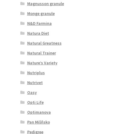
Magnusson granule
Monge granule
N&D Farmina
Natura Diet
Natural Greatness
Natural Trainer
Nature’s Variety
Nutriplus
Nutrivet
Oasy
Opti Life
Optimanova
Pan Mišňsko
Pedigree