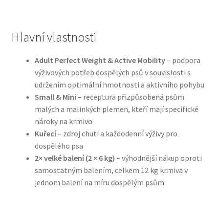
N&D Farmina pro psy — Italské holistic krmivo
Hlavní vlastnosti
Oblečky pro psy
Adult Perfect Weight & Active Mobility
– podpora
výživových potřeb dospělých psů v souvislosti s
Pamlsky pro psy
udržením optimální hmotnosti a aktivního pohybu
Small & Mini
– receptura přizpůsobená psům
Pelíšky pro psy
malých a malinkých plemen, kteří mají specifické
nároky na krmivo
Ortopedické pelíšky
Kuřecí
– zdroj chuti a každodenní výživy pro
dospělého psa
Přepravky pro psy
2× velké balení (2 × 6 kg)
– výhodnější nákup oproti
samostatným balením, celkem 12 kg krmiva v
Purizon pro psy — Vysoký obsah masa, bez obilovin
jednom balení na míru dospělým psům
Royal Canin pro psy