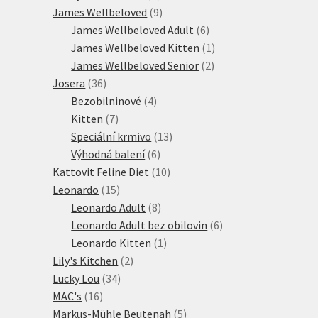
produktů
9
James Wellbeloved
9
produktů
6
James Wellbeloved Adult
6
produktů
1
James Wellbeloved Kitten
1
2
produkt
James Wellbeloved Senior
2
36
produkty
Josera
36
produktů
4
Bezobilninové
4
7
produkty
Kitten
7
produktů
13
Speciální krmivo
13
6
produktů
Výhodná balení
6
produktů
10
Kattovit Feline Diet
10
15
produktů
Leonardo
15
produktů
8
Leonardo Adult
8
produktů
6
Leonardo Adult bez obilovin
6
1
produktů
Leonardo Kitten
1
2
produkt
Lily's Kitchen
2
34
produkty
Lucky Lou
34
16
produktů
MAC's
16
produktů
5
Markus-Mühle Beutenah
5