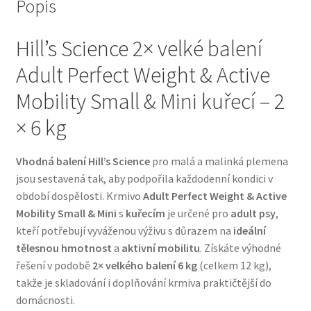
Popis
Bozita pro psy — Švédské krmivo s nordickou kvalitou
Hill’s Science 2× velké balení
Adult Perfect Weight & Active
Brit pro psy
Mobility Small & Mini kuřecí – 2
Granule pro psy
× 6 kg
Natural Trainer pro psy — Italské krmivo s
Vhodná balení Hill’s Science
pro malá a malinká plemena
přírodními složkami
jsou sestavená tak, aby podpořila každodenní kondici v
období dospělosti. Krmivo
Adult Perfect Weight & Active
Happy Dog — Německá kvalita a přirozené složení
Mobility Small & Mini
s
kuřecím
je určené pro
adult psy
,
kteří potřebují vyváženou výživu s důrazem na
ideální
Hill’s pro psy
tělesnou hmotnost
a
aktivní mobilitu
. Získáte výhodné
řešení v podobě
2× velkého balení 6 kg
(celkem 12 kg),
Hračky pro psy
takže je skladování i doplňování krmiva praktičtější do
domácnosti.
Konzervy a kapsičky pro psy