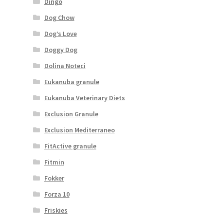
Dingo
Dog Chow
Dog’s Love
Doggy Dog
Dolina Noteci
Eukanuba granule
Eukanuba Veterinary Diets
Exclusion Granule
Exclusion Mediterraneo
FitActive granule
Fitmin
Fokker
Forza 10
Friskies