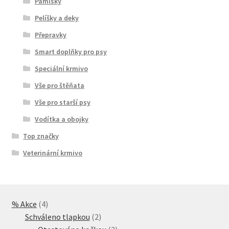
Pamlsky
Pelíšky a deky
Přepravky
Smart doplňky pro psy
Speciální krmivo
Vše pro štěňata
Vše pro starší psy
Vodítka a obojky
Top značky
Veterinární krmivo
4
% Akce
4
produkty
2
Schváleno tlapkou
2
produkty
2