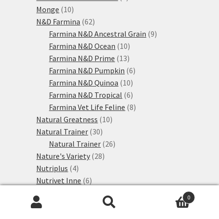
10
produktů
Monge
10
produktů
62
N&D Farmina
62
produktů
9
Farmina N&D Ancestral Grain
9
10
produktů
Farmina N&D Ocean
10
13
produktů
Farmina N&D Prime
13
produktů
6
Farmina N&D Pumpkin
6
10
produktů
Farmina N&D Quinoa
10
produktů
6
Farmina N&D Tropical
6
produktů
8
Farmina Vet Life Feline
8
10
produktů
Natural Greatness
10
30
produktů
Natural Trainer
30
produktů
26
Natural Trainer
26
28
produktů
Nature's Variety
28
4
produktů
Nutriplus
4
produkty
6
Nutrivet Inne
6
10
produktů
Pan Mięsko
10
0
30
produktů
Perfect Fit
30
Hledat:
Hledat
24
produktů
Adult
24