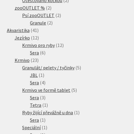
Otestováno kočkou
2
2
produkty
zooOUTLET %
2
produkty
2
Psí zooOUTLET
2
2
produkty
Granule
2
41
produkty
Akvaristika
41
produktů
12
Jezírko
12
produktů
12
Krmivo pro ryby
12
6
produktů
Sera
6
23
produktů
Krmivo
23
produktů
5
Granulát/ pelety / tyčinky
5
1
produktů
JBL
1
produkt
4
Sera
4
produkty
5
Krmivo ve formě tablet
5
3
produktů
Sera
3
produkty
1
Tetra
1
produkt
1
Ryby žijící převážně u dna
1
1
produkt
Sera
1
produkt
1
Speciální
1