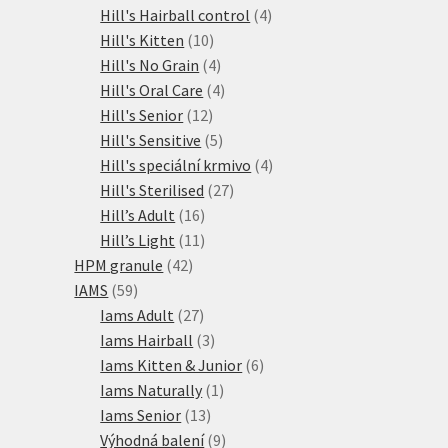
produktů
4
Hill's Hairball control
4
10
produkty
Hill's Kitten
10
produktů
4
Hill's No Grain
4
produkty
4
Hill's Oral Care
4
12
produkty
Hill's Senior
12
produktů
5
Hill's Sensitive
5
produktů
4
Hill's speciální krmivo
4
27
produkty
Hill's Sterilised
27
16
produktů
Hill’s Adult
16
produktů
11
Hill’s Light
11
42
produktů
HPM granule
42
59
produktů
IAMS
59
produktů
27
Iams Adult
27
produktů
3
Iams Hairball
3
produkty
6
Iams Kitten & Junior
6
1
produktů
Iams Naturally
1
13
produkt
Iams Senior
13
produktů
9
Výhodná balení
9