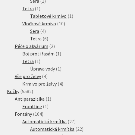
1
produkt
Sera
1
1
produkt
Tetra
1
produkt
1
Tabletové krmivo
1
10
produkt
Vločkové krmivo
10
4
produktů
Sera
4
produkty
6
Tetra
6
produktů
2
Péče o akvárium
2
produkty
1
Boj proti řasám
1
1
produkt
Tetra
1
produkt
1
Úprava vody
1
4
produkt
Vše pro želvy
4
produkty
4
Krmivo pro želvy
4
5582
produkty
Kočky
5582
produktů
1
Antiparazitika
1
1
produkt
Frontline
1
104
produkt
Fontány
104
produktů
27
Automatická krmítka
27
produktů
22
Automatická krmítka
22