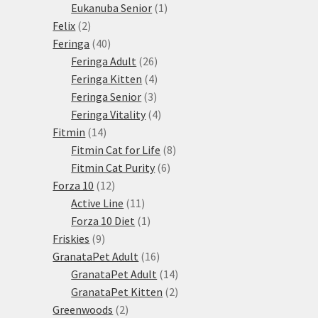
1
produkty
Eukanuba Senior
1
2
produkt
Felix
2
produkty
40
Feringa
40
produktů
26
Feringa Adult
26
produktů
4
Feringa Kitten
4
3
produkty
Feringa Senior
3
produkty
4
Feringa Vitality
4
14
produkty
Fitmin
14
produktů
8
Fitmin Cat for Life
8
6
produktů
Fitmin Cat Purity
6
12
produktů
Forza 10
12
produktů
11
Active Line
11
produktů
1
Forza 10 Diet
1
9
produkt
Friskies
9
produktů
16
GranataPet Adult
16
produktů
14
GranataPet Adult
14
produktů
2
GranataPet Kitten
2
2
produkty
Greenwoods
2