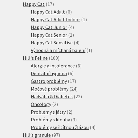
17
produkty
Happy Cat
17
produktů
6
Happy Cat Adult
6
produktů
1
Happy Cat Adult Indoor
1
4
produkt
Happy Cat Junior
4
produkty
1
Happy Cat Senior
1
produkt
4
Happy Cat Sensitive
4
produkty
1
Výhodná a míchaná balení
1
100
produkt
Hill's Feline
100
produktů
6
Alergie a intolerance
6
6
produktů
Dentální hygiena
6
produktů
17
Gastro problémy
17
produktů
24
Močové problémy
24
produktů
22
Nadváha & Diabetes
22
2
produktů
Oncology
2
produkty
2
Problémy s játry
2
produkty
3
Problémy s klouby
3
produkty
4
Problémy se štítnou žlázou
4
97
produkty
Hill’s granule
97