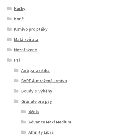
Kočky
Koně
Krmivo pro ptáky
Malá zvířata
Nezařazené
Psi
Antiparazitika
BARF & mražené krmivo
Boudy & výběhy
Granule pro psy
4Vets
Advance Maxi Medium
Affinity Libra