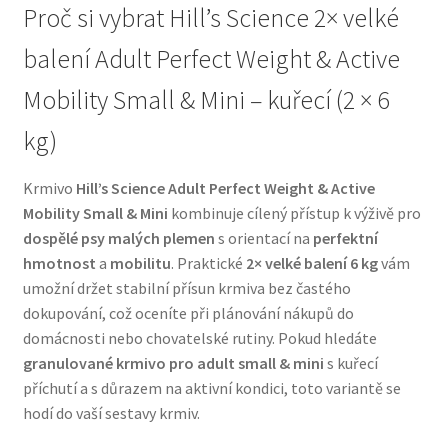
Proč si vybrat Hill’s Science 2× velké
Veterinární dieta pro psy
balení Adult Perfect Weight & Active
Vodítka a obojky
Mobility Small & Mini – kuřecí (2 × 6
Wolf of Wilderness
kg)
Krmivo
Hill’s Science Adult Perfect Weight & Active
Mobility Small & Mini
kombinuje cílený přístup k výživě pro
dospělé psy malých plemen
s orientací na
perfektní
hmotnost
a
mobilitu
. Praktické
2× velké balení 6 kg
vám
umožní držet stabilní přísun krmiva bez častého
dokupování, což oceníte při plánování nákupů do
domácnosti nebo chovatelské rutiny. Pokud hledáte
granulované krmivo pro adult small & mini
s kuřecí
příchutí a s důrazem na aktivní kondici, toto variantě se
hodí do vaší sestavy krmiv.