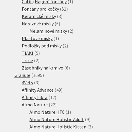
1
produktů
Catit (Hagen) fontány
1
51
produkt
Fontány pro kočky
51
3
produktů
Keramické misky
3
6
produkty
Nerezové misky
6
produktů
2
Melaminové misky
2
1
produkty
Plastové misky
1
produkt
2
Podložky pod misky
2
5
produkty
TIAKI
5
2
produktů
Trixie
2
produkty
6
Zásobníky na krmivo
6
1695
produktů
Granule
1695
3
produktů
4Vets
3
produkty
49
Affinity Advance
49
12
produktů
Affinity Libra
12
produktů
22
Almo Nature
22
produktů
1
Almo Nature HFC
1
produkt
9
Almo Nature Holistic Adult
9
produktů
3
Almo Nature Holistic Kitten
3