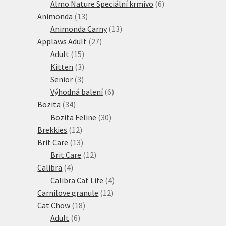
produkty
6
Almo Nature Speciální krmivo
6
13
produktů
Animonda
13
produktů
13
Animonda Carny
13
27
produktů
Applaws Adult
27
15
produktů
Adult
15
produktů
3
Kitten
3
3
produkty
Senior
3
produkty
6
Výhodná balení
6
34
produktů
Bozita
34
produktů
30
Bozita Feline
30
12
produktů
Brekkies
12
produktů
13
Brit Care
13
produktů
12
Brit Care
12
4
produktů
Calibra
4
produkty
4
Calibra Cat Life
4
12
produkty
Carnilove granule
12
18
produktů
Cat Chow
18
6
produktů
Adult
6