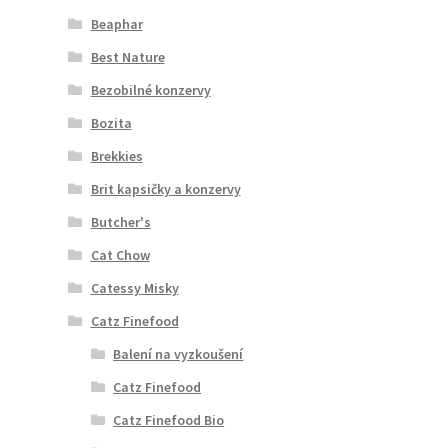
Beaphar
Best Nature
Bezobilné konzervy
Bozita
Brekkies
Brit kapsičky a konzervy
Butcher's
Cat Chow
Catessy Misky
Catz Finefood
Balení na vyzkoušení
Catz Finefood
Catz Finefood Bio