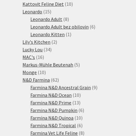
produktů
10
Kattovit Feline Diet
10
15
produktů
Leonardo
15
produktů
8
Leonardo Adult
8
produktů
6
Leonardo Adult bez obilovin
6
1
produktů
Leonardo Kitten
1
2
produkt
Lily's Kitchen
2
34
produkty
Lucky Lou
34
16
produktů
MAC's
16
produktů
5
Markus-Mühle Beutenah
5
10
produktů
Monge
10
produktů
62
N&D Farmina
62
produktů
9
Farmina N&D Ancestral Grain
9
10
produktů
Farmina N&D Ocean
10
13
produktů
Farmina N&D Prime
13
produktů
6
Farmina N&D Pumpkin
6
10
produktů
Farmina N&D Quinoa
10
produktů
6
Farmina N&D Tropical
6
produktů
8
Farmina Vet Life Feline
8