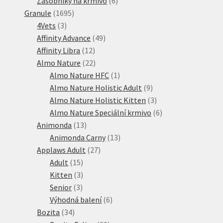
Zásobníky na krmivo
6
1695
produktů
Granule
1695
3
produktů
4Vets
3
produkty
49
Affinity Advance
49
12
produktů
Affinity Libra
12
produktů
22
Almo Nature
22
produktů
1
Almo Nature HFC
1
produkt
9
Almo Nature Holistic Adult
9
produktů
3
Almo Nature Holistic Kitten
3
produkty
6
Almo Nature Speciální krmivo
6
13
produktů
Animonda
13
produktů
13
Animonda Carny
13
27
produktů
Applaws Adult
27
15
produktů
Adult
15
produktů
3
Kitten
3
3
produkty
Senior
3
produkty
6
Výhodná balení
6
34
produktů
Bozita
34