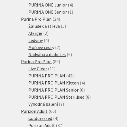
4
produktů
PURINA ONE Junior
4
produkty
1
PURINA ONE Senior
1
24
produkt
Purina Pro Plan
24
produktů
5
Žaludek a střeva
5
2
produktů
Alergie
2
produkty
4
Ledviny
4
produkty
7
Močové cesty
7
produktů
6
Nadváha a diabetes
6
80
produktů
Purina Pro Plan
80
11
produktů
Live Clear
11
produktů
42
PURINA PRO PLAN
42
produktů
4
PURINA PRO PLAN Kitten
4
6
produkty
PURINA PRO PLAN Senior
6
produktů
8
PURINA PRO PLAN Sterilised
8
7
produktů
Výhodná balení
7
66
produktů
Purizon Adult
66
produktů
4
Coldpressed
4
produkty
37
Purizon Adult
37