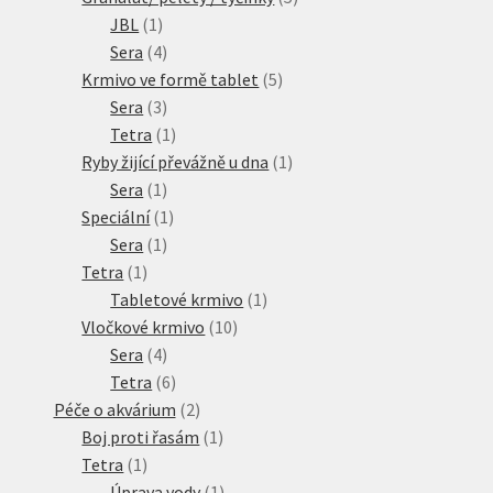
1
produktů
JBL
1
produkt
4
Sera
4
produkty
5
Krmivo ve formě tablet
5
3
produktů
Sera
3
produkty
1
Tetra
1
produkt
1
Ryby žijící převážně u dna
1
1
produkt
Sera
1
produkt
1
Speciální
1
1
produkt
Sera
1
1
produkt
Tetra
1
produkt
1
Tabletové krmivo
1
10
produkt
Vločkové krmivo
10
4
produktů
Sera
4
produkty
6
Tetra
6
produktů
2
Péče o akvárium
2
produkty
1
Boj proti řasám
1
1
produkt
Tetra
1
produkt
1
Úprava vody
1