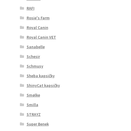
RAFI
Rosie's Farm
Royal Canin
Royal Canin VET
Sanabelle
Schesir
Schmusy
Sheba kapsičky
ShinyCat kapsičky
Smølke
Smilla
STRAYZ
Super Benek