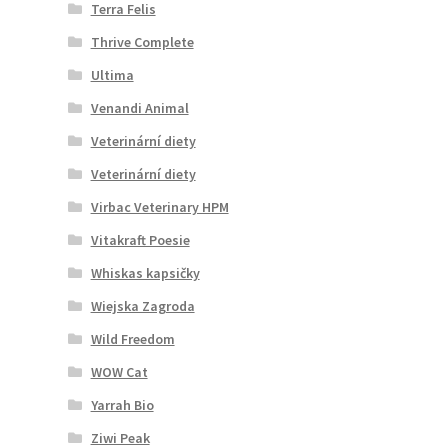
Terra Felis
Thrive Complete
Ultima
Venandi Animal
Veterinární diety
Veterinární diety
Virbac Veterinary HPM
Vitakraft Poesie
Whiskas kapsičky
Wiejska Zagroda
Wild Freedom
WOW Cat
Yarrah Bio
Ziwi Peak