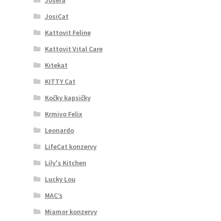
JosiCat
Kattovit Feline
Kattovit Vital Care
Kitekat
KITTY Cat
Kočky kapsičky
Krmivo Felix
Leonardo
LifeCat konzervy
Lily's Kitchen
Lucky Lou
MAC’s
Miamor konzervy