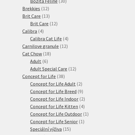
produktů
30
Bozita Feline
30
12
produktů
Brekkies
12
produktů
13
Brit Care
13
produktů
12
Brit Care
12
4
produktů
Calibra
4
produkty
4
Calibra Cat Life
4
12
produkty
Carnilove granule
12
18
produktů
Cat Chow
18
6
produktů
Adult
6
produktů
12
Adult Special Care
12
38
produktů
Concept for Life
38
produktů
2
Concept for Life Adult
2
produkty
9
Concept for Life Breed
9
produktů
2
Concept for Life Indoor
2
4
produkty
Concept for Life Kitten
4
produkty
1
Concept for Life Outdoor
1
1
produkt
Concept for Life Senior
1
15
produkt
Speciální výživa
15