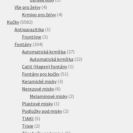
4
produkt
Vše pro želvy
4
produkty
4
Krmivo pro želvy
4
5582
produkty
Kočky
5582
produktů
1
Antiparazitika
1
1
produkt
Frontline
1
104
produkt
Fontány
104
produktů
27
Automatická krmítka
27
produktů
22
Automatická krmítka
22
1
produktů
Catit (Hagen) fontány
1
51
produkt
Fontány pro kočky
51
3
produktů
Keramické misky
3
6
produkty
Nerezové misky
6
produktů
2
Melaminové misky
2
1
produkty
Plastové misky
1
produkt
2
Podložky pod misky
2
5
produkty
TIAKI
5
2
produktů
Trixie
2
produkty
6