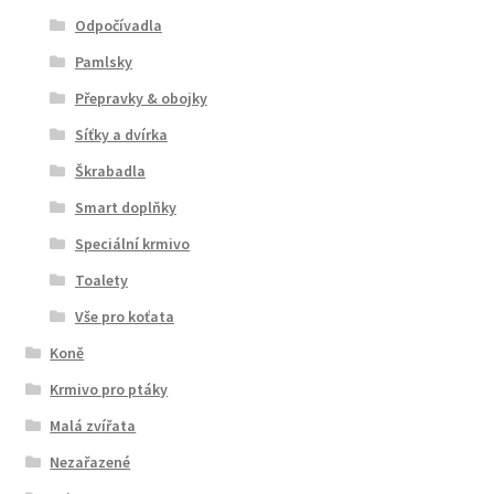
Odpočívadla
Pamlsky
Přepravky & obojky
Síťky a dvírka
Škrabadla
Smart doplňky
Speciální krmivo
Toalety
Vše pro koťata
Koně
Krmivo pro ptáky
Malá zvířata
Nezařazené