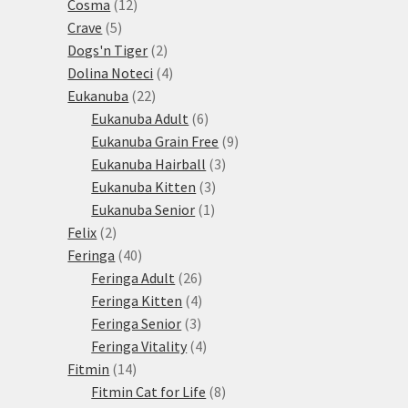
12
produktů
Cosma
12
5
produktů
Crave
5
produktů
2
Dogs'n Tiger
2
produkty
4
Dolina Noteci
4
22
produkty
Eukanuba
22
produktů
6
Eukanuba Adult
6
produktů
9
Eukanuba Grain Free
9
3
produktů
Eukanuba Hairball
3
3
produkty
Eukanuba Kitten
3
1
produkty
Eukanuba Senior
1
2
produkt
Felix
2
produkty
40
Feringa
40
produktů
26
Feringa Adult
26
produktů
4
Feringa Kitten
4
3
produkty
Feringa Senior
3
produkty
4
Feringa Vitality
4
14
produkty
Fitmin
14
produktů
8
Fitmin Cat for Life
8