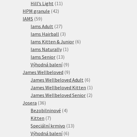
produktů
11
Hill’s Light
11
42
produktů
HPM granule
42
59
produktů
IAMS
59
produktů
27
Iams Adult
27
produktů
3
Iams Hairball
3
produkty
6
Iams Kitten & Junior
6
1
produktů
Iams Naturally
1
13
produkt
Iams Senior
13
produktů
9
Výhodná balení
9
produktů
9
James Wellbeloved
9
produktů
6
James Wellbeloved Adult
6
produktů
1
James Wellbeloved Kitten
1
2
produkt
James Wellbeloved Senior
2
36
produkty
Josera
36
produktů
4
Bezobilninové
4
7
produkty
Kitten
7
produktů
13
Speciální krmivo
13
6
produktů
Výhodná balení
6