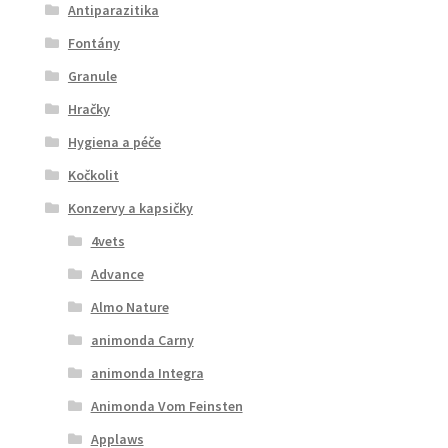
Antiparazitika
Fontány
Granule
Hračky
Hygiena a péče
Kočkolit
Konzervy a kapsičky
4vets
Advance
Almo Nature
animonda Carny
animonda Integra
Animonda Vom Feinsten
Applaws