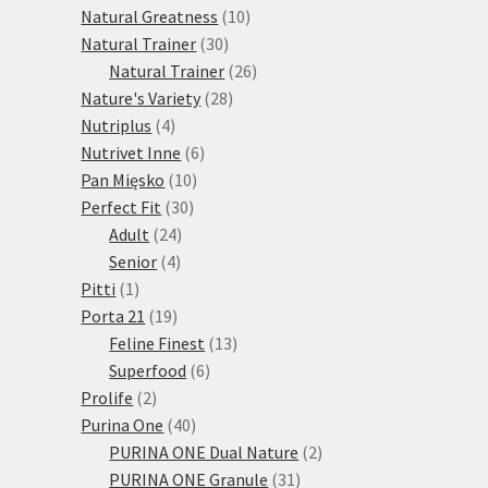
10
produktů
Natural Greatness
10
30
produktů
Natural Trainer
30
produktů
26
Natural Trainer
26
28
produktů
Nature's Variety
28
4
produktů
Nutriplus
4
produkty
6
Nutrivet Inne
6
10
produktů
Pan Mięsko
10
30
produktů
Perfect Fit
30
24
produktů
Adult
24
4
produktů
Senior
4
1
produkty
Pitti
1
produkt
19
Porta 21
19
produktů
13
Feline Finest
13
6
produktů
Superfood
6
2
produktů
Prolife
2
produkty
40
Purina One
40
produktů
2
PURINA ONE Dual Nature
2
31
produkty
PURINA ONE Granule
31