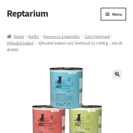
Reptarium
Přeskočit
Přejít
Menu
na
k
navigaci
obsahu
Úvodní stránka
webu
Domů
Kočky
Konzervy a kapsičky
Catz Finefood
Výhodná balení
Výhodné balení catz finefood 12 x 800 g – mix (6
Košík
druhů)
Malá zvířata — Klece, krmivo, vybavení
Můj účet
Obchod
Pokladna
Vše pro kočky