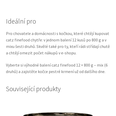
Veterinární dieta pro psy
Ideální pro
Vodítka a obojky
Pro chovatele a domácnosti s kočkou, které chtějí kupovat
Wolf of Wilderness
catz finefood chytře: v jednom balení 12 kusů po 800 g a v
mixu šesti druhů. Skvělé také pro ty, kteří rádi střídají chutě
a chtějí omezit počet nákupů v e-shopu.
Vyberte si výhodné balení catz finefood 12 × 800 g – mix (6
druhů) a zajistěte kočce pestré krmení už od dalšího dne.
Související produkty