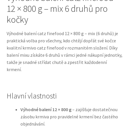
12 × 800 g – mix 6 druhů pro
Bozita pro psy — Švédské krmivo s nordickou kvalitou
kočky
Brit pro psy
Výhodné balení catz finefood 12 × 800 g – mix (6 druhů) je
praktická volba pro všechny, kdo chtějí dopřát své kočce
Granule pro psy
kvalitní krmivo catz finefood v rozmanitém složení. Díky
balení mixu získáte 6 druhů v rámci jedné nákupní jednotky,
Natural Trainer pro psy — Italské krmivo s
takže je snadné střídat chutě a zpestřit každodenní
přírodními složkami
krmení.
Happy Dog — Německá kvalita a přirozené složení
Hlavní vlastnosti
Hill’s pro psy
Výhodné balení 12 × 800 g
– zajišťuje dostatečnou
Hračky pro psy
zásobu krmiva pro pravidelné krmení bez častého
objednávání.
Konzervy a kapsičky pro psy