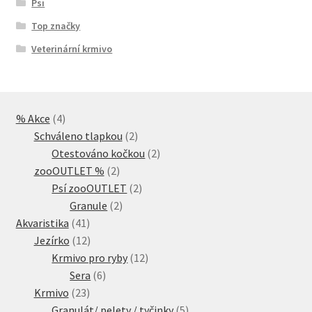
Psi
Top značky
Veterinární krmivo
4
% Akce
4
produkty
2
Schváleno tlapkou
2
produkty
2
Otestováno kočkou
2
2
produkty
zooOUTLET %
2
produkty
2
Psí zooOUTLET
2
2
produkty
Granule
2
41
produkty
Akvaristika
41
produktů
12
Jezírko
12
produktů
12
Krmivo pro ryby
12
6
produktů
Sera
6
23
produktů
Krmivo
23
produktů
5
Granulát/ pelety / tyčinky
5