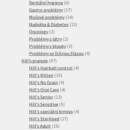
6
produktů
Dentální hygiena
6
produktů
17
Gastro problémy
17
produktů
24
Močové problémy
24
produktů
22
Nadváha & Diabetes
22
2
produktů
Oncology
2
produkty
2
Problémy s játry
2
produkty
3
Problémy s klouby
3
produkty
4
Problémy se štítnou žlázou
4
97
produkty
Hill’s granule
97
produktů
4
Hill's Hairball control
4
10
produkty
Hill's Kitten
10
produktů
4
Hill's No Grain
4
produkty
4
Hill's Oral Care
4
12
produkty
Hill's Senior
12
produktů
5
Hill's Sensitive
5
produktů
4
Hill's speciální krmivo
4
27
produkty
Hill's Sterilised
27
16
produktů
Hill’s Adult
16