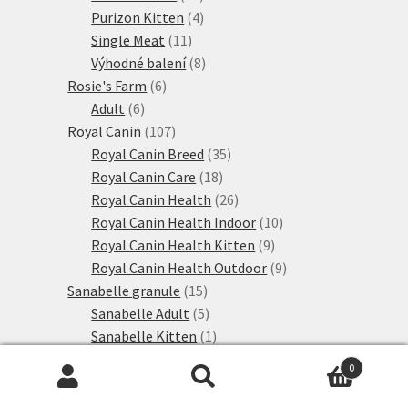
produktů
4
Purizon Kitten
4
11
produkty
Single Meat
11
produktů
8
Výhodné balení
8
6
produktů
Rosie's Farm
6
6
produktů
Adult
6
produktů
107
Royal Canin
107
produktů
35
Royal Canin Breed
35
18
produktů
Royal Canin Care
18
produktů
26
Royal Canin Health
26
produktů
10
Royal Canin Health Indoor
10
9
produktů
Royal Canin Health Kitten
9
produktů
9
Royal Canin Health Outdoor
9
15
produktů
Sanabelle granule
15
produktů
5
Sanabelle Adult
5
produktů
1
Sanabelle Kitten
1
1
produkt
Sanabelle Senior
1
0
produkt
8
Sanabelle speciální výživa
8
Hledat:
Hledat
28
produktů
Schesir
28