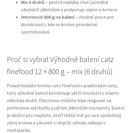
Mix 6 druhů
– pestrá nabídka chutí pomáhá
obohatit jídelníček a podporuje zájem o krmení.
N&D Farmina pro psy — Italské holistic krmivo
Hmotnost 800 g na balení
– vhodné porce pro
domácnosti, kde se krmivo pravidelně
Oblečky pro psy
spotřebovává.
Pamlsky pro psy
Proč si vybrat Výhodné balení catz
Pelíšky pro psy
finefood 12 × 800 g – mix (6 druhů)
Ortopedické pelíšky
Pokud hledáte krmivo catz finefood v praktickém setu,
toto výhodné balení kombinuje větší množství s mixem
Přepravky pro psy
několika druhů. Díky tomu můžete lépe reagovat na
preference vaší kočky a udržet jídelníček rozmanitý. Balení
Purizon pro psy — Vysoký obsah masa, bez obilovin
je ideální pro majitele, kteří chtějí mít po ruce spolehlivý
zdroj krmiva a zároveň si dopřát výhodu nákupu v
Royal Canin pro psy
multipacku.