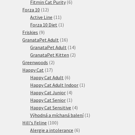
6
produktů
Fitmin Cat Purity
6
12
produktů
Forza 10
12
produktů
11
Active Line
11
produktů
1
Forza 10 Diet
1
9
produkt
Friskies
9
produktů
16
GranataPet Adult
16
produktů
14
GranataPet Adult
14
produktů
2
GranataPet Kitten
2
2
produkty
Greenwoods
2
17
produkty
Happy Cat
17
produktů
6
Happy Cat Adult
6
produktů
1
Happy Cat Adult Indoor
1
4
produkt
Happy Cat Junior
4
produkty
1
Happy Cat Senior
1
produkt
4
Happy Cat Sensitive
4
produkty
1
Výhodná a míchaná balení
1
100
produkt
Hill's Feline
100
produktů
6
Alergie a intolerance
6