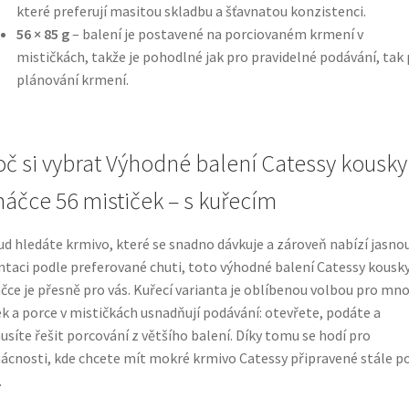
které preferují masitou skladbu a šťavnatou konzistenci.
56 × 85 g
– balení je postavené na porciovaném krmení v
mističkách, takže je pohodlné jak pro pravidelné podávání, tak
plánování krmení.
oč si vybrat Výhodné balení Catessy kousky
áčce 56 mističek – s kuřecím
d hledáte krmivo, které se snadno dávkuje a zároveň nabízí jasno
ntaci podle preferované chuti, toto výhodné balení Catessy kousky
ce je přesně pro vás. Kuřecí varianta je oblíbenou volbou pro mn
k a porce v mističkách usnadňují podávání: otevřete, podáte a
síte řešit porcování z většího balení. Díky tomu se hodí pro
cnosti, kde chcete mít mokré krmivo Catessy připravené stále p
.