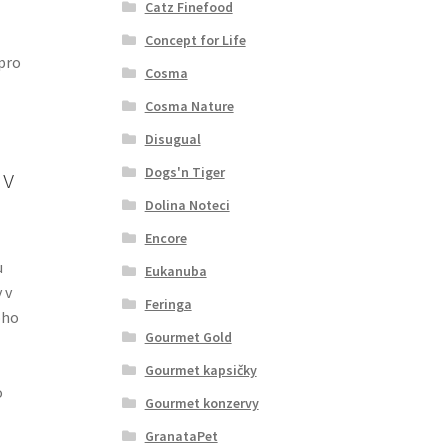
Catz Finefood
Concept for Life
 pro
Cosma
Cosma Nature
Disugual
Dogs'n Tiger
 v
Dolina Noteci
Encore
u
Eukanuba
 v
Feringa
oho
Gourmet Gold
Gourmet kapsičky
o
Gourmet konzervy
GranataPet