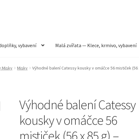
doplňky, vybavení
Malá zvířata — Klece, krmivo, vybavení
rmivo, vybavení
Můj účet
Obchod
Pokladna
Vše pro kočky
y Misky
Misky
Výhodné balení Catessy kousky v omáčce 56 mističek (56 x
Výhodné balení Catessy
kousky v omáčce 56
mističek (56 x 85 g) –