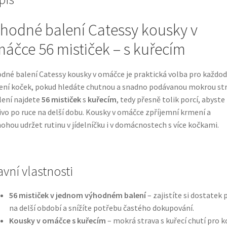
hodné balení Catessy kousky v
áčce 56 mističek – s kuřecím
dné balení Catessy kousky v omáčce je praktická volba pro každo
ní koček, pokud hledáte chutnou a snadno podávanou mokrou str
lení najdete
56 mističek
s
kuřecím
, tedy přesně tolik porcí, abyste
vo po ruce na delší dobu. Kousky v omáčce zpříjemní krmení a
hou udržet rutinu v jídelníčku i v domácnostech s více kočkami.
avní vlastnosti
56 mističek v jednom výhodném balení
– zajistíte si dostatek 
na delší období a snížíte potřebu častého dokupování.
Kousky v omáčce s kuřecím
– mokrá strava s kuřecí chutí pro k