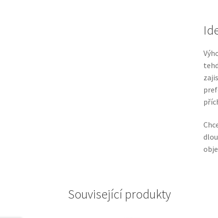
Id
Výho
tehd
zaji
pref
příc
Chce
dlou
obje
Související produkty