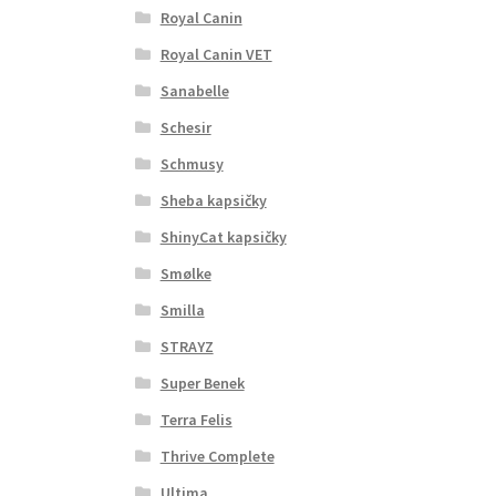
Royal Canin
Royal Canin VET
Sanabelle
Schesir
Schmusy
Sheba kapsičky
ShinyCat kapsičky
Smølke
Smilla
STRAYZ
Super Benek
Terra Felis
Thrive Complete
Ultima