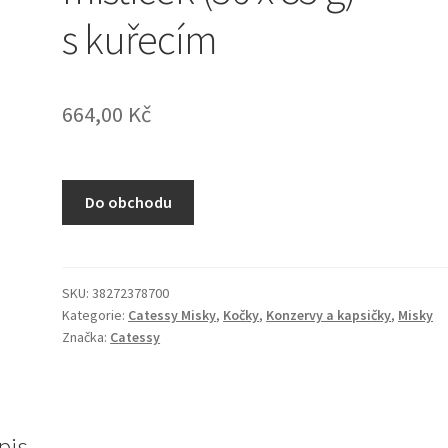
s kuřecím
664,00
Kč
Do obchodu
SKU:
38272378700
Kategorie:
Catessy Misky
,
Kočky
,
Konzervy a kapsičky
,
Misky
Značka:
Catessy
pis