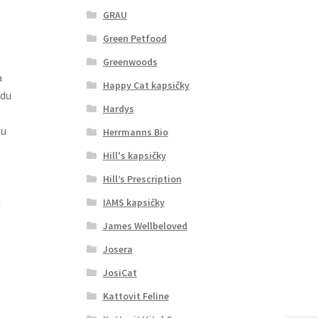
GRAU
Green Petfood
Greenwoods
a
Happy Cat kapsičky
edu
Hardys
ou
Herrmanns Bio
Hill's kapsičky
Hill’s Prescription
a
IAMS kapsičky
James Wellbeloved
Josera
JosiCat
Kattovit Feline