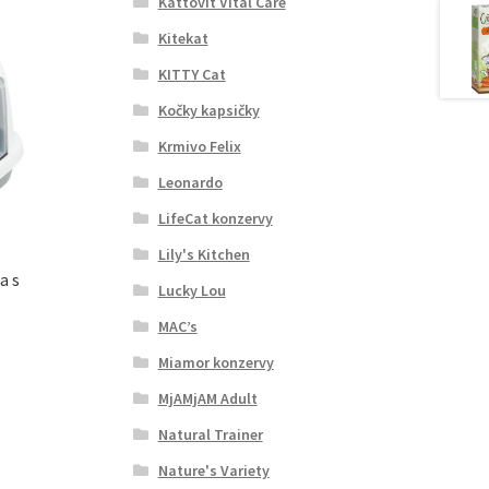
Kattovit Vital Care
Kitekat
KITTY Cat
Kočky kapsičky
Krmivo Felix
Leonardo
LifeCat konzervy
Lily's Kitchen
a s
Lucky Lou
MAC’s
Miamor konzervy
MjAMjAM Adult
Natural Trainer
Nature's Variety