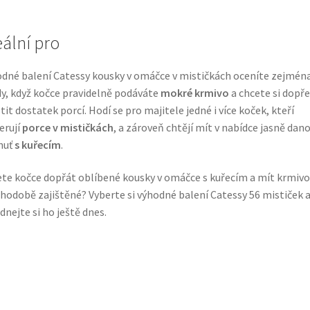
eální pro
dné balení Catessy kousky v omáčce v mističkách oceníte zejmén
y, když kočce pravidelně podáváte
mokré krmivo
a chcete si dopř
stit dostatek porcí. Hodí se pro majitele jedné i více koček, kteří
erují
porce v mističkách
, a zároveň chtějí mít v nabídce jasně dan
huť
s kuřecím
.
te kočce dopřát oblíbené kousky v omáčce s kuřecím a mít krmivo
hodobě zajištěné? Vyberte si výhodné balení Catessy 56 mističek 
dnejte si ho ještě dnes.