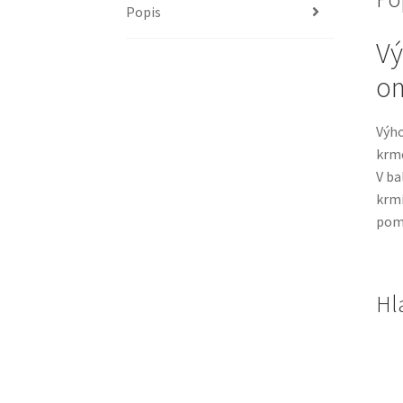
Popis
Vý
om
Výho
krme
V ba
krmi
pomo
Hl