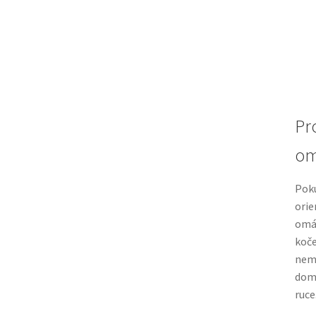
Pr
om
Poku
orie
omáč
koče
nemu
domá
ruce