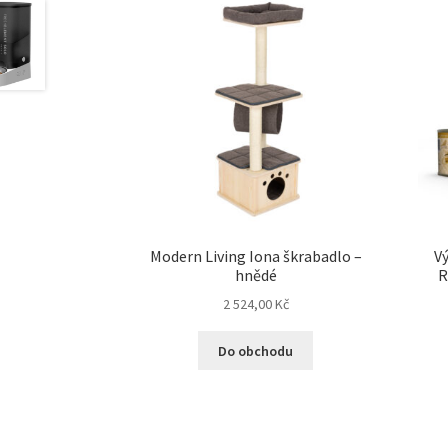
Modern Living Iona škrabadlo –
Vý
hnědé
R
2 524,00
Kč
Do obchodu