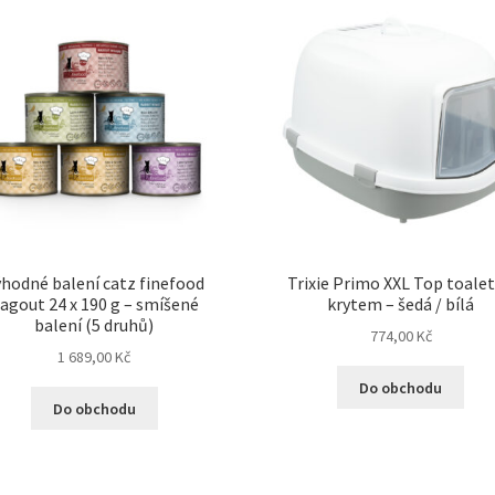
hodné balení catz finefood
Trixie Primo XXL Top toalet
agout 24 x 190 g – smíšené
krytem – šedá / bílá
balení (5 druhů)
774,00
Kč
1 689,00
Kč
Do obchodu
Do obchodu