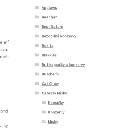
Applaws
Beaphar
Best Nature
Bezobilné konzervy
denní
Bozita
avu.
Brekkies
 měli
Brit kapsičky a konzervy
Butcher's
Cat Chow
Catessy Misky
Kapsičky
porcí
Konzervy
Misky
očky,