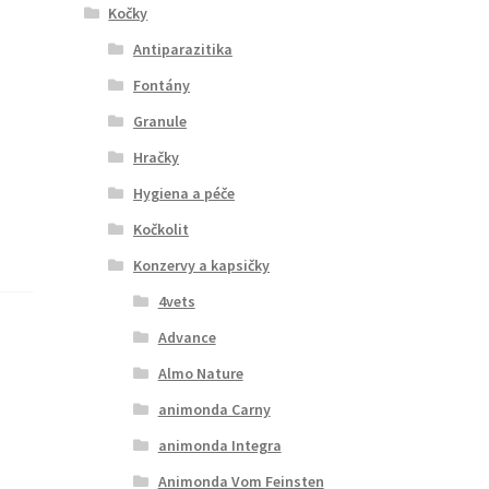
Kočky
Antiparazitika
Fontány
Granule
Hračky
Hygiena a péče
Kočkolit
Konzervy a kapsičky
4vets
Advance
Almo Nature
animonda Carny
animonda Integra
Animonda Vom Feinsten