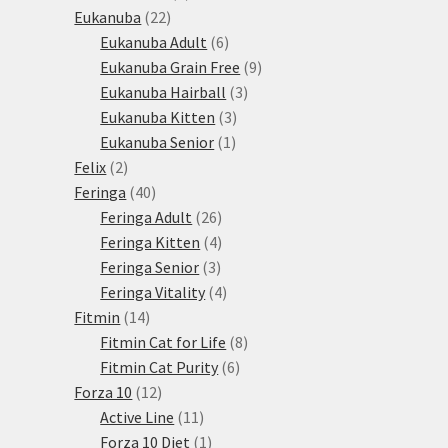
22
produkty
Eukanuba
22
produktů
6
Eukanuba Adult
6
produktů
9
Eukanuba Grain Free
9
3
produktů
Eukanuba Hairball
3
3
produkty
Eukanuba Kitten
3
1
produkty
Eukanuba Senior
1
2
produkt
Felix
2
produkty
40
Feringa
40
produktů
26
Feringa Adult
26
produktů
4
Feringa Kitten
4
3
produkty
Feringa Senior
3
produkty
4
Feringa Vitality
4
14
produkty
Fitmin
14
produktů
8
Fitmin Cat for Life
8
6
produktů
Fitmin Cat Purity
6
12
produktů
Forza 10
12
produktů
11
Active Line
11
produktů
1
Forza 10 Diet
1