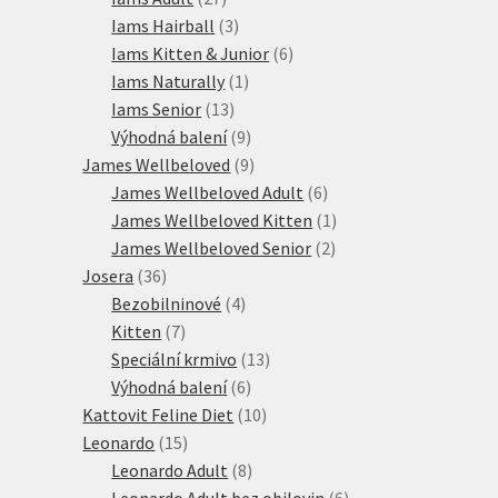
produktů
3
Iams Hairball
3
produkty
6
Iams Kitten & Junior
6
1
produktů
Iams Naturally
1
13
produkt
Iams Senior
13
produktů
9
Výhodná balení
9
produktů
9
James Wellbeloved
9
produktů
6
James Wellbeloved Adult
6
produktů
1
James Wellbeloved Kitten
1
2
produkt
James Wellbeloved Senior
2
36
produkty
Josera
36
produktů
4
Bezobilninové
4
7
produkty
Kitten
7
produktů
13
Speciální krmivo
13
6
produktů
Výhodná balení
6
produktů
10
Kattovit Feline Diet
10
15
produktů
Leonardo
15
produktů
8
Leonardo Adult
8
produktů
6
Leonardo Adult bez obilovin
6