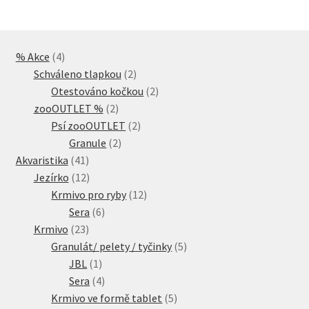
4
% Akce
4
produkty
2
Schváleno tlapkou
2
produkty
2
Otestováno kočkou
2
2
produkty
zooOUTLET %
2
produkty
2
Psí zooOUTLET
2
2
produkty
Granule
2
41
produkty
Akvaristika
41
produktů
12
Jezírko
12
produktů
12
Krmivo pro ryby
12
6
produktů
Sera
6
23
produktů
Krmivo
23
produktů
5
Granulát/ pelety / tyčinky
5
1
produktů
JBL
1
produkt
4
Sera
4
produkty
5
Krmivo ve formě tablet
5