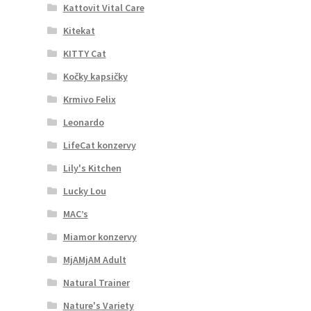
Kattovit Vital Care
Kitekat
KITTY Cat
Kočky kapsičky
Krmivo Felix
Leonardo
LifeCat konzervy
Lily's Kitchen
Lucky Lou
MAC’s
Miamor konzervy
MjAMjAM Adult
Natural Trainer
Nature's Variety