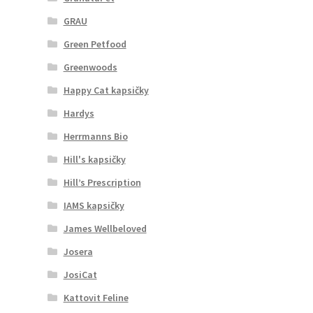
GRAU
Green Petfood
Greenwoods
Happy Cat kapsičky
Hardys
Herrmanns Bio
Hill's kapsičky
Hill’s Prescription
IAMS kapsičky
James Wellbeloved
Josera
JosiCat
Kattovit Feline