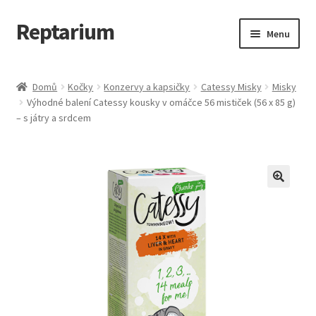
Reptarium
Přeskočit
Přejít
Menu
na
k
navigaci
obsahu
Úvodní stránka
webu
Domů
Kočky
Konzervy a kapsičky
Catessy Misky
Misky
Výhodné balení Catessy kousky v omáčce 56 mističek (56 x 85 g)
Košík
– s játry a srdcem
Malá zvířata — Klece, krmivo, vybavení
Můj účet
Obchod
Pokladna
Vše pro kočky