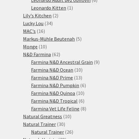
1
produktů
Leonardo Kitten
1
2
produkt
Lily's Kitchen
2
34
produkty
Lucky Lou
34
16
produktů
MAC's
16
produktů
5
Markus-Mühle Beutenah
5
10
produktů
Monge
10
produktů
62
N&D Farmina
62
produktů
9
Farmina N&D Ancestral Grain
9
10
produktů
Farmina N&D Ocean
10
13
produktů
Farmina N&D Prime
13
produktů
6
Farmina N&D Pumpkin
6
10
produktů
Farmina N&D Quinoa
10
produktů
6
Farmina N&D Tropical
6
produktů
8
Farmina Vet Life Feline
8
10
produktů
Natural Greatness
10
30
produktů
Natural Trainer
30
produktů
26
Natural Trainer
26