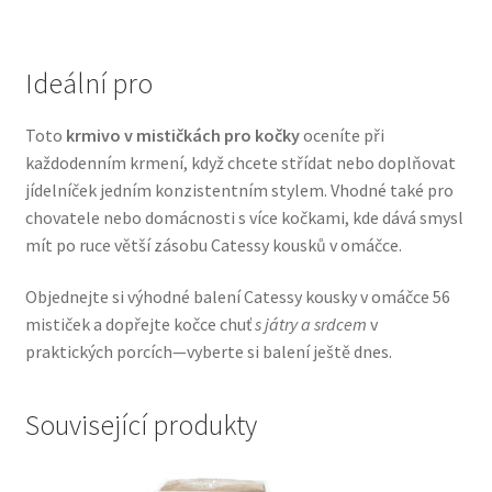
Veterinární dieta pro psy
Ideální pro
Vodítka a obojky
Toto
krmivo v mističkách pro kočky
oceníte při
Wolf of Wilderness
každodenním krmení, když chcete střídat nebo doplňovat
jídelníček jedním konzistentním stylem. Vhodné také pro
chovatele nebo domácnosti s více kočkami, kde dává smysl
mít po ruce větší zásobu Catessy kousků v omáčce.
Objednejte si výhodné balení Catessy kousky v omáčce 56
mističek a dopřejte kočce chuť
s játry a srdcem
v
praktických porcích—vyberte si balení ještě dnes.
Související produkty