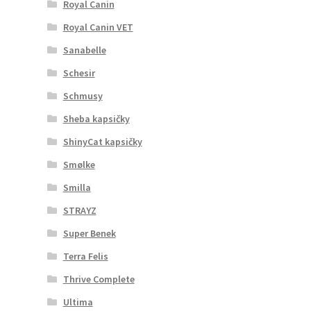
Royal Canin
Royal Canin VET
Sanabelle
Schesir
Schmusy
Sheba kapsičky
ShinyCat kapsičky
Smølke
Smilla
STRAYZ
Super Benek
Terra Felis
Thrive Complete
Ultima