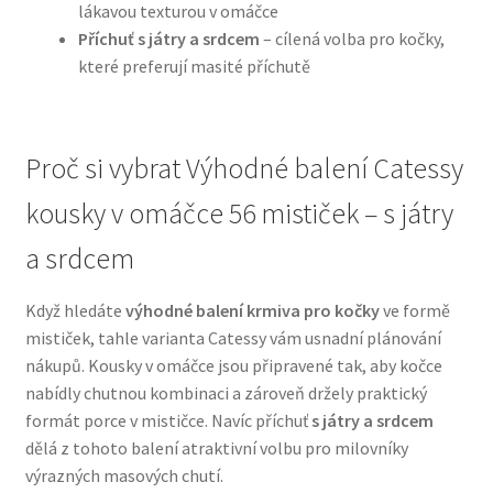
lákavou texturou v omáčce
Příchuť s játry a srdcem
– cílená volba pro kočky,
N&D Farmina pro psy — Italské holistic krmivo
které preferují masité příchutě
Oblečky pro psy
Proč si vybrat Výhodné balení Catessy
Pamlsky pro psy
kousky v omáčce 56 mističek – s játry
Pelíšky pro psy
a srdcem
Ortopedické pelíšky
Když hledáte
výhodné balení krmiva pro kočky
ve formě
mističek, tahle varianta Catessy vám usnadní plánování
Přepravky pro psy
nákupů. Kousky v omáčce jsou připravené tak, aby kočce
nabídly chutnou kombinaci a zároveň držely praktický
Purizon pro psy — Vysoký obsah masa, bez obilovin
formát porce v mističce. Navíc příchuť
s játry a srdcem
dělá z tohoto balení atraktivní volbu pro milovníky
Royal Canin pro psy
výrazných masových chutí.