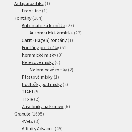
produktů
1
Antiparazitika
1
1
produkt
Frontline
1
104
produkt
Fontány
104
produktů
27
Automatická krmítka
27
produktů
22
Automatická krmítka
22
1
produktů
Catit (Hagen) fontány
1
51
produkt
Fontány pro kočky
51
3
produktů
Keramické misky
3
6
produkty
Nerezové misky
6
produktů
2
Melaminové misky
2
1
produkty
Plastové misky
1
produkt
2
Podložky pod misky
2
5
produkty
TIAKI
5
2
produktů
Trixie
2
produkty
6
Zásobníky na krmivo
6
1695
produktů
Granule
1695
3
produktů
4Vets
3
produkty
49
Affinity Advance
49