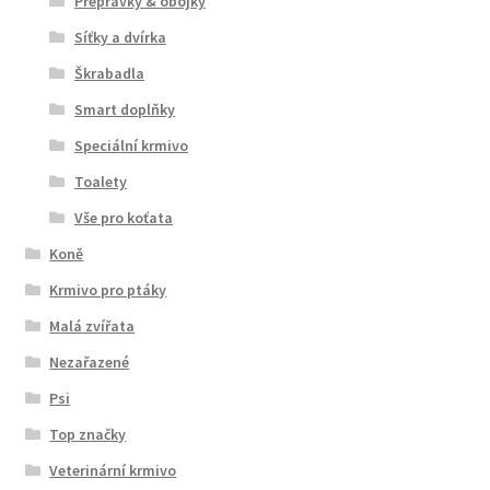
Přepravky & obojky
Síťky a dvírka
Škrabadla
Smart doplňky
Speciální krmivo
Toalety
Vše pro koťata
Koně
Krmivo pro ptáky
Malá zvířata
Nezařazené
Psi
Top značky
Veterinární krmivo