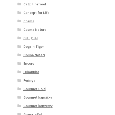
Catz Finefood
Concept for Life
Cosma
Cosma Nature
Disugual
Dogs'n Tiger
Dolina Noteci
Encore
Eukanuba
Feringa
Gourmet Gold
Gourmet kapsičky
Gourmet konzervy
GranataPet