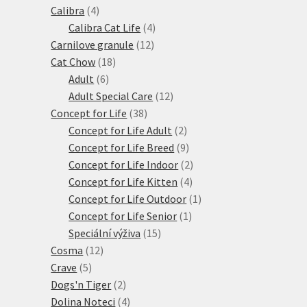
4
produktů
Calibra
4
produkty
4
Calibra Cat Life
4
12
produkty
Carnilove granule
12
18
produktů
Cat Chow
18
6
produktů
Adult
6
produktů
12
Adult Special Care
12
38
produktů
Concept for Life
38
produktů
2
Concept for Life Adult
2
produkty
9
Concept for Life Breed
9
produktů
2
Concept for Life Indoor
2
4
produkty
Concept for Life Kitten
4
produkty
1
Concept for Life Outdoor
1
1
produkt
Concept for Life Senior
1
15
produkt
Speciální výživa
15
12
produktů
Cosma
12
5
produktů
Crave
5
produktů
2
Dogs'n Tiger
2
produkty
4
Dolina Noteci
4