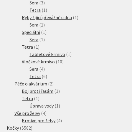
3
produktů
Sera
3
produkty
1
Tetra
1
produkt
1
Ryby žijící převážně u dna
1
1
produkt
Sera
1
produkt
1
Speciální
1
1
produkt
Sera
1
1
produkt
Tetra
1
produkt
1
Tabletové krmivo
1
10
produkt
Vločkové krmivo
10
4
produktů
Sera
4
produkty
6
Tetra
6
produktů
2
Péče o akvárium
2
produkty
1
Boj proti řasám
1
1
produkt
Tetra
1
produkt
1
Úprava vody
1
4
produkt
Vše pro želvy
4
produkty
4
Krmivo pro želvy
4
5582
produkty
Kočky
5582