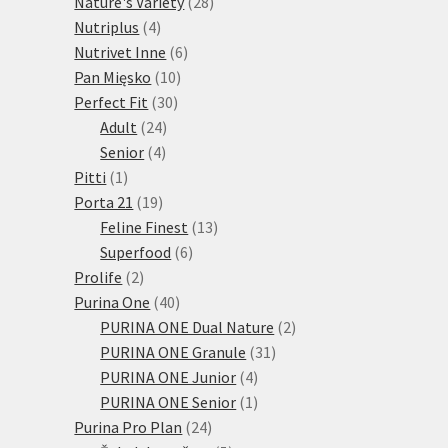
28
produktů
Nature's Variety
28
4
produktů
Nutriplus
4
produkty
6
Nutrivet Inne
6
10
produktů
Pan Mięsko
10
30
produktů
Perfect Fit
30
24
produktů
Adult
24
4
produktů
Senior
4
1
produkty
Pitti
1
produkt
19
Porta 21
19
produktů
13
Feline Finest
13
6
produktů
Superfood
6
2
produktů
Prolife
2
produkty
40
Purina One
40
produktů
2
PURINA ONE Dual Nature
2
31
produkty
PURINA ONE Granule
31
4
produktů
PURINA ONE Junior
4
produkty
1
PURINA ONE Senior
1
24
produkt
Purina Pro Plan
24