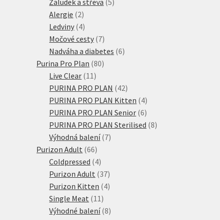
produktů
5
Žaludek a střeva
5
2
produktů
Alergie
2
produkty
4
Ledviny
4
produkty
7
Močové cesty
7
produktů
6
Nadváha a diabetes
6
80
produktů
Purina Pro Plan
80
11
produktů
Live Clear
11
produktů
42
PURINA PRO PLAN
42
produktů
4
PURINA PRO PLAN Kitten
4
6
produkty
PURINA PRO PLAN Senior
6
produktů
8
PURINA PRO PLAN Sterilised
8
7
produktů
Výhodná balení
7
66
produktů
Purizon Adult
66
produktů
4
Coldpressed
4
produkty
37
Purizon Adult
37
produktů
4
Purizon Kitten
4
11
produkty
Single Meat
11
produktů
8
Výhodné balení
8