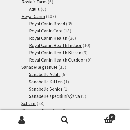
6
produktů
Rosie's Farm
6
6
produktů
Adult
6
produktů
107
Royal Canin
107
produktů
35
Royal Canin Breed
35
18
produktů
Royal Canin Care
18
produktů
26
Royal Canin Health
26
produktů
10
Royal Canin Health Indoor
10
9
produktů
Royal Canin Health Kitten
9
produktů
9
Royal Canin Health Outdoor
9
15
produktů
Sanabelle granule
15
produktů
5
Sanabelle Adult
5
produktů
1
Sanabelle Kitten
1
1
produkt
Sanabelle Senior
1
produkt
8
Sanabelle speciální výživa
8
28
produktů
Schesir
28
produktů
2
Simpsons Premium
2
12
produkty
Směsi
12
0
Hledat:
Hledat
6
produktů
Smilla
6