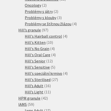
2
produktů
Oncology
2
produkty
2
Problémy s játry
2
produkty
3
Problémy s klouby
3
produkty
4
Problémy se štítnou žlázou
4
97
produkty
Hill’s granule
97
produktů
4
Hill's Hairball control
4
10
produkty
Hill's Kitten
10
produktů
4
Hill's No Grain
4
produkty
4
Hill's Oral Care
4
12
produkty
Hill's Senior
12
produktů
5
Hill's Sensitive
5
produktů
4
Hill's speciální krmivo
4
27
produkty
Hill's Sterilised
27
16
produktů
Hill’s Adult
16
produktů
11
Hill’s Light
11
42
produktů
HPM granule
42
59
produktů
IAMS
59
produktů
27
Iams Adult
27