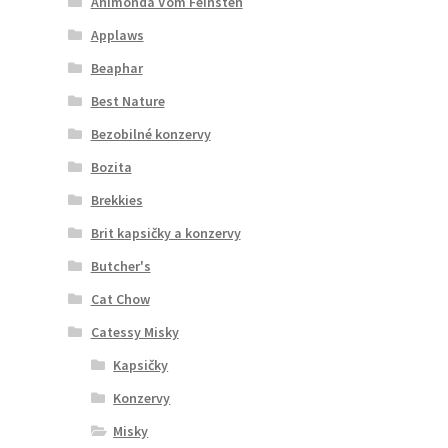
Animonda Vom Feinsten
Applaws
Beaphar
Best Nature
Bezobilné konzervy
Bozita
Brekkies
Brit kapsičky a konzervy
Butcher's
Cat Chow
Catessy Misky
Kapsičky
Konzervy
Misky