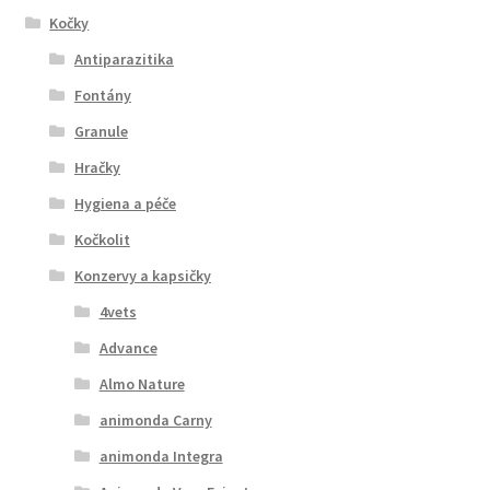
Kočky
Antiparazitika
Fontány
Granule
Hračky
Hygiena a péče
Kočkolit
Konzervy a kapsičky
4vets
Advance
Almo Nature
animonda Carny
animonda Integra