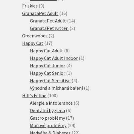
9
produkt
Friskies
9
produktů
16
GranataPet Adult
16
produktů
14
GranataPet Adult
14
produktů
2
GranataPet Kitten
2
2
produkty
Greenwoods
2
17
produkty
Happy Cat
17
produktů
6
Happy Cat Adult
6
produktů
1
Happy Cat Adult Indoor
1
4
produkt
Happy Cat Junior
4
produkty
1
Happy Cat Senior
1
produkt
4
Happy Cat Sensitive
4
produkty
1
Výhodná a míchaná balení
1
100
produkt
Hill's Feline
100
produktů
6
Alergie a intolerance
6
6
produktů
Dentální hygiena
6
produktů
17
Gastro problémy
17
produktů
24
Močové problémy
24
produktů
22
Nadváha & Diabetes
22