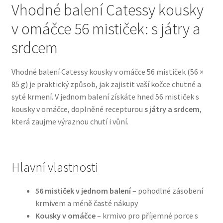
Vhodné balení Catessy kousky
v omáčce 56 mističek: s játry a
Bozita pro psy — Švédské krmivo s nordickou kvalitou
srdcem
Brit pro psy
Vhodné balení Catessy kousky v omáčce 56 mističek (56 ×
Granule pro psy
85 g) je praktický způsob, jak zajistit vaší kočce chutné a
syté krmení. V jednom balení získáte hned 56 mističek s
Natural Trainer pro psy — Italské krmivo s
kousky v omáčce, doplněné recepturou
s játry a srdcem
,
přírodními složkami
která zaujme výraznou chutí i vůní.
Happy Dog — Německá kvalita a přirozené složení
Hlavní vlastnosti
Hill’s pro psy
56 mističek v jednom balení
– pohodlné zásobení
Hračky pro psy
krmivem a méně časté nákupy
Kousky v omáčce
– krmivo pro příjemné porce s
Konzervy a kapsičky pro psy