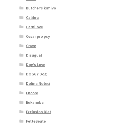
Butcher’s krmivo
Calibra
Carnilove
Cesar pro psy
Crave
Disugual
Dog’s Love
DOGGY Dog
Dolina Noteci
Encore
Eukanuba
Exclusion Diet
FetteBeute