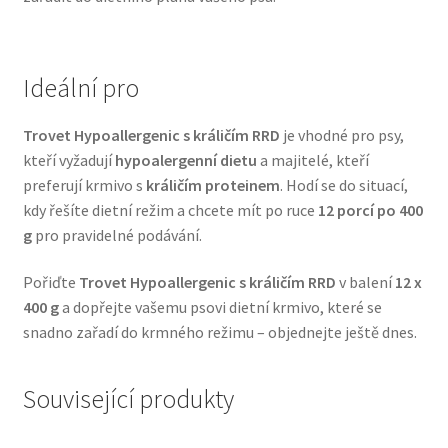
Veterinární dieta pro psy
Vodítka a obojky
Ideální pro
Wolf of Wilderness
Trovet Hypoallergenic s králičím RRD
je vhodné pro psy,
kteří vyžadují
hypoalergenní dietu
a majitelé, kteří
preferují krmivo s
králičím proteinem
. Hodí se do situací,
kdy řešíte dietní režim a chcete mít po ruce
12 porcí po 400
g
pro pravidelné podávání.
Pořiďte
Trovet Hypoallergenic s králičím RRD
v balení
12 x
400 g
a dopřejte vašemu psovi dietní krmivo, které se
snadno zařadí do krmného režimu – objednejte ještě dnes.
Související produkty