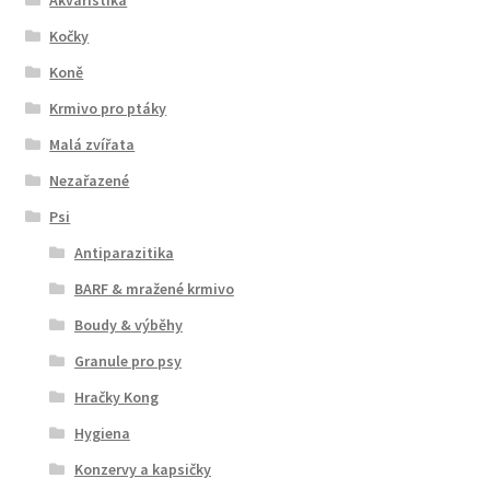
Kočky
Koně
Krmivo pro ptáky
Malá zvířata
Nezařazené
Psi
Antiparazitika
BARF & mražené krmivo
Boudy & výběhy
Granule pro psy
Hračky Kong
Hygiena
Konzervy a kapsičky