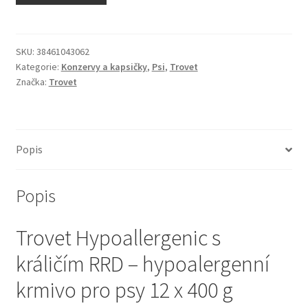
N&D Farmina pro kočky — Italské holistic krmivo
Odpočívadla pro kočky
SKU:
38461043062
Kategorie:
Konzervy a kapsičky
,
Psi
,
Trovet
Značka:
Trovet
Pamlsky pro kočky
Purizon pro kočky
Popis
Royal Canin pro kočky
Popis
Škrabadla pro kočky
Trovet Hypoallergenic s
Veterinární dieta pro kočky
králičím RRD – hypoalergenní
Vše pro psy — Krmivo, doplňky, vybavení
krmivo pro psy 12 x 400 g
Boudy a výběhy