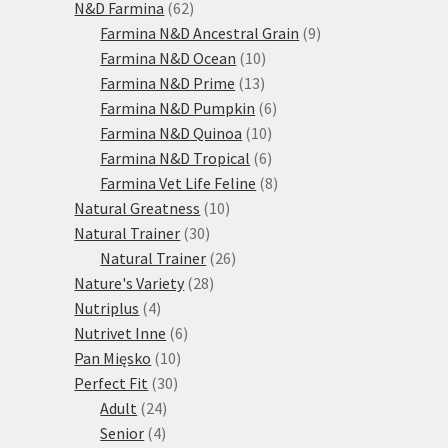
produktů
62
N&D Farmina
62
produktů
9
Farmina N&D Ancestral Grain
9
10
produktů
Farmina N&D Ocean
10
13
produktů
Farmina N&D Prime
13
produktů
6
Farmina N&D Pumpkin
6
10
produktů
Farmina N&D Quinoa
10
produktů
6
Farmina N&D Tropical
6
produktů
8
Farmina Vet Life Feline
8
10
produktů
Natural Greatness
10
30
produktů
Natural Trainer
30
produktů
26
Natural Trainer
26
28
produktů
Nature's Variety
28
4
produktů
Nutriplus
4
produkty
6
Nutrivet Inne
6
10
produktů
Pan Mięsko
10
30
produktů
Perfect Fit
30
24
produktů
Adult
24
4
produktů
Senior
4