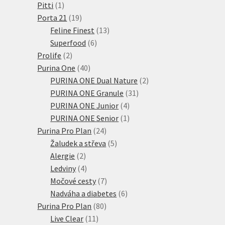
1
produkty
Pitti
1
produkt
19
Porta 21
19
produktů
13
Feline Finest
13
6
produktů
Superfood
6
2
produktů
Prolife
2
produkty
40
Purina One
40
produktů
2
PURINA ONE Dual Nature
2
31
produkty
PURINA ONE Granule
31
4
produktů
PURINA ONE Junior
4
produkty
1
PURINA ONE Senior
1
24
produkt
Purina Pro Plan
24
produktů
5
Žaludek a střeva
5
2
produktů
Alergie
2
produkty
4
Ledviny
4
produkty
7
Močové cesty
7
produktů
6
Nadváha a diabetes
6
80
produktů
Purina Pro Plan
80
11
produktů
Live Clear
11