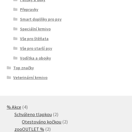
Přepravky
Smart doplňky pro psy
Speciální krmivo
Vše pro štěňata
Vše pro starší psy
Vodítka a obojky
Top značky
Veterinární krmivo
4
% Akce
4
produkty
2
Schváleno tlapkou
2
produkty
2
Otestováno kočkou
2
2
produkty
zooOUTLET %
2