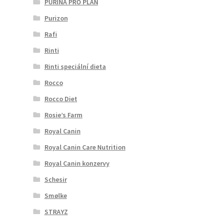
PURINA PRO PLAN
Purizon
Rafi
Rinti
Rinti speciální dieta
Rocco
Rocco Diet
Rosie’s Farm
Royal Canin
Royal Canin Care Nutrition
Royal Canin konzervy
Schesir
Smølke
STRAYZ