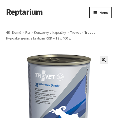
Reptarium
Přeskočit
Přejít
Menu
na
k
navigaci
obsahu
Úvodní stránka
webu
Domů
Psi
Konzervy a kapsičky
Trovet
Trovet
Hypoallergenic s králičím RRD – 12 x 400 g
Košík
Malá zvířata — Klece, krmivo, vybavení
Můj účet
Obchod
Pokladna
Vše pro kočky