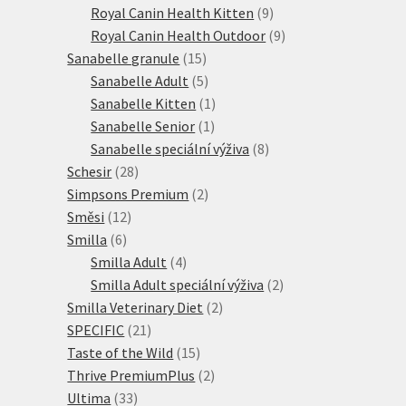
9
produktů
Royal Canin Health Kitten
9
produktů
9
Royal Canin Health Outdoor
9
15
produktů
Sanabelle granule
15
produktů
5
Sanabelle Adult
5
produktů
1
Sanabelle Kitten
1
1
produkt
Sanabelle Senior
1
produkt
8
Sanabelle speciální výživa
8
28
produktů
Schesir
28
produktů
2
Simpsons Premium
2
12
produkty
Směsi
12
6
produktů
Smilla
6
produktů
4
Smilla Adult
4
produkty
2
Smilla Adult speciální výživa
2
2
produkty
Smilla Veterinary Diet
2
21
produkty
SPECIFIC
21
produktů
15
Taste of the Wild
15
produktů
2
Thrive PremiumPlus
2
33
produkty
Ultima
33