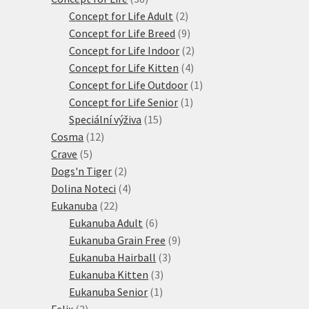
produktů
2
Concept for Life Adult
2
produkty
9
Concept for Life Breed
9
produktů
2
Concept for Life Indoor
2
4
produkty
Concept for Life Kitten
4
produkty
1
Concept for Life Outdoor
1
1
produkt
Concept for Life Senior
1
15
produkt
Speciální výživa
15
12
produktů
Cosma
12
5
produktů
Crave
5
produktů
2
Dogs'n Tiger
2
produkty
4
Dolina Noteci
4
22
produkty
Eukanuba
22
produktů
6
Eukanuba Adult
6
produktů
9
Eukanuba Grain Free
9
3
produktů
Eukanuba Hairball
3
3
produkty
Eukanuba Kitten
3
1
produkty
Eukanuba Senior
1
2
produkt
Felix
2