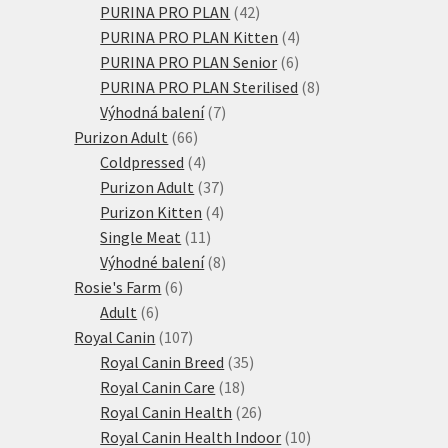
produktů
42
PURINA PRO PLAN
42
produktů
4
PURINA PRO PLAN Kitten
4
6
produkty
PURINA PRO PLAN Senior
6
produktů
8
PURINA PRO PLAN Sterilised
8
7
produktů
Výhodná balení
7
66
produktů
Purizon Adult
66
produktů
4
Coldpressed
4
produkty
37
Purizon Adult
37
produktů
4
Purizon Kitten
4
11
produkty
Single Meat
11
produktů
8
Výhodné balení
8
6
produktů
Rosie's Farm
6
6
produktů
Adult
6
produktů
107
Royal Canin
107
produktů
35
Royal Canin Breed
35
18
produktů
Royal Canin Care
18
produktů
26
Royal Canin Health
26
produktů
10
Royal Canin Health Indoor
10