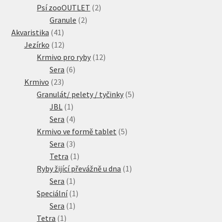
produkty
2
Psí zooOUTLET
2
2
produkty
Granule
2
41
produkty
Akvaristika
41
produktů
12
Jezírko
12
produktů
12
Krmivo pro ryby
12
6
produktů
Sera
6
23
produktů
Krmivo
23
produktů
5
Granulát/ pelety / tyčinky
5
1
produktů
JBL
1
produkt
4
Sera
4
produkty
5
Krmivo ve formě tablet
5
3
produktů
Sera
3
produkty
1
Tetra
1
produkt
1
Ryby žijící převážně u dna
1
1
produkt
Sera
1
produkt
1
Speciální
1
1
produkt
Sera
1
1
produkt
Tetra
1