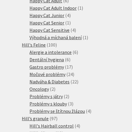
produktů
6
Happy Cat Adult
6
produktů
1
Happy Cat Adult Indoor
1
4
produkt
Happy Cat Junior
4
produkty
1
Happy Cat Senior
1
produkt
4
Happy Cat Sensitive
4
produkty
1
Výhodná a míchaná balení
1
100
produkt
Hill's Feline
100
produktů
6
Alergie a intolerance
6
6
produktů
Dentální hygiena
6
produktů
17
Gastro problémy
17
produktů
24
Močové problémy
24
produktů
22
Nadváha & Diabetes
22
2
produktů
Oncology
2
produkty
2
Problémy s játry
2
produkty
3
Problémy s klouby
3
produkty
4
Problémy se štítnou žlázou
4
97
produkty
Hill’s granule
97
produktů
4
Hill's Hairball control
4