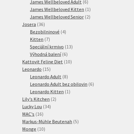
produktů
6
James Wellbeloved Adult
6
produktů
1
James Wellbeloved Kitten
1
2
produkt
James Wellbeloved Senior
2
36
produkty
Josera
36
produktů
4
Bezobilninové
4
7
produkty
Kitten
7
produktů
13
Speciální krmivo
13
6
produktů
Výhodná balení
6
produktů
10
Kattovit Feline Diet
10
15
produktů
Leonardo
15
produktů
8
Leonardo Adult
8
produktů
6
Leonardo Adult bez obilovin
6
1
produktů
Leonardo Kitten
1
2
produkt
Lily's Kitchen
2
34
produkty
Lucky Lou
34
16
produktů
MAC's
16
produktů
5
Markus-Mühle Beutenah
5
10
produktů
Monge
10