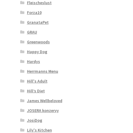
Fleischeslust
Forza10
GranataPet
GRAU
Greenwoods
Happy Dog
Hardys
Herrmanns Menu
Hill's Adult
Hill’s Diet
James Wellbeloved
JOSERA konzervy
JosiDog
Lily's Kitchen