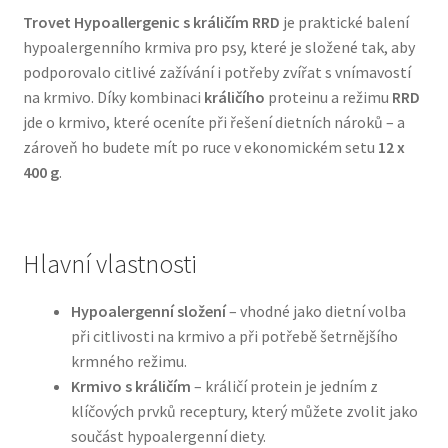
Trovet Hypoallergenic s králičím RRD
je praktické balení
hypoalergenního krmiva pro psy, které je složené tak, aby
Bozita pro psy — Švédské krmivo s nordickou kvalitou
podporovalo citlivé zažívání i potřeby zvířat s vnímavostí
na krmivo. Díky kombinaci
králičího
proteinu a režimu
RRD
Brit pro psy
jde o krmivo, které oceníte při řešení dietních nároků – a
zároveň ho budete mít po ruce v ekonomickém setu
12 x
Granule pro psy
400 g
.
Natural Trainer pro psy — Italské krmivo s
přírodními složkami
Hlavní vlastnosti
Happy Dog — Německá kvalita a přirozené složení
Hypoalergenní složení
– vhodné jako dietní volba
při citlivosti na krmivo a při potřebě šetrnějšího
Hill’s pro psy
krmného režimu.
Krmivo s králičím
– králičí protein je jedním z
Hračky pro psy
klíčových prvků receptury, který můžete zvolit jako
součást hypoalergenní diety.
Konzervy a kapsičky pro psy