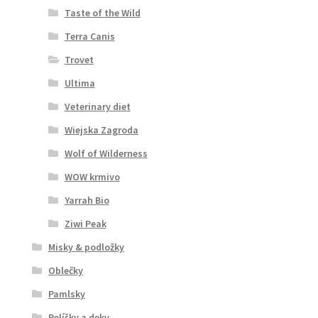
Taste of the Wild
Terra Canis
Trovet
Ultima
Veterinary diet
Wiejska Zagroda
Wolf of Wilderness
WOW krmivo
Yarrah Bio
Ziwi Peak
Misky & podložky
Oblečky
Pamlsky
Pelíšky a deky