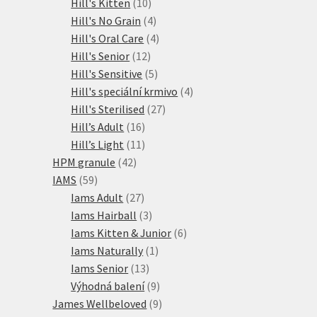
10
produkty
Hill's Kitten
10
produktů
4
Hill's No Grain
4
produkty
4
Hill's Oral Care
4
12
produkty
Hill's Senior
12
produktů
5
Hill's Sensitive
5
produktů
4
Hill's speciální krmivo
4
27
produkty
Hill's Sterilised
27
16
produktů
Hill’s Adult
16
produktů
11
Hill’s Light
11
42
produktů
HPM granule
42
59
produktů
IAMS
59
produktů
27
Iams Adult
27
produktů
3
Iams Hairball
3
produkty
6
Iams Kitten & Junior
6
1
produktů
Iams Naturally
1
13
produkt
Iams Senior
13
produktů
9
Výhodná balení
9
produktů
9
James Wellbeloved
9