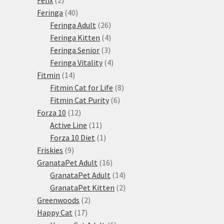
produkty
40
Feringa
40
produktů
26
Feringa Adult
26
produktů
4
Feringa Kitten
4
3
produkty
Feringa Senior
3
produkty
4
Feringa Vitality
4
14
produkty
Fitmin
14
produktů
8
Fitmin Cat for Life
8
6
produktů
Fitmin Cat Purity
6
12
produktů
Forza 10
12
produktů
11
Active Line
11
produktů
1
Forza 10 Diet
1
9
produkt
Friskies
9
produktů
16
GranataPet Adult
16
produktů
14
GranataPet Adult
14
produktů
2
GranataPet Kitten
2
2
produkty
Greenwoods
2
17
produkty
Happy Cat
17