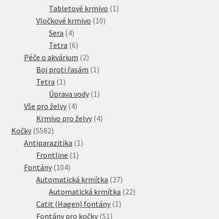
produkt
1
Tabletové krmivo
1
10
produkt
Vločkové krmivo
10
4
produktů
Sera
4
produkty
6
Tetra
6
produktů
2
Péče o akvárium
2
produkty
1
Boj proti řasám
1
1
produkt
Tetra
1
produkt
1
Úprava vody
1
4
produkt
Vše pro želvy
4
produkty
4
Krmivo pro želvy
4
5582
produkty
Kočky
5582
produktů
1
Antiparazitika
1
1
produkt
Frontline
1
104
produkt
Fontány
104
produktů
27
Automatická krmítka
27
produktů
22
Automatická krmítka
22
1
produktů
Catit (Hagen) fontány
1
51
produkt
Fontány pro kočky
51