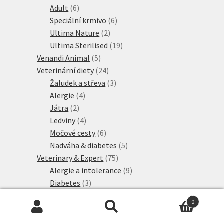
produktů
6
Adult
6
produktů
6
Speciální krmivo
6
2
produktů
Ultima Nature
2
produkty
19
Ultima Sterilised
19
5
produktů
Venandi Animal
5
produktů
24
Veterinární diety
24
produktů
3
Žaludek a střeva
3
4
produkty
Alergie
4
2
produkty
Játra
2
produkty
4
Ledviny
4
produkty
6
Močové cesty
6
produktů
5
Nadváha & diabetes
5
75
produktů
Veterinary & Expert
75
produktů
9
Alergie a intolerance
9
3
produktů
Diabetes
3
4
produkty
Játra
4
0
produkty
21
Ledviny a močové cesty
21
Hledat:
Hledat
7
produktů
Mature
7