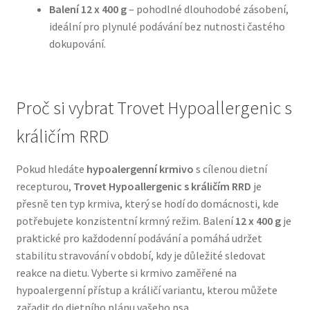
Balení 12 x 400 g
– pohodlné dlouhodobé zásobení,
ideální pro plynulé podávání bez nutnosti častého
N&D Farmina pro psy — Italské holistic krmivo
dokupování.
Oblečky pro psy
Proč si vybrat Trovet Hypoallergenic s
Pamlsky pro psy
králičím RRD
Pelíšky pro psy
Pokud hledáte
hypoalergenní krmivo
s cílenou dietní
Ortopedické pelíšky
recepturou,
Trovet Hypoallergenic s králičím RRD
je
přesně ten typ krmiva, který se hodí do domácnosti, kde
Přepravky pro psy
potřebujete konzistentní krmný režim. Balení
12 x 400 g
je
praktické pro každodenní podávání a pomáhá udržet
Purizon pro psy — Vysoký obsah masa, bez obilovin
stabilitu stravování v období, kdy je důležité sledovat
reakce na dietu. Vyberte si krmivo zaměřené na
hypoalergenní přístup a králičí variantu, kterou můžete
Royal Canin pro psy
zařadit do dietního plánu vašeho psa.