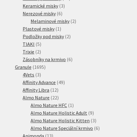
3
produktů
Keramické misky
3
6
produkty
Nerezové misky
6
produktů
2
Melaminové misky
2
1
produkty
Plastové misky
1
produkt
2
Podložky pod misky
2
5
produkty
TIAKI
5
2
produktů
Trixie
2
produkty
6
Zásobníky na krmivo
6
1695
produktů
Granule
1695
3
produktů
4Vets
3
produkty
49
Affinity Advance
49
12
produktů
Affinity Libra
12
produktů
22
Almo Nature
22
produktů
1
Almo Nature HFC
1
produkt
9
Almo Nature Holistic Adult
9
produktů
3
Almo Nature Holistic Kitten
3
produkty
6
Almo Nature Speciální krmivo
6
13
produktů
Animonda
13