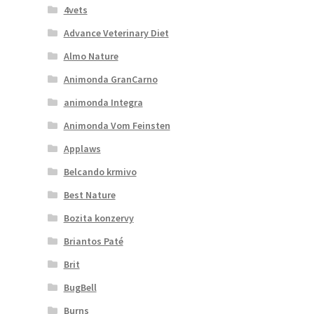
4vets
Advance Veterinary Diet
Almo Nature
Animonda GranCarno
animonda Integra
Animonda Vom Feinsten
Applaws
Belcando krmivo
Best Nature
Bozita konzervy
Briantos Paté
Brit
BugBell
Burns