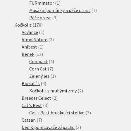
produkt
1
FURminator
1
produkt
1
Masážní pomůcky a péče o srst
1
3
produkt
Péče o srst
3
170
produkty
Kočkolit
170
produktů
1
Advance
1
produkt
2
Almo Nature
2
1
produkty
Anibest
1
12
produkt
Benek
12
produktů
4
Compact
4
7
produkty
Corn Cat
7
produktů
1
Zelený les
1
4
produkt
Biokat´s
4
produkty
2
Kočkolit s hrubými zrny
2
2
produkty
Breeder Celect
2
3
produkty
Cat's Best
3
produkty
3
Cat's Best hrudkující stelivo
3
7
produkty
Catsan
7
produktů
3
Deo & pohlcovače zápachu
3