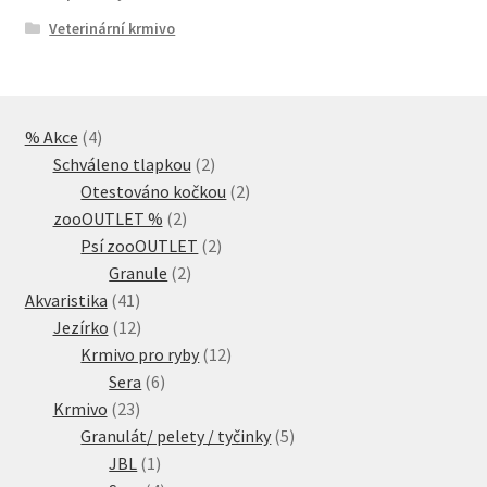
Veterinární krmivo
4
% Akce
4
produkty
2
Schváleno tlapkou
2
produkty
2
Otestováno kočkou
2
2
produkty
zooOUTLET %
2
produkty
2
Psí zooOUTLET
2
2
produkty
Granule
2
41
produkty
Akvaristika
41
produktů
12
Jezírko
12
produktů
12
Krmivo pro ryby
12
6
produktů
Sera
6
23
produktů
Krmivo
23
produktů
5
Granulát/ pelety / tyčinky
5
1
produktů
JBL
1