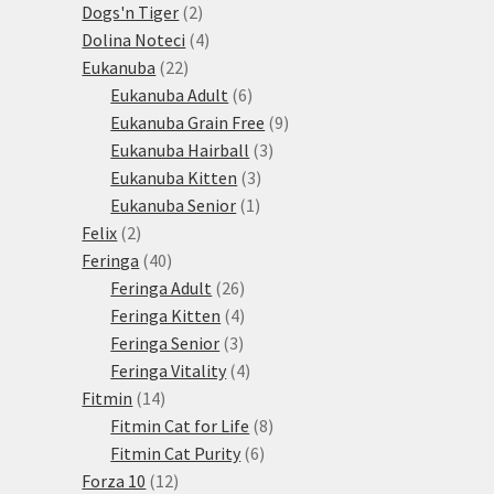
produktů
2
Dogs'n Tiger
2
produkty
4
Dolina Noteci
4
22
produkty
Eukanuba
22
produktů
6
Eukanuba Adult
6
produktů
9
Eukanuba Grain Free
9
3
produktů
Eukanuba Hairball
3
3
produkty
Eukanuba Kitten
3
1
produkty
Eukanuba Senior
1
2
produkt
Felix
2
produkty
40
Feringa
40
produktů
26
Feringa Adult
26
produktů
4
Feringa Kitten
4
3
produkty
Feringa Senior
3
produkty
4
Feringa Vitality
4
14
produkty
Fitmin
14
produktů
8
Fitmin Cat for Life
8
6
produktů
Fitmin Cat Purity
6
12
produktů
Forza 10
12