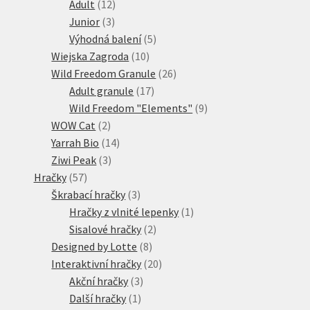
12
produktů
Adult
12
3
produktů
Junior
3
produkty
5
Výhodná balení
5
10
produktů
Wiejska Zagroda
10
produktů
26
Wild Freedom Granule
26
17
produktů
Adult granule
17
produktů
9
Wild Freedom "Elements"
9
2
produktů
WOW Cat
2
produkty
14
Yarrah Bio
14
3
produktů
Ziwi Peak
3
57
produkty
Hračky
57
produktů
3
Škrabací hračky
3
produkty
1
Hračky z vlnité lepenky
1
2
produkt
Sisalové hračky
2
8
produkty
Designed by Lotte
8
produktů
20
Interaktivní hračky
20
3
produktů
Akční hračky
3
1
produkty
Další hračky
1