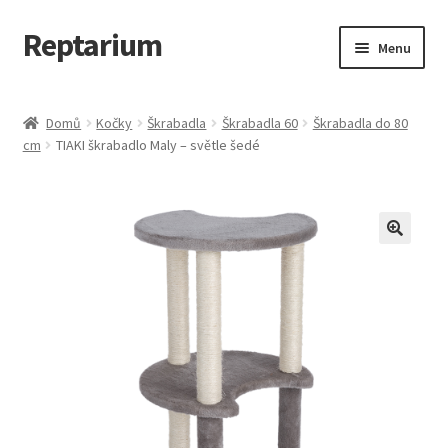
Reptarium
Přeskočit
Přejít
Menu
na
k
navigaci
obsahu
Úvodní stránka
webu
Domů
Kočky
Škrabadla
Škrabadla 60
Škrabadla do 80
cm
TIAKI škrabadlo Maly – světle šedé
Košík
Malá zvířata — Klece, krmivo, vybavení
Můj účet
Obchod
Pokladna
Vše pro kočky