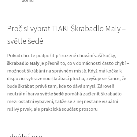
domu
N&D Farmina pro psy — Italské holistic krmivo
Proč si vybrat TIAKI Škrabadlo Maly –
Oblečky pro psy
světle šedé
Pamlsky pro psy
Pokud chcete podpořit přirozené chování vaší kočky,
škrabadlo Maly
je přesně to, co v domácnosti často chybí –
Pelíšky pro psy
možnost škrábání na správném místě. Když má kočka k
dispozici vyhrazenou škrábací plochu, zvyšuje se šance, že
Ortopedické pelíšky
bude škrábat právě tam, kde to dává smysl. Zároveň
neutrální barva
světle šedé
pomáhá začlenit škrabadlo
Přepravky pro psy
mezi ostatní vybavení, takže se z něj nestane vizuální
rušivý prvek, ale praktická součást prostoru.
Purizon pro psy — Vysoký obsah masa, bez obilovin
Royal Canin pro psy
Ideální pro