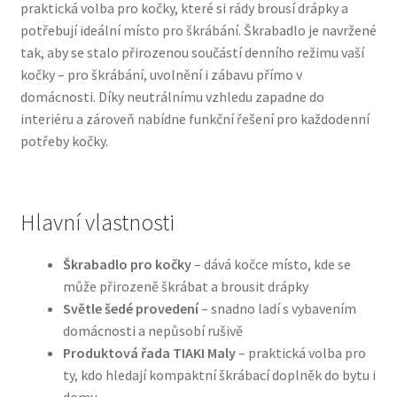
praktická volba pro kočky, které si rády brousí drápky a
potřebují ideální místo pro škrábání. Škrabadlo je navržené
Bozita pro psy — Švédské krmivo s nordickou kvalitou
tak, aby se stalo přirozenou součástí denního režimu vaší
kočky – pro škrábání, uvolnění i zábavu přímo v
Brit pro psy
domácnosti. Díky neutrálnímu vzhledu zapadne do
interiéru a zároveň nabídne funkční řešení pro každodenní
Granule pro psy
potřeby kočky.
Natural Trainer pro psy — Italské krmivo s
přírodními složkami
Hlavní vlastnosti
Happy Dog — Německá kvalita a přirozené složení
Škrabadlo pro kočky
– dává kočce místo, kde se
může přirozeně škrábat a brousit drápky
Hill’s pro psy
Světle šedé provedení
– snadno ladí s vybavením
domácnosti a nepůsobí rušivě
Hračky pro psy
Produktová řada TIAKI Maly
– praktická volba pro
ty, kdo hledají kompaktní škrábací doplněk do bytu i
Konzervy a kapsičky pro psy