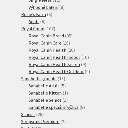
produktů
8
Výhodné balení
8
6
produktů
Rosie's Farm
6
6
produktů
Adult
6
produktů
107
Royal Canin
107
produktů
35
Royal Canin Breed
35
18
produktů
Royal Canin Care
18
produktů
26
Royal Canin Health
26
produktů
10
Royal Canin Health Indoor
10
9
produktů
Royal Canin Health Kitten
9
produktů
9
Royal Canin Health Outdoor
9
15
produktů
Sanabelle granule
15
produktů
5
Sanabelle Adult
5
produktů
1
Sanabelle Kitten
1
1
produkt
Sanabelle Senior
1
produkt
8
Sanabelle speciální výživa
8
28
produktů
Schesir
28
produktů
2
Simpsons Premium
2