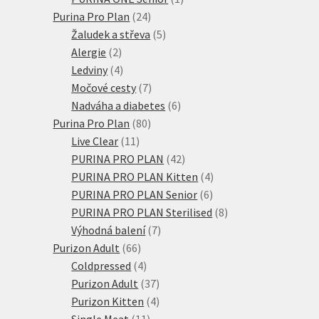
24
produkt
Purina Pro Plan
24
produktů
5
Žaludek a střeva
5
2
produktů
Alergie
2
produkty
4
Ledviny
4
produkty
7
Močové cesty
7
produktů
6
Nadváha a diabetes
6
80
produktů
Purina Pro Plan
80
11
produktů
Live Clear
11
produktů
42
PURINA PRO PLAN
42
produktů
4
PURINA PRO PLAN Kitten
4
6
produkty
PURINA PRO PLAN Senior
6
produktů
8
PURINA PRO PLAN Sterilised
8
7
produktů
Výhodná balení
7
66
produktů
Purizon Adult
66
produktů
4
Coldpressed
4
produkty
37
Purizon Adult
37
produktů
4
Purizon Kitten
4
11
produkty
Single Meat
11