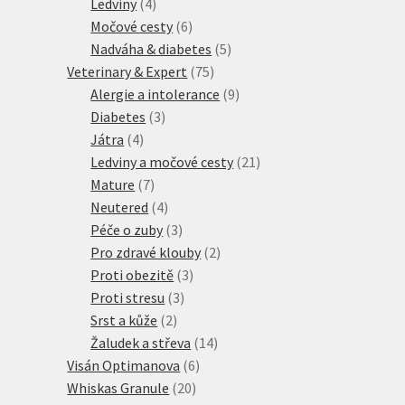
produkty
4
Ledviny
4
produkty
6
Močové cesty
6
produktů
5
Nadváha & diabetes
5
75
produktů
Veterinary & Expert
75
produktů
9
Alergie a intolerance
9
3
produktů
Diabetes
3
4
produkty
Játra
4
produkty
21
Ledviny a močové cesty
21
7
produktů
Mature
7
produktů
4
Neutered
4
produkty
3
Péče o zuby
3
produkty
2
Pro zdravé klouby
2
3
produkty
Proti obezitě
3
3
produkty
Proti stresu
3
2
produkty
Srst a kůže
2
produkty
14
Žaludek a střeva
14
6
produktů
Visán Optimanova
6
20
produktů
Whiskas Granule
20