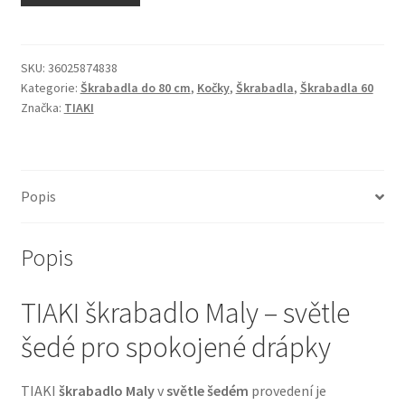
N&D Farmina pro kočky — Italské holistic krmivo
Odpočívadla pro kočky
SKU:
36025874838
Kategorie:
Škrabadla do 80 cm
,
Kočky
,
Škrabadla
,
Škrabadla 60
Značka:
TIAKI
Pamlsky pro kočky
Purizon pro kočky
Popis
Royal Canin pro kočky
Popis
Škrabadla pro kočky
TIAKI škrabadlo Maly – světle
Veterinární dieta pro kočky
šedé pro spokojené drápky
Vše pro psy — Krmivo, doplňky, vybavení
TIAKI
škrabadlo Maly
v
světle šedém
provedení je
Boudy a výběhy