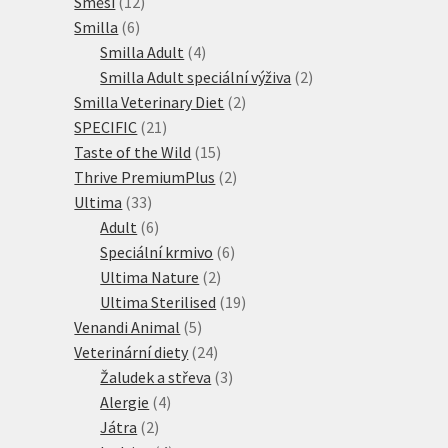
12
produkty
Směsi
12
6
produktů
Smilla
6
produktů
4
Smilla Adult
4
produkty
2
Smilla Adult speciální výživa
2
2
produkty
Smilla Veterinary Diet
2
21
produkty
SPECIFIC
21
produktů
15
Taste of the Wild
15
produktů
2
Thrive PremiumPlus
2
33
produkty
Ultima
33
produktů
6
Adult
6
produktů
6
Speciální krmivo
6
2
produktů
Ultima Nature
2
produkty
19
Ultima Sterilised
19
5
produktů
Venandi Animal
5
produktů
24
Veterinární diety
24
produktů
3
Žaludek a střeva
3
4
produkty
Alergie
4
2
produkty
Játra
2