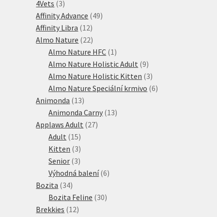
3
produktů
4Vets
3
produkty
49
Affinity Advance
49
12
produktů
Affinity Libra
12
produktů
22
Almo Nature
22
produktů
1
Almo Nature HFC
1
produkt
9
Almo Nature Holistic Adult
9
produktů
3
Almo Nature Holistic Kitten
3
produkty
6
Almo Nature Speciální krmivo
6
13
produktů
Animonda
13
produktů
13
Animonda Carny
13
27
produktů
Applaws Adult
27
15
produktů
Adult
15
produktů
3
Kitten
3
3
produkty
Senior
3
produkty
6
Výhodná balení
6
34
produktů
Bozita
34
produktů
30
Bozita Feline
30
12
produktů
Brekkies
12