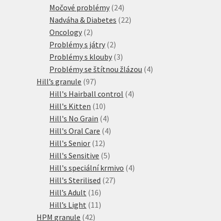
produktů
24
Močové problémy
24
produktů
22
Nadváha & Diabetes
22
2
produktů
Oncology
2
produkty
2
Problémy s játry
2
produkty
3
Problémy s klouby
3
produkty
4
Problémy se štítnou žlázou
4
97
produkty
Hill’s granule
97
produktů
4
Hill's Hairball control
4
10
produkty
Hill's Kitten
10
produktů
4
Hill's No Grain
4
produkty
4
Hill's Oral Care
4
12
produkty
Hill's Senior
12
produktů
5
Hill's Sensitive
5
produktů
4
Hill's speciální krmivo
4
27
produkty
Hill's Sterilised
27
16
produktů
Hill’s Adult
16
produktů
11
Hill’s Light
11
42
produktů
HPM granule
42