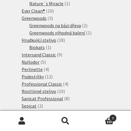
1
produkty
Nature´s Miracle
1
10
produkt
Ever Clean®
10
3
produktů
Greenwoods
3
produkty
2
Greenwoods na bázi dřeva
2
produkty
1
Greenwoods výhodná balení
1
18
produkt
Hrudkující stelivo
18
1
produktů
Biokats
1
produkt
9
Intersand Classic
9
5
produktů
Nullodor
5
produktů
4
Perlinette
4
produkty
12
Podestýlky
12
produktů
4
Professional Classic
4
10
produkty
Rostlinné stelivo
10
produktů
8
Sanicat Professional
8
2
produktů
Sepicat
2
produkty
1
Silikátové stelivo
1
0
produkt
47
Tigerino Premium
47
Hledat:
Hledat
produktů
8
Tigerino Crystals
8