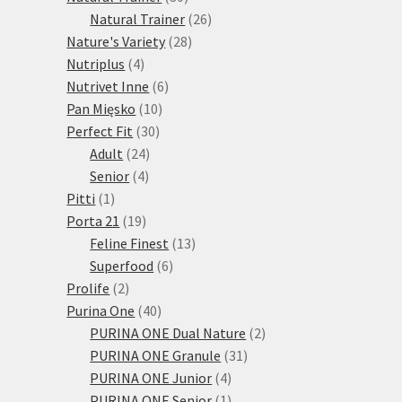
produktů
26
Natural Trainer
26
28
produktů
Nature's Variety
28
4
produktů
Nutriplus
4
produkty
6
Nutrivet Inne
6
10
produktů
Pan Mięsko
10
30
produktů
Perfect Fit
30
24
produktů
Adult
24
4
produktů
Senior
4
1
produkty
Pitti
1
produkt
19
Porta 21
19
produktů
13
Feline Finest
13
6
produktů
Superfood
6
2
produktů
Prolife
2
produkty
40
Purina One
40
produktů
2
PURINA ONE Dual Nature
2
31
produkty
PURINA ONE Granule
31
4
produktů
PURINA ONE Junior
4
produkty
1
PURINA ONE Senior
1