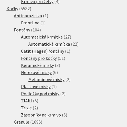
produkty
4
Krmivo pro želvy
4
5582
produkty
Kočky
5582
produktů
1
Antiparazitika
1
1
produkt
Frontline
1
104
produkt
Fontány
104
produktů
27
Automatická krmítka
27
produktů
22
Automatická krmítka
22
1
produktů
Catit (Hagen) fontány
1
51
produkt
Fontány pro kočky
51
3
produktů
Keramické misky
3
6
produkty
Nerezové misky
6
produktů
2
Melaminové misky
2
1
produkty
Plastové misky
1
produkt
2
Podložky pod misky
2
5
produkty
TIAKI
5
2
produktů
Trixie
2
produkty
6
Zásobníky na krmivo
6
1695
produktů
Granule
1695