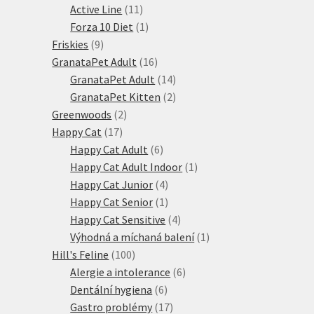
produktů
11
Active Line
11
produktů
1
Forza 10 Diet
1
9
produkt
Friskies
9
produktů
16
GranataPet Adult
16
produktů
14
GranataPet Adult
14
produktů
2
GranataPet Kitten
2
2
produkty
Greenwoods
2
17
produkty
Happy Cat
17
produktů
6
Happy Cat Adult
6
produktů
1
Happy Cat Adult Indoor
1
4
produkt
Happy Cat Junior
4
produkty
1
Happy Cat Senior
1
produkt
4
Happy Cat Sensitive
4
produkty
1
Výhodná a míchaná balení
1
100
produkt
Hill's Feline
100
produktů
6
Alergie a intolerance
6
6
produktů
Dentální hygiena
6
produktů
17
Gastro problémy
17