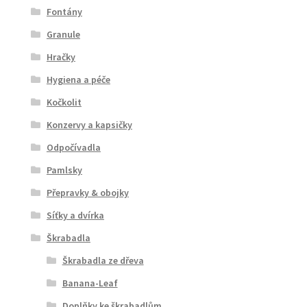
Fontány
Granule
Hračky
Hygiena a péče
Kočkolit
Konzervy a kapsičky
Odpočívadla
Pamlsky
Přepravky & obojky
Síťky a dvírka
Škrabadla
Škrabadla ze dřeva
Banana-Leaf
Doplňky ke škrabadlům