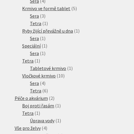
produkt
4
Sera
4
produkty
5
Krmivo ve formě tablet
5
3
produktů
Sera
3
produkty
1
Tetra
1
produkt
1
Ryby žijící převážně u dna
1
1
produkt
Sera
1
produkt
1
Speciální
1
1
produkt
Sera
1
1
produkt
Tetra
1
produkt
1
Tabletové krmivo
1
10
produkt
Vločkové krmivo
10
4
produktů
Sera
4
produkty
6
Tetra
6
produktů
2
Péče o akvárium
2
produkty
1
Boj proti řasám
1
1
produkt
Tetra
1
produkt
1
Úprava vody
1
4
produkt
Vše pro želvy
4