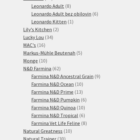
produktů
8
Leonardo Adult
8
produktů
6
Leonardo Adult bez obilovin
6
1
produktů
Leonardo Kitten
1
2
produkt
Lily's Kitchen
2
34
produkty
Lucky Lou
34
16
produktů
MAC's
16
produktů
5
Markus-Mühle Beutenah
5
10
produktů
Monge
10
produktů
62
N&D Farmina
62
produktů
9
Farmina N&D Ancestral Grain
9
10
produktů
Farmina N&D Ocean
10
13
produktů
Farmina N&D Prime
13
produktů
6
Farmina N&D Pumpkin
6
10
produktů
Farmina N&D Quinoa
10
produktů
6
Farmina N&D Tropical
6
produktů
8
Farmina Vet Life Feline
8
10
produktů
Natural Greatness
10
30
produktů
Natural Trainer
30