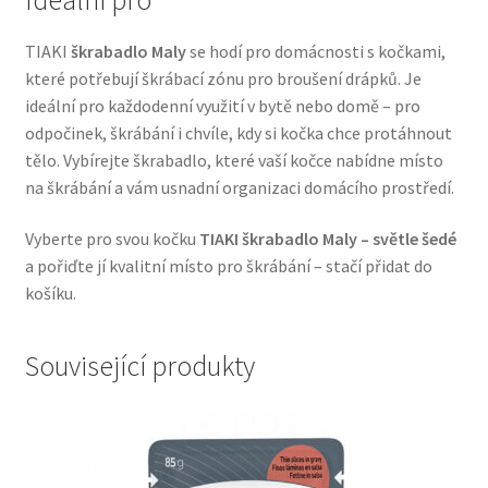
Veterinární dieta pro psy
TIAKI
škrabadlo Maly
se hodí pro domácnosti s kočkami,
které potřebují škrábací zónu pro broušení drápků. Je
Vodítka a obojky
ideální pro každodenní využití v bytě nebo domě – pro
odpočinek, škrábání i chvíle, kdy si kočka chce protáhnout
Wolf of Wilderness
tělo. Vybírejte škrabadlo, které vaší kočce nabídne místo
na škrábání a vám usnadní organizaci domácího prostředí.
Vyberte pro svou kočku
TIAKI škrabadlo Maly – světle šedé
a pořiďte jí kvalitní místo pro škrábání – stačí přidat do
košíku.
Související produkty