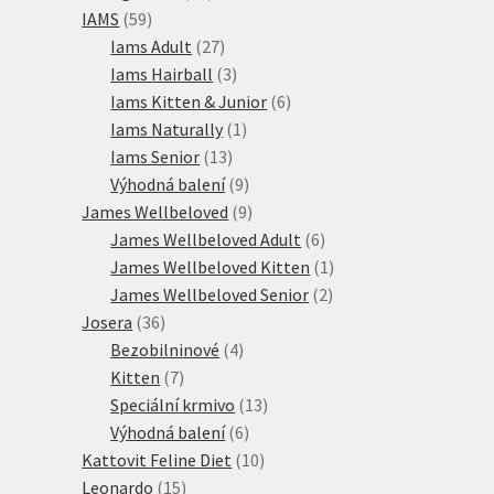
59
produktů
IAMS
59
produktů
27
Iams Adult
27
produktů
3
Iams Hairball
3
produkty
6
Iams Kitten & Junior
6
1
produktů
Iams Naturally
1
13
produkt
Iams Senior
13
produktů
9
Výhodná balení
9
produktů
9
James Wellbeloved
9
produktů
6
James Wellbeloved Adult
6
produktů
1
James Wellbeloved Kitten
1
2
produkt
James Wellbeloved Senior
2
36
produkty
Josera
36
produktů
4
Bezobilninové
4
7
produkty
Kitten
7
produktů
13
Speciální krmivo
13
6
produktů
Výhodná balení
6
produktů
10
Kattovit Feline Diet
10
15
produktů
Leonardo
15