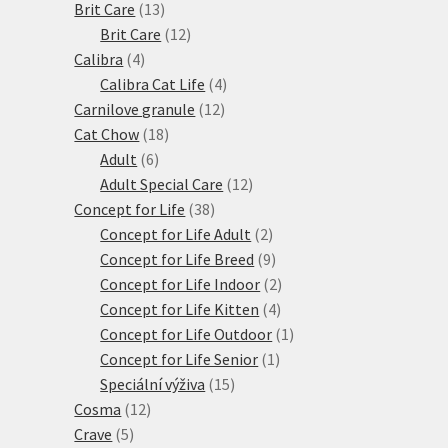
produktů
13
Brit Care
13
produktů
12
Brit Care
12
4
produktů
Calibra
4
produkty
4
Calibra Cat Life
4
12
produkty
Carnilove granule
12
18
produktů
Cat Chow
18
6
produktů
Adult
6
produktů
12
Adult Special Care
12
38
produktů
Concept for Life
38
produktů
2
Concept for Life Adult
2
produkty
9
Concept for Life Breed
9
produktů
2
Concept for Life Indoor
2
4
produkty
Concept for Life Kitten
4
produkty
1
Concept for Life Outdoor
1
1
produkt
Concept for Life Senior
1
15
produkt
Speciální výživa
15
12
produktů
Cosma
12
5
produktů
Crave
5