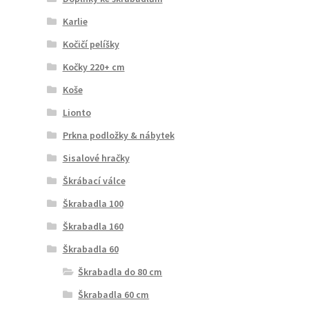
Karlie
Kočičí pelíšky
Kočky 220+ cm
Koše
Lionto
Prkna podložky & nábytek
Sisalové hračky
Škrábací válce
Škrabadla 100
Škrabadla 160
Škrabadla 60
Škrabadla do 80 cm
Škrabadla 60 cm