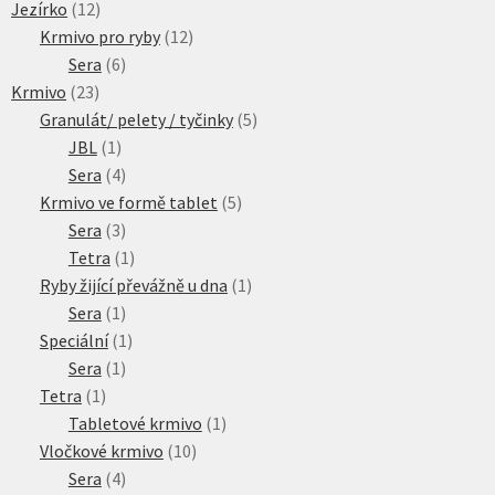
produktů
12
Jezírko
12
produktů
12
Krmivo pro ryby
12
6
produktů
Sera
6
23
produktů
Krmivo
23
produktů
5
Granulát/ pelety / tyčinky
5
1
produktů
JBL
1
produkt
4
Sera
4
produkty
5
Krmivo ve formě tablet
5
3
produktů
Sera
3
produkty
1
Tetra
1
produkt
1
Ryby žijící převážně u dna
1
1
produkt
Sera
1
produkt
1
Speciální
1
1
produkt
Sera
1
1
produkt
Tetra
1
produkt
1
Tabletové krmivo
1
10
produkt
Vločkové krmivo
10
4
produktů
Sera
4