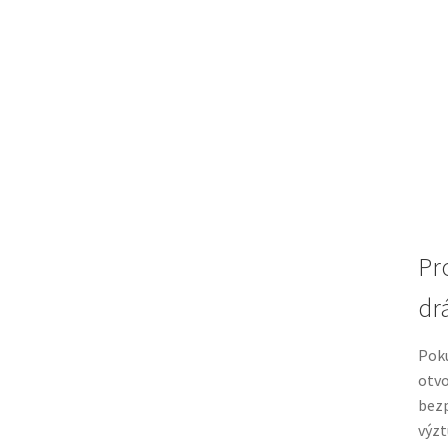
Pr
dr
Poku
otvo
bezp
výzt