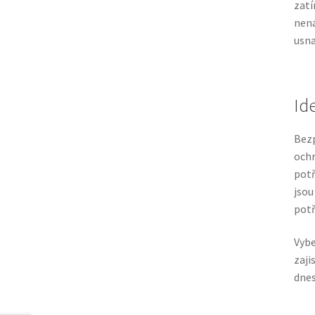
zatí
nen
usna
Id
Bezp
ochr
potř
jsou
potř
Vybe
zaji
dnes