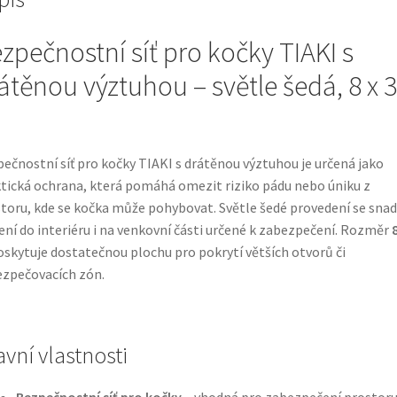
zpečnostní síť pro kočky TIAKI s
átěnou výztuhou – světle šedá, 8 x 3
ečnostní síť pro kočky TIAKI s drátěnou výztuhou je určená jako
tická ochrana, která pomáhá omezit riziko pádu nebo úniku z
toru, kde se kočka může pohybovat. Světle šedé provedení se sna
ení do interiéru i na venkovní části určené k zabezpečení. Rozměr
8
skytuje dostatečnou plochu pro pokrytí větších otvorů či
zpečovacích zón.
avní vlastnosti
Bezpečnostní síť pro kočky
– vhodná pro zabezpečení prostor