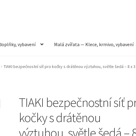
doplňky, vybavení
Malá zvířata — Klece, krmivo, vybavení
rmivo, vybavení
Můj účet
Obchod
Pokladna
Vše pro kočky
TIAKI bezpečnostní síť pro kočky s drátěnou výztuhou, světle šedá – 8 x 
TIAKI bezpečnostní síť p
kočky s drátěnou
výztuhou, světle šedá – 8