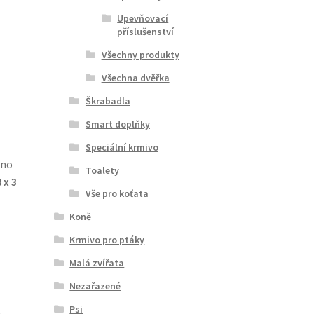
Upevňovací
příslušenství
Všechny produkty
Všechna dvěřka
Škrabadla
Smart doplňky
Speciální krmivo
dno
Toalety
 x 3
Vše pro koťata
Koně
Krmivo pro ptáky
Malá zvířata
Nezařazené
Psi
u