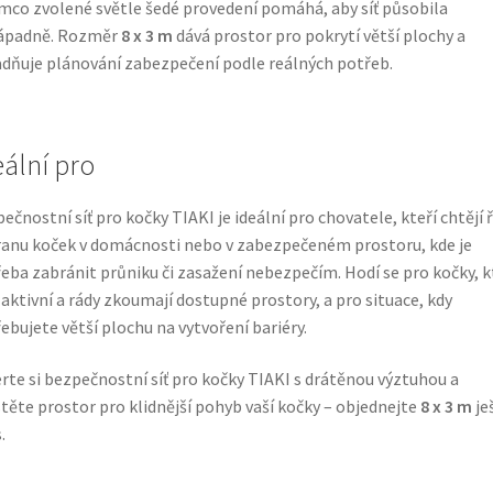
mco zvolené světle šedé provedení pomáhá, aby síť působila
ápadně. Rozměr
8 x 3 m
dává prostor pro pokrytí větší plochy a
dňuje plánování zabezpečení podle reálných potřeb.
eální pro
ečnostní síť pro kočky TIAKI je ideální pro chovatele, kteří chtějí ř
anu koček v domácnosti nebo v zabezpečeném prostoru, kde je
eba zabránit průniku či zasažení nebezpečím. Hodí se pro kočky, k
 aktivní a rády zkoumají dostupné prostory, a pro situace, kdy
ebujete větší plochu na vytvoření bariéry.
rte si bezpečnostní síť pro kočky TIAKI s drátěnou výztuhou a
stěte prostor pro klidnější pohyb vaší kočky – objednejte
8 x 3 m
je
.