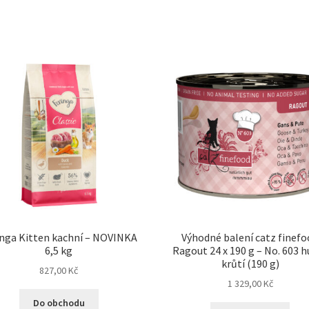
inga Kitten kachní – NOVINKA
Výhodné balení catz finef
6,5 kg
Ragout 24 x 190 g – No. 603 h
krůtí (190 g)
827,00
Kč
1 329,00
Kč
Do obchodu