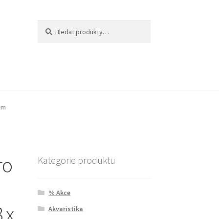
Hledat:
Hledat
3 m
ro
Kategorie produktu
% Akce
 x
Akvaristika