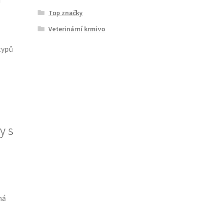
Top značky
Veterinární krmivo
typů
y s
ná