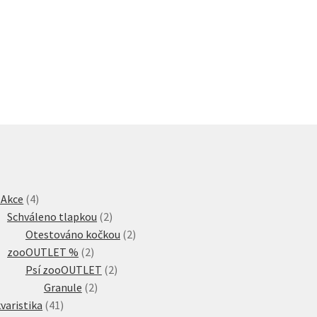
4
 Akce
4
produkty
2
Schváleno tlapkou
2
produkty
2
Otestováno kočkou
2
2
produkty
zooOUTLET %
2
produkty
2
Psí zooOUTLET
2
2
produkty
Granule
2
41
produkty
varistika
41