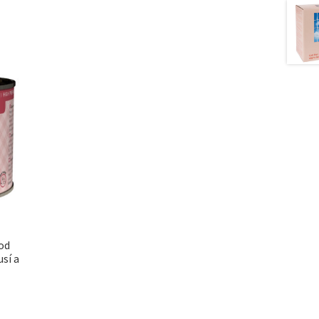
ood
usí a