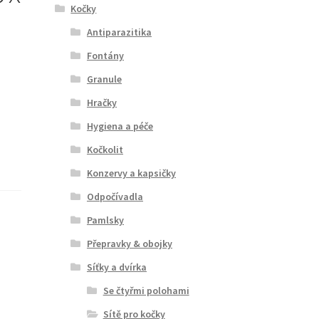
Kočky
Antiparazitika
Fontány
Granule
Hračky
Hygiena a péče
Kočkolit
Konzervy a kapsičky
Odpočívadla
Pamlsky
Přepravky & obojky
Síťky a dvírka
Se čtyřmi polohami
Sítě pro kočky