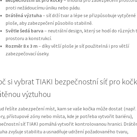
proti nežádoucímu úniku nebo pádu.
Drátěná výztuha
– síť drží tvar a lépe se přizpůsobuje vytyčené
ploše, aby zabezpečení působilo stabilně.
Světle šedá barva
– neutrální design, který se hodí do různých 
prostoru a konstrukcí.
Rozměr 8 x 3 m
– díky větší ploše je síť použitelná i pro větší
zabezpečovací úseky.
oč si vybrat TIAKI bezpečnostní síť pro kočk
átěnou výztuhou
d řešíte zabezpečení míst, kam se vaše kočka může dostat (např.
ry, přístupové zóny nebo místa, kde je potřeba vytvořit bariéru),
ečnostní síť TIAKI pomáhá vytvořit kontrolovanou hranici. Drátě
uha zvyšuje stabilitu a usnadňuje udržení požadovaného tvaru,