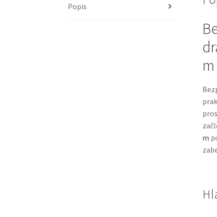
Popis
Be
dr
m
Bezp
prak
pros
začl
m
po
zabe
Hl