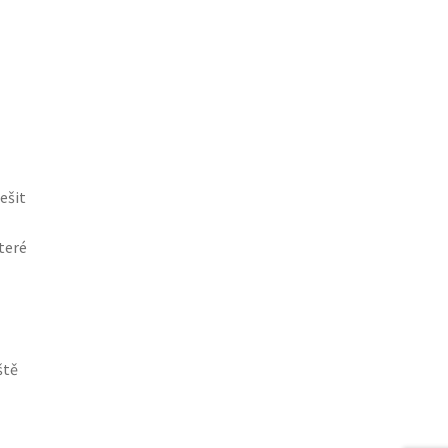
ešit
teré
ště