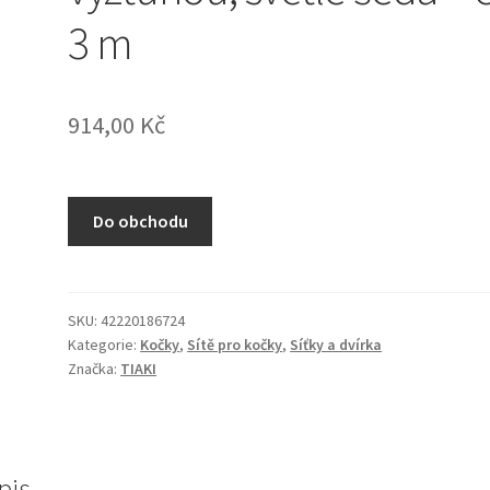
3 m
914,00
Kč
Do obchodu
SKU:
42220186724
Kategorie:
Kočky
,
Sítě pro kočky
,
Síťky a dvírka
Značka:
TIAKI
pis